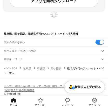
アプリを無料ダウンロード
岐阜県、関ケ原駅、職場見学可のアルバイト・バイト求人情報
求人の詳細を表示
条件を追加・変更して検索
市区町村を追加・変更
関連キーワード
完全在宅ワーク 全国
シール貼り 在宅
現在地周辺
ガチャガチャ
犬カフェ
岐阜県
駅を追加・変更
バイトTOP
岐阜県
不破郡
関ケ原駅
職場見学可のアルバイト・バイ
岐阜県
すべて
ト・求人
岐阜市
大垣市
高山市
多治見市
関市
中津川市
美濃市
瑞浪市
羽島市
恵那市
職種を追加・変更
JR中央本線(名古屋～塩尻)
美濃加茂市
土岐市
各務原市
可児市
山県市
瑞穂市
飛騨市
本巣市
郡上市
下呂市
古虎渓駅
多治見駅
土岐市駅
瑞浪駅
釜戸駅
武並駅
恵那駅
美乃坂本駅
中津川駅
飲食・フードサービス
海津市
羽島郡
養老郡
不破郡
安八郡
揖斐郡
本巣郡
加茂郡
可児郡
大野郡
特徴を追加・変更
落合川駅
坂下駅
飲食・フードサービス
すべて
ヘルプ・お問い合わせ
サイトマップ
利用規約・プライバシーポリシー
新着求人を受け取る
ホールスタッフ
キッチンスタッフ
皿洗い・洗い場
精肉・鮮魚加工
給食調理
人気
[企業]求人広告の掲載相談
JR高山本線
雇用形態を追加・変更
パン屋（ベーカリー）
フードカウンター販売員
バー（BAR）・バーテンダー
日払いOK
高校生歓迎
学生歓迎
深夜の仕事
髪型・髪色自由
ひげOK
ネイルOK
岐阜駅
長森駅
那加駅
蘇原駅
各務ケ原駅
鵜沼駅
坂祝駅
美濃太田駅
古井駅
中川辺駅
飲食店補助（開店・閉店準備）
飲食店（店長・マネージャー）
ピアスOK
アルバイト・パート
履歴書不要
オープニングスタッフ
留学生・外国人活躍中
下麻生駅
上麻生駅
白川口駅
下油井駅
飛騨金山駅
焼石駅
下呂駅
禅昌寺駅
飛騨萩原駅
都道府県を変更
営業・販売
勤務期間
正社員
上呂駅
飛騨宮田駅
飛騨小坂駅
渚駅
久々野駅
飛騨一ノ宮駅
高山駅
上枝駅
飛騨国府駅
ホーム
マイリスト
メッセージ
マイページ
営業・販売
すべて
短期
契約社員
単発・1日OK
長期
期間限定（春夏冬休み等）
飛騨古川駅
杉崎駅
飛騨細江駅
角川駅
坂上駅
打保駅
杉原駅