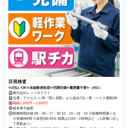
目視検査
✨日払いOK✨未経験者歓迎✨空調完備✨履歴書不要✨（002）
株式会社レッツネクスト
交通・アクセス ☆JR『関ヶ原駅』から徒歩7分／車・バイク通勤OK
時給1,200円～1,500円
岐阜県不破郡
勤務時間詳細 08：30～17：30 10：10～19：10 ※勤務時間選べる
※実働8時間 ※休憩3回 60分 残業は1日0～1時間ほど （入荷量に応じ
て変動あり）