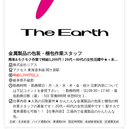
金属製品の包装・梱包作業スタッフ
簡単&モクモク作業で時給1,200円！20代～40代の女性活躍中★＜未経
験大歓迎＞
株式会社ジアス
アクセス 東海道本線 関ケ原駅
時給1,200円以上
岐阜県不破郡
勤務時間 ・勤務曜日：月・火・水・木・金・祝※ 注釈内容について
は下記コメントを参照下さい。 ・勤務時間： [1] 08:30～17:40 ・最
低勤務日数（週）：5日 実働8時間 休憩60分 1...
仕事内容 ★人気の日勤案件★ かんたんな金属製品の包装と梱包の軽
作業スタッフの募集です！ 20代～40代の女性活躍中です！ 駅チカで
電車通勤も可能！！ 【仕事内容】 工場内で金属製品のかんたんな
包...
主婦・主夫歓迎
バイク通勤OK
車通勤OK
固定時間制
未経験者歓迎
交通費支給