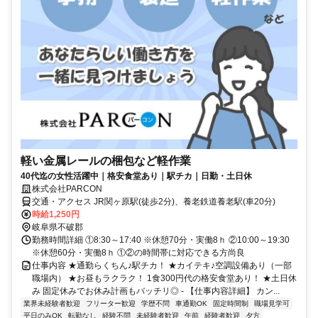
軽い金属レールの梱包など軽作業
40代迄の女性活躍中｜格安食堂あり｜駅チカ｜日勤・土日休
株式会社PARCON
交通・アクセス JR関ヶ原駅(徒歩2分)、養老鉄道養老駅(車20分)
時給1,250円
岐阜県不破郡
勤務時間詳細 ①8:30～17:40 ※休憩70分・実働8ｈ ②10:00～19:30
※休憩60分・実働8ｈ ①②の時間帯に対応できる方尚良
仕事内容 ★通勤らくちん♪駅チカ！ ★カイテキ♪空調設備あり（一部
職場内） ★お昼もラクラク！ 1食300円代の格安食堂あり！ ★土日休
み 固定休みでお休み計画もバッチリ◎ - 【仕事内容詳細】 カン...
業界未経験者歓迎
フリーター歓迎
学歴不問
車通勤OK
固定時間制
職場見学可
平日のみOK
転勤なし
経験不問
未経験者歓迎
午前
経験者歓迎
夕方