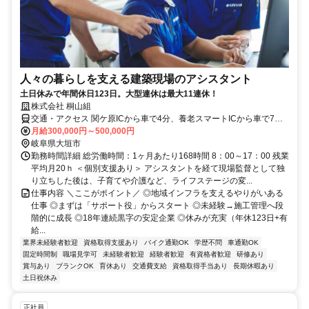
人々の暮らしを支える建築現場のアシスタント
土日休みで年間休日123日。大型連休は最大11連休！
株式会社 桐山組
交通・アクセス 関ケ原ICから車で4分、養老スマートICから車で7分
（転勤なし）
月給300,000円～500,000円
岐阜県大垣市
勤務時間詳細 総労働時間：1ヶ月あたり168時間 8：00～17：00 残業
平均月20ｈ ＜個別支援あり＞ アシスタントを経て現場監督として独
り立ちした後は、子育てや介護など、ライフステージの変...
仕事内容 ＼ここがポイント／ ◎地域インフラを支えるやりがいある
仕事 ◎まずは「サポート役」からスタート ◎未経験→施工管理へ段
階的に成長 ◎18年連続黒字の安定企業 ◎休みが充実（年休123日+有
給...
業界未経験者歓迎
資格取得支援あり
バイク通勤OK
学歴不問
車通勤OK
固定時間制
職場見学可
未経験者歓迎
経験者歓迎
有資格者歓迎
研修あり
賞与あり
ブランクOK
育休あり
交通費支給
資格取得手当あり
長期休暇あり
土日祝休み
正社員