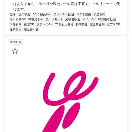
はありません。 ※出社や現地での対応は不要で、フルリモートで働
けます。 ━...
主婦・主夫歓迎
60代も応募可
フリーター歓迎
シフト自由
学歴不問
即日勤務OK
職場見学可
フルリモート
経験者歓迎
ネイルOK
有資格者歓迎
研修あり
在宅OK
ブランクOK
70代も応募可
長期歓迎
完全歩合制
ピアスOK
服装自由
履歴書不要
派遣社員