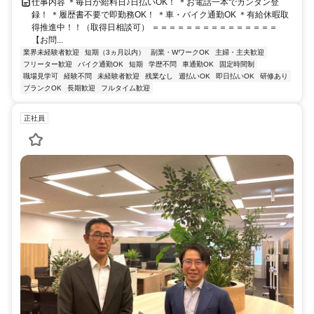
仕事内容 ＊毎日が給料日♪日払いOK！ ＊お電話一本でカンタン登
録！ ＊履歴書不要で即勤務OK！ ＊車・バイク通勤OK ＊有給休暇取
得推進中！！（取得日相談可） ＝＝＝＝＝＝＝＝＝＝＝＝＝＝＝
【お問...
業界未経験者歓迎
短期（3ヵ月以内）
副業・WワークOK
主婦・主夫歓迎
フリーター歓迎
バイク通勤OK
短期
学歴不問
車通勤OK
固定時間制
職場見学可
経験不問
未経験者歓迎
残業なし
週払いOK
即日払いOK
研修あり
ブランクOK
長期歓迎
フルタイム歓迎
正社員