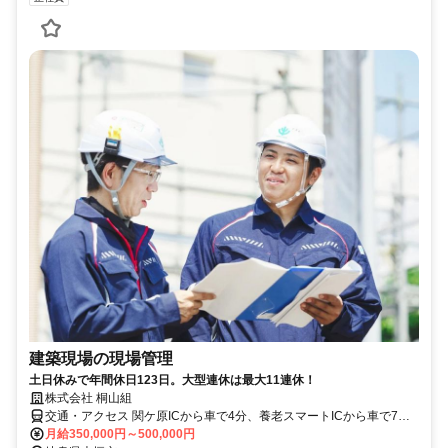
建築現場の現場管理
土日休みで年間休日123日。大型連休は最大11連休！
株式会社 桐山組
交通・アクセス 関ケ原ICから車で4分、養老スマートICから車で7分
（転勤なし）
月給350,000円～500,000円