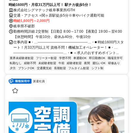
時給1600円・月収31万円以上可！ 駅チカ徒歩5分！
株式会社シグマテック岐阜事業所/GTH
交通・アクセス ⭐関ヶ原駅徒歩5分※車やバイク通勤可能
時給1,600円～2,000円
岐阜県不破郡
勤務時間詳細 2交替制 【日勤】8:00～17:00 【夜勤】19:00～翌4:00
【休憩時間】 午前10分、昼休み40分、午後10分
仕事内容 ■・…――――――――――――――…・■ 時給1600円スタ
ート！月33万円以上可 資格不問！機械加工オペレーター！ ■・…
――――――――――――――…・■ ＜求人のおすすめポイント...
業界未経験者歓迎
フリーター歓迎
学歴不問
車通勤OK
即日勤務OK
職場見学可
転勤なし
経験不問
未経験者歓迎
午前
経験者歓迎
夜間
週払いOK
研修あり
夕方
ブランクOK
交通費支給
長期歓迎
フルタイム歓迎
シフト制
派遣社員