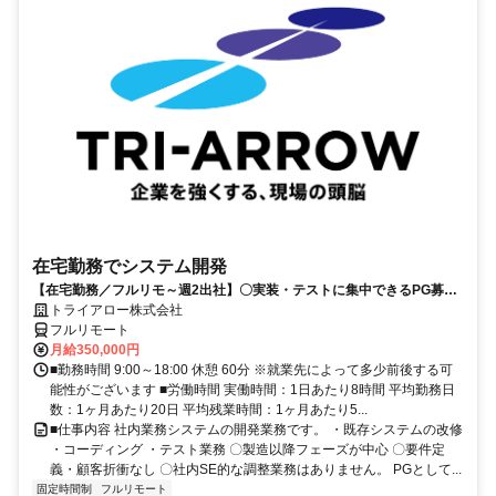
在宅勤務でシステム開発
【在宅勤務／フルリモ～週2出社】〇実装・テストに集中できるPG募集
〇業務用端末貸与あり
トライアロー株式会社
フルリモート
月給350,000円
■勤務時間 9:00～18:00 休憩 60分 ※就業先によって多少前後する可
能性がございます ■労働時間 実働時間：1日あたり8時間 平均勤務日
数：1ヶ月あたり20日 平均残業時間：1ヶ月あたり5...
■仕事内容 社内業務システムの開発業務です。 ・既存システムの改修
・コーディング ・テスト業務 〇製造以降フェーズが中心 〇要件定
義・顧客折衝なし 〇社内SE的な調整業務はありません。 PGとして...
固定時間制
フルリモート