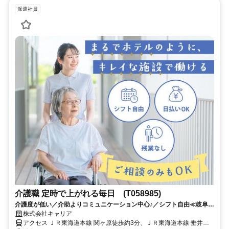
派遣社員
介護職 定時で上がれる毎日 (T058985)
介護度が低い／介助よりコミュニケーション中心♪／シフト自由≪岐阜県
不破郡関ケ原町周辺≫
株式会社キャリア
アクセス ＪＲ東海道本線 関ヶ原徒歩約3分、ＪＲ東海道本線 垂井南