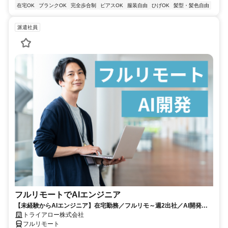
在宅OK
ブランクOK
完全歩合制
ピアスOK
服装自由
ひげOK
髪型・髪色自由
派遣社員
フルリモートでAIエンジニア
【未経験からAIエンジニア】在宅勤務／フルリモ～週2出社／AI開発を
仕事にする
トライアロー株式会社
フルリモート