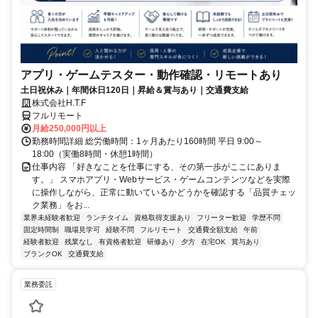
アプリ・ゲームテスター・動作確認・リモートあり
土日祝休み｜年間休日120日｜昇給＆賞与あり｜交通費支給
株式会社H.T.F
フルリモート
月給250,000円以上
勤務時間詳細 総労働時間：1ヶ月あたり160時間 平日 9:00～
18:00（実働8時間・休憩1時間）
仕事内容 「好きなことを仕事にする、その第一歩がここにありま
す。」 スマホアプリ・Webサービス・ゲームコンテンツなどを実際
に操作しながら、正常に動いているかどうかを確認する「品質チェッ
ク業務」をお...
業界未経験者歓迎
ランチタイム
資格取得支援あり
フリーター歓迎
学歴不問
固定時間制
職場見学可
経験不問
フルリモート
交通費全額支給
午前
経験者歓迎
残業なし
有資格者歓迎
研修あり
夕方
在宅OK
賞与あり
ブランクOK
交通費支給
業務委託