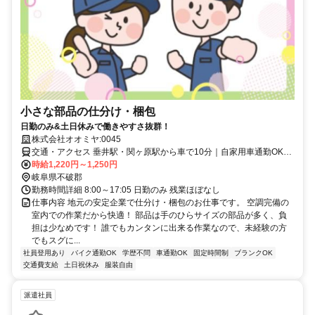
小さな部品の仕分け・梱包
日勤のみ&土日休みで働きやすさ抜群！
株式会社オオミヤ:0045
交通・アクセス 垂井駅・関ヶ原駅から車で10分｜自家用車通勤OK／
マイカー通勤OK｜バイク通勤OK
時給1,220円～1,250円
岐阜県不破郡
勤務時間詳細 8:00～17:05 日勤のみ 残業ほぼなし
仕事内容 地元の安定企業で仕分け・梱包のお仕事です。 空調完備の
室内での作業だから快適！ 部品は手のひらサイズの部品が多く、負
担は少なめです！ 誰でもカンタンに出来る作業なので、未経験の方
でもスグに...
社員登用あり
バイク通勤OK
学歴不問
車通勤OK
固定時間制
ブランクOK
交通費支給
土日祝休み
服装自由
派遣社員