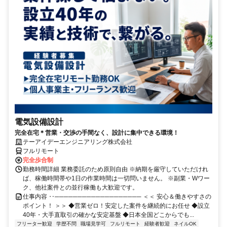
電気設備設計
完全在宅＊営業・交渉の手間なく、設計に集中できる環境！
テーアイデーエンジニアリング株式会社
フルリモート
完全歩合制
勤務時間詳細 業務委託のため原則自由 ※納期を厳守していただけれ
ば、稼働時間帯や1日の作業時間は一切問いません。 ※副業・Wワー
ク、他社案件との並行稼働も大歓迎です。
仕事内容 ‥─────────────────── ＜＜ 安心＆働きやすさの
ポイント！ ＞＞ ◆営業ゼロ！安定した案件を継続的にお任せ ◆設立
40年・大手直取引の確かな安定基盤 ◆日本全国どこからでも...
フリーター歓迎
学歴不問
職場見学可
フルリモート
経験者歓迎
ネイルOK