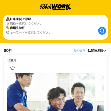
岐阜県
関ケ原駅
職種を選択してください
職場見学可
キーワードを選択してください
80件
条件保存
関連度順
正社員