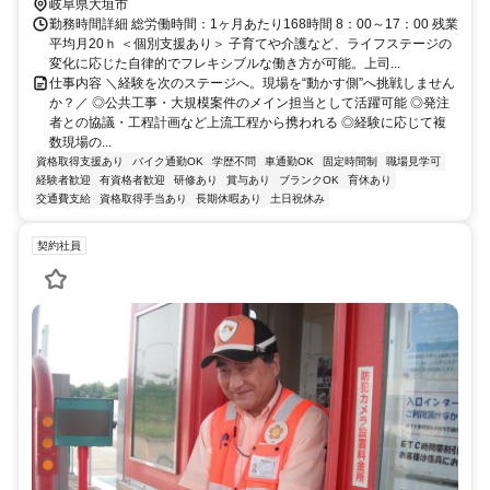
岐阜県大垣市
勤務時間詳細 総労働時間：1ヶ月あたり168時間 8：00～17：00 残業
平均月20ｈ ＜個別支援あり＞ 子育てや介護など、ライフステージの
変化に応じた自律的でフレキシブルな働き方が可能。上司...
仕事内容 ＼経験を次のステージへ。現場を“動かす側”へ挑戦しません
か？／ ◎公共工事・大規模案件のメイン担当として活躍可能 ◎発注
者との協議・工程計画など上流工程から携われる ◎経験に応じて複
数現場の...
資格取得支援あり
バイク通勤OK
学歴不問
車通勤OK
固定時間制
職場見学可
経験者歓迎
有資格者歓迎
研修あり
賞与あり
ブランクOK
育休あり
交通費支給
資格取得手当あり
長期休暇あり
土日祝休み
契約社員