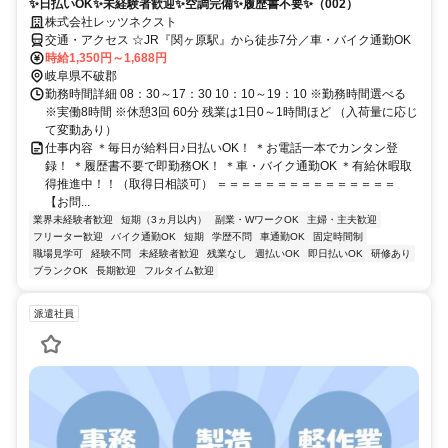
✨日払いOK✨未経験者歓迎✨空調完備✨履歴書不要✨（002）
株式会社レッツネクスト
交通・アクセス ☆JR『関ヶ原駅』から徒歩7分／車・バイク通勤OK
時給1,350円～1,688円
岐阜県不破郡
勤務時間詳細 08：30～17：30 10：10～19：10 ※勤務時間選べる
※実働8時間 ※休憩3回 60分 残業は1日0～1時間ほど （入荷量に応じ
て変動あり）
仕事内容 ＊毎日が給料日♪日払いOK！ ＊お電話一本でカンタン登
録！ ＊履歴書不要で即勤務OK！ ＊車・バイク通勤OK ＊有給休暇取
得推進中！！（取得日相談可） ＝＝＝＝＝＝＝＝＝＝＝＝＝＝＝
【お問...
業界未経験者歓迎
短期（3ヵ月以内）
副業・WワークOK
主婦・主夫歓迎
フリーター歓迎
バイク通勤OK
短期
学歴不問
車通勤OK
固定時間制
職場見学可
経験不問
未経験者歓迎
残業なし
週払いOK
即日払いOK
研修あり
ブランクOK
長期歓迎
フルタイム歓迎
派遣社員