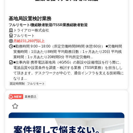
基地局設置検討業務
フルリモート/微経験者歓迎/TSSR業務経験者歓迎
トライアロー株式会社
フルリモート
月給231,260円以上
■勤務時間 9:00～18:00（所定労働時間8時間 休憩:60分） ■労働時間
実働時間：1日あたり8時間 平均勤務日数：1ヶ月あたり20日 平均残
業時間：1ヶ月あたり20時間0分 平均所定労働時...
■仕事内容 携帯電話基地局（4G/5G）の新設や設備増設を行う際に、
電波品質や設置条件を調査・検討する業務（TSSR業務）を担当しし
て頂きます。デスクワークが中心で、通信インフラを支える技術職に
なりま...
固定時間制
フルリモート
業務委託