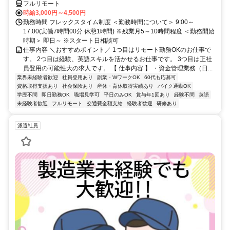
フルリモート
時給3,000円～4,500円
勤務時間 フレックスタイム制度 ＜勤務時間について＞ 9:00～
17:00(実働7時間00分 休憩1時間) ※残業月5～10時間程度 ＜勤務開始
時期＞ 即日～ ※スタート日相談可
仕事内容 ＼おすすめポイント／ 1つ目はリモート勤務OKのお仕事で
す。 2つ目は経験、英語スキルを活かせるお仕事です。 3つ目は正社
員登用の可能性大の求人です。 【 仕事内容 】 ・資金管理業務（日...
業界未経験者歓迎
社員登用あり
副業・WワークOK
60代も応募可
資格取得支援あり
社会保険あり
産休・育休取得実績あり
バイク通勤OK
学歴不問
即日勤務OK
職場見学可
平日のみOK
賞与年1回あり
経験不問
英語
未経験者歓迎
フルリモート
交通費全額支給
経験者歓迎
研修あり
派遣社員