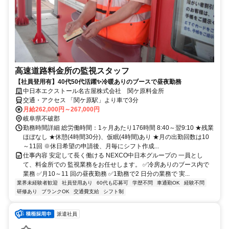
高速道路料金所の監視スタッフ
【社員登用有】40代50代活躍✨冷暖ありのブースで昼夜勤務
中日本エクストール名古屋株式会社 関ケ原料金所
交通・アクセス 「関ケ原駅」より車で3分
月給262,000円～267,000円
岐阜県不破郡
勤務時間詳細 総労働時間：1ヶ月あたり176時間 8:40～翌9:10 ★残業
ほぼなし ★休憩(4時間30分)、仮眠(4時間)あり ★月の出勤回数は10
～11回 ※休日希望の申請後、月毎にシフト作成...
仕事内容 安定して長く働ける NEXCO中日本グループの 一員とし
て、料金所での 監視業務をお任せします。 ✅冷房ありのブース内で
業務 ✅月10～11 回の昼夜勤務 ✅1勤務で2 日分の業務で 実...
業界未経験者歓迎
社員登用あり
60代も応募可
学歴不問
車通勤OK
経験不問
研修あり
ブランクOK
交通費支給
シフト制
派遣社員