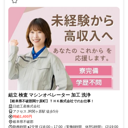
組立 検査 マシンオペレーター 加工 洗浄
【岐阜県不破郡関ケ原町】ＴＨＫ株式会社でのお仕事！
日総工産株式会社
アクセス JR関ヶ原駅 徒歩5分
時給1,400円
岐阜県不破郡
勤務時間 ●2交替 (1)8:00～17:00（実働8時間、休憩1時間） (2)19:00