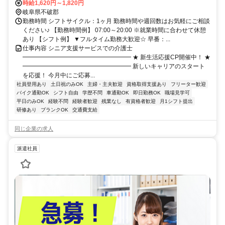
口徒歩約75分、ＪＲ東海道本線 柏原（滋賀県）徒歩約89分
時給1,620円～1,820円
岐阜県不破郡
勤務時間 シフトサイクル：1ヶ月 勤務時間や週回数はお気軽にご相談
ください♪ 【勤務時間例】 07:00～20:00 ※就業時間に合わせて休憩
あり 【シフト例】 ▼フルタイム勤務大歓迎☆ 早番：...
仕事内容 シニア支援サービスでの介護士
━━━━━━━━━━━━━━━━━━ ★ 新生活応援CP開催中！ ★
━━━━━━━━━━━━━━━━━━ 新しいキャリアのスタート
を応援！ 今月中にご応募...
社員登用あり
土日祝のみOK
主婦・主夫歓迎
資格取得支援あり
フリーター歓迎
バイク通勤OK
シフト自由
学歴不問
車通勤OK
即日勤務OK
職場見学可
平日のみOK
経験不問
経験者歓迎
残業なし
有資格者歓迎
月1シフト提出
研修あり
ブランクOK
交通費支給
同じ企業の求人
派遣社員