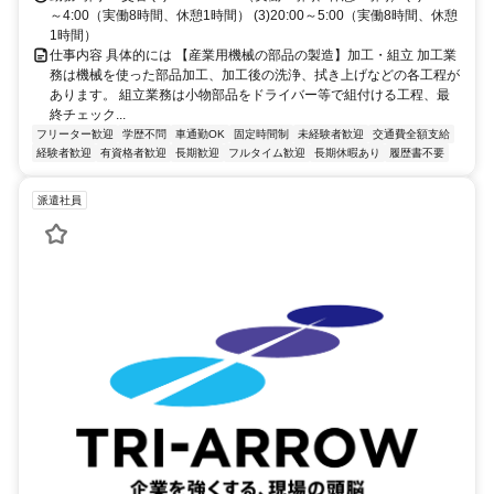
～4:00（実働8時間、休憩1時間） (3)20:00～5:00（実働8時間、休憩
1時間）
仕事内容 具体的には 【産業用機械の部品の製造】加工・組立 加工業
務は機械を使った部品加工、加工後の洗浄、拭き上げなどの各工程が
あります。 組立業務は小物部品をドライバー等で組付ける工程、最
終チェック...
フリーター歓迎
学歴不問
車通勤OK
固定時間制
未経験者歓迎
交通費全額支給
経験者歓迎
有資格者歓迎
長期歓迎
フルタイム歓迎
長期休暇あり
履歴書不要
派遣社員