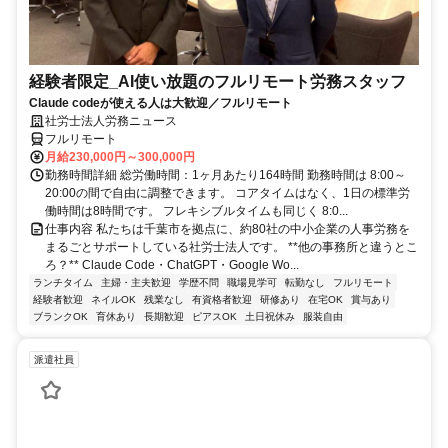
経験者限定_AI使い放題のフルリモート労務スタッフ
Claude codeが使える人は大歓迎／フルリモート
社労士法人労務ニュース
フルリモート
月給230,000円～300,000円
勤務時間詳細 総労働時間：1ヶ月あたり164時間 勤務時間は 8:00～
20:00の間で自由に調整できます。 コアタイムはなく、1日の標準労
働時間は8時間です。 フレキシブルタイムも同じく 8:0...
仕事内容 私たちは千葉市を拠点に、約80社の中小企業の人事労務を
まるごとサポートしている社労士法人です。 **他の事務所と違うとこ
ろ？** Claude Code・ChatGPT・Google Wo...
ランチタイム
主婦・主夫歓迎
学歴不問
職場見学可
転勤なし
フルリモート
経験者歓迎
ネイルOK
残業なし
有資格者歓迎
研修あり
在宅OK
賞与あり
ブランクOK
育休あり
長期歓迎
ピアスOK
土日祝休み
服装自由
派遣社員