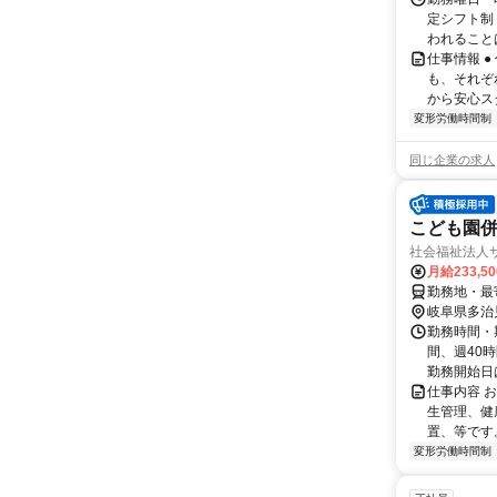
定シフト制
われることは
仕事情報 
も、それぞ
から安心ス
変形労働時間制
同じ企業の求人
こども園
社会福祉法人
月給233,5
勤務地・最寄
岐阜県多治
勤務時間・期
間、週40
勤務開始日は
仕事内容 
生管理、健
置、等です
変形労働時間制