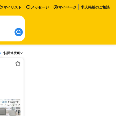
マイリスト
メッセージ
マイページ
求人掲載のご相談
存
関連度順