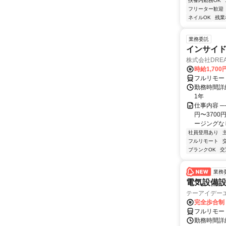
扶養内勤務OK
フリーター歓迎
ネイルOK
残業
業務委託
インサイ
株式会社DREA
時給1,700
フルリモー
勤務時間詳細
1年
仕事内容 ─
円〜370
ージングなし
社員登用あり
フルリモート
ブランクOK
交
業務
電気設備
テーアイデー
完全歩合制
フルリモー
勤務時間詳