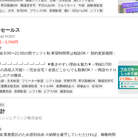
1日4時間以内OK
隔週シフト提出
主婦・主夫歓迎
週1シフト提出
即日勤務OK
職場見学可
平日のみOK
フルリモート
午前
経験者歓迎
なし
夕方
在宅OK
ブランクOK
長期歓迎
週2・3日からOK
シフト制
ドセールス
M PONY
円～3,700円
ト
 9:00〜21:00の間でシフト制 希望時間帯は相談OK！ 契約更新期間：
┘─┘─┘─┘─┘─┘─┘─┘─┘ ▼働きやすい理由＆魅力▼ ✅時給1700
0円の高収入可能✨ ✅完全在宅！全国どこからでも勤務OK！ ✅商談やクロ
のアポ獲得...
主婦・主夫歓迎
フリーター歓迎
シフト自由
学歴不問
即日勤務OK
職場見学可
交通費全額支給
経験者歓迎
ネイルOK
食費補助あり
研修あり
在宅OK
通費支給
長期歓迎
シフト制
ピアスOK
服装自由
委託
設計
エンジニアリング株式会社
ト
細 業務委託のため原則自由 ※納期を厳守していただければ、稼働時間