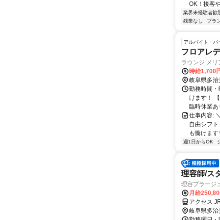
OK！接客や
業界未経験者歓
残業なし
ブラ
アルバイト・パ
フロアレデ
ラウンジ メリ
時給1,70
岐阜県多治
勤務時間・曜
けます！ 
臨時休業あ
仕事内容:
自由シフト！
も働けます✨
週1日からOK
理容師/ス
理容プラージ
月給250,8
アクセス 
岐阜県多治
勤務曜日・時