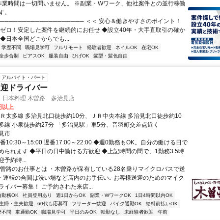
作業時間は一切問いません。 ※副業・Wワーク、他社案件との並行稼働
す。
─────────────────── ＜＜ 安心＆働きやすさのポイント！
業ゼロ！安定した案件を継続的にお任せ ◆設立40年・大手直取引の確か
◆日本全国どこからでも...
学歴不問
職場見学可
フルリモート
経験者歓迎
ネイルOK
在宅OK
全歩合制
ピアスOK
服装自由
ひげOK
髪型・髪色自由
アルバイト・パート
送迎ドライバー
・日本料理 木曽路 多治見店
0円以上
ＪＲ太多線 多治見北口徒歩約10分、ＪＲ中央本線 多治見北口徒歩約10
多線 小泉徒歩約27分 「多治見駅」車5分、音羽町交差点近く
見市
10:30～15:00 遅番17:00～22:00 ◆週0勤務もOK。自分の働ける日で
められます ◆平日の日中働ける方歓迎 ◆上記時間の間で、1勤務3.5時
予約時...
木曽路のお仕事とは ・木曽路が保有している28名乗りマイクロバスで送
 ・運転の合間は洗い場など店内のお手伝い｡ お客様送迎のためのマイク
イバー募集！ ご予約された来店...
内勤務OK
社員登用あり
週1日からOK
副業・WワークOK
1日4時間以内OK
主婦・主夫歓迎
60代も応募可
フリーター歓迎
バイク通勤OK
給料前払いOK
歴不問
車通勤OK
職場見学可
平日のみOK
転勤なし
未経験者歓迎
午前