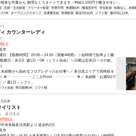
簡単な作業から 無理なくスタートできます ✅時給1,100円で働きやすい...
迎
主婦・主夫歓迎
フリーター歓迎
学歴不問
車通勤OK
職場見学可
学生歓迎
転勤なし
未経
ンクOK
オープニングスタッフ
交通費支給
長期歓迎
駅近5分以内
シフト制
週4日以上OK
ート
ィ カウンターレディ
ア
0円以上
見市
日: 【勤務時間】 20:00～24:00（実働4時間） ✨短時間で効率よく働
【勤務日・休日】 週1日～OK（シフト自由） ✨日曜は定休日 ✨その他、
り
 ＼未経験から始めるフロアレディのお仕事✨／ 多治見エリアで高時給＆
 ✼┈┈┈┈┈┈┈ここがPoint┈┈┈┈┈┈┈✼ ✅ 未経験・お酒NGで
 ✅ 週1日～シフト...
シフト自由
即日勤務OK
シフト制
正社員
タイリスト
ュ 多治見店
00円以上
JR中央本線多治見駅より 徒歩約2分
見市
間 8:30～19:30 ※基本残業なし(19:30以降の残業はほぼなし) 時間固