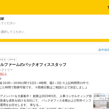
見駅
してください
を選択してください
条件保
バイト・パート
サルファームのバックオフィススタッフ
ェクトリー
0円以上
ト
 10:00～19:00の間で1日3～4時間、週2～3日 ※上記時間帯の中で、
じた時間で勤務可能です。 ※勤務日数はご相談の上で決定しましょ
コアメンバーを大募集中！ 創業は2023年5月。 人事コンサルティング領
 急速な成長を続ける当社にて、 バックオフィス全般および対外インフ
運用をお任せします。 単なる...