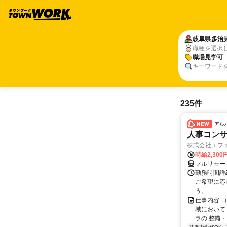
岐阜県
多治
職種を選択
職場見学可
キーワード
235件
アル
人事コン
株式会社エフ
時給2,30
フルリモー
勤務時間詳細
ご希望に応
う。
仕事内容 
域において
ラの 整備・