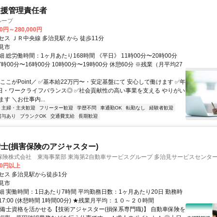
支援管理責任者
ループ
00円～280,000円
ス ＪＲ中央線 多治見駅 から 徒歩11分
見市
 総労働時間：1ヶ月あたり168時間 《平日》 11時00分〜20時00分
7時00分〜16時00分 10時00分〜19時00分 休憩60分 ※残業（月平均27
ここがPoint／ ✅基本給22万円〜・安定基盤にて 安心して働けます ✅年
5日・ワークライフバランス◎ ✅社会貢献性の高い事業を支える やりがい
す ＼お仕事内...
主婦・主夫歓迎
フリーター歓迎
学歴不問
車通勤OK
転勤なし
経験者歓迎
賞与あり
ブランクOK
交通費支給
長期歓迎
士(損害保険のアジャスター)
保険株式会社 東海事業部 東海第2自動車サービスグループ 多治見サービスセンタ
00円以上
セス 多治見駅から徒歩1分
見市
細 実働時間：1日あたり7時間 平均勤務日数：1ヶ月あたり20日 勤務時
～17:00 (休憩時間 1時間00分) ★残業月平均：１０～２０時間
整備士資格を活かせる【技術アジャスター(損保系専門職)】 自動車保険を