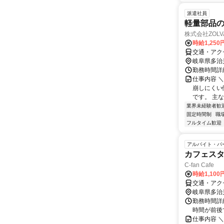
派遣社員
軽量部品
株式会社ZOL
時給1,250
交通・アク
岐阜県多治
勤務時間詳細
仕事内容 
崩しにくい
です。 主な
業界未経験者歓
固定時間制
職
フルタイム歓迎
アルバイト・パ
カフェス
C-fan Cafe
時給1,10
交通・アク
岐阜県多治
勤務時間詳細
時間が前後
仕事内容 ＼