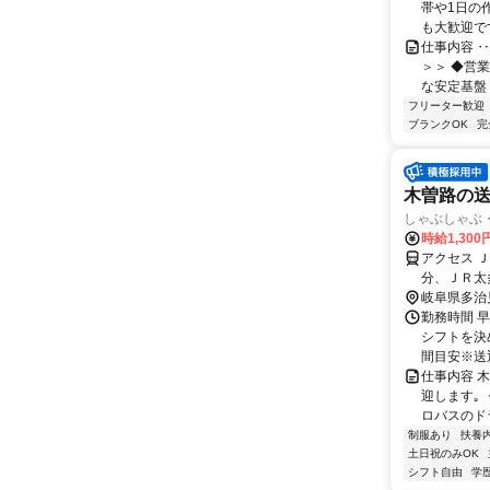
帯や1日の
も大歓迎で
仕事内容 ‥
＞＞ ◆営
な安定基盤 
フリーター歓迎
ブランクOK
完
木曽路の
しゃぶしゃぶ
時給1,30
アクセス 
分、ＪＲ太
岐阜県多治
勤務時間 早番
シフトを決
間目安※送迎
仕事内容 
迎します｡
ロバスのドラ
制服あり
扶養
土日祝のみOK
シフト自由
学