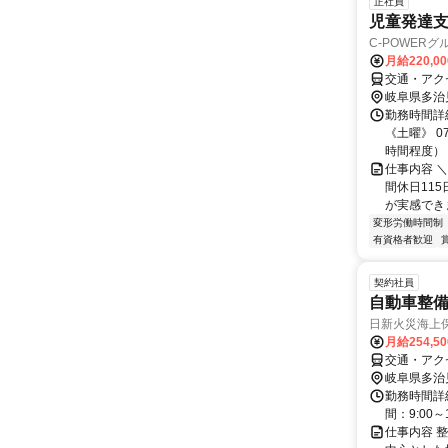
正社員
児童発達
C-POWERグ
月給220,0
交通・アクセ
岐阜県多治
勤務時間詳細
《土曜》 0
時間程度）
仕事内容 ＼
間休日11
が実感できま
変形労働時間制
有資格者歓迎
契約社員
自動車整備
日新火災海上
月給254,5
交通・アク
岐阜県多治
勤務時間詳
間：9:00
仕事内容 