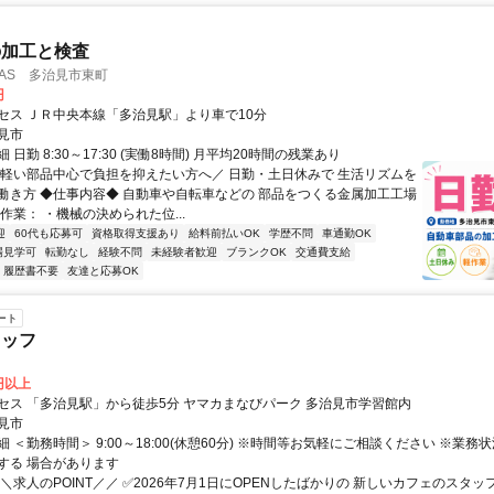
の加工と検査
VAS 多治見市東町
円
セス ＪＲ中央本線「多治見駅」より車で10分
見市
 日勤 8:30～17:30 (実働8時間) 月平均20時間の残業あり
＼軽い部品中心で負担を抑えたい方へ／ 日勤・土日休みで 生活リズムを
働き方 ◆仕事内容◆ 自動車や自転車などの 部品をつくる金属加工工場
作業： ・機械の決められた位...
迎
60代も応募可
資格取得支援あり
給料前払いOK
学歴不問
車通勤OK
場見学可
転勤なし
経験不問
未経験者歓迎
ブランクOK
交通費支給
履歴書不要
友達と応募OK
ート
タッフ
0円以上
セス 「多治見駅」から徒歩5分 ヤマカまなびパーク 多治見市学習館内
見市
 ＜勤務時間＞ 9:00～18:00(休憩60分) ※時間等お気軽にご相談ください ※業務
する 場合があります
＼求人のPOINT／／ ✅2026年7月1日にOPENしたばかりの 新しいカフェのスタッ