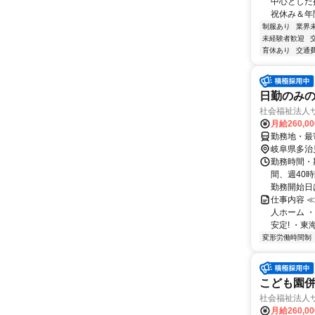
中心とした
祝休み＆年間
制服あり
業界
未経験者歓迎
育休あり
交通
日勤のみ
社会福祉法人
月給260,0
勤務地・最寄
岐阜県多治
勤務時間・期
間、週40
勤務開始日は
仕事内容 
人ホーム 
安定! ・東
変形労働時間制
こども園
社会福祉法人
月給260,0