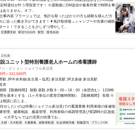
 定時退社が叶う理容室です！ ※退勤後にDM送信や集客作業で時間を奪
ありません。オフ...
● 仕事内容 プラージュでは、免許を取ったばかりの方も経験を積んだ方
れに合った働き方ができます！▼免許取得後→シャンプーや先輩の補助
タート！できることを少しずつ増やして...
交通費支給
駅近5分以内
髪型・髪色自由
正社員
併設ユニット型特別養護老人ホームの准看護師
サン・ビション ジョイフル多治見
00円～322,500円
駅 JR中央本線(名古屋～塩尻) 多治見駅 JR太多線 多治見駅
見市
間 【勤務時間】 朝勤 昼勤 夕勤 9：00～18：00（休憩含む） 1日8時
時間を基本とする （1ヶ月単位の変形労働時間制） 【勤務期間】 長期 ※
相談に応じま...
お任せしたいのは特養(ジョイフル多治見)での看護業務 利用者様の保健衛
康管理、健康相談、服薬管理、利用者様の体調管理及び変調時の応急処
。 ≪大手ならではの充実の待遇でお...
主婦・主夫歓迎
大量募集
経験者歓迎
社会保険完備
制服貸与
ブランクOK