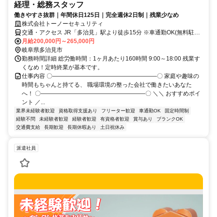
経理・総務スタッフ
働きやすさ抜群｜年間休日125日｜完全週休2日制｜残業少なめ
株式会社トーノーセキュリティ
交通・アクセス JR「多治見」駅より徒歩15分 ※車通勤OK(無料駐車
場完備)
月給200,000円～265,000円
岐阜県多治見市
勤務時間詳細 総労働時間：1ヶ月あたり160時間 9:00～18:00 残業す
くなめ！定時終業が基本です。
仕事内容 〇――――――――――――――――――〇 家庭や趣味の
時間もちゃんと持てる、 職場環境の整った会社で働きたいあなた
へ！ 〇――――――――――――――――――〇 ＼＼ おすすめポイ
ント ／...
業界未経験者歓迎
資格取得支援あり
フリーター歓迎
車通勤OK
固定時間制
経験不問
未経験者歓迎
経験者歓迎
有資格者歓迎
賞与あり
ブランクOK
交通費支給
長期歓迎
長期休暇あり
土日祝休み
派遣社員