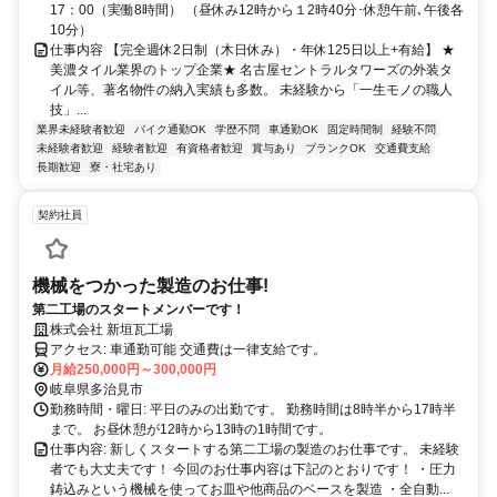
17：00（実働8時間） （昼休み12時から１2時40分･休憩午前､午後各
10分）
仕事内容 【完全週休2日制（木日休み）・年休125日以上+有給】 ★
美濃タイル業界のトップ企業★ 名古屋セントラルタワーズの外装タ
イル等、著名物件の納入実績も多数。 未経験から「一生モノの職人
技」...
業界未経験者歓迎
バイク通勤OK
学歴不問
車通勤OK
固定時間制
経験不問
未経験者歓迎
経験者歓迎
有資格者歓迎
賞与あり
ブランクOK
交通費支給
長期歓迎
寮・社宅あり
契約社員
機械をつかった製造のお仕事!
第二工場のスタートメンバーです！
株式会社 新垣瓦工場
アクセス: 車通勤可能 交通費は一律支給です。
月給250,000円～300,000円
岐阜県多治見市
勤務時間・曜日: 平日のみの出勤です。 勤務時間は8時半から17時半
まで。 お昼休憩が12時から13時の1時間です。
仕事内容: 新しくスタートする第二工場の製造のお仕事です。 未経験
者でも大丈夫です！ 今回のお仕事内容は下記のとおりです！ ・圧力
鋳込みという機械を使ってお皿や他商品のベースを製造 ・全自動...