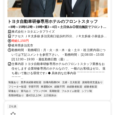
トヨタ自動車研修専用ホテルのフロントスタッフ
＜8時～15時/12時～19時×週3～4日＞土日休み◎宿泊施設でフロント対
応◎未経験歓迎♪
株式会社トヨタエンタプライズ
アクセス ＪＲ太多線 多治見南口徒歩約35分、ＪＲ太多線 小泉徒歩約
60分、ＪＲ中央本線 土岐市徒歩約62分 「多治見」駅より車8分 ※車
時給1,150円
通勤OK
岐阜県多治見市
勤務時間 ・勤務曜日：月・火・水・木・金・土※・祝 注釈内容につ
いては下記コメントを参照下さい。 ・勤務時間： [1] 08:00～15:00
[2] 12:00～19:00 ・最低勤務日数（週）...
仕事内容 トヨタ自動車研修専用ホテルのフロントスタッフ業務をお
任せします 企業研修専用のホテルなので、一般のお客様はゼロ。 落
ち着いて働ける環境です♪ ◆ 具体的な仕事内容 ￣￣￣￣￣￣￣￣￣
￣￣￣...
制服あり
業界未経験者歓迎
扶養内勤務OK
主婦・主夫歓迎
資格取得支援あり
フリーター歓迎
学歴不問
車通勤OK
経験不問
未経験者歓迎
経験者歓迎
研修あり
賞与あり
ブランクOK
長期歓迎
フルタイム歓迎
シフト制
長期休暇あり
週4日以上OK
土日祝休み
正社員