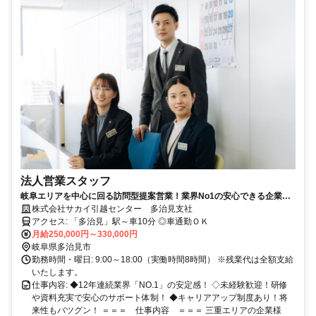
法人営業スタッフ
岐阜エリアを中心に回る訪問型提案営業！業界No1の安心できる企業！
教育制度も充実で、キャリアアップも可能です！
株式会社サカイ引越センター 多治見支社
アクセス: 「多治見」駅～車10分 ◎車通勤ＯＫ
月給250,000円～330,000円
岐阜県多治見市
勤務時間・曜日: 9:00～18:00（実働時間8時間） ※残業代は全額支給
いたします。
仕事内容: ◆12年連続業界「NO.1」の安定感！ ◇未経験歓迎！研修
や資料充実で安心のサポート体制！ ◆キャリアアップ制度あり！将
来性もバツグン！ ＝＝＝ 仕事内容 ＝＝＝ 三重エリアの企業様