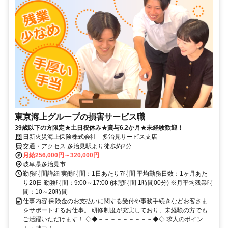
東京海上グループの損害サービス職
39歳以下の方限定★土日祝休み★賞与6.2か月★未経験歓迎！
日新火災海上保険株式会社 多治見サービス支店
交通・アクセス 多治見駅より徒歩約2分
月給256,000円～320,000円
岐阜県多治見市
勤務時間詳細 実働時間：1日あたり7時間 平均勤務日数：1ヶ月あた
り20日 勤務時間：9:00～17:00 (休憩時間 1時間00分) ※月平均残業時
間：10～20時間
仕事内容 保険金のお支払いに関する受付や事務手続きなどお客さま
をサポートするお仕事。 研修制度が充実しており、未経験の方でも
ご活躍いただけます！ ◇◆－－－－－－－－－◆◇ 求人のポイン