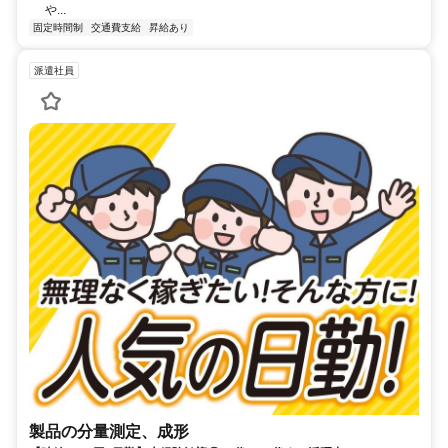
や...
固定時間制
交通費支給
昇給あり
派遣社員
製品の分量測定、成形