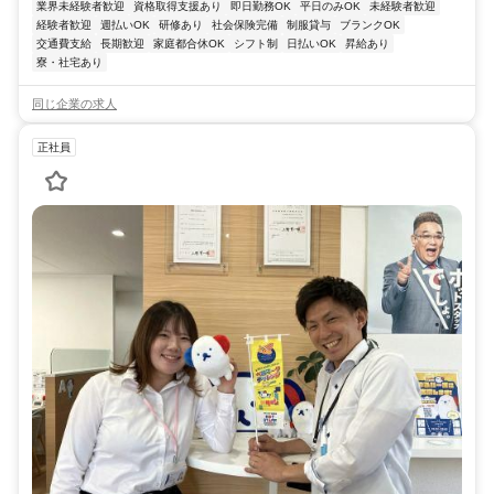
業界未経験者歓迎
資格取得支援あり
即日勤務OK
平日のみOK
未経験者歓迎
経験者歓迎
週払いOK
研修あり
社会保険完備
制服貸与
ブランクOK
交通費支給
長期歓迎
家庭都合休OK
シフト制
日払いOK
昇給あり
寮・社宅あり
同じ企業の求人
正社員