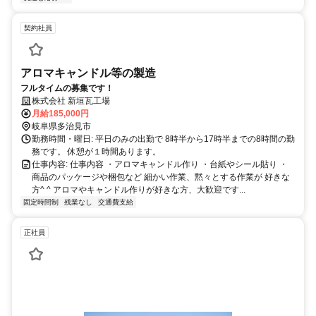
契約社員
アロマキャンドル等の製造
フルタイムの募集です！
株式会社 新垣瓦工場
月給185,000円
岐阜県多治見市
勤務時間・曜日: 平日のみの出勤で 8時半から17時半までの8時間の勤
務です。 休憩が１時間あります。
仕事内容: 仕事内容 ・アロマキャンドル作り ・台紙やシール貼り ・
商品のパッケージや梱包など 細かい作業、黙々とする作業が 好きな
方^ ^ アロマやキャンドル作りが好きな方、大歓迎です...
固定時間制
残業なし
交通費支給
正社員