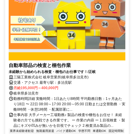
自動車部品の検査と梱包作業
未経験から始められる検査・梱包のお仕事です！/正岐
三陽工業株式会社 岐阜営業所(岐阜県多治見市)
交通・アクセス 最寄り駅：多治見駅
月給195,000円～400,000円
岐阜県多治見市
勤務時間詳細 実働時間：1日あたり8時間 平均勤務日数：1ヶ月あた
り18日 〜 22日 08:00～17:00 20:00～05:00 日勤または交替勤務 ・実
働8時間 ・休憩1時間 ・配属部署に...
仕事内容 大手メーカー工場勤務♪ 製品の検査や梱包をお任せ！ 未経
験者の方でも挑戦できる作業です。 ー 作業の内容 ー 1.目視検査 ・製
品にキズや凹みが無いかを目視でチェック 2.検査済み製品の...
業界未経験者歓迎
無期雇用派遣
バイク通勤OK
学歴不問
車通勤OK
固定時間制