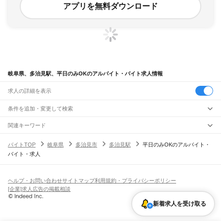
アプリを無料ダウンロード
岐阜県、多治見駅、平日のみOKのアルバイト・バイト求人情報
求人の詳細を表示
条件を追加・変更して検索
市区町村を追加・変更
関連キーワード
完全在宅ワーク 全国
シール貼り 在宅
現在地周辺
ガチャガチャ
犬カフェ
岐阜県
駅を追加・変更
バイトTOP
岐阜県
多治見市
多治見駅
平日のみOKのアルバイト・
岐阜県
すべて
バイト・求人
岐阜市
大垣市
高山市
多治見市
関市
中津川市
美濃市
瑞浪市
羽島市
恵那市
職種を追加・変更
JR中央本線(名古屋～塩尻)
美濃加茂市
土岐市
各務原市
可児市
山県市
瑞穂市
飛騨市
本巣市
郡上市
下呂市
古虎渓駅
多治見駅
土岐市駅
瑞浪駅
釜戸駅
武並駅
恵那駅
美乃坂本駅
中津川駅
飲食・フードサービス
海津市
羽島郡
養老郡
不破郡
安八郡
揖斐郡
本巣郡
加茂郡
可児郡
大野郡
特徴を追加・変更
落合川駅
坂下駅
飲食・フードサービス
すべて
ヘルプ・お問い合わせ
サイトマップ
利用規約・プライバシーポリシー
ホールスタッフ
キッチンスタッフ
皿洗い・洗い場
精肉・鮮魚加工
給食調理
人気
[企業]求人広告の掲載相談
JR高山本線
雇用形態を追加・変更
パン屋（ベーカリー）
フードカウンター販売員
バー（BAR）・バーテンダー
日払いOK
高校生歓迎
学生歓迎
深夜の仕事
髪型・髪色自由
ひげOK
ネイルOK
岐阜駅
長森駅
那加駅
蘇原駅
各務ケ原駅
鵜沼駅
坂祝駅
美濃太田駅
古井駅
中川辺駅
新着求人を受け取る
飲食店補助（開店・閉店準備）
飲食店（店長・マネージャー）
ピアスOK
アルバイト・パート
履歴書不要
オープニングスタッフ
留学生・外国人活躍中
下麻生駅
上麻生駅
白川口駅
下油井駅
飛騨金山駅
焼石駅
下呂駅
禅昌寺駅
飛騨萩原駅
都道府県を変更
営業・販売
勤務期間
正社員
上呂駅
飛騨宮田駅
飛騨小坂駅
渚駅
久々野駅
飛騨一ノ宮駅
高山駅
上枝駅
飛騨国府駅
営業・販売
すべて