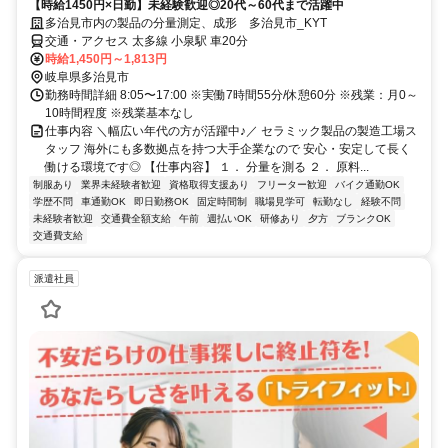
【時給1450円×日勤】未経験歓迎◎20代～60代まで活躍中
多治見市内の製品の分量測定、成形 多治見市_KYT
交通・アクセス 太多線 小泉駅 車20分
時給1,450円～1,813円
岐阜県多治見市
勤務時間詳細 8:05〜17:00 ※実働7時間55分/休憩60分 ※残業：月0～
10時間程度 ※残業基本なし
仕事内容 ＼幅広い年代の方が活躍中♪／ セラミック製品の製造工場ス
タッフ 海外にも多数拠点を持つ大手企業なので 安心・安定して長く
働ける環境です◎ 【仕事内容】 １． 分量を測る ２． 原料...
制服あり
業界未経験者歓迎
資格取得支援あり
フリーター歓迎
バイク通勤OK
学歴不問
車通勤OK
即日勤務OK
固定時間制
職場見学可
転勤なし
経験不問
未経験者歓迎
交通費全額支給
午前
週払いOK
研修あり
夕方
ブランクOK
交通費支給
派遣社員