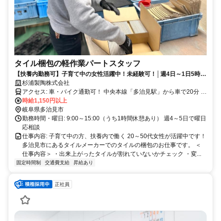
タイル梱包の軽作業パートスタッフ
【扶養内勤務可】子育て中の女性活躍中！未経験可！│週4日～1日5時間
程度で勤務OK│20～50代活躍中！
杉浦製陶株式会社
アクセス: 車・バイク通勤可！ 中央本線「多治見駅」から車で20分 土
岐プレミアムアウトレットから車で10分の場所です。 ガソリン代支
時給1,150円以上
給あり（上限20,000円まで）
岐阜県多治見市
勤務時間・曜日: 9:00～15:00（うち1時間休憩あり） 週4～5日で曜日
応相談
仕事内容: 子育て中の方、扶養内で働く 20～50代女性が活躍中です！
多治見市にあるタイルメーカーでのタイルの梱包のお仕事です。 ＜
仕事内容＞ ・出来上がったタイルが割れていないかチェック ・変...
固定時間制
交通費支給
昇給あり
正社員