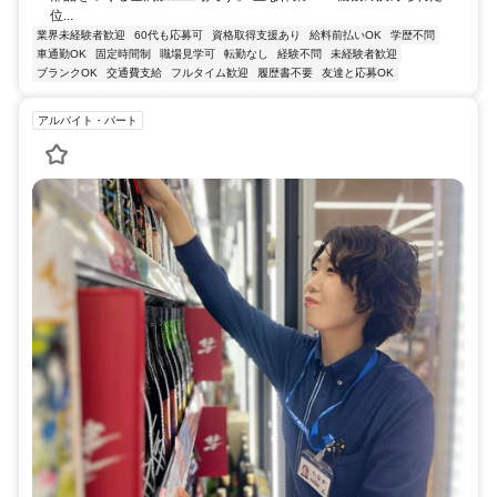
位...
業界未経験者歓迎
60代も応募可
資格取得支援あり
給料前払いOK
学歴不問
車通勤OK
固定時間制
職場見学可
転勤なし
経験不問
未経験者歓迎
ブランクOK
交通費支給
フルタイム歓迎
履歴書不要
友達と応募OK
アルバイト・パート