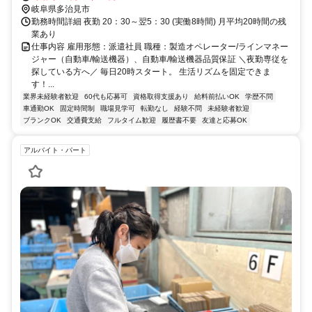
岐阜県多治見市
勤務時間詳細 夜勤 20：30～翌5：30 (実働8時間) 月平均20時間の残
業あり
仕事内容 雇用形態：派遣社員 職種：製造オペレーター/ラインマネー
ジャー（自動車/輸送機器）、自動車/輸送機器品質保証 ＼夜勤専従を
探している方へ／ 毎日20時スタート。 生活リズムを固定できま
す！...
業界未経験者歓迎
60代も応募可
資格取得支援あり
給料前払いOK
学歴不問
車通勤OK
固定時間制
職場見学可
転勤なし
経験不問
未経験者歓迎
ブランクOK
交通費支給
フルタイム歓迎
履歴書不要
友達と応募OK
アルバイト・パート