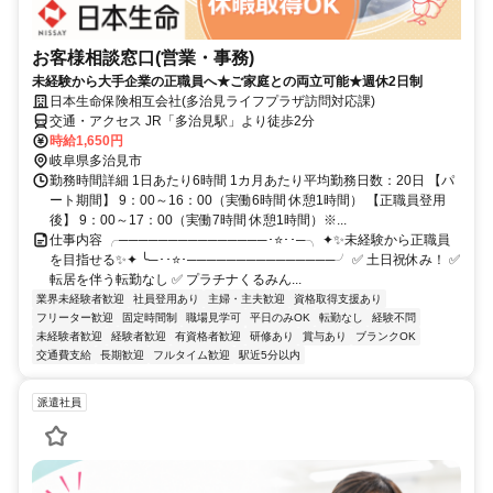
お客様相談窓口(営業・事務)
未経験から大手企業の正職員へ★ご家庭との両立可能★週休2日制
日本生命保険相互会社(多治見ライフプラザ訪問対応課)
交通・アクセス JR「多治見駅」より徒歩2分
時給1,650円
岐阜県多治見市
勤務時間詳細 1日あたり6時間 1カ月あたり平均勤務日数：20日 【パ
ート期間】 9：00～16：00（実働6時間 休憩1時間） 【正職員登用
後】 9：00～17：00（実働7時間 休憩1時間）※...
仕事内容 ╭───────────────･⭐･･─╮ ✦✨未経験から正職員
を目指せる✨✦ ╰─･･⭐･───────────────╯ ✅ 土日祝休み！ ✅
転居を伴う転勤なし ✅ プラチナくるみん...
業界未経験者歓迎
社員登用あり
主婦・主夫歓迎
資格取得支援あり
フリーター歓迎
固定時間制
職場見学可
平日のみOK
転勤なし
経験不問
未経験者歓迎
経験者歓迎
有資格者歓迎
研修あり
賞与あり
ブランクOK
交通費支給
長期歓迎
フルタイム歓迎
駅近5分以内
派遣社員