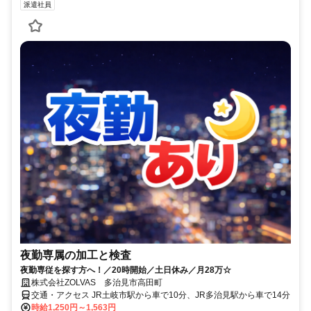
派遣社員
夜勤専属の加工と検査
夜勤専従を探す方へ！／20時開始／土日休み／月28万☆
株式会社ZOLVAS 多治見市高田町
交通・アクセス JR土岐市駅から車で10分、JR多治見駅から車で14分
時給1,250円～1,563円