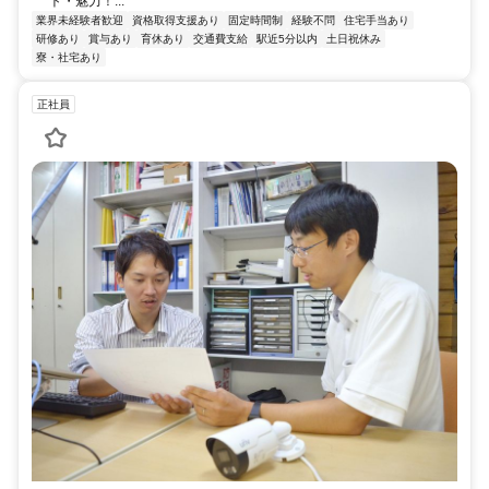
ト・魅力！...
業界未経験者歓迎
資格取得支援あり
固定時間制
経験不問
住宅手当あり
研修あり
賞与あり
育休あり
交通費支給
駅近5分以内
土日祝休み
寮・社宅あり
正社員