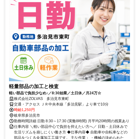
軽量部品の加工と検査
軽い部品で負担少なめ♪／8:30始業／土日休／月24万☆
株式会社ZOLVAS 多治見市東町
交通・アクセス ＪＲ中央本線「多治見駅」より車で10分
時給1,250円
岐阜県多治見市
勤務時間詳細 日勤 8:30～17:30 (実働8時間) 月平均20時間の残業あり
仕事内容 ＼軽い部品中心で負担を抑えたい方へ／ 日勤・土日休みで
生活リズムを崩しにくい働き方 ◆仕事内容◆ 自動車や自転車などの
部品をつくる金属加工工場です。 主な作業： ・機械の決められた