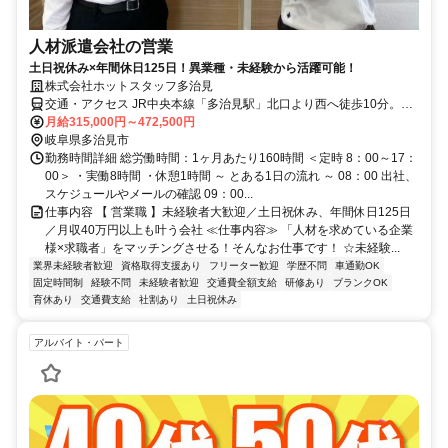
人材派遣会社の営業
土日祝休み×年間休日125日！異業種・未経験から活躍可能！
株式会社ホットスタッフ多治見
交通・アクセス JR中央本線「多治見駅」北口より西へ徒歩10分。中
央自動車道「多治見IC」より南へ1.5㎞。志野もみじ街道（国道248号
月給315,000円～472,500円
線）沿い「音羽町4」交差点の角です。
岐阜県多治見市
勤務時間詳細 総労働時間：1ヶ月あたり160時間 ＜定時 8：00～17：
00＞ ・実働8時間 ・休憩1時間 ～ とある1日の流れ ～ 08：00 出社、
スケジュールやメールの確認 09：00...
仕事内容 【 営業職 】未経験者大歓迎／土日祝休み、年間休日125日
／月収40万円以上も叶う会社 ≪仕事内容≫ 「人材を求めている企業
様×求職者」をマッチングさせる！そんなお仕事です！ ☆未経験...
業界未経験者歓迎
資格取得支援あり
フリーター歓迎
学歴不問
車通勤OK
固定時間制
経験不問
未経験者歓迎
交通費全額支給
研修あり
ブランクOK
育休あり
交通費支給
社割あり
土日祝休み
アルバイト・パート