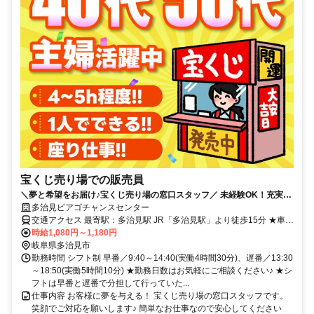
宝くじ売り場での販売員
＼夢と希望をお届け♪宝くじ売り場の窓口スタッフ／ 未経験OK！充実の
研修＆マニュアルありで安心です☆ 一人でできる座り仕事なのでゆった
多治見ピアゴチャンスセンター
り働けますよ♪
交通アクセス 最寄駅：多治見駅 JR「多治見駅」より徒歩15分 ★車・
自転車通勤OK！駐車場も完備♪
時給1,080円～1,180円
岐阜県多治見市
勤務時間 シフト制 早番／9:40～14:40(実働4時間30分)、遅番／13:30
～18:50(実働5時間10分) ★勤務日数はお気軽にご相談ください♪ ★シ
フトは早番と遅番で分担して行っていた...
仕事内容 お客様に夢を与える！ 宝くじ売り場の窓口スタッフです。
笑顔でご対応を願いします♪ 簡単なお仕事なので安心してください