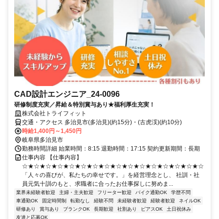
CAD設計エンジニア_24-0096
研修制度充実／昇給＆特別賞与あり★福利厚生充実！
株式会社トライフィット
交通・アクセス 多治見市(多治見)(約15分)・(古虎渓)(約10分)
時給1,400円～1,450円
岐阜県多治見市
勤務時間詳細 始業時間：8:15 退勤時間：17:15 契約更新期間：長期
仕事内容 【仕事内容】
☆★☆★☆★☆★☆★☆★☆★☆★☆★☆★☆★☆★☆★☆★☆★☆
「人々の喜びが、私たちの幸せです。」を経営理念とし、 社訓・社
員元気十訓のもと、求職者に合ったお仕事探しに努めま...
業界未経験者歓迎
主婦・主夫歓迎
フリーター歓迎
バイク通勤OK
学歴不問
車通勤OK
固定時間制
転勤なし
経験不問
未経験者歓迎
経験者歓迎
ネイルOK
研修あり
賞与あり
ブランクOK
長期歓迎
社割あり
ピアスOK
土日祝休み
友達と応募OK