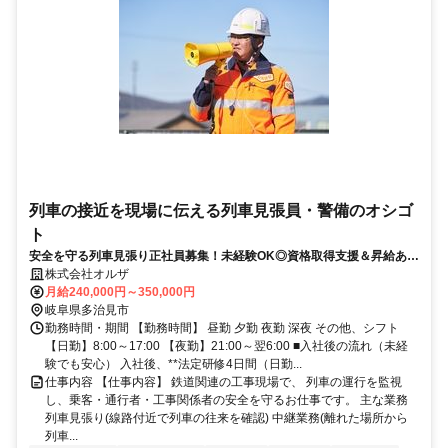
列車の接近を現場に伝える列車見張員・警備のオシゴ
ト
安全を守る列車見張り正社員募集！未経験OK◎資格取得支援＆昇給あり
で、長期勤務も安心
株式会社オルザ
月給240,000円～350,000円
岐阜県多治見市
勤務時間・期間 【勤務時間】 昼勤 夕勤 夜勤 深夜 その他、シフト
【日勤】8:00～17:00 【夜勤】21:00～翌6:00 ■入社後の流れ（未経
験でも安心） 入社後、**法定研修4日間（日勤...
仕事内容 【仕事内容】 鉄道関連の工事現場で、 列車の運行を監視
し、乗客・通行者・工事関係者の安全を守るお仕事です。 主な業務
列車見張り(線路付近で列車の往来を確認) 中継業務(離れた場所から
列車...