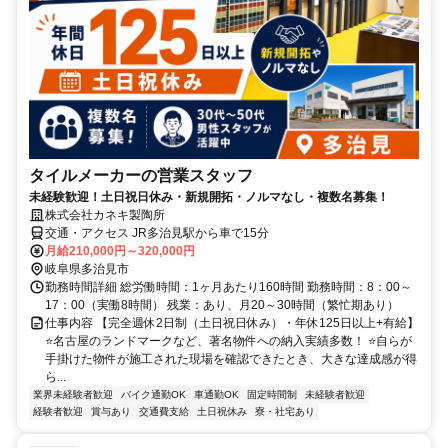
タイルメーカーの営業スタッフ
未経験歓迎！土日祝日休み・新規開拓・ノルマなし・複数名募集！
株式会社カネキ製陶所
交通・アクセス JR多治見駅から車で15分
月給210,000円～320,000円
岐阜県多治見市
勤務時間詳細 総労働時間：1ヶ月あたり160時間 勤務時間：8：00～
17：00（実働8時間） 残業：あり、月20～30時間（繁忙期あり）
仕事内容 【完全週休2日制（土日祝日休み）・年休125日以上+有給】
⭐名古屋のランドマークなど、著名物件への納入実績多数！ ⭐自らが
手掛けた物件が施工された現場を確認できたとき、大きな達成感が得
ら...
業界未経験者歓迎
バイク通勤OK
車通勤OK
固定時間制
未経験者歓迎
経験者歓迎
賞与あり
交通費支給
土日祝休み
寮・社宅あり