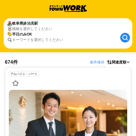
岐阜県
多治見駅
職種を選択してください
平日のみOK
キーワードを選択してください
674件
条件保存
関連度順
アルバイト・パート