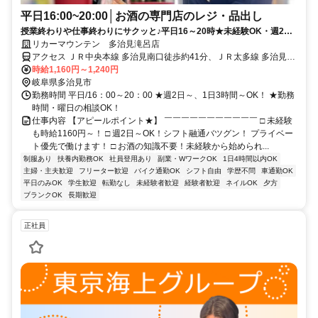
平日16:00~20:00│お酒の専門店のレジ・品出し
授業終わりや仕事終わりにサクッと♪平日16～20時★未経験OK・週2日
3h～◎お酒好き歓迎★髪色・髪型・ネイル・ピアス自由！
リカーマウンテン 多治見滝呂店
アクセス ＪＲ中央本線 多治見南口徒歩約41分、ＪＲ太多線 多治見南
口徒歩約41分
時給1,160円～1,240円
岐阜県多治見市
勤務時間 平日/16：00～20：00 ★週2日～、1日3時間～OK！ ★勤務
時間・曜日の相談OK！
仕事内容 【アピールポイント★】 ￣￣￣￣￣￣￣￣￣￣￣ □ 未経験
も時給1160円～！ □ 週2日～OK！シフト融通バツグン！ プライベー
ト優先で働けます！ □ お酒の知識不要！未経験から始められ...
制服あり
扶養内勤務OK
社員登用あり
副業・WワークOK
1日4時間以内OK
主婦・主夫歓迎
フリーター歓迎
バイク通勤OK
シフト自由
学歴不問
車通勤OK
平日のみOK
学生歓迎
転勤なし
未経験者歓迎
経験者歓迎
ネイルOK
夕方
ブランクOK
長期歓迎
正社員