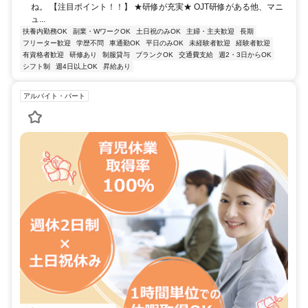
ね。 【注目ポイント！！】 ★研修が充実★ OJT研修がある他、マニ
ュ...
扶養内勤務OK
副業・WワークOK
土日祝のみOK
主婦・主夫歓迎
長期
フリーター歓迎
学歴不問
車通勤OK
平日のみOK
未経験者歓迎
経験者歓迎
有資格者歓迎
研修あり
制服貸与
ブランクOK
交通費支給
週2・3日からOK
シフト制
週4日以上OK
昇給あり
アルバイト・パート