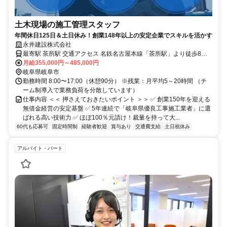
土木現場の施工管理スタッフ
年間休日125日＆土日休み！創業148年以上の安定企業でスキルを活かす
永井建設株式会社
最寄駅 茶所駅 交通アクセス 名鉄名古屋本線「茶所駅」より徒歩8分
※マイカー通勤OK（社用車貸与）
月給355,000円～485,000円
岐阜県岐阜市
勤務時間 8:00〜17:00（休憩90分） ※残業：月平均5～20時間 （チ
ーム制導入で業務負荷を分散しています）
仕事内容 ＜＜ 押さえておきたいポイント ＞＞ ✅ 創業150年を迎える
無借金経営の安定基盤 ✅ 5年連続で「岐阜県優良工事施工業者」に選
ばれる高い技術力 ✅ ほぼ100％元請け！裁量を持って大...
60代も応募可
固定時間制
経験者歓迎
賞与あり
交通費支給
土日祝休み
アルバイト・パート