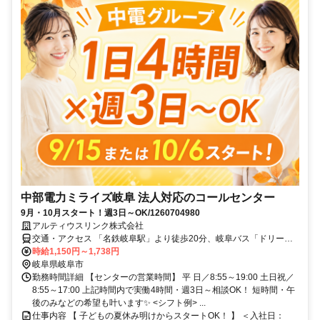
中部電力ミライズ岐阜 法人対応のコールセンター
9月・10月スタート！週3日～OK/1260704980
アルティウスリンク株式会社
交通・アクセス 「名鉄岐阜駅」より徒歩20分、岐阜バス「ドリーム
シアター前」停より徒歩すぐ
時給1,150円～1,738円
岐阜県岐阜市
勤務時間詳細 【センターの営業時間】 平 日／8:55～19:00 土日祝／
8:55～17:00 上記時間内で実働4時間・週3日～相談OK！ 短時間・午
後のみなどの希望も叶います✨ <シフト例> ...
仕事内容 【 子どもの夏休み明けからスタートOK！ 】 ＜入社日：