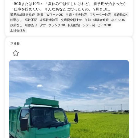
9/15または10/6＞ 「夏休み中は忙しいけれど、 新学期が始まったら
仕事を始めたい」 そんなあなたにぴったりの、 9月＆10...
業界未経験者歓迎
副業・WワークOK
主婦・主夫歓迎
フリーター歓迎
車通勤OK
転勤なし
経験不問
未経験者歓迎
交通費全額支給
午前
経験者歓迎
ネイルOK
残業なし
研修あり
夕方
ブランクOK
長期歓迎
シフト制
ピアスOK
土日祝休み
正社員