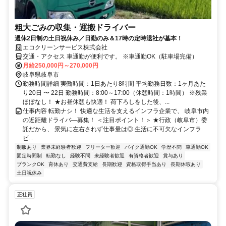
粗大ごみの収集・運搬ドライバー
週休2日制の土日祝休み／日勤のみ＆17時の定時退社が基本！
エコクリーンサービス株式会社
交通・アクセス 車通勤が便利です。 ※車通勤OK（駐車場完備）
月給250,000円～270,000円
岐阜県岐阜市
勤務時間詳細 実働時間：1日あたり8時間 平均勤務日数：1ヶ月あた
り20日 〜 22日 勤務時間：8:00～17:00（休憩時間：1時間） ※残業
ほぼなし！ ★お昼休憩も快適！ 荷下ろしをした後、...
仕事内容 転勤ナシ！ 快適な生活を支えるインフラ企業で、 岐阜市内
の近距離ドライバ―募集！ ＜注目ポイント！＞ ★行政（岐阜市）委
託だから、 景気に左右されず仕事量は◎ 生活に不可欠なインフラ
ビ...
制服あり
業界未経験者歓迎
フリーター歓迎
バイク通勤OK
学歴不問
車通勤OK
固定時間制
転勤なし
経験不問
未経験者歓迎
有資格者歓迎
賞与あり
ブランクOK
育休あり
交通費支給
長期歓迎
資格取得手当あり
長期休暇あり
土日祝休み
正社員