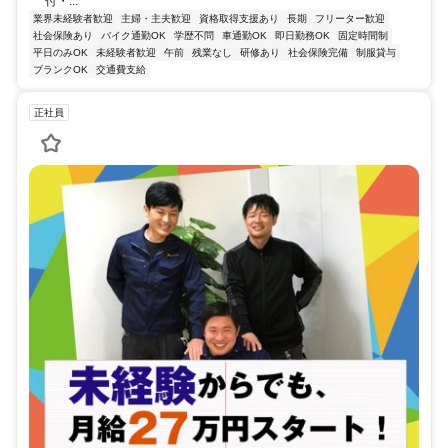
付・...
業界未経験者歓迎
主婦・主夫歓迎
資格取得支援あり
長期
フリーター歓迎
社会保険あり
バイク通勤OK
学歴不問
車通勤OK
即日勤務OK
固定時間制
平日のみOK
未経験者歓迎
午前
残業なし
研修あり
社会保険完備
制服貸与
ブランクOK
交通費支給
正社員