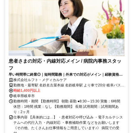
患者さまの対応・内線対応メイン / 病院内事務スタッ
フ
早い時間帯に終業◎｜短時間勤務｜外来での対応がメイン｜経験資格不
問｜20代～60代のスタッフが活躍中
株式会社ルフト・メディカルケア
勤務地・最寄駅 名鉄名古屋本線 名鉄岐阜駅 より車で20分 岐阜バス
岐阜大学病院 徒歩1分 ※車・バイク・自転車通勤OK
時給1,400円以上
岐阜県岐阜市
勤務時間・期間 【勤務時間】 朝勤 昼勤 ●8:30～15:30 実働：6時間
休憩：1時間 残業：なし 【勤務期間】 長期 試用期間：試用期間あ
り：2ヶ月
仕事内容 【具体的には…】 ・患者対応や呼び込み ・電子カルテシス
テムへの代行入力 ・内線対応 ・事務補助作業 などをお願いします
《その他、たくさんお仕事情報をご用意しています♪》 病院での受