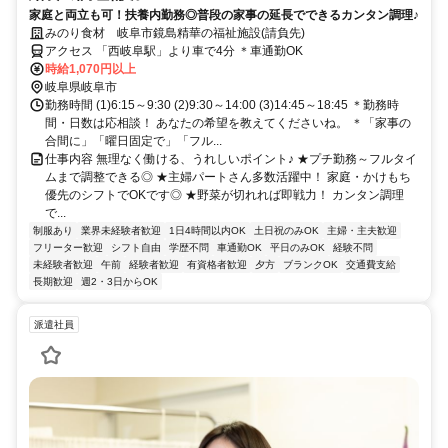
家庭と両立も可！扶養内勤務◎普段の家事の延長でできるカンタン調理♪
みのり食材 岐阜市鏡島精華の福祉施設(請負先)
アクセス 「西岐阜駅」より車で4分 ＊車通勤OK
時給1,070円以上
岐阜県岐阜市
勤務時間 (1)6:15～9:30 (2)9:30～14:00 (3)14:45～18:45 ＊勤務時
間・日数は応相談！ あなたの希望を教えてくださいね。 ＊「家事の
合間に」「曜日固定で」「フル...
仕事内容 無理なく働ける、うれしいポイント♪ ★プチ勤務～フルタイ
ムまで調整できる◎ ★主婦パートさん多数活躍中！ 家庭・かけもち
優先のシフトでOKです◎ ★野菜が切れれば即戦力！ カンタン調理
で...
制服あり
業界未経験者歓迎
1日4時間以内OK
土日祝のみOK
主婦・主夫歓迎
フリーター歓迎
シフト自由
学歴不問
車通勤OK
平日のみOK
経験不問
未経験者歓迎
午前
経験者歓迎
有資格者歓迎
夕方
ブランクOK
交通費支給
長期歓迎
週2・3日からOK
派遣社員