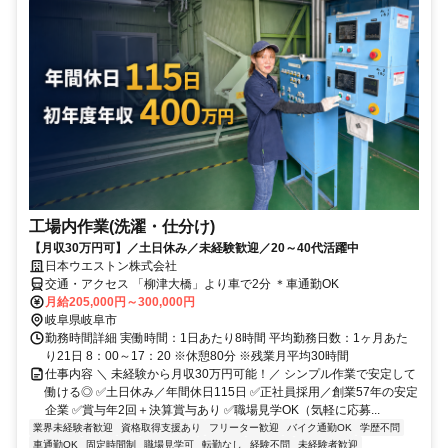
工場内作業(洗濯・仕分け)
【月収30万円可】／土日休み／未経験歓迎／20～40代活躍中
日本ウエストン株式会社
交通・アクセス 「柳津大橋」より車で2分 ＊車通勤OK
月給205,000円～300,000円
岐阜県岐阜市
勤務時間詳細 実働時間：1日あたり8時間 平均勤務日数：1ヶ月あた
り21日 8：00～17：20 ※休憩80分 ※残業月平均30時間
仕事内容 ＼ 未経験から月収30万円可能！／ シンプル作業で安定して
働ける◎ ✅土日休み／年間休日115日 ✅正社員採用／創業57年の安定
企業 ✅賞与年2回＋決算賞与あり ✅職場見学OK（気軽に応募...
業界未経験者歓迎
資格取得支援あり
フリーター歓迎
バイク通勤OK
学歴不問
車通勤OK
固定時間制
職場見学可
転勤なし
経験不問
未経験者歓迎