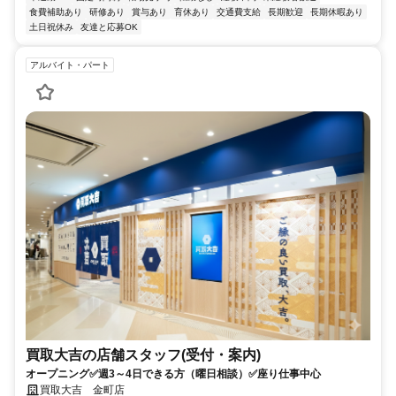
食費補助あり
研修あり
賞与あり
育休あり
交通費支給
長期歓迎
長期休暇あり
土日祝休み
友達と応募OK
アルバイト・パート
買取大吉の店舗スタッフ(受付・案内)
オープニング✅週3～4日できる方（曜日相談）✅座り仕事中心
買取大吉 金町店