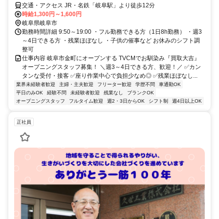
交通・アクセス JR・名鉄「岐阜駅」より徒歩12分
時給1,300円～1,600円
岐阜県岐阜市
勤務時間詳細 9:50～19:00 ・フル勤務できる方（1日8h勤務） ・週3
～4日できる方 ・残業ほぼなし ・子供の催事など お休みのシフト調
整可
仕事内容 岐阜市金町にオープンする TVCMでお馴染み『買取大吉』
オープニングスタッフ募集！ ＼週3～4日できる方、歓迎！／ ✅カン
タンな受付・接客 ✅座り作業中心で負担少なめ◎ ✅残業ほぼなし...
業界未経験者歓迎
主婦・主夫歓迎
フリーター歓迎
学歴不問
車通勤OK
平日のみOK
経験不問
未経験者歓迎
残業なし
ブランクOK
オープニングスタッフ
フルタイム歓迎
週2・3日からOK
シフト制
週4日以上OK
正社員