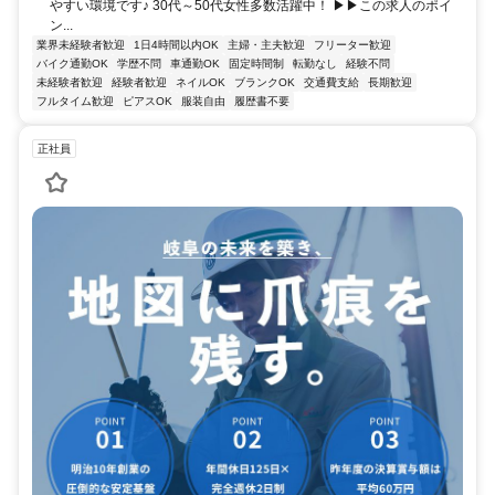
やすい環境です♪ 30代～50代女性多数活躍中！ ▶▶この求人のポイ
ン...
業界未経験者歓迎
1日4時間以内OK
主婦・主夫歓迎
フリーター歓迎
バイク通勤OK
学歴不問
車通勤OK
固定時間制
転勤なし
経験不問
未経験者歓迎
経験者歓迎
ネイルOK
ブランクOK
交通費支給
長期歓迎
フルタイム歓迎
ピアスOK
服装自由
履歴書不要
正社員