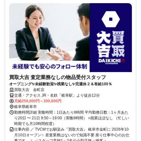
買取大吉 査定業務なしの物品受付スタッフ
オープニング✨未経験歓迎✨残業なし✨完週休２＆有給100％
買取大吉 金町店
交通・アクセス JR・名鉄「岐阜駅」より徒歩12分
月給250,000円～300,000円
岐阜県岐阜市
勤務時間詳細 実働時間：1日あたり8時間 平均勤務日数：1ヶ月あた
り20日 〜 21日 9:50～19:00（実働8時間） ⭐残業ほぼなし （忙しい
時期でも月10時間程度）
仕事内容 ／ TVCMでお馴染み『買取大吉』 岐阜市金町に 2026年10
月10日オープン✨ 差査業務はないので知識不要 座り仕事中心のお仕
事です。 ＼ ✅スタッフ常時1～2名の小型店舗 ✅接客・...