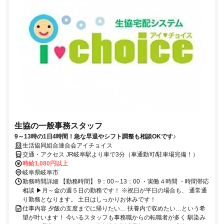
生協の一般事務スタッフ
9～13時の1日4時間！急な早退やシフト調整も相談OKです♪
生活協同組合連合会アイチョイス
交通・アクセス JR岐阜駅より車で3分（車通勤可/駐車場完備！）
時給1,080円以上
岐阜県岐阜市
勤務時間詳細 【勤務時間】 9：00～13：00 ・実働４時間 ・時間帯応
相談 ▶月～金の週５日の勤務です！ ※祝日が平日の場合も、 通常通
り勤務となります。 土日はしっかりお休みです！
仕事内容 夕飯の支度までに帰りたい… 扶養内で収めたい…という希
望が叶います！ 今いるスタッフも事務職からの転職者が多く 馴染み