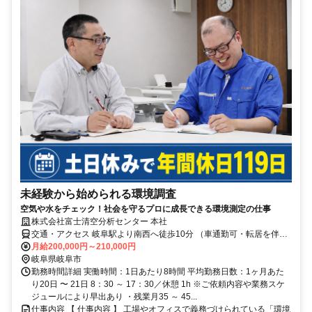
未経験から始められる環境調査
空気や水をチェック！社会を守るプロに成長できる環境測定の仕事
株式会社富士清空分析センター 本社
交通・アクセス 岐阜駅より南西へ徒歩10分 （車通勤可・転居を伴う
転勤なし）
月給200,000円～210,000円
岐阜県岐阜市
勤務時間詳細 実働時間：1日あたり8時間 平均勤務日数：1ヶ月あた
り20日 〜 21日 8：30 ～ 17：30／休憩 1h ※ご依頼内容や業務スケ
ジュールにより早出あり ・残業月35 ～ 45...
仕事内容 【 仕事内容 】 工場やオフィスで義務づけられている「環境