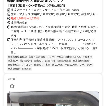
葬儀依頼受付の電話対応スタッフ
【夜勤】週3日～OK×受電のみで気楽に稼げる
株式会社セイノースタッフサービス 中部支店/1P0079
交通・アクセス 加納駅より車で8分/岐阜駅より車で9分/細畑駅より車
で9分
時給1,300円～1,625円
岐阜県岐阜市
勤務時間詳細 22:00～7:00 ＊実働8時間 ＊休憩1時間 ＊残業ほぼなし
＊週3日～OK／勤務日数・時間相談可能 ＊夜勤で効率よく稼げる働
き方
仕事内容 雇用形態：派遣社員 職種：アウトバウンドコールスタッ
フ、インバウンドコールスタッフ、一般事務 ―――――この求人の
POINT――――― ・深夜時給1625円／夜勤で効率よく稼げる ・週3
日...
業界未経験者歓迎
主婦・主夫歓迎
フリーター歓迎
給料前払いOK
学歴不問
車通勤OK
職場見学可
転勤なし
経験不問
未経験者歓迎
交通費全額支給
経験者歓迎
ネイルOK
残業なし
夜間
週払いOK
即日払いOK
ブランクOK
交通費支給
長期歓迎
正社員