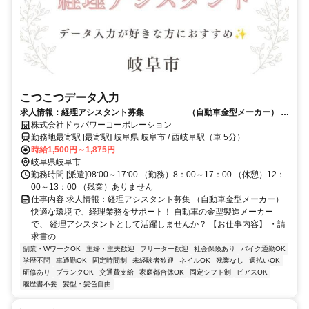
こつこつデータ入力
求人情報：経理アシスタント募集 （自動車金型メーカー） 快
適な環境で、経理業務をサポート！ 自動車の金型製造メーカーで、 経理
株式会社ドゥパワーコーポレーション
アシスタントとして活躍しませんか？
勤務地最寄駅 [最寄駅] 岐阜県 岐阜市 / 西岐阜駅（車 5分）
時給1,500円～1,875円
岐阜県岐阜市
勤務時間 [派遣]08:00～17:00 （勤務）8：00～17：00 （休憩）12：
00～13：00 （残業）ありません
仕事内容 求人情報：経理アシスタント募集 （自動車金型メーカー）
快適な環境で、経理業務をサポート！ 自動車の金型製造メーカー
で、 経理アシスタントとして活躍しませんか？ 【お仕事内容】 ・請
求書の...
副業・WワークOK
主婦・主夫歓迎
フリーター歓迎
社会保険あり
バイク通勤OK
学歴不問
車通勤OK
固定時間制
未経験者歓迎
ネイルOK
残業なし
週払いOK
研修あり
ブランクOK
交通費支給
家庭都合休OK
固定シフト制
ピアスOK
履歴書不要
髪型・髪色自由