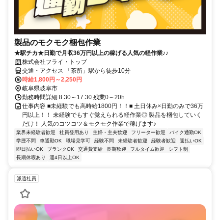
製品のモクモク梱包作業
★駅チカ★日勤で月収36万円以上の稼げる人気の軽作業♪♪
株式会社フライ・トップ
交通・アクセス 「茶所」駅から徒歩10分
時給1,800円～2,250円
岐阜県岐阜市
勤務時間詳細 8:30～17:30 残業0～20h
仕事内容 ■未経験でも高時給1800円！！■ 土日休み×日勤のみで36万
円以上！！ 未経験でもすぐ覚えられる軽作業◎ 製品を梱包していく
だけ！ 人気のコツコツ＆モクモク作業で稼げます♪
業界未経験者歓迎
社員登用あり
主婦・主夫歓迎
フリーター歓迎
バイク通勤OK
学歴不問
車通勤OK
職場見学可
経験不問
未経験者歓迎
経験者歓迎
週払いOK
即日払いOK
ブランクOK
交通費支給
長期歓迎
フルタイム歓迎
シフト制
長期休暇あり
週4日以上OK
派遣社員