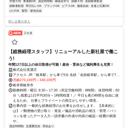
学歴不問
車通勤OK
固定時間制
職場見学可
経験不問
未経験者歓迎
経験者歓迎
即日払いOK
ブランクOK
ピアスOK
服装自由
友達と応募OK
ひげOK
髪型・髪色自由
同じ企業の求人
正社員
【総務経理スタッフ】リニューアルした新社屋で働こ
う!
年間127日以上の休日取得が可能！産休・育休など福利厚生も充実！
株式会社美濃庄
アクセス: JR「岐阜駅」から車で5分 名鉄「名鉄岐阜駅」から車で7分
JR「西岐阜駅」から車で6分
月給270,100円～340,100円
岐阜県岐阜市
勤務時間・曜日: 8:30～17:30（所定労働時間：8時間） 休憩時間：60
分 ＼残業は1日平均30分～1時間程度！／ 平日も夜の時間を自由に使
えるため、 仕事とプライベートの両立がしやすい環境...
仕事内容: 一般的な総務経理のお仕事をお任せします。 【具体的に
は】 ✅郵便物の受け取り・発送 ✅備品や消耗品の発注・管理 ✅パソ
コンを使ったデータ入力 ✅請求書の作成や内容の確認 ✅経費の精算
や...
固定時間制
交通費支給
昇給あり