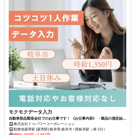
モクモクデータ入力
自動車部品製造会社でのお仕事です！ 《お仕事内容》 ・製品の測定結果
の数値を入力・整理 ・測定結果票の作成をお任せします ・電話やお客様
株式会社ドゥパワーコーポレーション
勤務地最寄駅 [最寄駅] 岐阜県 岐阜市 / 西岐阜駅（車 5分）
対応はなし！ ・一人で集中して作業したい方にピッタリ
時給1,350円～1,687円