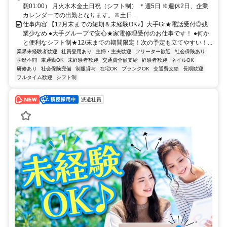
憩01:00） 月火水木金土日祝（シフト制） ＊週5日 ※週休2日、企業
カレンダーでの出勤となります。※土日...
仕事内容 【12月末までの短期＆未経験OK♪】大手Gr★電話受付◎残
業少なめ ●大手グループで安心★家電修理受付のお仕事です！ ●何か
と便利なシフト制★12/末までの期間限定！次の予定も立てやすい！...
業界未経験者歓迎
社員登用あり
主婦・主夫歓迎
フリーター歓迎
社会保険あり
学歴不問
車通勤OK
未経験者歓迎
交通費全額支給
経験者歓迎
ネイルOK
研修あり
社会保険完備
制服貸与
在宅OK
ブランクOK
交通費支給
長期歓迎
フルタイム歓迎
シフト制
派遣社員