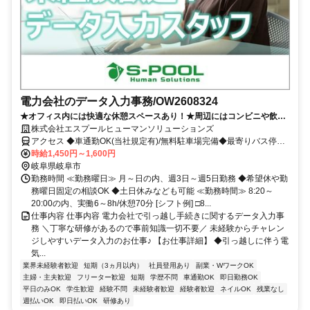
電力会社のデータ入力事務/OW2608324
★オフィス内には快適な休憩スペースあり！★周辺にはコンビニや飲食
店あり
株式会社エスプールヒューマンソリューションズ
アクセス ◆車通勤OK(当社規定有)/無料駐車場完備◆最寄りバス停
「今沢町」「ドリームシアター前」徒歩3分
時給1,450円～1,600円
岐阜県岐阜市
勤務時間 ≪勤務曜日≫ 月～日の内、週3日～週5日勤務 ◆希望休や勤
務曜日固定の相談OK ◆土日休みなども可能 ≪勤務時間≫ 8:20～
20:00の内、実働6～8h/休憩70分 [シフト例] □8...
仕事内容 仕事内容 電力会社で引っ越し手続きに関するデータ入力事
務 ＼丁寧な研修があるので事前知識一切不要／ 未経験からチャレン
ジしやすいデータ入力のお仕事♪ 【お仕事詳細】 ◆引っ越しに伴う電
気...
業界未経験者歓迎
短期（3ヵ月以内）
社員登用あり
副業・WワークOK
主婦・主夫歓迎
フリーター歓迎
短期
学歴不問
車通勤OK
即日勤務OK
平日のみOK
学生歓迎
経験不問
未経験者歓迎
経験者歓迎
ネイルOK
残業なし
週払いOK
即日払いOK
研修あり