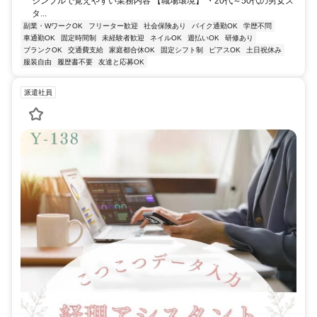
シンプルで覚えやすい業務内容 【職場環境】 ・20代～50代の男女ス
タ...
副業・WワークOK
フリーター歓迎
社会保険あり
バイク通勤OK
学歴不問
車通勤OK
固定時間制
未経験者歓迎
ネイルOK
週払いOK
研修あり
ブランクOK
交通費支給
家庭都合休OK
固定シフト制
ピアスOK
土日祝休み
服装自由
履歴書不要
友達と応募OK
派遣社員