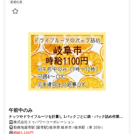
派遣社員
午前中のみ
ナッツやドライフルーツを計量し 1パックごとに袋・パック詰め作業で
す。 ・週4～5日入れる方募集中！ ・重いものなし！ ・お友達同士の応
株式会社ドゥパワーコーポレーション
勤務地最寄駅 [最寄駅] 岐阜県 岐阜市 / 岐阜駅（車 10分）
募もOK！ ・空調完備のクリーンルームです。
時給1,100円