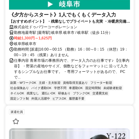
《夕方からスタート》1人でもくもくデータ入力
【おすすめポイント】 ・残業なしでプライベートも充実 ・冷暖房完備の
快適オフィスで働けます ・女性スタッフが多数活躍中！ ・職場見学
株式会社ドゥパワーコーポレーション
OK！ 事前に雰囲気を確認できます
勤務地最寄駅 [最寄駅] 岐阜県 岐阜市 / 岐阜駅（徒歩 11分）
時給1,300円～1,625円
岐阜県岐阜市
勤務時間 [派遣]16:00～00:15 （勤務）16：00～0：15 （休憩）19：
00～19：45 （残業）ありません
仕事内容 青果市場の事務所内で、データ入力のお仕事です♪ 【仕事内
容】 ・野菜の産地やサイズ、個数などをフォーマットに 沿って入力
するシンプルなお仕事です。 ・専用フォーマットがあるので、 PC
で...
副業・WワークOK
主婦・主夫歓迎
資格取得支援あり
フリーター歓迎
社会保険あり
バイク通勤OK
学歴不問
車通勤OK
固定時間制
未経験者歓迎
ネイルOK
残業なし
週払いOK
研修あり
ブランクOK
交通費支給
固定シフト制
外国人活躍中
ピアスOK
履歴書不要
派遣社員