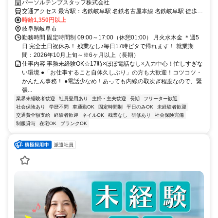
心！忙しすぎない環境
パーソルテンプスタッフ株式会社
交通アクセス 最寄駅：名鉄岐阜駅 名鉄名古屋本線 名鉄岐阜駅 徒歩10
分 ＪＲ東海道本線(熱海－米原) 岐阜駅 徒歩8分 車通勤OK！ 車通勤可
時給1,350円以上
能 車通勤の際は、ご自身で民間駐車場のご契約をお願いします。
岐阜県岐阜市
勤務時間 固定時間制 09:00～17:00（休憩01:00） 月火水木金 ＊週5
日 完全土日祝休み！ 残業なし♪毎日17時ピタで帰れます！ 就業期
間：2026年10月上旬～※6ヶ月以上（長期）
仕事内容 事務未経験OK☆17時×ほぼ電話なし×入力中心！忙しすぎな
い環境 ●「お仕事すること自体久しぶり」の方も大歓迎！コツコツ・
かんたん事務！ ●電話少なめ！あっても内線の取次ぎ程度なので、緊
張...
業界未経験者歓迎
社員登用あり
主婦・主夫歓迎
長期
フリーター歓迎
社会保険あり
学歴不問
車通勤OK
固定時間制
平日のみOK
未経験者歓迎
交通費全額支給
経験者歓迎
ネイルOK
残業なし
研修あり
社会保険完備
制服貸与
在宅OK
ブランクOK
派遣社員