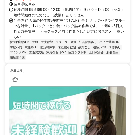
岐阜県岐阜市
勤務時間 [派遣]09:00～12:00 （勤務時間） 9：00～12：00 （休憩）
短時間勤務のためなし （残業） ありません
仕事内容 人気の軽作業♪午前中だけのお仕事！ ナッツやドライフルー
ツを計量し 1パックごとに袋・パック詰め作業です。 ・週4～5日入
れる方募集中！ ・モクモクと同じ作業をしたい方におススメ ・重い
もの...
扶養内勤務OK
主婦・主夫歓迎
フリーター歓迎
社会保険あり
バイク通勤OK
学歴不問
車通勤OK
固定時間制
未経験者歓迎
残業なし
週払いOK
研修あり
ブランクOK
交通費支給
家庭都合休OK
固定シフト制
土日祝休み
服装自由
履歴書不要
派遣社員