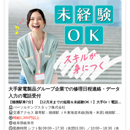
大手家電製品グループ企業での修理日程連絡・データ
入力の電話受付
【穂積駅車7分】 【12月末までの短期＆未経験OK！】大手Gr！電話受
付〇残業少なめ
パーソルテンプスタッフ株式会社
交通アクセス 最寄駅：穂積駅 ＪＲ東海道本線(熱海－米原) 穂積駅 車
時給1,300円以上
7分 名鉄名古屋本線 名鉄岐阜駅 車20分 車通勤可能 無料駐車場完備
岐阜県岐阜市
勤務時間 シフト制 09:00～17:30（休憩01:00）／10:00～18:30（休