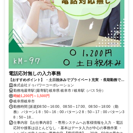
電話応対無しの入力事務
【おすすめポイント】 ・土日祝休みでプライベート充実 ・長期勤務で安
定して働ける環境 ・コツコツ作業が好きな方に最適 ・まずは見学からで
株式会社ドゥパワーコーポレーション
もご相談可能
勤務地最寄駅 [最寄駅] 岐阜県 岐阜市 / 岐阜駅（バス 5分）
時給1,200円～1,500円
岐阜県岐阜市
勤務時間 [派遣]08:50～16:00、08:50～17:00、08:50～18:00 （勤
務） パターン1 8：50～16：00 パターン2 8：50～17：00 パターン3
8：50～18...
仕事内容 【お仕事内容】 ・専用システムへお客様情報を入力 ・電話
応対や接客はほとんどなし ・基本はデータ入力が中心の事務作業 ・