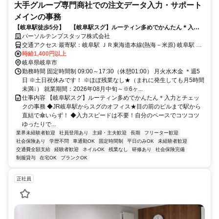
大手グループ専門商社での注文データ入力・サポート
メインの事務
【岐阜駅徒歩5分】 【岐阜駅スグ】ルーティン多めでかんたん＊入力
とチェックの事務
パーソルテンプスタッフ株式会社
交通アクセス 最寄駅：岐阜駅 ＪＲ東海道本線(熱海－米原) 岐阜駅 徒
歩5分 名鉄名古屋本線 名鉄岐阜駅 徒歩9分 ＜駅チカの高層ビル★＞目
時給1,400円以上
の前のビルまでは駅からデッキで直結 車通勤可能 ※車通勤ご希望の
岐阜県岐阜市
場合は、民間駐車場をご契約ください◎
勤務時間 固定時間制 09:00～17:30（休憩01:00） 月火水木金 ＊週5
日 ※土日祝休みです！ ※ほぼ残業なし★（まれに発生しても月5時間
未満↓） 就業期間：2026年08月中旬～※6ヶ...
仕事内容 【岐阜駅スグ】ルーティン多めでかんたん＊入力とチェッ
クの事務 ◆JR岐阜駅からスグのオフィス★目の前のビルまで駅から
直結で傘いらず！ ◆入力スピードは不要！自分のペースでコツコツ
ゆったりで...
業界未経験者歓迎
社員登用あり
主婦・主夫歓迎
長期
フリーター歓迎
社会保険あり
学歴不問
車通勤OK
固定時間制
平日のみOK
未経験者歓迎
交通費全額支給
経験者歓迎
ネイルOK
残業なし
研修あり
社会保険完備
制服貸与
在宅OK
ブランクOK
正社員