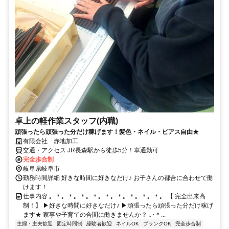
卓上の軽作業スタッフ(内職)
頑張ったら頑張った分だけ稼げます！髪色・ネイル・ピアス自由★
有限会社 赤地加工
交通・アクセス JR長森駅から徒歩5分！車通勤可
完全歩合制
岐阜県岐阜市
勤務時間詳細 好きな時間に好きなだけ♪ お子さんの都合に合わせて働
けます！
仕事内容 ｡･＊｡･＊｡･＊｡･＊｡･＊｡･＊｡･＊｡･＊｡･＊｡･ 【 完全出来高
制！】 ▶好きな時間に好きなだけ♪ ▶頑張ったら頑張った分だけ稼げ
ます★ 家事や子育ての合間に働きませんか？ ｡･＊...
主婦・主夫歓迎
固定時間制
経験者歓迎
ネイルOK
ブランクOK
完全歩合制