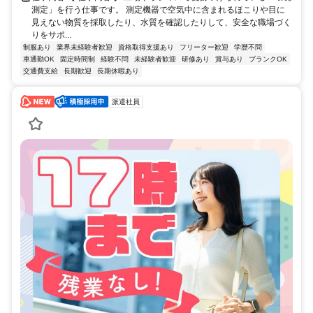
測定」を行う仕事です。 測定機器で空気中に含まれるほこりや目に
見えない物質を採取したり、水質を確認したりして、安全な職場づく
りをサポ...
制服あり
業界未経験者歓迎
資格取得支援あり
フリーター歓迎
学歴不問
車通勤OK
固定時間制
経験不問
未経験者歓迎
研修あり
賞与あり
ブランクOK
交通費支給
長期歓迎
長期休暇あり
派遣社員