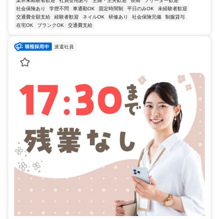
業界未経験者歓迎
社員登用あり
主婦・主夫歓迎
長期
フリーター歓迎
社会保険あり
学歴不問
車通勤OK
固定時間制
平日のみOK
未経験者歓迎
交通費全額支給
経験者歓迎
ネイルOK
研修あり
社会保険完備
制服貸与
在宅OK
ブランクOK
交通費支給
派遣社員