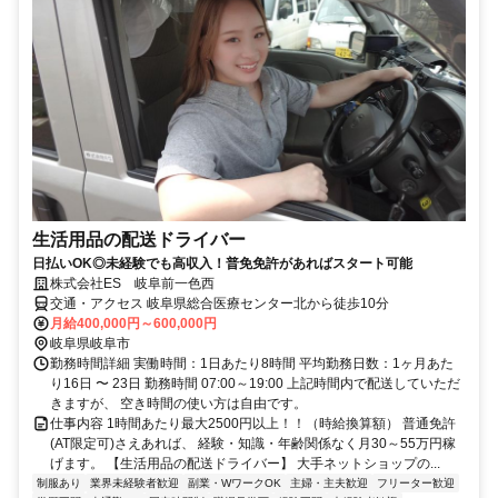
生活用品の配送ドライバー
日払いOK◎未経験でも高収入！普免免許があればスタート可能
株式会社ES 岐阜前一色西
交通・アクセス 岐阜県総合医療センター北から徒歩10分
月給400,000円～600,000円
岐阜県岐阜市
勤務時間詳細 実働時間：1日あたり8時間 平均勤務日数：1ヶ月あた
り16日 〜 23日 勤務時間 07:00～19:00 上記時間内で配送していただ
きますが、 空き時間の使い方は自由です。
仕事内容 1時間あたり最大2500円以上！！（時給換算額） 普通免許
(AT限定可)さえあれば、 経験・知識・年齢関係なく月30～55万円稼
げます。 【生活用品の配送ドライバー】 大手ネットショップの...
制服あり
業界未経験者歓迎
副業・WワークOK
主婦・主夫歓迎
フリーター歓迎