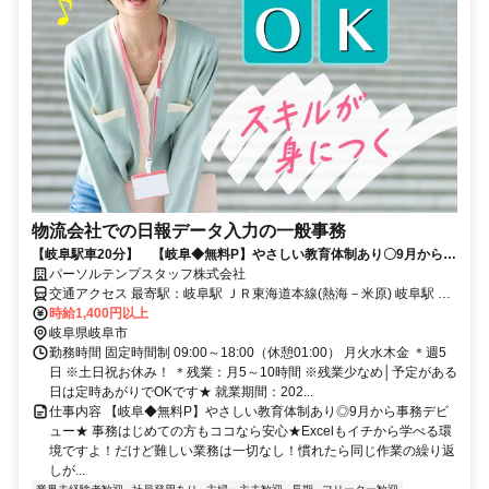
物流会社での日報データ入力の一般事務
【岐阜駅車20分】 【岐阜◆無料P】やさしい教育体制あり〇9月から事
務デビュー！
パーソルテンプスタッフ株式会社
交通アクセス 最寄駅：岐阜駅 ＪＲ東海道本線(熱海－米原) 岐阜駅 車
時給1,400円以上
20分 車通勤可能 ※敷地内に無料の駐車場あり◎
岐阜県岐阜市
勤務時間 固定時間制 09:00～18:00（休憩01:00） 月火水木金 ＊週5
日 ※土日祝お休み！ ＊残業：月5～10時間 ※残業少なめ│予定がある
日は定時あがりでOKです★ 就業期間：202...
仕事内容 【岐阜◆無料P】やさしい教育体制あり◎9月から事務デビ
ュー★ 事務はじめての方もココなら安心★Excelもイチから学べる環
境ですよ！だけど難しい業務は一切なし！慣れたら同じ作業の繰り返
しが...