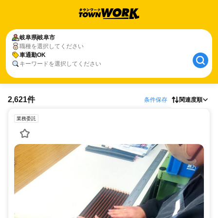
岐阜県
岐阜市
職種を選択してください
車通勤OK
キーワードを選択してください
2,621件
条件保存
関連度順
業務委託