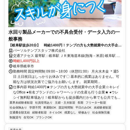
水回り製品メーカーでの不具合受付・データ入力の一
般事務
【岐阜駅徒歩20分】 時給1400円！テンプの方も大勢就業中の大手企業
キレイなOffice
パーソルテンプスタッフ株式会社
交通アクセス 最寄駅：岐阜駅 ＪＲ東海道本線(熱海－米原) 岐阜駅 徒
歩20分 名鉄名古屋本線 名鉄岐阜駅 車7分 岐南町や笠松エリアからも
時給1,400円以上
通勤しやすい岐阜駅南部エリア★ 車通勤可能 無料駐車場の利用が可
岐阜県岐阜市
能です
勤務時間 固定時間制 09:00～18:00（休憩01:00） 月火水木金 ＊週5
日 土日祝日はしっかりお休みです〇 基本的に残業はありません。可
能な方は状況次第でご協力をお願いします。 就業期間...
仕事内容 時給1400円★テンプの方も大勢就業中の大手企業☆キレイ
なOffice ●有名ブランドのシャワーヘッドの生産も行う企業★ ●ウレ
シイ無料駐車場あり！岐阜駅からも徒歩圏内だから車でも公共でも...
業界未経験者歓迎
社員登用あり
主婦・主夫歓迎
長期
フリーター歓迎
社会保険あり
学歴不問
車通勤OK
固定時間制
平日のみOK
未経験者歓迎
交通費全額支給
経験者歓迎
ネイルOK
残業なし
研修あり
社会保険完備
制服貸与
在宅OK
ブランクOK
派遣社員