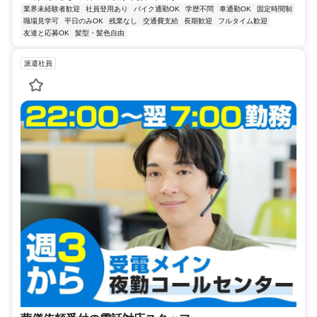
業界未経験者歓迎
社員登用あり
バイク通勤OK
学歴不問
車通勤OK
固定時間制
職場見学可
平日のみOK
残業なし
交通費支給
長期歓迎
フルタイム歓迎
友達と応募OK
髪型・髪色自由
派遣社員