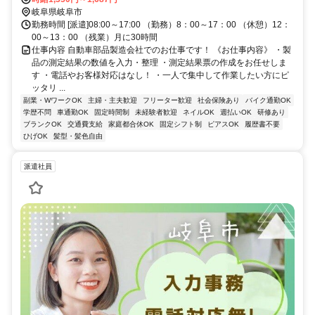
岐阜県岐阜市
勤務時間 [派遣]08:00～17:00 （勤務）8：00～17：00 （休憩）12：
00～13：00 （残業）月に30時間
仕事内容 自動車部品製造会社でのお仕事です！ 《お仕事内容》 ・製
品の測定結果の数値を入力・整理 ・測定結果票の作成をお任せしま
す ・電話やお客様対応はなし！ ・一人で集中して作業したい方にピ
ッタリ ...
副業・WワークOK
主婦・主夫歓迎
フリーター歓迎
社会保険あり
バイク通勤OK
学歴不問
車通勤OK
固定時間制
未経験者歓迎
ネイルOK
週払いOK
研修あり
ブランクOK
交通費支給
家庭都合休OK
固定シフト制
ピアスOK
履歴書不要
ひげOK
髪型・髪色自由
派遣社員