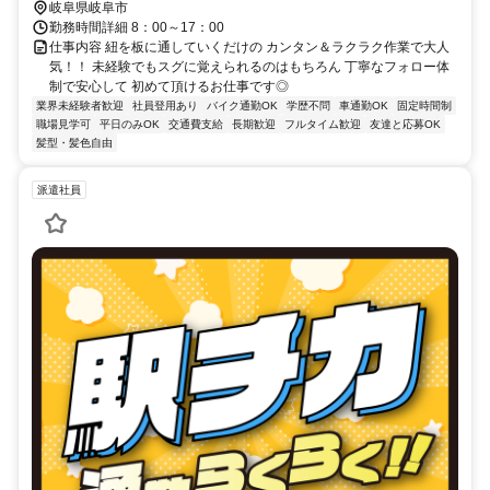
岐阜県岐阜市
勤務時間詳細 8：00～17：00
仕事内容 紐を板に通していくだけの カンタン＆ラクラク作業で大人
気！！ 未経験でもスグに覚えられるのはもちろん 丁寧なフォロー体
制で安心して 初めて頂けるお仕事です◎
業界未経験者歓迎
社員登用あり
バイク通勤OK
学歴不問
車通勤OK
固定時間制
職場見学可
平日のみOK
交通費支給
長期歓迎
フルタイム歓迎
友達と応募OK
髪型・髪色自由
派遣社員