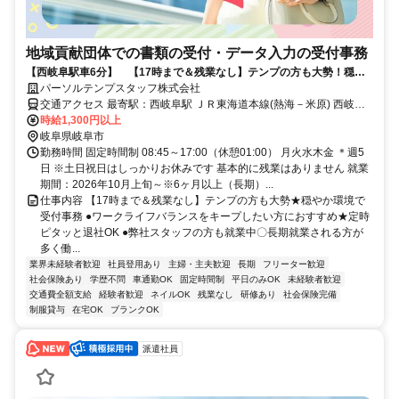
地域貢献団体での書類の受付・データ入力の受付事務
【西岐阜駅車6分】 【17時まで＆残業なし】テンプの方も大勢！穏や
か環境で受付事務
パーソルテンプスタッフ株式会社
交通アクセス 最寄駅：西岐阜駅 ＪＲ東海道本線(熱海－米原) 西岐阜
駅 車6分 名鉄名古屋本線 名鉄岐阜駅 車16分 瑞穂市や羽島市方面から
時給1,300円以上
も通勤しやすい岐阜県庁近くのエリアです 車通勤可能 ※無料駐車場
岐阜県岐阜市
がご利用いただけます！
勤務時間 固定時間制 08:45～17:00（休憩01:00） 月火水木金 ＊週5
日 ※土日祝日はしっかりお休みです 基本的に残業はありません 就業
期間：2026年10月上旬～※6ヶ月以上（長期）...
仕事内容 【17時まで＆残業なし】テンプの方も大勢★穏やか環境で
受付事務 ●ワークライフバランスをキープしたい方におすすめ★定時
ピタッと退社OK ●弊社スタッフの方も就業中〇長期就業される方が
多く働...
業界未経験者歓迎
社員登用あり
主婦・主夫歓迎
長期
フリーター歓迎
社会保険あり
学歴不問
車通勤OK
固定時間制
平日のみOK
未経験者歓迎
交通費全額支給
経験者歓迎
ネイルOK
残業なし
研修あり
社会保険完備
制服貸与
在宅OK
ブランクOK
派遣社員