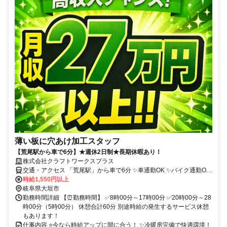
薄い板に穴あけ加工スタッフ
【荒尾駅から車で6分】★週休2日制★長期休暇あり！
株式会社クラフトワークスプラス
交通・アクセス 「荒尾駅」から車で6分 ✨車通勤OK ✨バイク通勤OK
✨転勤なし！
時給1,550円以上
岐阜県大垣市
勤務時間詳細 【⏰️勤務時間】 ✅️8時00分～17時00分 ✅️20時00分～28
時00分（5時00分） 休憩合計60分 別途時給の発生するサービス休憩
もあります！
仕事内容 ⭐️今なら時給アップに間に合う！ ✨️冷暖房完備で快適環境！