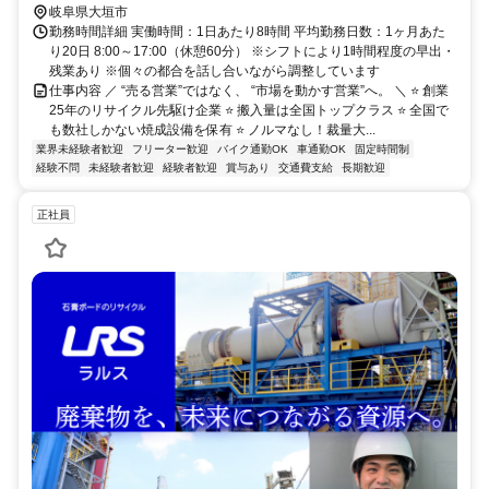
岐阜県大垣市
勤務時間詳細 実働時間：1日あたり8時間 平均勤務日数：1ヶ月あた
り20日 8:00～17:00（休憩60分） ※シフトにより1時間程度の早出・
残業あり ※個々の都合を話し合いながら調整しています
仕事内容 ／ “売る営業”ではなく、 “市場を動かす営業”へ。 ＼ ⭐ 創業
25年のリサイクル先駆け企業 ⭐ 搬入量は全国トップクラス ⭐ 全国で
も数社しかない焼成設備を保有 ⭐ ノルマなし！裁量大...
業界未経験者歓迎
フリーター歓迎
バイク通勤OK
車通勤OK
固定時間制
経験不問
未経験者歓迎
経験者歓迎
賞与あり
交通費支給
長期歓迎
正社員