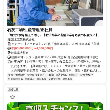
石灰工場/生産管理/正社員
「地元で腰を据えて働く」【明治創業の老舗企業を最後の転職先に】転
勤なし/長期就業/残業少なめ/再雇用制度あり/夜勤なし/土日休み/ワークラ
清水工業株式会社
イフバランス充実_その他
アクセス 【アクセス】 バス停「赤坂丸本前」 JR東海道本線「美濃赤
坂駅」
年俸3,000,000円～4,000,000円
岐阜県大垣市
勤務時間・シフト詳細 8:00-17:00 (休憩:60分 所定労働時間:8時間)
仕事内容 【お仕事内容】 石灰石等の加工製品の生産管理をご担当い
ただきます。 ［具体的には］ ↓↓↓↓↓↓↓ ・生産計画に基づく関連部署
との調整等 折衝業務 ・協力会社への生産指示、管理 ・原料仕入れ...
変形労働時間制
資格取得支援あり
長期
車通勤OK
転勤なし
経験者歓迎
社会保険完備
制服貸与
賞与あり
交通費支給
昇給あり
派遣社員