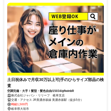
土日祝休みで月収30万以上可|手のひらサイズ部品の検
査
空調完備・大手！髪型・髪色自由/15034/gflwinbR
株式会社ジャパン・リリーフ 岐阜支店
交通・アクセス JR美濃赤坂線 美濃赤坂駅（徒歩5分）
時給1,500円
岐阜県大垣市