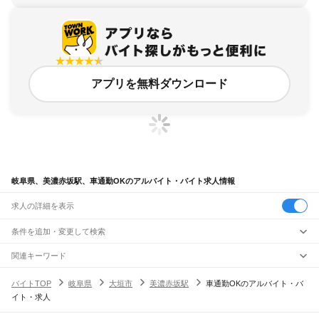
アプリを無料ダウンロード
岐阜県、美濃赤坂駅、車通勤OKのアルバイト・バイト求人情報
求人の詳細を表示
条件を追加・変更して検索
市区町村を追加・変更
関連キーワード
完全在宅ワーク 全国
シール貼り 在宅
現在地周辺
ガチャガチャ
犬カフェ
岐阜県
駅を追加・変更
バイトTOP
岐阜県
大垣市
美濃赤坂駅
車通勤OKのアルバイト・バ
岐阜県
すべて
イト・求人
岐阜市
大垣市
高山市
多治見市
関市
中津川市
美濃市
瑞浪市
羽島市
恵那市
職種を追加・変更
JR中央本線(名古屋～塩尻)
美濃加茂市
土岐市
各務原市
可児市
山県市
瑞穂市
飛騨市
本巣市
郡上市
下呂市
古虎渓駅
多治見駅
土岐市駅
瑞浪駅
釜戸駅
武並駅
恵那駅
美乃坂本駅
中津川駅