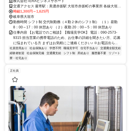
にぴったりの派遣会社です♪
株式会社TERAビジネスサポート
交通アクセス 最寄駅：美濃赤坂駅 大垣市赤坂町の事業所 各線大垣駅
下車 車通勤が便利です
時給1,300円～1,625円
岐阜県大垣市
勤務時間 シフト制 交代制勤務（４勤２休のシフト制） （１）昼勤
8：00～17：00 休憩あり （２）夜勤 20：00～5：00 休憩あり
仕事内容 【お電話でのご相談】【職場見学OK】 電話：090-2573-
9315 担当営業の携帯電話のため、お仕事の詳細を聞きたい方、応募
に悩まれている方 まずはお気軽にご連絡ください♪ ※お電話出ら...
社員登用あり
社会保険あり
学歴不問
職場見学可
住宅手当あり
交通費全額支給
経験者歓迎
社会保険完備
交通費支給
シフト制
昇給あり
履歴書不要
リゾート
寮・社宅あり
正社員