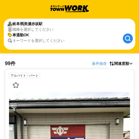
岐阜県
美濃赤坂駅
職種を選択してください
車通勤OK
キーワードを選択してください
99件
条件保存
関連度順
アルバイト・パート