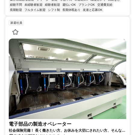
経験不問
未経験者歓迎
経験者歓迎
週払いOK
ブランクOK
交通費支給
長期歓迎
フルタイム歓迎
シフト制
長期休暇あり
友達と応募OK
派遣社員
電子部品の製造オペレーター
社会保険完備！ 長く働きたい方、お休みを大切にされたい方、そんな方