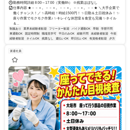
勤務時間詳細 8:00～17:00（実働8h） ※残業ほぼなし
仕事内容 ★－－＋。－－＋。－－＋。－－＋。－－★ ＼大手企業で
働くチャンス！／ ✨高時給！時給1500円！ ✨日勤＆土日祝休み！ ✨
座り作業でモクモク作業♪ ✨キレイな休憩室＆食堂も完備 ✨ネイル
＆...
制服あり
業界未経験者歓迎
フリーター歓迎
バイク通勤OK
早朝
学歴不問
車通勤OK
固定時間制
職場見学可
平日のみOK
経験不問
未経験者歓迎
午前
経験者歓迎
ネイルOK
残業なし
週払いOK
即日払いOK
有資格者歓迎
夕方
派遣社員