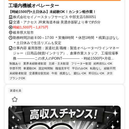
工場内機械オペレーター
【時給1500円×土日休み】未経験OK！カンタン軽作業！
株式会社セイノースタッフサービス 中部支店/1B0051
交通・アクセス JR東海道本線 美濃赤坂駅より車で約5分
時給1,500円～1,875円
岐阜県大垣市
勤務時間詳細 8:00～17:00 ＊実働8時間 ＊休憩1時間 ＊残業ほぼなし
＊土日休みで生活リズムも安定
仕事内容 雇用形態：派遣社員 職種：製造オペレーター/ラインマネー
ジャー（日用品/雑貨/インテリア）、倉庫作業スタッフ、工場現場事
務 ―――――この求人のPOINT――――― ・時給1500円×月収...
制服あり
業界未経験者歓迎
主婦・主夫歓迎
フリーター歓迎
給料前払いOK
学歴不問
車通勤OK
固定時間制
職場見学可
平日のみOK
転勤なし
経験不問
未経験者歓迎
交通費全額支給
午前
残業なし
週払いOK
即日払いOK
夕方
ブランクOK
派遣社員