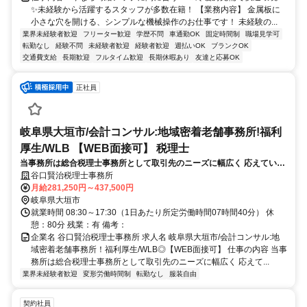
✨️未経験から活躍するスタッフが多数在籍！ 【業務内容】 金属板に
小さな穴を開ける、シンプルな機械操作のお仕事です！ 未経験の...
業界未経験者歓迎
フリーター歓迎
学歴不問
車通勤OK
固定時間制
職場見学可
転勤なし
経験不問
未経験者歓迎
経験者歓迎
週払いOK
ブランクOK
交通費支給
長期歓迎
フルタイム歓迎
長期休暇あり
友達と応募OK
正社員
岐阜県大垣市/会計コンサル:地域密着老舗事務所!福利
厚生/WLB 【WEB面接可】 税理士
当事務所は総合税理士事務所として取引先のニーズに幅広く 応えていく
スタンスです。顧客先は市内が中心で、老舗企業、製造業、小売、クリ
谷口賢治税理士事務所
ニック、個人事業主から年商100億円を超える企業までおよそ200社。
月給281,250円～437,500円
岐阜県大垣市
就業時間 08:30～17:30（1日あたり所定労働時間07時間40分） 休
憩：80分 残業：有 備考：
企業名 谷口賢治税理士事務所 求人名 岐阜県大垣市/会計コンサル:地
域密着老舗事務所！福利厚生/WLB◎【WEB面接可】 仕事の内容 当事
務所は総合税理士事務所として取引先のニーズに幅広く 応えて...
業界未経験者歓迎
変形労働時間制
転勤なし
服装自由
契約社員