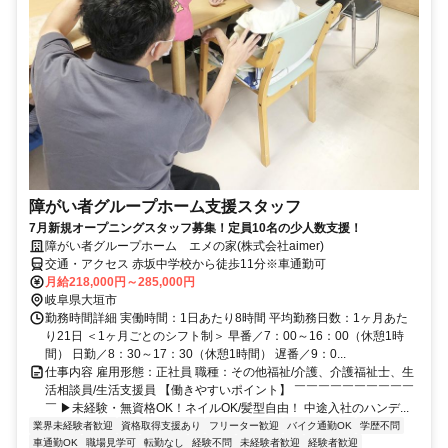
障がい者グループホーム支援スタッフ
7月新規オープニングスタッフ募集！定員10名の少人数支援！
障がい者グループホーム エメの家(株式会社aimer)
交通・アクセス 赤坂中学校から徒歩11分※車通勤可
月給218,000円～285,000円
岐阜県大垣市
勤務時間詳細 実働時間：1日あたり8時間 平均勤務日数：1ヶ月あた
り21日 ＜1ヶ月ごとのシフト制＞ 早番／7：00～16：00（休憩1時
間） 日勤／8：30～17：30（休憩1時間） 遅番／9：0...
仕事内容 雇用形態：正社員 職種：その他福祉/介護、介護福祉士、生
活相談員/生活支援員 【働きやすいポイント】 ￣￣￣￣￣￣￣￣￣￣
￣ ▶未経験・無資格OK！ネイルOK/髪型自由！ 中途入社のハンデ...
業界未経験者歓迎
資格取得支援あり
フリーター歓迎
バイク通勤OK
学歴不問
車通勤OK
職場見学可
転勤なし
経験不問
未経験者歓迎
経験者歓迎