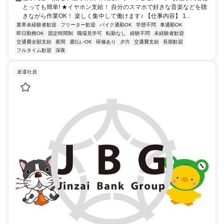
とっても簡単! ★イヤホン支給！ 自分のスマホで好きな音楽などを聴
きながら作業OK！ 楽しく集中して働けます♪ 【仕事内容】 1...
業界未経験者歓迎
フリーター歓迎
バイク通勤OK
学歴不問
車通勤OK
即日勤務OK
固定時間制
職場見学可
転勤なし
経験不問
未経験者歓迎
交通費全額支給
夜間
週払いOK
研修あり
夕方
交通費支給
長期歓迎
フルタイム歓迎
深夜
派遣社員