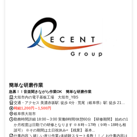
簡単な研磨作業
急募！！音楽聞きながら作業OK 簡単な研磨作業
大垣市内の電子基板工場 大垣市_YBS
交通・アクセス 美濃赤坂駅: 徒歩 4分 · 荒尾（岐阜県）駅: 徒歩 21分 ·
東赤坂駅: 徒歩 22分.
時給1,200円～1,500円
岐阜県大垣市
勤務時間詳細 18:00～3:00 実働8時間/休憩60分 【研修期間】 始めの1
か月程度は日勤での研修となります ※８時～17時（９時～18時も相
談可） ※その期間は土日祝休み< 【残業】 基本...
仕事内容 ＼嬉しい座り作業♪未経験スタート多数！！／ お仕事内容は