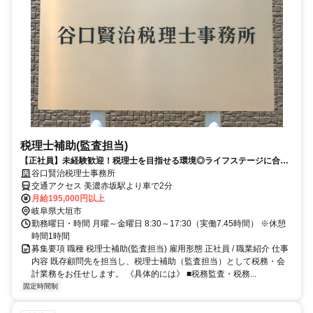
税理士補助(監査担当)
【正社員】未経験歓迎！税理士を目指せる環境◎ライフステージに合わ
せた働き方＆充実のサポート体制
谷口賢治税理士事務所
交通アクセス 美濃赤坂駅より車で2分
月給195,000円以上
岐阜県大垣市
勤務曜日・時間 月曜～金曜日 8:30～17:30（実働7.45時間） ※休憩
時間1時間
募集要項 職種 税理士補助(監査担当) 雇用形態 正社員 / 職業紹介 仕事
内容 既存顧問先を担当し、税理士補助（監査担当）として税務・会
計業務をお任せします。 《具体的には》 ■税務監査・税務...
固定時間制