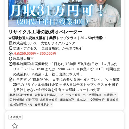
リサイクル工場の設備オペレーター
未経験歓迎✨資格支援有｜業界トップクラス｜20～50代活躍中
株式会社ラルス 大垣リサイクルセンター
交通・アクセス 「美濃赤坂駅」から車で6分
月給250,000円～300,000円
岐阜県大垣市
勤務時間詳細 実働時間：1日あたり8時間 平均勤務日数：1ヶ月あた
り20日 7:00～16:30 または 19:00～4:30 ※休憩90分 ※1日1時間程度
の残業あり ※残業・土・祝日出勤は本人希...
仕事内容 ／ “廃棄物”を、 日本に必要な資源へ変えていく。 ＼ ⭐ 創業
25年のリサイクル先駆け企業 ⭐ 搬入量は全国トップクラス ⭐ 全国で
も数社しかない焼成設備を保有 ⭐ 未経験スタートの先輩...
業界未経験者歓迎
資格取得支援あり
フリーター歓迎
バイク通勤OK
車通勤OK
固定時間制
経験不問
未経験者歓迎
経験者歓迎
賞与あり
交通費支給
長期歓迎
資格取得手当あり
食事補助あり
派遣社員