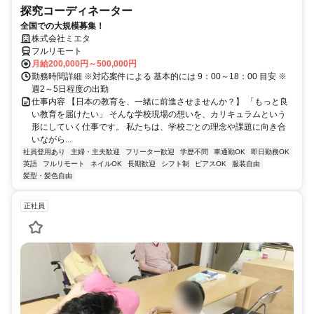
探究コーディネーター
全国での大規模募集！
株式会社ミエタ
フルリモート
月給200,000円～500,000円
勤務時間詳細 ※対応案件による 基本的には 9：00～18：00 目安 ※
週2～5日程度の出勤
仕事内容 【日本の教育を、一緒に前進させませんか？】 「もっと良
い教育を届けたい」 そんな学校現場の想いを、カリキュラムという
形にしていく仕事です。 私たちは、学校ごとの理念や課題に向き合
いながら...
社員登用あり
主婦・主夫歓迎
フリーター歓迎
学歴不問
車通勤OK
即日勤務OK
英語
フルリモート
ネイルOK
長期歓迎
シフト制
ピアスOK
服装自由
髪型・髪色自由
正社員