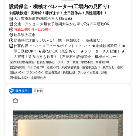
設備保全・機械オペレーター(工場内の見回り)
未経験歓迎！高時給！稼げます！土日祝休み！男性活躍中！
大垣市※派遣先(株式会社人材Bank)
交通・アクセス 大垣女子短期大学から車で7分※車通勤OK
時給1,400円～1,750円
岐阜県大垣市
勤務時間詳細 8：00～17：00（休憩60分） ※残業なし
仕事内容 ＊･｡･＊＜アピールポイント＞＊･｡･＊ ★未経験者歓迎！ ★
即日勤務OK！ ★週払いOK（規定あり） ★フリーターさん歓迎！ ★
入寮可！遠方の方も歓迎！ 【石灰石の設備保全・機械オペレー...
業界未経験者歓迎
社員登用あり
フリーター歓迎
学歴不問
車通勤OK
固定時間制
平日のみOK
経験不問
未経験者歓迎
住宅手当あり
残業なし
夜間
週払いOK
ブランクOK
交通費支給
長期歓迎
フルタイム歓迎
深夜
週4日以上OK
土日祝休み
正社員