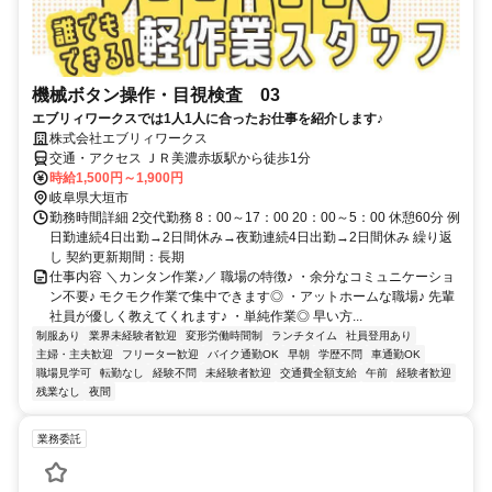
機械ボタン操作・目視検査 03
エブリィワークスでは1人1人に合ったお仕事を紹介します♪
株式会社エブリィワークス
交通・アクセス ＪＲ美濃赤坂駅から徒歩1分
時給1,500円～1,900円
岐阜県大垣市
勤務時間詳細 2交代勤務 8：00～17：00 20：00～5：00 休憩60分 例
日勤連続4日出勤→2日間休み→夜勤連続4日出勤→2日間休み 繰り返
し 契約更新期間：長期
仕事内容 ＼カンタン作業♪／ 職場の特徴♪ ・余分なコミュニケーショ
ン不要♪ モクモク作業で集中できます◎ ・アットホームな職場♪ 先輩
社員が優しく教えてくれます♪ ・単純作業◎ 早い方...
制服あり
業界未経験者歓迎
変形労働時間制
ランチタイム
社員登用あり
主婦・主夫歓迎
フリーター歓迎
バイク通勤OK
早朝
学歴不問
車通勤OK
職場見学可
転勤なし
経験不問
未経験者歓迎
交通費全額支給
午前
経験者歓迎
残業なし
夜間
業務委託