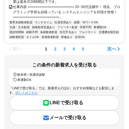
業は基本月20時間以下です。
仕事内容 ======================= 20−30代活躍中！ 現在、プロ
グラミング学習を頑張っている システムエンジニアを目指す皆様！
=======================...
業界未経験者歓迎
ランチタイム
社員登用あり
副業・WワークOK
主婦・主夫歓迎
資格取得支援あり
フリーター歓迎
学歴不問
車通勤OK
固定時間制
経験不問
未経験者歓迎
住宅手当あり
フルリモート
交通費全額支給
経験者歓迎
ネイルOK
有資格者歓迎
研修あり
在宅OK
前へ
次へ
1
2
3
4
5
この条件の新着求人を受け取る
岐阜県 / 美濃赤坂駅
車通勤OK
「LINEで受け取る」では、新着求人のほか、おすすめ情報なども配信しま
す。
詳しくはこちら
LINEで受け取る
メールで受け取る