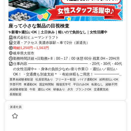
座って小さな製品の目視検査
✨新着✨週払いOK｜土日休み｜軽いので負担なし｜女性活躍中
株式会社ヒューマンドラフト
交通・アクセス 美濃赤坂駅～車で2分（派遣先）
時給1,250円～1,563円
岐阜県大垣市
勤務時間詳細 «日勤務» 8：00～17：00 休憩 60分 残業 0H～20H/月
仕事内容 ━━━━━━━━━━━━━━━━━ ・20代・30代・40代
の女性活躍中⭐ ・身体の負担少なめ♪座り作業◎ ・週払い／前払い
OK！ ・交通費も別途支給＊ ・有給休暇もご用意！ ━━━━━━━...
業界未経験者歓迎
社員登用あり
フリーター歓迎
バイク通勤OK
給料前払いOK
学歴不問
車通勤OK
固定時間制
職場見学可
平日のみOK
転勤なし
経験不問
未経験者歓迎
午前
週払いOK
研修あり
夕方
ブランクOK
交通費支給
長期歓迎
派遣社員