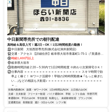
中日新聞専売所での朝刊配達
高時給＆高収入可！週2日～OK！1日2時間程度の勤務！
中日新聞 大垣西部専売所(株式会社洞井新聞店)
交通・アクセス 【詳細住所】岐阜県大垣市青墓町1-75-1（｢美濃赤坂
駅｣より車で5分※車通勤可）
時給1,400円以上
岐阜県大垣市
勤務時間詳細 2:20～5:30内で1日2時間程度 ※終わり次第帰宅ＯＫ！
仕事内容 ＝＝＝＝＝＝＝＝＝＝＝＝＝＝＝＝＝＝＝ スキマ時間で効
率よく稼ぐ！ Ｗワーク活躍中！早朝の2時時間勤務★ ｢もっと稼ぎた
い…｣などの相談も大歓迎♪ ＝＝＝＝＝＝＝＝＝＝＝＝＝＝＝＝＝＝
＝ ...
扶養内勤務OK
副業・WワークOK
1日4時間以内OK
土日祝のみOK
主婦・主夫歓迎
フリーター歓迎
バイク通勤OK
早朝
シフト自由
学歴不問
車通勤OK
平日のみOK
学生歓迎
転勤なし
未経験者歓迎
ブランクOK
交通費支給
長期歓迎
週2・3日からOK
シフト制