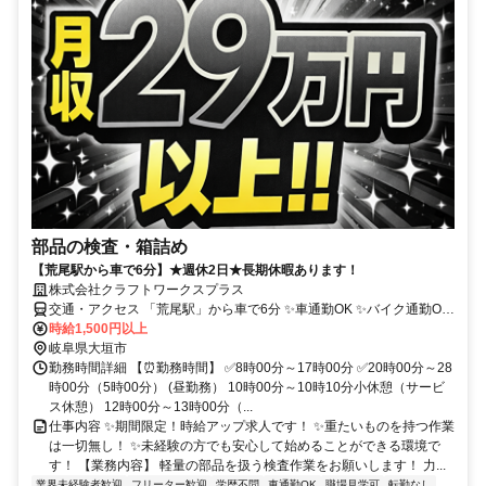
部品の検査・箱詰め
【荒尾駅から車で6分】★週休2日★長期休暇あります！
株式会社クラフトワークスプラス
交通・アクセス 「荒尾駅」から車で6分 ✨車通勤OK ✨バイク通勤OK
✨転勤なし！
時給1,500円以上
岐阜県大垣市
勤務時間詳細 【⏰️勤務時間】 ✅️8時00分～17時00分 ✅️20時00分～28
時00分（5時00分） (昼勤務） 10時00分～10時10分小休憩（サービ
ス休憩） 12時00分～13時00分（...
仕事内容 ✨️期間限定！時給アップ求人です！ ✨️重たいものを持つ作業
は一切無し！ ✨️未経験の方でも安心して始めることができる環境で
す！ 【業務内容】 軽量の部品を扱う検査作業をお願いします！ 力...
業界未経験者歓迎
フリーター歓迎
学歴不問
車通勤OK
職場見学可
転勤なし