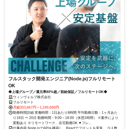
フルスタック開発エンジニア(Node.js)フルリモート
OK
◆上場グループ／還元率80%超／前給保証／フルリモートOK◆
ウィンヴォルブ株式会社
フルリモート
月給353,667円～1,100,000円
勤務時間詳細 実働時間：1日あたり8時間 平均勤務日数：1ヶ月あた
り18日 〜 20日 勤務時間：9:00～18:00（休憩1時間） ※案件により
変動あり ※リモートワーク、在宅勤務OK ▼フレ...
仕事内容 Node.jsでAPIを構築し、Reactでフロントを実装。 少人数