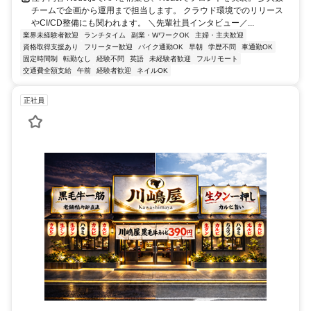
チームで企画から運用まで担当します。 クラウド環境でのリリース
やCI/CD整備にも関われます。 ＼先輩社員インタビュー／...
業界未経験者歓迎
ランチタイム
副業・WワークOK
主婦・主夫歓迎
資格取得支援あり
フリーター歓迎
バイク通勤OK
早朝
学歴不問
車通勤OK
固定時間制
転勤なし
経験不問
英語
未経験者歓迎
フルリモート
交通費全額支給
午前
経験者歓迎
ネイルOK
正社員