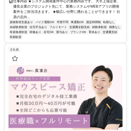
仕事内容 ★システム開発案件中心の業務内容です。 大手上場企業、
優良企業のプロジェクト先にて、業務システムやWEBアプリの開発
案件をご担当頂きます。 ★幅広い分野に携わることができます！ 社
員の志向...
資格取得支援あり
バイク通勤OK
学歴不問
車通勤OK
固定時間制
転勤なし
未経験者歓迎
住宅手当あり
フルリモート
交通費全額支給
経験者歓迎
残業なし
有資格者歓迎
研修あり
在宅OK
賞与あり
ブランクOK
育休あり
交通費支給
長期歓迎
正社員