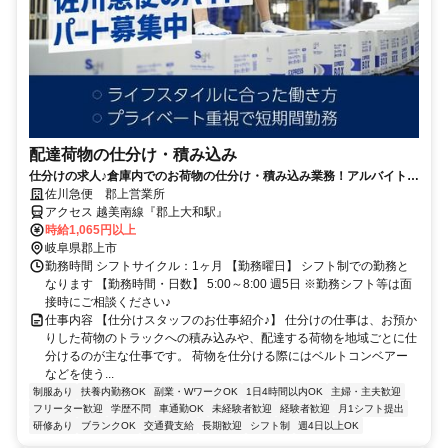
配達荷物の仕分け・積み込み
仕分けの求人♪倉庫内でのお荷物の仕分け・積み込み業務！アルバイトで
も年2回の賞与あり
佐川急便 郡上営業所
アクセス 越美南線『郡上大和駅』
時給1,065円以上
岐阜県郡上市
勤務時間 シフトサイクル：1ヶ月 【勤務曜日】 シフト制での勤務と
なります 【勤務時間・日数】 5:00～8:00 週5日 ※勤務シフト等は面
接時にご相談ください♪
仕事内容 【仕分けスタッフのお仕事紹介♪】 仕分けの仕事は、お預か
りした荷物のトラックへの積み込みや、配達する荷物を地域ごとに仕
分けるのが主な仕事です。 荷物を仕分ける際にはベルトコンベアー
などを使う...
制服あり
扶養内勤務OK
副業・WワークOK
1日4時間以内OK
主婦・主夫歓迎
フリーター歓迎
学歴不問
車通勤OK
未経験者歓迎
経験者歓迎
月1シフト提出
研修あり
ブランクOK
交通費支給
長期歓迎
シフト制
週4日以上OK