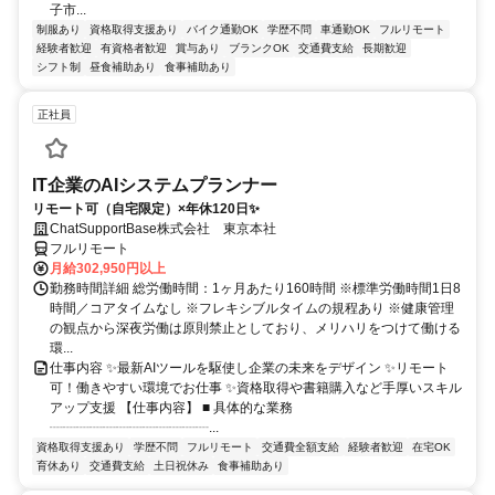
子市...
制服あり
資格取得支援あり
バイク通勤OK
学歴不問
車通勤OK
フルリモート
経験者歓迎
有資格者歓迎
賞与あり
ブランクOK
交通費支給
長期歓迎
シフト制
昼食補助あり
食事補助あり
正社員
IT企業のAIシステムプランナー
リモート可（自宅限定）×年休120日✨
ChatSupportBase株式会社 東京本社
フルリモート
月給302,950円以上
勤務時間詳細 総労働時間：1ヶ月あたり160時間 ※標準労働時間1日8
時間／コアタイムなし ※フレキシブルタイムの規程あり ※健康管理
の観点から深夜労働は原則禁止としており、メリハリをつけて働ける
環...
仕事内容 ✨最新AIツールを駆使し企業の未来をデザイン ✨リモート
可！働きやすい環境でお仕事 ✨資格取得や書籍購入など手厚いスキル
アップ支援 【仕事内容】 ■ 具体的な業務
┈┈┈┈┈┈┈┈┈┈┈┈...
資格取得支援あり
学歴不問
フルリモート
交通費全額支給
経験者歓迎
在宅OK
育休あり
交通費支給
土日祝休み
食事補助あり