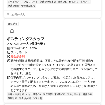
住宅手当あり
フルリモート
交通費全額支給
残業なし
研修あり
賞与あり
交通費支給
食事補助あり
同じ企業の求人
業務委託
ポスティングスタッフ
ノルマなし✨一人で屋外作業！
株式会社One arrow
フルリモート
完全歩合制
勤務時間詳細 勤務時間は、案件ごとに決められた配布可能時間内
で、ご自身で自由に設定していただけます。 朝早くからお昼過ぎま
で稼働するスタッフ、お昼から夕方まで稼働するスタッフが混在して
おります。 最低...
仕事内容 ポスティングスタッフ大募集。 指定された配布エリアに、
チラシ・冊子を配布するお仕事です。 マニュアルに沿って一人で進
める屋外作業のため、複雑な人間関係や接客ストレスなく取り組むこ
とができます...
主婦・主夫歓迎
バイク通勤OK
学歴不問
車通勤OK
フルリモート
研修あり
長期歓迎
完全歩合制
シフト制