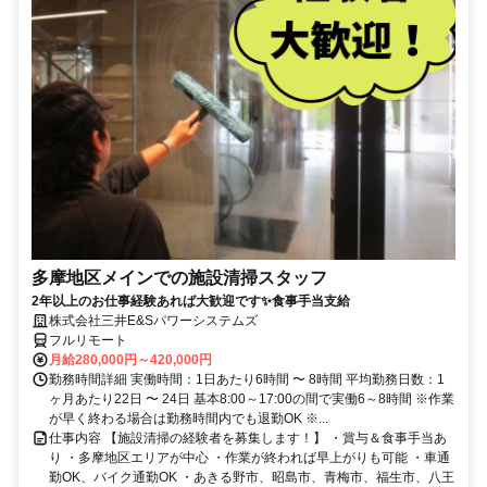
多摩地区メインでの施設清掃スタッフ
2年以上のお仕事経験あれば大歓迎です✨食事手当支給
株式会社三井E&Sパワーシステムズ
フルリモート
月給280,000円～420,000円
勤務時間詳細 実働時間：1日あたり6時間 〜 8時間 平均勤務日数：1
ヶ月あたり22日 〜 24日 基本8:00～17:00の間で実働6～8時間 ※作業
が早く終わる場合は勤務時間内でも退勤OK ※...
仕事内容 【施設清掃の経験者を募集します！】 ・賞与＆食事手当あ
り ・多摩地区エリアが中心 ・作業が終われば早上がりも可能 ・車通
勤OK、バイク通勤OK ・あきる野市、昭島市、青梅市、福生市、八王