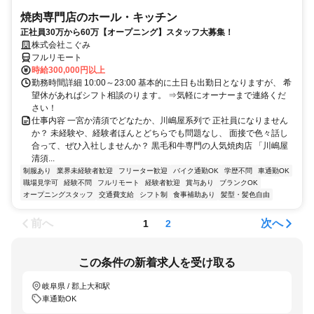
焼肉専門店のホール・キッチン
正社員30万から60万【オープニング】スタッフ大募集！
株式会社こぐみ
フルリモート
時給300,000円以上
勤務時間詳細 10:00～23:00 基本的に土日も出勤日となりますが、 希
望休があればシフト相談のります。 ⇒気軽にオーナーまで連絡くだ
さい！
仕事内容 一宮か清須でどなたか、川嶋屋系列で 正社員になりません
か？ 未経験や、経験者ほんとどちらでも問題なし、 面接で色々話し
合って、ぜひ入社しませんか？ 黒毛和牛専門の人気焼肉店 「川嶋屋
清須...
制服あり
業界未経験者歓迎
フリーター歓迎
バイク通勤OK
学歴不問
車通勤OK
職場見学可
経験不問
フルリモート
経験者歓迎
賞与あり
ブランクOK
オープニングスタッフ
交通費支給
シフト制
食事補助あり
髪型・髪色自由
前へ
次へ
1
2
この条件の新着求人を受け取る
岐阜県 / 郡上大和駅
車通勤OK