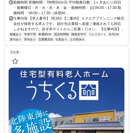
勤務時間 実働時間：7時間30分/日 平均勤務日数：1ヶ月あたり20日
・勤務曜日：月・火・水・木・金 ・勤務時間： [1] 09:00～17:30 勤
務時間 ・09:00～17:30（休憩60...
仕事内容 【求人番号】 SE363 【ご案内】 スクエアプランニング株式
会社が保有する求人です。 紹介先企業様へ直接ご連絡されても対応
しかねますので、必ず本サイトからご応募ください。 【仕事内容】...
制服あり
学歴不問
車通勤OK
固定時間制
職場見学可
フルリモート
在宅OK
賞与あり
育休あり
交通費支給
社割あり
土日祝休み
正社員