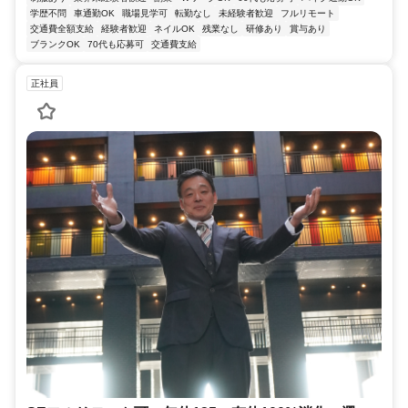
学歴不問
車通勤OK
職場見学可
転勤なし
未経験者歓迎
フルリモート
交通費全額支給
経験者歓迎
ネイルOK
残業なし
研修あり
賞与あり
ブランクOK
70代も応募可
交通費支給
正社員