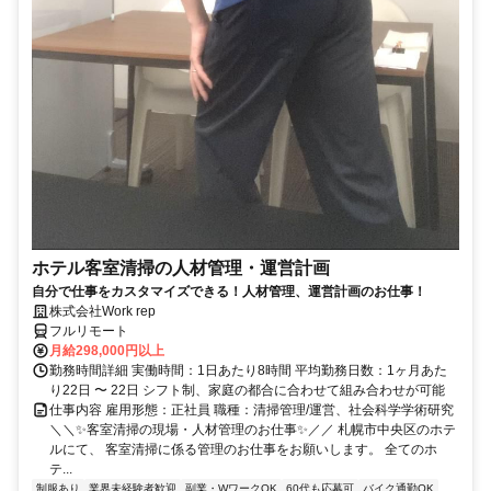
ホテル客室清掃の人材管理・運営計画
自分で仕事をカスタマイズできる！人材管理、運営計画のお仕事！
株式会社Work rep
フルリモート
月給298,000円以上
勤務時間詳細 実働時間：1日あたり8時間 平均勤務日数：1ヶ月あた
り22日 〜 22日 シフト制、家庭の都合に合わせて組み合わせが可能
仕事内容 雇用形態：正社員 職種：清掃管理/運営、社会科学学術研究
＼＼✨客室清掃の現場・人材管理のお仕事✨／／ 札幌市中央区のホテ
ルにて、 客室清掃に係る管理のお仕事をお願いします。 全てのホ
テ...
制服あり
業界未経験者歓迎
副業・WワークOK
60代も応募可
バイク通勤OK