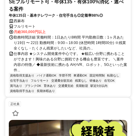
SEフルリモート可・年休135・有休100%消化・選べ
る案件
年休135日・基本テレワーク・住宅手当も◎定着率98%◎
西麻布
フルリモート
月給360,000円以上
勤務時間詳細 実働時間：1日あたり8時間 平均勤務日数：1ヶ月あた
り19日 〜 22日 勤務時間：9:00～18:00 (休憩時間 1時間00分) ※残業
全くなし・たくさん残業がしたいなど、社員の...
仕事内容 ★システム開発案件中心です。 ★幅広い分野に携わること
ができます！興味のある分野に挑戦できる機会も豊富です。 ＼案件
内容の特徴／ ◆最新技術に携わる AIやVR、ロボット、5Gといった案
件...
資格取得支援あり
バイク通勤OK
学歴不問
車通勤OK
固定時間制
転勤なし
住宅手当あり
フルリモート
交通費全額支給
残業なし
研修あり
在宅OK
賞与あり
ブランクOK
育休あり
交通費支給
長期歓迎
駅近5分以内
資格取得手当あり
長期休暇あり
正社員