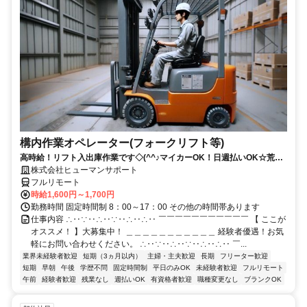
構内作業オペレーター(フォークリフト等)
高時給！リフト入出庫作業です◇(^^♪マイカーOK！日週払いOK☆荒本
駅★【シゴト№0619】
株式会社ヒューマンサポート
フルリモート
時給1,600円～1,700円
勤務時間 固定時間制 8：00～17：00 その他の時間帯あります
仕事内容 ∴‥∵‥∴‥∵‥∴‥∴‥ ￣￣￣￣￣￣￣￣￣￣￣ 【 ここが
オススメ！ 】大募集中！ ＿＿＿＿＿＿＿＿＿＿＿ 経験者優遇！お気
軽にお問い合わせください。 ∴‥∵‥∴‥∵‥∴‥∴‥ ￣...
業界未経験者歓迎
短期（3ヵ月以内）
主婦・主夫歓迎
長期
フリーター歓迎
短期
早朝
午後
学歴不問
固定時間制
平日のみOK
未経験者歓迎
フルリモート
午前
経験者歓迎
残業なし
週払いOK
有資格者歓迎
職種変更なし
ブランクOK