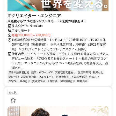
ITクリエイター・エンジニア
未経験からプロの道へ✨フルリモート×充実の研修あり！
株式会社TheNewGate
フルリモート
月給300,000円～700,000円
勤務時間詳細 総労働時間：1ヶ月あたり173時間 10:00～19:00 ※休
憩時間1時間（実働8時間） ※平均残業時間：月6時間（2023年度実
績） ※プロジェクトによってフレックスタイム制あり
仕事内容 ✨フルリモートも可能！自分らしく輝ける働き方◎ ✨社会人
デビューも歓迎！PC初心者でも安心スタート！ ✨独自の教育プログ
ラムで、エンジニアのゼロからプロへ ✨最新の技術で社会を支え、感
謝され...
業界未経験者歓迎
副業・WワークOK
資格取得支援あり
固定時間制
転勤なし
経験不問
未経験者歓迎
フルリモート
経験者歓迎
有資格者歓迎
研修あり
在宅OK
賞与あり
交通費支給
長期歓迎
長期休暇あり
服装自由
正社員