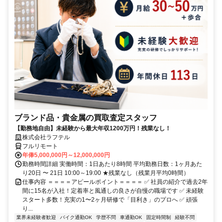
ブランド品・貴金属の買取査定スタッフ
【勤務地自由】未経験から最大年収1200万円！残業なし！
株式会社ラフテル
フルリモート
年俸5,000,000円～12,000,000円
勤務時間詳細 実働時間：1日あたり8時間 平均勤務日数：1ヶ月あた
り20日 〜 21日 10:00～19:00 ★残業なし（残業月平均0時間）
仕事内容 ＝＝＝＝アピールポイント＝＝＝＝ ✅ 社員の紹介で過去2年
間に15名が入社！定着率と風通しの良さが自慢の職場です ✅ 未経験
スタート多数！充実の1〜2ヶ月研修で「目利き」のプロへ ✅ 頑張
り...
業界未経験者歓迎
バイク通勤OK
学歴不問
車通勤OK
固定時間制
経験不問