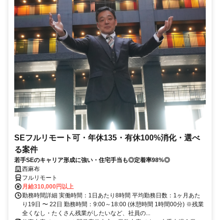
SEフルリモート可・年休135・有休100%消化・選べ
る案件
若手SEのキャリア形成に強い・住宅手当も◎定着率98%◎
西麻布
フルリモート
月給310,000円以上
勤務時間詳細 実働時間：1日あたり8時間 平均勤務日数：1ヶ月あた
り19日 〜 22日 勤務時間：9:00～18:00 (休憩時間 1時間00分) ※残業
全くなし・たくさん残業がしたいなど、社員の...