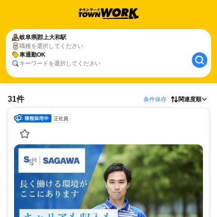
岐阜県
郡上大和駅
職種を選択してください
車通勤OK
キーワードを選択してください
31件
条件保存
関連度順
正社員