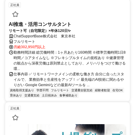
正社員
AI推進・活用コンサルタント
リモート可（自宅限定）×年休120日✨
ChatSupportBase株式会社 東京本社
フルリモート
月給302,950円以上
勤務時間詳細 総労働時間：1ヶ月あたり160時間 ※標準労働時間1日8
時間／コアタイムなし ※フレキシブルタイムの規程あり ※健康管理
の観点から深夜労働は原則禁止としており、メリハリをつけて働ける
環...
仕事内容 ✅ リモートワークメインの柔軟な働き方 自分に合ったスタ
イルで、 業務効率と生産性をアップ！ ✅ 最先端のAI技術に関わるや
りがい Google Geminiなどの最新AIツールを ...
資格取得支援あり
学歴不問
フルリモート
交通費全額支給
経験者歓迎
在宅OK
育休あり
交通費支給
土日祝休み
食事補助あり
正社員