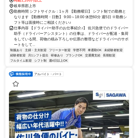
時給1,100円以上
岐阜県郡上市
勤務時間 シフトサイクル：1ヶ月 【勤務曜日】 シフト制での勤務と
なります 【勤務時間・日数】 9:00～18:00 休憩60分 週5日 ※勤務シ
フト等は面接時にご相談ください♪
仕事内容 【ドライバー助手のお仕事紹介♪】 佐川急便でのドライバー
助手（ドライバーアシスタント）の仕事は、ドライバーが配達・集荷
をしている間、荷物の積み下ろしや伝票の整理などドライバーのサポ
ートをして...
制服あり
主婦・主夫歓迎
フリーター歓迎
学歴不問
車通勤OK
未経験者歓迎
経験者歓迎
月1シフト提出
研修あり
ブランクOK
交通費支給
長期歓迎
フルタイム歓迎
シフト制
週4日以上OK
アルバイト・パート