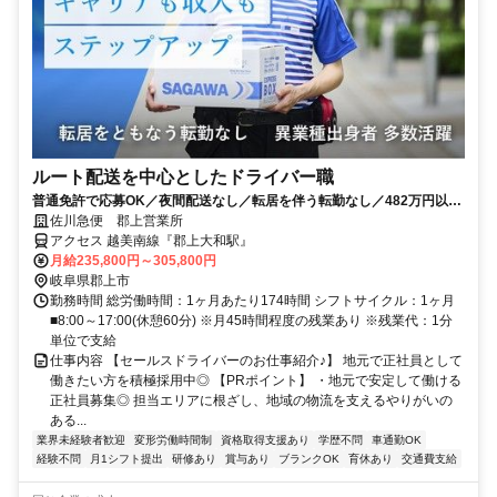
ルート配送を中心としたドライバー職
普通免許で応募OK／夜間配送なし／転居を伴う転勤なし／482万円以上
も可能！
佐川急便 郡上営業所
アクセス 越美南線『郡上大和駅』
月給235,800円～305,800円
岐阜県郡上市
勤務時間 総労働時間：1ヶ月あたり174時間 シフトサイクル：1ヶ月
■8:00～17:00(休憩60分) ※月45時間程度の残業あり ※残業代：1分
単位で支給
仕事内容 【セールスドライバーのお仕事紹介♪】 地元で正社員として
働きたい方を積極採用中◎ 【PRポイント】 ・地元で安定して働ける
正社員募集◎ 担当エリアに根ざし、地域の物流を支えるやりがいの
ある...
業界未経験者歓迎
変形労働時間制
資格取得支援あり
学歴不問
車通勤OK
経験不問
月1シフト提出
研修あり
賞与あり
ブランクOK
育休あり
交通費支給