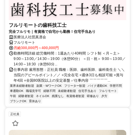
フルリモートの歯科技工士
完全フルリモ｜有資格で自宅から勤務！住宅手当あり
医療法人社団真凛会
フルリモート
月給300,000円～400,000円
勤務時間詳細 総労働時間：1週あたり40時間 シフト制 ＜月～土＞
9:00～13:00／14:30～19:00（休憩90分） ＜日・祝＞ 9:00～13:00／
14:00～18:30（休憩60分...
仕事内容 雇用形態：正社員 職種：医師、歯科医師、歯科衛生士 ＼＼
当院のアピールポイント／／ ⭐完全在宅 ⭐週休3日も相談可能 ⭐賞与
年4回 ⭐全国80医院以上の安定基盤 ✅仕事内容 ￣￣￣￣￣...
業界未経験者歓迎
副業・WワークOK
フリーター歓迎
バイク通勤OK
学歴不問
車通勤OK
職場見学可
経験不問
未経験者歓迎
住宅手当あり
フルリモート
午前
経験者歓迎
ネイルOK
残業なし
有資格者歓迎
研修あり
夕方
ブランクOK
育休あり
正社員