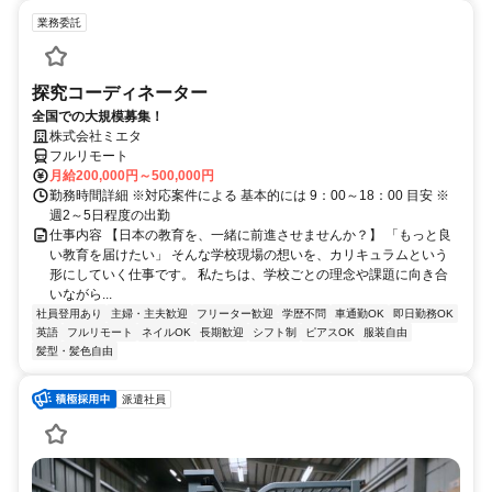
業務委託
探究コーディネーター
全国での大規模募集！
株式会社ミエタ
フルリモート
月給200,000円～500,000円
勤務時間詳細 ※対応案件による 基本的には 9：00～18：00 目安 ※
週2～5日程度の出勤
仕事内容 【日本の教育を、一緒に前進させませんか？】 「もっと良
い教育を届けたい」 そんな学校現場の想いを、カリキュラムという
形にしていく仕事です。 私たちは、学校ごとの理念や課題に向き合
いながら...
社員登用あり
主婦・主夫歓迎
フリーター歓迎
学歴不問
車通勤OK
即日勤務OK
英語
フルリモート
ネイルOK
長期歓迎
シフト制
ピアスOK
服装自由
髪型・髪色自由
派遣社員