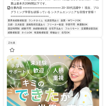
業は基本月20時間以下です。
仕事内容 ======================= 20−30代活躍中！ 現在、プロ
グラミング学習を頑張っている システムエンジニアを目指す皆様！
=======================...
業界未経験者歓迎
ランチタイム
社員登用あり
副業・WワークOK
主婦・主夫歓迎
資格取得支援あり
フリーター歓迎
学歴不問
車通勤OK
固定時間制
経験不問
未経験者歓迎
住宅手当あり
フルリモート
交通費全額支給
経験者歓迎
ネイルOK
有資格者歓迎
研修あり
在宅OK
正社員