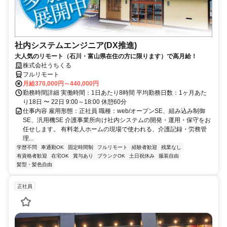
社内システムエンジニア(DX推進)
大人気のリモート（石川・富山県在住の方に限ります）で高月給！
株式会社うちくる
フルリモート
月給370,000円～440,000円
勤務時間詳細 実働時間：1日あたり8時間 平均勤務日数：1ヶ月あた
り18日 〜 22日 9:00～18:00 休憩60分
仕事内容 雇用形態：正社員 職種：web/オープンSE、組み込み制御
SE、汎用機SE 介護事業所向け社内システムの開発・運用・保守をお
任せします。 有料老人ホームの現場で使われる、介護記録・労務管
理...
学歴不問
車通勤OK
固定時間制
フルリモート
経験者歓迎
残業なし
有資格者歓迎
在宅OK
賞与あり
ブランクOK
土日祝休み
服装自由
髪型・髪色自由
正社員