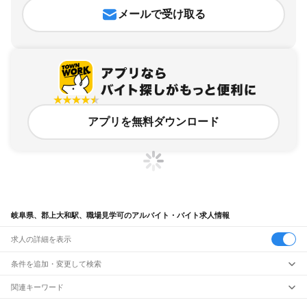
メールで受け取る
アプリを無料ダウンロード
岐阜県、郡上大和駅、職場見学可のアルバイト・バイト求人情報
求人の詳細を表示
条件を追加・変更して検索
市区町村を追加・変更
関連キーワード
完全在宅ワーク 全国
シール貼り 在宅
現在地周辺
ガチャガチャ
犬カフェ
岐阜県