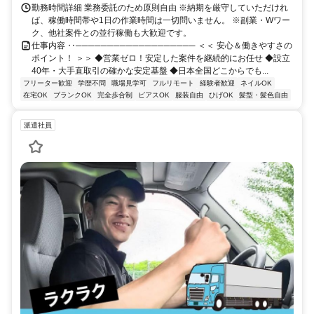
勤務時間詳細 業務委託のため原則自由 ※納期を厳守していただけれ
ば、稼働時間帯や1日の作業時間は一切問いません。 ※副業・Wワー
ク、他社案件との並行稼働も大歓迎です。
仕事内容 ‥─────────────────── ＜＜ 安心＆働きやすさの
ポイント！ ＞＞ ◆営業ゼロ！安定した案件を継続的にお任せ ◆設立
40年・大手直取引の確かな安定基盤 ◆日本全国どこからでも...
フリーター歓迎
学歴不問
職場見学可
フルリモート
経験者歓迎
ネイルOK
在宅OK
ブランクOK
完全歩合制
ピアスOK
服装自由
ひげOK
髪型・髪色自由
派遣社員