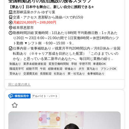
全国転勤ありの宿泊施設の接客スタッフ
【寮あり】日本中を舞台に、新しい自分に挑戦できる⭐
恵那峡温泉ホテル ゆずり葉
交通・アクセス 恵那駅から路線バスで約15分
月給224,000円～249,000円
岐阜県恵那市
勤務時間詳細 実働時間：1日あたり8時間 平均勤務日数：1ヶ月あた
り20日 〜 23日 6:00～21:00の間で 1日実働8時間＋休憩1時間のシフ
ト勤務 ▼シフト例 ・6:00～15:00 ・9...
仕事内容 ✅食事補助あり ✅残業月平均20時間以内 ✅月8日休み ✅全国
転勤あり （※キャリア形成を目的とした配置） 「このままでいいの
かな」と思っている第二新卒のあなたへ。 毎日同じ業務の繰り...
制服あり
業界未経験者歓迎
変形労働時間制
早朝
学歴不問
車通勤OK
職場見学可
経験不問
午前
経験者歓迎
研修あり
夕方
賞与あり
ブランクOK
育休あり
交通費支給
長期歓迎
社割あり
寮・社宅あり
食事補助あり
同じ企業の求人
アルバイト・パート