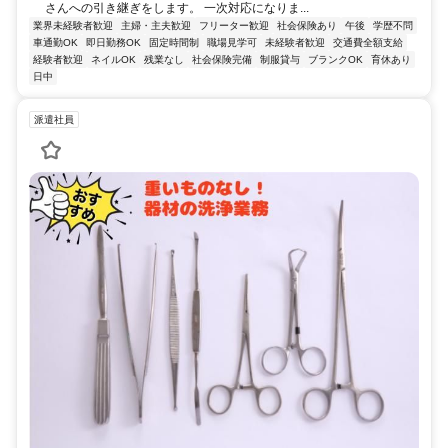
さんへの引き継ぎをします。 一次対応になりま...
業界未経験者歓迎
主婦・主夫歓迎
フリーター歓迎
社会保険あり
午後
学歴不問
車通勤OK
即日勤務OK
固定時間制
職場見学可
未経験者歓迎
交通費全額支給
経験者歓迎
ネイルOK
残業なし
社会保険完備
制服貸与
ブランクOK
育休あり
日中
派遣社員