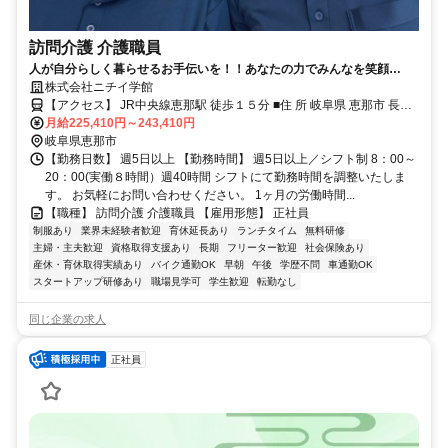
訪問介護 介護職員
人が自分らしく暮らせるお手伝いを！！あなたの力でみんなを笑顔
に！！
株式会社ニチイ学館
【アクセス】 JR中央線恵那駅 徒歩１５分 ■住 所 岐阜県 恵那市 長島
町中野二丁目４番地５BILD杜２階西室 ■アクセス JR中央線恵那駅 徒
月給225,410円～243,410円
歩１５分
岐阜県恵那市
【勤務日数】 週5日以上 【勤務時間】 週5日以上／シフト制 8：00～
20：00(実働８時間）週40時間 シフトにて勤務時間を調整いたしま
す。 お気軽にお問い合わせください。 1ヶ月の労働時間...
【職種】 訪問介護 介護職員 【雇用形態】 正社員
制服あり
業界未経験者歓迎
育休延長あり
ランチタイム
無料研修
主婦・主夫歓迎
資格取得支援あり
長期
フリーター歓迎
社会保険あり
産休・育休取得実績あり
バイク通勤OK
早朝
午後
学歴不問
車通勤OK
スタートアップ研修あり
職場見学可
学生歓迎
転勤なし
同じ企業の求人
正社員