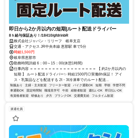
即日から2か月以内の短期|ルート配送ドライバー
8ｈ給与保証あり！/18410/gfdrinbR
株式会社ジャパン・リリーフ 岐阜支店
交通・アクセス JR中央本線 恵那駅 車で5分
時給1,500円
岐阜県恵那市
勤務時間詳細 6：00～15：00(休憩1時間)
仕事内容 ＝＝＝＝＝＝＝＝＝＝＝＝＝＝＝＝＝＝ 【 約2か月以内の
短期 】 ルート配送ドライバー✨ 時給1500円◎実働8h保証！ アイ
ス・乳製品などを配送する 2t・3t冷凍車でのルート配送...
制服あり
主婦・主夫歓迎
フリーター歓迎
バイク通勤OK
短期
早朝
学歴不問
車通勤OK
固定時間制
職場見学可
午前
経験者歓迎
週払いOK
即日払いOK
有資格者歓迎
研修あり
夕方
ブランクOK
交通費支給
フルタイム歓迎
派遣社員