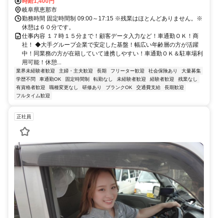
時給1,400円
岐阜県恵那市
勤務時間 固定時間制 09:00～17:15 ※残業はほとんどありません。※
休憩は６０分です。
仕事内容 １７時１５分まで！顧客データ入力など！車通勤ＯＫ！商
社！ ◆大手グループ企業で安定した基盤！幅広い年齢層の方が活躍
中！同業務の方が在籍していて連携しやすい！車通勤ＯＫ＆駐車場利
用可能！休憩...
業界未経験者歓迎
主婦・主夫歓迎
長期
フリーター歓迎
社会保険あり
大量募集
学歴不問
車通勤OK
固定時間制
転勤なし
未経験者歓迎
経験者歓迎
残業なし
有資格者歓迎
職種変更なし
研修あり
ブランクOK
交通費支給
長期歓迎
フルタイム歓迎
正社員