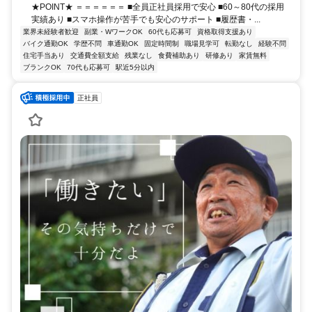
★POINT★ ＝＝＝＝＝＝ ■全員正社員採用で安心 ■60～80代の採用
実績あり ■スマホ操作が苦手でも安心のサポート ■履歴書・...
業界未経験者歓迎
副業・WワークOK
60代も応募可
資格取得支援あり
バイク通勤OK
学歴不問
車通勤OK
固定時間制
職場見学可
転勤なし
経験不問
住宅手当あり
交通費全額支給
残業なし
食費補助あり
研修あり
家賃無料
ブランクOK
70代も応募可
駅近5分以内
正社員