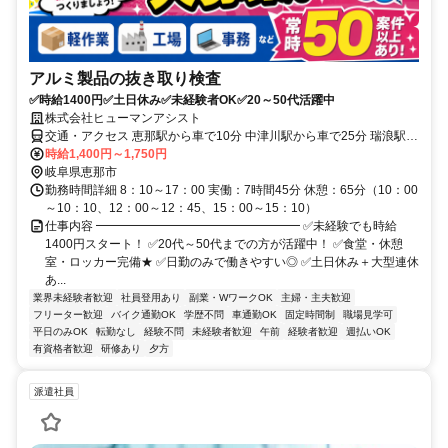
アルミ製品の抜き取り検査
✅時給1400円✅土日休み✅未経験者OK✅20～50代活躍中
株式会社ヒューマンアシスト
交通・アクセス 恵那駅から車で10分 中津川駅から車で25分 瑞浪駅か
ら車で25分
時給1,400円～1,750円
岐阜県恵那市
勤務時間詳細 8：10～17：00 実働：7時間45分 休憩：65分（10：00
～10：10、12：00～12：45、15：00～15：10）
仕事内容 ━━━━━━━━━━━━━━━━━ ✅未経験でも時給
1400円スタート！ ✅20代～50代までの方が活躍中！ ✅食堂・休憩
室・ロッカー完備★ ✅日勤のみで働きやすい◎ ✅土日休み＋大型連休
あ...
業界未経験者歓迎
社員登用あり
副業・WワークOK
主婦・主夫歓迎
フリーター歓迎
バイク通勤OK
学歴不問
車通勤OK
固定時間制
職場見学可
平日のみOK
転勤なし
経験不問
未経験者歓迎
午前
経験者歓迎
週払いOK
有資格者歓迎
研修あり
夕方
派遣社員