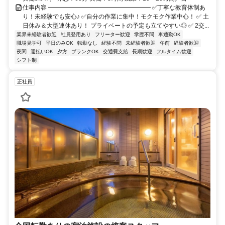
仕事内容 ━━━━━━━━━━━━━━━━━ ✅丁寧な教育体制あ
り！未経験でも安心♪ ✅自分の作業に集中！モクモク作業中心！ ✅ 土
日休み＆大型連休あり！ プライベートの予定も立てやすい◎ ✅ 2交...
業界未経験者歓迎
社員登用あり
フリーター歓迎
学歴不問
車通勤OK
職場見学可
平日のみOK
転勤なし
経験不問
未経験者歓迎
午前
経験者歓迎
夜間
週払いOK
夕方
ブランクOK
交通費支給
長期歓迎
フルタイム歓迎
シフト制
正社員