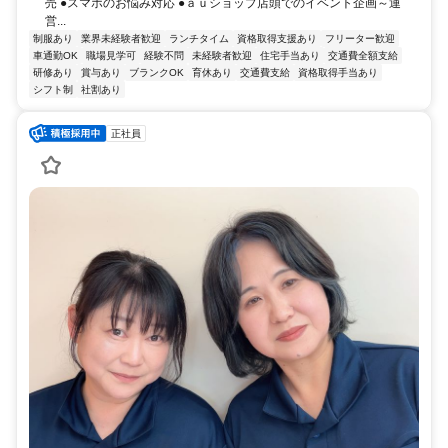
売 ●スマホのお悩み対応 ●ａｕショップ店頭でのイベント企画～運
営...
制服あり
業界未経験者歓迎
ランチタイム
資格取得支援あり
フリーター歓迎
車通勤OK
職場見学可
経験不問
未経験者歓迎
住宅手当あり
交通費全額支給
研修あり
賞与あり
ブランクOK
育休あり
交通費支給
資格取得手当あり
シフト制
社割あり
正社員