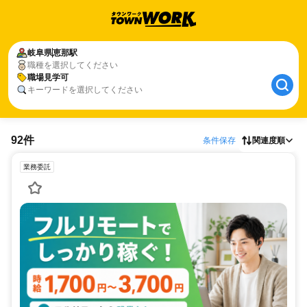
岐阜県
恵那駅
職種を選択してください
職場見学可
キーワードを選択してください
92件
条件保存
関連度順
業務委託