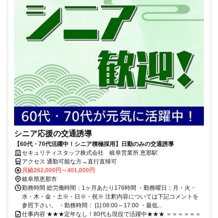
シニア応援の交通誘導
【60代・70代活躍中！シニア積極採用】日勤のみの交通誘導
セキュリティスタッフ株式会社 岐阜営業所 恵那駅
アクセス 通勤可能な方→直行直帰可
月給262,000円～401,000円
岐阜県恵那市
勤務時間 総労働時間：1ヶ月あたり176時間 ・勤務曜日：月・火・
水・木・金・土※・日※・祝※ 注釈内容については下記コメントを
参照下さい。 ・勤務時間： [1] 08:00～17:00 ・最低...
仕事内容 ★★★定年なし！80代も現役で活躍中★★★ ＝＝＝＝＝＝