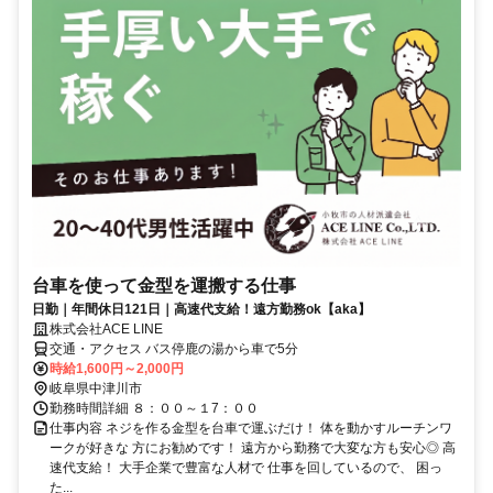
台車を使って金型を運搬する仕事
日勤｜年間休日121日｜高速代支給！遠方勤務ok【aka】
株式会社ACE LINE
交通・アクセス バス停鹿の湯から車で5分
時給1,600円～2,000円
岐阜県中津川市
勤務時間詳細 ８：００～１7：００
仕事内容 ネジを作る金型を台車で運ぶだけ！ 体を動かすルーチンワ
ークが好きな 方にお勧めです！ 遠方から勤務で大変な方も安心◎ 高
速代支給！ 大手企業で豊富な人材で 仕事を回しているので、 困っ
た...