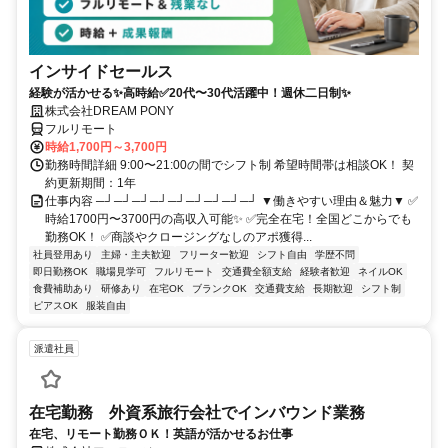
インサイドセールス
経験が活かせる✨高時給✅20代〜30代活躍中！週休二日制✨
株式会社DREAM PONY
フルリモート
時給1,700円～3,700円
勤務時間詳細 9:00〜21:00の間でシフト制 希望時間帯は相談OK！ 契
約更新期間：1年
仕事内容 ─┘─┘─┘─┘─┘─┘─┘─┘─┘ ▼働きやすい理由＆魅力▼ ✅
時給1700円〜3700円の高収入可能✨ ✅完全在宅！全国どこからでも
勤務OK！ ✅商談やクロージングなしのアポ獲得...
社員登用あり
主婦・主夫歓迎
フリーター歓迎
シフト自由
学歴不問
即日勤務OK
職場見学可
フルリモート
交通費全額支給
経験者歓迎
ネイルOK
食費補助あり
研修あり
在宅OK
ブランクOK
交通費支給
長期歓迎
シフト制
ピアスOK
服装自由
派遣社員
在宅勤務 外資系旅行会社でインバウンド業務
在宅、リモート勤務ＯＫ！英語が活かせるお仕事