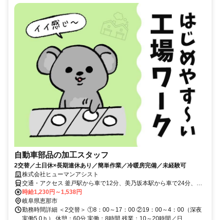
自動車部品の加工スタッフ
2交替／土日休×長期連休あり／簡単作業／冷暖房完備／未経験可
株式会社ヒューマンアシスト
交通・アクセス 釜戸駅から車で12分、美乃坂本駅から車で24分、恵
那駅から車で14分
時給1,230円～1,538円
岐阜県恵那市
勤務時間詳細 ＜2交替＞ ①8：00～17：00 ②19：00～4：00（深夜
実働5.0ｈ） 休憩：60分 実働：8時間 残業：10～20時間／日