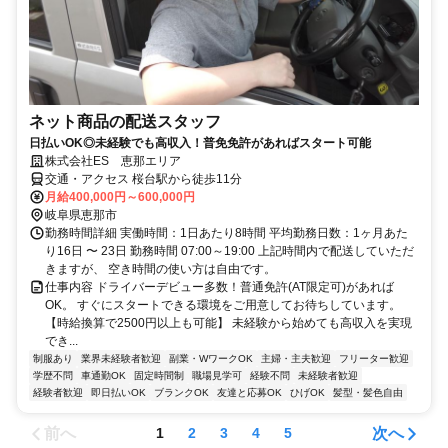
ネット商品の配送スタッフ
日払いOK◎未経験でも高収入！普免免許があればスタート可能
株式会社ES 恵那エリア
交通・アクセス 桜台駅から徒歩11分
月給400,000円～600,000円
岐阜県恵那市
勤務時間詳細 実働時間：1日あたり8時間 平均勤務日数：1ヶ月あた
り16日 〜 23日 勤務時間 07:00～19:00 上記時間内で配送していただ
きますが、 空き時間の使い方は自由です。
仕事内容 ドライバーデビュー多数！普通免許(AT限定可)があれば
OK。 すぐにスタートできる環境をご用意してお待ちしています。
【時給換算で2500円以上も可能】 未経験から始めても高収入を実現
でき...
制服あり
業界未経験者歓迎
副業・WワークOK
主婦・主夫歓迎
フリーター歓迎
学歴不問
車通勤OK
固定時間制
職場見学可
経験不問
未経験者歓迎
経験者歓迎
即日払いOK
ブランクOK
友達と応募OK
ひげOK
髪型・髪色自由
前へ
次へ
1
2
3
4
5