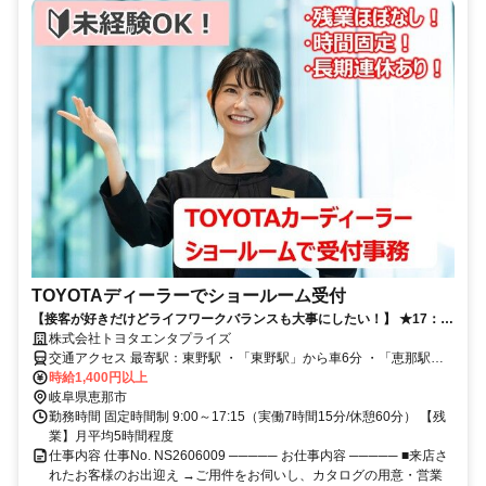
TOYOTAディーラーでショールーム受付
【接客が好きだけどライフワークバランスも大事にしたい！】 ★17：
15まで！★夏季、年末年始、GWの長期連休あり✨★車の知識は不要♪未
株式会社トヨタエンタプライズ
経験歓迎です！！
交通アクセス 最寄駅：東野駅 ・「東野駅」から車6分 ・「恵那駅」
時給1,400円以上
から車7分 ・「美乃坂本駅」から車9分 お車通勤可能 無料駐車場あり
岐阜県恵那市
勤務時間 固定時間制 9:00～17:15（実働7時間15分/休憩60分） 【残
業】月平均5時間程度
仕事内容 仕事No. NS2606009 ───── お仕事内容 ───── ■来店さ
れたお客様のお出迎え →ご用件をお伺いし、カタログの用意・営業