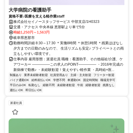
大学病院の看護助手
資格不要♪医療を支える軽作業staff
株式会社セイノースタッフサービス 中部支店/1H0323
交通・アクセス 中央本線 恵那駅より車で5分
時給1,250円～1,563円
岐阜県恵那市
勤務時間詳細 8:30～17:30 ＊実働8時間 ＊休憩1時間 ＊残業ほぼなし
夕方までの日勤のみなので、 生活リズムも安定♪ プライベートとの両
立もしやすい環境です。
仕事内容 雇用形態：派遣社員 職種：看護助手、その他福祉/介護、ケ
アワーカー ―――――この求人のPOINT――――― ・2016年完成の
新病棟で勤務♪ ・未経験歓迎！覚えやすい軽作業 ・高時給×医...
制服あり
業界未経験者歓迎
社員登用あり
主婦・主夫歓迎
フリーター歓迎
バイク通勤OK
給料前払いOK
学歴不問
車通勤OK
固定時間制
職場見学可
平日のみOK
転勤なし
経験不問
未経験者歓迎
午前
経験者歓迎
残業なし
週払いOK
即日払いOK
派遣社員