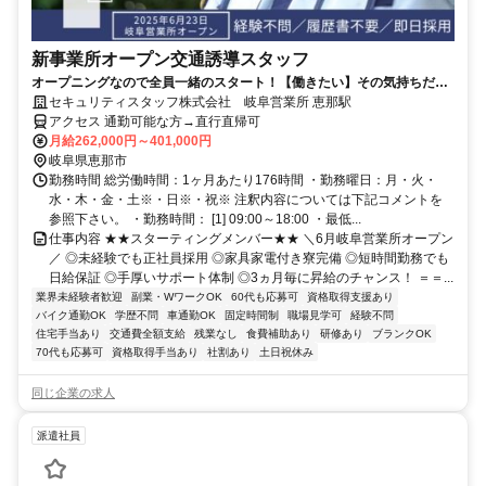
新事業所オープン交通誘導スタッフ
オープニングなので全員一緒のスタート！【働きたい】その気持ちだけ
で十分！
セキュリティスタッフ株式会社 岐阜営業所 恵那駅
アクセス 通勤可能な方→直行直帰可
月給262,000円～401,000円
岐阜県恵那市
勤務時間 総労働時間：1ヶ月あたり176時間 ・勤務曜日：月・火・
水・木・金・土※・日※・祝※ 注釈内容については下記コメントを
参照下さい。 ・勤務時間： [1] 09:00～18:00 ・最低...
仕事内容 ★★スターティングメンバー★★ ＼6月岐阜営業所オープン
／ ◎未経験でも正社員採用 ◎家具家電付き寮完備 ◎短時間勤務でも
日給保証 ◎手厚いサポート体制 ◎3ヵ月毎に昇給のチャンス！ ＝＝...
業界未経験者歓迎
副業・WワークOK
60代も応募可
資格取得支援あり
バイク通勤OK
学歴不問
車通勤OK
固定時間制
職場見学可
経験不問
住宅手当あり
交通費全額支給
残業なし
食費補助あり
研修あり
ブランクOK
70代も応募可
資格取得手当あり
社割あり
土日祝休み
同じ企業の求人
派遣社員