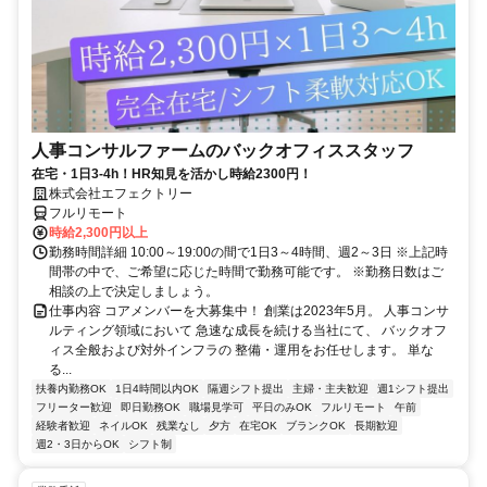
人事コンサルファームのバックオフィススタッフ
在宅・1日3-4h！HR知見を活かし時給2300円！
株式会社エフェクトリー
フルリモート
時給2,300円以上
勤務時間詳細 10:00～19:00の間で1日3～4時間、週2～3日 ※上記時
間帯の中で、ご希望に応じた時間で勤務可能です。 ※勤務日数はご
相談の上で決定しましょう。
仕事内容 コアメンバーを大募集中！ 創業は2023年5月。 人事コンサ
ルティング領域において 急速な成長を続ける当社にて、 バックオフ
ィス全般および対外インフラの 整備・運用をお任せします。 単な
る...
扶養内勤務OK
1日4時間以内OK
隔週シフト提出
主婦・主夫歓迎
週1シフト提出
フリーター歓迎
即日勤務OK
職場見学可
平日のみOK
フルリモート
午前
経験者歓迎
ネイルOK
残業なし
夕方
在宅OK
ブランクOK
長期歓迎
週2・3日からOK
シフト制