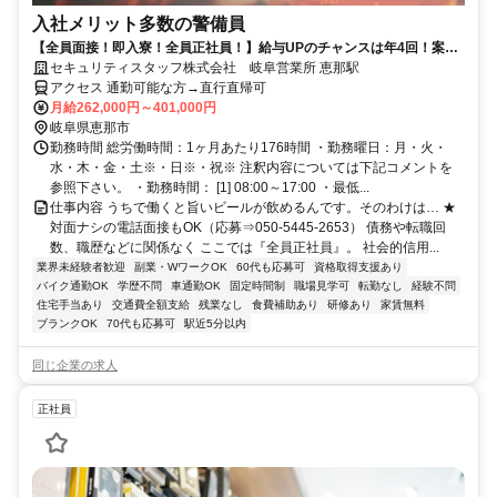
入社メリット多数の警備員
【全員面接！即入寮！全員正社員！】給与UPのチャンスは年4回！案件
数・隊員数は東海エリアトップクラス
セキュリティスタッフ株式会社 岐阜営業所 恵那駅
アクセス 通勤可能な方→直行直帰可
月給262,000円～401,000円
岐阜県恵那市
勤務時間 総労働時間：1ヶ月あたり176時間 ・勤務曜日：月・火・
水・木・金・土※・日※・祝※ 注釈内容については下記コメントを
参照下さい。 ・勤務時間： [1] 08:00～17:00 ・最低...
仕事内容 うちで働くと旨いビールが飲めるんです。そのわけは… ★
対面ナシの電話面接もOK（応募⇒050-5445-2653） 債務や転職回
数、職歴などに関係なく ここでは『全員正社員』。 社会的信用...
業界未経験者歓迎
副業・WワークOK
60代も応募可
資格取得支援あり
バイク通勤OK
学歴不問
車通勤OK
固定時間制
職場見学可
転勤なし
経験不問
住宅手当あり
交通費全額支給
残業なし
食費補助あり
研修あり
家賃無料
ブランクOK
70代も応募可
駅近5分以内
同じ企業の求人
正社員