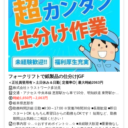
フォークリフトで紙製品の仕分け|GF
＜正社員登用有＞土日休み＆日勤│定着率◎│最大時給2063円
株式会社トラストワーク多治見
交通・アクセス 中央本線 恵那駅から車で10分、明知鉄道 東野駅から
車で13分、中央本線 美乃坂本駅から車で20分 ※自動車・バイク・自
時給1,650円～2,063円
転車通勤OK（無料駐車場完備）
岐阜県恵那市
勤務時間詳細 日勤 ■8:30～17:00 ※実働7時間30分 ■長期歓迎 ■即日
スタートOK もちろん希望日からの勤務もOKです！ 短期など、勤務
期間はお気軽にご相談ください！
仕事内容 ☆…☆おすすめポイント☆…☆ ■未経験大歓迎 ■重量物なし