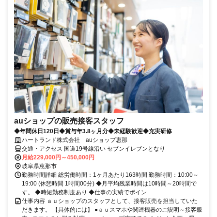
auショップの販売接客スタッフ
◆年間休日120日◆賞与年3.8ヶ月分◆未経験歓迎◆充実研修
ハートランド株式会社 auショップ恵那
交通・アクセス 国道19号線沿い セブンイレブンとなり
月給229,000円～450,000円
岐阜県恵那市
勤務時間詳細 総労働時間：1ヶ月あたり163時間 勤務時間：10:00～
19:00 (休憩時間 1時間00分) ◆月平均残業時間は10時間～20時間で
す。 ◆時短勤務制度あり ◆仕事の実績でポイン...
仕事内容 ａｕショップのスタッフとして、接客販売を担当していた
だきます。 【具体的には】 ●ａｕスマホや関連機器のご説明～接客販