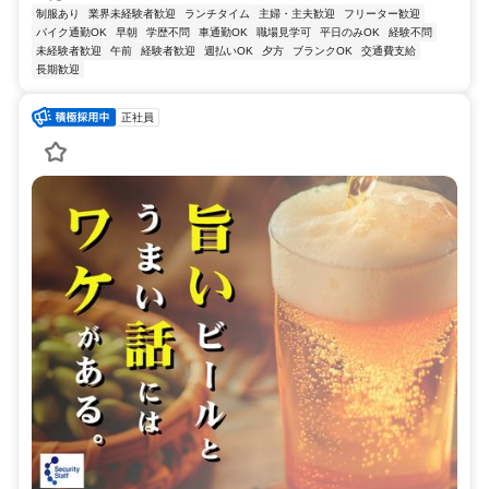
制服あり
業界未経験者歓迎
ランチタイム
主婦・主夫歓迎
フリーター歓迎
バイク通勤OK
早朝
学歴不問
車通勤OK
職場見学可
平日のみOK
経験不問
未経験者歓迎
午前
経験者歓迎
週払いOK
夕方
ブランクOK
交通費支給
長期歓迎
正社員