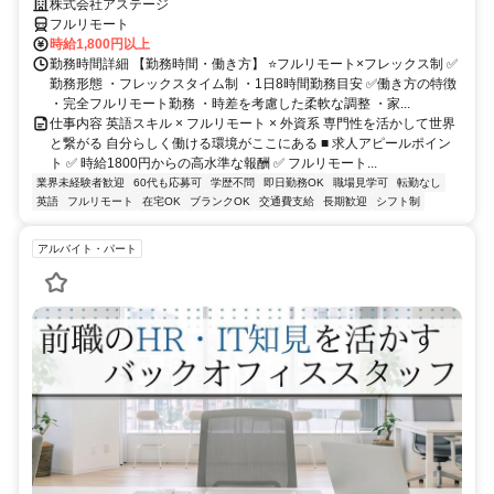
株式会社アステージ
フルリモート
時給1,800円以上
勤務時間詳細 【勤務時間・働き方】 ⭐フルリモート×フレックス制 ✅
勤務形態 ・フレックスタイム制 ・1日8時間勤務目安 ✅働き方の特徴
・完全フルリモート勤務 ・時差を考慮した柔軟な調整 ・家...
仕事内容 英語スキル × フルリモート × 外資系 専門性を活かして世界
と繋がる 自分らしく働ける環境がここにある ■ 求人アピールポイン
ト ✅ 時給1800円からの高水準な報酬 ✅ フルリモート...
業界未経験者歓迎
60代も応募可
学歴不問
即日勤務OK
職場見学可
転勤なし
英語
フルリモート
在宅OK
ブランクOK
交通費支給
長期歓迎
シフト制
アルバイト・パート