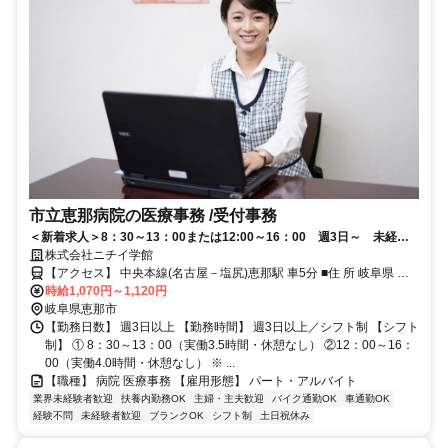
市立恵那病院の医療事務 /受付事務
＜新着求人＞8：30～13：00または12:00～16：00 週3日～ 未経験
OK 先輩社員が丁寧にサポートしますので安心して勤務可能です！ 土
株式会社ニチイ学館
日祝休
【アクセス】 中央本線(名古屋－塩尻)恵那駅 車5分 ■住 所 岐阜県 恵
時給1,070円～1,120円
那市 大井町2725番地 ■アクセス 中央本線(名古屋－塩尻)恵那駅 車5分
岐阜県恵那市
【勤務日数】 週3日以上 【勤務時間】 週3日以上／シフト制 【シフト
制】 ① 8：30～13：00（実働3.5時間・休憩なし） ②12：00～16：
00（実働4.0時間・休憩なし） ※ ...
【職種】 病院 医療事務 【雇用形態】 パート・アルバイト
業界未経験者歓迎
扶養内勤務OK
主婦・主夫歓迎
バイク通勤OK
車通勤OK
経験不問
未経験者歓迎
ブランクOK
シフト制
土日祝休み