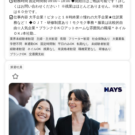
勤務時間 固定時間制 09:00～18:00 ◆開始日はご相談可能です！詳し
くはお問い合わせください！ ※残業はほとんどありません。※休憩
は６０分です。
仕事内容 大手企業！ピタッと１８時終業☆憧れの大手企業★仕訳業
務など！ ◆ＯＪＴ・研修制度あり！モクモク事務＊服装は比較的自
由☆人気企業＊ブランクＯＫ◎アットホームな雰囲気の職場＊ネイル
ＯＫ♪本社勤...
業界未経験者歓迎
主婦・主夫歓迎
長期
フリーター歓迎
社会保険あり
大量募集
学歴不問
車通勤OK
固定時間制
平日のみOK
転勤なし
未経験者歓迎
経験者歓迎
ネイルOK
残業なし
有資格者歓迎
職種変更なし
研修あり
ブランクOK
交通費支給
派遣社員