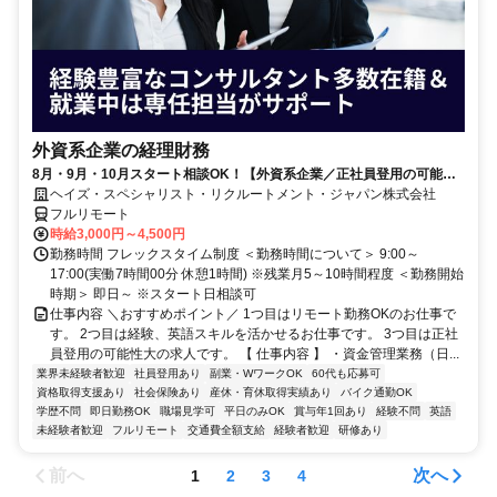
外資系企業の経理財務
8月・9月・10月スタート相談OK！【外資系企業／正社員登用の可能性
大／700万～800万／リモート勤務OK】経理財務
ヘイズ・スペシャリスト・リクルートメント・ジャパン株式会社
フルリモート
時給3,000円～4,500円
勤務時間 フレックスタイム制度 ＜勤務時間について＞ 9:00～
17:00(実働7時間00分 休憩1時間) ※残業月5～10時間程度 ＜勤務開始
時期＞ 即日～ ※スタート日相談可
仕事内容 ＼おすすめポイント／ 1つ目はリモート勤務OKのお仕事で
す。 2つ目は経験、英語スキルを活かせるお仕事です。 3つ目は正社
員登用の可能性大の求人です。 【 仕事内容 】 ・資金管理業務（日...
業界未経験者歓迎
社員登用あり
副業・WワークOK
60代も応募可
資格取得支援あり
社会保険あり
産休・育休取得実績あり
バイク通勤OK
学歴不問
即日勤務OK
職場見学可
平日のみOK
賞与年1回あり
経験不問
英語
未経験者歓迎
フルリモート
交通費全額支給
経験者歓迎
研修あり
前へ
次へ
1
2
3
4