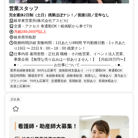
営業スタッフ
完全週休2日制（土日）残業ほぼナシ！／面接1回／定年なし
岐阜東営業所(株式会社アスピカ)
交通・アクセス 車通勤OK！岐南駅から車で7分
月給280,000円以上
岐阜県羽島郡
勤務時間詳細 実働時間：1日あたり8時間 平均勤務日数：1ヶ月あた
り19日 〜 22日 9：00～18：00 残業ナシ！
仕事内容 雇用形態：正社員 職種：その他営業、イベント法人営業、
事業企画 【無理な売り込みは一切ありません！】 【月給28万円〜】
■・…―――――――― お仕事について ――――――――…・■...
業界未経験者歓迎
60代も応募可
資格取得支援あり
バイク通勤OK
車通勤OK
固定時間制
職場見学可
未経験者歓迎
経験者歓迎
残業なし
研修あり
賞与あり
ブランクOK
70代も応募可
交通費支給
長期歓迎
社割あり
長期休暇あり
友達と応募OK
正社員