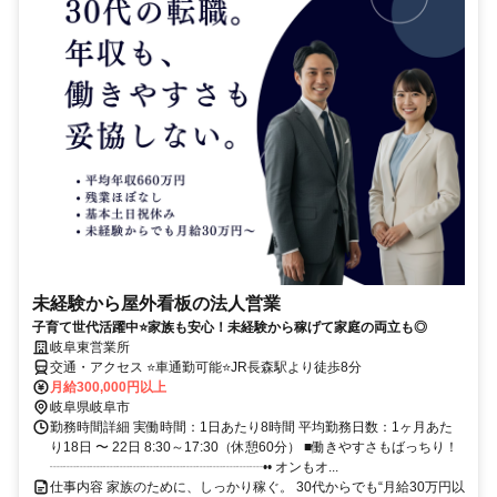
未経験から屋外看板の法人営業
子育て世代活躍中⭐家族も安心！未経験から稼げて家庭の両立も◎
岐阜東営業所
交通・アクセス ⭐車通勤可能⭐JR長森駅より徒歩8分
月給300,000円以上
岐阜県岐阜市
勤務時間詳細 実働時間：1日あたり8時間 平均勤務日数：1ヶ月あた
り18日 〜 22日 8:30～17:30（休憩60分） ■働きやすさもばっちり！
┈┈┈┈┈┈┈┈┈┈┈┈┈┈┈┈•• オンもオ...
仕事内容 家族のために、しっかり稼ぐ。 30代からでも“月給30万円以