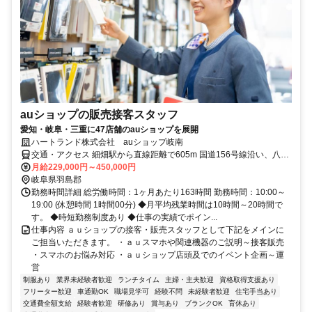
auショップの販売接客スタッフ
愛知・岐阜・三重に47店舗のauショップを展開
ハートランド株式会社 auショップ岐南
交通・アクセス 細畑駅から直線距離で605m 国道156号線沿い、八剣
北1交差点角
月給229,000円～450,000円
岐阜県羽島郡
勤務時間詳細 総労働時間：1ヶ月あたり163時間 勤務時間：10:00～
19:00 (休憩時間 1時間00分) ◆月平均残業時間は10時間～20時間で
す。 ◆時短勤務制度あり ◆仕事の実績でポイン...
仕事内容 ａｕショップの接客・販売スタッフとして下記をメインに
ご担当いただきます。 ・ａｕスマホや関連機器のご説明～接客販売
・スマホのお悩み対応 ・ａｕショップ店頭及でのイベント企画～運
営
制服あり
業界未経験者歓迎
ランチタイム
主婦・主夫歓迎
資格取得支援あり
フリーター歓迎
車通勤OK
職場見学可
経験不問
未経験者歓迎
住宅手当あり
交通費全額支給
経験者歓迎
研修あり
賞与あり
ブランクOK
育休あり