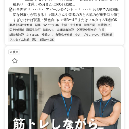
後あり ・休憩：45分または60分 (勤務...
仕事内容 ＊‥‥＊‥ アピールポイント ‥＊‥‥＊ ✨現場での臨機応
変な段取りが活きる！ ✨職人さんや業者の方との協力が重要◎ ✨派手
すぎなければ髪型・髪色自由♪ ✨週3〜4日またはフルタイム勤務OK...
業界未経験者歓迎
副業・WワークOK
主婦・主夫歓迎
学歴不問
車通勤OK
固定時間制
職場見学可
転勤なし
未経験者歓迎
交通費全額支給
午前
経験者歓迎
ネイルOK
残業なし
有資格者歓迎
夕方
ブランクOK
長期歓迎
フルタイム歓迎
週2・3日からOK
正社員