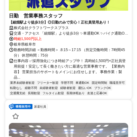
日勤 営業事務スタッフ
【細畑駅より徒歩3分】◎日勤のみで安心！正社員登用あり！
株式会社クラフトワークスプラス
交通・アクセス 「細畑駅」より徒歩3分 ✨車通勤OK ✨バイク通勤OK
✨転勤なし！
時給1,500円以上
岐阜県岐阜市
勤務時間詳細 ＜勤務時間＞ .8:15～17:15 （所定労働時間：7時間45
分） 休憩時間：75分
仕事内容 ✅採用強化につき時給アップ中！ 高時給1,500円×正社員登
用前提！安定して長く働きたい方に最適な営業事務です。 【業務内
容】 営業担当のサポートをメインにお任せします。 事務作業：製
品...
業界未経験者歓迎
フリーター歓迎
学歴不問
車通勤OK
固定時間制
職場見学可
転勤なし
経験不問
未経験者歓迎
経験者歓迎
週払いOK
ブランクOK
交通費支給
長期歓迎
フルタイム歓迎
長期休暇あり
友達と応募OK
派遣社員