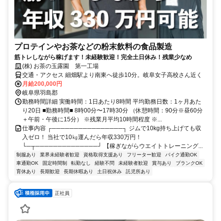
プロテインやお茶などの粉末飲料の食品製造
筋トレしながら稼げます！未経験歓迎！完全土日休み！残業少なめ
(株) お茶の玉露園 第一工場
交通・アクセス 細畑駅より南東へ徒歩10分。岐阜女子高校さん近く
月給200,000円
岐阜県羽島郡
勤務時間詳細 実働時間：1日あたり8時間 平均勤務日数：1ヶ月あた
り20日 ■勤務時間■ 8時00分〜17時30分 （休憩時間：90分※昼60分
＋午前・午後に15分） ※残業月平均10時間程度 ※...
仕事内容 ┌────────────────┐ ジムで10kg持ち上げても収
入ゼロ！ 当社で10㎏運んだら年収330万円！
└─┬──────────────┘ 【稼ぎながらウエイトトレーニング...
制服あり
業界未経験者歓迎
資格取得支援あり
フリーター歓迎
バイク通勤OK
車通勤OK
固定時間制
転勤なし
経験不問
未経験者歓迎
賞与あり
ブランクOK
育休あり
長期歓迎
長期休暇あり
土日祝休み
託児所あり
正社員