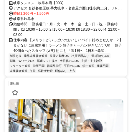
フトOK！高校生もOK！
岐阜タンメン 岐阜本店【003】
アクセス 名鉄各務原線 手力岐阜・名古屋方面口徒歩約11分、ＪＲ高
山本線 長森徒歩約16分、名鉄各務原線 切通岐阜・名古屋方面口徒歩
時給1,200円～1,500円
約17分 「手力駅」より徒歩12分
岐阜県岐阜市
勤務時間 ・勤務曜日：月・火・水・木・金・土・日・祝 ・勤務時
間： [1] 10:00～15:00 [2] 15:00～18:30 [3] 18:30～22:00 [4] 22:00～
03:00 ...
仕事内容 【メリットがいっぱいのおいしいバイト始めませんか...？】
まかないに遠慮無用！ラーメン餃子チャーハン好きなだけOK！ 餃子
40個食べたスタッフも(笑) 他にも 「週1日~、1日3h~希望...
制服あり
業界未経験者歓迎
扶養内勤務OK
社員登用あり
週1日からOK
副業・WワークOK
隔週シフト提出
土日祝のみOK
主婦・主夫歓迎
フリーター歓迎
学歴不問
職場見学可
平日のみOK
学生歓迎
経験不問
未経験者歓迎
午前
経験者歓迎
研修あり
夕方
正社員