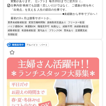
変動があります。 【シフト】 毎月20日までに翌月分（...
仕事内容 映画でも話題！悲しいだけではなく、 ご遺族が前を向く
「出発点」を支える 人生の節目の仕事です。
―――――――――――――――――― ■未経験から半年でプロへ！
最初の3ヶ月は接客サポートか...
業界未経験者歓迎
変形労働時間制
資格取得支援あり
フリーター歓迎
バイク通勤OK
車通勤OK
職場見学可
転勤なし
経験不問
未経験者歓迎
経験者歓迎
有資格者歓迎
賞与あり
ブランクOK
育休あり
交通費支給
長期歓迎
アルバイト・パート