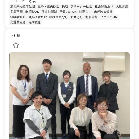
コンビニがあ...
業界未経験者歓迎
主婦・主夫歓迎
長期
フリーター歓迎
社会保険あり
大量募集
学歴不問
車通勤OK
固定時間制
平日のみOK
転勤なし
未経験者歓迎
経験者歓迎
有資格者歓迎
職種変更なし
研修あり
制服貸与
ブランクOK
交通費支給
長期歓迎
正社員