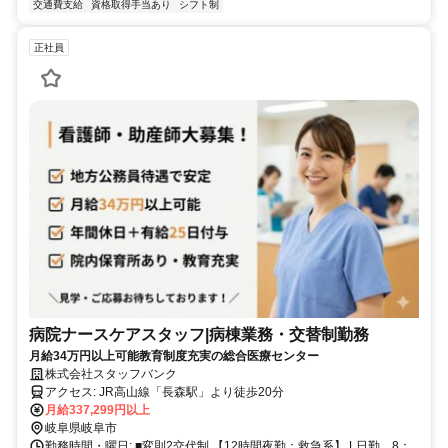
交通費支給
資格取得手当あり
シフト制
正社員
病院ナースケアスタッフ|病棟業務・交替制勤務
月給34万円以上可能教育制度充実の総合医療センター
株式会社スタッフバンク
アクセス: JR高山線「長森駅」より徒歩20分
月給337,299円以上
岐阜県岐阜市
勤務時間・曜日: ■変則2交代制 【12時間夜勤：救急系】 L日勤 8：