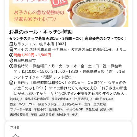
お昼のホール・キッチン補助
★ランチスタッフ募集★週1日・3時間～OK！家庭優先のシフトでOK！
岐阜タンメン 岐阜本店【003】
アクセス 名鉄各務原線 手力岐阜・名古屋方面口徒歩約11分、ＪＲ高
山本線 長森徒歩約16分、名鉄各務原線 切通岐阜・名古屋方面口徒歩
時給1,200円～1,500円
約17分 「手力駅」より徒歩12分
岐阜県岐阜市
勤務時間 ・勤務曜日：月・火・水・木・金・土・日・祝 ・勤務時
間： [1] 10:00～15:00 [2] 15:00～18:30 ・最低勤務日数（週）：1日
シフトサイクル：2週間 シフト提出...
仕事内容 【勤務時間は相談OK！☆週1日～、1日3時間～ ☆平日のみ
／土日のみもOK！】 すぐに働けなくても大丈夫◎ 「お子さまの新生
活が落ち着いてから」などもOKです♪ ◆扶養内勤務や年金との収入...
制服あり
業界未経験者歓迎
扶養内勤務OK
社員登用あり
週1日からOK
副業・WワークOK
隔週シフト提出
土日祝のみOK
主婦・主夫歓迎
フリーター歓迎
学歴不問
職場見学可
平日のみOK
学生歓迎
経験不問
未経験者歓迎
午前
経験者歓迎
研修あり
夕方
正社員