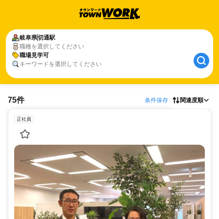
岐阜県
切通駅
職種を選択してください
職場見学可
キーワードを選択してください
75件
条件保存
関連度順
正社員