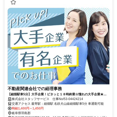
不動産関連会社での経理事務
【細畑駅車5分】大手企業！ピタッと１８時終業☆憧れの大手企業★仕
訳業務など！
株式会社スタッフサービス 仕事No/53-04424214
交通アクセス 最寄駅：細畑駅 名鉄犬山線細畑駅車5分 車通勤可能
時給1,400円～1,450円
岐阜県羽島郡