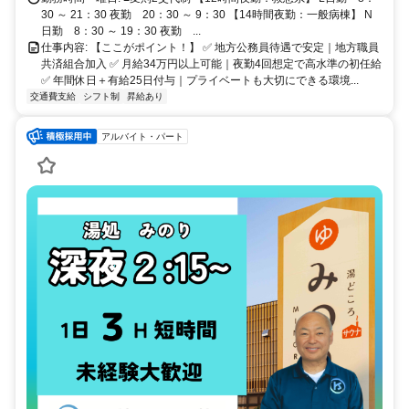
30 ～ 21：30 夜勤 20：30 ～ 9：30 【14時間夜勤：一般病棟】 N
日勤 8：30 ～ 19：30 夜勤 ...
仕事内容: 【ここがポイント！】 ✅ 地方公務員待遇で安定｜地方職員
共済組合加入 ✅ 月給34万円以上可能｜夜勤4回想定で高水準の初任給
✅ 年間休日＋有給25日付与｜プライベートも大切にできる環境...
交通費支給
シフト制
昇給あり
アルバイト・パート