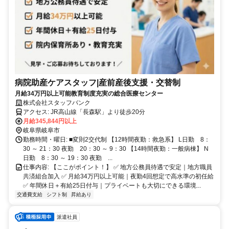
病院助産ケアスタッフ|産前産後支援・交替制
月給34万円以上可能教育制度充実の総合医療センター
株式会社スタッフバンク
アクセス: JR高山線「長森駅」より徒歩20分
月給345,844円以上
岐阜県岐阜市
勤務時間・曜日: ■変則2交代制 【12時間夜勤：救急系】 L日勤 8：
30 ～ 21：30 夜勤 20：30 ～ 9：30 【14時間夜勤：一般病棟】 N
日勤 8：30 ～ 19：30 夜勤 ...
仕事内容: 【ここがポイント！】 ✅ 地方公務員待遇で安定｜地方職員
共済組合加入 ✅ 月給34万円以上可能｜夜勤4回想定で高水準の初任給
✅ 年間休日＋有給25日付与｜プライベートも大切にできる環境...
交通費支給
シフト制
昇給あり
派遣社員