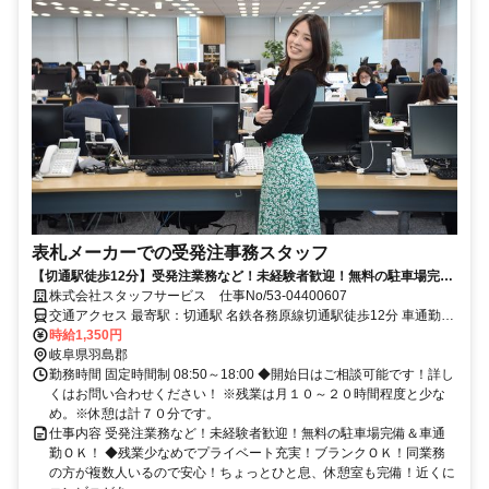
表札メーカーでの受発注事務スタッフ
【切通駅徒歩12分】受発注業務など！未経験者歓迎！無料の駐車場完備
＆車通勤ＯＫ！
株式会社スタッフサービス 仕事No/53-04400607
交通アクセス 最寄駅：切通駅 名鉄各務原線切通駅徒歩12分 車通勤可
能
時給1,350円
岐阜県羽島郡
勤務時間 固定時間制 08:50～18:00 ◆開始日はご相談可能です！詳し
くはお問い合わせください！ ※残業は月１０～２０時間程度と少な
め。※休憩は計７０分です。
仕事内容 受発注業務など！未経験者歓迎！無料の駐車場完備＆車通
勤ＯＫ！ ◆残業少なめでプライベート充実！ブランクＯＫ！同業務
の方が複数人いるので安心！ちょっとひと息、休憩室も完備！近くに