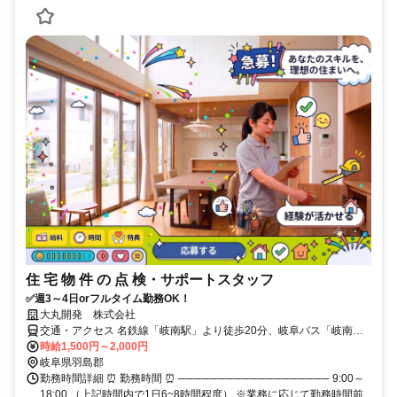
住 宅 物 件 の 点 検・サポートスタッフ
✅週3～4日orフルタイム勤務OK！
大丸開発 株式会社
交通・アクセス 名鉄線「岐南駅」より徒歩20分、岐阜バス「岐南町
三宅」バス停より徒歩2分
時給1,500円～2,000円
岐阜県羽島郡
勤務時間詳細 ⏰ 勤務時間 ⏰ ─────────────────── 9:00～
18:00 （上記時間内で1日6~8時間程度） ※業務に応じて勤務時間前