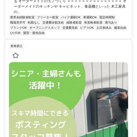
る オーダーメイドのモノづくり ＝＝＝＝＝＝＝＝＝＝＝＝＝＝＝ オ
ーダーメイドのキッチンや キャビネット、食器棚といった 木工家具
の...
業界未経験者歓迎
フリーター歓迎
バイク通勤OK
車通勤OK
固定時間制
職場見学可
転勤なし
交通費全額支給
経験者歓迎
有資格者歓迎
賞与あり
ブランクOK
オープニングスタッフ
交通費支給
ピアスOK
土日祝休み
服装自由
ひげOK
髪型・髪色自由
業務委託