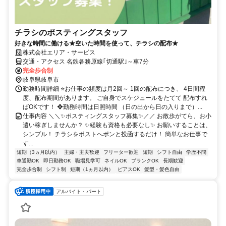
チラシのポスティングスタッフ
好きな時間に働ける★空いた時間を使って、チラシの配布★
株式会社エリア・サービス
交通・アクセス 名鉄各務原線｢切通駅｣～車7分
完全歩合制
岐阜県岐阜市
勤務時間詳細 ⭐お仕事の頻度は月2回～ 1回の配布につき、 4日間程
度、配布期間があります。 ご自身でスケジュールをたてて 配布すれ
ばOKです！ ❖勤務時間は日照時間 （日の出から日の入りまで）...
仕事内容 ＼＼✨ポスティングスタッフ募集✨／／ お散歩がてら、お小
遣い稼ぎしませんか？ ✨経験も資格も必要なし✨ お願いすることは、
シンプル！ チラシをポストへポンと投函するだけ！ 簡単なお仕事で
す...
短期（3ヵ月以内）
主婦・主夫歓迎
フリーター歓迎
短期
シフト自由
学歴不問
車通勤OK
即日勤務OK
職場見学可
ネイルOK
ブランクOK
長期歓迎
完全歩合制
シフト制
短期（1ヵ月以内）
ピアスOK
髪型・髪色自由
アルバイト・パート