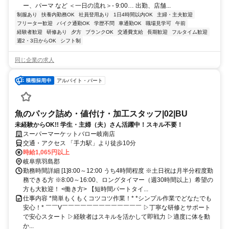
ー、パーマ など ＜一日の流れ＞- 9:00… 出勤、店舗...
制服あり
扶養内勤務OK
社員登用あり
1日4時間以内OK
主婦・主夫歓迎
フリーター歓迎
バイク通勤OK
学歴不問
車通勤OK
職場見学可
午前
経験者歓迎
研修あり
夕方
ブランクOK
交通費支給
長期歓迎
フルタイム歓迎
週2・3日からOK
シフト制
同じ企業の求人
アルバイト・パート
魚のパック詰め・値付け・加工スタッフ|02|BU
未経験からOK!! 学生・主婦（夫）さん活躍中！スキル不要！
スーパーマーケットバロー岐南店
交通・アクセス 「手力駅」より徒歩10分
時給1,065円以上
岐阜県羽島郡
勤務時間詳細 [1]8:00～12:00 うち4時間程度 ※土日祝は月半分程度勤
務できる方 ※8:00～16:00、ロングタイマー（週30時間以上）希望の
方も大歓迎！ <働き方> 【短時間パートタイ...
仕事内容 *簡単もくもくコツコツ作業！* *シンプル作業でどなたでも
安心！* ￣￣V￣￣￣￣￣￣￣￣￣￣￣￣￣ ▷丁寧な研修とサポート
で安心スタート ▷経験者はスキルを活かして即戦力 ▷適度に体を動
か...