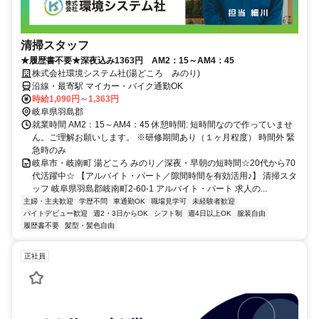
清掃スタッフ
★履歴書不要★深夜込み1363円 AM2：15～AM4：45
株式会社環境システム社(湯どころ みのり)
沿線・最寄駅 マイカー・バイク通勤OK
時給1,090円～1,363円
岐阜県羽島郡
就業時間 AM2：15～AM4：45 休憩時間: 短時間なので作っていませ
ん。ご理解お願いします。 ※研修期間あり（１ヶ月程度） 時間外 緊
急時のみ
岐阜市・岐南町 湯どころ みのり／深夜・早朝の短時間☆20代から70
代活躍中☆ 【アルバイト・パート／隙間時間を有効活用♪】 清掃スタ
ッフ 岐阜県羽島郡岐南町2-60-1 アルバイト・パート 求人の...
主婦・主夫歓迎
学歴不問
車通勤OK
職場見学可
未経験者歓迎
バイトデビュー歓迎
週2・3日からOK
シフト制
週4日以上OK
服装自由
履歴書不要
髪型・髪色自由
正社員