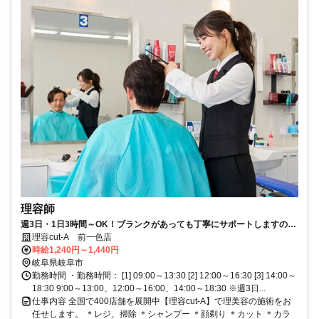
理容師
週3日・1日3時間～OK！ブランクがあっても丁寧にサポートしますので
もう一度理容師として働きたいという方に♪残業ナシで家庭との両立も安
理容cut-A 前一色店
心◎無理なく続けられる職場です！
時給1,240円～1,440円
岐阜県岐阜市
勤務時間 ・勤務時間： [1] 09:00～13:30 [2] 12:00～16:30 [3] 14:00～
18:30 9:00～13:00、12:00～16:00、14:00～18:30 ※週3日...
仕事内容 全国で400店舗を展開中【理容cut-A】で理美容の施術をお
任せします。 ＊レジ、掃除 ＊シャンプー ＊顔剃り ＊カット ＊カラ