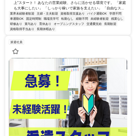
上”スタート！ あなたの営業経験、さらに活かせる環境です。 「家庭
も大事にしたい」 「しっかり稼いで家族を支えたい」 「自由なス...
業界未経験者歓迎
主婦・主夫歓迎
資格取得支援あり
バイク通勤OK
学歴不問
車通勤OK
固定時間制
職場見学可
転勤なし
経験不問
未経験者歓迎
残業なし
研修あり
賞与あり
育休あり
オープニングスタッフ
交通費支給
長期歓迎
資格取得手当あり
長期休暇あり
派遣社員