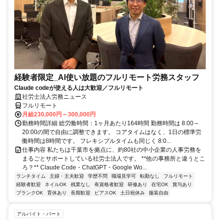
経験者限定_AI使い放題のフルリモート労務スタッフ
Claude codeが使える人は大歓迎／フルリモート
社労士法人労務ニュース
フルリモート
月給230,000円～300,000円
勤務時間詳細 総労働時間：1ヶ月あたり164時間 勤務時間は 8:00～
20:00の間で自由に調整できます。 コアタイムはなく、1日の標準労
働時間は8時間です。 フレキシブルタイムも同じく 8:0...
仕事内容 私たちは千葉市を拠点に、約80社の中小企業の人事労務を
まるごとサポートしている社労士法人です。 **他の事務所と違うとこ
ろ？** Claude Code・ChatGPT・Google Wo...
ランチタイム
主婦・主夫歓迎
学歴不問
職場見学可
転勤なし
フルリモート
経験者歓迎
ネイルOK
残業なし
有資格者歓迎
研修あり
在宅OK
賞与あり
ブランクOK
育休あり
長期歓迎
ピアスOK
土日祝休み
服装自由
アルバイト・パート