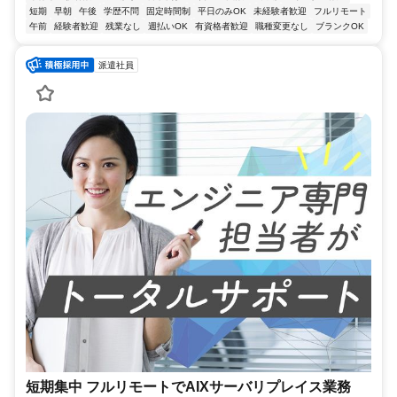
短期
早朝
午後
学歴不問
固定時間制
平日のみOK
未経験者歓迎
フルリモート
午前
経験者歓迎
残業なし
週払いOK
有資格者歓迎
職種変更なし
ブランクOK
派遣社員
短期集中 フルリモートでAIXサーバリプレイス業務