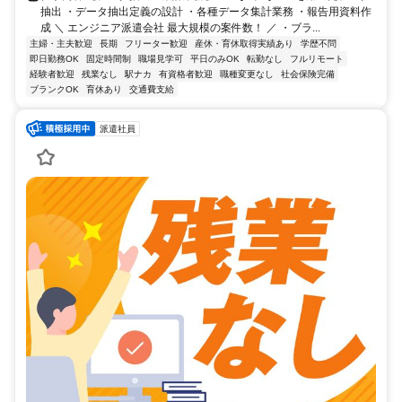
抽出 ・データ抽出定義の設計 ・各種データ集計業務 ・報告用資料作
成 ＼ エンジニア派遣会社 最大規模の案件数！ ／ ・ブラ...
主婦・主夫歓迎
長期
フリーター歓迎
産休・育休取得実績あり
学歴不問
即日勤務OK
固定時間制
職場見学可
平日のみOK
転勤なし
フルリモート
経験者歓迎
残業なし
駅ナカ
有資格者歓迎
職種変更なし
社会保険完備
ブランクOK
育休あり
交通費支給
派遣社員