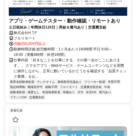
アプリ・ゲームテスター・動作確認・リモートあり
土日祝休み｜年間休日120日｜昇給＆賞与あり｜交通費支給
株式会社H.T.F
フルリモート
月給250,000円以上
勤務時間詳細 総労働時間：1ヶ月あたり160時間 平日 9:00～
18:00（実働8時間・休憩1時間）
仕事内容 「好きなことを仕事にする、その第一歩がここにありま
す。」 スマホアプリ・Webサービス・ゲームコンテンツなどを実際
に操作しながら、正常に動いているかどうかを確認する「品質チェッ
ク業務」をお...
業界未経験者歓迎
ランチタイム
資格取得支援あり
フリーター歓迎
学歴不問
固定時間制
職場見学可
経験不問
フルリモート
交通費全額支給
午前
経験者歓迎
残業なし
有資格者歓迎
研修あり
夕方
在宅OK
賞与あり
ブランクOK
交通費支給
派遣社員