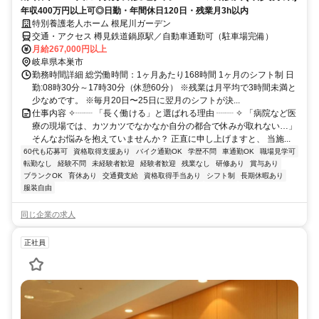
年収400万円以上可◎日勤・年間休日120日・残業月3h以内
特別養護老人ホーム 根尾川ガーデン
交通・アクセス 樽見鉄道鍋原駅／自動車通勤可（駐車場完備）
月給267,000円以上
岐阜県本巣市
勤務時間詳細 総労働時間：1ヶ月あたり168時間 1ヶ月のシフト制 日
勤:08時30分～17時30分（休憩60分） ※残業は月平均で3時間未満と
少なめです。 ※毎月20日〜25日に翌月のシフトが決...
仕事内容 ✧┈┈ 「長く働ける」と選ばれる理由 ┈┈ ✧ 「病院など医
療の現場では、カツカツでなかなか自分の都合で休みが取れない…」
そんなお悩みを抱えていませんか？ 正直に申し上げますと、 当施...
60代も応募可
資格取得支援あり
バイク通勤OK
学歴不問
車通勤OK
職場見学可
転勤なし
経験不問
未経験者歓迎
経験者歓迎
残業なし
研修あり
賞与あり
ブランクOK
育休あり
交通費支給
資格取得手当あり
シフト制
長期休暇あり
服装自由
同じ企業の求人
正社員