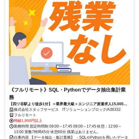
《フルリモート》SQL・Pythonでデータ抽出集計業
務
【四ツ谷駅より徒歩1分】＜業界最大級＞エンジニア派遣求人15,000件
以上◎ 来社不要のカンタン登録→最短2日で就業可能！！
株式会社スタッフサービス ITソリューションブロック/A36332
フルリモート
時給1,900円以上
勤務時間 固定時間制 09:00～17:45 09:00～17:45 休憩：12:00～
13:00 実働7時間45分 休憩60分 残業はありません。
仕事内容 【データ抽出・集計業務】 ・SQLやPythonを用いたデータ