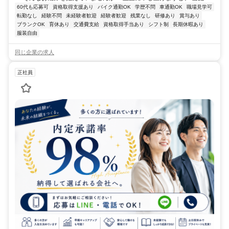
60代も応募可
資格取得支援あり
バイク通勤OK
学歴不問
車通勤OK
職場見学可
転勤なし
経験不問
未経験者歓迎
経験者歓迎
残業なし
研修あり
賞与あり
ブランクOK
育休あり
交通費支給
資格取得手当あり
シフト制
長期休暇あり
服装自由
同じ企業の求人
正社員