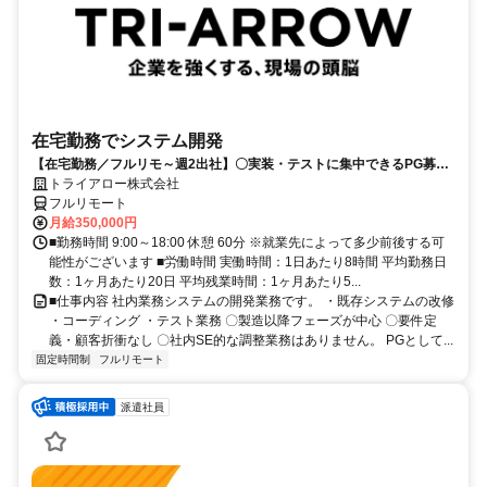
在宅勤務でシステム開発
【在宅勤務／フルリモ～週2出社】〇実装・テストに集中できるPG募集
〇業務用端末貸与あり
トライアロー株式会社
フルリモート
月給350,000円
■勤務時間 9:00～18:00 休憩 60分 ※就業先によって多少前後する可
能性がございます ■労働時間 実働時間：1日あたり8時間 平均勤務日
数：1ヶ月あたり20日 平均残業時間：1ヶ月あたり5...
■仕事内容 社内業務システムの開発業務です。 ・既存システムの改修
・コーディング ・テスト業務 〇製造以降フェーズが中心 〇要件定
義・顧客折衝なし 〇社内SE的な調整業務はありません。 PGとして...
固定時間制
フルリモート
派遣社員