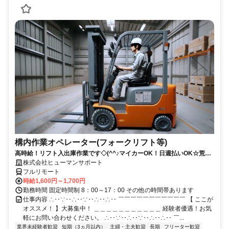
構内作業オペレーター(フォークリフト等)
高時給！リフト入出庫作業です◇(^^♪マイカーOK！日週払いOK☆荒本
駅★【シゴト№0619】
株式会社ヒューマンサポート
フルリモート
時給1,600円～1,700円
勤務時間 固定時間制 8：00～17：00 その他の時間帯あります
仕事内容 ∴‥∵‥∴‥∵‥∴‥∴‥ ￣￣￣￣￣￣￣￣￣￣￣ 【 ここが
オススメ！ 】大募集中！ ＿＿＿＿＿＿＿＿＿＿＿ 経験者優遇！お気
軽にお問い合わせください。 ∴‥∵‥∴‥∵‥∴‥∴‥ ￣...
業界未経験者歓迎
短期（3ヵ月以内）
主婦・主夫歓迎
長期
フリーター歓迎