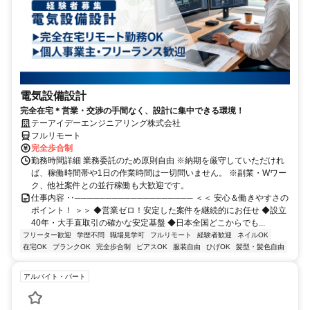
電気設備設計
完全在宅＊営業・交渉の手間なく、設計に集中できる環境！
テーアイデーエンジニアリング株式会社
フルリモート
完全歩合制
勤務時間詳細 業務委託のため原則自由 ※納期を厳守していただけれ
ば、稼働時間帯や1日の作業時間は一切問いません。 ※副業・Wワー
ク、他社案件との並行稼働も大歓迎です。
仕事内容 ‥─────────────────── ＜＜ 安心＆働きやすさの
ポイント！ ＞＞ ◆営業ゼロ！安定した案件を継続的にお任せ ◆設立
40年・大手直取引の確かな安定基盤 ◆日本全国どこからでも...
フリーター歓迎
学歴不問
職場見学可
フルリモート
経験者歓迎
ネイルOK
在宅OK
ブランクOK
完全歩合制
ピアスOK
服装自由
ひげOK
髪型・髪色自由
アルバイト・パート