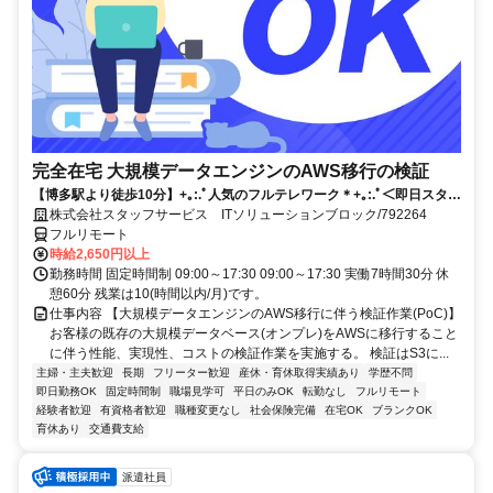
完全在宅 大規模データエンジンのAWS移行の検証
【博多駅より徒歩10分】+｡:.ﾟ人気のフルテレワーク＊+｡:.ﾟ＜即日スター
トのお仕事です！＞ご応募お待ちしております！！
株式会社スタッフサービス ITソリューションブロック/792264
フルリモート
時給2,650円以上
勤務時間 固定時間制 09:00～17:30 09:00～17:30 実働7時間30分 休
憩60分 残業は10(時間以内/月)です。
仕事内容 【大規模データエンジンのAWS移行に伴う検証作業(PoC)】
お客様の既存の大規模データベース(オンプレ)をAWSに移行すること
に伴う性能、実現性、コストの検証作業を実施する。 検証はS3に...
主婦・主夫歓迎
長期
フリーター歓迎
産休・育休取得実績あり
学歴不問
即日勤務OK
固定時間制
職場見学可
平日のみOK
転勤なし
フルリモート
経験者歓迎
有資格者歓迎
職種変更なし
社会保険完備
在宅OK
ブランクOK
育休あり
交通費支給
派遣社員