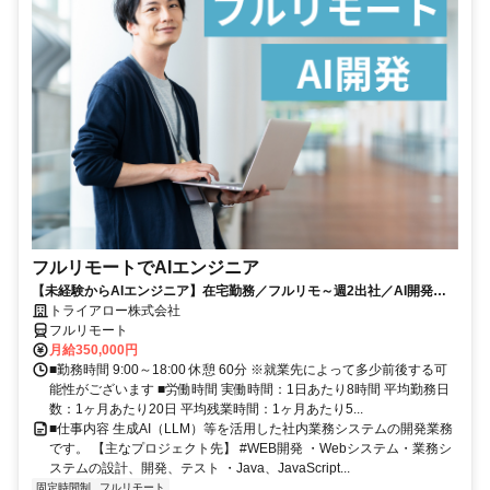
フルリモートでAIエンジニア
【未経験からAIエンジニア】在宅勤務／フルリモ～週2出社／AI開発を
仕事にする
トライアロー株式会社
フルリモート
月給350,000円
■勤務時間 9:00～18:00 休憩 60分 ※就業先によって多少前後する可
能性がございます ■労働時間 実働時間：1日あたり8時間 平均勤務日
数：1ヶ月あたり20日 平均残業時間：1ヶ月あたり5...
■仕事内容 生成AI（LLM）等を活用した社内業務システムの開発業務
です。 【主なプロジェクト先】 #WEB開発 ・Webシステム・業務シ
ステムの設計、開発、テスト ・Java、JavaScript...
固定時間制
フルリモート