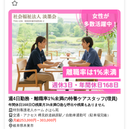
週4日勤務・離職率1%未満の特養ケアスタッフ(増員)
年間休日168日◎残業月3h未満◎急な呼出や残業もありません
特別養護老人ホーム さはら苑
交通・アクセス 樽見鉄道鍋原駅／自動車通勤可（駐車場完備）
月給253,000円～303,000円
岐阜県本巣市