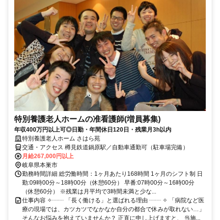
特別養護老人ホームの准看護師(増員募集)
年収400万円以上可◎日勤・年間休日120日・残業月3h以内
特別養護老人ホーム さはら苑
交通・アクセス 樽見鉄道鍋原駅／自動車通勤可（駐車場完備）
月給267,000円以上
岐阜県本巣市
勤務時間詳細 総労働時間：1ヶ月あたり168時間 1ヶ月のシフト制 日
勤:09時00分～18時00分（休憩60分） 早番:07時00分～16時00分
（休憩60分） ※残業は月平均で3時間未満と少な...
仕事内容 ✧┈┈ 「長く働ける」と選ばれる理由 ┈┈ ✧ 「病院など医
療の現場では、カツカツでなかなか自分の都合で休みが取れない…」
そんなお悩みを抱えていませんか？ 正直に申し上げますと、 当施...