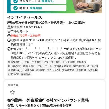
インサイドセールス
経験が活かせる✨高時給✅20代〜30代活躍中！週休二日制✨
株式会社DREAM PONY
フルリモート
時給1,700円～3,700円
勤務時間詳細 9:00〜21:00の間でシフト制 希望時間帯は相談OK！ 契
約更新期間：1年
仕事内容 ─┘─┘─┘─┘─┘─┘─┘─┘─┘ ▼働きやすい理由＆魅力▼ ✅
時給1700円〜3700円の高収入可能✨ ✅完全在宅！全国どこからでも
勤務OK！ ✅商談やクロージングなしのアポ獲得...
社員登用あり
主婦・主夫歓迎
フリーター歓迎
シフト自由
学歴不問
即日勤務OK
職場見学可
フルリモート
交通費全額支給
経験者歓迎
ネイルOK
食費補助あり
研修あり
在宅OK
ブランクOK
交通費支給
長期歓迎
シフト制
ピアスOK
服装自由
派遣社員
在宅勤務 外資系旅行会社でインバウンド業務
在宅、リモート勤務ＯＫ！英語が活かせるお仕事