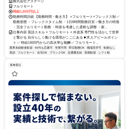
株式会社アステージ
フルリモート
時給1,800円以上
勤務時間詳細 【勤務時間・働き方】 ⭐フルリモート×フレックス制 ✅
勤務形態 ・フレックスタイム制 ・1日8時間勤務目安 ✅働き方の特徴
・完全フルリモート勤務 ・時差を考慮した柔軟な調整 ・家...
仕事内容 英語スキル × フルリモート × 外資系 専門性を活かして世界
と繋がる 自分らしく働ける環境がここにある ■ 求人アピールポイン
ト ✅ 時給1800円からの高水準な報酬 ✅ フルリモート...
業界未経験者歓迎
60代も応募可
学歴不問
即日勤務OK
職場見学可
転勤なし
英語
フルリモート
在宅OK
ブランクOK
交通費支給
長期歓迎
シフト制
業務委託