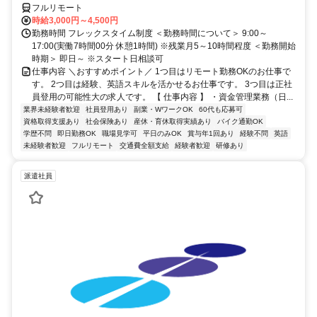
フルリモート
時給3,000円～4,500円
勤務時間 フレックスタイム制度 ＜勤務時間について＞ 9:00～
17:00(実働7時間00分 休憩1時間) ※残業月5～10時間程度 ＜勤務開始
時期＞ 即日～ ※スタート日相談可
仕事内容 ＼おすすめポイント／ 1つ目はリモート勤務OKのお仕事で
す。 2つ目は経験、英語スキルを活かせるお仕事です。 3つ目は正社
員登用の可能性大の求人です。 【 仕事内容 】 ・資金管理業務（日...
業界未経験者歓迎
社員登用あり
副業・WワークOK
60代も応募可
資格取得支援あり
社会保険あり
産休・育休取得実績あり
バイク通勤OK
学歴不問
即日勤務OK
職場見学可
平日のみOK
賞与年1回あり
経験不問
英語
未経験者歓迎
フルリモート
交通費全額支給
経験者歓迎
研修あり
派遣社員