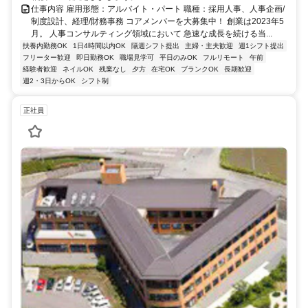
仕事内容 雇用形態：アルバイト・パート 職種：採用人事、人事企画/
制度設計、経理/財務事務 コアメンバーを大募集中！ 創業は2023年5
月。 人事コンサルティング領域において 急速な成長を続ける当...
扶養内勤務OK
1日4時間以内OK
隔週シフト提出
主婦・主夫歓迎
週1シフト提出
フリーター歓迎
即日勤務OK
職場見学可
平日のみOK
フルリモート
午前
経験者歓迎
ネイルOK
残業なし
夕方
在宅OK
ブランクOK
長期歓迎
週2・3日からOK
シフト制
正社員