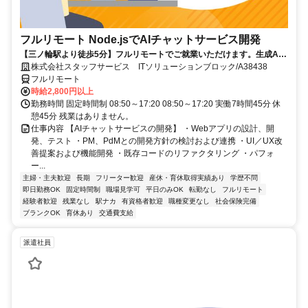
フルリモート Node.jsでAIチャットサービス開発
【三ノ輪駅より徒歩5分】フルリモートでご就業いただけます。生成AI
を活用したサービス開発に携われます。企画提案から改善まで幅広く関
株式会社スタッフサービス ITソリューションブロック/A38438
われる環境です☆
フルリモート
時給2,800円以上
勤務時間 固定時間制 08:50～17:20 08:50～17:20 実働7時間45分 休
憩45分 残業はありません。
仕事内容 【AIチャットサービスの開発】 ・Webアプリの設計、開
発、テスト ・PM、PdMとの開発方針の検討および連携 ・UI／UX改
善提案および機能開発 ・既存コードのリファクタリング ・パフォ
ー...
主婦・主夫歓迎
長期
フリーター歓迎
産休・育休取得実績あり
学歴不問
即日勤務OK
固定時間制
職場見学可
平日のみOK
転勤なし
フルリモート
経験者歓迎
残業なし
駅ナカ
有資格者歓迎
職種変更なし
社会保険完備
ブランクOK
育休あり
交通費支給
派遣社員