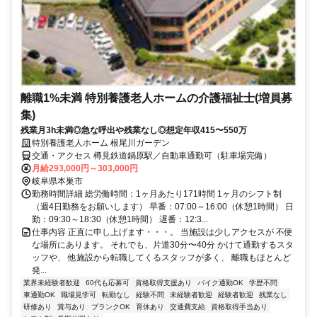
離職1%未満 特別養護老人ホームの介護福祉士(増員募
集)
残業月3h未満◎急な呼出や残業なし◎想定年収415〜550万
特別養護老人ホーム 根尾川ガーデン
交通・アクセス 樽見鉄道鍋原駅／自動車通勤可（駐車場完備）
月給293,000円～303,000円
岐阜県本巣市
勤務時間詳細 総労働時間：1ヶ月あたり171時間 1ヶ月のシフト制
（週4日勤務をお願いします） 早番：07:00～16:00（休憩1時間） 日
勤：09:30～18:30（休憩1時間） 遅番：12:3...
仕事内容 正直に申し上げます・・・。 当施設は少しアクセスが 不便
な場所にあります。 それでも、片道30分〜40分 かけて通勤するスタ
ッフや、 他施設から転職してくるスタッフが多く、 離職もほとんど
発...
業界未経験者歓迎
60代も応募可
資格取得支援あり
バイク通勤OK
学歴不問
車通勤OK
職場見学可
転勤なし
経験不問
未経験者歓迎
経験者歓迎
残業なし
研修あり
賞与あり
ブランクOK
育休あり
交通費支給
資格取得手当あり