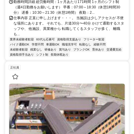
勤務時間詳細 総労働時間：1ヶ月あたり171時間 1ヶ月のシフト制
（週4日勤務をお願いします） 早番：07:00～18:30（休憩1時間30
分） 遅番：10:30～21:30（休憩1時間） 夜勤：2...
仕事内容 正直に申し上げます・・・。 当施設は少しアクセスが 不便
な場所にあります。 それでも、片道30分〜40分 かけて通勤するスタ
ッフや、 他施設、異業種から 転職してくるスタッフが多く、 離職
も...
業界未経験者歓迎
60代も応募可
資格取得支援あり
フリーター歓迎
バイク通勤OK
学歴不問
車通勤OK
職場見学可
転勤なし
経験不問
未経験者歓迎
残業なし
研修あり
賞与あり
ブランクOK
育休あり
交通費支給
資格取得手当あり
シフト制
長期休暇あり
正社員