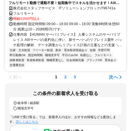
フルリモート勤務で通勤不要！短期集中でスキルを活かせます！AIXの
経験を積むチャンス！
株式会社スタッフサービス ITソリューションブロック/796741a
フルリモート
時給3,000円以上
勤務時間 固定時間制 09:00～18:00 09:00～18:00 実働8時間 休憩60
分 残業は10～20(時間/月)です。
仕事内容 【HUMAN サーバリプレイス】 人事システムのサーバリプ
レイス AIXサーバの老朽化に伴い、新サーバへのリプレイス案件 バッ
チ処理の解析、データ調査からリプレイス計画の立案などの支援 ＼...
主婦・主夫歓迎
フリーター歓迎
産休・育休取得実績あり
短期
学歴不問
即日勤務OK
固定時間制
職場見学可
平日のみOK
転勤なし
フルリモート
経験者歓迎
有資格者歓迎
職種変更なし
社会保険完備
ブランクOK
育休あり
交通費支給
前へ
次へ
1
2
3
この条件の新着求人を受け取る
岐阜県 / 鍋原駅
職場見学可
「LINEで受け取る」では、新着求人のほか、おすすめ情報なども配信しま
す。
詳しくはこちら