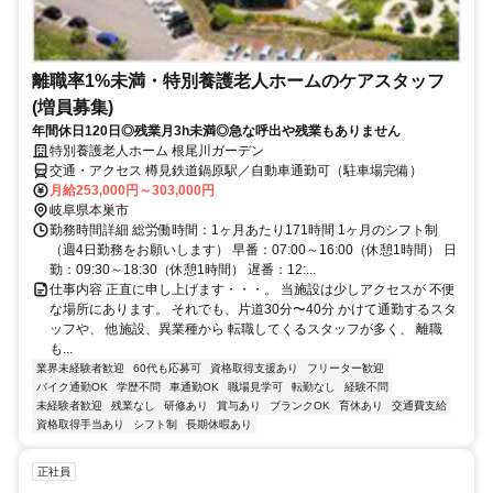
離職率1%未満・特別養護老人ホームのケアスタッフ
(増員募集)
年間休日120日◎残業月3h未満◎急な呼出や残業もありません
特別養護老人ホーム 根尾川ガーデン
交通・アクセス 樽見鉄道鍋原駅／自動車通勤可（駐車場完備）
月給253,000円～303,000円
岐阜県本巣市
勤務時間詳細 総労働時間：1ヶ月あたり171時間 1ヶ月のシフト制
（週4日勤務をお願いします） 早番：07:00～16:00（休憩1時間） 日
勤：09:30～18:30（休憩1時間） 遅番：12:...
仕事内容 正直に申し上げます・・・。 当施設は少しアクセスが 不便
な場所にあります。 それでも、片道30分〜40分 かけて通勤するスタ
ッフや、 他施設、異業種から 転職してくるスタッフが多く、 離職
も...
業界未経験者歓迎
60代も応募可
資格取得支援あり
フリーター歓迎
バイク通勤OK
学歴不問
車通勤OK
職場見学可
転勤なし
経験不問
未経験者歓迎
残業なし
研修あり
賞与あり
ブランクOK
育休あり
交通費支給
資格取得手当あり
シフト制
長期休暇あり
正社員