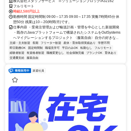
す.:*:.。o○ご応募お待ちしております！
株式会社スタッフサービス ITソリューションブロック/A32162
フルリモート
時給2,580円以上
勤務時間 固定時間制 09:00～17:35 09:00～17:35 実働7時間45分 休
憩50分 残業は10～20(時間/月)です。
仕事内容 ・受発注管理および輸送計画・管理を中心とした新規開発
・既存のJavaプラットフォームで構築されたシステムをOutSystems
へマイグレーションするプロジェクト 〈服装自由〉自分の好きな...
主婦・主夫歓迎
長期
フリーター歓迎
産休・育休取得実績あり
学歴不問
即日勤務OK
固定時間制
職場見学可
平日のみOK
転勤なし
フルリモート
経験者歓迎
有資格者歓迎
職種変更なし
社会保険完備
ブランクOK
育休あり
交通費支給
服装自由
派遣社員