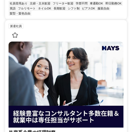
社員登用あり
主婦・主夫歓迎
フリーター歓迎
学歴不問
車通勤OK
即日勤務OK
英語
フルリモート
ネイルOK
長期歓迎
シフト制
ピアスOK
服装自由
髪型・髪色自由
派遣社員