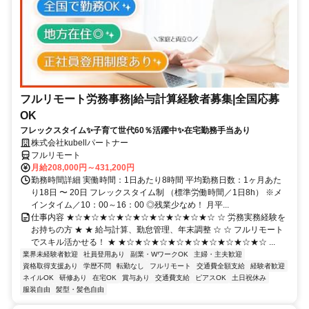
フルリモート労務事務|給与計算経験者募集|全国応募
OK
フレックスタイム✨子育て世代60％活躍中✨在宅勤務手当あり
株式会社kubellパートナー
フルリモート
月給208,000円～431,200円
勤務時間詳細 実働時間：1日あたり8時間 平均勤務日数：1ヶ月あた
り18日 〜 20日 フレックスタイム制 （標準労働時間／1日8h） ※メ
インタイム／10：00～16：00 ◎残業少なめ！ 月平...
仕事内容 ★☆★☆★☆★☆★☆★☆★☆★☆★☆ ☆ 労務実務経験を
お持ちの方 ★ ★ 給与計算、勤怠管理、年末調整 ☆ ☆ フルリモート
でスキル活かせる！ ★ ★☆★☆★☆★☆★☆★☆★☆★☆★☆ ...
業界未経験者歓迎
社員登用あり
副業・WワークOK
主婦・主夫歓迎
資格取得支援あり
学歴不問
転勤なし
フルリモート
交通費全額支給
経験者歓迎
ネイルOK
研修あり
在宅OK
賞与あり
交通費支給
ピアスOK
土日祝休み
服装自由
髪型・髪色自由