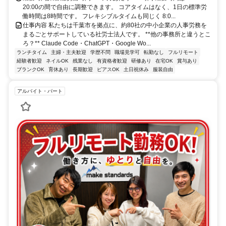
20:00の間で自由に調整できます。 コアタイムはなく、1日の標準労
働時間は8時間です。 フレキシブルタイムも同じく 8:0...
仕事内容 私たちは千葉市を拠点に、約80社の中小企業の人事労務を
まるごとサポートしている社労士法人です。 **他の事務所と違うとこ
ろ？** Claude Code・ChatGPT・Google Wo...
ランチタイム
主婦・主夫歓迎
学歴不問
職場見学可
転勤なし
フルリモート
経験者歓迎
ネイルOK
残業なし
有資格者歓迎
研修あり
在宅OK
賞与あり
ブランクOK
育休あり
長期歓迎
ピアスOK
土日祝休み
服装自由
アルバイト・パート