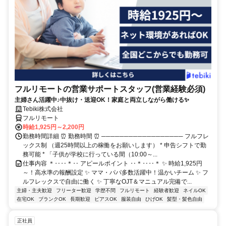
フルリモートの営業サポートスタッフ(営業経験必須)
主婦さん活躍中♪中抜け・送迎OK！家庭と両立しながら働ける✨
Tebiki株式会社
フルリモート
時給1,925円～2,200円
勤務時間詳細 ⏰ 勤務時間 ⏰ ────────────────── フルフレ
ックス制 （週25時間以上の稼働をお願いします） * 申告シフトで勤
務可能 * 「子供が学校に行っている間（10:00～...
仕事内容 ＊‥‥＊‥ アピールポイント ‥＊‥‥＊ ✨ 時給1,925円
～！高水準の報酬設定 ✨ ママ・パパ多数活躍中！温かいチーム ✨ フ
ルフレックスで自由に働く ✨ 丁寧なOJT＆マニュアル完備で...
主婦・主夫歓迎
フリーター歓迎
学歴不問
フルリモート
経験者歓迎
ネイルOK
在宅OK
ブランクOK
長期歓迎
ピアスOK
服装自由
ひげOK
髪型・髪色自由
正社員