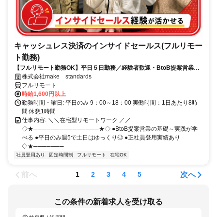
キャッシュレス決済のインサイドセールス(フルリモー
ト勤務)
【フルリモート勤務OK】平日５日勤務／経験者歓迎・BtoB提案営業で
スキルアップ
株式会社make standards
フルリモート
時給1,600円以上
勤務時間・曜日: 平日のみ 9：00～18：00 実働時間：1日あたり8時
間 休憩1時間
仕事内容: ＼＼在宅型リモートワーク ／／
◇★───────────────★◇ ●BtoB提案営業の基礎～実践が学
べる ●平日のみ週5で土日はゆっくり◎ ●正社員登用実績あり
◇★───────...
社員登用あり
固定時間制
フルリモート
在宅OK
前へ
次へ
1
2
3
4
5
この条件の新着求人を受け取る