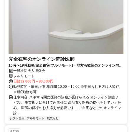
完全在宅のオンライン問診医師
10時〜19時勤務/完全在宅(フルリモート)・地方も歓迎のオンライン問診
業務
一般社団法人博愛会
フルリモート
日給32,000円～80,000円
勤務時間・曜日: ✅勤務時間 10:00～19:00 ※平日入れる方は大歓迎
※週0勤務も可
仕事内容: スキマ時間に医師の診察が受けられる オンライン診療サー
ビス。 事業拡大に向けて患者様に 高品質な医療の提供をしていくた
め、 医師の皆様のお力添えが必要です！ ご自宅などでのオンライン
診...
シフト自由
フルリモート
残業なし
正社員