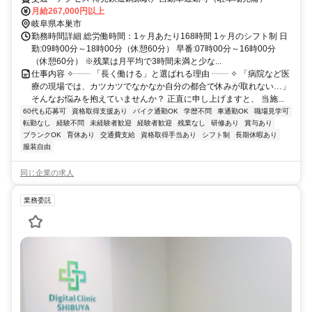
月給267,000円以上
岐阜県本巣市
勤務時間詳細 総労働時間：1ヶ月あたり168時間 1ヶ月のシフト制 日
勤:09時00分～18時00分（休憩60分） 早番:07時00分～16時00分
（休憩60分） ※残業は月平均で3時間未満と少な...
仕事内容 ✧┈┈ 「長く働ける」と選ばれる理由 ┈┈ ✧ 「病院など医
療の現場では、カツカツでなかなか自分の都合で休みが取れない…」
そんなお悩みを抱えていませんか？ 正直に申し上げますと、 当施...
60代も応募可
資格取得支援あり
バイク通勤OK
学歴不問
車通勤OK
職場見学可
転勤なし
経験不問
未経験者歓迎
経験者歓迎
残業なし
研修あり
賞与あり
ブランクOK
育休あり
交通費支給
資格取得手当あり
シフト制
長期休暇あり
服装自由
同じ企業の求人
業務委託