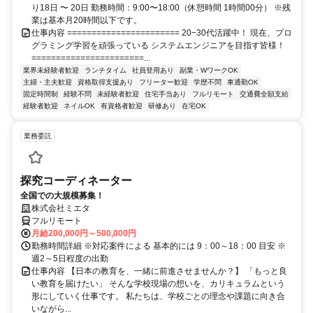
り18日 〜 20日 勤務時間：9:00〜18:00（休憩時間 1時間00分） ※残
業は基本月20時間以下です。
仕事内容 ======================= 20−30代活躍中！ 現在、プロ
グラミング学習を頑張っている システムエンジニアを目指す皆様！
=======================...
業界未経験者歓迎
ランチタイム
社員登用あり
副業・WワークOK
主婦・主夫歓迎
資格取得支援あり
フリーター歓迎
学歴不問
車通勤OK
固定時間制
経験不問
未経験者歓迎
住宅手当あり
フルリモート
交通費全額支給
経験者歓迎
ネイルOK
有資格者歓迎
研修あり
在宅OK
業務委託
探究コーディネーター
全国での大規模募集！
株式会社ミエタ
フルリモート
月給200,000円～500,000円
勤務時間詳細 ※対応案件による 基本的には 9：00～18：00 目安 ※
週2～5日程度の出勤
仕事内容 【日本の教育を、一緒に前進させませんか？】 「もっと良
い教育を届けたい」 そんな学校現場の想いを、カリキュラムという
形にしていく仕事です。 私たちは、学校ごとの理念や課題に向き合
いながら...