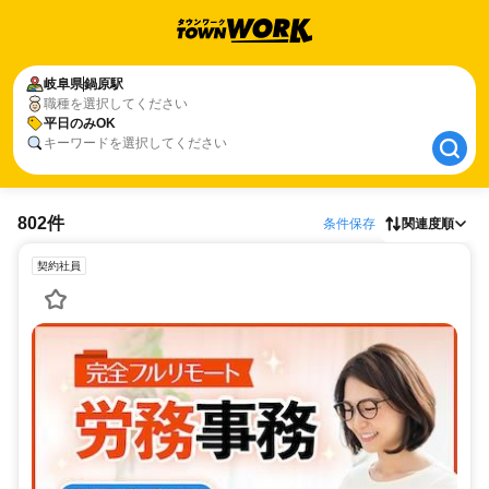
岐阜県
岐阜県
鍋原駅
鍋原駅
職種を選択してください
平日のみOK
平日のみOK
キーワードを選択してください
802件
条件保存
関連度順
契約社員