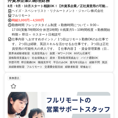
外資系企業の経理財務
8月・9月・10月スタート相談OK！【外資系企業／正社員登用の可能性
大／700万～800万／リモート勤務OK】経理財務
ヘイズ・スペシャリスト・リクルートメント・ジャパン株式会社
フルリモート
時給3,000円～4,500円
勤務時間 フレックスタイム制度 ＜勤務時間について＞ 9:00～
17:00(実働7時間00分 休憩1時間) ※残業月5～10時間程度 ＜勤務開始
時期＞ 即日～ ※スタート日相談可
仕事内容 ＼おすすめポイント／ 1つ目はリモート勤務OKのお仕事で
す。 2つ目は経験、英語スキルを活かせるお仕事です。 3つ目は正社
員登用の可能性大の求人です。 【 仕事内容 】 ・資金管理業務（日...
業界未経験者歓迎
社員登用あり
副業・WワークOK
60代も応募可
資格取得支援あり
社会保険あり
産休・育休取得実績あり
バイク通勤OK
学歴不問
即日勤務OK
職場見学可
平日のみOK
賞与年1回あり
経験不問
英語
未経験者歓迎
フルリモート
交通費全額支給
経験者歓迎
研修あり
業務委託