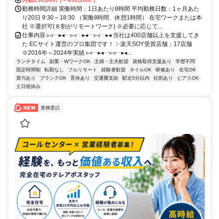
勤務時間詳細 実働時間：1日あたり8時間 平均勤務日数：1ヶ月あた
り20日 9:30～18:30 （実働8時間、休憩1時間） 在宅ワークまたは本
社 ※選択可(８割がリモートワーク) ※必要に応じて...
仕事内容 ▹◃┄▸◂┄▹◃┄▸◂┄▹◃┄▸◂ 当社は400店舗以上を支援してき
た ECサイト運営のプロ集団です！ ✨楽天SOY受賞店舗：17店舗
※2016年～2024年実績 ▹◃┄▸◂┄▹◃┄▸◂...
ランチタイム
副業・WワークOK
主婦・主夫歓迎
資格取得支援あり
学歴不問
固定時間制
転勤なし
フルリモート
経験者歓迎
ネイルOK
研修あり
在宅OK
賞与あり
ブランクOK
育休あり
交通費支給
駅近5分以内
社割あり
ピアスOK
土日祝休み
業務委託