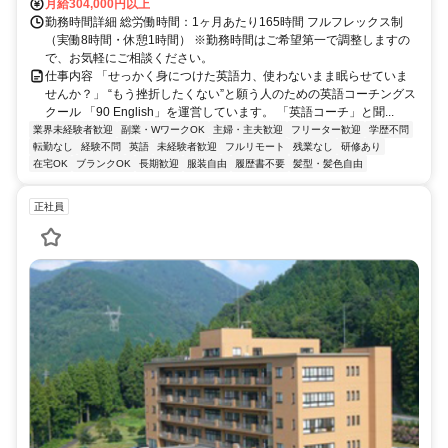
月給304,000円以上
勤務時間詳細 総労働時間：1ヶ月あたり165時間 フルフレックス制
（実働8時間・休憩1時間） ※勤務時間はご希望第一で調整しますの
で、お気軽にご相談ください。
仕事内容 「せっかく身につけた英語力、使わないまま眠らせていま
せんか？」 “もう挫折したくない”と願う人のための英語コーチングス
クール 「90 English」を運営しています。 「英語コーチ」と聞...
業界未経験者歓迎
副業・WワークOK
主婦・主夫歓迎
フリーター歓迎
学歴不問
転勤なし
経験不問
英語
未経験者歓迎
フルリモート
残業なし
研修あり
在宅OK
ブランクOK
長期歓迎
服装自由
履歴書不要
髪型・髪色自由
正社員