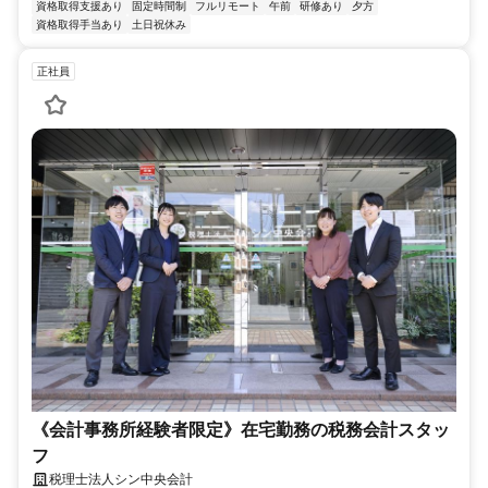
資格取得支援あり
固定時間制
フルリモート
午前
研修あり
夕方
資格取得手当あり
土日祝休み
正社員
《会計事務所経験者限定》在宅勤務の税務会計スタッ
フ
税理士法人シン中央会計