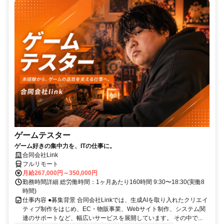
ゲームテスター
ゲーム好きの集中力を、ITの仕事に。
合同会社Link
フルリモート
月給267,000円～350,000円
勤務時間詳細 総労働時間：1ヶ月あたり160時間 9:30〜18:30(実働8
時間)
仕事内容 ●募集背景 合同会社Linkでは、生成AIを取り入れたクリエイ
ティブ制作をはじめ、EC・物販事業、Webサイト制作、システム関
連のサポートなど、幅広いサービスを展開しています。 その中で...