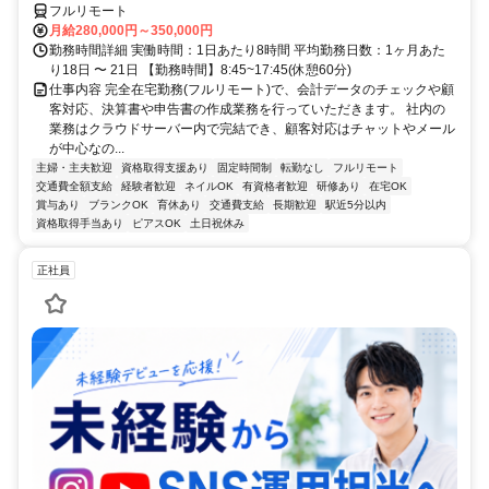
フルリモート
月給280,000円～350,000円
勤務時間詳細 実働時間：1日あたり8時間 平均勤務日数：1ヶ月あた
り18日 〜 21日 【勤務時間】8:45~17:45(休憩60分)
仕事内容 完全在宅勤務(フルリモート)で、会計データのチェックや顧
客対応、決算書や申告書の作成業務を行っていただきます。 社内の
業務はクラウドサーバー内で完結でき、顧客対応はチャットやメール
が中心なの...
主婦・主夫歓迎
資格取得支援あり
固定時間制
転勤なし
フルリモート
交通費全額支給
経験者歓迎
ネイルOK
有資格者歓迎
研修あり
在宅OK
賞与あり
ブランクOK
育休あり
交通費支給
長期歓迎
駅近5分以内
資格取得手当あり
ピアスOK
土日祝休み
正社員