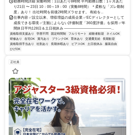
勤務時間詳細 実働時間：1日あたり8時間 平均勤務日数：1ヶ月あた
り21日 〜 23日 10：00～19：00（実働8時間） ＊柔軟な「ズレ勤制
度」あり！ 出社時間を前後2時間ズラせます。 有給を...
仕事内容 ✅設立以来、増収増益の成長企業 ✅ECディレクターとして
成長できる環境 ✅主観によらない評価制度「360度評価」を採用 ✅年
間休日平均128日＆土日祝休み ―――――――――――――...
資格取得支援あり
学歴不問
固定時間制
フルリモート
経験者歓迎
ネイルOK
研修あり
在宅OK
賞与あり
ブランクOK
育休あり
交通費支給
長期歓迎
資格取得手当あり
社割あり
長期休暇あり
ピアスOK
土日祝休み
服装自由
ひげOK
正社員