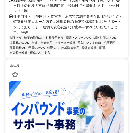
勤務時間 勤務時間： 5:00～14:00 （実働7時間45分 休憩60分） 週4
日以上の勤務の方歓迎 勤務時間、出勤日 ご相談応じます。 公休日：
シフト制
仕事内容 ＜仕事内容＞ 食堂内、厨房での調理業務全般 勤務いただく
特別養護老人ホーム内では利用者様の 病状や体調に応じたサポート
をしております。 適切で安心安全なお食事を食べていただくこと
で、 疾患...
制服あり
扶養内勤務OK
社員登用あり
副業・WワークOK
1日4時間以内OK
土日祝のみOK
主婦・主夫歓迎
フリーター歓迎
早朝
シフト自由
学歴不問
即日勤務OK
平日のみOK
転勤なし
未経験者歓迎
経験者歓迎
夜間
有資格者歓迎
研修あり
夕方
正社員