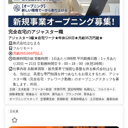
完全在宅のアジャスター職
アジャスター3級★在宅ワーク★年休120日★月給35万円超★
株式会社はなまる
フルリモート
月給355,000円以上
勤務時間詳細 実働時間：1日あたり8時間 平均勤務日数：1ヶ月あた
り20日 〜 21日 ⏰勤務時間⏰ 9：00～18：00（休憩1時間）
仕事内容 自動車買取・販売業界で強固な基盤を誇る株式会社はなま
る。当社は、高度な専門知識を持つあなたをお迎えするため、アジャ
スター職（完全在宅・テレワーク勤務）のオープニングスタッフを募
集します。外回...
主婦・主夫歓迎
フリーター歓迎
学歴不問
固定時間制
転勤なし
フルリモート
経験者歓迎
研修あり
在宅OK
賞与あり
ブランクOK
育休あり
オープニングスタッフ
交通費支給
長期歓迎
長期休暇あり
土日祝休み
服装自由
正社員