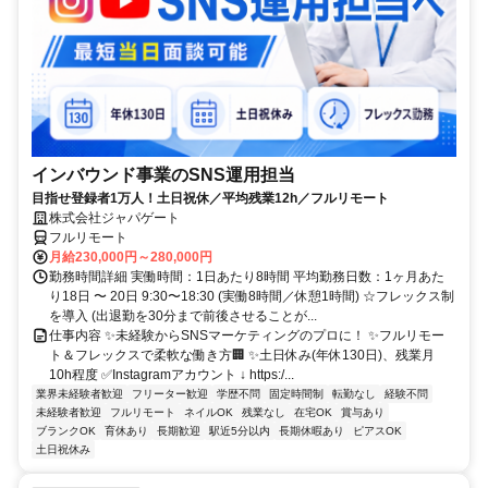
インバウンド事業のSNS運用担当
目指せ登録者1万人！土日祝休／平均残業12h／フルリモート
株式会社ジャパゲート
フルリモート
月給230,000円～280,000円
勤務時間詳細 実働時間：1日あたり8時間 平均勤務日数：1ヶ月あた
り18日 〜 20日 9:30〜18:30 (実働8時間／休憩1時間) ☆フレックス制
を導入 (出退勤を30分まで前後させることが...
仕事内容 ✨未経験からSNSマーケティングのプロに！ ✨フルリモー
ト＆フレックスで柔軟な働き方🏢 ✨土日休み(年休130日)、残業月
10h程度 ✅Instagramアカウント ↓ https:/...
業界未経験者歓迎
フリーター歓迎
学歴不問
固定時間制
転勤なし
経験不問
未経験者歓迎
フルリモート
ネイルOK
残業なし
在宅OK
賞与あり
ブランクOK
育休あり
長期歓迎
駅近5分以内
長期休暇あり
ピアスOK
土日祝休み