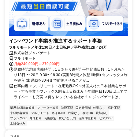
インバウンド事業を推進するサポート事務
フルリモート／年休130日／土日祝休／平均残業12h／24万
株式会社ジャパゲート
フルリモート
月給240,000円～270,000円
勤務時間詳細 実働時間：1日あたり8時間 平均勤務日数：1ヶ月あた
り18日 〜 20日 9:30〜18:30 (実働8時間／休憩1時間) ☆フレックス制
を導入 (出退勤を30分まで前後させることが...
仕事内容 ✨フルリモート・在宅勤務OK ✨外国人材の日本就業をサポ
ートする事業 ✨フレックス制＆土日祝休み ✨年間休日130日以上でプ
ライベートも充実 ＜何をやっている会社か？＞ ジャパゲートは、
「...
業界未経験者歓迎
フリーター歓迎
学歴不問
固定時間制
転勤なし
経験不問
未経験者歓迎
フルリモート
ネイルOK
残業なし
在宅OK
賞与あり
ブランクOK
育休あり
長期歓迎
駅近5分以内
長期休暇あり
ピアスOK
土日祝休み
正社員