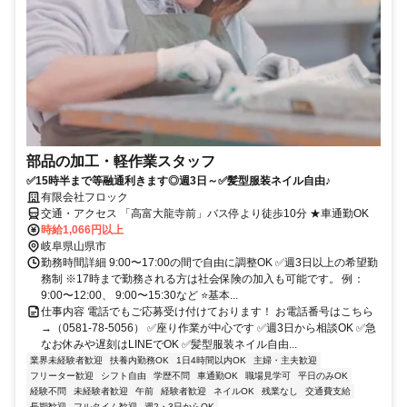
部品の加工・軽作業スタッフ
✅15時半まで等融通利きます◎週3日～✅髪型服装ネイル自由♪
有限会社フロック
交通・アクセス 「高富大龍寺前」バス停より徒歩10分 ★車通勤OK
時給1,066円以上
岐阜県山県市
勤務時間詳細 9:00〜17:00の間で自由に調整OK ✅週3日以上の希望勤
務制 ※17時まで勤務される方は社会保険の加入も可能です。 例：
9:00〜12:00、 9:00〜15:30など ⭐基本...
仕事内容 電話でもご応募受け付けております！ お電話番号はこちら
→（0581-78-5056） ✅座り作業が中心です ✅週3日から相談OK ✅急
なお休みや遅刻はLINEでOK ✅髪型服装ネイル自由...
業界未経験者歓迎
扶養内勤務OK
1日4時間以内OK
主婦・主夫歓迎
フリーター歓迎
シフト自由
学歴不問
車通勤OK
職場見学可
平日のみOK
経験不問
未経験者歓迎
午前
経験者歓迎
ネイルOK
残業なし
交通費支給
長期歓迎
フルタイム歓迎
週2・3日からOK