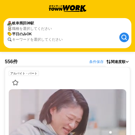
岐阜県
田神駅
職種を選択してください
平日のみOK
キーワードを選択してください
556件
条件保存
関連度順
アルバイト・パート