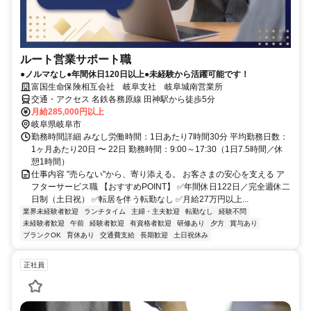
ルート営業サポート職
●ノルマなし●年間休日120日以上●未経験から活躍可能です！
富国生命保険相互会社 岐阜支社 岐阜城南営業所
交通・アクセス 名鉄各務原線 田神駅から徒歩5分
月給285,000円以上
岐阜県岐阜市
勤務時間詳細 みなし労働時間：1日あたり7時間30分 平均勤務日数：
1ヶ月あたり20日 〜 22日 勤務時間：9:00～17:30（1日7.5時間／休
憩1時間）
仕事内容 "売らない"から、寄り添える。 お客さまの安心を支える ア
フターサービス職 【おすすめPOINT】 ✅年間休日122日／完全週休二
日制（土日祝） ✅転居を伴う転勤なし ✅月給27万円以上...
業界未経験者歓迎
ランチタイム
主婦・主夫歓迎
転勤なし
経験不問
未経験者歓迎
午前
経験者歓迎
有資格者歓迎
研修あり
夕方
賞与あり
ブランクOK
育休あり
交通費支給
長期歓迎
土日祝休み
正社員