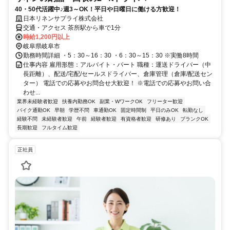
40・50代活躍中♪週3～OK！平日や日曜日に働ける方歓迎！
日本リネンサプライ株式会社
交通・アクセス 茶所駅から車で1分
時給1,200円以上
岐阜県岐阜市
勤務時間詳細 ・5：30～16：30 ・6：30～15：30 ※実働8時間
仕事内容 雇用形態：アルバイト・パート 職種：運送ドライバー（中
長距離）、配送/宅配/セールスドライバー、倉庫管理（倉庫/配送セン
ター） 電話での応募やお問合せ大歓迎！ ※電話での応募やお問い合
わせ...
業界未経験者歓迎
扶養内勤務OK
副業・WワークOK
フリーター歓迎
バイク通勤OK
早朝
学歴不問
車通勤OK
固定時間制
平日のみOK
転勤なし
経験不問
未経験者歓迎
午前
経験者歓迎
有資格者歓迎
研修あり
ブランクOK
長期歓迎
フルタイム歓迎
正社員