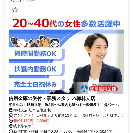
アルバイト・パート
信用金庫の受付・事務スタッフ/梅林支店
平日のみ・15時退勤！週3日〜扶養内も選べる一般事務！主婦パート活
躍中の金融事務アルバイト・パート募集◎
梅林支店(岐阜信用金庫)
アクセス: ①「田神駅」より徒歩13分 ② 「名鉄岐阜駅」より徒歩15
分 ◎自転車通勤OK
時給1,150円～1,200円
岐阜県岐阜市
勤務時間・曜日: 平日の9:00 ～ 15:00 （実働5時間 / 休憩1時間）