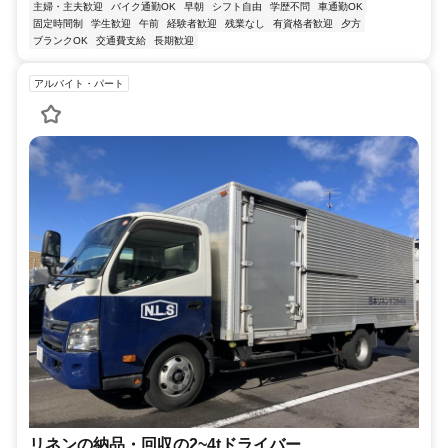
主婦・主夫歓迎
バイク通勤OK
早朝
シフト自由
学歴不問
車通勤OK
固定時間制
学生歓迎
午前
経験者歓迎
残業なし
有資格者歓迎
夕方
ブランクOK
交通費支給
長期歓迎
アルバイト・パート
リネンの納品・回収の2~4tドライバー