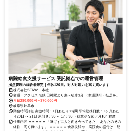
病院給食支援サービス 受託拠点での運営管理
拠点管理の経験者限定｜年休120日。対人対応力を高く買います
株式会社SEIWA 本社
交通・アクセス 名鉄 田神駅より東へ徒歩3分 （車通勤可・転居を伴
う転勤なし）
月給280,000円～370,000円
岐阜県岐阜市
勤務時間詳細 実働時間：1日あたり8時間 平均勤務日数：1ヶ月あた
り20日 〜 21日 原則 8：30 ～ 17：30 ・残業少なめ／月10h 程度
仕事内容 ＝＝＝＝＝ 「逃げずに人と向き合ってきた」 あなたのその
経験、高く買います。 ＝＝＝＝＝ 食器洗浄や、病院食の盛付け・配