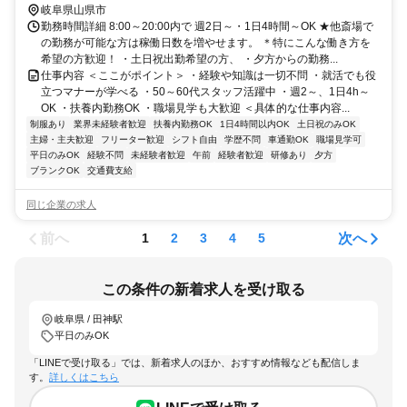
岐阜県山県市
勤務時間詳細 8:00～20:00内で 週2日～・1日4時間～OK ★他斎場で
の勤務が可能な方は稼働日数を増やせます。 ＊特にこんな働き方を
希望の方歓迎！ ・土日祝出勤希望の方、 ・夕方からの勤務...
仕事内容 ＜ここがポイント＞ ・経験や知識は一切不問 ・就活でも役
立つマナーが学べる ・50～60代スタッフ活躍中 ・週2～、1日4h～
OK ・扶養内勤務OK ・職場見学も大歓迎 ＜具体的な仕事内容...
制服あり
業界未経験者歓迎
扶養内勤務OK
1日4時間以内OK
土日祝のみOK
主婦・主夫歓迎
フリーター歓迎
シフト自由
学歴不問
車通勤OK
職場見学可
平日のみOK
経験不問
未経験者歓迎
午前
経験者歓迎
研修あり
夕方
ブランクOK
交通費支給
同じ企業の求人
前へ
次へ
1
2
3
4
5
この条件の新着求人を受け取る
岐阜県 / 田神駅
平日のみOK
「LINEで受け取る」では、新着求人のほか、おすすめ情報なども配信しま
す。
詳しくはこちら