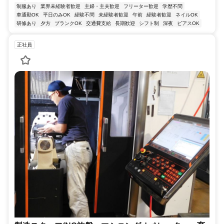
制服あり
業界未経験者歓迎
主婦・主夫歓迎
フリーター歓迎
学歴不問
車通勤OK
平日のみOK
経験不問
未経験者歓迎
午前
経験者歓迎
ネイルOK
研修あり
夕方
ブランクOK
交通費支給
長期歓迎
シフト制
深夜
ピアスOK
正社員