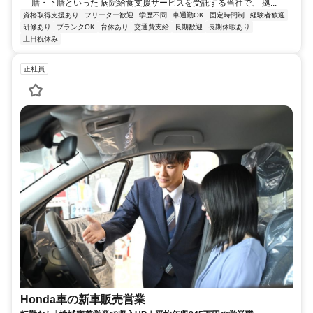
膳・下膳といった 病院給食支援サービスを受託する当社で、 拠...
資格取得支援あり
フリーター歓迎
学歴不問
車通勤OK
固定時間制
経験者歓迎
研修あり
ブランクOK
育休あり
交通費支給
長期歓迎
長期休暇あり
土日祝休み
正社員
Honda車の新車販売営業