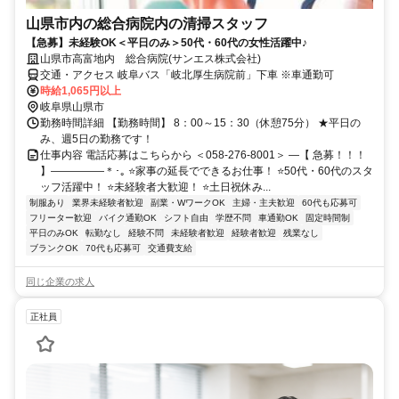
山県市内の総合病院内の清掃スタッフ
【急募】未経験OK＜平日のみ＞50代・60代の女性活躍中♪
山県市高富地内 総合病院(サンエス株式会社)
交通・アクセス 岐阜バス「岐北厚生病院前」下車 ※車通勤可
時給1,065円以上
岐阜県山県市
勤務時間詳細 【勤務時間】 8：00～15：30（休憩75分） ★平日の
み、週5日の勤務です！
仕事内容 電話応募はこちらから ＜058-276-8001＞ ―【 急募！！！
】―――――＊･｡ ⭐家事の延長でできるお仕事！ ⭐50代・60代のスタ
ッフ活躍中！ ⭐未経験者大歓迎！ ⭐土日祝休み...
制服あり
業界未経験者歓迎
副業・WワークOK
主婦・主夫歓迎
60代も応募可
フリーター歓迎
バイク通勤OK
シフト自由
学歴不問
車通勤OK
固定時間制
平日のみOK
転勤なし
経験不問
未経験者歓迎
経験者歓迎
残業なし
ブランクOK
70代も応募可
交通費支給
同じ企業の求人
正社員