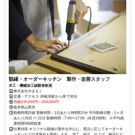
額縁・オーダーキッチン 製作・改善スタッフ
木工・機械加工経験者歓迎
株式会社やまもく
交通・アクセス JR岐阜駅から車で30分
月給230,000円～250,000円
岐阜県山県市
勤務時間詳細 実働時間：1日あたり8時間15分 平均勤務日数：1ヶ月
あたり20日 〜 22日 勤務時間：7:45〜17:00（休憩1時間） ※平均残
業時間5時間程度
仕事内容 オリジナル額縁の製作を中心に、受注に応じてオーダーキ
ッチンなどの木製品も製作します。 加工、組立、仕上げ、検品など