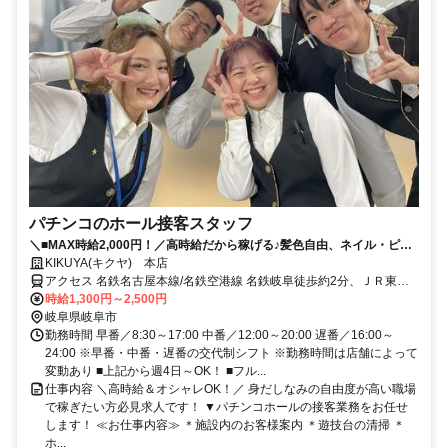
パチンコのホール接客スタッフ
＼■MAX時給2,000円！／高時給だから稼げる♪髪色自由、ネイル・ピア
スOK★
KIKUYA(キクヤ) 本店
アクセス 名鉄名古屋本線/名鉄空港線 名鉄岐阜徒歩約2分、ＪＲ東海
道本線 岐阜長良口徒歩約5分、名鉄名古屋本線 加納（岐阜県）徒歩約
時給1,300円～2,500円
14分 名鉄新岐阜駅から徒歩1分
岐阜県岐阜市
勤務時間 早番／8:30～17:00 中番／12:00～20:00 遅番／16:00～
24:00 ※早番・中番・遅番の交代制シフト ※勤務時間は店舗によって
変動あり ■上記から週4日～OK！ ■フル...
仕事内容 ＼高時給＆オシャレOK！／ 身だしなみの自由度が高い職場
で稼ぎたい方必見求人です！ ▼パチンコホールの接客業務をお任せ
します！ ≪お仕事内容≫ ＊施設内のお客様案内 ＊遊技台の清掃 ＊
ホ...