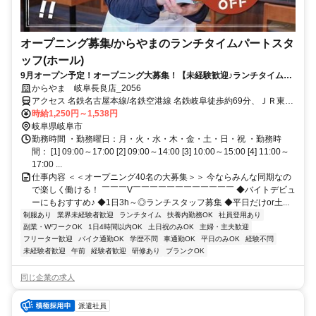
オープニング募集/からやまのランチタイムパートスタ
ッフ(ホール)
9月オープン予定！オープニング大募集！【未経験歓迎♪ランチタイム募
集】初バイト・ブランクOK◆週2日～＆9時～17時のうち1日3時間～
からやま 岐阜長良店_2056
OK◆車・バイク通勤OK！◆副業・Wワーク可◆主婦（夫）さん・学生
アクセス 名鉄名古屋本線/名鉄空港線 名鉄岐阜徒歩約69分、ＪＲ東海
さん・フリーターさん活躍中◆まかないはボリューム満点＆半額♪◆面接
道本線 岐阜長良口徒歩約72分、名鉄各務原線/名鉄犬山線 田神徒歩約
時給1,250円～1,538円
時は履歴書不要
72分 岐阜環状線 クリーンループぎふ(県道77号)沿い／「岐阜駅」か
岐阜県岐阜市
ら車で2分「福光東2」交差点スグ／岐阜メモリアルセンターから徒歩
勤務時間 ・勤務曜日：月・火・水・木・金・土・日・祝 ・勤務時
5分
間： [1] 09:00～17:00 [2] 09:00～14:00 [3] 10:00～15:00 [4] 11:00～
17:00 ...
仕事内容 ＜＜オープニング40名の大募集＞＞ 今ならみんな同期なの
で楽しく働ける！ ￣￣￣V￣￣￣￣￣￣￣￣￣￣￣￣ ◆バイトデビュ
ーにもおすすめ♪ ◆1日3h～◎ランチスタッフ募集 ◆平日だけor土...
制服あり
業界未経験者歓迎
ランチタイム
扶養内勤務OK
社員登用あり
副業・WワークOK
1日4時間以内OK
土日祝のみOK
主婦・主夫歓迎
フリーター歓迎
バイク通勤OK
学歴不問
車通勤OK
平日のみOK
経験不問
未経験者歓迎
午前
経験者歓迎
研修あり
ブランクOK
同じ企業の求人
派遣社員