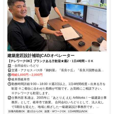
建築意匠設計補助|CADオペレーター
【テレワークOK】ブランクある方歓迎★週2・1日4時間～ＯＫ
・合同会社いろどり
交通・アクセス バス停『鵜飼屋』『長良ケ丘』『長良川国際会議場
北口』徒歩５分
時給1,600円～2,000円
岐阜県岐阜市
勤務時間詳細 9:00～18:00 ※週2日以上、1日4時間程度～出来る方を
歓迎 ※ご都合に合わせた勤務が可能です。お気軽にご相談下さい。
※テレワークも歓迎します。
仕事内容 私達は、2005年に「あとりえ えむ ArtWorks！一級建築士事
務所」として、岐阜市で創業。 合同会社いろどりとして、法人化し
て5期目を迎えた、地域に根ざした一級建築設計事務所です。 ...
扶養内勤務OK
週1日からOK
副業・WワークOK
1日4時間以内OK