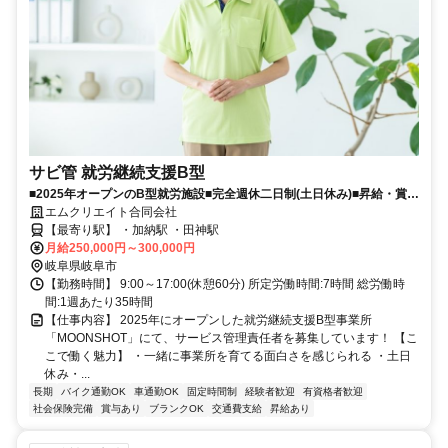
サビ管 就労継続支援B型
■2025年オープンのB型就労施設■完全週休二日制(土日休み)■昇給・賞与
あり■児童分野の経験も活かせる！
エムクリエイト合同会社
【最寄り駅】 ・加納駅 ・田神駅
月給250,000円～300,000円
岐阜県岐阜市
【勤務時間】 9:00～17:00(休憩60分) 所定労働時間:7時間 総労働時
間:1週あたり35時間
【仕事内容】 2025年にオープンした就労継続支援B型事業所
「MOONSHOT」にて、サービス管理責任者を募集しています！ 【こ
こで働く魅力】 ・一緒に事業所を育てる面白さを感じられる ・土日
休み・...
長期
バイク通勤OK
車通勤OK
固定時間制
経験者歓迎
有資格者歓迎
社会保険完備
賞与あり
ブランクOK
交通費支給
昇給あり