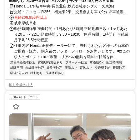
転勤なし│地域密着営業で収入UP｜平均年収845万円の営業職
Honda Cars 岐阜中央 長良北店(株式会社ホンダカーズ東海)
交通・アクセス R256「福光東2東」交差点より車で2分 ※車通勤
OK（駐車場完備）
月給206,850円以上
岐阜県岐阜市
勤務時間詳細 実働時間：1日あたり8時間 平均勤務日数：1ヶ月あた
り20日 〜 22日 勤務時間：9:30～18:30（休憩時間：1時間） ※残業
月平均25.5時間程度
仕事内容 Honda正規ディーラーにて、 来店されたお客様への新車の
ご提案・販売、 購入後のアフターフォローをお願いします。 ■□ この
求人のポイント □■ ✅希望エリアへの配属を確約 ✅転居を伴...
業界未経験者歓迎
資格取得支援あり
フリーター歓迎
車通勤OK
固定時間制
経験不問
未経験者歓迎
経験者歓迎
研修あり
育休あり
交通費支給
長期歓迎
駅近5分以内
社割あり
長期休暇あり
同じ企業の求人
アルバイト・パート