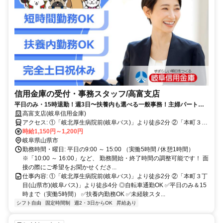
信用金庫の受付・事務スタッフ/高富支店
平日のみ・15時退勤！週3日〜扶養内も選べる一般事務！主婦パート活
躍中の金融事務アルバイト・パート募集◎
高富支店(岐阜信用金庫)
アクセス: ①「岐北厚生病院前(岐阜バス)」より徒歩2分 ②「本町３丁
目(山県市)(岐阜バス)」より徒歩4分 ◎自転車通勤OK
時給1,150円～1,200円
岐阜県山県市
勤務時間・曜日: 平日の9:00 ～ 15:00 （実働5時間 / 休憩1時間）
※「10:00 ～ 16:00」など、 勤務開始・終了時間の調整可能です！ 面
接の際にご希望をお聞かせくださ...
仕事内容: ①「岐北厚生病院前(岐阜バス)」より徒歩2分 ②「本町３丁
目(山県市)(岐阜バス)」より徒歩4分 ◎自転車通勤OK ✅平日のみ＆15
時まで（実働5時間） ✅扶養内勤務OK ✅未経験スタ...
シフト自由
固定時間制
週2・3日からOK
昇給あり