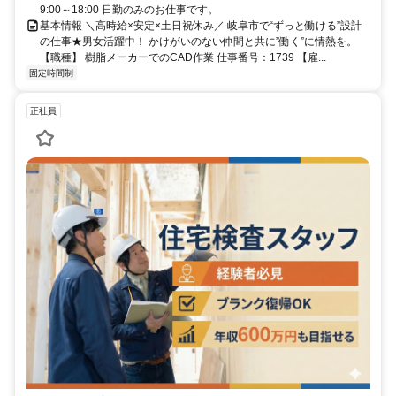
9:00～18:00 日勤のみのお仕事です。
基本情報 ＼高時給×安定×土日祝休み／ 岐阜市で“ずっと働ける”設計
の仕事★男女活躍中！ かけがいのない仲間と共に”働く”に情熱を。
【職種】 樹脂メーカーでのCAD作業 仕事番号：1739 【雇...
固定時間制
正社員