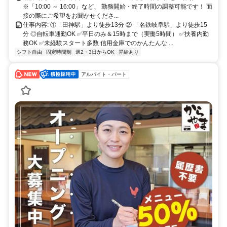
※「10:00 ～ 16:00」など、 勤務開始・終了時間の調整可能です！ 面
接の際にご希望をお聞かせくださ...
仕事内容: ①「田神駅」より徒歩13分 ② 「名鉄岐阜駅」より徒歩15
分 ◎自転車通勤OK ✅平日のみ＆15時まで（実働5時間） ✅扶養内勤
務OK ✅未経験スタート多数 信用金庫でのかんたんな ...
シフト自由
固定時間制
週2・3日からOK
昇給あり
アルバイト・パート