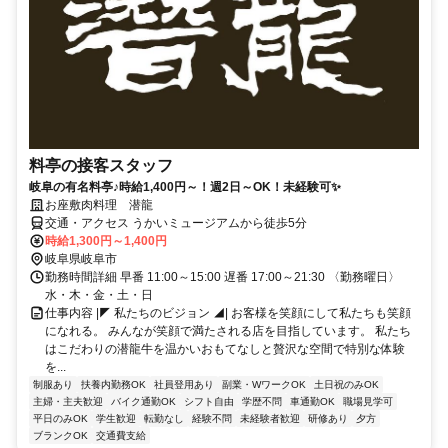
料亭の接客スタッフ
岐阜の有名料亭♪時給1,400円～！週2日～OK！未経験可✨
お座敷肉料理 潜龍
交通・アクセス うかいミュージアムから徒歩5分
時給1,300円～1,400円
岐阜県岐阜市
勤務時間詳細 早番 11:00～15:00 遅番 17:00～21:30 〈勤務曜日〉
水・木・金・土・日
仕事内容 |◤ 私たちのビジョン ◢| お客様を笑顔にして私たちも笑顔
になれる。 みんなが笑顔で満たされる店を目指しています。 私たち
はこだわりの潜龍牛を温かいおもてなしと贅沢な空間で特別な体験
を...
制服あり
扶養内勤務OK
社員登用あり
副業・WワークOK
土日祝のみOK
主婦・主夫歓迎
バイク通勤OK
シフト自由
学歴不問
車通勤OK
職場見学可
平日のみOK
学生歓迎
転勤なし
経験不問
未経験者歓迎
研修あり
夕方
ブランクOK
交通費支給