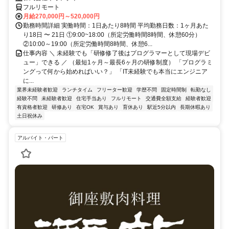
フルリモート
月給270,000円～520,000円
勤務時間詳細 実働時間：1日あたり8時間 平均勤務日数：1ヶ月あた
り18日 〜 21日 ①9:00~18:00（所定労働時間8時間、休憩60分）
②10:00～19:00（所定労働時間8時間、休憩6...
仕事内容 ＼ 未経験でも「研修修了後はプログラマーとして現場デビ
ュー」できる ／ （最短1ヶ月～最長6ヶ月の研修制度） 「プログラミ
ングって何から始めればいい？」 「IT未経験でも本当にエンジニア
に...
業界未経験者歓迎
ランチタイム
フリーター歓迎
学歴不問
固定時間制
転勤なし
経験不問
未経験者歓迎
住宅手当あり
フルリモート
交通費全額支給
経験者歓迎
有資格者歓迎
研修あり
在宅OK
賞与あり
育休あり
駅近5分以内
長期休暇あり
土日祝休み
アルバイト・パート