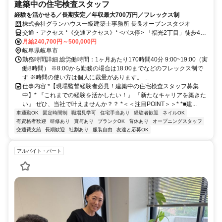
建築中の住宅検査スタッフ
経験を活かせる／長期安定／年収最大700万円／フレックス制
株式会社グランハウス一級建築士事務所 長良オープンスタジオ
交通・アクセス *《交通アクセス》* <バス停> 「福光2丁目」徒歩4分
＊マイカー通勤可＊ ＊駐車場あり＊
月給240,700円～500,000円
岐阜県岐阜市
勤務時間詳細 総労働時間：1ヶ月あたり170時間40分 9:00~19:00（実
働8時間） ※8:00から勤務の場合は18:00までなどのフレックス制で
す ※時間の使い方は個人に裁量があります。 ...
仕事内容 *【現場監督経験者必見！建築中の住宅検査スタッフ募集
中】* 『これまでの経験を活かしたい！』 『新たなキャリアを築きた
い』 ぜひ、当社で叶えませんか？？ *＜＜注目POINT＞＞* *■建...
車通勤OK
固定時間制
職場見学可
住宅手当あり
経験者歓迎
ネイルOK
有資格者歓迎
研修あり
賞与あり
ブランクOK
育休あり
オープニングスタッフ
交通費支給
長期歓迎
社割あり
服装自由
友達と応募OK
アルバイト・パート