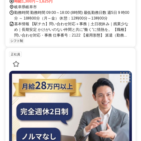
時給1,300円～1,625円
岐阜県岐阜市
勤務時間 勤務時間 09:00～18:00 (8時間) 最低勤務日数 週5日 9 時00
分 ～ 18時00分（月～金） 休憩：12時00分～13時00分
基本情報 【駅チカ】問い合わせ対応＋事務｜土日祝休み｜残業少な
め｜長期安定 かけがいのない仲間と共に”働く”に情熱を。 【職種】
問い合わせ対応・事務 仕事番号：2122 【雇用形態】 派遣（勤務...
シフト制
正社員