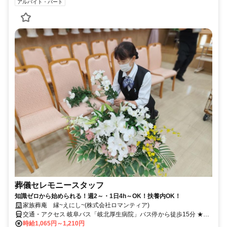
アルバイト・パート
葬儀セレモニースタッフ
知識ゼロから始められる！週2～・1日4h～OK！扶養内OK！
家族葬庵 縁~えにし~(株式会社ロマンティア)
交通・アクセス 岐阜バス「岐北厚生病院」バス停から徒歩15分 ★車
通勤OK
時給1,065円～1,210円