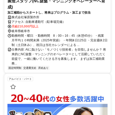
製造スタッフ(NC旋盤・マシニングオペレーターへ育
成)
加工補助からスタートし、将来はプログラム・加工まで担当
株式会社塚原製作所
アクセス: 自動車通勤可（駐車場完備）
月給210,000円以上
岐阜県岐阜市
勤務時間・曜日: ・勤務時間 8：00～16：45（休憩45分） ・残業
月平均１０時間未満（2025年実績） ・年間休日125日 ・完全週休2日
制（土日休み）、祝日は当社カレンダーによる ...
仕事内容: AIに負けない「モノづくり技術者」を目指しませんか？ 将
来的にNC旋盤・マシニングのオペレーターとして活躍していただく
前提で、一緒に働いてくださる方を募集します。 まずは加工補助業
務...
固定時間制
交通費支給
昇給あり
アルバイト・パート