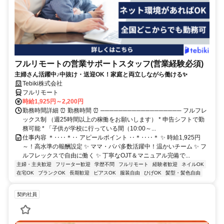
フルリモートの営業サポートスタッフ(営業経験必須)
主婦さん活躍中♪中抜け・送迎OK！家庭と両立しながら働ける✨
Tebiki株式会社
フルリモート
時給1,925円～2,200円
勤務時間詳細 ⏰ 勤務時間 ⏰ ────────────────── フルフレ
ックス制 （週25時間以上の稼働をお願いします） * 申告シフトで勤
務可能 * 「子供が学校に行っている間（10:00～...
仕事内容 ＊‥‥＊‥ アピールポイント ‥＊‥‥＊ ✨ 時給1,925円
～！高水準の報酬設定 ✨ ママ・パパ多数活躍中！温かいチーム ✨ フ
ルフレックスで自由に働く ✨ 丁寧なOJT＆マニュアル完備で...
主婦・主夫歓迎
フリーター歓迎
学歴不問
フルリモート
経験者歓迎
ネイルOK
在宅OK
ブランクOK
長期歓迎
ピアスOK
服装自由
ひげOK
髪型・髪色自由
契約社員