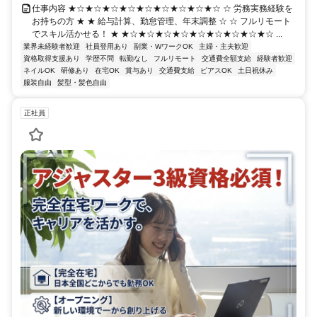
仕事内容 ★☆★☆★☆★☆★☆★☆★☆★☆★☆ ☆ 労務実務経験を
お持ちの方 ★ ★ 給与計算、勤怠管理、年末調整 ☆ ☆ フルリモート
でスキル活かせる！ ★ ★☆★☆★☆★☆★☆★☆★☆★☆★☆ ...
業界未経験者歓迎
社員登用あり
副業・WワークOK
主婦・主夫歓迎
資格取得支援あり
学歴不問
転勤なし
フルリモート
交通費全額支給
経験者歓迎
ネイルOK
研修あり
在宅OK
賞与あり
交通費支給
ピアスOK
土日祝休み
服装自由
髪型・髪色自由
正社員