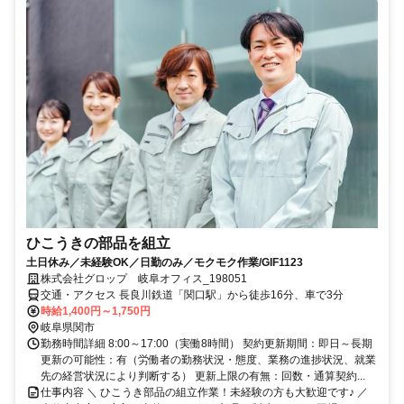
ひこうきの部品を組立
土日休み／未経験OK／日勤のみ／モクモク作業/GIF1123
株式会社グロップ 岐阜オフィス_198051
交通・アクセス 長良川鉄道「関口駅」から徒歩16分、車で3分
時給1,400円～1,750円
岐阜県関市
勤務時間詳細 8:00～17:00（実働8時間） 契約更新期間：即日～長期
更新の可能性：有（労働者の勤務状況・態度、業務の進捗状況、就業
先の経営状況により判断する） 更新上限の有無：回数・通算契約...
仕事内容 ＼ ひこうき部品の組立作業！未経験の方も大歓迎です♪ ／