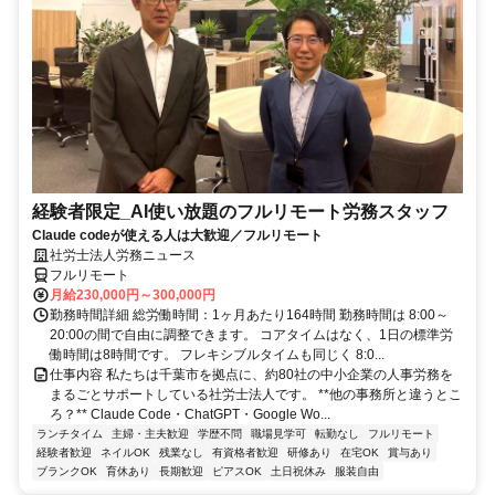
経験者限定_AI使い放題のフルリモート労務スタッフ
Claude codeが使える人は大歓迎／フルリモート
社労士法人労務ニュース
フルリモート
月給230,000円～300,000円
勤務時間詳細 総労働時間：1ヶ月あたり164時間 勤務時間は 8:00～
20:00の間で自由に調整できます。 コアタイムはなく、1日の標準労
働時間は8時間です。 フレキシブルタイムも同じく 8:0...
仕事内容 私たちは千葉市を拠点に、約80社の中小企業の人事労務を
まるごとサポートしている社労士法人です。 **他の事務所と違うとこ
ろ？** Claude Code・ChatGPT・Google Wo...
ランチタイム
主婦・主夫歓迎
学歴不問
職場見学可
転勤なし
フルリモート
経験者歓迎
ネイルOK
残業なし
有資格者歓迎
研修あり
在宅OK
賞与あり
ブランクOK
育休あり
長期歓迎
ピアスOK
土日祝休み
服装自由