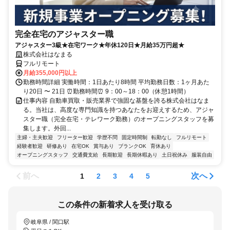
完全在宅のアジャスター職
アジャスター3級★在宅ワーク★年休120日★月給35万円超★
株式会社はなまる
フルリモート
月給355,000円以上
勤務時間詳細 実働時間：1日あたり8時間 平均勤務日数：1ヶ月あた
り20日 〜 21日 ⏰勤務時間⏰ 9：00～18：00（休憩1時間）
仕事内容 自動車買取・販売業界で強固な基盤を誇る株式会社はなま
る。当社は、高度な専門知識を持つあなたをお迎えするため、アジャ
スター職（完全在宅・テレワーク勤務）のオープニングスタッフを募
集します。外回...
主婦・主夫歓迎
フリーター歓迎
学歴不問
固定時間制
転勤なし
フルリモート
経験者歓迎
研修あり
在宅OK
賞与あり
ブランクOK
育休あり
オープニングスタッフ
交通費支給
長期歓迎
長期休暇あり
土日祝休み
服装自由
前へ
次へ
1
2
3
4
5
この条件の新着求人を受け取る
岐阜県 / 関口駅