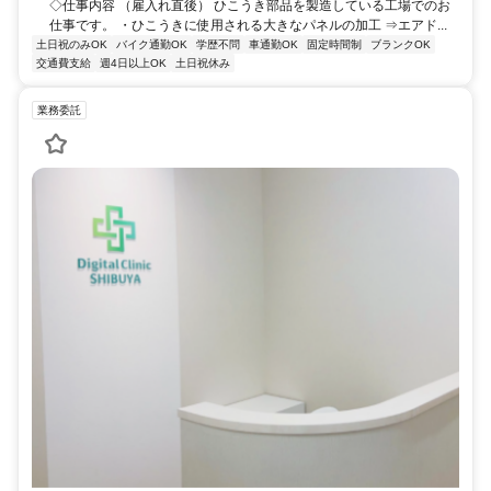
◇仕事内容 （雇入れ直後） ひこうき部品を製造している工場でのお
仕事です。 ・ひこうきに使用される大きなパネルの加工 ⇒エアド...
土日祝のみOK
バイク通勤OK
学歴不問
車通勤OK
固定時間制
ブランクOK
交通費支給
週4日以上OK
土日祝休み
業務委託