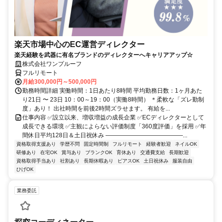
楽天市場中心のEC運営ディレクター
楽天経験を武器に有名ブランドのディレクターへキャリアアップ☆
株式会社ワンプルーフ
フルリモート
月給300,000円～500,000円
勤務時間詳細 実働時間：1日あたり8時間 平均勤務日数：1ヶ月あた
り21日 〜 23日 10：00～19：00（実働8時間） ＊柔軟な「ズレ勤制
度」あり！ 出社時間を前後2時間ズラせます。 有給を...
仕事内容 ✅設立以来、増収増益の成長企業 ✅ECディレクターとして
成長できる環境 ✅主観によらない評価制度「360度評価」を採用 ✅年
間休日平均128日＆土日祝休み ―――――――――――――...
資格取得支援あり
学歴不問
固定時間制
フルリモート
経験者歓迎
ネイルOK
研修あり
在宅OK
賞与あり
ブランクOK
育休あり
交通費支給
長期歓迎
資格取得手当あり
社割あり
長期休暇あり
ピアスOK
土日祝休み
服装自由
ひげOK
業務委託