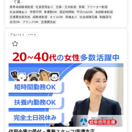
て退...
業界未経験者歓迎
社員登用あり
主婦・主夫歓迎
長期
フリーター歓迎
社会保険あり
学歴不問
車通勤OK
固定時間制
平日のみOK
未経験者歓迎
交通費全額支給
経験者歓迎
ネイルOK
研修あり
社会保険完備
制服貸与
在宅OK
ブランクOK
交通費支給
アルバイト・パート
信用金庫の受付・事務スタッフ/美濃支店