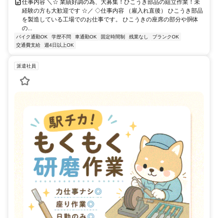
仕事内容 ＼☆ 業績好調の為、大募集！ひこうき部品の組立作業！未
経験の方も大歓迎です ☆／ ◇仕事内容 （雇入れ直後） ひこうき部品
を製造している工場でのお仕事です。 ひこうきの座席の部分や胴体
の...
バイク通勤OK
学歴不問
車通勤OK
固定時間制
残業なし
ブランクOK
交通費支給
週4日以上OK
派遣社員