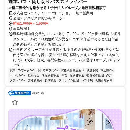
通学バス・貸し切りバスのドライバー
大型二種免許を活かせる！学校法人グループ／勤務日数相談可
株式会社ジェイアイコーポレーション 岐阜営業所
交通・アクセス 関駅から車16分
時給1,065円～1,500円
岐阜県関市
勤務時間詳細 交替制（シフト制） 7：00～19：00の間で勤務 ※運行
スケジュールにより勤務時間が異なります ※午前中のみまたは午後
のみの勤務もご希望も考慮します
仕事内容 グループ会社が運営する 学生の通学輸送や学校行事などに
伴う送迎の運転を行い 安全で快適な移動を支える仕事です ＜具体的
には＞ ●大学、短大、専門学校のスクールバス運行 ●オープンキャン
パス...
副業・WワークOK
1日4時間以内OK
資格取得支援あり
学歴不問
車通勤OK
平日のみOK
転勤なし
未経験者歓迎
午前
経験者歓迎
有資格者歓迎
夕方
ブランクOK
交通費支給
長期歓迎
フルタイム歓迎
シフト制
長期休暇あり
派遣社員