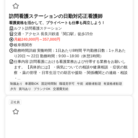
訪問看護ステーションの日勤対応正看護師
看護資格を活かして、プライベートも仕事も両立しよう！
ルフト訪問看護ステーション
交通・アクセス 長良川鉄道「関口駅」徒歩15分
月給240,000円～357,000円
岐阜県関市
勤務時間詳細 実働時間：1日あたり8時間 平均勤務日数：1ヶ月あた
り20日 〜 22日 勤務時間：9:00～18:00（休憩1時間）
仕事内容 訪問看護における看護業務および付帯する業務をお願いし
ます。 【具体的には】 ・病気についての相談や健康相談 ・症状の観
察 ・薬の管理 ・日常生活での助言や援助 ・関係機関との連絡・相談
・...
制服あり
車通勤OK
固定時間制
職場見学可
午前
経験者歓迎
有資格者歓迎
夕方
賞与あり
ブランクOK
交通費支給
正社員