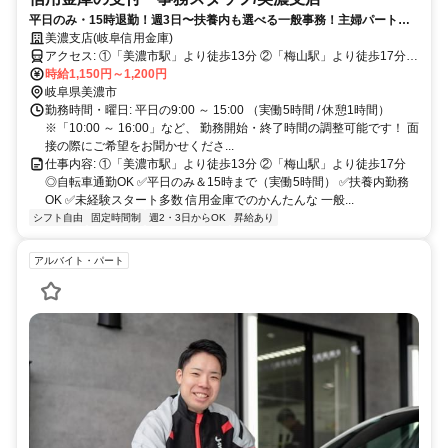
平日のみ・15時退勤！週3日〜扶養内も選べる一般事務！主婦パート活
躍中の金融事務アルバイト・パート募集◎
美濃支店(岐阜信用金庫)
アクセス: ①「美濃市駅」より徒歩13分 ②「梅山駅」より徒歩17分
◎自転車通勤OK
時給1,150円～1,200円
岐阜県美濃市
勤務時間・曜日: 平日の9:00 ～ 15:00 （実働5時間 / 休憩1時間）
※「10:00 ～ 16:00」など、 勤務開始・終了時間の調整可能です！ 面
接の際にご希望をお聞かせくださ...
仕事内容: ①「美濃市駅」より徒歩13分 ②「梅山駅」より徒歩17分
◎自転車通勤OK ✅平日のみ＆15時まで（実働5時間） ✅扶養内勤務
OK ✅未経験スタート多数 信用金庫でのかんたんな 一般...
シフト自由
固定時間制
週2・3日からOK
昇給あり
アルバイト・パート