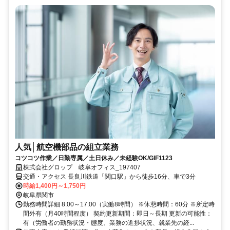
人気│航空機部品の組立業務
コツコツ作業／日勤専属／土日休み／未経験OK/GIF1123
株式会社グロップ 岐阜オフィス_197407
交通・アクセス 長良川鉄道「関口駅」から徒歩16分、車で3分
時給1,400円～1,750円
岐阜県関市
勤務時間詳細 8:00～17:00（実働8時間） ※休憩時間：60分 ※所定時
間外有（月40時間程度） 契約更新期間：即日～長期 更新の可能性：
有（労働者の勤務状況・態度、業務の進捗状況、就業先の経...