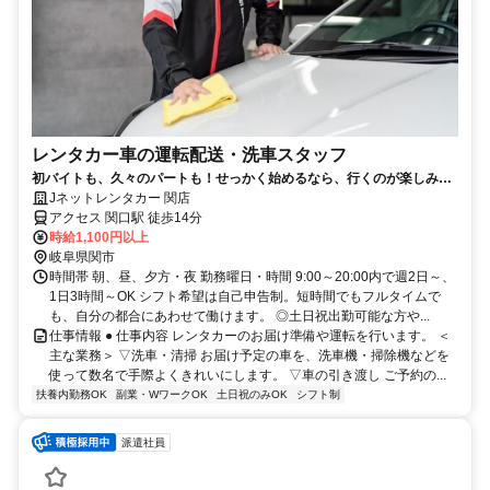
レンタカー車の運転配送・洗車スタッフ
初バイトも、久々のパートも！せっかく始めるなら、行くのが楽しみに
なる職場にしませんか？
Jネットレンタカー 関店
アクセス 関口駅 徒歩14分
時給1,100円以上
岐阜県関市
時間帯 朝、昼、夕方・夜 勤務曜日・時間 9:00～20:00内で週2日～、
1日3時間～OK シフト希望は自己申告制。短時間でもフルタイムで
も、自分の都合にあわせて働けます。 ◎土日祝出勤可能な方や...
仕事情報 ● 仕事内容 レンタカーのお届け準備や運転を行います。 ＜
主な業務＞ ▽洗車・清掃 お届け予定の車を、洗車機・掃除機などを
使って数名で手際よくきれいにします。 ▽車の引き渡し ご予約の...
扶養内勤務OK
副業・WワークOK
土日祝のみOK
シフト制
派遣社員