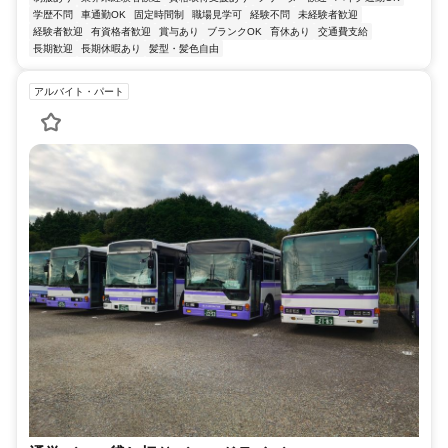
学歴不問
車通勤OK
固定時間制
職場見学可
経験不問
未経験者歓迎
経験者歓迎
有資格者歓迎
賞与あり
ブランクOK
育休あり
交通費支給
長期歓迎
長期休暇あり
髪型・髪色自由
アルバイト・パート