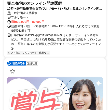
完全在宅のオンライン問診医師
10時〜19時勤務/完全在宅(フルリモート)・地方も歓迎のオンライン問診
業務
一般社団法人博愛会
フルリモート
日給32,000円～80,000円
勤務時間・曜日: ✅勤務時間 10:00～19:00 ※平日入れる方は大歓迎
※週0勤務も可
仕事内容: スキマ時間に医師の診察が受けられる オンライン診療サー
ビス。 事業拡大に向けて患者様に 高品質な医療の提供をしていくた
め、 医師の皆様のお力添えが必要です！ ご自宅などでのオンライン
診...
シフト自由
フルリモート
残業なし
派遣社員