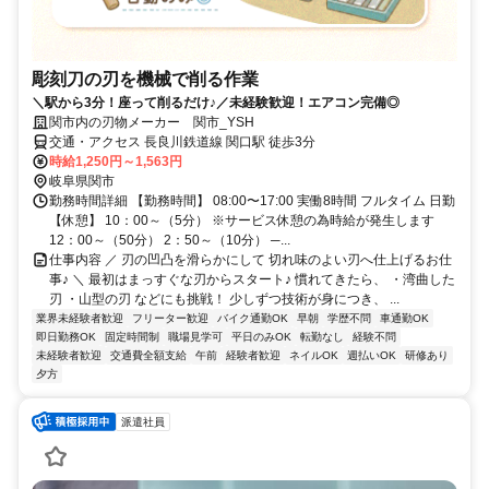
彫刻刀の刃を機械で削る作業
＼駅から3分！座って削るだけ♪／未経験歓迎！エアコン完備◎
関市内の刃物メーカー 関市_YSH
交通・アクセス 長良川鉄道線 関口駅 徒歩3分
時給1,250円～1,563円
岐阜県関市
勤務時間詳細 【勤務時間】 08:00〜17:00 実働8時間 フルタイム 日勤
【休憩】 10：00～（5分） ※サービス休憩の為時給が発生します
12：00～（50分） 2：50～（10分） ─...
仕事内容 ／ 刃の凹凸を滑らかにして 切れ味のよい刃へ仕上げるお仕
事♪ ＼ 最初はまっすぐな刃からスタート♪ 慣れてきたら、 ・湾曲した
刃 ・山型の刃 などにも挑戦！ 少しずつ技術が身につき、 ...
業界未経験者歓迎
フリーター歓迎
バイク通勤OK
早朝
学歴不問
車通勤OK
即日勤務OK
固定時間制
職場見学可
平日のみOK
転勤なし
経験不問
未経験者歓迎
交通費全額支給
午前
経験者歓迎
ネイルOK
週払いOK
研修あり
夕方
派遣社員