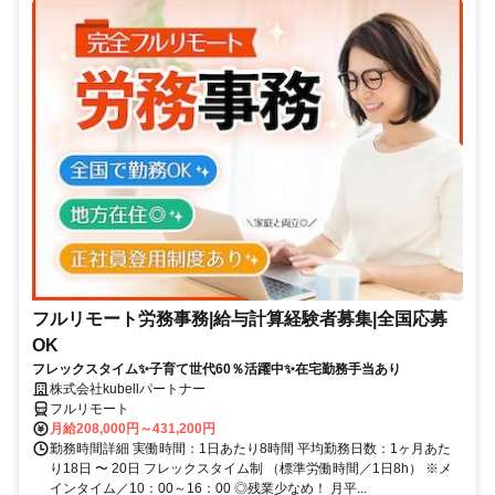
フルリモート労務事務|給与計算経験者募集|全国応募
OK
フレックスタイム✨子育て世代60％活躍中✨在宅勤務手当あり
株式会社kubellパートナー
フルリモート
月給208,000円～431,200円
勤務時間詳細 実働時間：1日あたり8時間 平均勤務日数：1ヶ月あた
り18日 〜 20日 フレックスタイム制 （標準労働時間／1日8h） ※メ
インタイム／10：00～16：00 ◎残業少なめ！ 月平...