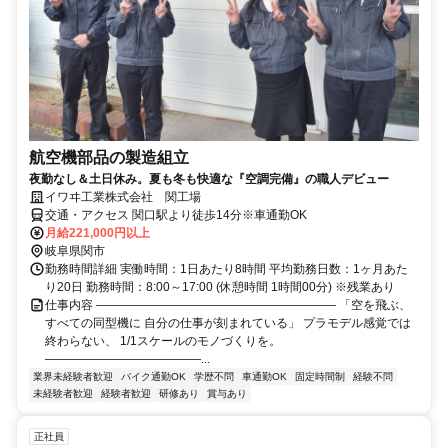
航空機部品の製造組立
夜勤なし＆土日休み。夏も冬も快適な『空調完備』の職人デビュー
イワヰ工業株式会社 関工場
交通・アクセス 関口駅より徒歩14分※車通勤OK
月給221,000円以上
岐阜県関市
勤務時間詳細 実働時間：1日あたり8時間 平均勤務日数：1ヶ月あた
り20日 勤務時間：8:00～17:00 (休憩時間 1時間00分) ※残業あり
仕事内容 ―――――――――――――――――――― 「空を飛ぶ、
すべての同型機に 自分の仕事が刻まれている」 プラモデル感覚では
終わらない、 1/1スケールのモノづくりを。
―――――――――――――...
業界未経験者歓迎
バイク通勤OK
学歴不問
車通勤OK
固定時間制
経験不問
未経験者歓迎
経験者歓迎
研修あり
賞与あり
正社員