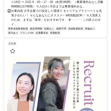
り18日 〜 23日 9：00～17：00（休憩1時間） （事業場外みなし労働
時間制1日7時間） ※入社3ヶ月目までは事業場外みな...
仕事内容 大手企業での安定した環境で キャリアもプライベートも充
実させたい！ そんなあなたにオススメ✨ WEB面談OK！ ※人気求人
のため、まずは「保存」がおすすめです。 ✼┈┈┈┈この求人のポ
イ...
業界未経験者歓迎
固定時間制
転勤なし
経験不問
未経験者歓迎
研修あり
賞与あり
ブランクOK
交通費支給
長期歓迎
正社員