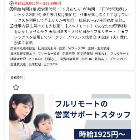
月給210,000円～289,900円
勤務時間詳細 総労働時間：1ヶ月あたり160時間 ・1日8時間勤務(フ
レックス利用可) ※月末月初は繁忙期！仕事が落ち着く月半ばはフレ
ックスを利用して早上がりが可能◎ ・残業10～20時間程度 ※顧...
仕事内容 主婦の方も大歓迎！【フルリモート】であなたの経理経験
を活かしませんか？ ★採用選考～入社初日からフルリモート！ ★フ
レックスを活用してワークライフバランス抜群◎ ★主婦（夫）世代
が多く在籍...
業界未経験者歓迎
社員登用あり
副業・WワークOK
主婦・主夫歓迎
資格取得支援あり
フリーター歓迎
学歴不問
固定時間制
転勤なし
フルリモート
経験者歓迎
ネイルOK
残業なし
有資格者歓迎
在宅OK
賞与あり
ブランクOK
交通費支給
長期歓迎
ピアスOK
業務委託