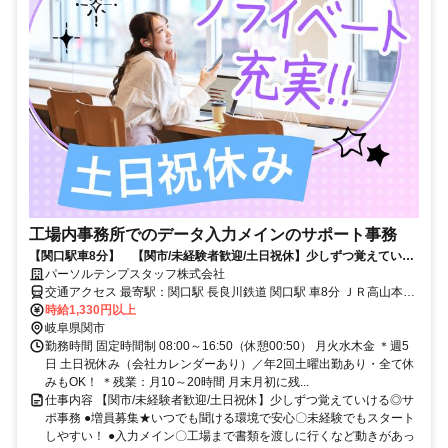
工場内事務所でのデータ入力メインのサポート事務
【関口駅車8分】 【関市/未経験者歓迎/土日祝休】少しずつ覚えていけ
る〇サポ事務
パーソルテンプスタッフ株式会社
交通アクセス 最寄駅：関口駅 長良川鉄道 関口駅 車8分 ＪＲ高山本線
(岐阜－猪谷) 鵜沼駅 車16分 車通勤可能 敷地内に無料駐車場がありま
時給1,330円以上
す
岐阜県関市
勤務時間 固定時間制 08:00～16:50（休憩00:50） 月火水木金 ＊週5
日 土日祝休み（会社カレンダーあり）／年2回土曜出勤あり・全て休
みもOK！ ＊残業：月10～20時間 月末月初に残...
仕事内容 【関市/未経験者歓迎/土日祝休】少しずつ覚えていける◎サ
ポ事務 ●増員募集★いつでも聞ける環境で安心〇未経験でもスタート
しやすい！ ●入力メイン〇工場まで書類を渡しに行くなど動きがあっ