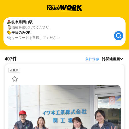
岐阜県
関口駅
職種を選択してください
平日のみOK
キーワードを選択してください
407件
条件保存
関連度順
正社員