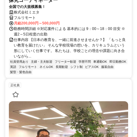
探究コーディネーター
全国での大規模募集！
株式会社ミエタ
フルリモート
月給200,000円～500,000円
勤務時間詳細 ※対応案件による 基本的には 9：00～18：00 目安 ※
週2～5日程度の出勤
仕事内容 【日本の教育を、一緒に前進させませんか？】 「もっと良
い教育を届けたい」 そんな学校現場の想いを、カリキュラムという
形にしていく仕事です。 私たちは、学校ごとの理念や課題に向き合
いながら...
社員登用あり
主婦・主夫歓迎
フリーター歓迎
学歴不問
車通勤OK
即日勤務OK
英語
フルリモート
ネイルOK
長期歓迎
シフト制
ピアスOK
服装自由
髪型・髪色自由
正社員