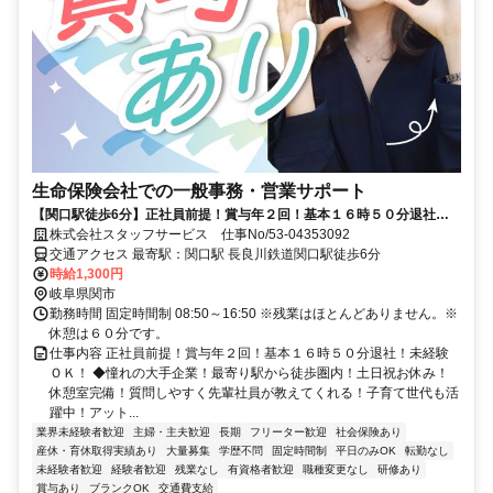
生命保険会社での一般事務・営業サポート
【関口駅徒歩6分】正社員前提！賞与年２回！基本１６時５０分退社！
未経験ＯＫ！
株式会社スタッフサービス 仕事No/53-04353092
交通アクセス 最寄駅：関口駅 長良川鉄道関口駅徒歩6分
時給1,300円
岐阜県関市
勤務時間 固定時間制 08:50～16:50 ※残業はほとんどありません。※
休憩は６０分です。
仕事内容 正社員前提！賞与年２回！基本１６時５０分退社！未経験
ＯＫ！ ◆憧れの大手企業！最寄り駅から徒歩圏内！土日祝お休み！
休憩室完備！質問しやすく先輩社員が教えてくれる！子育て世代も活
躍中！アット...
業界未経験者歓迎
主婦・主夫歓迎
長期
フリーター歓迎
社会保険あり
産休・育休取得実績あり
大量募集
学歴不問
固定時間制
平日のみOK
転勤なし
未経験者歓迎
経験者歓迎
残業なし
有資格者歓迎
職種変更なし
研修あり
賞与あり
ブランクOK
交通費支給