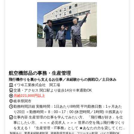
航空機部品の事務・生産管理
飛行機作りを裏から支えるお仕事／未経験からの挑戦◎／土日休み
イワヰ工業株式会社 関工場
交通・アクセス 関口駅より徒歩14分※車通勤OK
月給221,000円以上
岐阜県関市
勤務時間詳細 実働時間：1日あたり8時間 平均勤務日数：1ヶ月あた
り20日 ＜勤務時間＞ 8：00～17：00 (休憩時間／1時間) ※残業あり
仕事内容 生産管理の仕事を学んでみたい方、 「飛行機が好き」を仕
事にしたい方、 ＜＜＜ 必見求人 ＞＞＞ 世界の空を飛ぶ飛行機づくり
を支える！ 『生産管理・IT事務』として ★あなたの力を貸してくだ...
制服あり
業界未経験者歓迎
資格取得支援あり
フリーター歓迎
バイク通勤OK