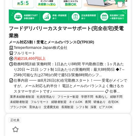
フードデリバリーカスタマーサポート(完全在宅)受電
業務
メール対応5割！受電とメールのバランス◎(TP03R)
Teleperformance Japan株式会社
フルリモート
月給218,400円以上
勤務時間詳細 実働時間：1日あたり8時間 平均勤務日数：1ヶ月あた
り20日 〜 21日 シフト制 1日あたりの実働時間：最大8時間/日 ◆7～
25時(可能な方は27時)の間で週5日/実働8時間のシフ...
仕事内容 ━━ 📅8月26日(水)在宅勤務スタート！━━ 受電がメインで
すが、メール対応も約半分！ 電話とメールのバランスよく働けるカ
スタマーサポートです♪ ━━━━━━━━━━━━━━ 📋 仕事...
業界未経験者歓迎
社員登用あり
フリーター歓迎
学歴不問
転勤なし
経験不問
未経験者歓迎
フルリモート
経験者歓迎
ネイルOK
夜間
研修あり
在宅OK
ブランクOK
育休あり
交通費支給
長期歓迎
シフト制
深夜
ピアスOK
正社員