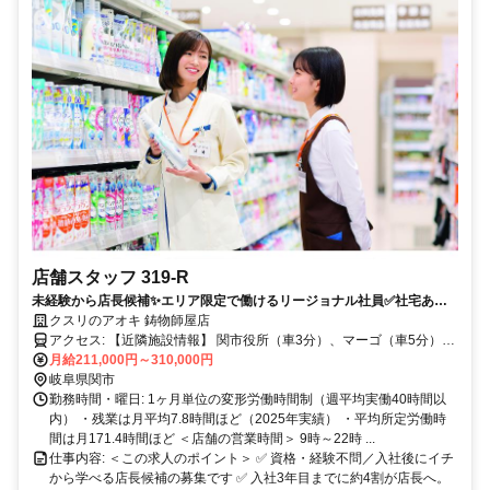
店舗スタッフ 319-R
未経験から店長候補✨エリア限定で働けるリージョナル社員✅社宅あり
｜残業月7.8h
クスリのアオキ 鋳物師屋店
アクセス: 【近隣施設情報】 関市役所（車3分）、マーゴ（車5分）、
月給211,000円～310,000円
関中央病院（車3分） 【近隣学校情報】 中部学院大学（車3分）
岐阜県関市
勤務時間・曜日: 1ヶ月単位の変形労働時間制（週平均実働40時間以
内） ・残業は月平均7.8時間ほど（2025年実績） ・平均所定労働時
間は月171.4時間ほど ＜店舗の営業時間＞ 9時～22時 ...
仕事内容: ＜この求人のポイント＞ ✅ 資格・経験不問／入社後にイチ
から学べる店長候補の募集です ✅ 入社3年目までに約4割が店長へ。