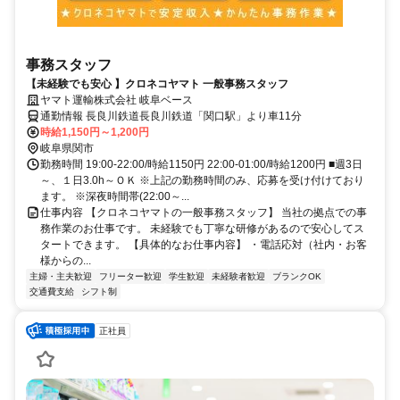
事務スタッフ
【未経験でも安心 】クロネコヤマト 一般事務スタッフ
ヤマト運輸株式会社 岐阜ベース
通勤情報 長良川鉄道長良川鉄道「関口駅」より車11分
時給1,150円～1,200円
岐阜県関市
勤務時間 19:00-22:00/時給1150円 22:00-01:00/時給1200円 ■週3日
～、１日3.0h～ＯＫ ※上記の勤務時間のみ、応募を受け付けており
ます。 ※深夜時間帯(22:00～...
仕事内容 【クロネコヤマトの一般事務スタッフ】 当社の拠点での事
務作業のお仕事です。 未経験でも丁寧な研修があるので安心してス
タートできます。 【具体的なお仕事内容】 ・電話応対（社内・お客
様からの...
主婦・主夫歓迎
フリーター歓迎
学生歓迎
未経験者歓迎
ブランクOK
交通費支給
シフト制
正社員