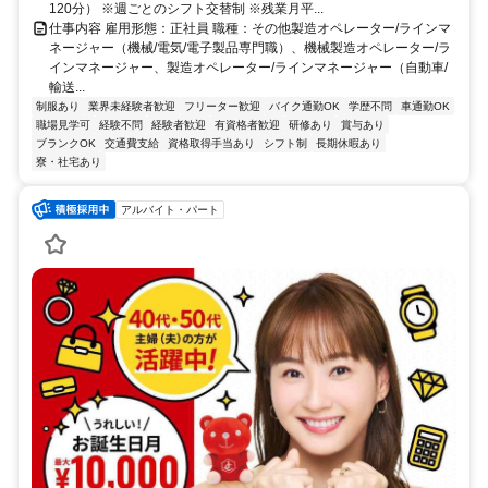
120分） ※週ごとのシフト交替制 ※残業月平...
仕事内容 雇用形態：正社員 職種：その他製造オペレーター/ラインマ
ネージャー（機械/電気/電子製品専門職）、機械製造オペレーター/ラ
インマネージャー、製造オペレーター/ラインマネージャー（自動車/
輸送...
制服あり
業界未経験者歓迎
フリーター歓迎
バイク通勤OK
学歴不問
車通勤OK
職場見学可
経験不問
経験者歓迎
有資格者歓迎
研修あり
賞与あり
ブランクOK
交通費支給
資格取得手当あり
シフト制
長期休暇あり
寮・社宅あり
アルバイト・パート