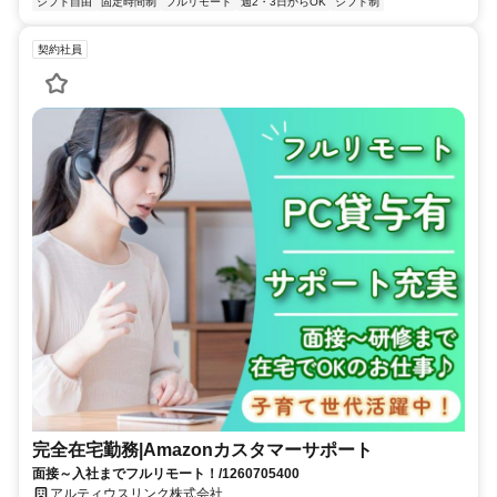
シフト自由
固定時間制
フルリモート
週2・3日からOK
シフト制
契約社員
完全在宅勤務|Amazonカスタマーサポート
面接～入社までフルリモート！/1260705400
アルティウスリンク株式会社