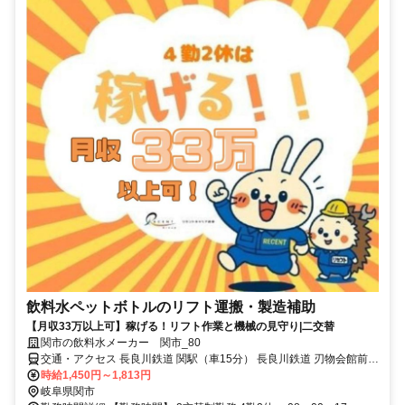
飲料水ペットボトルのリフト運搬・製造補助
【月収33万以上可】稼げる！リフト作業と機械の見守り|二交替
関市の飲料水メーカー 関市_80
交通・アクセス 長良川鉄道 関駅（車15分） 長良川鉄道 刃物会館前駅
（車16分） 長良川鉄道 関下有知駅（車17分）
時給1,450円～1,813円
岐阜県関市