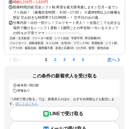
時給1,226円～1,920円
勤務時間詳細 完全シフト制 希望を最大限考慮します♫ ⏰月～金でシ
フト自由！ （稼働目安時間： 9:00～17:00 ） ※週9時間以上の稼働を
想定 ⏰お好きな時間帯で1日3時間～！ ⏰平日のみの週...
仕事内容 ✨出社一切ナシ！フルリモート求人！ ✨全国どこでも好きな
場所で働ける♫ ✨シフト柔軟！1週間ごとの申告制 ✨今いるスタッフ
の95％が子育てママ ༶ ༶ ༶ ༶ ༶ ༶ ༶ ༶ ༶ ༶ ༶ ༶...
主婦・主夫歓迎
フリーター歓迎
シフト自由
学歴不問
即日勤務OK
フルリモート
経験者歓迎
ネイルOK
在宅OK
ブランクOK
長期歓迎
シフト制
ピアスOK
服装自由
履歴書不要
友達と応募OK
ひげOK
髪型・髪色自由
前へ
次へ
1
2
3
4
5
この条件の新着求人を受け取る
岐阜県 / 関口駅
研修あり
「LINEで受け取る」では、新着求人のほか、おすすめ情報なども配信しま
す。
詳しくはこちら
LINEで受け取る
メールで受け取る