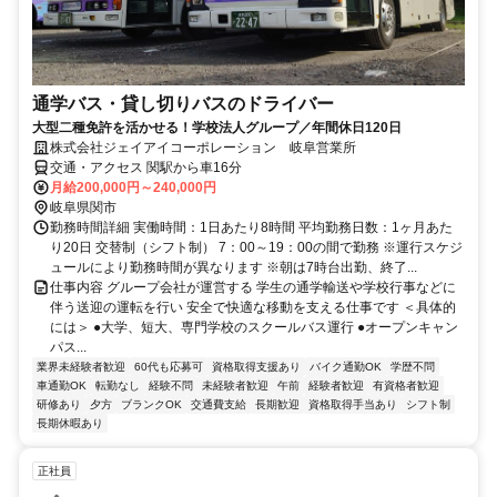
通学バス・貸し切りバスのドライバー
大型二種免許を活かせる！学校法人グループ／年間休日120日
株式会社ジェイアイコーポレーション 岐阜営業所
交通・アクセス 関駅から車16分
月給200,000円～240,000円
岐阜県関市
勤務時間詳細 実働時間：1日あたり8時間 平均勤務日数：1ヶ月あた
り20日 交替制（シフト制） 7：00～19：00の間で勤務 ※運行スケジ
ュールにより勤務時間が異なります ※朝は7時台出勤、終了...
仕事内容 グループ会社が運営する 学生の通学輸送や学校行事などに
伴う送迎の運転を行い 安全で快適な移動を支える仕事です ＜具体的
には＞ ●大学、短大、専門学校のスクールバス運行 ●オープンキャン
パス...
業界未経験者歓迎
60代も応募可
資格取得支援あり
バイク通勤OK
学歴不問
車通勤OK
転勤なし
経験不問
未経験者歓迎
午前
経験者歓迎
有資格者歓迎
研修あり
夕方
ブランクOK
交通費支給
長期歓迎
資格取得手当あり
シフト制
長期休暇あり
正社員