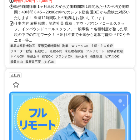
時給1,320円～1,400円
勤務時間詳細 1ヶ月単位の変形労働時間制 1週間あたりの平均労働時
間：40時間 8:45～20:00の中でのシフト勤務 週3日から柔軟に対応い
たします！ ※週12時間以上の勤務をお願いしています ...
仕事内容 雇用形態：契約社員 職種：アウトバウンドコールスタッ
フ、インバウンドコールスタッフ、一般事務 ＊各種制度が整った環
境の中での在宅ワーク！ ＊出社不要で全国から応募可能◎ ＊PCやモ
ニター等...
業界未経験者歓迎
変形労働時間制
副業・WワークOK
主婦・主夫歓迎
フリーター歓迎
転勤なし
経験不問
未経験者歓迎
フルリモート
経験者歓迎
ネイルOK
研修あり
在宅OK
ブランクOK
育休あり
長期歓迎
ピアスOK
服装自由
履歴書不要
ひげOK
正社員