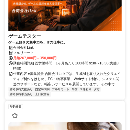
ゲームテスター
ゲーム好きの集中力を、ITの仕事に。
合同会社Link
フルリモート
月給267,000円～350,000円
勤務時間詳細 総労働時間：1ヶ月あたり160時間 9:30〜18:30(実働8
時間)
仕事内容 ●募集背景 合同会社Linkでは、生成AIを取り入れたクリエイ
ティブ制作をはじめ、EC・物販事業、Webサイト制作、システム関
連のサポートなど、幅広いサービスを展開しています。 その中で...
資格取得支援あり
固定時間制
フルリモート
午前
研修あり
夕方
資格取得手当あり
土日祝休み
契約社員