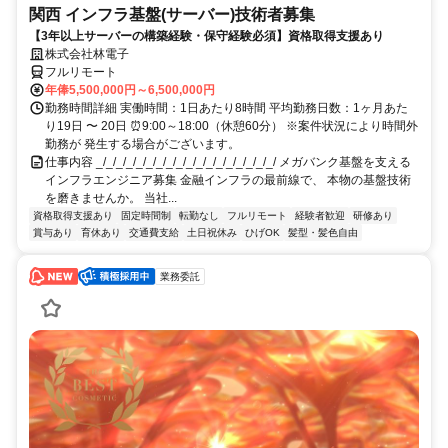
関西 インフラ基盤(サーバー)技術者募集
【3年以上サーバーの構築経験・保守経験必須】資格取得支援あり
株式会社林電子
フルリモート
年俸5,500,000円～6,500,000円
勤務時間詳細 実働時間：1日あたり8時間 平均勤務日数：1ヶ月あた
り19日 〜 20日 ⏰9:00～18:00（休憩60分） ※案件状況により時間外
勤務が 発生する場合がございます。
仕事内容 _/_/_/_/_/_/_/_/_/_/_/_/_/_/_/_/_/_/ メガバンク基盤を支える
インフラエンジニア募集 金融インフラの最前線で、 本物の基盤技術
を磨きませんか。 当社...
資格取得支援あり
固定時間制
転勤なし
フルリモート
経験者歓迎
研修あり
賞与あり
育休あり
交通費支給
土日祝休み
ひげOK
髪型・髪色自由
業務委託