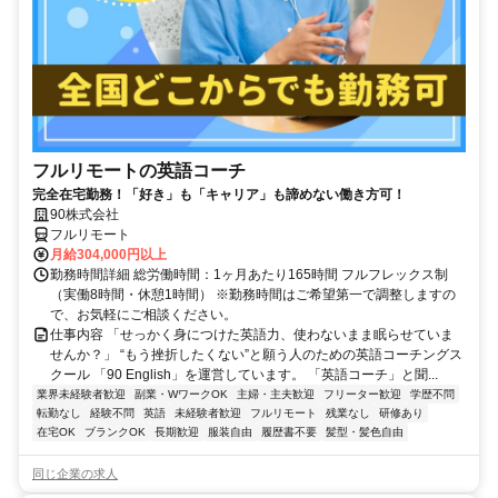
フルリモートの英語コーチ
完全在宅勤務！「好き」も「キャリア」も諦めない働き方可！
90株式会社
フルリモート
月給304,000円以上
勤務時間詳細 総労働時間：1ヶ月あたり165時間 フルフレックス制
（実働8時間・休憩1時間） ※勤務時間はご希望第一で調整しますの
で、お気軽にご相談ください。
仕事内容 「せっかく身につけた英語力、使わないまま眠らせていま
せんか？」 “もう挫折したくない”と願う人のための英語コーチングス
クール 「90 English」を運営しています。 「英語コーチ」と聞...
業界未経験者歓迎
副業・WワークOK
主婦・主夫歓迎
フリーター歓迎
学歴不問
転勤なし
経験不問
英語
未経験者歓迎
フルリモート
残業なし
研修あり
在宅OK
ブランクOK
長期歓迎
服装自由
履歴書不要
髪型・髪色自由
同じ企業の求人