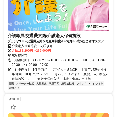
介護職員/交通費支給/介護老人保健施設
ブランクOK⭐️交通費支給✨再雇用制度有✅️定年65歳✨担当者オススメ⭕️
未経験歓迎✨研修支援有❗️経験者優遇⭐️車通勤ＯＫ✊️週休2日
介護老人保健施設 花咲き庵
月給182,200円～266,000円
岐阜県関市
【勤務時間】 （1）07:00～16:00 （2）10:00～19:00 （3）11:30～
20:30 （4）08:00～17:00
【仕事内容】 【仕事内容】 【マイカー通勤OK！ 】賞与3.00ヶ月分！
年間休日108日でプライベートもバッチリ確保！ 【概要】 ●介護老人
保健施設にて、 ご高齢者様の入浴・排泄・食事の支援等、 ...
長期
フリーター歓迎
大量募集
学歴不問
経験者歓迎
ブランクOK
シフト制
昇給あり
派遣社員