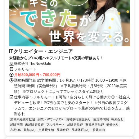
ITクリエイター・エンジニア
未経験からプロの道へ✨フルリモート×充実の研修あり！
株式会社TheNewGate
フルリモート
月給300,000円～700,000円
勤務時間詳細 総労働時間：1ヶ月あたり173時間 10:00～19:00 ※休
憩時間1時間（実働8時間） ※平均残業時間：月6時間（2023年度実
績） ※プロジェクトによってフレックスタイム制あり
仕事内容 ✨フルリモートも可能！自分らしく輝ける働き方◎ ✨社会人
デビューも歓迎！PC初心者でも安心スタート！ ✨独自の教育プログ
ラムで、エンジニアのゼロからプロへ ✨最新の技術で社会を支え、感
謝され...
業界未経験者歓迎
副業・WワークOK
資格取得支援あり
固定時間制
転勤なし
経験不問
未経験者歓迎
フルリモート
経験者歓迎
有資格者歓迎
研修あり
在宅OK
賞与あり
交通費支給
長期歓迎
長期休暇あり
服装自由