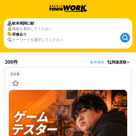
岐阜県
関口駅
職種を選択してください
研修あり
キーワードを選択してください
306件
条件保存
関連度順
正社員