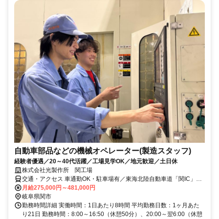
自動車部品などの機械オペレーター(製造スタッフ)
経験者優遇／20～40代活躍／工場見学OK／地元歓迎／土日休
株式会社光製作所 関工場
交通・アクセス 車通勤OK・駐車場有／東海北陸自動車道「関IC」よ
り車で10分
月給275,000円～481,000円
岐阜県関市
勤務時間詳細 実働時間：1日あたり8時間 平均勤務日数：1ヶ月あた
り21日 勤務時間：8:00～16:50（休憩50分）、20:00～翌6:00（休憩