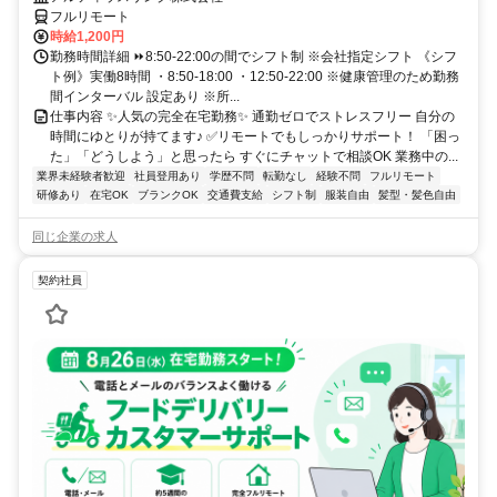
フルリモート
時給1,200円
勤務時間詳細 ⏩8:50-22:00の間でシフト制 ※会社指定シフト 《シフ
ト例》実働8時間 ・8:50-18:00 ・12:50-22:00 ※健康管理のため勤務
間インターバル 設定あり ※所...
仕事内容 ✨人気の完全在宅勤務✨ 通勤ゼロでストレスフリー 自分の
時間にゆとりが持てます♪ ✅リモートでもしっかりサポート！ 「困っ
た」「どうしよう」と思ったら すぐにチャットで相談OK 業務中の...
業界未経験者歓迎
社員登用あり
学歴不問
転勤なし
経験不問
フルリモート
研修あり
在宅OK
ブランクOK
交通費支給
シフト制
服装自由
髪型・髪色自由
同じ企業の求人
契約社員