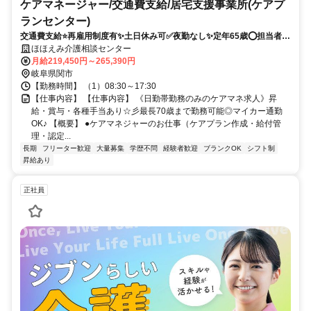
ケアマネージャー/交通費支給/居宅支援事業所(ケアプ
ランセンター)
交通費支給⭐️再雇用制度有✨土日休み可✅️夜勤なし✨定年65歳⭕️担当者オ
ススメ✨研修支援有❗️経験者優遇⭐️車通勤ＯＫ
ほほえみ介護相談センター
月給219,450円～265,390円
岐阜県関市
【勤務時間】 （1）08:30～17:30
【仕事内容】 【仕事内容】 《日勤帯勤務のみのケアマネ求人》昇
給・賞与・各種手当あり☆彡最長70歳まで勤務可能◎マイカー通勤
OK♪ 【概要】 ●ケアマネジャーのお仕事（ケアプラン作成・給付管
理・認定...
長期
フリーター歓迎
大量募集
学歴不問
経験者歓迎
ブランクOK
シフト制
昇給あり
正社員