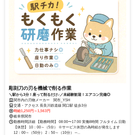
彫刻刀の刃を機械で削る作業
＼駅から3分！座って削るだけ♪／未経験歓迎！エアコン完備◎
関市内の刃物メーカー 関市_YSH
交通・アクセス 長良川鉄道線 関口駅 徒歩3分
時給1,250円～1,563円
岐阜県関市
勤務時間詳細 【勤務時間】 08:00〜17:00 実働8時間 フルタイム 日勤
【休憩】 10：00～（5分） ※サービス休憩の為時給が発生します
12：00～（50分） 2：50～（10分） ─...