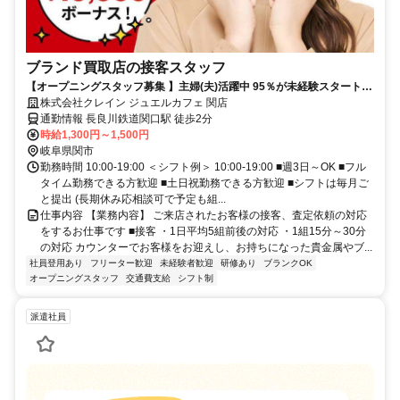
ブランド買取店の接客スタッフ
【オープニングスタッフ募集 】主婦(夫)活躍中 95％が未経験スタート
座って接客 フルタイム大歓迎 データ入力あり
株式会社クレイン ジュエルカフェ 関店
通勤情報 長良川鉄道関口駅 徒歩2分
時給1,300円～1,500円
岐阜県関市
勤務時間 10:00-19:00 ＜シフト例＞ 10:00-19:00 ■週3日～OK ■フル
タイム勤務できる方歓迎 ■土日祝勤務できる方歓迎 ■シフトは毎月ご
と提出 (長期休み応相談可で予定も組...
仕事内容 【業務内容】 ご来店されたお客様の接客、査定依頼の対応
をするお仕事です ■接客 ・1日平均5組前後の対応 ・1組15分～30分
の対応 カウンターでお客様をお迎えし、お持ちになった貴金属やブ...
社員登用あり
フリーター歓迎
未経験者歓迎
研修あり
ブランクOK
オープニングスタッフ
交通費支給
シフト制
派遣社員