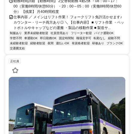
勤務時間詳細 【勤務時間】 2交替制勤務 4勤2休 ・08：00～17：
00（実働8時間/休憩60分） ・20：00～05：00（実働8時間/休憩60
分） 【残業】 月40時間程度
仕事内容 ／ メインはリフト作業！ フォークリフト免許活かせます♪
カウンター・リーチ両方あり◎ ＼ 【仕事内容】 ■ リフト作業 ・ペッ
トボトルやキャップなどの運搬 ・製品の移動作業 ■ 製造サ...
制服あり
業界未経験者歓迎
社員登用あり
フリーター歓迎
バイク通勤OK
学歴不問
車通勤OK
即日勤務OK
固定時間制
職場見学可
転勤なし
経験不問
未経験者歓迎
経験者歓迎
夜間
週払いOK
有資格者歓迎
研修あり
ブランクOK
交通費支給
正社員