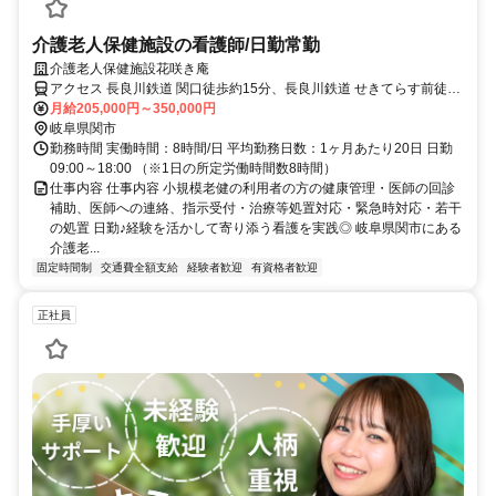
介護老人保健施設の看護師/日勤常勤
介護老人保健施設花咲き庵
アクセス 長良川鉄道 関口徒歩約15分、長良川鉄道 せきてらす前徒歩
約27分、長良川鉄道 関富岡徒歩約31分
月給205,000円～350,000円
岐阜県関市
勤務時間 実働時間：8時間/日 平均勤務日数：1ヶ月あたり20日 日勤
09:00～18:00 （※1日の所定労働時間数8時間）
仕事内容 仕事内容 小規模老健の利用者の方の健康管理・医師の回診
補助、医師への連絡、指示受付・治療等処置対応・緊急時対応・若干
の処置 日勤♪経験を活かして寄り添う看護を実践◎ 岐阜県関市にある
介護老...
固定時間制
交通費全額支給
経験者歓迎
有資格者歓迎
正社員