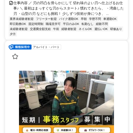
仕事内容 ／ 刃の凹凸を滑らかにして 切れ味のよい刃へ仕上げるお仕
事♪ ＼ 最初はまっすぐな刃からスタート♪ 慣れてきたら、 ・湾曲した
刃 ・山型の刃 などにも挑戦！ 少しずつ技術が身につき、 ...
業界未経験者歓迎
フリーター歓迎
バイク通勤OK
早朝
学歴不問
車通勤OK
即日勤務OK
固定時間制
職場見学可
平日のみOK
転勤なし
経験不問
未経験者歓迎
交通費全額支給
午前
経験者歓迎
ネイルOK
週払いOK
研修あり
夕方
アルバイト・パート