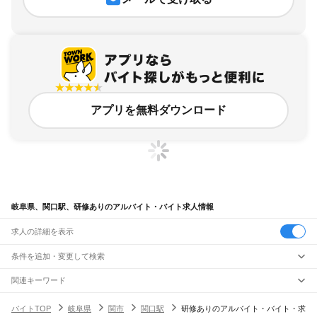
アプリを無料ダウンロード
岐阜県、関口駅、研修ありのアルバイト・バイト求人情報
求人の詳細を表示
条件を追加・変更して検索
市区町村を追加・変更
関連キーワード
完全在宅ワーク 全国
シール貼り 在宅
現在地周辺
ガチャガチャ
犬カフェ
岐阜県
駅を追加・変更
バイトTOP
岐阜県
関市
関口駅
研修ありのアルバイト・バイト・求
岐阜県
すべて