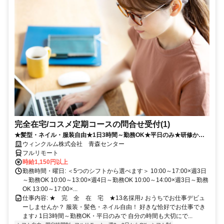
完全在宅/コスメ定期コースの問合せ受付(1)
★髪型・ネイル・服装自由★1日3時間～勤務OK★平日のみ★研修から
フルリモート！
ウィンクルム株式会社 青森センター
フルリモート
時給1,150円以上
勤務時間・曜日: ＜5つのシフトから選べます＞ 10:00～17:00×週3日
～勤務OK 10:00～13:00×週4日～勤務OK 10:00～14:00×週3日～勤務
OK 13:00～17:00×...
仕事内容: ★ 完 全 在 宅 ★13名採用♪ おうちでお仕事デビュ
ーしませんか？ 服装・髪色・ネイル自由！ 好きな恰好でお仕事でき
ます♪ 1日3時間～勤務OK・平日のみで 自分の時間も大切にで...