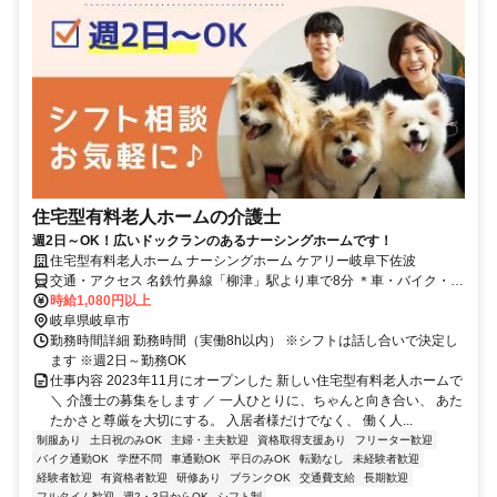
住宅型有料老人ホームの介護士
週2日～OK！広いドックランのあるナーシングホームです！
住宅型有料老人ホーム ナーシングホーム ケアリー岐阜下佐波
交通・アクセス 名鉄竹鼻線「柳津」駅より車で8分 ＊車・バイク・自
転車通勤OK
時給1,080円以上
岐阜県岐阜市
勤務時間詳細 勤務時間（実働8h以内） ※シフトは話し合いで決定し
ます ※週2日～勤務OK
仕事内容 2023年11月にオープンした 新しい住宅型有料老人ホームで
＼ 介護士の募集をします ／ 一人ひとりに、ちゃんと向き合い、 あた
たかさと尊厳を大切にする。 入居者様だけでなく、 働く人...
制服あり
土日祝のみOK
主婦・主夫歓迎
資格取得支援あり
フリーター歓迎
バイク通勤OK
学歴不問
車通勤OK
平日のみOK
転勤なし
未経験者歓迎
経験者歓迎
有資格者歓迎
研修あり
ブランクOK
交通費支給
長期歓迎
フルタイム歓迎
週2・3日からOK
シフト制