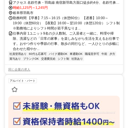
アクセス 名鉄竹鼻・羽島線 南宿新羽島方面口徒歩約4分、名鉄竹鼻・
羽島線/名鉄名古屋本線 須賀徒歩約15分、名鉄竹鼻・羽島線/名鉄名古
時給1,125円～1,245円
屋本線 不破一色徒歩約26分 名鉄竹鼻線「南宿駅」より徒歩9分
岐阜県羽島市
勤務時間 【早番】7:15～16:15（休憩60分） 【遅番】10:00～
19:00（休憩60分） 【夜勤】16:00～翌10:00（休憩120分） シフト制
※勤務地によりシフト時間が若干異なりま...
仕事内容 1ユニット9名の少人数制。ご入居者と一緒に、料理や掃
除、洗濯などの「日常の家事」を楽しみながら生活を支えるお仕事で
す。おやつ作りや季節の行事、散歩の同行など、一人ひとりの歩幅に
合わせた穏やか...
社員登用あり
60代も応募可
バイク通勤OK
車通勤OK
職場見学可
午前
夕方
賞与あり
ブランクOK
交通費支給
シフト制
社割あり
同じ企業の求人
アルバイト・パート