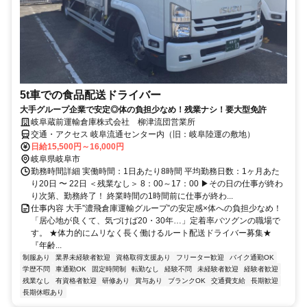
5t車での食品配送ドライバー
大手グループ企業で安定◎体の負担少なめ！残業ナシ！要大型免許
岐阜蔵前運輸倉庫株式会社 柳津流団営業所
交通・アクセス 岐阜流通センター内（旧：岐阜陸運の敷地）
日給15,500円～16,000円
岐阜県岐阜市
勤務時間詳細 実働時間：1日あたり8時間 平均勤務日数：1ヶ月あた
り20日 〜 22日 ＜残業なし＞ 8：00～17：00 ▶その日の仕事が終わ
り次第、勤務終了！ 終業時間の1時間前に仕事が終わ...
仕事内容 大手”濃飛倉庫運輸グループ”の安定感×体への負担少なめ！
「居心地が良くて、気づけば20・30年…」定着率バツグンの職場で
す。 ★体力的にムリなく長く働けるルート配送ドライバー募集★
『年齢...
制服あり
業界未経験者歓迎
資格取得支援あり
フリーター歓迎
バイク通勤OK
学歴不問
車通勤OK
固定時間制
転勤なし
経験不問
未経験者歓迎
経験者歓迎
残業なし
有資格者歓迎
研修あり
賞与あり
ブランクOK
交通費支給
長期歓迎
長期休暇あり