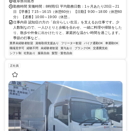
屋本線 不破一色徒歩約26分 名鉄竹鼻線「南宿駅」より徒歩9分
岐阜県羽島市
勤務時間 実働時間：8時間/日 平均勤務日数：1ヶ月あたり20日～21
日 【早番】7:15～16:15（休憩60分） 【日勤】9:00～18:00（休憩60
分） 【遅番】10:00～19:00（休憩...
仕事内容 認知症の方の「自分らしい生活」を支えるお仕事です。少
人数制なので、一人ひとりと歩幅を合わせ、一緒に料理や掃除をした
り、散歩や外食に出かけたりと、家庭的な温かい時間を過ごします。
季節の行事など...
業界未経験者歓迎
資格取得支援あり
フリーター歓迎
バイク通勤OK
車通勤OK
職場見学可
経験不問
未経験者歓迎
賞与あり
ブランクOK
交通費支給
シフト制
社割あり
服装自由
髪型・髪色自由
正社員