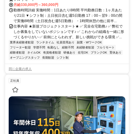
月給330,000円～360,000円
勤務時間詳細 実働時間：1日あたり8時間 平均勤務日数：1ヶ月あた
り21日 ▼シフト制：土日祝日含む週5日勤務 17：00～翌9：00の間
で実働8時間（土日祝含む週5日勤務） ・1時間休憩の他に前半...
仕事内容 ★新規プロジェクトスタート★ ✅ 完全在宅勤務♪ ✅ 弊社で
しか募集をしていないポジションです♪ ✅ これからの組織を一緒に形
づくるやりがい ✅ 前例にとらわれず、新しい挑戦ができる環境 ✅...
業界未経験者歓迎
ランチタイム
社員登用あり
副業・WワークOK
フリーター歓迎
学歴不問
転勤なし
経験不問
未経験者歓迎
フルリモート
経験者歓迎
ネイルOK
有資格者歓迎
研修あり
在宅OK
ブランクOK
育休あり
オープニングスタッフ
長期歓迎
シフト制
同じ企業の求人
正社員