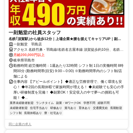
一刻魁堂の社員スタッフ
名鉄｢須賀駅｣から徒歩12分｜上場企業★腰を据えてキャリアUP｜副業
もOK｜年2回の長期連休あり
一刻魁堂 羽島店
アクセス 名鉄竹鼻・羽島線/名鉄名古屋本線 須賀徒歩約10分、名鉄竹
鼻・羽島線/名鉄名古屋本線 南宿笠松・岐阜・名古屋方面口徒歩約13
月給200,000円以上
分、名鉄竹鼻・羽島線/名鉄名古屋本線 不破一色徒歩約17分 名鉄竹
岐阜県羽島市
鼻・羽島線「須賀駅」～徒歩12分
勤務時間 総労働時間：1週あたり32時間 シフト制 1日の実働時間 8時
間00分 (勤務時間帯(目安) 9:00～0:00) ※勤務時間帯内のシフト制/店
舗による
仕事内容 【アピールポイント】 ◆適正な労務管理で、働く環境も安
心！ ◆年2回の長期休暇で家族時間が増える！ ◆未経験でも安心の手
厚い研修制度を完備！ ◆副業OK！安定収入の中で夢への挑戦も可
能！ ◆...
業界未経験者歓迎
ランチタイム
副業・WワークOK
学歴不問
経験不問
未経験者歓迎
住宅手当あり
研修あり
賞与あり
育休あり
交通費支給
長期歓迎
シフト制
長期休暇あり
寮・社宅あり
同じ企業の求人