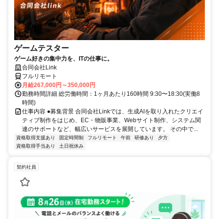
ゲームテスター
ゲーム好きの集中力を、ITの仕事に。
合同会社Link
フルリモート
月給267,000円～350,000円
勤務時間詳細 総労働時間：1ヶ月あたり160時間 9:30〜18:30(実働8
時間)
仕事内容 ●募集背景 合同会社Linkでは、生成AIを取り入れたクリエイ
ティブ制作をはじめ、EC・物販事業、Webサイト制作、システム関
連のサポートなど、幅広いサービスを展開しています。 その中で...
資格取得支援あり
固定時間制
フルリモート
午前
研修あり
夕方
資格取得手当あり
土日祝休み
契約社員