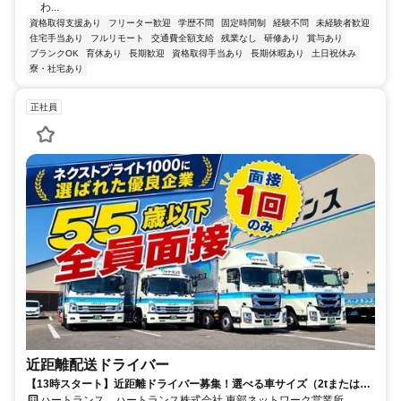
わ...
資格取得支援あり
フリーター歓迎
学歴不問
固定時間制
経験不問
未経験者歓迎
住宅手当あり
フルリモート
交通費全額支給
残業なし
研修あり
賞与あり
ブランクOK
育休あり
長期歓迎
資格取得手当あり
長期休暇あり
土日祝休み
寮・社宅あり
正社員
近距離配送ドライバー
【13時スタート】近距離ドライバー募集！選べる車サイズ（2tまたは
4t）！定期昇給制度ありで安定収入可！学歴・性別不問！
ハートランス ハートランス株式会社 東部ネットワーク営業所