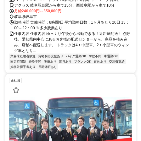
アクセス 岐阜羽島駅から車で15分、西岐阜駅から車で10分
月給240,000円～350,000円
岐阜県岐阜市
勤務時間 実働時間：8時間/日 平均勤務日数：1ヶ月あたり20日 13：
00～22：00 ※多少残業あり
仕事内容 仕事内容 ゆっくり午後から出勤できる！近距離配送！ 点呼
後、愛知県内中心にあるお客様の配送センターから、商品を積み込
み、店舗へ配送します。 トラックは4ｔ中型車、2ｔ小型車のウィン
グ車となり...
業界未経験者歓迎
資格取得支援あり
バイク通勤OK
学歴不問
車通勤OK
固定時間制
経験不問
研修あり
賞与あり
ブランクOK
育休あり
交通費支給
資格取得手当あり
長期休暇あり
正社員