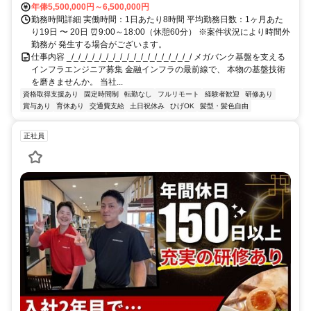
年俸5,500,000円～6,500,000円
勤務時間詳細 実働時間：1日あたり8時間 平均勤務日数：1ヶ月あた
り19日 〜 20日 ⏰9:00～18:00（休憩60分） ※案件状況により時間外
勤務が 発生する場合がございます。
仕事内容 _/_/_/_/_/_/_/_/_/_/_/_/_/_/_/_/_/_/ メガバンク基盤を支える
インフラエンジニア募集 金融インフラの最前線で、 本物の基盤技術
を磨きませんか。 当社...
資格取得支援あり
固定時間制
転勤なし
フルリモート
経験者歓迎
研修あり
賞与あり
育休あり
交通費支給
土日祝休み
ひげOK
髪型・髪色自由
正社員