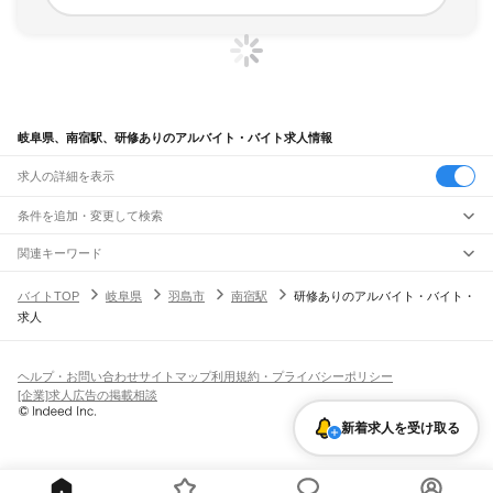
岐阜県、南宿駅、研修ありのアルバイト・バイト求人情報
求人の詳細を表示
条件を追加・変更して検索
市区町村を追加・変更
関連キーワード
完全在宅ワーク 全国
シール貼り 在宅
現在地周辺
ガチャガチャ
犬カフェ
岐阜県
駅を追加・変更
バイトTOP
岐阜県
羽島市
南宿駅
研修ありのアルバイト・バイト・
岐阜県
すべて
求人
岐阜市
大垣市
高山市
多治見市
関市
中津川市
美濃市
瑞浪市
羽島市
恵那市
職種を追加・変更
JR中央本線(名古屋～塩尻)
美濃加茂市
土岐市
各務原市
可児市
山県市
瑞穂市
飛騨市
本巣市
郡上市
下呂市
古虎渓駅
多治見駅
土岐市駅
瑞浪駅
釜戸駅
武並駅
恵那駅
美乃坂本駅
中津川駅
飲食・フードサービス
海津市
羽島郡
養老郡
不破郡
安八郡
揖斐郡
本巣郡
加茂郡
可児郡
大野郡
特徴を追加・変更
落合川駅
坂下駅
飲食・フードサービス
すべて
ヘルプ・お問い合わせ
サイトマップ
利用規約・プライバシーポリシー
ホールスタッフ
キッチンスタッフ
皿洗い・洗い場
精肉・鮮魚加工
給食調理
人気
[企業]求人広告の掲載相談
JR高山本線
雇用形態を追加・変更
パン屋（ベーカリー）
フードカウンター販売員
バー（BAR）・バーテンダー
日払いOK
高校生歓迎
学生歓迎
深夜の仕事
髪型・髪色自由
ひげOK
ネイルOK
岐阜駅
長森駅
那加駅
蘇原駅
各務ケ原駅
鵜沼駅
坂祝駅
美濃太田駅
古井駅
中川辺駅
新着求人を受け取る
飲食店補助（開店・閉店準備）
飲食店（店長・マネージャー）
ピアスOK
アルバイト・パート
履歴書不要
オープニングスタッフ
留学生・外国人活躍中
下麻生駅
上麻生駅
白川口駅
下油井駅
飛騨金山駅
焼石駅
下呂駅
禅昌寺駅
飛騨萩原駅
都道府県を変更
営業・販売
勤務期間
正社員
上呂駅
飛騨宮田駅
飛騨小坂駅
渚駅
久々野駅
飛騨一ノ宮駅
高山駅
上枝駅
飛騨国府駅
営業・販売
すべて
短期
契約社員
単発・1日OK
長期
期間限定（春夏冬休み等）
飛騨古川駅
杉崎駅
飛騨細江駅
角川駅
坂上駅
打保駅
杉原駅
営業
テレフォンアポインター（テレアポ）
ルートセールス
コンビニ
シフト
派遣社員