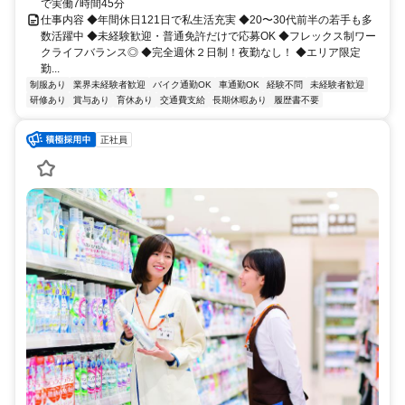
で実働7時間45分
仕事内容 ◆年間休日121日で私生活充実 ◆20〜30代前半の若手も多
数活躍中 ◆未経験歓迎・普通免許だけで応募OK ◆フレックス制ワー
クライフバランス◎ ◆完全週休２日制！夜勤なし！ ◆エリア限定
勤...
制服あり
業界未経験者歓迎
バイク通勤OK
車通勤OK
経験不問
未経験者歓迎
研修あり
賞与あり
育休あり
交通費支給
長期休暇あり
履歴書不要
正社員