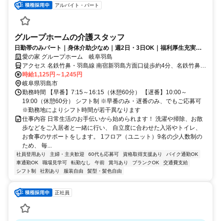
アルバイト・パート
グループホームの介護スタッフ
日勤帯のみパート｜身体介助少なめ｜週2日・3日OK｜福利厚生充実◎
｜認知症ケア
愛の家 グループホーム 岐阜羽島
アクセス 名鉄竹鼻・羽島線 南宿新羽島方面口徒歩約4分、名鉄竹鼻・
羽島線/名鉄名古屋本線 須賀徒歩約15分、名鉄竹鼻・羽島線/名鉄名古
時給1,125円～1,245円
屋本線 不破一色徒歩約26分 名鉄竹鼻線「南宿駅」より徒歩9分
岐阜県羽島市
勤務時間 【早番】7:15～16:15（休憩60分） 【遅番】10:00～
19:00（休憩60分） シフト制 ※早番のみ・遅番のみ、でもご応募可
※勤務地によりシフト時間が若干異なります
仕事内容 日常生活のお手伝いから始められます！ 洗濯や掃除、お散
歩などをご入居者と一緒に行い、 自立度に合わせた入浴やトイレ、
お食事のサポートをします。 1フロア（ユニット）9名の少人数制の
ため、 毎...
社員登用あり
主婦・主夫歓迎
60代も応募可
資格取得支援あり
バイク通勤OK
車通勤OK
職場見学可
転勤なし
午前
賞与あり
ブランクOK
交通費支給
シフト制
社割あり
服装自由
髪型・髪色自由
正社員