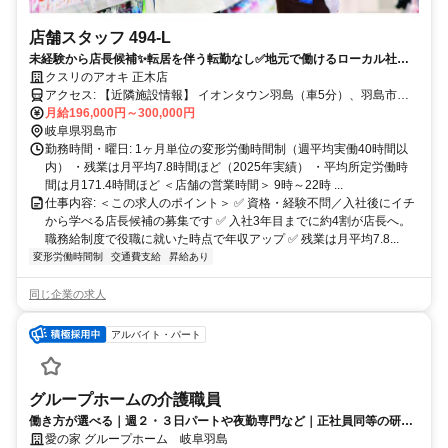
店舗スタッフ 494-L
未経験から店長候補✨転居を伴う転勤なし✅地元で働けるローカル社員
｜希望休月4日
クスリのアオキ 正木店
アクセス: 【近隣施設情報】 イオンタウン羽島（車5分）、羽島市役
所（車5分）、不二羽島文化センター（車5分） 【近隣学校情報】 岐
月給196,000円～300,000円
阜県立看護大学（車10分）
岐阜県羽島市
勤務時間・曜日: 1ヶ月単位の変形労働時間制（週平均実働40時間以
内） ・残業は月平均7.8時間ほど（2025年実績） ・平均所定労働時
間は月171.4時間ほど ＜店舗の営業時間＞ 9時～22時 ...
仕事内容: ＜この求人のポイント＞ ✅ 資格・経験不問／入社後にイチ
から学べる店長候補の募集です ✅ 入社3年目までに約4割が店長へ。
職務給制度で役職に就いた時点で年収アップ ✅ 残業は月平均7.8...
変形労働時間制
交通費支給
昇給あり
同じ企業の求人
アルバイト・パート
グループホームの介護職員
働き方が選べる｜週２・３日パートや夜勤専門など｜正社員同等の研修
や福利厚生あり♪
愛の家 グループホーム 岐阜羽島