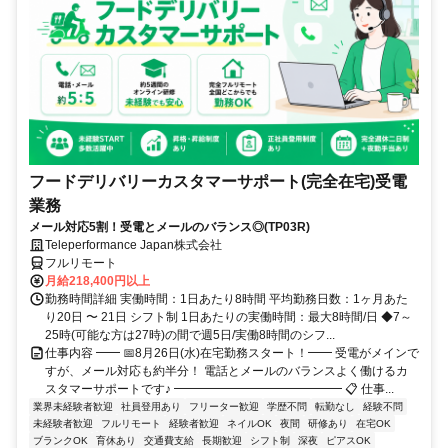
フードデリバリーカスタマーサポート(完全在宅)受電
業務
メール対応5割！受電とメールのバランス◎(TP03R)
Teleperformance Japan株式会社
フルリモート
月給218,400円以上
勤務時間詳細 実働時間：1日あたり8時間 平均勤務日数：1ヶ月あた
り20日 〜 21日 シフト制 1日あたりの実働時間：最大8時間/日 ◆7～
25時(可能な方は27時)の間で週5日/実働8時間のシフ...
仕事内容 ━━ 📅8月26日(水)在宅勤務スタート！━━ 受電がメインで
すが、メール対応も約半分！ 電話とメールのバランスよく働けるカ
スタマーサポートです♪ ━━━━━━━━━━━━━━ 📋 仕事...
業界未経験者歓迎
社員登用あり
フリーター歓迎
学歴不問
転勤なし
経験不問
未経験者歓迎
フルリモート
経験者歓迎
ネイルOK
夜間
研修あり
在宅OK
ブランクOK
育休あり
交通費支給
長期歓迎
シフト制
深夜
ピアスOK