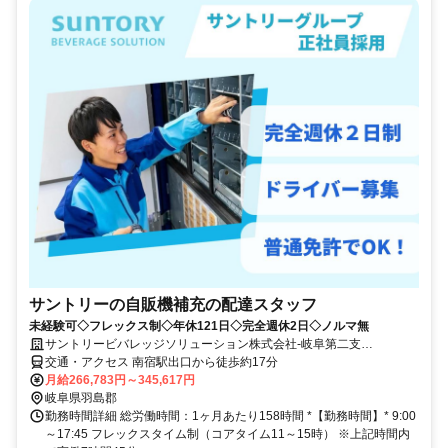
サントリーの自販機補充の配達スタッフ
未経験可◇フレックス制◇年休121日◇完全週休2日◇ノルマ無
サントリービバレッジソリューション株式会社-岐阜第二支
店/THSE102
交通・アクセス 南宿駅出口から徒歩約17分
月給266,783円～345,617円
岐阜県羽島郡
勤務時間詳細 総労働時間：1ヶ月あたり158時間 *【勤務時間】* 9:00
～17:45 フレックスタイム制（コアタイム11～15時） ※上記時間内