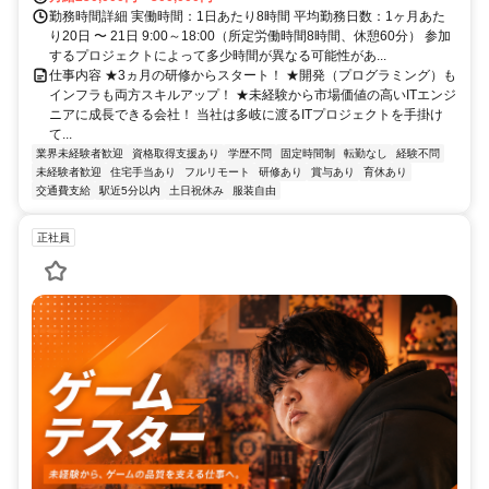
勤務時間詳細 実働時間：1日あたり8時間 平均勤務日数：1ヶ月あた
り20日 〜 21日 9:00～18:00（所定労働時間8時間、休憩60分） 参加
するプロジェクトによって多少時間が異なる可能性があ...
仕事内容 ★3ヵ月の研修からスタート！ ★開発（プログラミング）も
インフラも両方スキルアップ！ ★未経験から市場価値の高いITエンジ
ニアに成長できる会社！ 当社は多岐に渡るITプロジェクトを手掛け
て...
業界未経験者歓迎
資格取得支援あり
学歴不問
固定時間制
転勤なし
経験不問
未経験者歓迎
住宅手当あり
フルリモート
研修あり
賞与あり
育休あり
交通費支給
駅近5分以内
土日祝休み
服装自由
正社員