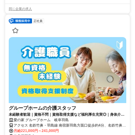
同じ企業の求人
正社員
グループホームの介護スタッフ
未経験者歓迎｜資格不問｜資格取得支援など福利厚生充実◎｜身体介助
少なめ（対話が中心）
愛の家 グループホーム 岐阜羽島
アクセス 名鉄竹鼻・羽島線 南宿新羽島方面口徒歩約4分、名鉄竹鼻・
羽島線/名鉄名古屋本線 須賀徒歩約15分、名鉄竹鼻・羽島線/名鉄名古
月給221,000円～241,000円