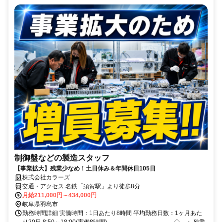
制御盤などの製造スタッフ
【事業拡大】残業少なめ！土日休み＆年間休日105日
株式会社カラーズ
交通・アクセス 名鉄「須賀駅」より徒歩8分
月給211,000円～434,000円
岐阜県羽島市
勤務時間詳細 実働時間：1日あたり8時間 平均勤務日数：1ヶ月あた
り20日 8:50～18:00(実働8時間) ―――――――――――◇。・ 残業