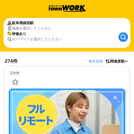
岐阜県
南宿駅
職種を選択してください
研修あり
キーワードを選択してください
274件
条件保存
関連度順
正社員