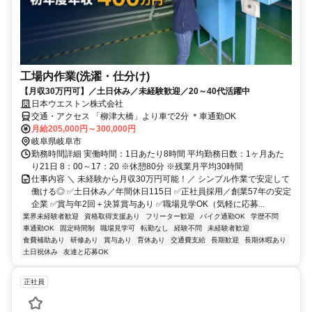
工場内作業(洗濯・仕分け)
【月収30万円可】／土日休み／未経験歓迎／20～40代活躍中
日本ウエストン株式会社
交通・アクセス 「柳津大橋」より車で2分 ＊車通勤OK
月給205,000円～300,000円
岐阜県岐阜市
勤務時間詳細 実働時間：1日あたり8時間 平均勤務日数：1ヶ月あた
り21日 8：00～17：20 ※休憩80分 ※残業月平均30時間
仕事内容 ＼ 未経験から月収30万円可能！／ シンプル作業で安定して
働ける◎ ✅土日休み／年間休日115日 ✅正社員採用／創業57年の安定
企業 ✅賞与年2回＋決算賞与あり ✅職場見学OK（気軽に応募...
業界未経験者歓迎
資格取得支援あり
フリーター歓迎
バイク通勤OK
学歴不問
車通勤OK
固定時間制
職場見学可
転勤なし
経験不問
未経験者歓迎
食費補助あり
研修あり
賞与あり
育休あり
交通費支給
長期歓迎
長期休暇あり
土日祝休み
友達と応募OK
正社員