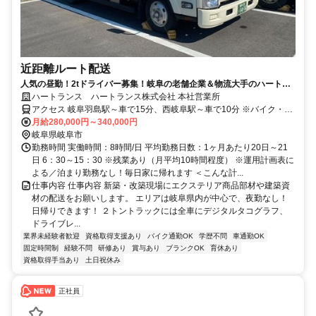
近距離ルート配送
人気の昼勤！2tドライバー募集！岐阜の老舗企業＆物流大手のハートラ
ンス
ハートランス ハートランス株式会社 本社営業所
アクセス 岐阜羽島駅～車で15分、西岐阜駅～車で10分 ※バイク・車
通勤OK！
月給280,000円～340,000円
岐阜県岐阜市
勤務時間 実働時間：8時間/日 平均勤務日数：1ヶ月あたり20日～21
日 6：30～15：30 ※残業あり（月平均10時間程度） ※運用計画表に
よる／泊まり勤務なし！毎日家に帰れます ＜こんな計...
仕事内容 仕事内容 新築・改築現場にエクステリア商品部材や建築資
材の配送をお願いします。 エリアは岐阜県内が中心で、夜勤なし！
日帰りできます！ ２トントラックには全車にデジタルタコグラフ、
ドライブレ...
業界未経験者歓迎
資格取得支援あり
バイク通勤OK
学歴不問
車通勤OK
固定時間制
経験不問
研修あり
賞与あり
ブランクOK
育休あり
資格取得手当あり
土日祝休み
正社員