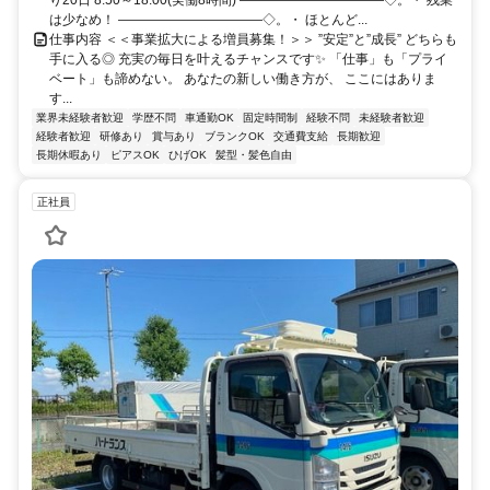
は少なめ！ ―――――――――――◇。・ ほとんど...
仕事内容 ＜＜事業拡大による増員募集！＞＞ ”安定”と”成長” どちらも
手に入る◎ 充実の毎日を叶えるチャンスです✨ 「仕事」も「プライ
ベート」も諦めない。 あなたの新しい働き方が、 ここにはありま
す...
業界未経験者歓迎
学歴不問
車通勤OK
固定時間制
経験不問
未経験者歓迎
経験者歓迎
研修あり
賞与あり
ブランクOK
交通費支給
長期歓迎
長期休暇あり
ピアスOK
ひげOK
髪型・髪色自由
正社員