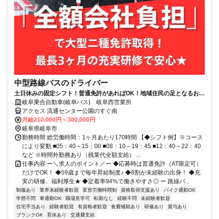
中型路線バスのドライバー
土日休みの固定シフト！普通免許があればOK！地域住民の足となるお仕
事です
岐阜乗合自動車(岐阜バス) 岐阜西営業所
アクセス 流通センター公園のすぐ南
月給210,000円～300,000円
岐阜県岐阜市
勤務時間 総労働時間：1ヶ月あたり170時間 【◆シフト例】※コース
により変動 ■05：40～15：00 ■08：10～19：45 ■12：40～22：40
など ※時間外勤務あり（残業代全額支給） ...
仕事内容 ー＼求人のポイント／ー ◆応募時は普通免許（AT限定可）
だけでOK！ ◆59歳まで毎年昇給制度♪ ◆8割が未経験の出身！ ◆充
実の研修、福利厚生★ ◆定着率94%で働きやすさ◎ ー 路線バ...
制服あり
業界未経験者歓迎
変形労働時間制
資格取得支援あり
バイク通勤OK
学歴不問
車通勤OK
職場見学可
転勤なし
経験不問
未経験者歓迎
住宅手当あり
経験者歓迎
有資格者歓迎
食費補助あり
研修あり
賞与あり
ブランクOK
育休あり
交通費支給