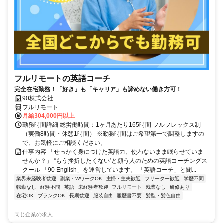
フルリモートの英語コーチ
完全在宅勤務！「好き」も「キャリア」も諦めない働き方可！
90株式会社
フルリモート
月給304,000円以上
勤務時間詳細 総労働時間：1ヶ月あたり165時間 フルフレックス制
（実働8時間・休憩1時間） ※勤務時間はご希望第一で調整しますの
で、お気軽にご相談ください。
仕事内容 「せっかく身につけた英語力、使わないまま眠らせていま
せんか？」 “もう挫折したくない”と願う人のための英語コーチングス
クール 「90 English」を運営しています。 「英語コーチ」と聞...
業界未経験者歓迎
副業・WワークOK
主婦・主夫歓迎
フリーター歓迎
学歴不問
転勤なし
経験不問
英語
未経験者歓迎
フルリモート
残業なし
研修あり
在宅OK
ブランクOK
長期歓迎
服装自由
履歴書不要
髪型・髪色自由
同じ企業の求人