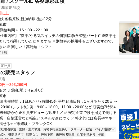
 / スクールIE 各務原那加校
各務原那加校
0円以上
鉄 各務原線 新加納駅 徒歩12分
原市
勤務時間＞ 16：00～22：00
仕事内容】 *数学/やる気スイッチの個別指導(学習塾パート)* ※数学を
として指導していただきます※ ※別教科の採用枠もございますので、
い※ 楽しい！高時給！シフト...
フト制
正社員
品の販売スタッフ
原店
60円～293,260円
セス JR那加駅より徒歩6分
原市
細 実働時間：1日あたり7時間45分 平均勤務日数：1ヶ月あたり20日 〜
～20:00 (シフト制) 例：9:00～18:00、11:00～20:00など ◎実働7時間4...
＼未経験から正社員デビューも歓迎！／ ✅ 安定企業で腰を据えて働ける
営業・店舗運営など幅広いスキルが身につく ✅ 将来的には店長やマネー
せる⭐ ✅未経験・ブランクOK...
未経験者歓迎
主婦・主夫歓迎
資格取得支援あり
フリーター歓迎
バイク通勤OK
OK
職場見学可
転勤なし
経験不問
未経験者歓迎
住宅手当あり
午前