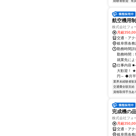
経験者歓迎
有
航空機用
株式会社フォ
月給350,0
交通・アク
岐阜県各務
勤務時間詳細
勤務時間：9
就業先により
仕事内容 
大歓迎！ ★
円～ ◆月平均
業界未経験者歓
交通費全額支給
資格取得手当あ
完成機の
株式会社フォ
月給350,0
交通・アクセ
岐阜県各務