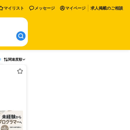
マイリスト
メッセージ
マイページ
求人掲載のご相談
存
関連度順