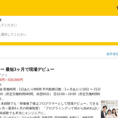
駅
してください
を選択してください
条件保
ー 最短3ヶ月で現場デビュー
アクト
00円～520,000円
ト
 実働時間：1日あたり8時間 平均勤務日数：1ヶ月あたり18日 〜 21日
18:00（所定労働時間8時間、休憩60分） ②10:00～19:00（所定労働時間8
..
＼ 未経験でも「研修修了後はプログラマーとして現場デビュー」できる
1ヶ月～最長6ヶ月の研修制度） 「プログラミングって何から始めればい
T未経験でも本当にエンジニアに...
迎
ランチタイム
フリーター歓迎
学歴不問
固定時間制
転勤なし
経験不問