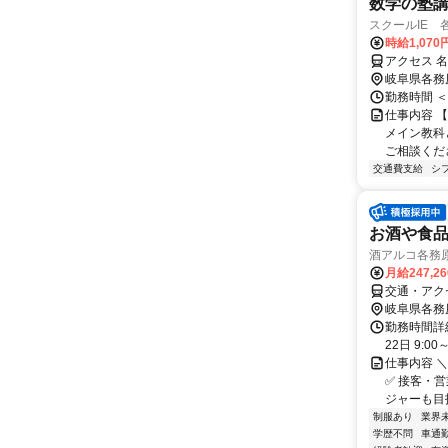
数学の塾講師
スクールIE 
時給1,07
アクセス 名
岐阜県各務
勤務時間 ＜
仕事内容 【
メイン教科
ご相談くださ
交通費支給
シ
お酒や食
酒アルコ各務
月給247,2
交通・アク
岐阜県各務
勤務時間詳
22日 9:00
仕事内容 
✅ 接客・
ジャーも目指
制服あり
業界
学歴不問
車通勤