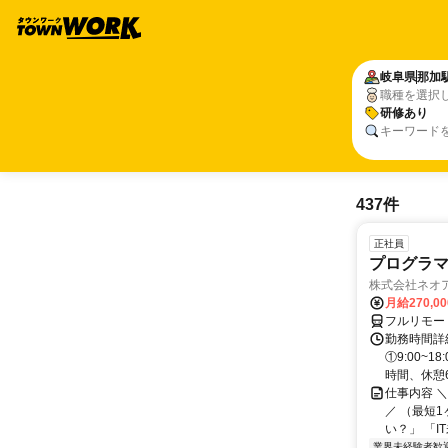
岐阜県
那加
職種を選択
研修あり
キーワード
437件
正社員
プログラマ
株式会社ネオ
月給270,0
フルリモー
勤務時間詳細
①9:00~
時間、休憩6.
仕事内容 
／ （最短
い？」 「I
業界未経験者歓