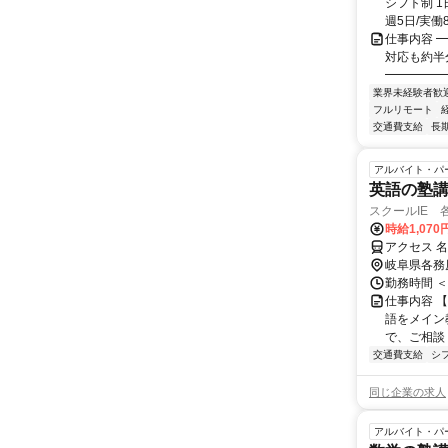
シフト制 1
週5日/実働8
仕事内容 ━
対応も約半
━━━━━━
業界未経験者歓
フルリモート
交通費支給
長
アルバイト・パ
英語の塾講師
スクールIE 
時給1,07
アクセス 名
岐阜県各務
勤務時間 ＜
仕事内容 【
語をメイン
で、ご相談く
交通費支給
シ
同じ企業の求人
アルバイト・パ