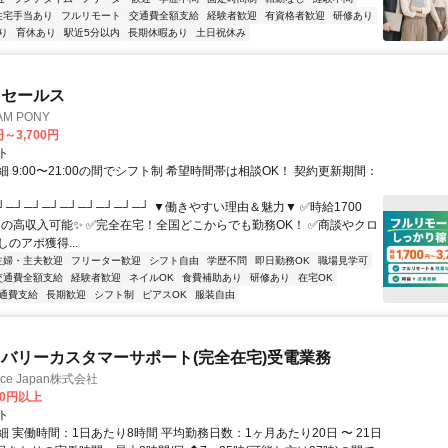
住宅手当あり
フルリモート
交通費全額支給
経験者歓迎
有資格者歓迎
研修あり
り
育休あり
駅近5分以内
長期休暇あり
土日祝休み
ドセールス
M PONY
円～3,700円
ト
 9:00〜21:00の間でシフト制 希望時間帯は相談OK！ 契約更新期間：
┘─┘─┘─┘─┘─┘─┘─┘─┘ ▼働きやすい理由＆魅力▼ ✅時給1700
0円の高収入可能✨ ✅完全在宅！全国どこからでも勤務OK！ ✅商談やクロ
のアポ獲得...
主婦・主夫歓迎
フリーター歓迎
シフト自由
学歴不問
即日勤務OK
職場見学可
交通費全額支給
経験者歓迎
ネイルOK
食費補助あり
研修あり
在宅OK
通費支給
長期歓迎
シフト制
ピアスOK
服装自由
バリーカスタマーサポート(完全在宅)受電業務
ance Japan株式会社
00円以上
ト
 実働時間：1日あたり8時間 平均勤務日数：1ヶ月あたり20日 〜 21日