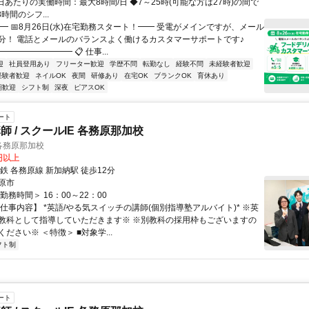
日あたりの実働時間：最大8時間/日 ◆7～25時(可能な方は27時)の間で
時間のシフ...
━ 📅8月26日(水)在宅勤務スタート！━━ 受電がメインですが、メール
分！ 電話とメールのバランスよく働けるカスタマーサポートです♪
━━━━━━━━ 📋 仕事...
迎
社員登用あり
フリーター歓迎
学歴不問
転勤なし
経験不問
未経験者歓迎
経験者歓迎
ネイルOK
夜間
研修あり
在宅OK
ブランクOK
育休あり
期歓迎
シフト制
深夜
ピアスOK
ート
 / スクールIE 各務原那加校
各務原那加校
0円以上
鉄 各務原線 新加納駅 徒歩12分
原市
勤務時間＞ 16：00～22：00
仕事内容】 *英語/やる気スイッチの講師(個別指導塾アルバイト)* ※英
教科として指導していただきます※ ※別教科の採用枠もございますの
ださい※ ＜特徴＞ ■対象学...
フト制
ート