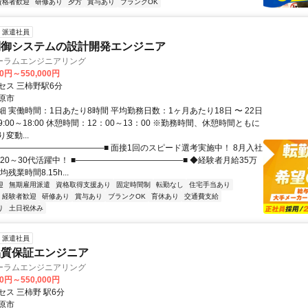
資格者歓迎
研修あり
夕方
賞与あり
ブランクOK
派遣社員
制御システムの設計開発エンジニア
ーラムエンジニアリング
00円～550,000円
セス 三柿野駅6分
原市
 実働時間：1日あたり8時間 平均勤務日数：1ヶ月あたり18日 〜 22日
:00～18:00 休憩時間：12：00～13：00 ※勤務時間、休憩時間ともに
変動...
■―――――――――――――■ 面接1回のスピード選考実施中！ 8月入社
20～30代活躍中！ ■―――――――――――――■ ◆経験者月給35万
残業時間8.15h...
迎
無期雇用派遣
資格取得支援あり
固定時間制
転勤なし
住宅手当あり
経験者歓迎
研修あり
賞与あり
ブランクOK
育休あり
交通費支給
り
土日祝休み
派遣社員
品質保証エンジニア
ーラムエンジニアリング
00円～550,000円
ス 三柿野 駅6分
原市