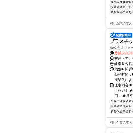
業界未経験者歓
交通費全額支給
資格取得手当あ
同じ企業の求人
プラスチ
株式会社フォ
月給350,0
交通・アク
岐阜県各務
勤務時間詳細
勤務時間：9
就業先により
仕事内容 
大歓迎！ ★
円～ ◆月平均
業界未経験者歓
交通費全額支給
資格取得手当あ
同じ企業の求人