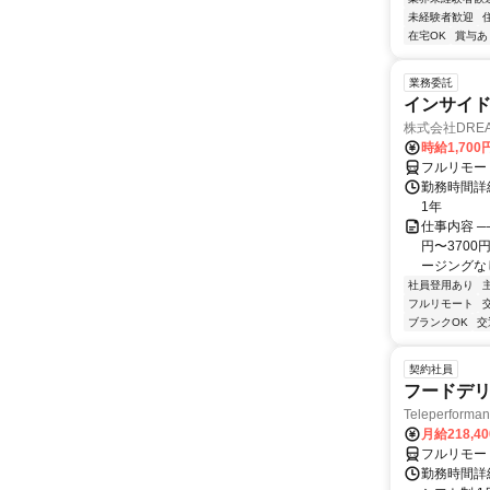
未経験者歓迎
在宅OK
賞与あ
業務委託
インサイ
株式会社DREA
時給1,700
フルリモー
勤務時間詳細
1年
仕事内容 ─
円〜370
ージングなし
社員登用あり
フルリモート
ブランクOK
交
契約社員
フードデリ
Teleperform
月給218,4
フルリモー
勤務時間詳細