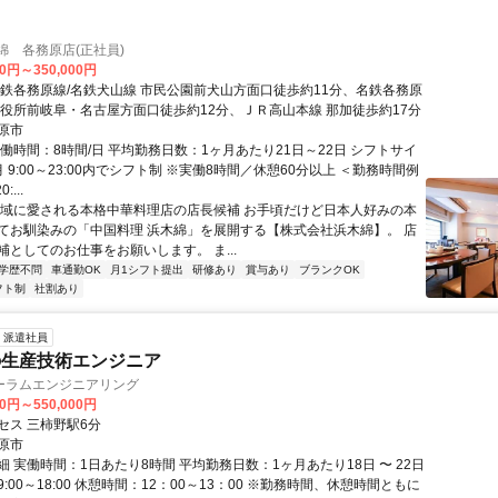
綿 各務原店(正社員)
00円～350,000円
名鉄各務原線/名鉄犬山線 市民公園前犬山方面口徒歩約11分、名鉄各務原
市役所前岐阜・名古屋方面口徒歩約12分、ＪＲ高山本線 那加徒歩約17分
原市
働時間：8時間/日 平均勤務日数：1ヶ月あたり21日～22日 シフトサイ
 9:00～23:00内でシフト制 ※実働8時間／休憩60分以上 ＜勤務時間例
:...
地域に愛される本格中華料理店の店長候補 お手頃だけど日本人好みの本
てお馴染みの「中国料理 浜木綿」を展開する【株式会社浜木綿】。 店
補としてのお仕事をお願いします。 ま...
学歴不問
車通勤OK
月1シフト提出
研修あり
賞与あり
ブランクOK
フト制
社割あり
派遣社員
の生産技術エンジニア
ーラムエンジニアリング
00円～550,000円
セス 三柿野駅6分
原市
 実働時間：1日あたり8時間 平均勤務日数：1ヶ月あたり18日 〜 22日
:00～18:00 休憩時間：12：00～13：00 ※勤務時間、休憩時間ともに