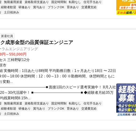
迎
無期雇用派遣
資格取得支援あり
固定時間制
転勤なし
住宅手当あり
経験者歓迎
研修あり
賞与あり
ブランクOK
育休あり
交通費支給
り
土日祝休み
派遣社員
ック成形金型の品質保証エンジニア
ーラムエンジニアリング
00円～550,000円
セス 三柿野駅12分
原市
 実働時間：1日あたり8時間 平均勤務日数：1ヶ月あたり18日 〜 22日
:00～18:00 休憩時間：12：00～13：00 ※勤務時間、休憩時間ともに
変動...
■―――――――――――――■ 面接1回のスピード選考実施中！ 8月入社
20～30代活躍中！ ■―――――――――――――■ ◆経験者月給35万
残業時間8.15h...
迎
無期雇用派遣
資格取得支援あり
固定時間制
転勤なし
住宅手当あり
経験者歓迎
研修あり
賞与あり
ブランクOK
育休あり
交通費支給
り
土日祝休み