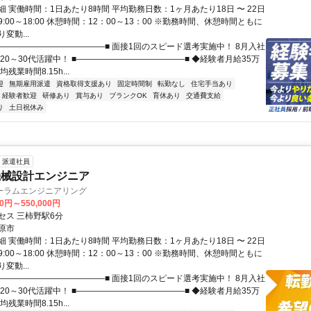
 実働時間：1日あたり8時間 平均勤務日数：1ヶ月あたり18日 〜 22日
:00～18:00 休憩時間：12：00～13：00 ※勤務時間、休憩時間ともに
変動...
■―――――――――――――■ 面接1回のスピード選考実施中！ 8月入社
20～30代活躍中！ ■―――――――――――――■ ◆経験者月給35万
残業時間8.15h...
迎
無期雇用派遣
資格取得支援あり
固定時間制
転勤なし
住宅手当あり
経験者歓迎
研修あり
賞与あり
ブランクOK
育休あり
交通費支給
り
土日祝休み
派遣社員
機械設計エンジニア
ーラムエンジニアリング
00円～550,000円
セス 三柿野駅6分
原市
 実働時間：1日あたり8時間 平均勤務日数：1ヶ月あたり18日 〜 22日
:00～18:00 休憩時間：12：00～13：00 ※勤務時間、休憩時間ともに
変動...
■―――――――――――――■ 面接1回のスピード選考実施中！ 8月入社
20～30代活躍中！ ■―――――――――――――■ ◆経験者月給35万
残業時間8.15h...