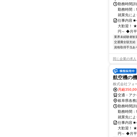
勤務時間詳細
勤務時間：9
就業先により
仕事内容 
大歓迎！ ★
円～ ◆月平均
業界未経験者歓
交通費全額支給
資格取得手当あ
同じ企業の求人
航空機の
株式会社フォ
月給350,0
交通・アク
岐阜県各務
勤務時間詳細
勤務時間：9
就業先により
仕事内容 
大歓迎！ ★
円～ ◆月平均