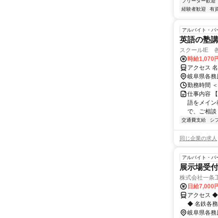
フリーター歓迎
経験者歓迎
有
アルバイト・パ
英語の塾講師
スクールIE 
時給1,07
アクセス 名
岐阜県各務
勤務時間 ＜
仕事内容 【
語をメイン
で、ご相談く
交通費支給
シ
同じ企業の求人
アルバイト・パ
展示場受
株式会社一条
日給7,00
アクセス ◆
◆ 名鉄各務
各務原線 市
岐阜県各務