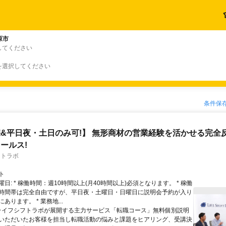
原市
してください
を選択してください
条件保
&平日夜・土日のみ可!】 無形商材の営業経験を活かせる完全
ールス!
フトラボ
ト
日: * 稼働時間：週10時間以上(月40時間以上)必須となります。 * 稼働
時間帯は完全自由ですが、平日夜・土曜日・日曜日に説明会予約が入り
あります。 * 業務地...
 ライフシフトラボが展開する主力サービス「転職コース」無料個別説明
いただいたお客様を担当し転職活動の悩みと課題をヒアリング、受講決