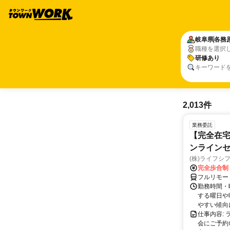
岐阜県
各務
職種を選択
研修あり
キーワード
2,013件
業務委託
【完全在宅
ンラインセ
(株)ライフシ
完全歩合制
フルリモー
勤務時間・曜
する曜日や
やすい傾向に
仕事内容:
会にご予約