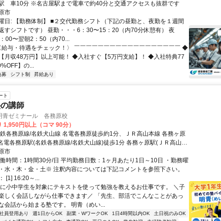
駅 車10分 ※名古屋駅まで電車で約40分と交通アクセスも抜群です
原市
曜日: 【勤務体制】 ■２交代勤務シフト（下記の昼勤と、夜勤を１週間
すシフトです） 昼勤・・・6：30〜15：20（内70分休憩有） 夜
00〜翌朝2：50（内70...
 〈給与・待遇をチェック！〉 ￣￣￣￣￣￣￣￣￣￣￣￣￣￣￣￣￣￣ ◆
【月収48万円】以上可能！ ◆入社すぐ【5万円支給】！ ◆入社特典77
%OFF】の...
急募
シフト制
昇給あり
ート
塾の講師
明青ゼミナール 各務原校
 1,950円以上（コマ 90分）
名鉄各務原線/名鉄犬山線 名電各務原徒歩約1分、ＪＲ高山本線 各務ヶ原
 名電各務原駅(名鉄各務原線/名鉄犬山線)徒歩1分 各務ヶ原駅(ＪＲ高山本
分で便利！
原市
働時間：1時間30分/日 平均勤務日数：1ヶ月あたり1日～10日 ・勤務曜
・水・木・金・土※ 注釈内容については下記コメントを参照下さい。
1] 16:20～...
主に小中学生を対象にテキストを使って勉強を教えるお仕事です。 ＼子
楽しく会話しながら仕事できます／ 「先生、部活でこんなことがあっ
な会話から始まる塾です。 明青（めい...
社員登用あり
週1日からOK
副業・WワークOK
1日4時間以内OK
土日祝のみOK