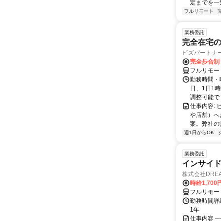
定までを一
フルリモート
業務委託
完全在宅
ビズパートナ
完全歩合制
フルリモー
勤務時間・曜
日、1日1
調整可能です
仕事内容:
や店舗）へ
案。弊社の
週1日からOK
業務委託
インサイ
株式会社DREA
時給1,700
フルリモー
勤務時間詳細
1年
仕事内容 ─