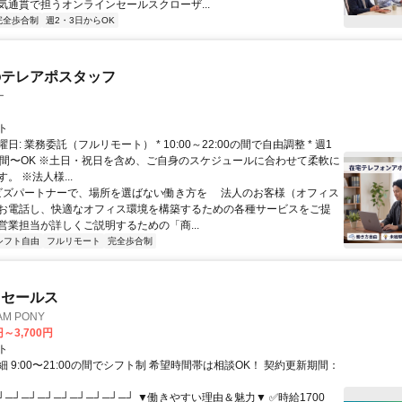
気通貫で担うオンラインセールスクローザ...
完全歩合制
週2・3日からOK
のテレアポスタッフ
ー
ト
日: 業務委託（フルリモート） * 10:00～22:00の間で自由調整 * 週1
時間〜OK ※土日・祝日を含め、ご自身のスケジュールに合わせて柔軟に
。 ※法人様...
 ビズパートナーで、場所を選ばない働き方を 法人のお客様（オフィス
お電話し、快適なオフィス環境を構築するための各種サービスをご提
営業担当が詳しくご説明するための「商...
シフト自由
フルリモート
完全歩合制
ドセールス
M PONY
円～3,700円
ト
 9:00〜21:00の間でシフト制 希望時間帯は相談OK！ 契約更新期間：
┘─┘─┘─┘─┘─┘─┘─┘─┘ ▼働きやすい理由＆魅力▼ ✅時給1700