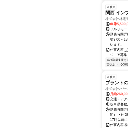
正社員
関西 イン
株式会社林電
年俸5,500,
フルリモー
勤務時間詳細
⏰9:00～
います。
仕事内容 _/_
ジニア募集
資格取得支援あ
育休あり
交通
正社員
プラント
株式会社ハヤ
月給260,0
交通・アク
岐阜県各務
勤務時間詳細
間） ・休
17時以前に
仕事内容 