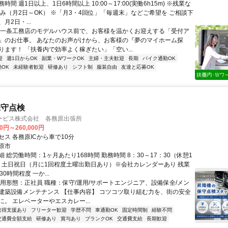
時間 週1日以上、1日6時間以上 10:00～17:00(実働6h15m) ※残業な
のみ（月2日～OK） ※「月3・4回位」「毎週末」などご希望を ご相談下
月2日・...
 一条工務店のモデルハウス前で、お客様を温かくお迎えする「受付ア
」のお仕事。 あなたのお声がけから、お客様の『夢のマイホーム探
ります！ 「扶養内で効率よく稼ぎたい」「空い...
迎
週1日からOK
副業・WワークOK
主婦・主夫歓迎
長期
バイク通勤OK
OK
未経験者歓迎
研修あり
シフト制
服装自由
友達と応募OK
保守点検
ービス株式会社 各務原出張所
00円～260,000円
ス 各務原ICから車で10分
原市
 総労働時間：1ヶ月あたり168時間 勤務時間 8：30～17：30（休憩1
日 土日祝日（月に1回程度土曜出勤日あり）※会社カレンダーあり 残業
0時間程度 一か...
雇用形態：正社員 職種：保守/運用/サポートエンジニア、設備保全/メン
建築設備メンテナンス 【仕事内容】 コツコツ取り組む力を、街の安全
。 エレベーターやエスカレー...
取得支援あり
フリーター歓迎
学歴不問
車通勤OK
固定時間制
経験不問
交通費全額支給
研修あり
賞与あり
ブランクOK
交通費支給
長期歓迎