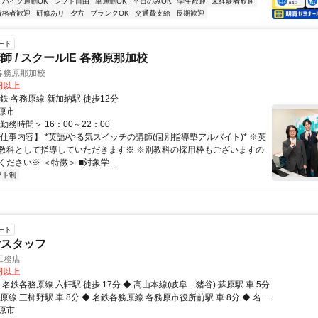
バイク通勤OK
シフト自由
車通勤OK
平日のみOK
学生歓迎
未経験者歓迎
資格者歓迎
研修あり
夕方
ブランクOK
交通費支給
長期歓迎
ート
 / スクールIE 各務原那加校
各務原那加校
0円以上
鉄 各務原線 新加納駅 徒歩12分
原市
勤務時間＞ 16：00～22：00
仕事内容】 *英語/やる気スイッチの講師(個別指導塾アルバイト)* ※英
教科として指導していただきます※ ※別教科の採用枠もございますの
ださい※ ＜特徴＞ ■対象学...
フト制
ート
付スタッフ
工務店
0円以上
 名鉄各務原線 六軒駅 徒歩 17分 ◆ 高山本線(岐阜－猪谷) 蘇原駅 車 5分
原線 三柿野駅 車 8分 ◆ 名鉄各務原線 各務原市役所前駅 車 8分 ◆ 名鉄
民公園前駅 車 9分
原市