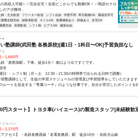
0円の高収入可能✨ ✅完全在宅！全国どこからでも勤務OK！ ✅商談やクロ
のアポ獲得...
主婦・主夫歓迎
フリーター歓迎
シフト自由
学歴不問
即日勤務OK
職場見学可
交通費全額支給
経験者歓迎
ネイルOK
食費補助あり
研修あり
在宅OK
通費支給
長期歓迎
シフト制
ピアスOK
服装自由
ート
い塾講師(武田塾 各務原校)|週1日・1科目〜OK|予習負担なし
デイ
円～1,600円
アクセス: 名鉄「新那加駅」下車。徒歩1分！ 南口より出てすぐです。
原市
日: ・シフト制（月～土 12:30～21:30の時間帯で出られる日時で調整）
 学習塾講師として、生徒の学習スケジュールの管理及び学習指導をしていただきます
のルートを並走する『専属コーチ』のような仕事です。自分が苦労したポイントを伝え
900円スタート】トヨタ車(ハイエース)の製造スタッフ|未経験歓
クジャパン
円～2,375円