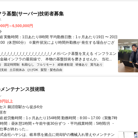
フラ基盤(サーバー)技術者募集
子
000円～6,500,000円
ト
 実働時間：1日あたり8時間 平均勤務日数：1ヶ月あたり19日 〜 20日
18:00（休憩60分） ※案件状況により時間外勤務が 発生する場合がござ
/_/_/_/_/_/_/_/_/_/_/_/_/_/_/_/_/ メガバンク基盤を支える インフラエン
 金融インフラの最前線で、 本物の基盤技術を磨きませんか。 当社...
り
固定時間制
転勤なし
フルリモート
経験者歓迎
研修あり
賞与あり
費支給
土日祝休み
ひげOK
髪型・髪色自由
のメンテナンス技術職
シ
00円以上
セス 鵜沼宿駅から徒歩6分
原市
 総労働時間：1ヶ月あたり154時間 勤務時間：8:00～17:00（実働7時
憩時間：昼休憩1時間＋午前午後30分ずつ ・平均残業時間：5時間/月 ・
仕事が終わった...
株式会社ハヤシは、岐阜県を拠点に焼却炉の機械入れ替えやメンテナン