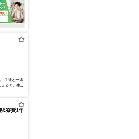
。 生徒と一緒
ると、生...
迎&寮費1年