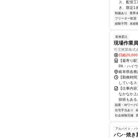
ス、配管工
き、限定1
制服あり
業界
フリーター歓迎
経験不問
未経
業務委託
現場作業
可児興業株式
日給20,00
【最寄り駅
PA・ハイ
岐阜県各務
【勤務時間】
しているス
【仕事内容
なかなか上
技術もある。
副業・WワークO
住宅手当あり
社会保険完備
アルバイト・パ
パン･焼き