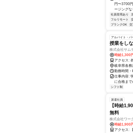
円〜370
ージングなし
社員登用あり
フルリモート
ブランクOK
交
アルバイト・パ
授業をしな
株式会社サム
時給1,300
岐阜県各務
勤務時間・曜
仕事内容:
に合格まで
シフト制
派遣社員
【時給1,
無料
株式会社ワー
時給1,900
アクセス: 【アクセス】 ・名鉄各務原線「名電各務原」駅 徒歩10分 ・名鉄犬山線