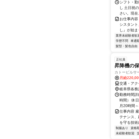
シフト・勤務
し 土日祝
さい。現在、
お仕事内容
シスタント
し』が始ま
業界未経験者歓
学歴不問
車通勤
髪型・髪色自由
正社員
昇降機の
カトービルサ
月給220,0
交通・アクセ
岐阜県各務
勤務時間詳細
時間） 休
月20時間～3
仕事内容 
テナンス、
を守る技術に
制服あり
資格
未経験者歓迎