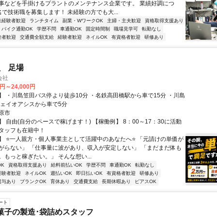
事などを手掛けるプラントのメンテナンス企業です。 業績好調につ
名で技術職を募集します！ 未経験の方でも大...
未経験者歓迎
ランチタイム
副業・WワークOK
主婦・主夫歓迎
資格取得支援あり
バイク通勤OK
学歴不問
車通勤OK
固定時間制
職場見学可
転勤なし
験者歓迎
交通費全額支給
経験者歓迎
ネイルOK
有資格者歓迎
研修あり
員 足場
会社
0円～24,000円
】 ・川島笠田バス停より徒歩10分 ・名鉄高田橋駅から車で15分 ・川島
ウェイオアシスから車で5分
原市
 自由(自分のペースで稼げます！) 【稼働例】 8：00～17：30に活動
タッフも在籍中！
】 ⭐一人親方・個人事業主として活躍中のあなたへ⭐ 「元請けの単価が
がらない」 「仕事量に波があり、収入が安定しない」 「まだまだ体も
もっと稼ぎたい。」 そんな想い...
K
資格取得支援あり
給料前払いOK
学歴不問
車通勤OK
転勤なし
経験者歓迎
ネイルOK
週払いOK
即日払いOK
有資格者歓迎
研修あり
賞与あり
ブランクOK
育休あり
交通費支給
長期休暇あり
ピアスOK
ート
菓子の製造･袋詰めスタッフ