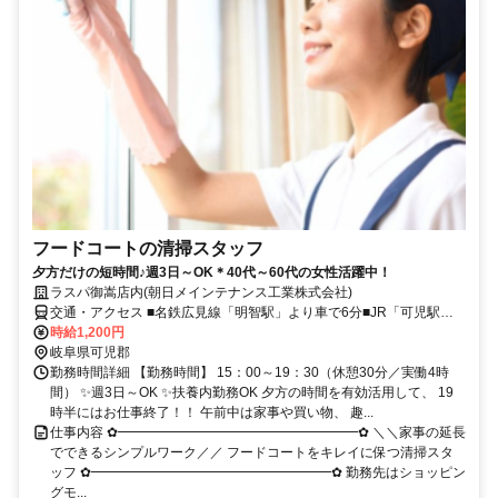
フードコートの清掃スタッフ
夕方だけの短時間♪週3日～OK＊40代～60代の女性活躍中！
ラスパ御嵩店内(朝日メインテナンス工業株式会社)
交通・アクセス ■名鉄広見線「明智駅」より車で6分■JR「可児駅」
より車で9分 ★マイカー通勤OK（無料駐車場あり）
時給1,200円
岐阜県可児郡
勤務時間詳細 【勤務時間】 15：00～19：30（休憩30分／実働4時
間） ✨週3日～OK ✨扶養内勤務OK 夕方の時間を有効活用して、 19
時半にはお仕事終了！！ 午前中は家事や買い物、 趣...
仕事内容 ✿━━━━━━━━━━━━━━━━━━✿ ＼＼家事の延長
でできるシンプルワーク／／ フードコートをキレイに保つ清掃スタ
ッフ ✿━━━━━━━━━━━━━━━━━━✿ 勤務先はショッピン
グモ...