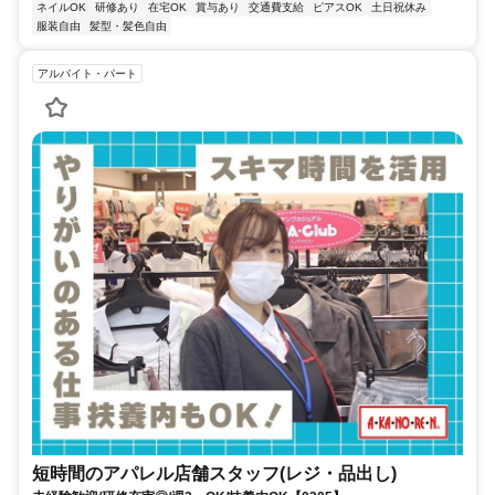
ネイルOK
研修あり
在宅OK
賞与あり
交通費支給
ピアスOK
土日祝休み
服装自由
髪型・髪色自由
アルバイト・パート
短時間のアパレル店舗スタッフ(レジ・品出し)