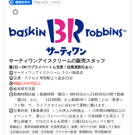
アルバイト・パート
サーティワンアイスクリームの販売スタッフ
週2日～OKでプライベートも充実！従業員割引あり♪
サーティワンアイスクリーム ラスパ御嵩店
交通・アクセス 明智駅より徒歩23分
時給1,200円以上
岐阜県可児郡
勤務時間詳細 ＜勤務時間・曜日＞ 9時30分から21時30分の間で勤務
「週2日」から、 「1日3時間」から勤務OK！ 2週間ごとの「希望シ
フト制」で、 ライフスタイルに合わせて柔軟に働けます。
仕事内容 【募集要項】 ＜この求人の特徴は…＞ ◎年間10種類以上の
イベントで、 新しいフレーバーに出会える！ ◎未経験でも安心！ 丁
寧な研修で、プロのスキルを習得！ ◎週2日からのシフト制で、 ...
制服あり
業界未経験者歓迎
社員登用あり
副業・WワークOK
隔週シフト提出
土日祝のみOK
主婦・主夫歓迎
フリーター歓迎
車通勤OK
即日勤務OK