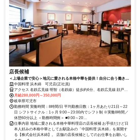
店長候補
＜上場企業で安心＞地元に愛される本格中華を提供！自分に合う働き方
が見つけられる好環境♪
中国料理 浜木綿 可児店(正社員)
アクセス 名鉄広見線 明智（名鉄線）徒歩約6分、名鉄広見線 顔戸徒
歩約26分、名鉄広見線/名鉄名古屋本線 新可児徒歩約40分
月給280,000円～350,000円
岐阜県可児市
勤務時間 実働時間：8時間/日 平均勤務日数：1ヶ月あたり21日～22
日 シフトサイクル：1ヶ月 9:00～23:00内でシフト制 ※実働8時間／
休憩60分以上 ＜勤務時間例＞ ■9:00～20:...
仕事内容 地域に愛される本格中華料理店の店長候補 お手頃だけど日
本人好みの本格中華としてお馴染みの「中国料理 浜木綿」を展開す
る【株式会社浜木綿】。 店舗の店長候補としてのお仕事をお願いし