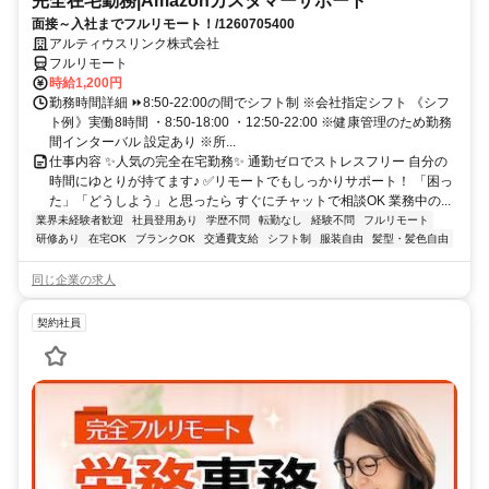
完全在宅勤務|Amazonカスタマーサポート
面接～入社までフルリモート！/1260705400
アルティウスリンク株式会社
フルリモート
時給1,200円
勤務時間詳細 ⏩8:50-22:00の間でシフト制 ※会社指定シフト 《シフ
ト例》実働8時間 ・8:50-18:00 ・12:50-22:00 ※健康管理のため勤務
間インターバル 設定あり ※所...
仕事内容 ✨人気の完全在宅勤務✨ 通勤ゼロでストレスフリー 自分の
時間にゆとりが持てます♪ ✅リモートでもしっかりサポート！ 「困っ
た」「どうしよう」と思ったら すぐにチャットで相談OK 業務中の...
業界未経験者歓迎
社員登用あり
学歴不問
転勤なし
経験不問
フルリモート
研修あり
在宅OK
ブランクOK
交通費支給
シフト制
服装自由
髪型・髪色自由
同じ企業の求人
契約社員