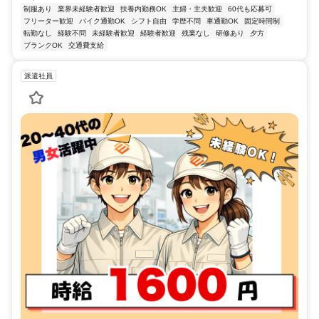
制服あり
業界未経験者歓迎
扶養内勤務OK
主婦・主夫歓迎
60代も応募可
フリーター歓迎
バイク通勤OK
シフト自由
学歴不問
車通勤OK
固定時間制
転勤なし
経験不問
未経験者歓迎
経験者歓迎
残業なし
研修あり
夕方
ブランクOK
交通費支給
派遣社員