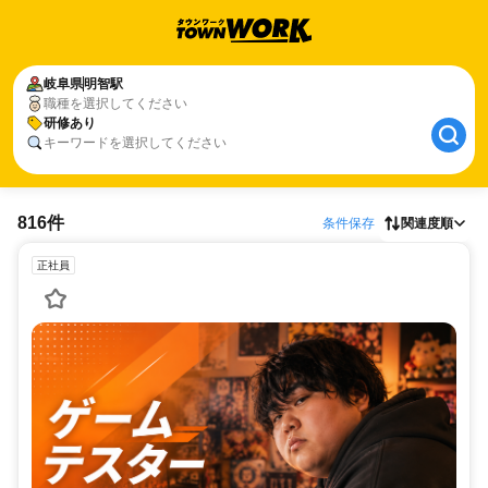
岐阜県
明智駅
職種を選択してください
研修あり
キーワードを選択してください
816件
条件保存
関連度順
正社員