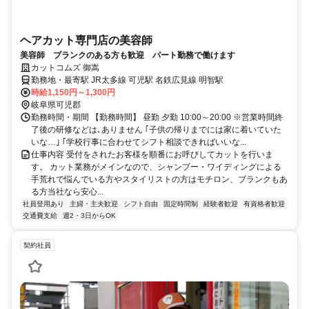
ヘアカット専門店の美容師
美容師 ブランクのある方も歓迎 パート勤務で働けます
カットコムズ 御嵩
勤務地・最寄駅 JR太多線 可児駅 名鉄広見線 明智駅
時給1,150円～1,300円
岐阜県可児郡
勤務時間・期間 【勤務時間】 昼勤 夕勤 10:00～20:00 ※営業時間終
了後の研修などは､ありません ｢子供の帰りまでには家に着いていた
いな…｣ ｢学校行事に合わせてシフト相談できればいいな...
仕事内容 受付をされたお客様を順番にお呼びしてカットを行いま
す。 カット業務がメインなので、シャンプー・ワイディングによる
手荒れで悩んでいる方やスタイリストの方はモチロン、ブランクもあ
る方当社なら安心...
社員登用あり
主婦・主夫歓迎
シフト自由
固定時間制
経験者歓迎
有資格者歓迎
交通費支給
週2・3日からOK
契約社員