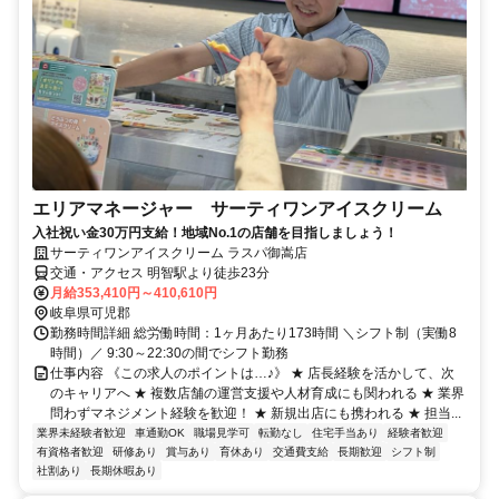
エリアマネージャー サーティワンアイスクリーム
入社祝い金30万円支給！地域No.1の店舗を目指しましょう！
サーティワンアイスクリーム ラスパ御嵩店
交通・アクセス 明智駅より徒歩23分
月給353,410円～410,610円
岐阜県可児郡
勤務時間詳細 総労働時間：1ヶ月あたり173時間 ＼シフト制（実働8
時間）／ 9:30～22:30の間でシフト勤務
仕事内容 《この求人のポイントは…♪》 ★ 店長経験を活かして、次
のキャリアへ ★ 複数店舗の運営支援や人材育成にも関われる ★ 業界
問わずマネジメント経験を歓迎！ ★ 新規出店にも携われる ★ 担当...
業界未経験者歓迎
車通勤OK
職場見学可
転勤なし
住宅手当あり
経験者歓迎
有資格者歓迎
研修あり
賞与あり
育休あり
交通費支給
長期歓迎
シフト制
社割あり
長期休暇あり