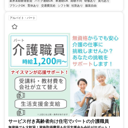
業界未経験者歓迎
バイク通勤OK
車通勤OK
経験不問
研修あり
賞与あり
ブランクOK
育休あり
交通費支給
シフト制
社割あり
服装自由
アルバイト・パート
サービス付き高齢者向け住宅でパートの介護職員
無資格でも大歓迎！資格取得費用＆生活支援金を会社がサポート！