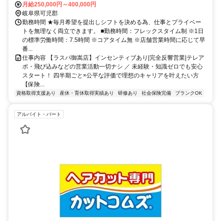
分 名鉄広見線「明智駅」から徒歩21分 ＊原則車通勤可（一部該当し
月給250,000円～400,000円
ない店舗あり※ご相談ください）
岐阜県可児郡
勤務時間 ★毎月希望を提出しシフトを決める為、仕事とプライベー
トを無理なく両立できます。 ■勤務時間：フレックスタイム制 ※1日
の標準労働時間：7.5時間 ※コアタイム無 ※店舗営業時間に応じて早
番...
仕事内容 【ラスパ御嵩店】インセンティブあり|完全反響営業|テレア
ポ・飛び込みなどの営業活動一切ナシ ／ 未経験・知識ゼロでも安心
スタート！ 四半期ごと×公平な評価で理想のキャリアを叶えたい方
【保険...
資格取得支援あり
産休・育休取得実績あり
研修あり
社会保険完備
ブランクOK
アルバイト・パート