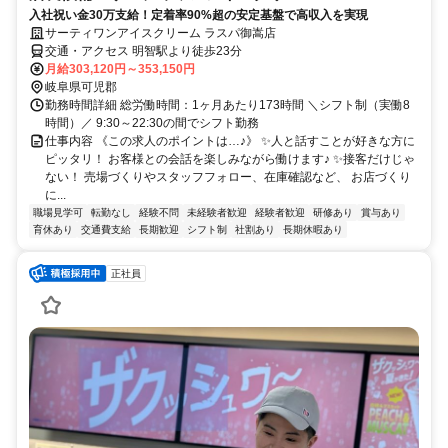
入社祝い金30万支給！定着率90%超の安定基盤で高収入を実現
サーティワンアイスクリーム ラスパ御嵩店
交通・アクセス 明智駅より徒歩23分
月給303,120円～353,150円
岐阜県可児郡
勤務時間詳細 総労働時間：1ヶ月あたり173時間 ＼シフト制（実働8
時間）／ 9:30～22:30の間でシフト勤務
仕事内容 《この求人のポイントは…♪》 ✨人と話すことが好きな方に
ピッタリ！ お客様との会話を楽しみながら働けます♪ ✨接客だけじゃ
ない！ 売場づくりやスタッフフォロー、在庫確認など、 お店づくり
に...
職場見学可
転勤なし
経験不問
未経験者歓迎
経験者歓迎
研修あり
賞与あり
育休あり
交通費支給
長期歓迎
シフト制
社割あり
長期休暇あり
正社員