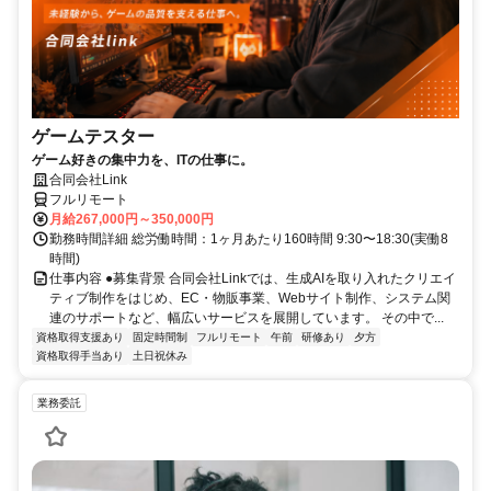
ゲームテスター
ゲーム好きの集中力を、ITの仕事に。
合同会社Link
フルリモート
月給267,000円～350,000円
勤務時間詳細 総労働時間：1ヶ月あたり160時間 9:30〜18:30(実働8
時間)
仕事内容 ●募集背景 合同会社Linkでは、生成AIを取り入れたクリエイ
ティブ制作をはじめ、EC・物販事業、Webサイト制作、システム関
連のサポートなど、幅広いサービスを展開しています。 その中で...
資格取得支援あり
固定時間制
フルリモート
午前
研修あり
夕方
資格取得手当あり
土日祝休み
業務委託