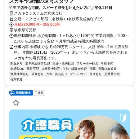
スガキヤ店舗の運営スタッフ
半年で店長も可能。スピード成長を叶えたい方に／年休116日
スガキコシステムズ株式会社
交通・アクセス 明智（名鉄線）(名鉄広見線)(約18分)
月給280,000円～355,000円
岐阜県可児郡
勤務時間詳細 総労働時間：1ヶ月あたり170時間 営業時間例／9:00～
21:00 ※店舗により変動 ※月平均残業時間26時間以内
仕事内容 未経験でも 月給28万円スタート。 入社 半年～1年で店長昇
格。 年間休日116日（2026年～） 若いうちから店舗運営を任される
スガキヤの店長募集です。 ――――――――――――――...
制服あり
業界未経験者歓迎
主婦・主夫歓迎
フリーター歓迎
学歴不問
車通勤OK
経験不問
未経験者歓迎
午前
経験者歓迎
夜間
有資格者歓迎
食費補助あり
研修あり
夕方
賞与あり
ブランクOK
育休あり
交通費支給
長期歓迎
正社員