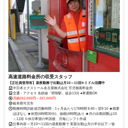
高速道路料金所の収受スタッフ
【正社員登用有】昼夜勤務で出勤は月10～11回✨ミドル活躍中
中日本エクストール名古屋株式会社 可児御嵩料金所
交通・アクセス 名鉄線「明智駅」徒歩13分 ●車通勤OK
月給262,000円～267,000円
岐阜県可児市
勤務時間詳細 総労働時間：1ヶ月あたり176時間 8:40～翌9:10 ★残業
ほぼなし ★休憩(4時間30分)、仮眠(4時間)あり ★月の出勤回数は10
～11回 ※休日希望の申請後、月毎にシフト作成
仕事内容 ✅月10〜11回の昼夜勤務で 実質出勤は月の半分以下 ✅仮