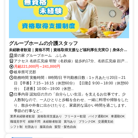
グループホームの介護スタッフ
未経験者歓迎｜資格不問｜資格取得支援など福利厚生充実◎｜身体介助
少なめ（対話が中心）
愛の家 グループホーム ふしみ
アクセス 名鉄広見線 明智（名鉄線）徒歩約17分、名鉄広見線 顔戸徒
歩約37分、名鉄広見線/名鉄名古屋本線 新可児徒歩約37分 東濃実業高
月給221,000円～241,000円
校より西へ車2分(約600m)
岐阜県可児郡
勤務時間 実働時間：8時間/日 平均勤務日数：1ヶ月あたり20日～21
日 【早番】7:15～16:15（休憩60分） 【日勤】9:00～18:00（休憩60
分） 【遅番】10:00～19:00（休憩...
仕事内容 認知症の方の「自分らしい生活」を支えるお仕事です。少
人数制なので、一人ひとりと歩幅を合わせ、一緒に料理や掃除をした
り、散歩や外食に出かけたりと、家庭的な温かい時間を過ごします。
季節の行事など...
業界未経験者歓迎
資格取得支援あり
フリーター歓迎
バイク通勤OK
車通勤OK
職場見学可
経験不問
未経験者歓迎
賞与あり
ブランクOK
交通費支給
シフト制
社割あり
服装自由
髪型・髪色自由