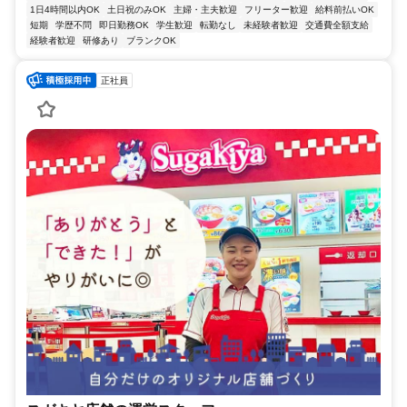
1日4時間以内OK
土日祝のみOK
主婦・主夫歓迎
フリーター歓迎
給料前払いOK
短期
学歴不問
即日勤務OK
学生歓迎
転勤なし
未経験者歓迎
交通費全額支給
経験者歓迎
研修あり
ブランクOK
正社員