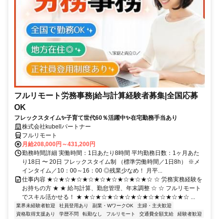
フルリモート労務事務|給与計算経験者募集|全国応募
OK
フレックスタイム✨子育て世代60％活躍中✨在宅勤務手当あり
株式会社kubellパートナー
フルリモート
月給208,000円～431,200円
勤務時間詳細 実働時間：1日あたり8時間 平均勤務日数：1ヶ月あた
り18日 〜 20日 フレックスタイム制 （標準労働時間／1日8h） ※メ
インタイム／10：00～16：00 ◎残業少なめ！ 月平...
仕事内容 ★☆★☆★☆★☆★☆★☆★☆★☆★☆ ☆ 労務実務経験を
お持ちの方 ★ ★ 給与計算、勤怠管理、年末調整 ☆ ☆ フルリモート
でスキル活かせる！ ★ ★☆★☆★☆★☆★☆★☆★☆★☆★☆ ...
業界未経験者歓迎
社員登用あり
副業・WワークOK
主婦・主夫歓迎
資格取得支援あり
学歴不問
転勤なし
フルリモート
交通費全額支給
経験者歓迎