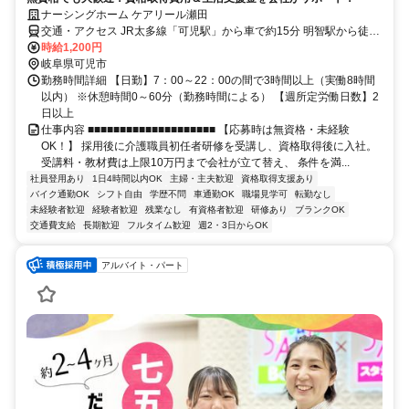
ナーシングホーム ケアリール瀬田
交通・アクセス JR太多線「可児駅」から車で約15分 明智駅から徒歩
15分
時給1,200円
岐阜県可児市
勤務時間詳細 【日勤】7：00～22：00の間で3時間以上（実働8時間
以内） ※休憩時間0～60分（勤務時間による） 【週所定労働日数】2
日以上
仕事内容 ■■■■■■■■■■■■■■■■■■■■ 【応募時は無資格・未経験
OK！】 採用後に介護職員初任者研修を受講し、資格取得後に入社。
受講料・教材費は上限10万円まで会社が立て替え、 条件を満...
社員登用あり
1日4時間以内OK
主婦・主夫歓迎
資格取得支援あり
バイク通勤OK
シフト自由
学歴不問
車通勤OK
職場見学可
転勤なし
未経験者歓迎
経験者歓迎
残業なし
有資格者歓迎
研修あり
ブランクOK
交通費支給
長期歓迎
フルタイム歓迎
週2・3日からOK
アルバイト・パート