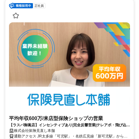
正社員
平均年収600万/来店型保険ショップの営業
【ラスパ御嵩店】インセンティブあり|完全反響営業|テレアポ・飛び込み
などの営業活動一切ナシ
株式会社保険見直し本舗
通勤アクセス JR太多線「可児駅」・名鉄広見線「新可児駅」から車9