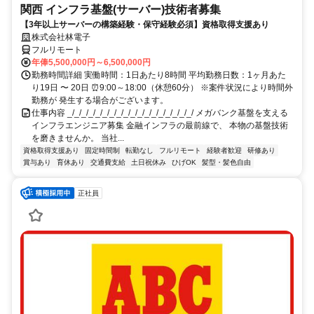
関西 インフラ基盤(サーバー)技術者募集
【3年以上サーバーの構築経験・保守経験必須】資格取得支援あり
株式会社林電子
フルリモート
年俸5,500,000円～6,500,000円
勤務時間詳細 実働時間：1日あたり8時間 平均勤務日数：1ヶ月あた
り19日 〜 20日 ⏰9:00～18:00（休憩60分） ※案件状況により時間外
勤務が 発生する場合がございます。
仕事内容 _/_/_/_/_/_/_/_/_/_/_/_/_/_/_/_/_/_/ メガバンク基盤を支える
インフラエンジニア募集 金融インフラの最前線で、 本物の基盤技術
を磨きませんか。 当社...
資格取得支援あり
固定時間制
転勤なし
フルリモート
経験者歓迎
研修あり
賞与あり
育休あり
交通費支給
土日祝休み
ひげOK
髪型・髪色自由
正社員