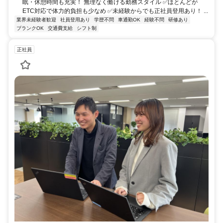
眠・休憩時間も充実！ 無理なく働ける勤務スタイル ✅ほとんどが
ETC対応で体力的負担も少なめ ✅未経験からでも正社員登用あり！ ...
業界未経験者歓迎
社員登用あり
学歴不問
車通勤OK
経験不問
研修あり
ブランクOK
交通費支給
シフト制
正社員