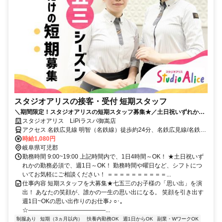
スタジオアリスの接客・受付 短期スタッフ
＼期間限定！スタジオアリスの短期スタッフ募集★／土日祝いずれかの
勤務必須で週1日、1日4h～OK！
スタジオアリス LiPiラスパ御嵩店
アクセス 名鉄広見線 明智（名鉄線）徒歩約24分、名鉄広見線/名鉄名
古屋本線 新可児徒歩約27分、ＪＲ太多線 可児徒歩約27分 名鉄広見線
時給1,080円
新可児駅よりバス16分 ※可児御嵩バイパス21号線沿い
岐阜県可児郡
勤務時間 9:00~19:00 上記時間内で、1日4時間～OK！ ★土日祝いず
れかの勤務必須で、週1日～OK！ 勤務時間や曜日など、シフトにつ
いてお気軽にご相談ください！ ＝＝＝＝＝＝＝＝＝＝...
仕事内容 短期スタッフを大募集★七五三のお子様の「思い出」を演
出！ あなたの笑顔が、誰かの一生の思い出になる。 笑顔を引き出す
週1日~OKの思い出作りのお仕事♪ ○･｡
☆―――――――――――――...
制服あり
短期（3ヵ月以内）
扶養内勤務OK
週1日からOK
副業・WワークOK