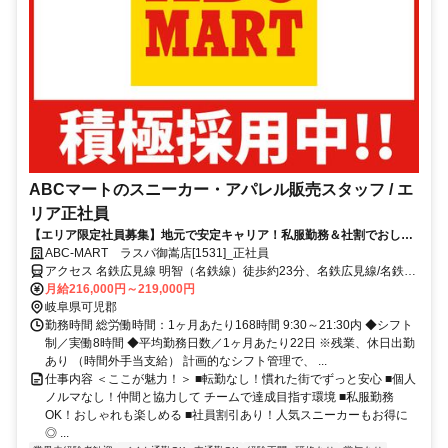
ABCマートのスニーカー・アパレル販売スタッフ / エ
リア正社員
【エリア限定社員募集】地元で安定キャリア！私服勤務＆社割でおしゃ
れも楽しめる接客のお仕事♪
ABC-MART ラスパ御嵩店[1531]_正社員
アクセス 名鉄広見線 明智（名鉄線）徒歩約23分、名鉄広見線/名鉄名
古屋本線 新可児徒歩約26分、ＪＲ太多線 可児徒歩約26分
月給216,000円～219,000円
岐阜県可児郡
勤務時間 総労働時間：1ヶ月あたり168時間 9:30～21:30内 ◆シフト
制／実働8時間 ◆平均勤務日数／1ヶ月あたり22日 ※残業、休日出勤
あり （時間外手当支給） 計画的なシフト管理で、 ...
仕事内容 ＜ここが魅力！＞ ■転勤なし！慣れた街でずっと安心 ■個人
ノルマなし！仲間と協力して チームで達成目指す環境 ■私服勤務
OK！おしゃれも楽しめる ■社員割引あり！人気スニーカーもお得に
◎ ...