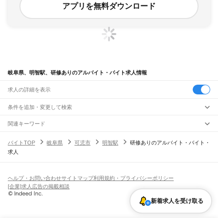
アプリを無料ダウンロード
岐阜県、明智駅、研修ありのアルバイト・バイト求人情報
求人の詳細を表示
条件を追加・変更して検索
市区町村を追加・変更
関連キーワード
完全在宅ワーク 全国
シール貼り 在宅
現在地周辺
ガチャガチャ
犬カフェ
岐阜県
駅を追加・変更
バイトTOP
岐阜県
可児市
明智駅
研修ありのアルバイト・バイト・
岐阜県
すべて
求人
岐阜市
大垣市
高山市
多治見市
関市
中津川市
美濃市
瑞浪市
羽島市
恵那市
職種を追加・変更
JR中央本線(名古屋～塩尻)
美濃加茂市
土岐市
各務原市
可児市
山県市
瑞穂市
飛騨市
本巣市
郡上市
下呂市
古虎渓駅
多治見駅
土岐市駅
瑞浪駅
釜戸駅
武並駅
恵那駅
美乃坂本駅
中津川駅
飲食・フードサービス
海津市
羽島郡
養老郡
不破郡
安八郡
揖斐郡
本巣郡
加茂郡
可児郡
大野郡
特徴を追加・変更
落合川駅
坂下駅
飲食・フードサービス
すべて
ヘルプ・お問い合わせ
サイトマップ
利用規約・プライバシーポリシー
ホールスタッフ
キッチンスタッフ
皿洗い・洗い場
精肉・鮮魚加工
給食調理
人気
[企業]求人広告の掲載相談
JR高山本線
雇用形態を追加・変更
パン屋（ベーカリー）
フードカウンター販売員
バー（BAR）・バーテンダー
日払いOK
高校生歓迎
学生歓迎
深夜の仕事
髪型・髪色自由
ひげOK
ネイルOK
岐阜駅
長森駅
那加駅
蘇原駅
各務ケ原駅
鵜沼駅
坂祝駅
美濃太田駅
古井駅
中川辺駅
新着求人を受け取る
飲食店補助（開店・閉店準備）
飲食店（店長・マネージャー）
ピアスOK
アルバイト・パート
履歴書不要
オープニングスタッフ
留学生・外国人活躍中
下麻生駅
上麻生駅
白川口駅
下油井駅
飛騨金山駅
焼石駅
下呂駅
禅昌寺駅
飛騨萩原駅
都道府県を変更
営業・販売
勤務期間
正社員
上呂駅
飛騨宮田駅
飛騨小坂駅
渚駅
久々野駅
飛騨一ノ宮駅
高山駅
上枝駅
飛騨国府駅
営業・販売
すべて