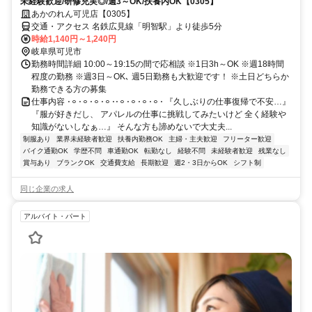
未経験歓迎/研修充実◎/週3～OK/扶養内OK【0305】
あかのれん可児店【0305】
交通・アクセス 名鉄広見線「明智駅」より徒歩5分
時給1,140円～1,240円
岐阜県可児市
勤務時間詳細 10:00～19:15の間で応相談 ※1日3h～OK ※週18時間
程度の勤務 ※週3日～OK､ 週5日勤務も大歓迎です！ ※土日どちらか
勤務できる方の募集
仕事内容 𐄁𐄙𐄁𐄙𐄁𐄙𐄁𐄙𐄁𐄁𐄙𐄁𐄙𐄁𐄙𐄁𐄙𐄁 『久しぶりの仕事復帰で不安…』
『服が好きだし、 アパレルの仕事に挑戦してみたいけど 全く経験や
知識がないしなぁ…』 そんな方も諦めないで大丈夫...
制服あり
業界未経験者歓迎
扶養内勤務OK
主婦・主夫歓迎
フリーター歓迎
バイク通勤OK
学歴不問
車通勤OK
転勤なし
経験不問
未経験者歓迎
残業なし
賞与あり
ブランクOK
交通費支給
長期歓迎
週2・3日からOK
シフト制
同じ企業の求人
アルバイト・パート