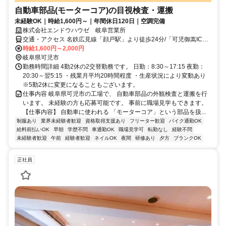
自動車部品(モーターコア)の目視検査・運搬
未経験OK｜時給1,600円～｜年間休日120日｜空調完備
株式会社エンドウハウゼ 岐阜営業所
交通・アクセス 名鉄広見線「顔戸駅」より徒歩24分/「可児御嵩IC」
より車で２分
時給1,600円～2,000円
岐阜県可児市
勤務時間詳細 4勤2休の2交替勤務です。 日勤：8:30～17:15 夜勤：
20:30～翌5:15 ・残業月平均20時間程度 ・生産状況により変動あり
※5勤2休に変更になることもございます。
仕事内容 岐阜県可児市の工場で、 自動車部品の外観検査と運搬を行
います。 未経験の方も応募可能です。 事前に職場見学もできます。
【仕事内容】 自動車に使われる 「モーターコア」という部品を扱...
制服あり
業界未経験者歓迎
資格取得支援あり
フリーター歓迎
バイク通勤OK
給料前払いOK
早朝
学歴不問
車通勤OK
職場見学可
転勤なし
経験不問
未経験者歓迎
午前
経験者歓迎
ネイルOK
夜間
研修あり
夕方
ブランクOK
正社員