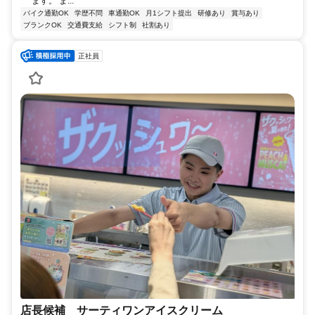
ます。 ま...
バイク通勤OK
学歴不問
車通勤OK
月1シフト提出
研修あり
賞与あり
ブランクOK
交通費支給
シフト制
社割あり
正社員
店長候補 サーティワンアイスクリーム