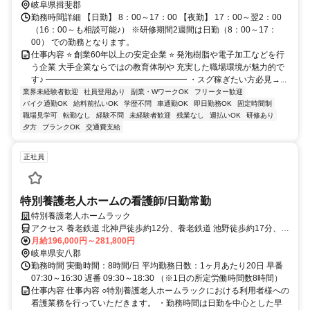
岐阜県揖斐郡
勤務時間詳細 【日勤】 8：00～17：00 【夜勤】 17：00～翌2：00
（16：00～も相談可能♪） ※研修期間2週間は日勤（8：00～17：
00） での勤務となります。
仕事内容 ⭐ 創業60年以上の安定企業 ⭐ 発泡樹脂や電子加工などを行
う企業 大手企業ならではの教育体制や 充実した職場環境が魅力的で
す♪ ━━━━━━━━━━━━━━━━━ ・スグ稼ぎたい方必見→...
業界未経験者歓迎
社員登用あり
副業・WワークOK
フリーター歓迎
バイク通勤OK
給料前払いOK
学歴不問
車通勤OK
即日勤務OK
固定時間制
職場見学可
転勤なし
経験不問
未経験者歓迎
残業なし
週払いOK
研修あり
夕方
ブランクOK
交通費支給
正社員
特別養護老人ホームの看護師/日勤常勤
特別養護老人ホームラック
アクセス 養老鉄道 北神戸徒歩約12分、養老鉄道 池野徒歩約17分、養
老鉄道 広神戸徒歩約26分
月給196,000円～281,800円
岐阜県安八郡
勤務時間 実働時間：8時間/日 平均勤務日数：1ヶ月あたり20日 早番
07:30～16:30 遅番 09:30～18:30 （※1日の所定労働時間数8時間）
仕事内容 仕事内容 ○特別養護老人ホームラックにおける利用者様への
看護業務を行っていただきます。 ・勤務時間は日勤を中心とした早