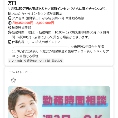
万円
＼月収150万円の実績あり✨／高額インセンでさらに稼ぐチャンスがあ
ります❗ ✨賞与年2回✨入社祝い金あり ✅テレアポなし！✅残業ほぼなし
おたからやイオンタウン岐阜池田店
✅土日希望休もOK✅女性も活躍中✅研修サポートも充実❗
アクセス: 池野駅出口から徒歩約22分 車通勤応相談
月給350,000円～2,000,000円
岐阜県揖斐郡
勤務時間・曜日: ・勤務時間：10:00～19:00(実働8時間00分／休憩時
間1時間00分) └店舗によって異なる場合がございます。
仕事内容: ＼この求人のポイント／
╭──────────────────────╮ ✨未経験1年目から年収
1,576万円実績あり ✨充実の研修制度＆先輩フォローあり ✨キャリア
UPが目指せる環境...
シフト自由
交通費支給
シフト制
昇給あり
アルバイト・パート