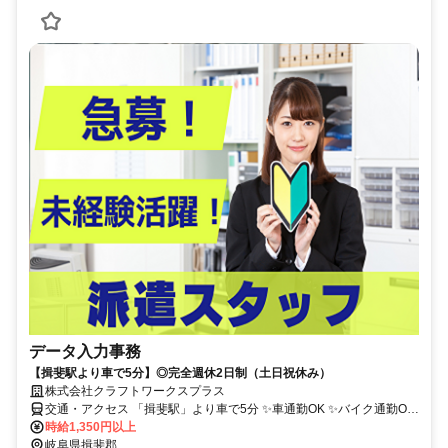
データ入力事務
【揖斐駅より車で5分】◎完全週休2日制（土日祝休み）
株式会社クラフトワークスプラス
交通・アクセス 「揖斐駅」より車で5分 ✨車通勤OK ✨バイク通勤OK
✨転勤なし！
時給1,350円以上
岐阜県揖斐郡