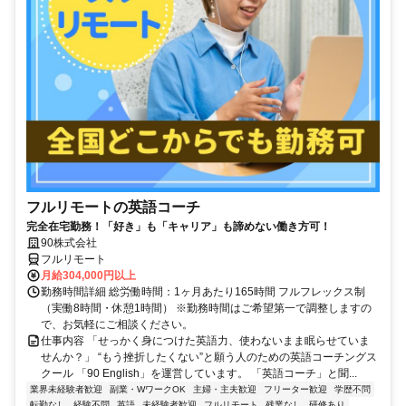
フルリモートの英語コーチ
完全在宅勤務！「好き」も「キャリア」も諦めない働き方可！
90株式会社
フルリモート
月給304,000円以上
勤務時間詳細 総労働時間：1ヶ月あたり165時間 フルフレックス制
（実働8時間・休憩1時間） ※勤務時間はご希望第一で調整しますの
で、お気軽にご相談ください。
仕事内容 「せっかく身につけた英語力、使わないまま眠らせていま
せんか？」 “もう挫折したくない”と願う人のための英語コーチングス
クール 「90 English」を運営しています。 「英語コーチ」と聞...
業界未経験者歓迎
副業・WワークOK
主婦・主夫歓迎
フリーター歓迎
学歴不問
転勤なし
経験不問
英語
未経験者歓迎
フルリモート
残業なし
研修あり