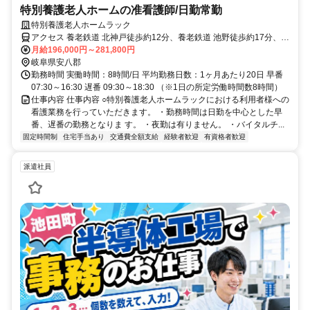
特別養護老人ホームの准看護師/日勤常勤
特別養護老人ホームラック
アクセス 養老鉄道 北神戸徒歩約12分、養老鉄道 池野徒歩約17分、養
老鉄道 広神戸徒歩約26分
月給196,000円～281,800円
岐阜県安八郡
勤務時間 実働時間：8時間/日 平均勤務日数：1ヶ月あたり20日 早番
07:30～16:30 遅番 09:30～18:30 （※1日の所定労働時間数8時間）
仕事内容 仕事内容 ○特別養護老人ホームラックにおける利用者様への
看護業務を行っていただきます。 ・勤務時間は日勤を中心とした早
番、遅番の勤務となりま す。 ・夜勤は有りません。 ・バイタルチ...
固定時間制
住宅手当あり
交通費全額支給
経験者歓迎
有資格者歓迎
派遣社員