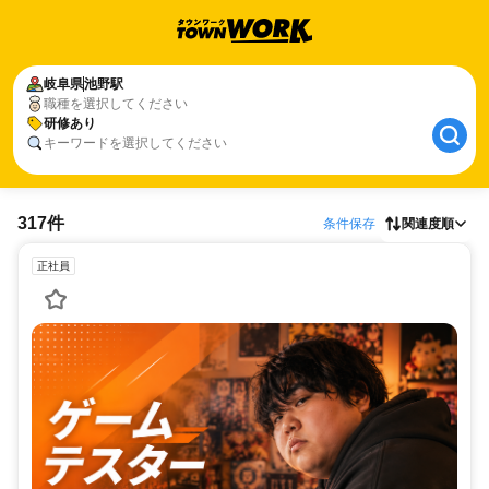
岐阜県
池野駅
職種を選択してください
研修あり
キーワードを選択してください
317件
条件保存
関連度順
正社員