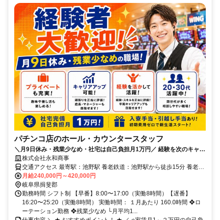
パチンコ店のホール・カウンタースタッフ
＼月9日休み・残業少なめ・社宅は自己負担月1万円／ 経験を次のキャリ
アへ。 店長・マネージャーも目指せる環境で、あなたの経験を正当に評
株式会社永和商事
価します。
交通アクセス 最寄駅：池野駅 養老鉄道：池野駅から徒歩15分 養老鉄
道：北神戸駅から車で3分 ❖車・バイク・自転車通勤OK！ 【三重県/
月給240,000円～420,000円
岐阜県/和歌山県/宮城県に店舗あり】 希望があれば県外への転勤も可
岐阜県揖斐郡
能です！
勤務時間 シフト制 【早番】8:00〜17:00（実働8時間）【遅番】
16:20〜25:20（実働8時間） 実働時間： １月あたり 160.0時間 ❖ロ
ーテーション勤務 ❖残業少なめ └月平均1...