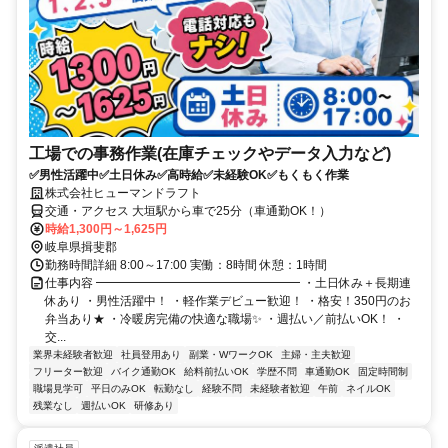
工場での事務作業(在庫チェックやデータ入力など)
✅男性活躍中✅土日休み✅高時給✅未経験OK✅もくもく作業
株式会社ヒューマンドラフト
交通・アクセス 大垣駅から車で25分（車通勤OK！）
時給1,300円～1,625円
岐阜県揖斐郡
勤務時間詳細 8:00～17:00 実働：8時間 休憩：1時間
仕事内容 ━━━━━━━━━━━━━━━━━ ・土日休み＋長期連
休あり ・男性活躍中！ ・軽作業デビュー歓迎！ ・格安！350円のお
弁当あり★ ・冷暖房完備の快適な職場✨ ・週払い／前払いOK！ ・
交...
業界未経験者歓迎
社員登用あり
副業・WワークOK
主婦・主夫歓迎
フリーター歓迎
バイク通勤OK
給料前払いOK
学歴不問
車通勤OK
固定時間制
職場見学可
平日のみOK
転勤なし
経験不問
未経験者歓迎
午前
ネイルOK
残業なし
週払いOK
研修あり