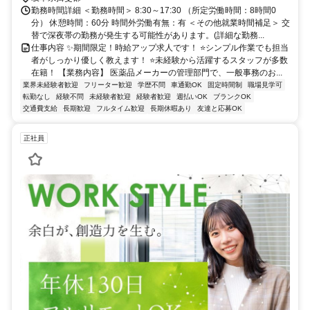
勤務時間詳細 ＜勤務時間＞ 8:30～17:30 （所定労働時間：8時間0
分） 休憩時間：60分 時間外労働有無：有 ＜その他就業時間補足＞ 交
替で深夜帯の勤務が発生する可能性があります。(詳細な勤務...
仕事内容 ✨️期間限定！時給アップ求人です！ ⭐️シンプル作業でも担当
者がしっかり優しく教えます！ ⭐️未経験から活躍するスタッフが多数
在籍！ 【業務内容】 医薬品メーカーの管理部門で、一般事務のお...
業界未経験者歓迎
フリーター歓迎
学歴不問
車通勤OK
固定時間制
職場見学可
転勤なし
経験不問
未経験者歓迎
経験者歓迎
週払いOK
ブランクOK
交通費支給
長期歓迎
フルタイム歓迎
長期休暇あり
友達と応募OK
正社員