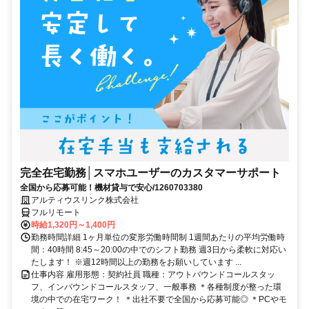
完全在宅勤務│スマホユーザーのカスタマーサポート
全国から応募可能！機材貸与で安心/1260703380
アルティウスリンク株式会社
フルリモート
時給1,320円～1,400円
勤務時間詳細 1ヶ月単位の変形労働時間制 1週間あたりの平均労働時
間：40時間 8:45～20:00の中でのシフト勤務 週3日から柔軟に対応い
たします！ ※週12時間以上の勤務をお願いしています ...
仕事内容 雇用形態：契約社員 職種：アウトバウンドコールスタッ
フ、インバウンドコールスタッフ、一般事務 ＊各種制度が整った環
境の中での在宅ワーク！ ＊出社不要で全国から応募可能◎ ＊PCやモ