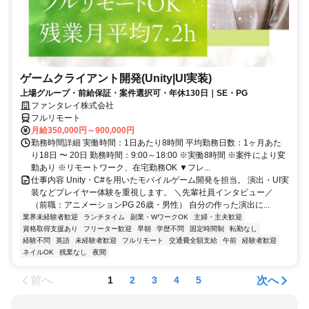
ゲームクライアント開発(Unity|UI実装)
上場グループ・前給保証・案件選択可・年休130日｜SE・PG
ファンタレイ株式会社
フルリモート
月給350,000円～900,000円
勤務時間詳細 実働時間：1日あたり8時間 平均勤務日数：1ヶ月あた
り18日 〜 20日 勤務時間：9:00～18:00 ※実働8時間 ※案件により変
動あり ※リモートワーク、在宅勤務OK ▼フレ...
仕事内容 Unity・C#を用いたモバイルゲーム開発を担当。 演出・UI実
装などプレイヤー体験を重視します。 ＼先輩社員インタビュー／
（前職：アニメーションPG 26歳・男性） 自分の作った演出に...
業界未経験者歓迎
ランチタイム
副業・WワークOK
主婦・主夫歓迎
資格取得支援あり
フリーター歓迎
早朝
学歴不問
固定時間制
転勤なし
経験不問
英語
未経験者歓迎
フルリモート
交通費全額支給
午前
経験者歓迎
ネイルOK
残業なし
夜間
前へ
次へ
1
2
3
4
5