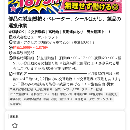
部品の製造|機械オペレーター、シールはがし、製品の
運搬作業
未経験OK｜２交代勤務｜高時給｜長期連休あり｜男女活躍中！！
株式会社ヒューマンドラフト
交通・アクセス 大垣駅から車で25分（車通勤OK！）
時給1,500円～1,875円
岐阜県揖斐郡
勤務時間詳細 【2交替勤務】 (日勤)8：00～17：00 (夜勤)20：00～翌
5：00 ◎日勤のみの相談可能 ※就業時間は部署により 多少異なる場
合はございます 休憩 60分 実働 8時間 残...
仕事内容 ━━━━━━━━━━━━━━━━━ ✅月収30万円以上可
能✨ ✅4日働いたら2日休みの交替勤務！ ✅交替勤務で夜勤もあります
が 日勤のみの相談も可能◎ ✅残業で稼げる！！ ✅髪色自由♪男女...
業界未経験者歓迎
社員登用あり
副業・WワークOK
フリーター歓迎
バイク通勤OK
給料前払いOK
早朝
学歴不問
車通勤OK
職場見学可
転勤なし
経験不問
未経験者歓迎
午前
夜間
週払いOK
研修あり
夕方
ブランクOK
長期歓迎
正社員