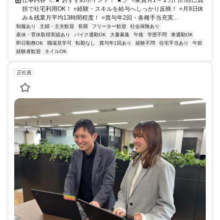
仕事内容 ＼.★ おすすめポイント！ ★.／ ⭐️家賃月1～２万円の自己負
担で社宅利用OK！ ⭐経験・スキルを給与へしっかり反映！ ⭐️月9日休
み＆残業月平均13時間程度！ ⭐賞与年2回・各種手当充実...
制服あり
主婦・主夫歓迎
長期
フリーター歓迎
社会保険あり
産休・育休取得実績あり
バイク通勤OK
大量募集
午後
学歴不問
車通勤OK
即日勤務OK
職場見学可
転勤なし
賞与年1回あり
経験不問
住宅手当あり
午前
経験者歓迎
ネイルOK
正社員