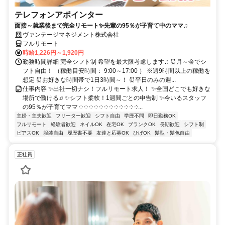
テレフォンアポインター
面接～就業後まで完全リモート✨先輩の95％が子育て中のママ♫
ヴァンテージマネジメント株式会社
フルリモート
時給1,226円～1,920円
勤務時間詳細 完全シフト制 希望を最大限考慮します♫ ⏰月～金でシ
フト自由！ （稼働目安時間： 9:00～17:00 ） ※週9時間以上の稼働を
想定 ⏰お好きな時間帯で1日3時間～！ ⏰平日のみの週...
仕事内容 ✨出社一切ナシ！フルリモート求人！ ✨全国どこでも好きな
場所で働ける♫ ✨シフト柔軟！1週間ごとの申告制 ✨今いるスタッフ
の95％が子育てママ ༶ ༶ ༶ ༶ ༶ ༶ ༶ ༶ ༶ ༶ ༶ ༶...
主婦・主夫歓迎
フリーター歓迎
シフト自由
学歴不問
即日勤務OK
フルリモート
経験者歓迎
ネイルOK
在宅OK
ブランクOK
長期歓迎
シフト制
ピアスOK
服装自由
履歴書不要
友達と応募OK
ひげOK
髪型・髪色自由
正社員