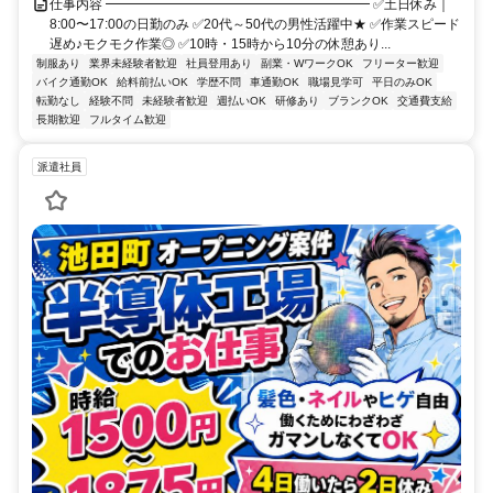
仕事内容 ━━━━━━━━━━━━━━━━━━━━ ✅土日休み｜
8:00〜17:00の日勤のみ ✅20代～50代の男性活躍中★ ✅作業スピード
遅め♪モクモク作業◎ ✅10時・15時から10分の休憩あり...
制服あり
業界未経験者歓迎
社員登用あり
副業・WワークOK
フリーター歓迎
バイク通勤OK
給料前払いOK
学歴不問
車通勤OK
職場見学可
平日のみOK
転勤なし
経験不問
未経験者歓迎
週払いOK
研修あり
ブランクOK
交通費支給
長期歓迎
フルタイム歓迎
派遣社員