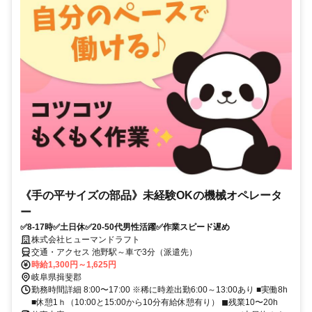
《手の平サイズの部品》未経験OKの機械オペレータ
ー
✅8-17時✅土日休✅20-50代男性活躍✅作業スピード遅め
株式会社ヒューマンドラフト
交通・アクセス 池野駅～車で3分（派遣先）
時給1,300円～1,625円
岐阜県揖斐郡
勤務時間詳細 8:00〜17:00 ※稀に時差出勤6:00～13:00あり ■実働8h
■休憩1ｈ（10:00と15:00から10分有給休憩有り） ◼︎残業10〜20h