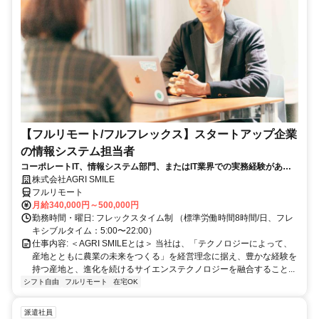
【フルリモート/フルフレックス】スタートアップ企業
の情報システム担当者
コーポレートIT、情報システム部門、またはIT業界での実務経験がある
方、大歓迎！
株式会社AGRI SMILE
フルリモート
月給340,000円～500,000円
勤務時間・曜日: フレックスタイム制 （標準労働時間8時間/日、フレ
キシブルタイム：5:00〜22:00）
仕事内容: ＜AGRI SMILEとは＞ 当社は、「テクノロジーによって、
産地とともに農業の未来をつくる」を経営理念に据え、豊かな経験を
持つ産地と、進化を続けるサイエンステクノロジーを融合すること...
シフト自由
フルリモート
在宅OK
派遣社員