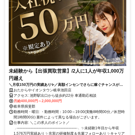
未経験から【出張買取営業】/2人に1人が年収1,000万
円越え
＼月収150万円の実績あり✨／高額インセンでさらに稼ぐチャンスがあ
ります❗ ✨賞与年2回✨入社祝い金あり ✅テレアポなし！✅飛び込みなし
おたからやイオンタウン岐阜池田店
✅土日希望休もOK✅女性も活躍中✅研修サポートも充実❗
アクセス: 池野駅出口から徒歩約22分 車通勤応相談
月給400,000円～2,000,000円
岐阜県揖斐郡
勤務時間・曜日: ・勤務時間：10:00～19:00(実働8時間00分／休憩時
間1時間00分) 案件によって異なる場合がございます。
仕事内容: ＼この求人のポイント／
╭──────────────────────╮ ✨未経験1年目から年収
1,576万円実績あり ✨充実の研修制度＆先輩フォローあり ✨キャリア