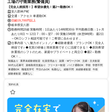
工場の守衛業務(警備員)
【完全人柄採用！】希望休優先！週2〜勤務OK！
安八郡神戸町
交通・アクセス 車通勤OK
日給19,700円以上
岐阜県安八郡
勤務時間詳細 実働時間：1日あたり14時間30分 平均勤務日数：1ヶ月
あたり8日 〜 12日 7：00～翌7：00 実働15時間（休憩9時間） 週2日
～OK◎シフト相談可能です！ご希望に合わせます...
仕事内容 ＼＼魅力ポイント／／ ◆経験者優遇・ブランクOK！完全人
柄採です♪ ◆充実の研修と簡単業務ですぐに活躍できる！ ◆原則希望
休重視のシフトのため、家庭やプライベートと両立◎ ◆週2～勤務
OK！...
制服あり
業界未経験者歓迎
社員登用あり
副業・WワークOK
主婦・主夫歓迎
60代も応募可
資格取得支援あり
フリーター歓迎
バイク通勤OK
早朝
学歴不問
車通勤OK
職場見学可
平日のみOK
転勤なし
経験不問
未経験者歓迎
午前
経験者歓迎
残業なし
契約社員