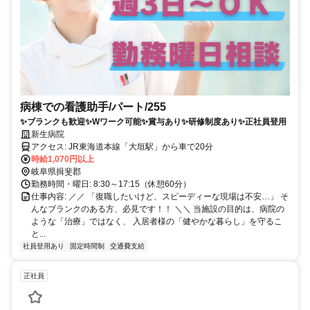
病棟での看護助手/パート/255
✨ブランクも歓迎✨Wワーク可能✨賞与あり✨研修制度あり✨正社員登用
新生病院
アクセス: JR東海道本線「大垣駅」から車で20分
時給1,070円以上
岐阜県揖斐郡
勤務時間・曜日: 8:30～17:15（休憩60分）
仕事内容: ／／ 「復職したいけど、スピーディーな現場は不安…」 そ
んなブランクのある方、必見です！！ ＼＼ 当施設の目的は、病院の
ような「治療」ではなく、 入居者様の「健やかな暮らし」を守るこ
と...
社員登用あり
固定時間制
交通費支給
正社員