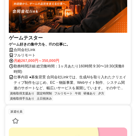
ゲームテスター
ゲーム好きの集中力を、ITの仕事に。
合同会社Link
フルリモート
月給267,000円～350,000円
勤務時間詳細 総労働時間：1ヶ月あたり160時間 9:30〜18:30(実働8
時間)
仕事内容 ●募集背景 合同会社Linkでは、生成AIを取り入れたクリエイ
ティブ制作をはじめ、EC・物販事業、Webサイト制作、システム関
連のサポートなど、幅広いサービスを展開しています。 その中で...
資格取得支援あり
固定時間制
フルリモート
午前
研修あり
夕方
資格取得手当あり
土日祝休み
派遣社員