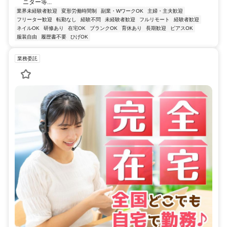
ニター等...
業界未経験者歓迎
変形労働時間制
副業・WワークOK
主婦・主夫歓迎
フリーター歓迎
転勤なし
経験不問
未経験者歓迎
フルリモート
経験者歓迎
ネイルOK
研修あり
在宅OK
ブランクOK
育休あり
長期歓迎
ピアスOK
服装自由
履歴書不要
ひげOK
業務委託