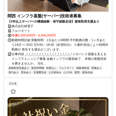
関西 インフラ基盤(サーバー)技術者募集
【3年以上サーバーの構築経験・保守経験必須】資格取得支援あり
株式会社林電子
フルリモート
年俸5,500,000円～6,500,000円
勤務時間詳細 実働時間：1日あたり8時間 平均勤務日数：1ヶ月あた
り19日 〜 20日 ⏰9:00～18:00（休憩60分） ※案件状況により時間外
勤務が 発生する場合がございます。
仕事内容 _/_/_/_/_/_/_/_/_/_/_/_/_/_/_/_/_/_/ メガバンク基盤を支える
インフラエンジニア募集 金融インフラの最前線で、 本物の基盤技術
を磨きませんか。 当社...
資格取得支援あり
固定時間制
転勤なし
フルリモート
経験者歓迎
研修あり
賞与あり
育休あり
交通費支給
土日祝休み
ひげOK
髪型・髪色自由
正社員