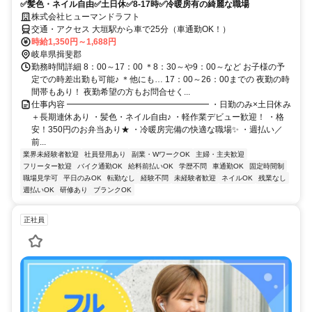
✅髪色・ネイル自由✅土日休✅8-17時✅冷暖房有の綺麗な職場
株式会社ヒューマンドラフト
交通・アクセス 大垣駅から車で25分（車通勤OK！）
時給1,350円～1,688円
岐阜県揖斐郡
勤務時間詳細 8：00～17：00 ＊8：30～や9：00～など お子様の予
定での時差出勤も可能♪ ＊他にも… 17：00～26：00までの 夜勤の時
間帯もあり！ 夜勤希望の方もお問合せく...
仕事内容 ━━━━━━━━━━━━━━━━━ ・日勤のみ×土日休み
＋長期連休あり ・髪色・ネイル自由♪ ・軽作業デビュー歓迎！ ・格
安！350円のお弁当あり★ ・冷暖房完備の快適な職場✨ ・週払い／
前...
業界未経験者歓迎
社員登用あり
副業・WワークOK
主婦・主夫歓迎
フリーター歓迎
バイク通勤OK
給料前払いOK
学歴不問
車通勤OK
固定時間制
職場見学可
平日のみOK
転勤なし
経験不問
未経験者歓迎
ネイルOK
残業なし
週払いOK
研修あり
ブランクOK
正社員