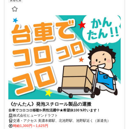
派遣社員
《かんたん》発泡スチロール製品の運搬
台車でコロコロ移動✨男性活躍中★希望休100％叶います！
株式会社ヒューマンドラフト
交通・アクセス 美濃本郷駅、北池野駅、池野駅近く（派遣先）
時給1,300円～1,625円