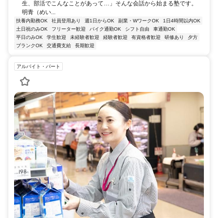
生、部活でこんなことがあって…」そんな会話から始まる塾です。
明青（めい...
扶養内勤務OK
社員登用あり
週1日からOK
副業・WワークOK
1日4時間以内OK
土日祝のみOK
フリーター歓迎
バイク通勤OK
シフト自由
車通勤OK
平日のみOK
学生歓迎
未経験者歓迎
経験者歓迎
有資格者歓迎
研修あり
夕方
ブランクOK
交通費支給
長期歓迎
アルバイト・パート