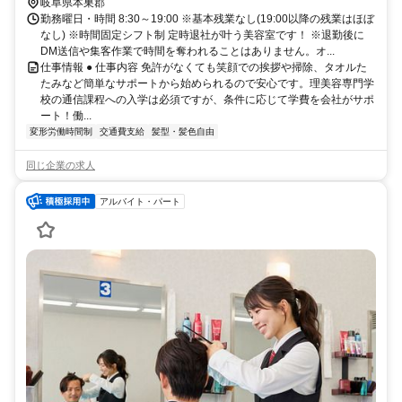
岐阜県本巣郡
勤務曜日・時間 8:30～19:00 ※基本残業なし(19:00以降の残業はほぼ
なし) ※時間固定シフト制 定時退社が叶う美容室です！ ※退勤後に
DM送信や集客作業で時間を奪われることはありません。オ...
仕事情報 ● 仕事内容 免許がなくても笑顔での挨拶や掃除、タオルた
たみなど簡単なサポートから始められるので安心です。理美容専門学
校の通信課程への入学は必須ですが、条件に応じて学費を会社がサポ
ート！働...
変形労働時間制
交通費支給
髪型・髪色自由
同じ企業の求人
アルバイト・パート