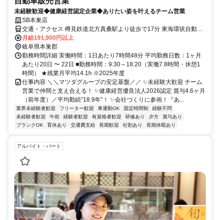
自動車販売営業
未経験歓迎◆健康経営認定企業◆ありたい姿を叶えるチーム営業
SB本巣店
交通・アクセス 樽見鉄道北方真桑駅より徒歩で17分 東海環状自動車
道大野神戸ICより車で20分
月給191,900円以上
岐阜県本巣郡
勤務時間詳細 実働時間：1日あたり7時間48分 平均勤務日数：1ヶ月
あたり20日 〜 22日 ■勤務時間：9:30～18:20（実働7.8時間・休憩1
時間） ★残業月平均14.1h ※2025年度
仕事内容 ＼＼マツダグループの安定基盤／／ ✨未経験大歓迎 チーム
営業で仲間と支え合える！ ✨健康経営優良法人2026認定 賞与4.6ヶ月
（前年度）／平均勤続”18.9年”！ ✨会社づくりに参画！『あ...
業界未経験者歓迎
フリーター歓迎
車通勤OK
固定時間制
経験不問
未経験者歓迎
午前
経験者歓迎
有資格者歓迎
研修あり
夕方
賞与あり
ブランクOK
育休あり
交通費支給
長期歓迎
社割あり
長期休暇あり
アルバイト・パート