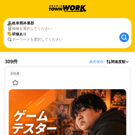
岐阜県
本巣郡
職種を選択してください
研修あり
キーワードを選択してください
309件
条件保存
関連度順
正社員