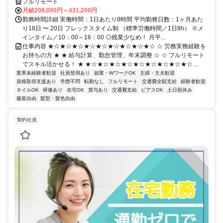
フルリモート
月給208,000円～431,200円
勤務時間詳細 実働時間：1日あたり8時間 平均勤務日数：1ヶ月あた
り18日 〜 20日 フレックスタイム制 （標準労働時間／1日8h） ※メ
インタイム／10：00～16：00 ◎残業少なめ！ 月平...
仕事内容 ★☆★☆★☆★☆★☆★☆★☆★☆★☆ ☆ 労務実務経験を
お持ちの方 ★ ★ 給与計算、勤怠管理、年末調整 ☆ ☆ フルリモート
でスキル活かせる！ ★ ★☆★☆★☆★☆★☆★☆★☆★☆★☆ ...
業界未経験者歓迎
社員登用あり
副業・WワークOK
主婦・主夫歓迎
資格取得支援あり
学歴不問
転勤なし
フルリモート
交通費全額支給
経験者歓迎
ネイルOK
研修あり
在宅OK
賞与あり
交通費支給
ピアスOK
土日祝休み
服装自由
髪型・髪色自由
契約社員