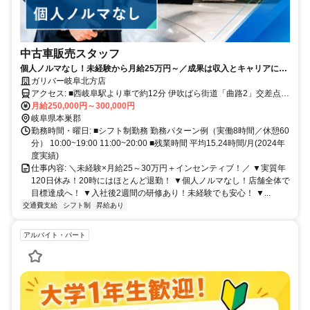
中古車販売スタッフ
個人ノルマなし！未経験から月給25万円～／成果は収入とキャリアにし
っかり反映♪
ガリバー岐阜北方店
アクセス: ■西岐阜駅より車で約12分 伊吹ばら街道「曲路2」交差点南
下、イオンタウン並び
月給250,000円～300,000円
岐阜県本巣郡
勤務時間・曜日: ■シフト制勤務 勤務パターン例（実働8時間／休憩60
分） 10:00~19:00 11:00~20:00 ■残業時間 平均15.24時間/月(2024年
度実績)
仕事内容: ＼未経験×月給25～30万円＋インセンティブ！／ ▼実質年
120日休み！20時にはほとんど退勤！ ▼個人ノルマなし！店舗全体で
目標達成へ！ ▼入社後2週間の研修あり！未経験でも安心！ ▼...
交通費支給
シフト制
昇給あり
アルバイト・パート