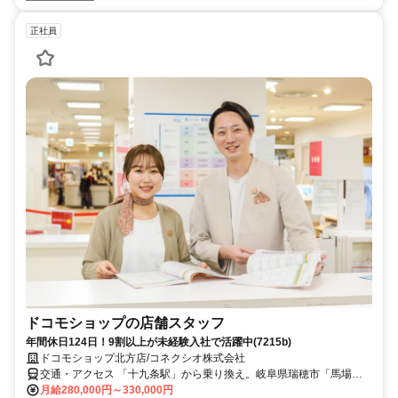
正社員
ドコモショップの店舗スタッフ
年間休日124日！9割以上が未経験入社で活躍中(7215b)
ドコモショップ北方店/コネクシオ株式会社
交通・アクセス 「十九条駅」から乗り換え。岐阜県瑞穂市「馬場
西」下車、徒歩12分
月給280,000円～330,000円