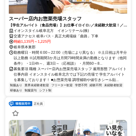
スーパー店内お惣菜売場スタッフ
【学生アルバイト（食品売場）】お仕事イロイロ♪／未経験大歓迎！／お
友達と一緒に応募OK
イオンスタイル岐阜北方 イオンリテール(株)
交通アクセス 岐阜バス・真正大縄場線「曲路」下車
時給1,135円～1,225円
岐阜県本巣郡
勤務曜日・時間 6:00～22:00（売場により異なる） ※土日祝は月半分
以上勤務 ※試用期間3か月は月間79時間未満の勤務となります（他同
条件） ・1日4h～、週3日～（応相談） ・月間60～8...
募集要項 職種 スーパー店内お惣菜売場スタッフ 雇用形態 アルバイト
仕事内容 イオンスタイル岐阜北方では下記の売場で 学生アルバイト
を募集しております！ ■お惣菜売場 調理補助や値引きシール貼...
制服あり
業界未経験者歓迎
フリーター歓迎
学歴不問
経験不問
未経験者歓迎
研修あり
制服貸与
シフト制
正社員