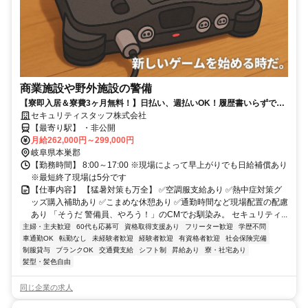
商業施設や野外施設の警備
【寮即入居＆寮費3ヶ月無料！】日払い、週払いOK！履歴書いらずで採
用率99％で安定生活スタート！
セキュリティスタッフ株式会社
【最寄り駅】 ・非公開
月給262,000円～299,000円
岐阜県本巣郡
【勤務時間】 8:00～17:00 ※現場によって早上がりでも日給補償あり
※最短終了現場は5分です
【仕事内容】 【猛暑対策も万全】 ✅空調服支給あり ✅熱中症対策グ
ッズ購入補助あり ✅こまめな休憩あり ✅通勤時間など現場配置の配慮
あり 「そうだ 警備員、やろう！」のCMでお馴染み。 セキュリティ...
主婦・主夫歓迎
60代も応募可
資格取得支援あり
フリーター歓迎
学歴不問
車通勤OK
転勤なし
未経験者歓迎
経験者歓迎
有資格者歓迎
社会保険完備
制服貸与
ブランクOK
交通費支給
シフト制
昇給あり
寮・社宅あり
髪型・髪色自由
同じ企業の求人