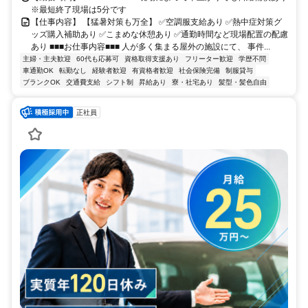
※最短終了現場は5分です
【仕事内容】 【猛暑対策も万全】 ✅空調服支給あり ✅熱中症対策グ
ッズ購入補助あり ✅こまめな休憩あり ✅通勤時間など現場配置の配慮
あり ■■■お仕事内容■■■ 人が多く集まる屋外の施設にて、 事件...
主婦・主夫歓迎
60代も応募可
資格取得支援あり
フリーター歓迎
学歴不問
車通勤OK
転勤なし
経験者歓迎
有資格者歓迎
社会保険完備
制服貸与
ブランクOK
交通費支給
シフト制
昇給あり
寮・社宅あり
髪型・髪色自由
正社員