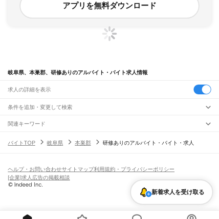
アプリを無料ダウンロード
岐阜県、本巣郡、研修ありのアルバイト・バイト求人情報
求人の詳細を表示
条件を追加・変更して検索
市区町村を追加・変更
関連キーワード
岐阜県 本巣郡 軽作業
岐阜県 本巣市 寮完備
岐阜県 大垣市 研修
岐阜県
駅を追加・変更
バイトTOP
岐阜県
本巣郡
研修ありのアルバイト・バイト・求人
岐阜県 本巣市 のお仕事
岐阜県 本巣市 塾講師
岐阜県
すべて
岐阜市
大垣市
高山市
多治見市
関市
中津川市
美濃市
瑞浪市
羽島市
恵那市
職種を追加・変更
JR中央本線(名古屋～塩尻)
美濃加茂市
土岐市
各務原市
可児市
山県市
瑞穂市
飛騨市
本巣市
郡上市
下呂市
古虎渓駅
多治見駅
土岐市駅
瑞浪駅
釜戸駅
武並駅
恵那駅
美乃坂本駅
中津川駅
飲食・フードサービス
海津市
羽島郡
養老郡
不破郡
安八郡
揖斐郡
本巣郡
加茂郡
可児郡
大野郡
ヘルプ・お問い合わせ
サイトマップ
利用規約・プライバシーポリシー
特徴を追加・変更
落合川駅
坂下駅
飲食・フードサービス
すべて
[企業]求人広告の掲載相談
ホールスタッフ
キッチンスタッフ
皿洗い・洗い場
精肉・鮮魚加工
給食調理
人気
JR高山本線
雇用形態を追加・変更
新着求人を受け取る
パン屋（ベーカリー）
フードカウンター販売員
バー（BAR）・バーテンダー
日払いOK
高校生歓迎
学生歓迎
深夜の仕事
髪型・髪色自由
ひげOK
ネイルOK
岐阜駅
長森駅
那加駅
蘇原駅
各務ケ原駅
鵜沼駅
坂祝駅
美濃太田駅
古井駅
中川辺駅
飲食店補助（開店・閉店準備）
飲食店（店長・マネージャー）
ピアスOK
アルバイト・パート
履歴書不要
オープニングスタッフ
留学生・外国人活躍中
下麻生駅
上麻生駅
白川口駅
下油井駅
飛騨金山駅
焼石駅
下呂駅
禅昌寺駅
飛騨萩原駅
都道府県を変更
営業・販売
勤務期間
正社員
上呂駅
飛騨宮田駅
飛騨小坂駅
渚駅
久々野駅
飛騨一ノ宮駅
高山駅
上枝駅
飛騨国府駅
営業・販売
すべて
短期
契約社員
単発・1日OK
長期
期間限定（春夏冬休み等）