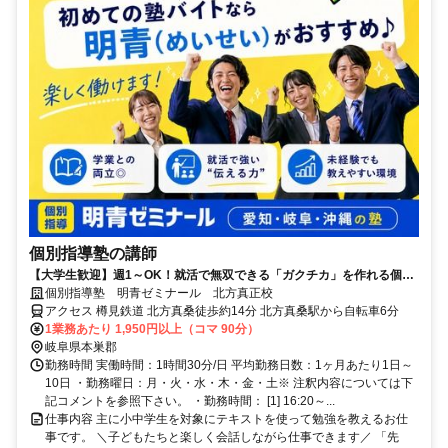
個別指導塾の講師
【大学生歓迎】週1～OK！就活で無双できる「ガクチカ」を作れる個別
指導講師｜未経験・初バイト◎｜昇給あり！タイパ◎
個別指導塾 明青ゼミナール 北方真正校
アクセス 樽見鉄道 北方真桑徒歩約14分 北方真桑駅から自転車6分
1業務あたり 1,950円以上（コマ 90分）
岐阜県本巣郡
勤務時間 実働時間：1時間30分/日 平均勤務日数：1ヶ月あたり1日～
10日 ・勤務曜日：月・火・水・木・金・土※ 注釈内容については下
記コメントを参照下さい。 ・勤務時間： [1] 16:20～...
仕事内容 主に小中学生を対象にテキストを使って勉強を教えるお仕
事です。 ＼子どもたちと楽しく会話しながら仕事できます／ 「先