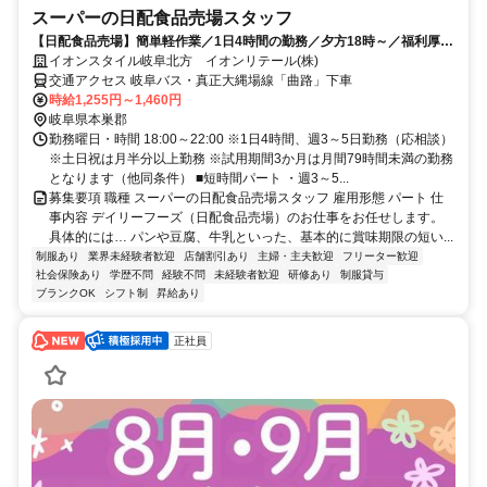
スーパーの日配食品売場スタッフ
【日配食品売場】簡単軽作業／1日4時間の勤務／夕方18時～／福利厚生
◎／未経験OK!
イオンスタイル岐阜北方 イオンリテール(株)
交通アクセス 岐阜バス・真正大縄場線「曲路」下車
時給1,255円～1,460円
岐阜県本巣郡
勤務曜日・時間 18:00～22:00 ※1日4時間、週3～5日勤務（応相談）
※土日祝は月半分以上勤務 ※試用期間3か月は月間79時間未満の勤務
となります（他同条件） ■短時間パート ・週3～5...
募集要項 職種 スーパーの日配食品売場スタッフ 雇用形態 パート 仕
事内容 デイリーフーズ（日配食品売場）のお仕事をお任せします。
具体的には… パンや豆腐、牛乳といった、基本的に賞味期限の短い...
制服あり
業界未経験者歓迎
店舗割引あり
主婦・主夫歓迎
フリーター歓迎
社会保険あり
学歴不問
経験不問
未経験者歓迎
研修あり
制服貸与
ブランクOK
シフト制
昇給あり
正社員