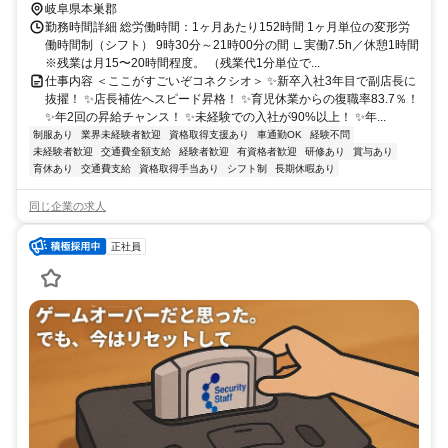
岐阜県本巣郡
勤務時間詳細 総労働時間：1ヶ月あたり152時間 1ヶ月単位の変形労
働時間制（シフト） 9時30分～21時00分の間 ∟実働7.5h／休憩1時間
※残業は月15〜20時間程度。 （残業代1分単位で...
仕事内容 ＜ここがすごいぞコネクシオ＞ ✨新卒入社3年目で副店長に
抜擢！ ✨店長補佐へスピード昇格！ ✨育児休業からの復職率83.7％！
✨年2回の昇給チャンス！ ✨未経験での入社が90%以上！ ✨年...
制服あり
業界未経験者歓迎
資格取得支援あり
車通勤OK
経験不問
未経験者歓迎
交通費全額支給
経験者歓迎
有資格者歓迎
研修あり
賞与あり
育休あり
交通費支給
資格取得手当あり
シフト制
長期休暇あり
同じ企業の求人
正社員