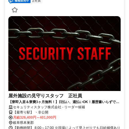
正社員
屋外施設の見守りスタッフ 正社員
【寮即入居＆寮費3ヶ月無料！】日払い、週払いOK！履歴書いらずで採
用率99％で安定生活スタート！
セキュリティスタッフ株式会社 - リーダー候補
【最寄り駅】 ・非公開
月給326,400円～401,000円
岐阜県本巣郡
【勤務時間】 8:00～17:00 ※現場によって早上がりでも日給補償あり