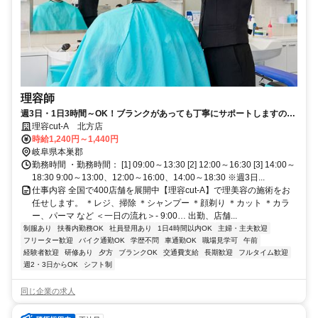
理容師
週3日・1日3時間～OK！ブランクがあっても丁寧にサポートしますので
もう一度理容師として働きたいという方に♪残業ナシで家庭との両立も安
理容cut-A 北方店
心◎無理なく続けられる職場です！
時給1,240円～1,440円
岐阜県本巣郡
勤務時間 ・勤務時間： [1] 09:00～13:30 [2] 12:00～16:30 [3] 14:00～
18:30 9:00～13:00、12:00～16:00、14:00～18:30 ※週3日...
仕事内容 全国で400店舗を展開中【理容cut-A】で理美容の施術をお
任せします。 ＊レジ、掃除 ＊シャンプー ＊顔剃り ＊カット ＊カラ
ー、パーマ など ＜一日の流れ＞- 9:00… 出勤、店舗...
制服あり
扶養内勤務OK
社員登用あり
1日4時間以内OK
主婦・主夫歓迎
フリーター歓迎
バイク通勤OK
学歴不問
車通勤OK
職場見学可
午前
経験者歓迎
研修あり
夕方
ブランクOK
交通費支給
長期歓迎
フルタイム歓迎
週2・3日からOK
シフト制
同じ企業の求人