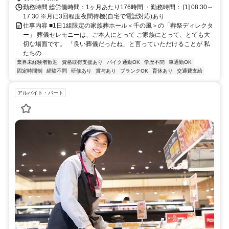
勤務時間 総労働時間：1ヶ月あたり176時間 ・勤務時間： [1] 08:30～
17:30 ※月に3回程度夜間待機(自宅で電話対応)あり
仕事内容 ■1日1組限定の家族葬ホール＜千の風＞の「葬祭ディレクタ
ー」 葬儀セレモニーは、ご本人にとって ご家族にとって、とても大
切な場面です。 「良い葬儀だったね」と言っていただけることが 私
たちの...
業界未経験者歓迎
資格取得支援あり
バイク通勤OK
学歴不問
車通勤OK
固定時間制
経験不問
研修あり
賞与あり
ブランクOK
育休あり
交通費支給
アルバイト・パート