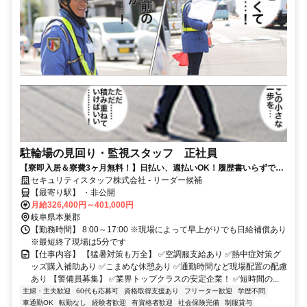
駐輪場の見回り・監視スタッフ 正社員
【寮即入居＆寮費3ヶ月無料！】日払い、週払いOK！履歴書いらずで採
用率99％で安定生活スタート！
セキュリティスタッフ株式会社 - リーダー候補
【最寄り駅】 ・非公開
月給326,400円～401,000円
岐阜県本巣郡
【勤務時間】 8:00～17:00 ※現場によって早上がりでも日給補償あり
※最短終了現場は5分です
【仕事内容】 【猛暑対策も万全】 ✅空調服支給あり ✅熱中症対策グ
ッズ購入補助あり ✅こまめな休憩あり ✅通勤時間など現場配置の配慮
あり 【警備員募集】 ✅業界トップクラスの安定企業！ ✅短時間の...
主婦・主夫歓迎
60代も応募可
資格取得支援あり
フリーター歓迎
学歴不問
車通勤OK
転勤なし
経験者歓迎
有資格者歓迎
社会保険完備
制服貸与