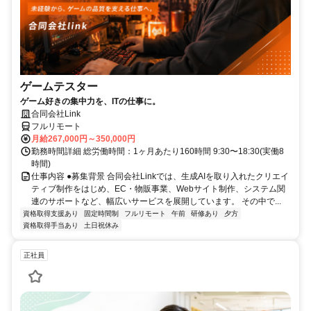
ゲームテスター
ゲーム好きの集中力を、ITの仕事に。
合同会社Link
フルリモート
月給267,000円～350,000円
勤務時間詳細 総労働時間：1ヶ月あたり160時間 9:30〜18:30(実働8
時間)
仕事内容 ●募集背景 合同会社Linkでは、生成AIを取り入れたクリエイ
ティブ制作をはじめ、EC・物販事業、Webサイト制作、システム関
連のサポートなど、幅広いサービスを展開しています。 その中で...
資格取得支援あり
固定時間制
フルリモート
午前
研修あり
夕方
資格取得手当あり
土日祝休み
正社員