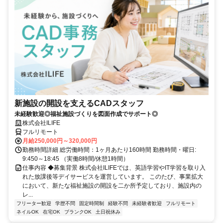
新施設の開設を支えるCADスタッフ
未経験歓迎◎福祉施設づくりを図面作成でサポート◎
株式会社ILIFE
フルリモート
月給250,000円～320,000円
勤務時間詳細 総労働時間：1ヶ月あたり160時間 勤務時間・曜日:
9:450～18:45 （実働8時間/休憩1時間）
仕事内容 ◆募集背景 株式会社ILIFEでは、英語学習やIT学習を取り入
れた放課後等デイサービスを運営しています。 このたび、事業拡大
において、新たな福祉施設の開設を二か所予定しており、施設内の
レ...
フリーター歓迎
学歴不問
固定時間制
経験不問
未経験者歓迎
フルリモート
ネイルOK
在宅OK
ブランクOK
土日祝休み