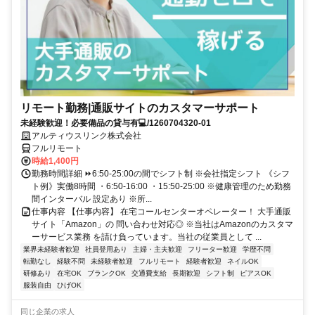
リモート勤務|通販サイトのカスタマーサポート
未経験歓迎！必要備品の貸与有💻/1260704320-01
アルティウスリンク株式会社
フルリモート
時給1,400円
勤務時間詳細 ⏩6:50-25:00の間でシフト制 ※会社指定シフト 《シフ
ト例》実働8時間 ・6:50-16:00 ・15:50-25:00 ※健康管理のため勤務
間インターバル 設定あり ※所...
仕事内容 【仕事内容】 在宅コールセンターオペレーター！ 大手通販
サイト「Amazon」の 問い合わせ対応◎ ※当社はAmazonのカスタマ
ーサービス業務 を請け負っています。当社の従業員として ...
業界未経験者歓迎
社員登用あり
主婦・主夫歓迎
フリーター歓迎
学歴不問
転勤なし
経験不問
未経験者歓迎
フルリモート
経験者歓迎
ネイルOK
研修あり
在宅OK
ブランクOK
交通費支給
長期歓迎
シフト制
ピアスOK
服装自由
ひげOK
同じ企業の求人