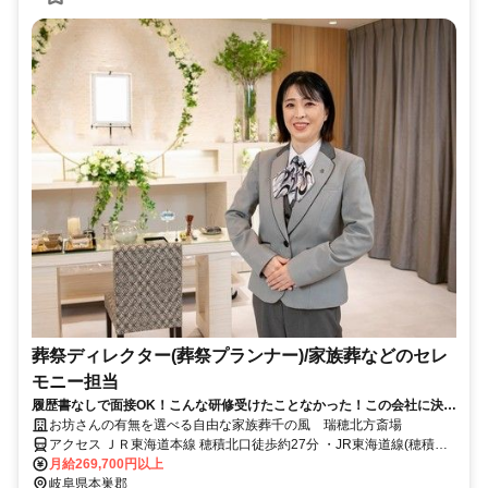
葬祭ディレクター(葬祭プランナー)/家族葬などのセレ
モニー担当
履歴書なしで面接OK！こんな研修受けたことなかった！この会社に決め
てよかった！インセンティブがなくてホスピタリティ発揮。
お坊さんの有無を選べる自由な家族葬千の風 瑞穂北方斎場
アクセス ＪＲ東海道本線 穂積北口徒歩約27分 ・JR東海道線(穂積駅)
より車にて10分
月給269,700円以上
岐阜県本巣郡