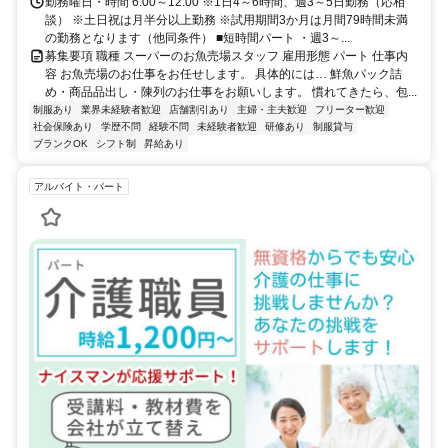
勤務曜日・時間 6:00～12:00 ※1日4～6時間、週3～5日勤務（応相
談） ※土日祝は月半分以上勤務 ※試用期間3か月は月間79時間未満
の勤務となります（他同条件） ■短時間パート ・週3～...
募集要項 職種 スーパーのお魚売場スタッフ 雇用形態 パート 仕事内
容 お魚売場のお仕事をお任せします。 具体的には… 鮮魚パック詰
め・商品品出し・陳列のお仕事をお願いします。 慣れてきたら、包...
制服あり
業界未経験者歓迎
店舗割引あり
主婦・主夫歓迎
フリーター歓迎
社会保険あり
学歴不問
経験不問
未経験者歓迎
研修あり
制服貸与
ブランクOK
シフト制
昇給あり
アルバイト・パート