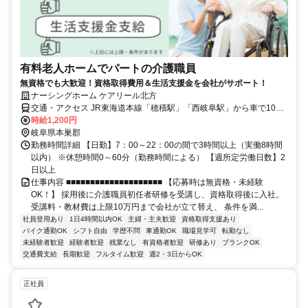
有料老人ホームでパートの介護職員
無資格でも大歓迎！資格取得費用＆生活支援金を会社がサポート！
ナーシングホーム ケアリール北方
交通・アクセス JR東海道本線「穂積駅」「西岐阜駅」から車で10
分、 樽見鉄道「美江寺駅」から車で10分
時給1,200円
岐阜県本巣郡
勤務時間詳細 【日勤】7：00～22：00の間で3時間以上（実働8時間
以内） ※休憩時間0～60分（勤務時間による） 【週所定労働日数】2
日以上
仕事内容 ■■■■■■■■■■■■■■■■■■■■ 【応募時は無資格・未経験
OK！】 採用後に介護職員初任者研修を受講し、資格取得後に入社。
受講料・教材費は上限10万円まで会社が立て替え、 条件を満...
社員登用あり
1日4時間以内OK
主婦・主夫歓迎
資格取得支援あり
バイク通勤OK
シフト自由
学歴不問
車通勤OK
職場見学可
転勤なし
未経験者歓迎
経験者歓迎
残業なし
有資格者歓迎
研修あり
ブランクOK
交通費支給
長期歓迎
フルタイム歓迎
週2・3日からOK
正社員