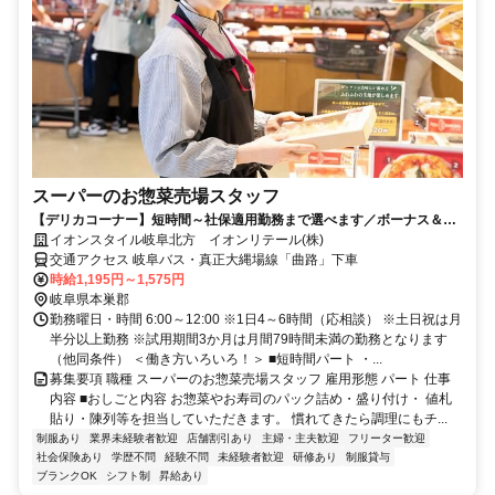
スーパーのお惣菜売場スタッフ
【デリカコーナー】短時間～社保適用勤務まで選べます／ボーナス＆買
物割引制度あり／未経験OK!
イオンスタイル岐阜北方 イオンリテール(株)
交通アクセス 岐阜バス・真正大縄場線「曲路」下車
時給1,195円～1,575円
岐阜県本巣郡
勤務曜日・時間 6:00～12:00 ※1日4～6時間（応相談） ※土日祝は月
半分以上勤務 ※試用期間3か月は月間79時間未満の勤務となります
（他同条件） ＜働き方いろいろ！＞ ■短時間パート ・...
募集要項 職種 スーパーのお惣菜売場スタッフ 雇用形態 パート 仕事
内容 ■おしごと内容 お惣菜やお寿司のパック詰め・盛り付け・ 値札
貼り・陳列等を担当していただきます。 慣れてきたら調理にもチ...
制服あり
業界未経験者歓迎
店舗割引あり
主婦・主夫歓迎
フリーター歓迎
社会保険あり
学歴不問
経験不問
未経験者歓迎
研修あり
制服貸与
ブランクOK
シフト制
昇給あり