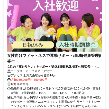
女性向けフィットネスで運動サポート/事務(健康管理)/
受付
女性の「変わりたい」をサポート/週休2日/日祝休/長期休暇/染髪・ネイ
ルOK※規定内
カーブス カーブスアピタ北方
アクセス 北方真桑駅から徒歩14分
月給260,000円～350,000円
岐阜県本巣郡
勤務時間 総労働時間：1ヶ月あたり170時間2分 9:15～19:00（実働8
時間） ＜営業時間＞ 10:00～19:00（13:00～15:00 閉店)
仕事内容 お仕事内容 ●お客様の健康管理 ●受付事務・接客事務 ●運動
のサポート ※運動メニューはマシンを順番に使う サーキットトレー
ニングとストレッチのみ レッスンはないので未経験でも安心 ※各...