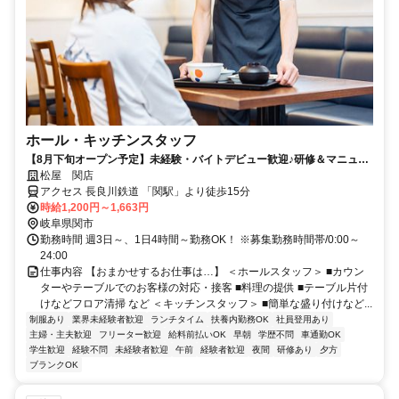
ホール・キッチンスタッフ
【8月下旬オープン予定】未経験・バイトデビュー歓迎♪研修＆マニュア
ル完備で安心♪土日手当あり！時給＋100円♪
松屋 関店
アクセス 長良川鉄道 「関駅」より徒歩15分
時給1,200円～1,663円
岐阜県関市
勤務時間 週3日～、1日4時間～勤務OK！ ※募集勤務時間帯/0:00～
24:00
仕事内容 【おまかせするお仕事は…】 ＜ホールスタッフ＞ ■カウン
ターやテーブルでのお客様の対応・接客 ■料理の提供 ■テーブル片付
けなどフロア清掃 など ＜キッチンスタッフ＞ ■簡単な盛り付けなど...
制服あり
業界未経験者歓迎
ランチタイム
扶養内勤務OK
社員登用あり
主婦・主夫歓迎
フリーター歓迎
給料前払いOK
早朝
学歴不問
車通勤OK
学生歓迎
経験不問
未経験者歓迎
午前
経験者歓迎
夜間
研修あり
夕方
ブランクOK