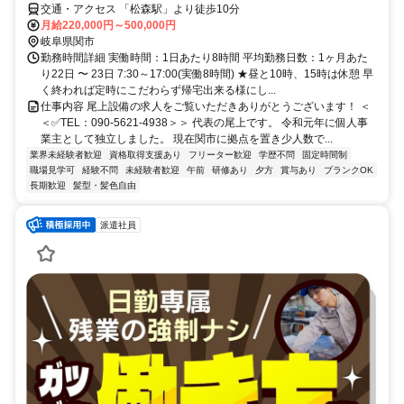
交通・アクセス 「松森駅」より徒歩10分
月給220,000円～500,000円
岐阜県関市
勤務時間詳細 実働時間：1日あたり8時間 平均勤務日数：1ヶ月あた
り22日 〜 23日 7:30～17:00(実働8時間) ★昼と10時、15時は休憩 早
く終われば定時にこだわらず帰宅出来る様にし...
仕事内容 尾上設備の求人をご覧いただきありがとうございます！ ＜
＜✅TEL：090-5621-4938＞＞ 代表の尾上です。 令和元年に個人事
業主として独立しました。 現在関市に拠点を置き少人数で...
業界未経験者歓迎
資格取得支援あり
フリーター歓迎
学歴不問
固定時間制
職場見学可
経験不問
未経験者歓迎
午前
研修あり
夕方
賞与あり
ブランクOK
長期歓迎
髪型・髪色自由
派遣社員