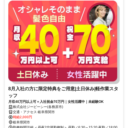
8月入社の方に限定特典をご用意|土日休み|軽作業スタ
ッフ
月収40万円以上可＋入社祝金70万円｜女性活躍中｜未経験OK
株式会社ジービーシー(各務原市)
交通・アクセス 岐阜県関市
時給2,000円
岐阜県関市
勤務時間詳細 ＜昼夜2交替勤務制＞ 昼勤／6:30～15:20 夜勤／18:00