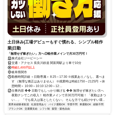
土日休み|工場デビューもすぐ慣れる、シンプル軽作
業|日勤
「無理せず稼ぎたい」方へ◎軽作業メインで月30万円可！
株式会社ジービーシー
交通・アクセス 長良川鉄道 関富岡駅より車で10分
時給1,400円以上
岐阜県関市
勤務時間詳細 ＜日勤専属＞ 8:25～17:30 ※残業あり／なし、選べま
す （無理な矯正はありません） ※残業時は時給1750～2125円 ＜休
憩時間＞ 10:00～10:10 12:00～12:...
仕事内容 ❖❖ 日勤でもしっかり稼げる ❖❖ 無理せず稼ぎたい方へ
夜勤ナシでこの収入！ 軽作業メインで月30万円可能！ 「夜勤はきつ
い…」 「でも収入は落としたくない」 そんな方でも続けやすい環...
業界未経験者歓迎
社員登用あり
バイク通勤OK
学歴不問
車通勤OK
経験不問
ブランクOK
交通費支給
シフト制
髪型・髪色自由