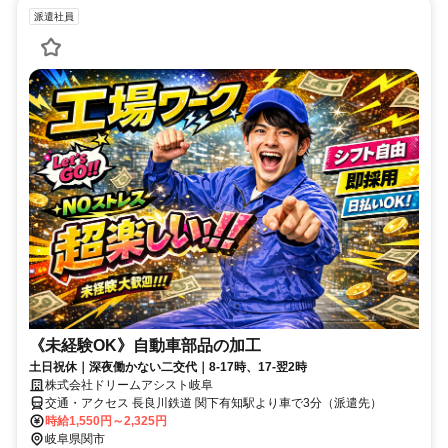
派遣社員
《未経験OK》自動車部品の加工
土日祝休｜深夜働かない二交代｜8-17時、17-翌2時
株式会社ドリームアシスト岐阜
交通・アクセス 長良川鉄道 関下有知駅より車で3分（派遣先）
時給1,550円～2,325円
岐阜県関市