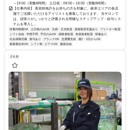
～19:00（実働8時間） 土日祝：09:00～18:00（実働8時間）
【仕事内容】 美容師免許をお持ちの方を対象に、岐阜エリアの各店
舗でご活躍いただけるアイリストを募集しております。 当サロンで
は、頑張りがしっかりと評価される明確なステップアップ・給与シス
テムを導入し...
扶養内勤務OK
土日祝のみOK
主婦・主夫歓迎
資格取得支援あり
フリーター歓迎
シフト自由
学歴不問
平日のみOK
経験者歓迎
有資格者歓迎
研修あり
社会保険完備
賞与あり
ブランクOK
交通費支給
週2・3日からOK
家庭都合休OK
シフト制
ピアスOK
服装自由
正社員