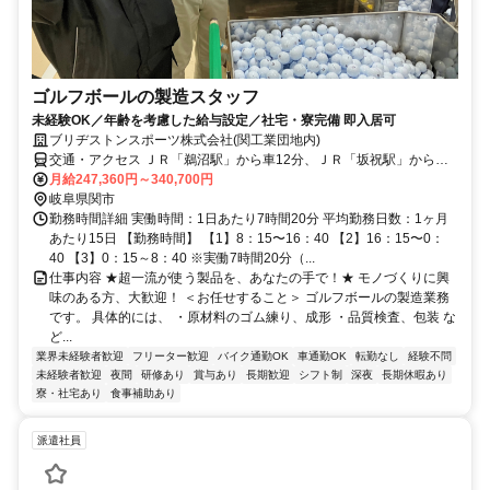
ゴルフボールの製造スタッフ
未経験OK／年齢を考慮した給与設定／社宅・寮完備 即入居可
ブリヂストンスポーツ株式会社(関工業団地内)
交通・アクセス ＪＲ「鵜沼駅」から車12分、ＪＲ「坂祝駅」から車7
分 ※車通勤ＯＫ
月給247,360円～340,700円
岐阜県関市
勤務時間詳細 実働時間：1日あたり7時間20分 平均勤務日数：1ヶ月
あたり15日 【勤務時間】 【1】8：15〜16：40 【2】16：15〜0：
40 【3】0：15～8：40 ※実働7時間20分（...
仕事内容 ★超一流が使う製品を、あなたの手で！★ モノづくりに興
味のある方、大歓迎！ ＜お任せすること＞ ゴルフボールの製造業務
です。 具体的には、 ・原材料のゴム練り、成形 ・品質検査、包装 な
ど...
業界未経験者歓迎
フリーター歓迎
バイク通勤OK
車通勤OK
転勤なし
経験不問
未経験者歓迎
夜間
研修あり
賞与あり
長期歓迎
シフト制
深夜
長期休暇あり
寮・社宅あり
食事補助あり
派遣社員