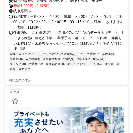
・職場見学から安心してスタート可能
勤務地最寄駅 [最寄駅] 岐阜県 関市 / 関下有知駅（車 3分）
時給1,300円～1,625円
岐阜県関市
勤務時間 [派遣]08:30～17:30 （勤務） 8：30～17：30 （休憩） 10：
00～10：10 12：00～13：00 15：00～15：10 （残業） ありません
・実働：1日8時間...
仕事内容 【お仕事内容】 ・使用済みパソコンのデータを消去 ・利用
できる状態に整える作業 ・専用手順に沿ってモクモク作業 ・難再し
い工程はなく未経験から安心 ・パソコンに触れることが好きな方歓
迎 【職...
副業・WワークOK
フリーター歓迎
社会保険あり
バイク通勤OK
学歴不問
車通勤OK
固定時間制
未経験者歓迎
残業なし
週払いOK
研修あり
ブランクOK
交通費支給
家庭都合休OK
固定シフト制
土日祝休み
履歴書不要
髪型・髪色自由
同じ企業の求人
正社員