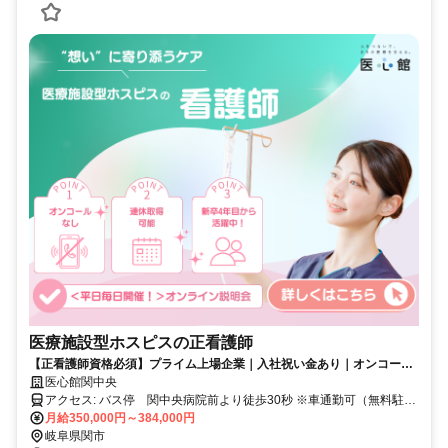
医療施設型ホスピスの正看護師
【正看護師資格必須】プライム上場企業｜入社祝い金あり｜オンコール
なし｜ホスピス未経験OK｜年間休日115日
医心館関中央
アクセス: バス停 関中央病院前より徒歩30秒 ※車通勤可（無料駐車
場あり）
月給350,000円～384,000円
岐阜県関市