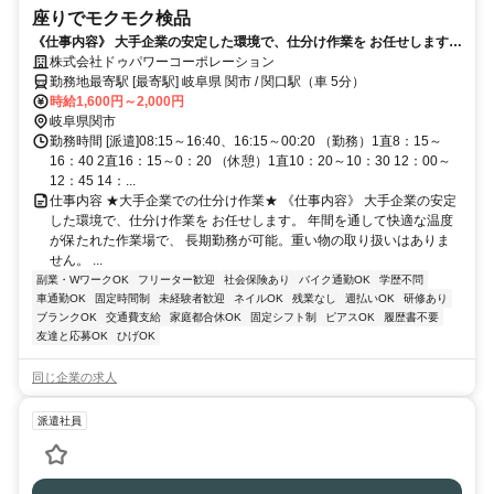
座りでモクモク検品
《仕事内容》 大手企業の安定した環境で、仕分け作業を お任せします。
年間を通して快適な温度が保たれた作業場で、 長期勤務が可能。重い物
株式会社ドゥパワーコーポレーション
の取り扱いはありません。
勤務地最寄駅 [最寄駅] 岐阜県 関市 / 関口駅（車 5分）
時給1,600円～2,000円
岐阜県関市
勤務時間 [派遣]08:15～16:40、16:15～00:20 （勤務）1直8：15～
16：40 2直16：15～0：20 （休憩）1直10：20～10：30 12：00～
12：45 14：...
仕事内容 ★大手企業での仕分け作業★ 《仕事内容》 大手企業の安定
した環境で、仕分け作業を お任せします。 年間を通して快適な温度
が保たれた作業場で、 長期勤務が可能。重い物の取り扱いはありま
せん。 ...
副業・WワークOK
フリーター歓迎
社会保険あり
バイク通勤OK
学歴不問
車通勤OK
固定時間制
未経験者歓迎
ネイルOK
残業なし
週払いOK
研修あり
ブランクOK
交通費支給
家庭都合休OK
固定シフト制
ピアスOK
履歴書不要
友達と応募OK
ひげOK
同じ企業の求人
派遣社員