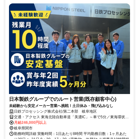
日本製鉄グループでのルート営業(既存顧客中心)
未経験から安定メーカー営業へ挑戦！土日休み・飛び込みなし
日鉄プロセッシング株式会社/第二本部 岐阜地区
交通・アクセス 東海北陸自動車道「美濃IC」～車で5分／東海環状自
動車道「富加関IC」～車で15分
月給246,000円以上
岐阜県関市
勤務時間詳細 実働時間：1日あたり8時間 平均勤務日数：1ヶ月あた