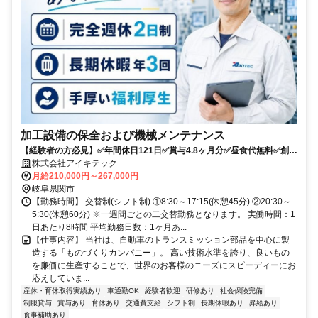
加工設備の保全および機械メンテナンス
【経験者の方必見】✅年間休日121日✅賞与4.8ヶ月分✅昼食代無料✅創立
70周年✅水曜日は全社ノー残業デー
株式会社アイキテック
月給210,000円～267,000円
岐阜県関市
【勤務時間】 交替制(シフト制) ①8:30～17:15(休憩45分) ②20:30～
5:30(休憩60分) ※一週間ごとの二交替勤務となります。 実働時間：1
日あたり8時間 平均勤務日数：1ヶ月あ...
【仕事内容】 当社は、自動車のトランスミッション部品を中心に製
造する「ものづくりカンパニー」。 高い技術水準を誇り、良いもの
を廉価に生産することで、世界のお客様のニーズにスピーディーにお
応えしていま...
産休・育休取得実績あり
車通勤OK
経験者歓迎
研修あり
社会保険完備
制服貸与
賞与あり
育休あり
交通費支給
シフト制
長期休暇あり
昇給あり
食事補助あり