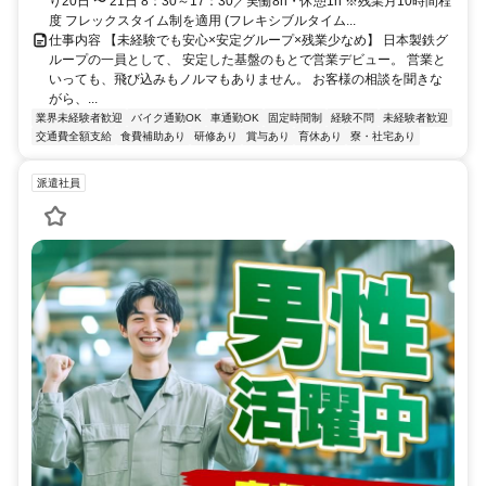
り20日 〜 21日 8：30～17：30／実働8h・休憩1h ※残業月10時間程
度 フレックスタイム制を適用 (フレキシブルタイム...
仕事内容 【未経験でも安心×安定グループ×残業少なめ】 日本製鉄グ
ループの一員として、 安定した基盤のもとで営業デビュー。 営業と
いっても、飛び込みもノルマもありません。 お客様の相談を聞きな
がら、...
業界未経験者歓迎
バイク通勤OK
車通勤OK
固定時間制
経験不問
未経験者歓迎
交通費全額支給
食費補助あり
研修あり
賞与あり
育休あり
寮・社宅あり
派遣社員