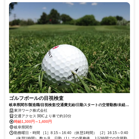
ゴルフボールの目視検査
岐阜県関市/製造職/目視検査/交通費支給/日勤スタートの交替勤務/未経験
者歓迎/経験・資格不問
東洋ワーク株式会社
交通アクセス 関ICより車で約10分
時給1,300円～1,400円
岐阜県関市
勤務曜日・時間 ［1］8:15～16:40 （休憩1時間） ［2］16:15～0:40
（休憩1時間） 数カ月、日勤［1］での業務後、上記時間での交替勤