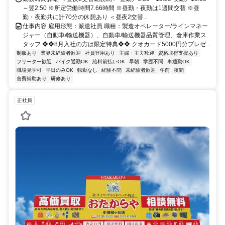
～翌2:50 ※所定労働時間7.66時間 ※昼勤・夜勤は1週間交替 ※昼
勤・夜勤共に計70分の休憩あり ＜昼夜2交替...
仕事内容 雇用形態：派遣社員 職種：製造オペレーター/ラインマネー
ジャー（自動車/輸送機器）、自動車/輸送機器品質管理、倉庫作業ス
タッフ ❖❖8月入社の方は限定特典❖❖ クオカード5000円分プレゼ...
制服あり
業界未経験者歓迎
社員登用あり
主婦・主夫歓迎
資格取得支援あり
フリーター歓迎
バイク通勤OK
給料前払いOK
早朝
学歴不問
車通勤OK
職場見学可
平日のみOK
転勤なし
経験不問
未経験者歓迎
午前
夜間
食費補助あり
研修あり
正社員