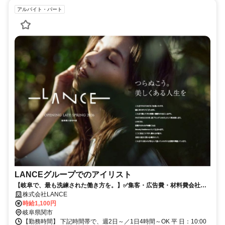
アルバイト・パート
LANCEグループでのアイリスト
【岐阜で、最も洗練された働き方を。】✅集客・広告費・材料費会社負
担✅自分らしく、長く働けるブランドサロン✅会員制ショップ制度あり
株式会社LANCE
時給1,100円
岐阜県関市
【勤務時間】 下記時間帯で、週2日～／1日4時間～OK 平 日：10:00