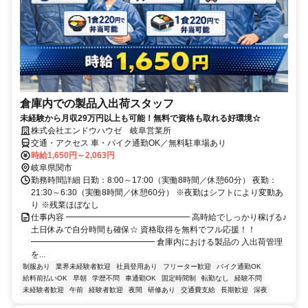
倉庫内での製品入出荷スタッフ
未経験から月収29万円以上も可能！無料で資格も取れる好環境☆
株式会社エンドウハウゼ 岐阜営業所
交通・アクセス 車・バイク通勤OK／無料駐車場あり
時給1,650円～2,063円
岐阜県関市
勤務時間詳細 日勤：8:00～17:00（実働8時間／休憩60分） 夜勤：
21:30～6:30（実働8時間／休憩60分） ※夜勤はシフトにより変動あ
り ※残業ほぼなし
仕事内容 ━━━━━━━━━━━━━━━ 高時給でしっかり稼げる♪
土日休みで自分時間も確保☆ 資格取得を無料でフル応援！！
━━━━━━━━━━━━━━━ 倉庫内における製品の 入出荷管理
を...
制服あり
業界未経験者歓迎
社員登用あり
フリーター歓迎
バイク通勤OK
給料前払いOK
早朝
学歴不問
車通勤OK
固定時間制
転勤なし
経験不問
未経験者歓迎
午前
経験者歓迎
夜間
研修あり
交通費支給
長期歓迎
深夜