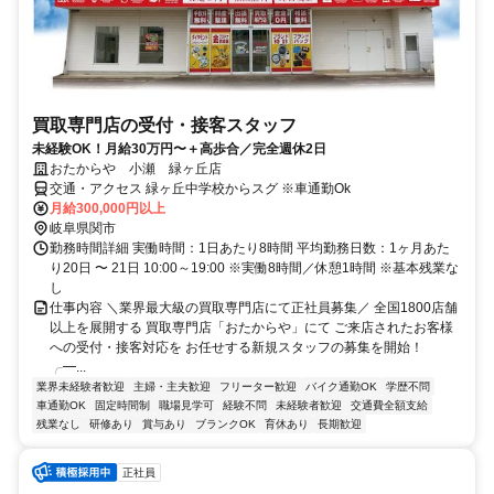
買取専門店の受付・接客スタッフ
未経験OK！月給30万円〜＋高歩合／完全週休2日
おたからや 小瀬 緑ヶ丘店
交通・アクセス 緑ヶ丘中学校からスグ ※車通勤Ok
月給300,000円以上
岐阜県関市
勤務時間詳細 実働時間：1日あたり8時間 平均勤務日数：1ヶ月あた
り20日 〜 21日 10:00～19:00 ※実働8時間／休憩1時間 ※基本残業な
し
仕事内容 ＼業界最大級の買取専門店にて正社員募集／ 全国1800店舗
以上を展開する 買取専門店「おたからや」にて ご来店されたお客様
への受付・接客対応を お任せする新規スタッフの募集を開始！
╭━...
業界未経験者歓迎
主婦・主夫歓迎
フリーター歓迎
バイク通勤OK
学歴不問
車通勤OK
固定時間制
職場見学可
経験不問
未経験者歓迎
交通費全額支給
残業なし
研修あり
賞与あり
ブランクOK
育休あり
長期歓迎
正社員