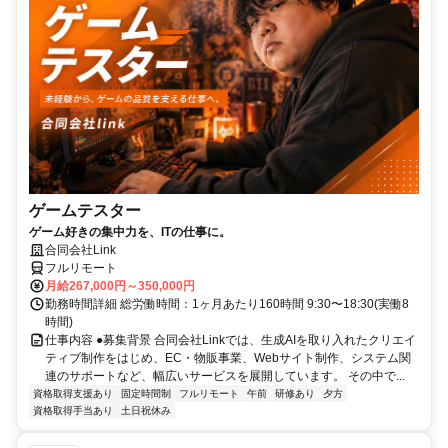
ゲームテスター
ゲーム好きの集中力を、ITの仕事に。
合同会社Link
フルリモート
月給267,000円～350,000円
勤務時間詳細 総労働時間：1ヶ月あたり160時間 9:30〜18:30(実働8
時間)
仕事内容 ●募集背景 合同会社Linkでは、生成AIを取り入れたクリエイ
ティブ制作をはじめ、EC・物販事業、Webサイト制作、システム関
連のサポートなど、幅広いサービスを展開しています。 その中で...
資格取得支援あり
固定時間制
フルリモート
午前
研修あり
夕方
資格取得手当あり
土日祝休み