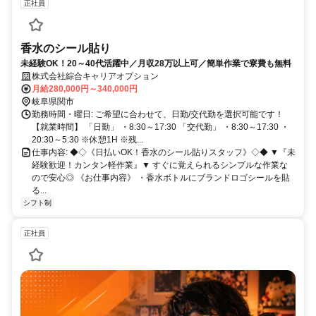
正社員
香水のシール貼り
未経験OK！20～40代活躍中／月収28万以上可／簡単作業で寮費も無料
株式会社綜合キャリアオプション
月給280,000円～340,000円
岐阜県関市
勤務時間・曜日: ご希望に合わせて、日勤/交代勤を選択可能です！
【就業時間】 「日勤」 ・8:30～17:30 「交代勤」 ・8:30～17:30 ・
20:30～5:30 ※休憩1H ※残...
仕事内容: ◆◇《日払いOK！香水のシール貼りスタッフ》◇◆ ▼『未
経験歓迎！カンタン軽作業』▼ すぐに覚えられるシンプルな作業な
ので安心◎ 《お仕事内容》 ・香水ボトルにブランドロゴシールを貼
る...
シフト制
正社員