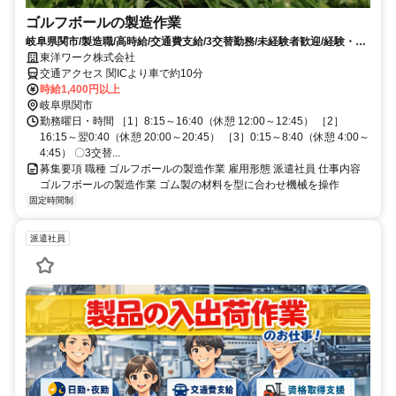
ゴルフボールの製造作業
岐阜県関市/製造職/高時給/交通費支給/3交替勤務/未経験者歓迎/経験・資
格不問/研修制度充実/
東洋ワーク株式会社
交通アクセス 関ICより車で約10分
時給1,400円以上
岐阜県関市
勤務曜日・時間 ［1］8:15～16:40（休憩 12:00～12:45） ［2］
16:15～翌0:40（休憩 20:00～20:45） ［3］0:15～8:40（休憩 4:00～
4:45） 〇3交替...
募集要項 職種 ゴルフボールの製造作業 雇用形態 派遣社員 仕事内容
ゴルフボールの製造作業 ゴム製の材料を型に合わせ機械を操作
固定時間制
派遣社員