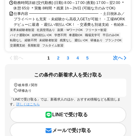
勤務時間詳細 [交代勤務] (日勤) 8:00～17:00 (夜勤) 17:00～翌2:00 ＊
休憩 65分 ＊実働 8時間 ＊残業 1h～2h/日 (可能な方のみでOK)
仕事内容 ━━━━━━━━━━━━━━━━━━━ ・土日祝休み／
プライベートも充実 ・未経験から高収入GETが可能！ ・工場WORK
デビューに最適 ・週払い/前払いOK！ ・交通費も別途支給 ・有給休...
業界未経験者歓迎
社員登用あり
副業・WワークOK
フリーター歓迎
バイク通勤OK
給料前払いOK
学歴不問
車通勤OK
職場見学可
平日のみOK
転勤なし
経験不問
未経験者歓迎
残業なし
週払いOK
研修あり
ブランクOK
交通費支給
長期歓迎
フルタイム歓迎
前へ
次へ
1
2
3
4
5
この条件の新着求人を受け取る
岐阜県 / 関市
研修あり
「LINEで受け取る」では、新着求人のほか、おすすめ情報なども配信しま
す。
詳しくはこちら
LINEで受け取る
メールで受け取る