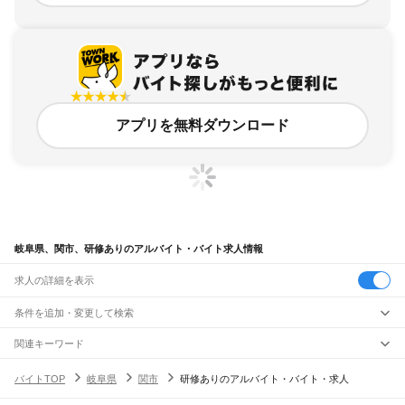
アプリを無料ダウンロード
岐阜県、関市、研修ありのアルバイト・バイト求人情報
求人の詳細を表示
条件を追加・変更して検索
市区町村を追加・変更
関連キーワード
岐阜県 関市 fit
岐阜県 関市 掛け持ち
岐阜県 関市 駐車場あり
岐阜県
駅を追加・変更
バイトTOP
岐阜県
関市
研修ありのアルバイト・バイト・求人
岐阜県 関市 トライアル
岐阜県 関市 塾講師
岐阜県
すべて
岐阜市
大垣市
高山市
多治見市
関市
中津川市
美濃市
瑞浪市
羽島市
恵那市
職種を追加・変更