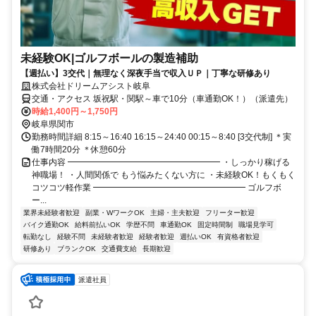
未経験OK|ゴルフボールの製造補助
【週払い】3交代｜無理なく深夜手当で収入ＵＰ｜丁寧な研修あり
株式会社ドリームアシスト岐阜
交通・アクセス 坂祝駅・関駅～車で10分（車通勤OK！）（派遣先）
時給1,400円～1,750円
岐阜県関市
勤務時間詳細 8:15～16:40 16:15～24:40 00:15～8:40 [3交代制] ＊実
働7時間20分 ＊休憩60分
仕事内容 ━━━━━━━━━━━━━━━━━━ ・しっかり稼げる
神職場！ ・人間関係で もう悩みたくない方に ・未経験OK！もくもく
コツコツ軽作業 ━━━━━━━━━━━━━━━━━━ ゴルフボ
ー...
業界未経験者歓迎
副業・WワークOK
主婦・主夫歓迎
フリーター歓迎
バイク通勤OK
給料前払いOK
学歴不問
車通勤OK
固定時間制
職場見学可
転勤なし
経験不問
未経験者歓迎
経験者歓迎
週払いOK
有資格者歓迎
研修あり
ブランクOK
交通費支給
長期歓迎
派遣社員