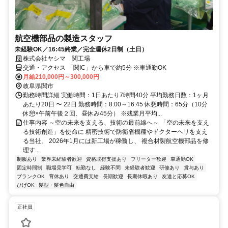
航空機部品の製造スタッフ
未経験OK／16:45終業／完全週休2日制（土日）
株式会社ヤシマ 関工場
交通・アクセス 「関IC」から車で約5分 ※車通勤OK
月給210,000円～300,000円
岐阜県関市
勤務時間詳細 実働時間：1日あたり7時間40分 平均勤務日数：1ヶ月
あたり20日 〜 22日 勤務時間：8:00～16:45 休憩時間：65分（10分
休憩×午前午後２回、昼休み45分） ※残業月平均...
仕事内容 ～空の未来を支える、技術の最前線へ～ 「空の未来を支え
る技術創造」を使命に 精密技術で防衛省機種やドクターヘリを支え
る当社。 2026年1月には新工場が稼働し、 複合材製航空機部品を修
理す...
制服あり
業界未経験者歓迎
資格取得支援あり
フリーター歓迎
車通勤OK
固定時間制
職場見学可
転勤なし
経験不問
未経験者歓迎
研修あり
賞与あり
ブランクOK
育休あり
交通費支給
長期歓迎
長期休暇あり
友達と応募OK
ひげOK
髪型・髪色自由
正社員