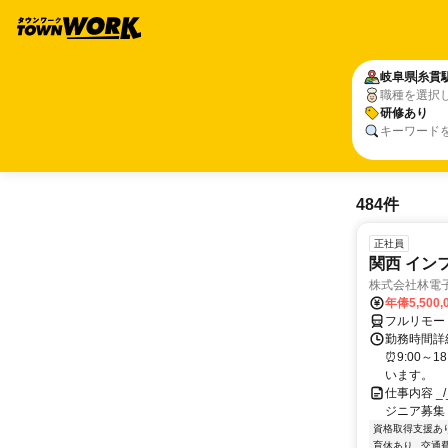
岐阜県
糸貫
職種を選択
研修あり
キーワード
484件
正社員
関西 イン
株式会社林電
年俸5,500,
フルリモー
勤務時間詳細
⏰9:00～
います。
仕事内容 _/_
ジニア募集
資格取得支援あ
育休あり
交通