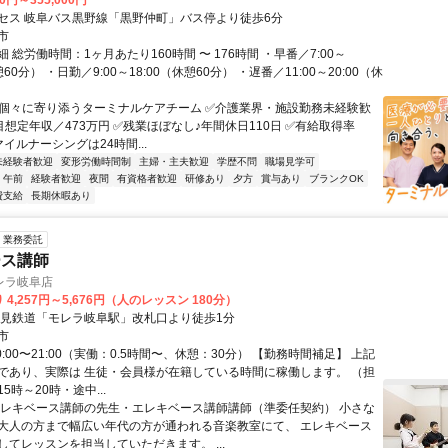
00円～355,000円
セス 岐阜バス黒野線「黒野仲町」バス停より徒歩6分
市
 総労働時間：1ヶ月あたり160時間 〜 176時間 ・早番／7:00～
憩60分） ・日勤／9:00～18:00（休憩60分） ・遅番／11:00～20:00（休
✅個々に寄り添うターミナルケアチーム ✅介護業界・施設勤務未経験歓
目想定年収／473万円 ✅残業ほぼなし♪年間休日110日 ✅有給取得率
スマイルナーシングは24時間...
未経験者歓迎
変形労働時間制
主婦・主夫歓迎
学歴不問
職場見学可
午前
経験者歓迎
夜間
有資格者歓迎
研修あり
夕方
賞与あり
ブランクOK
費支給
長期休暇あり
業務委託
ース講師
レラ岐阜店
 4,257円～5,676円（人のレッスン 180分）
樽見鉄道「モレラ岐阜駅」改札口より徒歩1分
市
0:00〜21:00（実働：0.5時間〜、休憩：30分） 【勤務時間補足】 上記
であり、実際は 生徒・会員様が在籍している時間に稼働します。 （担
5時～20時・途中...
エレキベース講師の先生・エレキベース講師講師（準委任契約） 小さな
大人の方まで幅広い年代の方が通われる音楽教室にて、 エレキベース
してレッスンを担当していただきます。 ...