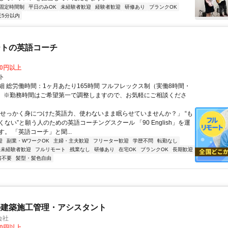
固定時間制
平日のみOK
未経験者歓迎
経験者歓迎
研修あり
ブランクOK
近5分以内
ートの英語コーチ
00円以上
ト
細 総労働時間：1ヶ月あたり165時間 フルフレックス制（実働8時間・
） ※勤務時間はご希望第一で調整しますので、お気軽にご相談くださ
「せっかく身につけた英語力、使わないまま眠らせていませんか？」 “も
ない”と願う人のための英語コーチングスクール 「90 English」を運
。 「英語コーチ」と聞...
迎
副業・WワークOK
主婦・主夫歓迎
フリーター歓迎
学歴不問
転勤なし
未経験者歓迎
フルリモート
残業なし
研修あり
在宅OK
ブランクOK
長期歓迎
書不要
髪型・髪色自由
の建築施工管理・アシスタント
会社
00円以上