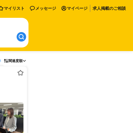
マイリスト
メッセージ
マイページ
求人掲載のご相談
存
関連度順