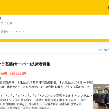
駅
してください
を選択してください
条件保
フラ基盤(サーバー)技術者募集
子
000円～6,500,000円
ト
 実働時間：1日あたり8時間 平均勤務日数：1ヶ月あたり19日 〜 20日
18:00（休憩60分） ※案件状況により時間外勤務が 発生する場合がござ
/_/_/_/_/_/_/_/_/_/_/_/_/_/_/_/_/ メガバンク基盤を支える インフラエン
 金融インフラの最前線で、 本物の基盤技術を磨きませんか。 当社...
り
固定時間制
転勤なし
フルリモート
経験者歓迎
研修あり
賞与あり
費支給
土日祝休み
ひげOK
髪型・髪色自由