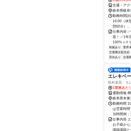
月給310,0
交通・アク
岐阜県岐阜
勤務時間詳細
16:00（休
憩60分）...
仕事内容 
迎！ ✅1年
100% ⭐
制服あり
業界
交通費全額支給
育休あり
交通
エレキベ
島村楽器 モ
1業務あたり
通勤情報 
岐阜県本巣
勤務時間 1
は営業時間
当時間例：1
仕事内容 
お子様から
講師講師と