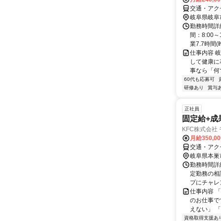
交通・アク
岐阜県岐阜
勤務時間詳
間：8:00
業7.7時間(昨
仕事内容 
して健康に
事なら「何
60代も応募可
研修あり
賞与
正社員
固定給+成
KFC株式会社
月給350,0
交通・アク
岐阜県本巣
勤務時間詳細 
定勤務の相
プにチャレン
仕事内容 
のお仕事で
えない」 
資格取得支援あ