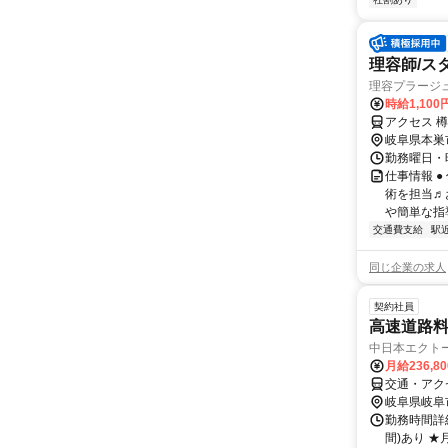
理容師/ス
理容プラージ
時給1,10
アクセス 
岐阜県本巣
勤務曜日・時
仕事情報 
術を担当♬
や簡単な指
交通費支給
駅
同じ企業の求人
契約社員
高速道路
中日本エクト
月給236,8
交通・アク
岐阜県岐阜
勤務時間詳細
間)あり 