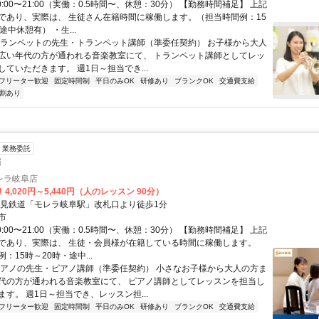
0:00〜21:00（実働：0.5時間〜、休憩：30分） 【勤務時間補足】 上記
であり、実際は、 生徒さん在籍時間に稼働します。（担当時間例：15
途中休憩有） ・生...
トランペットの先生・トランペット講師（準委任契約） お子様から大人
広い年代の方が通われる音楽教室にて、 トランペット講師としてレッ
ていただきます。 週1日～担当でき...
フリーター歓迎
固定時間制
平日のみOK
研修あり
ブランクOK
交通費支給
割あり
業務委託
師
レラ岐阜店
 4,020円～5,440円（人のレッスン 90分）
樽見鉄道「モレラ岐阜駅」改札口より徒歩1分
市
0:00〜21:00（実働：0.5時間〜、休憩：30分） 【勤務時間補足】 上記
であり、実際は、 生徒・会員様が在籍している時間に稼働します。
：15時～20時・途中...
ピアノの先生・ピアノ講師（準委任契約） 小さなお子様から大人の方ま
代の方が通われる音楽教室にて、 ピアノ講師としてレッスンを担当し
す。 週1日～担当でき、レッスン担...
フリーター歓迎
固定時間制
平日のみOK
研修あり
ブランクOK
交通費支給