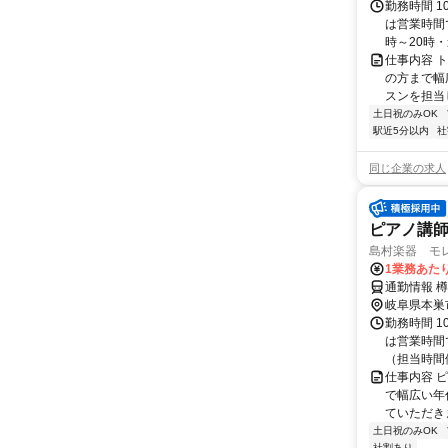
勤務時間 1
は営業時間
時～20時・
仕事内容 
の方まで幅
スンを担当し
土日祝のみOK
駅近5分以内
社
同じ企業の求人
ピアノ講
島村楽器 モ
1業務あたり
通勤情報 
岐阜県本巣
勤務時間 1
は営業時間
（担当時間例
仕事内容 
で幅広い年
ていただきま
土日祝のみOK
社割あり