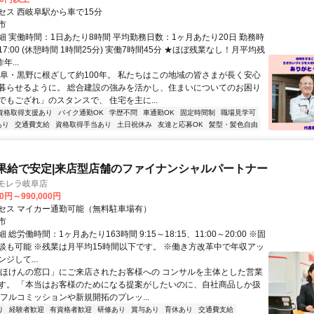
セス 西岐阜駅から車で15分
市
細 実働時間：1日あたり8時間 平均勤務日数：1ヶ月あたり20日 勤務時
～17:00 (休憩時間 1時間25分) 実働7時間45分 ★ほぼ残業なし！月平均残
年...
岐阜・黒野に根ざして約100年。 私たちはこの地域の皆さまが長く安心
暮らせるように。 総合建設の強みを活かし、住まいについてのお困り
でもござれ」のスタンスで、 住宅を主に...
資格取得支援あり
バイク通勤OK
学歴不問
車通勤OK
固定時間制
職場見学可
あり
交通費支給
資格取得手当あり
土日祝休み
友達と応募OK
髪型・髪色自由
果給で安定|来店型店舗のファイナンシャルパートナー
 モレラ岐阜店
00円～990,000円
セス マイカー通勤可能（無料駐車場有）
市
総労働時間：1ヶ月あたり163時間 9:15～18:15、11:00～20:00 ※固
談も可能 ※残業は月平均15時間以下です。 ※働き方改革中で年収アッ
ジして...
「ほけんの窓口」にご来店されたお客様への コンサルを主体とした営業
す。 「本当はお客様のためになる提案がしたいのに、自社商品しか扱
「フルコミッションや新規開拓のプレッ...
り
経験者歓迎
有資格者歓迎
研修あり
賞与あり
育休あり
交通費支給