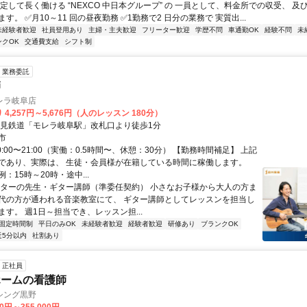
定して⾧く働ける “NEXCO 中日本グループ” の 一員として、料金所での収受、 及
す。 ✅月10～11 回の昼夜勤務 ✅1勤務で2 日分の業務で 実質出...
未経験者歓迎
社員登用あり
主婦・主夫歓迎
フリーター歓迎
学歴不問
車通勤OK
経験不問
未
ンクOK
交通費支給
シフト制
業務委託
師
レラ岐阜店
 4,257円～5,676円（人のレッスン 180分）
樽見鉄道「モレラ岐阜駅」改札口より徒歩1分
市
0:00〜21:00（実働：0.5時間〜、休憩：30分） 【勤務時間補足】 上記
であり、実際は、 生徒・会員様が在籍している時間に稼働します。
：15時～20時・途中...
ギターの先生・ギター講師（準委任契約） 小さなお子様から大人の方ま
代の方が通われる音楽教室にて、 ギター講師としてレッスンを担当し
す。 週1日～担当でき、レッスン担...
固定時間制
平日のみOK
未経験者歓迎
経験者歓迎
研修あり
ブランクOK
近5分以内
社割あり
正社員
ホームの看護師
シング黒野