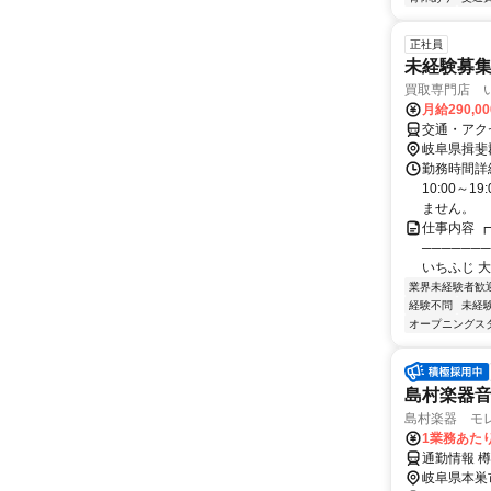
正社員
未経験募
買取専門店 い
月給290,0
交通・アク
岐阜県揖斐
勤務時間詳細
10:00～
ません。
仕事内容 ┏
──────
いちふじ 大
業界未経験者歓
経験不問
未経
オープニングス
島村楽器
島村楽器 モ
1業務あたり
通勤情報 
岐阜県本巣