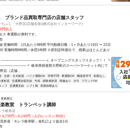
集 ブランド品買取専門店の店舗スタッフ
ちふじ 大野店(店舗名仮)(株式会社インターワーク)
00円以上
セス 車通勤が便利です。
郡
 実働時間：1日あたり8時間 平均勤務日数：1ヶ月あたり19日 〜 22日
19:00 実働時間8時間／休憩1時間 ※原則定時退社で、残業はほとんどあり
 ───────────────── ┓ オープニングスタッフスタッフ！！ ┗
─────────── ┛ 岐阜県揖斐郡大野町のスーパーマーケット内にて
野店（店舗...
迎
主婦・主夫歓迎
バイク通勤OK
学歴不問
車通勤OK
職場見学可
転勤なし
験者歓迎
交通費全額支給
午前
経験者歓迎
研修あり
夕方
ブランクOK
タッフ
交通費支給
シフト制
長期休暇あり
業務委託
音楽教室 トランペット講師
レラ岐阜店
 4,730円～6,149円（人のレッスン 90分）
樽見鉄道「モレラ岐阜駅」改札口より徒歩1分
市