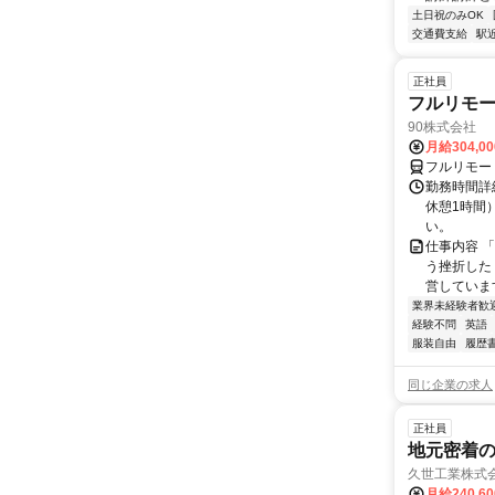
土日祝のみOK
交通費支給
駅
正社員
フルリモ
90株式会社
月給304,0
フルリモー
勤務時間詳
休憩1時間
い。
仕事内容 
う挫折したく
営しています
業界未経験者歓
経験不問
英語
服装自由
履歴
同じ企業の求人
正社員
地元密着
久世工業株式
月給240,6