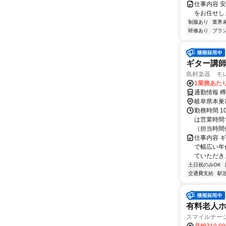
仕事内容 安
をお任せしま
制服あり
業界
研修あり
ブラ
ギター講
島村楽器 モ
1業務あたり
通勤情報 
岐阜県本巣
勤務時間 1
は営業時間
（担当時間例
仕事内容 
で幅広い年
ていただきま
土日祝のみOK
交通費支給
駅
有料老人
スマイルナー