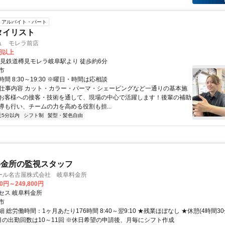
アルバイト・パート
タイリスト
ュ モレラ前店
0円以上
樽見鉄道樽見モレラ岐阜駅より 徒歩約6分
市
間 8:30～19:30 ※曜日・時間は応相談
● 仕事内容 カット・カラー・パーマ・シェービングなど一通りの基本施
お客様への接客・技術を通して、現場の中心で活躍します！後輩の補助
導も行い、チームの力を高める役割も担...
近5分以内
シフト制
髪型・髪色自由
料金所の監視スタッフ
ール名古屋株式会社 岐阜料金所
00円～249,800円
セス 岐阜料金所
市
 総労働時間：1ヶ月あたり176時間 8:40～翌9:10 ★残業ほぼなし ★休憩(4時間30
★月の出勤回数は10～11回 ※休日希望の申請後、月毎にシフト作成