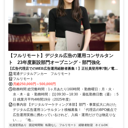
【フルリモート】デジタル広告の運用コンサルタン
ト 23年度新設部門オープニング・部門強化
【広告代理店でのWEB広告運用経験者募集！】正社員登用率7割／電通
G／全国×完全在宅／年休126日・土日祝休み／残業月平均4時間19分
電通デジタルアンカー フルリモート
フルリモート
月給250,000円～500,000円
勤務時間 総労働時間：1ヶ月あたり160時間 ・勤務曜日：月・火・
水・木・金 ・勤務時間： [1] 09:30～18:30 ・最低勤務日数（週）：5
日 残業月平均4時間19分（2025年度）
仕事内容 【デジタルマーケティング本部】部門・事業拡大に向けた
デジタル広告運用コンサルタント積極募集！ 「代理店のBPO拠点で
広告運用実務に携わっているけれど、入稿・運用だけでは物足りな
い…」 「地...
社員登用あり
固定時間制
転勤なし
フルリモート
経験者歓迎
ネイルOK