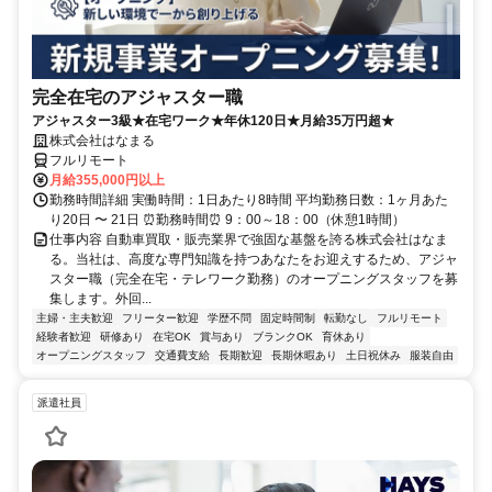
完全在宅のアジャスター職
アジャスター3級★在宅ワーク★年休120日★月給35万円超★
株式会社はなまる
フルリモート
月給355,000円以上
勤務時間詳細 実働時間：1日あたり8時間 平均勤務日数：1ヶ月あた
り20日 〜 21日 ⏰勤務時間⏰ 9：00～18：00（休憩1時間）
仕事内容 自動車買取・販売業界で強固な基盤を誇る株式会社はなま
る。当社は、高度な専門知識を持つあなたをお迎えするため、アジャ
スター職（完全在宅・テレワーク勤務）のオープニングスタッフを募
集します。外回...
主婦・主夫歓迎
フリーター歓迎
学歴不問
固定時間制
転勤なし
フルリモート
経験者歓迎
研修あり
在宅OK
賞与あり
ブランクOK
育休あり
オープニングスタッフ
交通費支給
長期歓迎
長期休暇あり
土日祝休み
服装自由
派遣社員