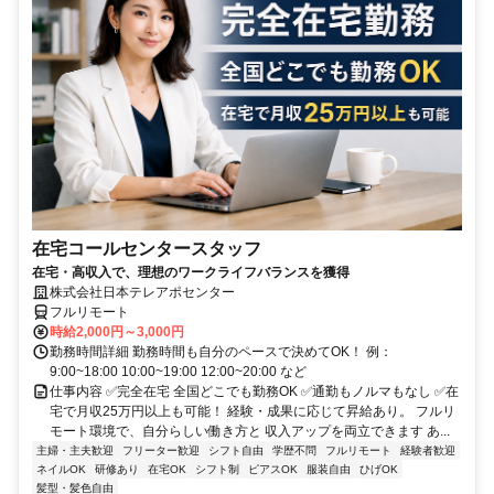
在宅コールセンタースタッフ
在宅・高収入で、理想のワークライフバランスを獲得
株式会社日本テレアポセンター
フルリモート
時給2,000円～3,000円
勤務時間詳細 勤務時間も自分のペースで決めてOK！ 例：
9:00~18:00 10:00~19:00 12:00~20:00 など
仕事内容 ✅完全在宅 全国どこでも勤務OK ✅通勤もノルマもなし ✅在
宅で月収25万円以上も可能！ 経験・成果に応じて昇給あり。 フルリ
モート環境で、自分らしい働き方と 収入アップを両立できます あ...
主婦・主夫歓迎
フリーター歓迎
シフト自由
学歴不問
フルリモート
経験者歓迎
ネイルOK
研修あり
在宅OK
シフト制
ピアスOK
服装自由
ひげOK
髪型・髪色自由