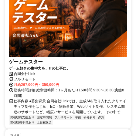
ゲームテスター
ゲーム好きの集中力を、ITの仕事に。
合同会社Link
フルリモート
月給267,000円～350,000円
勤務時間詳細 総労働時間：1ヶ月あたり160時間 9:30〜18:30(実働8
時間)
仕事内容 ●募集背景 合同会社Linkでは、生成AIを取り入れたクリエイ
ティブ制作をはじめ、EC・物販事業、Webサイト制作、システム関
連のサポートなど、幅広いサービスを展開しています。 その中で...
資格取得支援あり
固定時間制
フルリモート
午前
研修あり
夕方
資格取得手当あり
土日祝休み
正社員