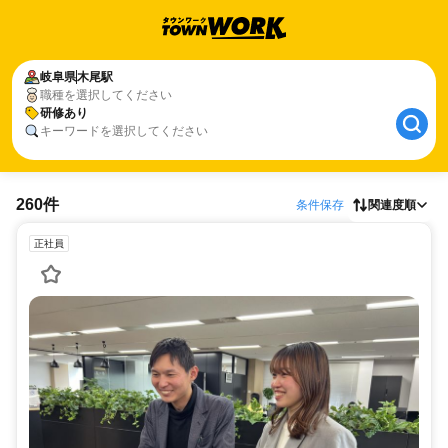
岐阜県
木尾駅
職種を選択してください
研修あり
キーワードを選択してください
260件
条件保存
関連度順
正社員