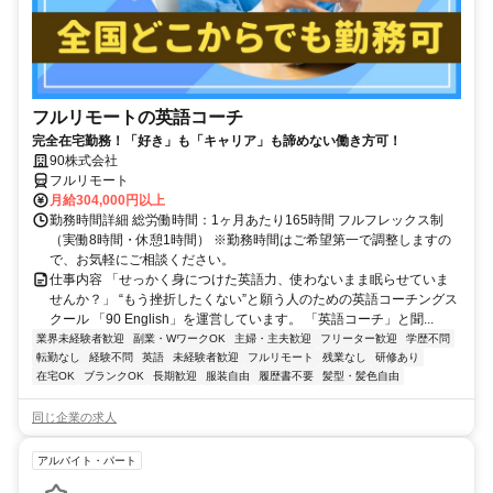
フルリモートの英語コーチ
完全在宅勤務！「好き」も「キャリア」も諦めない働き方可！
90株式会社
フルリモート
月給304,000円以上
勤務時間詳細 総労働時間：1ヶ月あたり165時間 フルフレックス制
（実働8時間・休憩1時間） ※勤務時間はご希望第一で調整しますの
で、お気軽にご相談ください。
仕事内容 「せっかく身につけた英語力、使わないまま眠らせていま
せんか？」 “もう挫折したくない”と願う人のための英語コーチングス
クール 「90 English」を運営しています。 「英語コーチ」と聞...
業界未経験者歓迎
副業・WワークOK
主婦・主夫歓迎
フリーター歓迎
学歴不問
転勤なし
経験不問
英語
未経験者歓迎
フルリモート
残業なし
研修あり
在宅OK
ブランクOK
長期歓迎
服装自由
履歴書不要
髪型・髪色自由
同じ企業の求人
アルバイト・パート