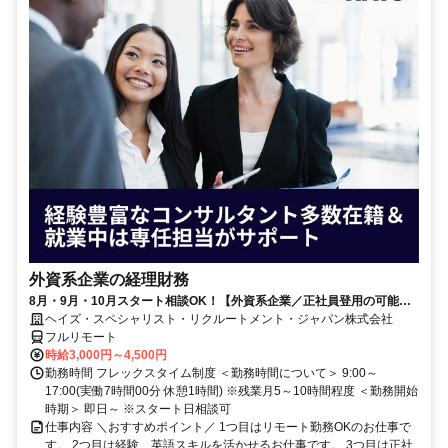
外資系企業の経理財務
8月・9月・10月スタート相談OK！【外資系企業／正社員登用の可能性
大／700万～800万／リモート勤務OK】経理財務
ヘイズ・スペシャリスト・リクルートメント・ジャパン株式会社
フルリモート
時給3,000円～4,500円
勤務時間 フレックスタイム制度 ＜勤務時間について＞ 9:00～
17:00(実働7時間00分 休憩1時間) ※残業月5～10時間程度 ＜勤務開始
時期＞ 即日～ ※スタート日相談可
仕事内容 ＼おすすめポイント／ 1つ目はリモート勤務OKのお仕事で
す。 2つ目は経験、英語スキルを活かせるお仕事です。 3つ目は正社