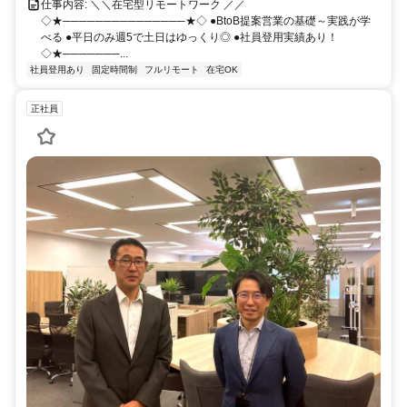
仕事内容: ＼＼在宅型リモートワーク ／／
◇★───────────────★◇ ●BtoB提案営業の基礎～実践が学
べる ●平日のみ週5で土日はゆっくり◎ ●社員登用実績あり！
◇★───────...
社員登用あり
固定時間制
フルリモート
在宅OK
正社員