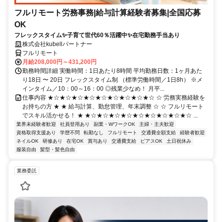
フルリモート労務事務|給与計算経験者募集|全国応募
OK
フレックスタイム✨子育て世代60％活躍中✨在宅勤務手当あり
株式会社kubellパートナー
フルリモート
月給208,000円～431,200円
勤務時間詳細 実働時間：1日あたり8時間 平均勤務日数：1ヶ月あた
り18日 〜 20日 フレックスタイム制 （標準労働時間／1日8h） ※メ
インタイム／10：00～16：00 ◎残業少なめ！ 月平...
仕事内容 ★☆★☆★☆★☆★☆★☆★☆★☆★☆ ☆ 労務実務経験を
お持ちの方 ★ ★ 給与計算、勤怠管理、年末調整 ☆ ☆ フルリモート
でスキル活かせる！ ★ ★☆★☆★☆★☆★☆★☆★☆★☆★☆ ...
業界未経験者歓迎
社員登用あり
副業・WワークOK
主婦・主夫歓迎
資格取得支援あり
学歴不問
転勤なし
フルリモート
交通費全額支給
経験者歓迎
ネイルOK
研修あり
在宅OK
賞与あり
交通費支給
ピアスOK
土日祝休み
服装自由
髪型・髪色自由
業務委託