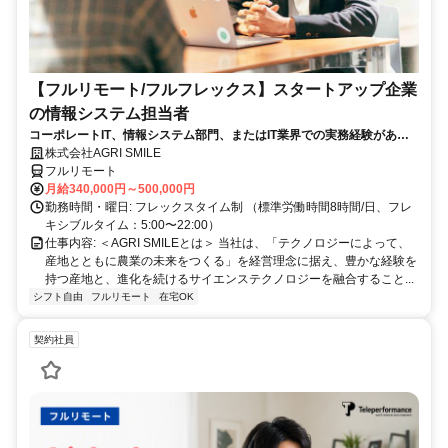
【フルリモート/フルフレックス】スタートアップ企業
の情報システム担当者
コーポレートIT、情報システム部門、またはIT業界での実務経験がある
方、大歓迎！
株式会社AGRI SMILE
フルリモート
月給340,000円～500,000円
勤務時間・曜日: フレックスタイム制 （標準労働時間8時間/日、フレ
キシブルタイム：5:00〜22:00）
仕事内容: ＜AGRI SMILEとは＞ 当社は、「テクノロジーによって、
産地とともに農業の未来をつくる」を経営理念に据え、豊かな経験を
持つ産地と、進化を続けるサイエンステクノロジーを融合すること...
シフト自由
フルリモート
在宅OK
契約社員