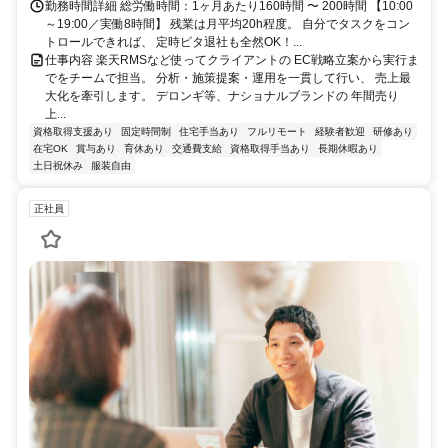
勤務時間詳細 総労働時間：1ヶ月あたり160時間 〜 200時間 【10:00
～19:00／実働8時間】 残業は月平均20h程度。 自分でタスクをコン
トロールできれば、 定時ピタ退社も全然OK！...
仕事内容 楽天RMSなど使ってクライアントの EC戦略立案から実行ま
でをチームで担当。 分析・施策提案・運用を一貫して行い、 売上最
大化を牽引します。 デロンギ等、ナショナルブランドの 年間売り
上...
資格取得支援あり
固定時間制
住宅手当あり
フルリモート
経験者歓迎
研修あり
在宅OK
賞与あり
育休あり
交通費支給
資格取得手当あり
長期休暇あり
土日祝休み
服装自由
正社員