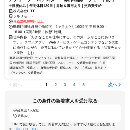
土日祝休み｜年間休日120日｜昇給＆賞与あり｜交通費支給
株式会社H.T.F
フルリモート
月給250,000円以上
勤務時間詳細 総労働時間：1ヶ月あたり160時間 平日 9:00～
18:00（実働8時間・休憩1時間）
仕事内容 「好きなことを仕事にする、その第一歩がここにありま
す。」 スマホアプリ・Webサービス・ゲームコンテンツなどを実際
に操作しながら、正常に動いているかどうかを確認する「品質チェッ
ク業務」をお...
業界未経験者歓迎
ランチタイム
資格取得支援あり
フリーター歓迎
学歴不問
固定時間制
職場見学可
経験不問
フルリモート
交通費全額支給
午前
経験者歓迎
残業なし
有資格者歓迎
研修あり
夕方
在宅OK
賞与あり
ブランクOK
交通費支給
前へ
次へ
1
2
3
4
5
この条件の新着求人を受け取る
岐阜県 / 木尾駅
研修あり
「LINEで受け取る」では、新着求人のほか、おすすめ情報なども配信しま
す。
詳しくはこちら