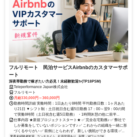
フルリモート 民泊サービスAirbnbのカスタマーサポ
ート
深夜帯勤務で稼ぎたい方必見！未経験歓迎✨(TP18PSM)
Teleperformance Japan株式会社
フルリモート
月給330,000円～360,000円
勤務時間詳細 実働時間：1日あたり8時間 平均勤務日数：1ヶ月あた
り21日 ▼シフト制：土日祝日含む週5日勤務 17：00～翌9：00の間
で実働8時間（土日祝含む週5日勤務） ・1時間休憩の他に前半...
仕事内容 ★新規プロジェクトスタート★ ✅ 完全在宅勤務♪ ✅ 弊社で
しか募集をしていないポジションです♪ ✅ これからの組織を一緒に形
づくるやりがい ✅ 前例にとらわれず、新しい挑戦ができる環境 ✅...
業界未経験者歓迎
ランチタイム
社員登用あり
副業・WワークOK