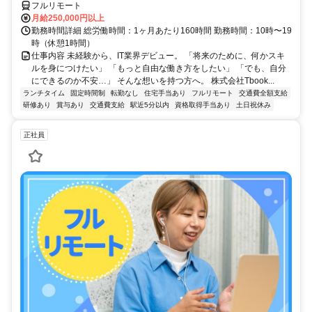
フルリモート
月給250,000円以上
勤務時間詳細 総労働時間：1ヶ月あたり160時間 勤務時間：10時〜19
時（休憩1時間）
仕事内容 未経験から、IT業界デビュー。 「将来のために、何かスキ
ルを身につけたい」 「もっと自由な働き方をしたい」 「でも、自分
にできるのか不安…」 そんな想いを持つ方へ。 株式会社Tbook...
ランチタイム
固定時間制
転勤なし
住宅手当あり
フルリモート
交通費全額支給
研修あり
賞与あり
交通費支給
駅近5分以内
資格取得手当あり
土日祝休み
正社員