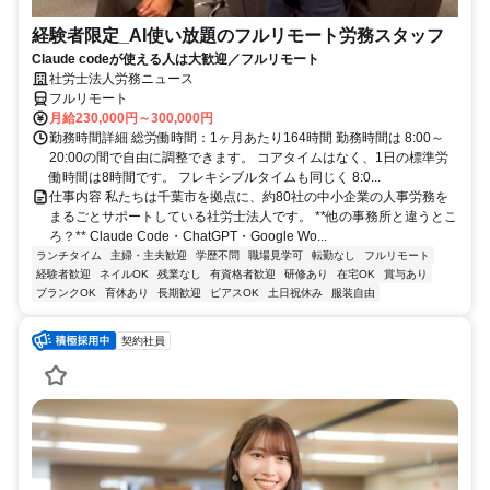
経験者限定_AI使い放題のフルリモート労務スタッフ
Claude codeが使える人は大歓迎／フルリモート
社労士法人労務ニュース
フルリモート
月給230,000円～300,000円
勤務時間詳細 総労働時間：1ヶ月あたり164時間 勤務時間は 8:00～
20:00の間で自由に調整できます。 コアタイムはなく、1日の標準労
働時間は8時間です。 フレキシブルタイムも同じく 8:0...
仕事内容 私たちは千葉市を拠点に、約80社の中小企業の人事労務を
まるごとサポートしている社労士法人です。 **他の事務所と違うとこ
ろ？** Claude Code・ChatGPT・Google Wo...
ランチタイム
主婦・主夫歓迎
学歴不問
職場見学可
転勤なし
フルリモート
経験者歓迎
ネイルOK
残業なし
有資格者歓迎
研修あり
在宅OK
賞与あり
ブランクOK
育休あり
長期歓迎
ピアスOK
土日祝休み
服装自由
契約社員