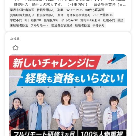
員登用の可能性大の求人です。 【 仕事内容 】 ・資金管理業務（日...
業界未経験者歓迎
社員登用あり
副業・WワークOK
60代も応募可
資格取得支援あり
社会保険あり
産休・育休取得実績あり
バイク通勤OK
学歴不問
即日勤務OK
職場見学可
平日のみOK
賞与年1回あり
経験不問
英語
未経験者歓迎
フルリモート
交通費全額支給
経験者歓迎
研修あり
正社員