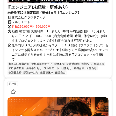
ITエンジニア(未経験・研修あり)
未経験者30名限定採用／研修3ヵ月【ITエンジニア】
株式会社クラウドテック
フルリモート
月給250,000円～500,000円
勤務時間詳細 実働時間：1日あたり8時間 平均勤務日数：1ヶ月あた
り20日 〜 21日 9:00～18:00（所定労働時間8時間、休憩60分） 参加
するプロジェクトによって多少時間が異なる可能性があ...
仕事内容 ★3ヵ月の研修からスタート！ ★開発（プログラミング）も
インフラも両方スキルアップ！ ★未経験から市場価値の高いITエンジ
ニアに成長できる会社！ 当社は多岐に渡るITプロジェクトを手掛け
て...
業界未経験者歓迎
資格取得支援あり
学歴不問
固定時間制
転勤なし
経験不問
未経験者歓迎
住宅手当あり
フルリモート
研修あり
賞与あり
育休あり
交通費支給
駅近5分以内
土日祝休み
服装自由
正社員