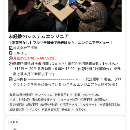
未経験のシステムエンジニア
【別業務なし】フルリモ研修で未経験から、エンジニアデビュー！
株式会社三河屋
フルリモート
月給251,370円～687,525円
勤務時間詳細 実働時間：1日あたり8時間 平均勤務日数：1ヶ月あた
り18日 〜 20日 勤務時間：9:00〜18:00（休憩時間 1時間00分） ※残
業は基本月20時間以下です。
仕事内容 ======================= 20−30代活躍中！ 現在、プロ
グラミング学習を頑張っている システムエンジニアを目指す皆様！
=======================...
業界未経験者歓迎
ランチタイム
社員登用あり
副業・WワークOK
主婦・主夫歓迎
資格取得支援あり
フリーター歓迎
学歴不問
車通勤OK
固定時間制
経験不問
未経験者歓迎
住宅手当あり
フルリモート
交通費全額支給
経験者歓迎
ネイルOK
有資格者歓迎
研修あり
在宅OK
正社員