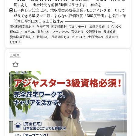
度」あり！ 出社時間を前後2時間ズラせます。 有給を...
仕事内容 ✅設立以来、増収増益の成長企業 ✅ECディレクターとして
成長できる環境 ✅主観によらない評価制度「360度評価」を採用 ✅年
間休日平均128日＆土日祝休み ―――――――――――――...
資格取得支援あり
学歴不問
固定時間制
フルリモート
経験者歓迎
ネイルOK
研修あり
在宅OK
賞与あり
ブランクOK
育休あり
交通費支給
長期歓迎
資格取得手当あり
社割あり
長期休暇あり
ピアスOK
土日祝休み
服装自由
ひげOK
正社員