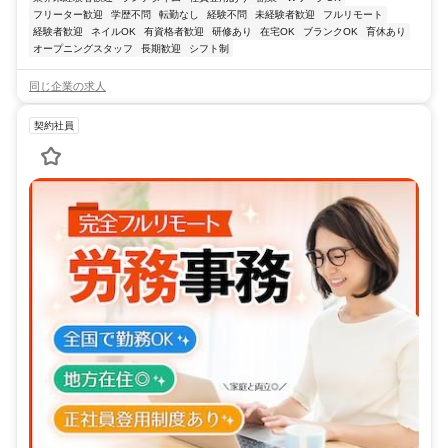
フリーター歓迎
学歴不問
転勤なし
経験不問
未経験者歓迎
フルリモート
経験者歓迎
ネイルOK
有資格者歓迎
研修あり
在宅OK
ブランクOK
育休あり
オープニングスタッフ
長期歓迎
シフト制
同じ企業の求人
契約社員