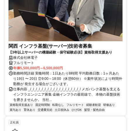
関西 インフラ基盤(サーバー)技術者募集
【3年以上サーバーの構築経験・保守経験必須】資格取得支援あり
株式会社林電子
フルリモート
年俸5,500,000円～6,500,000円
勤務時間詳細 実働時間：1日あたり8時間 平均勤務日数：1ヶ月あた
り19日 〜 20日 ⏰9:00～18:00（休憩60分） ※案件状況により時間外
勤務が 発生する場合がございます。
仕事内容 _/_/_/_/_/_/_/_/_/_/_/_/_/_/_/_/_/_/ メガバンク基盤を支える
インフラエンジニア募集 金融インフラの最前線で、 本物の基盤技術
を磨きませんか。 当社...
資格取得支援あり
固定時間制
転勤なし
フルリモート
経験者歓迎
研修あり
賞与あり
育休あり
交通費支給
土日祝休み
ひげOK
髪型・髪色自由
正社員