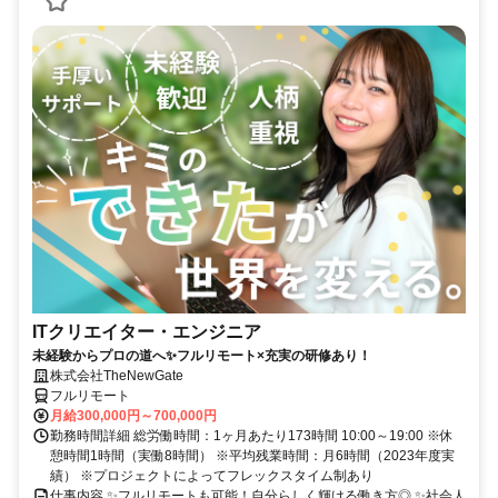
ITクリエイター・エンジニア
未経験からプロの道へ✨フルリモート×充実の研修あり！
株式会社TheNewGate
フルリモート
月給300,000円～700,000円
勤務時間詳細 総労働時間：1ヶ月あたり173時間 10:00～19:00 ※休
憩時間1時間（実働8時間） ※平均残業時間：月6時間（2023年度実
績） ※プロジェクトによってフレックスタイム制あり
仕事内容 ✨フルリモートも可能！自分らしく輝ける働き方◎ ✨社会人