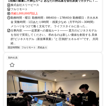
【現職の裁量に不満な方へ】あなたの持込案を会社原資でカタチに！最
短6ヶ月で共同経営者の道へ
株式会社スリーピース
フルリモート
月給1,000,000円以上
勤務時間・曜日: 勤務時間：8時40分～17時40分 勤務曜日：月火水木
金 実働時間：1日あたり8時間 ・残業少なめ（月平均20～30時間）
メリハリをつけて働く文化です。 ライフスタイルに合った...
仕事内容: ⸻起業家への最短ルート⸻ 貴方のビジネスモデル
を当社で実現してください。 求めるのは新しい価値を創造する 具体
的“ビジネスモデル（新規事業案）”と 圧倒的“エネルギー”です。 共同
経...
固定時間制
フルリモート
昇給あり
契約社員