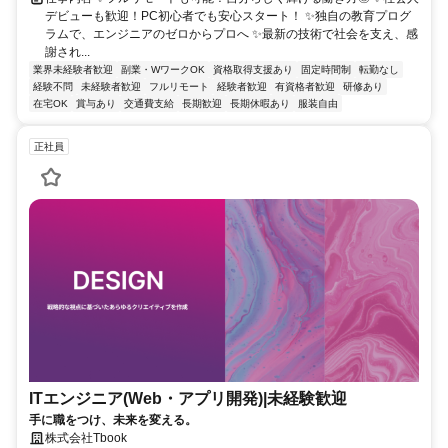
デビューも歓迎！PC初心者でも安心スタート！ ✨独自の教育プログ
ラムで、エンジニアのゼロからプロへ ✨最新の技術で社会を支え、感
謝され...
業界未経験者歓迎
副業・WワークOK
資格取得支援あり
固定時間制
転勤なし
経験不問
未経験者歓迎
フルリモート
経験者歓迎
有資格者歓迎
研修あり
在宅OK
賞与あり
交通費支給
長期歓迎
長期休暇あり
服装自由
正社員
ITエンジニア(Web・アプリ開発)|未経験歓迎
手に職をつけ、未来を変える。
株式会社Tbook