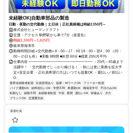
未経験OK|自動車部品の製造
日勤・夜勤の交代勤務｜土日休｜正社員候補は時給1350円～
株式会社ヒューマンドラフト
交通・アクセス 駒野駅から車で7分（派遣先）
時給1,300円～1,625円
岐阜県海津市
勤務時間詳細 «交代勤務» 8：00～17：00 19：00～翌4：00 （20：
00～の日も有） ■実働 8時間 ■休憩 60分 ■残業 20h/月平均
仕事内容 ━━━━━━━━━━━━━━━━━━ ・20代～45歳まで
活躍中！ ・交代勤務でしっかり稼げる！ ・秋には更に業務を拡大予
定⭐安定企業 ・正社員希望の方はいつでも提案OK ・週払い／前払い
O...
業界未経験者歓迎
社員登用あり
副業・WワークOK
フリーター歓迎
バイク通勤OK
給料前払いOK
学歴不問
車通勤OK
職場見学可
平日のみOK
転勤なし
経験不問
未経験者歓迎
午前
夜間
週払いOK
研修あり
夕方
ブランクOK
交通費支給
派遣社員