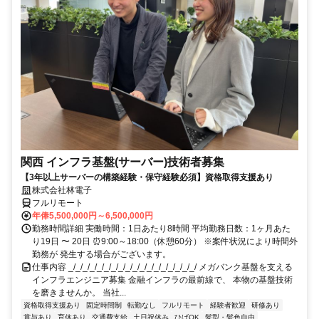
関西 インフラ基盤(サーバー)技術者募集
【3年以上サーバーの構築経験・保守経験必須】資格取得支援あり
株式会社林電子
フルリモート
年俸5,500,000円～6,500,000円
勤務時間詳細 実働時間：1日あたり8時間 平均勤務日数：1ヶ月あた
り19日 〜 20日 ⏰9:00～18:00（休憩60分） ※案件状況により時間外
勤務が 発生する場合がございます。
仕事内容 _/_/_/_/_/_/_/_/_/_/_/_/_/_/_/_/_/_/ メガバンク基盤を支える
インフラエンジニア募集 金融インフラの最前線で、 本物の基盤技術
を磨きませんか。 当社...
資格取得支援あり
固定時間制
転勤なし
フルリモート
経験者歓迎
研修あり
賞与あり
育休あり
交通費支給
土日祝休み
ひげOK
髪型・髪色自由