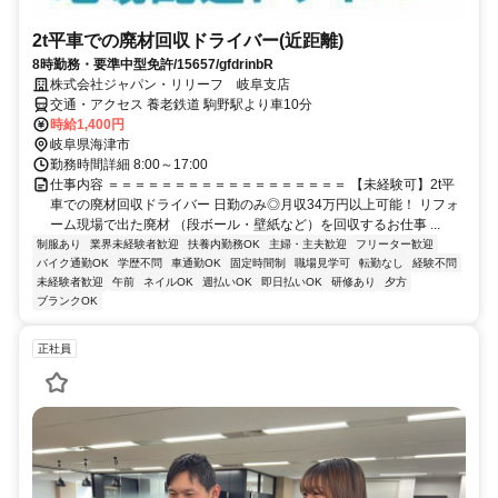
2t平車での廃材回収ドライバー(近距離)
8時勤務・要準中型免許/15657/gfdrinbR
株式会社ジャパン・リリーフ 岐阜支店
交通・アクセス 養老鉄道 駒野駅より車10分
時給1,400円
岐阜県海津市
勤務時間詳細 8:00～17:00
仕事内容 ＝＝＝＝＝＝＝＝＝＝＝＝＝＝＝＝＝＝ 【未経験可】2t平
車での廃材回収ドライバー 日勤のみ◎月収34万円以上可能！ リフォ
ーム現場で出た廃材 （段ボール・壁紙など）を回収するお仕事 ...
制服あり
業界未経験者歓迎
扶養内勤務OK
主婦・主夫歓迎
フリーター歓迎
バイク通勤OK
学歴不問
車通勤OK
固定時間制
職場見学可
転勤なし
経験不問
未経験者歓迎
午前
ネイルOK
週払いOK
即日払いOK
研修あり
夕方
ブランクOK
正社員