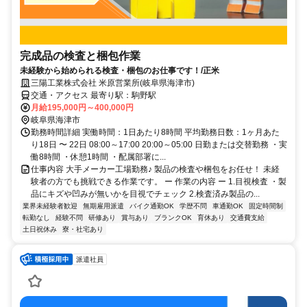
完成品の検査と梱包作業
未経験から始められる検査・梱包のお仕事です！/正米
三陽工業株式会社 米原営業所(岐阜県海津市)
交通・アクセス 最寄り駅：駒野駅
月給195,000円～400,000円
岐阜県海津市
勤務時間詳細 実働時間：1日あたり8時間 平均勤務日数：1ヶ月あた
り18日 〜 22日 08:00～17:00 20:00～05:00 日勤または交替勤務 ・実
働8時間 ・休憩1時間 ・配属部署に...
仕事内容 大手メーカー工場勤務♪ 製品の検査や梱包をお任せ！ 未経
験者の方でも挑戦できる作業です。 ー 作業の内容 ー 1.目視検査 ・製
品にキズや凹みが無いかを目視でチェック 2.検査済み製品の...
業界未経験者歓迎
無期雇用派遣
バイク通勤OK
学歴不問
車通勤OK
固定時間制
転勤なし
経験不問
研修あり
賞与あり
ブランクOK
育休あり
交通費支給
土日祝休み
寮・社宅あり
派遣社員