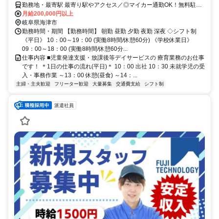
勤務地・最寄駅 最寄り駅やアクセス／◎マイカー通勤OK！無料駐車
場あり♪
月給200,000円以上
岐阜県海津市
勤務時間・期間 【勤務時間】 朝勤 昼勤 夕勤 夜勤 深夜 ◇シフト制
《平日》 10：00～19：00 (実働8時間/休憩60分) 《学校休業日》
09：00～18：00 (実働8時間/休憩60分...
仕事内容 ■児童発達支援・放課後等デイサービスの 療育業務のお仕事
です！ ＊1日の仕事の流れ(平日)＊ 10：00 出社 10：30 未就学児の受
入・事務作業 ～13：00 休憩(昼食) ～14：...
主婦・主夫歓迎
フリーター歓迎
大量募集
交通費支給
シフト制
派遣社員