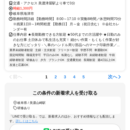
交通・アクセス 美濃津屋駅より車で3分
時給1,300円
岐阜県海津市
勤務時間詳細 【勤務時間】 8:00～17:10 ※実働8時間／休憩時間70分
※残業1日0～1時間程度 【勤務日】 月～金（祝日含む） ※会社カレ
ンダー有
仕事内容 ★長期勤務できる方歓迎 ★50代までの方活躍中 ★日勤のみ
のお仕事 土日休みで私生活も充実！ 細かい作業・もくもく作業が好
きな方にピッタリ - ＼車のハンドル周り部品へのマーク印刷作業／...
業界未経験者歓迎
主婦・主夫歓迎
フリーター歓迎
学歴不問
車通勤OK
固定時間制
職場見学可
平日のみOK
転勤なし
経験不問
未経験者歓迎
午前
経験者歓迎
研修あり
夕方
ブランクOK
交通費支給
長期歓迎
週4日以上OK
友達と応募OK
前へ
次へ
1
2
3
4
5
この条件の新着求人を受け取る
岐阜県 / 美濃山崎駅
研修あり
「LINEで受け取る」では、新着求人のほか、おすすめ情報なども配信しま
す。
詳しくはこちら