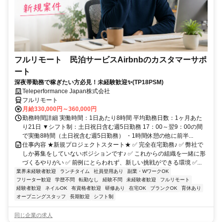
フルリモート 民泊サービスAirbnbのカスタマーサポ
ート
深夜帯勤務で稼ぎたい方必見！未経験歓迎✨(TP18PSM)
Teleperformance Japan株式会社
フルリモート
月給330,000円～360,000円
勤務時間詳細 実働時間：1日あたり8時間 平均勤務日数：1ヶ月あた
り21日 ▼シフト制：土日祝日含む週5日勤務 17：00～翌9：00の間
で実働8時間（土日祝含む週5日勤務） ・1時間休憩の他に前半...
仕事内容 ★新規プロジェクトスタート★ ✅ 完全在宅勤務♪ ✅ 弊社で
しか募集をしていないポジションです♪ ✅ これからの組織を一緒に形
づくるやりがい ✅ 前例にとらわれず、新しい挑戦ができる環境 ✅...
業界未経験者歓迎
ランチタイム
社員登用あり
副業・WワークOK
フリーター歓迎
学歴不問
転勤なし
経験不問
未経験者歓迎
フルリモート
経験者歓迎
ネイルOK
有資格者歓迎
研修あり
在宅OK
ブランクOK
育休あり
オープニングスタッフ
長期歓迎
シフト制
同じ企業の求人