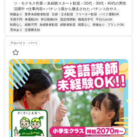
ツ・モクモク作業 ✅未経験スタート歓迎 ✅20代・30代・40代の男性
活躍中 ⭐仕事内容⭐ パチンコ屋から撤去された パチンコ台やス...
制服あり
業界未経験者歓迎
主婦・主夫歓迎
フリーター歓迎
バイク通勤OK
学歴不問
車通勤OK
即日勤務OK
固定時間制
職場見学可
平日のみOK
転勤なし
経験不問
未経験者歓迎
経験者歓迎
残業なし
研修あり
ブランクOK
育休あり
交通費支給
アルバイト・パート