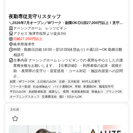
夜勤専従見守りスタッフ
＼2026年7月オープン／Wワーク・副業OK◎1回27,000円以上！見守り
スタッフを募集♪
ナーシングホーム レッツビギン
アクセス 海津市役所より徒歩3分
日給27,050円以上
岐阜県海津市
時間・勤務日詳細 18:00～翌10:00(休憩あり) ※週1日〜OK 勤務日数
相談可
仕事内容 ナーシングホーム レッツビギンでの 夜間を中心とした介護
業務全般をお願いします。 【仕事詳細】 ・利用者様の起床・就寝介
助 ・夜間帯の見守り・居室巡視 ・コール対応 ・施設内居室への訪問
介...
副業・WワークOK
土日祝のみOK
主婦・主夫歓迎
60代も応募可
フリーター歓迎
社会保険あり
バイク通勤OK
早朝
車通勤OK
職場見学可
平日のみOK
未経験者歓迎
残業なし
夜間
有資格者歓迎
研修あり
ブランクOK
オープニングスタッフ
交通費支給
週2・3日からOK
正社員