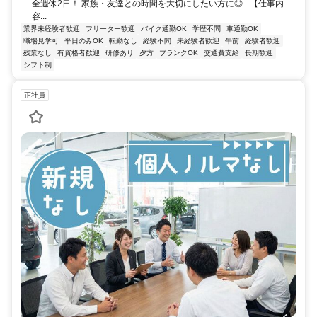
全週休2日！ 家族・友達との時間を大切にしたい方に◎ - 【仕事内
容...
業界未経験者歓迎
フリーター歓迎
バイク通勤OK
学歴不問
車通勤OK
職場見学可
平日のみOK
転勤なし
経験不問
未経験者歓迎
午前
経験者歓迎
残業なし
有資格者歓迎
研修あり
夕方
ブランクOK
交通費支給
長期歓迎
シフト制
正社員