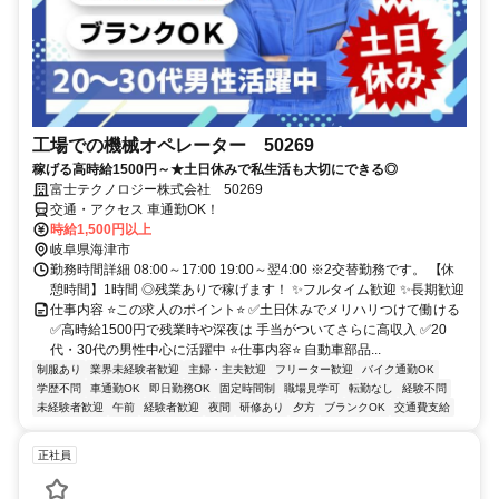
工場での機械オペレーター 50269
稼げる高時給1500円～★土日休みで私生活も大切にできる◎
富士テクノロジー株式会社 50269
交通・アクセス 車通勤OK！
時給1,500円以上
岐阜県海津市
勤務時間詳細 08:00～17:00 19:00～翌4:00 ※2交替勤務です。 【休
憩時間】1時間 ◎残業ありで稼げます！ ✨フルタイム歓迎 ✨長期歓迎
仕事内容 ⭐この求人のポイント⭐ ✅土日休みでメリハリつけて働ける
✅高時給1500円で残業時や深夜は 手当がついてさらに高収入 ✅20
代・30代の男性中心に活躍中 ⭐仕事内容⭐ 自動車部品...
制服あり
業界未経験者歓迎
主婦・主夫歓迎
フリーター歓迎
バイク通勤OK
学歴不問
車通勤OK
即日勤務OK
固定時間制
職場見学可
転勤なし
経験不問
未経験者歓迎
午前
経験者歓迎
夜間
研修あり
夕方
ブランクOK
交通費支給
正社員