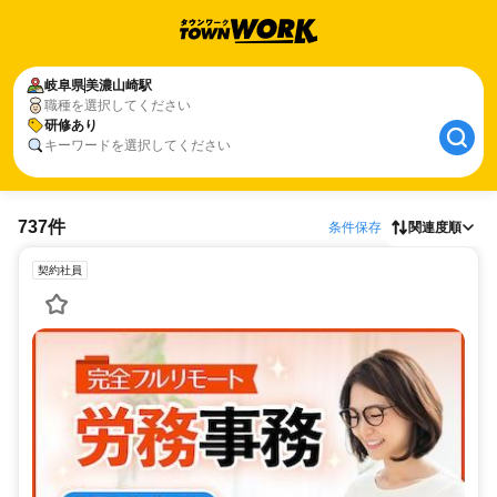
岐阜県
美濃山崎駅
職種を選択してください
研修あり
キーワードを選択してください
737件
条件保存
関連度順
契約社員