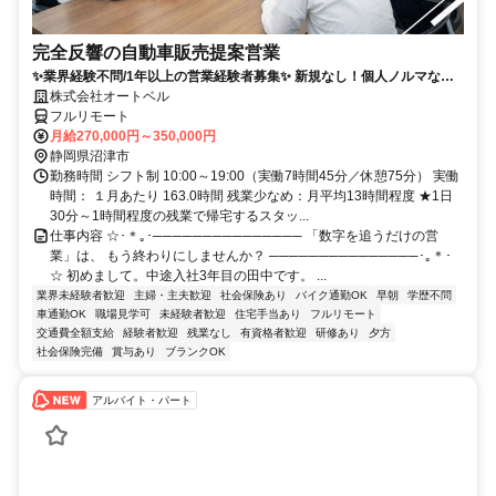
完全反響の自動車販売提案営業
✨業界経験不問/1年以上の営業経験者募集✨ 新規なし！個人ノルマな
し！残業も少なめでプライベートとの両立◎
株式会社オートベル
フルリモート
月給270,000円～350,000円
静岡県沼津市
勤務時間 シフト制 10:00～19:00（実働7時間45分／休憩75分） 実働
時間： １月あたり 163.0時間 残業少なめ：月平均13時間程度 ★1日
30分～1時間程度の残業で帰宅するスタッ...
仕事内容 ☆･＊｡･─────────────── 「数字を追うだけの営
業」は、 もう終わりにしませんか？ ───────────────･｡＊･
☆ 初めまして。中途入社3年目の田中です。 ...
業界未経験者歓迎
主婦・主夫歓迎
社会保険あり
バイク通勤OK
早朝
学歴不問
車通勤OK
職場見学可
未経験者歓迎
住宅手当あり
フルリモート
交通費全額支給
経験者歓迎
残業なし
有資格者歓迎
研修あり
夕方
社会保険完備
賞与あり
ブランクOK
アルバイト・パート