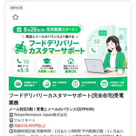
契約社員
フードデリバリーカスタマーサポート(完全在宅)受電
業務
メール対応5割！受電とメールのバランス◎(TP03R)
Teleperformance Japan株式会社
フルリモート
月給218,400円以上
勤務時間詳細 実働時間：1日あたり8時間 平均勤務日数：1ヶ月あた