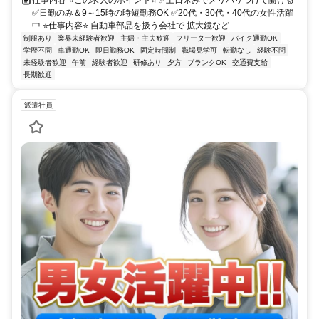
✅日勤のみ＆9～15時の時短勤務OK ✅20代・30代・40代の女性活躍
中 ⭐仕事内容⭐ 自動車部品を扱う会社で 拡大鏡など...
制服あり
業界未経験者歓迎
主婦・主夫歓迎
フリーター歓迎
バイク通勤OK
学歴不問
車通勤OK
即日勤務OK
固定時間制
職場見学可
転勤なし
経験不問
未経験者歓迎
午前
経験者歓迎
研修あり
夕方
ブランクOK
交通費支給
長期歓迎
派遣社員