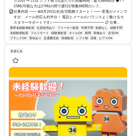
り20日 〜 21日 シフト制 1日あたりの実働時間：最大8時間/日 ◆7～
25時(可能な方は27時)の間で週5日/実働8時間のシフ...
仕事内容 ━━ 📅8月26日(水)在宅勤務スタート！━━ 受電がメインで
すが、メール対応も約半分！ 電話とメールのバランスよく働けるカ
スタマーサポートです♪ ━━━━━━━━━━━━━━ 📋 仕事...
業界未経験者歓迎
社員登用あり
フリーター歓迎
学歴不問
転勤なし
経験不問
未経験者歓迎
フルリモート
経験者歓迎
ネイルOK
夜間
研修あり
在宅OK
ブランクOK
育休あり
交通費支給
長期歓迎
シフト制
深夜
ピアスOK
派遣社員