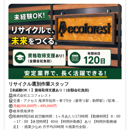
リサイクル選別作業スタッフ
【未経験OK！】資格取得支援あり！(全額会社負担)
株式会社エコフォレスト
交通・アクセス 海津市役所～車で5分（最寄り駅：駒野駅）/ 駐車場
完備・車通勤OK
月給250,000円～495,000円
岐阜県海津市
勤務時間詳細 総労働時間：1ヶ月あたり173時間 【勤務時間】 8：00
～17：00 【休憩時間】 60分 【時間外勤務】 あり 【時間外勤務補
足】 ・残業少なめ 月平均20時間 ※残業代全額...