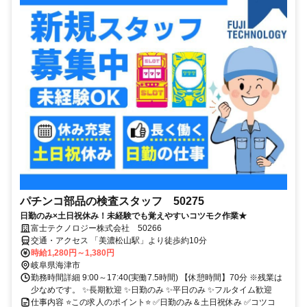
パチンコ部品の検査スタッフ 50275
日勤のみ×土日祝休み！未経験でも覚えやすいコツモク作業★
富士テクノロジー株式会社 50266
交通・アクセス 「美濃松山駅」より徒歩約10分
時給1,280円～1,380円
岐阜県海津市
勤務時間詳細 9:00～17:40(実働7.5時間) 【休憩時間】70分 ※残業は
少なめです。 ✨長期歓迎 ✨日勤のみ ✨平日のみ ✨フルタイム歓迎
仕事内容 ⭐この求人のポイント⭐ ✅日勤のみ＆土日祝休み ✅コツコ