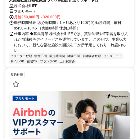
未経験歓迎◎福祉施設づくりを図面作成でサポート◎
株式会社ILIFE
フルリモート
月給250,000円～320,000円
勤務時間詳細 総労働時間：1ヶ月あたり160時間 勤務時間・曜日:
9:450～18:45 （実働8時間/休憩1時間）
仕事内容 ◆募集背景 株式会社ILIFEでは、英語学習やIT学習を取り入
れた放課後等デイサービスを運営しています。 このたび、事業拡大
において、新たな福祉施設の開設を二か所予定しており、施設内の
レ...
フリーター歓迎
学歴不問
固定時間制
経験不問
未経験者歓迎
フルリモート
ネイルOK
在宅OK
ブランクOK
土日祝休み
契約社員