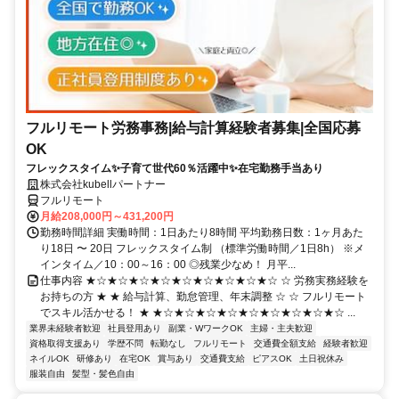
フルリモート労務事務|給与計算経験者募集|全国応募
OK
フレックスタイム✨子育て世代60％活躍中✨在宅勤務手当あり
株式会社kubellパートナー
フルリモート
月給208,000円～431,200円
勤務時間詳細 実働時間：1日あたり8時間 平均勤務日数：1ヶ月あた
り18日 〜 20日 フレックスタイム制 （標準労働時間／1日8h） ※メ
インタイム／10：00～16：00 ◎残業少なめ！ 月平...
仕事内容 ★☆★☆★☆★☆★☆★☆★☆★☆★☆ ☆ 労務実務経験を
お持ちの方 ★ ★ 給与計算、勤怠管理、年末調整 ☆ ☆ フルリモート
でスキル活かせる！ ★ ★☆★☆★☆★☆★☆★☆★☆★☆★☆ ...
業界未経験者歓迎
社員登用あり
副業・WワークOK
主婦・主夫歓迎
資格取得支援あり
学歴不問
転勤なし
フルリモート
交通費全額支給
経験者歓迎
ネイルOK
研修あり
在宅OK
賞与あり
交通費支給
ピアスOK
土日祝休み
服装自由
髪型・髪色自由