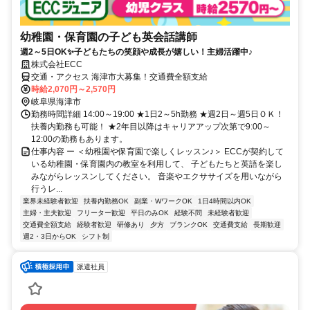
幼稚園・保育園の子ども英会話講師
週2～5日OK✨子どもたちの笑顔や成長が嬉しい！主婦活躍中♪
株式会社ECC
交通・アクセス 海津市大募集！交通費全額支給
時給2,070円～2,570円
岐阜県海津市
勤務時間詳細 14:00～19:00 ★1日2～5h勤務 ★週2日～週5日ＯＫ！
扶養内勤務も可能！ ★2年目以降はキャリアアップ次第で9:00～
12:00の勤務もあります。
仕事内容 ー ＜幼稚園や保育園で楽しくレッスン♪＞ ECCが契約して
いる幼稚園・保育園内の教室を利用して、 子どもたちと英語を楽し
みながらレッスンしてください。 音楽やエクササイズを用いながら
行うレ...
業界未経験者歓迎
扶養内勤務OK
副業・WワークOK
1日4時間以内OK
主婦・主夫歓迎
フリーター歓迎
平日のみOK
経験不問
未経験者歓迎
交通費全額支給
経験者歓迎
研修あり
夕方
ブランクOK
交通費支給
長期歓迎
週2・3日からOK
シフト制
派遣社員