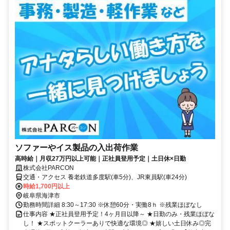
ソファーやイス製品の入出荷作業
高時給｜月収27万円以上可能｜正社員登用予定｜土日休×日勤
株式会社PARCON
交通・アクセス 養老鉄道多度駅(車5分)、JR東員駅(車24分)
時給1,700円以上
岐阜県海津市
勤務時間詳細 8:30～17:30 ※休憩60分・実働8ｈ ※残業ほぼなし
仕事内容 ★正社員登用予定！4ヶ月目以降～ ★日勤のみ・残業ほぼな
し！ ★スポットクーラーありで快適な環境◎ ★嬉しい土日休み◎完