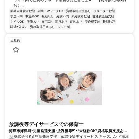
容】...
業界未経験者歓迎
副業・WワークOK
資格取得支援あり
フリーター歓迎
学歴不問
車通勤OK
転勤なし
経験不問
未経験者歓迎
交通費全額支給
ネイルOK
研修あり
在宅OK
賞与あり
育休あり
交通費支給
長期歓迎
駅近5分以内
資格取得手当あり
シフト制
正社員
放課後等デイサービスでの保育士
海津市海津町*児童発達支援･放課後等ﾃﾞｲ*未経験OK*資格取得支援あり*
無料駐車場あり!
株式会社KB 児童発達支援・放課後等デイサービス キッズボンド海津