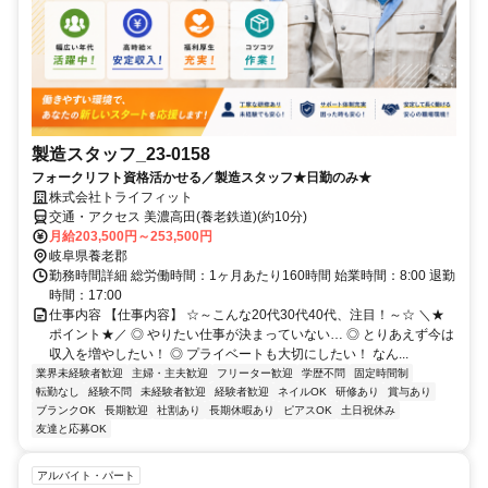
製造スタッフ_23-0158
フォークリフト資格活かせる／製造スタッフ★日勤のみ★
株式会社トライフィット
交通・アクセス 美濃高田(養老鉄道)(約10分)
月給203,500円～253,500円
岐阜県養老郡
勤務時間詳細 総労働時間：1ヶ月あたり160時間 始業時間：8:00 退勤
時間：17:00
仕事内容 【仕事内容】 ☆～こんな20代30代40代、注目！～☆ ＼★
ポイント★／ ◎ やりたい仕事が決まっていない… ◎ とりあえず今は
収入を増やしたい！ ◎ プライベートも大切にしたい！ なん...
業界未経験者歓迎
主婦・主夫歓迎
フリーター歓迎
学歴不問
固定時間制
転勤なし
経験不問
未経験者歓迎
経験者歓迎
ネイルOK
研修あり
賞与あり
ブランクOK
長期歓迎
社割あり
長期休暇あり
ピアスOK
土日祝休み
友達と応募OK
アルバイト・パート