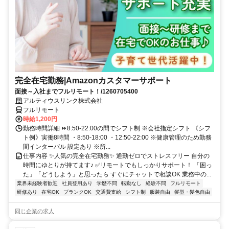
完全在宅勤務|Amazonカスタマーサポート
面接～入社までフルリモート！/1260705400
アルティウスリンク株式会社
フルリモート
時給1,200円
勤務時間詳細 ⏩8:50-22:00の間でシフト制 ※会社指定シフト 《シフ
ト例》実働8時間 ・8:50-18:00 ・12:50-22:00 ※健康管理のため勤務
間インターバル 設定あり ※所...
仕事内容 ✨人気の完全在宅勤務✨ 通勤ゼロでストレスフリー 自分の
時間にゆとりが持てます♪ ✅リモートでもしっかりサポート！ 「困っ
た」「どうしよう」と思ったら すぐにチャットで相談OK 業務中の...
業界未経験者歓迎
社員登用あり
学歴不問
転勤なし
経験不問
フルリモート
研修あり
在宅OK
ブランクOK
交通費支給
シフト制
服装自由
髪型・髪色自由
同じ企業の求人