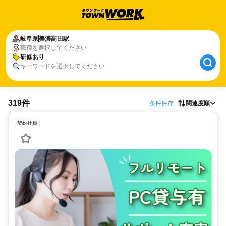
岐阜県
美濃高田駅
職種を選択してください
研修あり
キーワードを選択してください
319件
条件保存
関連度順
契約社員