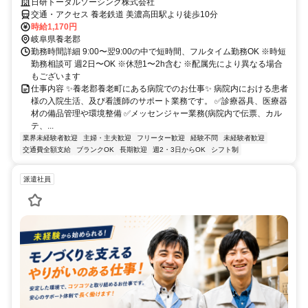
日研トータルソーシング株式会社
交通・アクセス 養老鉄道 美濃高田駅より徒歩10分
時給1,170円
岐阜県養老郡
勤務時間詳細 9:00〜翌9:00の中で短時間、フルタイム勤務OK ※時短
勤務相談可 週2日〜OK ※休憩1〜2h含む ※配属先により異なる場合
もございます
仕事内容 ✨養老郡養老町にある病院でのお仕事✨ 病院内における患者
様の入院生活、及び看護師のサポート業務です。 ✅診療器具、医療器
材の備品管理や環境整備 ✅メッセンジャー業務(病院内で伝票、カル
テ、...
業界未経験者歓迎
主婦・主夫歓迎
フリーター歓迎
経験不問
未経験者歓迎
交通費全額支給
ブランクOK
長期歓迎
週2・3日からOK
シフト制
派遣社員