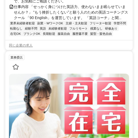
で、お気軽にご相談ください。
仕事内容 「せっかく身につけた英語力、使わないまま眠らせていま
せんか？」 “もう挫折したくない”と願う人のための英語コーチングス
クール 「90 English」を運営しています。 「英語コーチ」と聞...
業界未経験者歓迎
副業・WワークOK
主婦・主夫歓迎
フリーター歓迎
学歴不問
転勤なし
経験不問
英語
未経験者歓迎
フルリモート
残業なし
研修あり
在宅OK
ブランクOK
長期歓迎
服装自由
履歴書不要
髪型・髪色自由
同じ企業の求人
業務委託