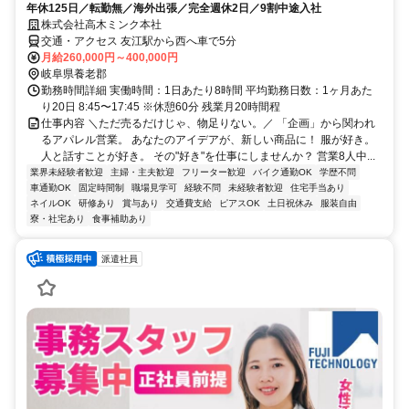
年休125日／転勤無／海外出張／完全週休2日／9割中途入社
株式会社高木ミンク本社
交通・アクセス 友江駅から西へ車で5分
月給260,000円～400,000円
岐阜県養老郡
勤務時間詳細 実働時間：1日あたり8時間 平均勤務日数：1ヶ月あた
り20日 8:45〜17:45 ※休憩60分 残業⽉20時間程
仕事内容 ＼ただ売るだけじゃ、物足りない。／ 「企画」から関われ
るアパレル営業。 あなたのアイデアが、新しい商品に！ 服が好き。
人と話すことが好き。 その"好き"を仕事にしませんか？ 営業8人中...
業界未経験者歓迎
主婦・主夫歓迎
フリーター歓迎
バイク通勤OK
学歴不問
車通勤OK
固定時間制
職場見学可
経験不問
未経験者歓迎
住宅手当あり
ネイルOK
研修あり
賞与あり
交通費支給
ピアスOK
土日祝休み
服装自由
寮・社宅あり
食事補助あり
派遣社員