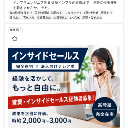
インフラエンジニア募集 金融インフラの最前線で、 本物の基盤技術
を磨きませんか。 当社...
資格取得支援あり
固定時間制
転勤なし
フルリモート
経験者歓迎
研修あり
賞与あり
育休あり
交通費支給
土日祝休み
ひげOK
髪型・髪色自由
業務委託