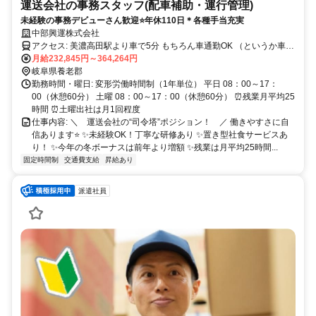
運送会社の事務スタッフ(配車補助・運行管理)
未経験の事務デビューさん歓迎⭐年休110日＊各種手当充実
中部興運株式会社
アクセス: 美濃高田駅より車で5分 もちろん車通勤OK （というか車が
楽）
月給232,845円～364,264円
岐阜県養老郡
勤務時間・曜日: 変形労働時間制（1年単位） 平日 08：00～17：
00（休憩60分） 土曜 08：00～17：00（休憩60分） ⏰残業月平均25
時間 ⏰土曜出社は月1回程度
仕事内容: ＼ 運送会社の“司令塔”ポジション！ ／ 働きやすさに自
信あります⭐ ✨未経験OK！丁寧な研修あり ✨置き型社食サービスあ
り！ ✨今年の冬ボーナスは前年より増額 ✨残業は月平均25時間...
固定時間制
交通費支給
昇給あり
派遣社員