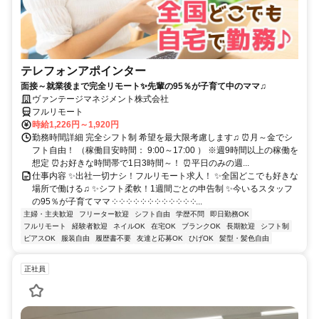
テレフォンアポインター
面接～就業後まで完全リモート✨先輩の95％が子育て中のママ♫
ヴァンテージマネジメント株式会社
フルリモート
時給1,226円～1,920円
勤務時間詳細 完全シフト制 希望を最大限考慮します♫ ⏰月～金でシ
フト自由！ （稼働目安時間： 9:00～17:00 ） ※週9時間以上の稼働を
想定 ⏰お好きな時間帯で1日3時間～！ ⏰平日のみの週...
仕事内容 ✨出社一切ナシ！フルリモート求人！ ✨全国どこでも好きな
場所で働ける♫ ✨シフト柔軟！1週間ごとの申告制 ✨今いるスタッフ
の95％が子育てママ ༶ ༶ ༶ ༶ ༶ ༶ ༶ ༶ ༶ ༶ ༶ ༶...
主婦・主夫歓迎
フリーター歓迎
シフト自由
学歴不問
即日勤務OK
フルリモート
経験者歓迎
ネイルOK
在宅OK
ブランクOK
長期歓迎
シフト制
ピアスOK
服装自由
履歴書不要
友達と応募OK
ひげOK
髪型・髪色自由
正社員