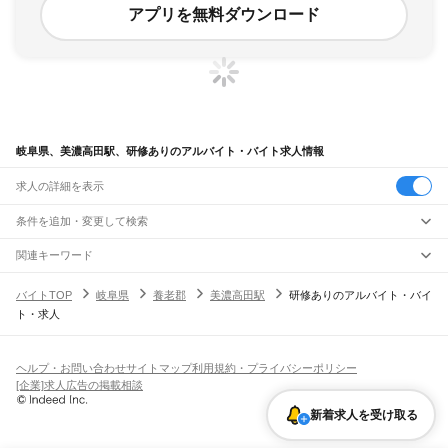
アプリを無料ダウンロード
岐阜県、美濃高田駅、研修ありのアルバイト・バイト求人情報
求人の詳細を表示
条件を追加・変更して検索
市区町村を追加・変更
関連キーワード
完全在宅ワーク 全国
シール貼り 在宅
現在地周辺
ガチャガチャ
犬カフェ
岐阜県
駅を追加・変更
バイトTOP
岐阜県
養老郡
美濃高田駅
研修ありのアルバイト・バイ
岐阜県
すべて
ト・求人
岐阜市
大垣市
高山市
多治見市
関市
中津川市
美濃市
瑞浪市
羽島市
恵那市
職種を追加・変更
JR中央本線(名古屋～塩尻)
美濃加茂市
土岐市
各務原市
可児市
山県市
瑞穂市
飛騨市
本巣市
郡上市
下呂市
古虎渓駅
多治見駅
土岐市駅
瑞浪駅
釜戸駅
武並駅
恵那駅
美乃坂本駅
中津川駅
飲食・フードサービス
海津市
羽島郡
養老郡
不破郡
安八郡
揖斐郡
本巣郡
加茂郡
可児郡
大野郡
特徴を追加・変更
落合川駅
坂下駅
飲食・フードサービス
すべて
ヘルプ・お問い合わせ
サイトマップ
利用規約・プライバシーポリシー
ホールスタッフ
キッチンスタッフ
皿洗い・洗い場
精肉・鮮魚加工
給食調理
人気
[企業]求人広告の掲載相談
JR高山本線
雇用形態を追加・変更
パン屋（ベーカリー）
フードカウンター販売員
バー（BAR）・バーテンダー
日払いOK
高校生歓迎
学生歓迎
深夜の仕事
髪型・髪色自由
ひげOK
ネイルOK
岐阜駅
長森駅
那加駅
蘇原駅
各務ケ原駅
鵜沼駅
坂祝駅
美濃太田駅
古井駅
中川辺駅
飲食店補助（開店・閉店準備）
飲食店（店長・マネージャー）
新着求人を受け取る
ピアスOK
アルバイト・パート
履歴書不要
オープニングスタッフ
留学生・外国人活躍中
下麻生駅
上麻生駅
白川口駅
下油井駅
飛騨金山駅
焼石駅
下呂駅
禅昌寺駅
飛騨萩原駅
都道府県を変更
営業・販売
勤務期間
正社員
上呂駅
飛騨宮田駅
飛騨小坂駅
渚駅
久々野駅
飛騨一ノ宮駅
高山駅
上枝駅
飛騨国府駅
営業・販売
すべて