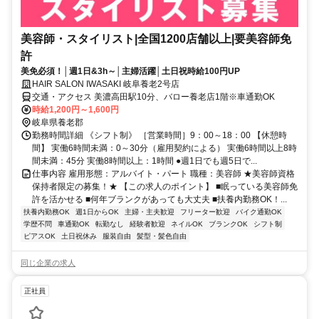
美容師・スタイリスト|全国1200店舗以上|要美容師免
許
美免必須！│週1日&3h～│主婦活躍│土日祝時給100円UP
HAIR SALON IWASAKI 岐阜養老2号店
交通・アクセス 美濃高田駅10分、バロー養老店1階※車通勤OK
時給1,200円～1,600円
岐阜県養老郡
勤務時間詳細 《シフト制》 ［営業時間］9：00～18：00 【休憩時
間】 実働6時間未満：0～30分（雇用契約による） 実働6時間以上8時
間未満：45分 実働8時間以上：1時間 ●週1日でも週5日で...
仕事内容 雇用形態：アルバイト・パート 職種：美容師 ★美容師資格
保持者限定の募集！★ 【この求人のポイント】 ■眠っている美容師免
許を活かせる ■何年ブランクがあっても大丈夫 ■扶養内勤務OK！...
扶養内勤務OK
週1日からOK
主婦・主夫歓迎
フリーター歓迎
バイク通勤OK
学歴不問
車通勤OK
転勤なし
経験者歓迎
ネイルOK
ブランクOK
シフト制
ピアスOK
土日祝休み
服装自由
髪型・髪色自由
同じ企業の求人
正社員