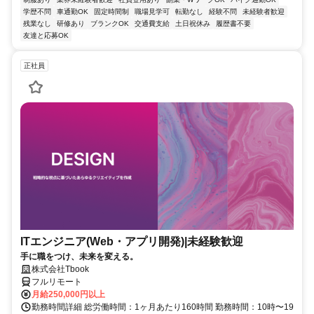
学歴不問
車通勤OK
固定時間制
職場見学可
転勤なし
経験不問
未経験者歓迎
残業なし
研修あり
ブランクOK
交通費支給
土日祝休み
履歴書不要
友達と応募OK
正社員
ITエンジニア(Web・アプリ開発)|未経験歓迎
手に職をつけ、未来を変える。
株式会社Tbook
フルリモート
月給250,000円以上
勤務時間詳細 総労働時間：1ヶ月あたり160時間 勤務時間：10時〜19