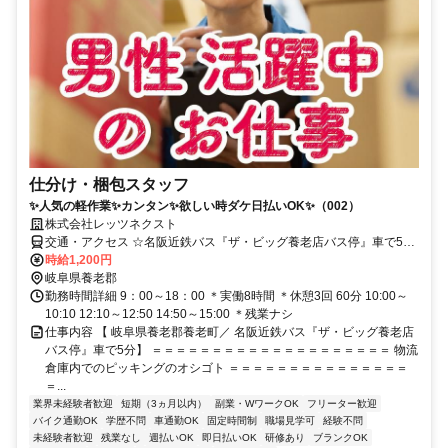
仕分け・梱包スタッフ
✨人気の軽作業✨カンタン✨欲しい時ダケ日払いOK✨（002）
株式会社レッツネクスト
交通・アクセス ☆名阪近鉄バス『ザ・ビッグ養老店バス停』車で5分
／車・バイク通勤OK
時給1,200円
岐阜県養老郡
勤務時間詳細 9：00～18：00 ＊実働8時間 ＊休憩3回 60分 10:00～
10:10 12:10～12:50 14:50～15:00 ＊残業ナシ
仕事内容 【 岐阜県養老郡養老町／ 名阪近鉄バス『ザ・ビッグ養老店
バス停』車で5分】 ＝＝＝＝＝＝＝＝＝＝＝＝＝＝＝＝＝＝＝＝ 物流
倉庫内でのピッキングのオシゴト ＝＝＝＝＝＝＝＝＝＝＝＝＝＝＝
＝...
業界未経験者歓迎
短期（3ヵ月以内）
副業・WワークOK
フリーター歓迎
バイク通勤OK
学歴不問
車通勤OK
固定時間制
職場見学可
経験不問
未経験者歓迎
残業なし
週払いOK
即日払いOK
研修あり
ブランクOK