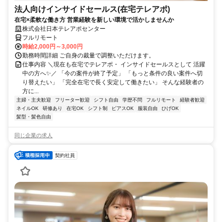
法人向けインサイドセールス(在宅テレアポ)
在宅×柔軟な働き方 営業経験を新しい環境で活かしませんか
株式会社日本テレアポセンター
フルリモート
時給2,000円～3,000円
勤務時間詳細 ご自身の裁量で調整いただけます。
仕事内容 ＼現在も在宅でテレアポ・ インサイドセールスとして 活躍
中の方へ✨／ 「今の案件が終了予定」 「もっと条件の良い案件へ切
り替えたい」 「完全在宅で長く安定して働きたい」 そんな経験者の
方に...
主婦・主夫歓迎
フリーター歓迎
シフト自由
学歴不問
フルリモート
経験者歓迎
ネイルOK
研修あり
在宅OK
シフト制
ピアスOK
服装自由
ひげOK
髪型・髪色自由
同じ企業の求人
契約社員