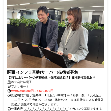
関西 インフラ基盤(サーバー)技術者募集
【3年以上サーバーの構築経験・保守経験必須】資格取得支援あり
株式会社林電子
フルリモート
年俸5,500,000円～6,500,000円
勤務時間詳細 実働時間：1日あたり8時間 平均勤務日数：1ヶ月あた
り19日 〜 20日 ⏰9:00～18:00（休憩60分） ※案件状況により時間外
勤務が 発生する場合がございます。
仕事内容 _/_/_/_/_/_/_/_/_/_/_/_/_/_/_/_/_/_/ メガバンク基盤を支える