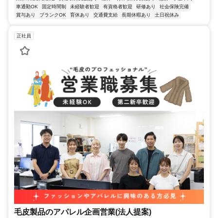
車通勤OK
固定時間制
未経験者歓迎
有資格者歓迎
研修あり
社会保険完備
賞与あり
ブランクOK
育休あり
交通費支給
長期休暇あり
土日祝休み
正社員
毛皮製品のアパレル企画営業(法人提案)