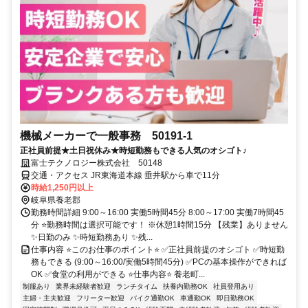
機械メーカーで一般事務 50191-1
正社員前提★土日祝休み★時短勤務もできる人気のオシゴト♪
富士テクノロジー株式会社 50148
交通・アクセス JR東海道本線 垂井駅から車で11分
時給1,250円以上
岐阜県養老郡
勤務時間詳細 9:00～16:00 実働5時間45分 8:00～17:00 実働7時間45
分 ⭐勤務時間は選択可能です！ ※休憩1時間15分 【残業】ありません
✨日勤のみ ✨時短勤務あり ✨残...
仕事内容 ⭐このお仕事のポイント⭐ ✅正社員前提のオシゴト ✅時短勤
務もできる (9:00～16:00/実働5時間45分) ✅PCの基本操作ができれば
OK ✅食堂の利用ができる ⭐仕事内容⭐ 養老町...
制服あり
業界未経験者歓迎
ランチタイム
扶養内勤務OK
社員登用あり
主婦・主夫歓迎
フリーター歓迎
バイク通勤OK
車通勤OK
即日勤務OK