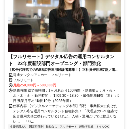
【フルリモート】デジタル広告の運用コンサルタン
ト 23年度新設部門オープニング・部門強化
【広告代理店でのWEB広告運用経験者募集！】正社員登用率7割／電通
G／全国×完全在宅／年休126日・土日祝休み／残業月平均4時間19分
電通デジタルアンカー フルリモート
フルリモート
月給250,000円～500,000円
勤務時間 総労働時間：1ヶ月あたり160時間 ・勤務曜日：月・火・
水・木・金 ・勤務時間： [1] 09:30～18:30 ・最低勤務日数（週）：5
日 残業月平均4時間19分（2025年度）
仕事内容 【デジタルマーケティング本部】部門・事業拡大に向けた
デジタル広告運用コンサルタント積極募集！ 「代理店のBPO拠点で
広告運用実務に携わっているけれど、入稿・運用だけでは物足りな
い…」 「地...
社員登用あり
固定時間制
転勤なし
フルリモート
経験者歓迎
ネイルOK