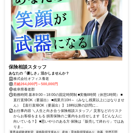
保険相談スタッフ
あなたの「優しさ」活かしませんか？
株式会社オフィス養老
月給264,000円～500,000円
岐阜県養老郡
勤務時間 基本9:00～18:00の固定時間制 ■実働8時間（休憩1時間） ■
直行直帰OK（要届出） ■残業月10H～（みなし残業以上にはなりませ
ん） 【直行直帰OK（要届出）】 18時以降の訪問に...
お仕事内容 ＼人生と向き合う保険相談スタッフ／ 災害などのリスク
からお客様をまもる 損害保険のご案内をお任せします 【どんな人に
向いている？】 ■思いやりのある方 保険は「販売して終わり」ではあ
りま...
業界未経験者歓迎
資格取得支援あり
産休・育休取得実績あり
急募
学歴不問