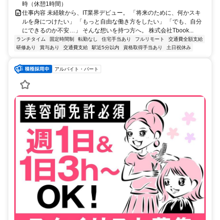
時（休憩1時間）
仕事内容 未経験から、IT業界デビュー。 「将来のために、何かスキ
ルを身につけたい」 「もっと自由な働き方をしたい」 「でも、自分
にできるのか不安…」 そんな想いを持つ方へ。 株式会社Tbook...
ランチタイム
固定時間制
転勤なし
住宅手当あり
フルリモート
交通費全額支給
研修あり
賞与あり
交通費支給
駅近5分以内
資格取得手当あり
土日祝休み
アルバイト・パート