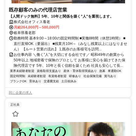
既存顧客のみの代理店営業
【人間ドック無料】5年、10年と関係を築く”人”を重視します。
株式会社オフィス養老
月給264,000円～500,000円
岐阜県養老郡
勤務時間 基本9:00～18:00の固定時間制 ■実働8時間（休憩1時間） ■
直行直帰OK（要届出） ■残業月10H～（みなし残業以上にはなりませ
ん） 【ルート営業の流れ】 1,既存のお客様宅を訪問...
お仕事内容 ＼働く”人”を大切にする会社です／ 昭和49年の創業から
50年以上 地域密着で保険のプロとして お客様に安心を届けてきた保
険代理店です 5年、10年と長く信頼を築くため 社員も安心して長...
業界未経験者歓迎
資格取得支援あり
産休・育休取得実績あり
急募
車通勤OK
固定時間制
未経験者歓迎
有資格者歓迎
研修あり
社会保険完備
賞与あり
ブランクOK
育休あり
交通費支給
土日祝休み
同じ企業の求人
正社員