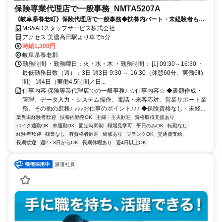
保険専業代理店で一般事務_NMTA5207A
《岐阜県養老町》保険代理店で一般事務◆扶養内パート・未経験者も
OK♪
MS&ADスタッフサービス株式会社
アクセス 美濃高田駅より車で5分
時給1,300円
岐阜県養老郡
勤務時間 ・勤務曜日：火・水・木 ・勤務時間： [1] 09:30～16:30 ・
最低勤務日数（週）：3日 週3日 9:30 ～ 16:30（休憩60分、実働6時
間） 週4日（実働4.5時間／日...
仕事内容 保険専業代理店での一般事務♪ ☆仕事内容☆ ◆書類作成・
管理、データ入力・システム操作、電話・来客応対、営業サポート業
務、その他の庶務♪ ♪♪♪お仕事のポイント♪♪♪ ◆保険資格なし・未経...
業界未経験者歓迎
扶養内勤務OK
主婦・主夫歓迎
資格取得支援あり
バイク通勤OK
車通勤OK
固定時間制
職場見学可
平日のみOK
転勤なし
経験者歓迎
残業なし
有資格者歓迎
研修あり
ブランクOK
交通費支給
長期歓迎
週2・3日からOK
長期休暇あり
週4日以上OK
派遣社員