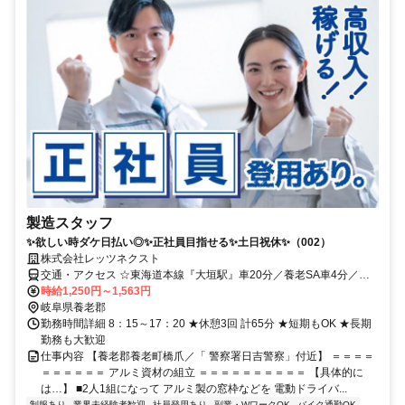
製造スタッフ
✨欲しい時ダケ日払い◎✨正社員目指せる✨土日祝休✨（002）
株式会社レッツネクスト
交通・アクセス ☆東海道本線『大垣駅』車20分／養老SA車4分／
車・バイク通勤OK
時給1,250円～1,563円
岐阜県養老郡
勤務時間詳細 8：15～17：20 ★休憩3回 計65分 ★短期もOK ★長期
勤務も大歓迎
仕事内容 【養老郡養老町橋爪／「 警察署日吉警察」付近】 ＝＝＝＝
＝＝＝＝＝＝ アルミ資材の組立 ＝＝＝＝＝＝＝＝＝＝ 【具体的に
は…】 ■2人1組になって アルミ製の窓枠などを 電動ドライバ...
制服あり
業界未経験者歓迎
社員登用あり
副業・WワークOK
バイク通勤OK