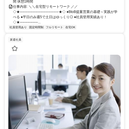
間 休憩1時間
仕事内容: ＼＼在宅型リモートワーク ／／
◇★───────────────★◇ ●BtoB提案営業の基礎～実践が学
べる ●平日のみ週5で土日はゆっくり◎ ●社員登用実績あり！
◇★───────...
社員登用あり
固定時間制
フルリモート
在宅OK
派遣社員