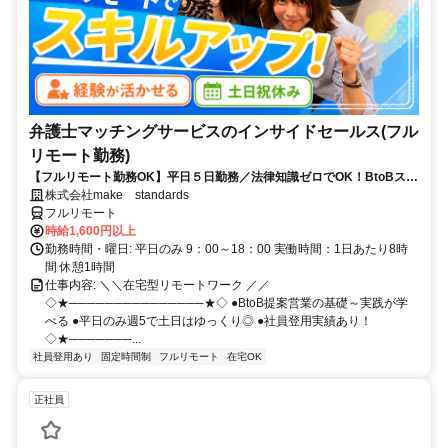
弁護士マッチングサービスのインサイドセールス(フル
リモート勤務)
【フルリモート勤務OK】平日５日勤務／法律知識ゼロでOK！BtoBスキ
ルが身につく営業職
株式会社make standards
フルリモート
時給1,600円以上
勤務時間・曜日: 平日のみ 9：00～18：00 実働時間：1日あたり8時
間 休憩1時間
仕事内容: ＼＼在宅型リモートワーク ／／
◇★───────────────★◇ ●BtoB提案営業の基礎～実践が学
べる ●平日のみ週5で土日はゆっくり◎ ●社員登用実績あり！
◇★───────...
社員登用あり
固定時間制
フルリモート
在宅OK
正社員