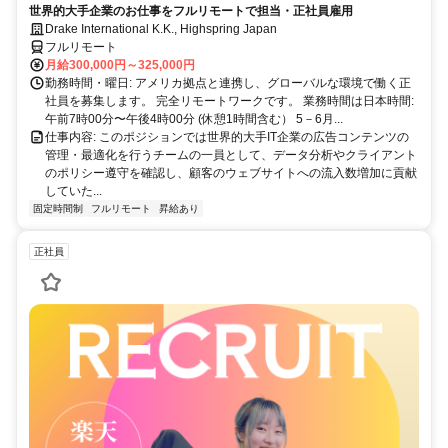
世界的大手企業のお仕事をフルリモートで担当・正社員雇用
Drake International K.K., Highspring Japan
フルリモート
月給300,000円～325,000円
勤務時間・曜日: アメリカ拠点と連携し、グローバルな環境で働く正
社員を募集します。 完全リモートワークです。 業務時間は日本時間:
午前7時00分〜午後4時00分 (休憩1時間含む） 5－6月...
仕事内容: このポジションでは世界的大手IT企業の広告コンテンツの
管理・最適化を行うチームの一員として、データ分析やクライアント
のポリシー遵守を確認し、顧客のウェブサイトへの流入数増加に貢献
していた...
固定時間制
フルリモート
昇給あり
正社員