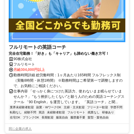
フルリモートの英語コーチ
完全在宅勤務！「好き」も「キャリア」も諦めない働き方可！
90株式会社
フルリモート
月給304,000円以上
勤務時間詳細 総労働時間：1ヶ月あたり165時間 フルフレックス制
（実働8時間・休憩1時間） ※勤務時間はご希望第一で調整しますの
で、お気軽にご相談ください。
仕事内容 「せっかく身につけた英語力、使わないまま眠らせていま
せんか？」 “もう挫折したくない”と願う人のための英語コーチングス
クール 「90 English」を運営しています。 「英語コーチ」と聞...
業界未経験者歓迎
副業・WワークOK
主婦・主夫歓迎
フリーター歓迎
学歴不問
転勤なし
経験不問
英語
未経験者歓迎
フルリモート
残業なし
研修あり
在宅OK
ブランクOK
長期歓迎
服装自由
履歴書不要
髪型・髪色自由
同じ企業の求人