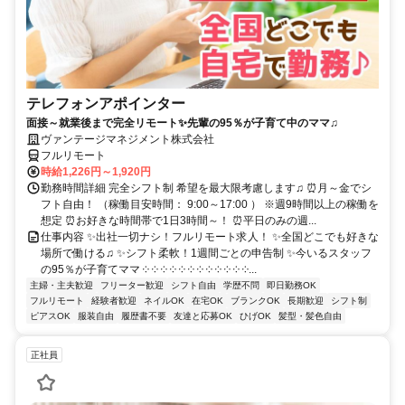
テレフォンアポインター
面接～就業後まで完全リモート✨先輩の95％が子育て中のママ♫
ヴァンテージマネジメント株式会社
フルリモート
時給1,226円～1,920円
勤務時間詳細 完全シフト制 希望を最大限考慮します♫ ⏰月～金でシ
フト自由！ （稼働目安時間： 9:00～17:00 ） ※週9時間以上の稼働を
想定 ⏰お好きな時間帯で1日3時間～！ ⏰平日のみの週...
仕事内容 ✨出社一切ナシ！フルリモート求人！ ✨全国どこでも好きな
場所で働ける♫ ✨シフト柔軟！1週間ごとの申告制 ✨今いるスタッフ
の95％が子育てママ ༶ ༶ ༶ ༶ ༶ ༶ ༶ ༶ ༶ ༶ ༶ ༶...
主婦・主夫歓迎
フリーター歓迎
シフト自由
学歴不問
即日勤務OK
フルリモート
経験者歓迎
ネイルOK
在宅OK
ブランクOK
長期歓迎
シフト制
ピアスOK
服装自由
履歴書不要
友達と応募OK
ひげOK
髪型・髪色自由
正社員