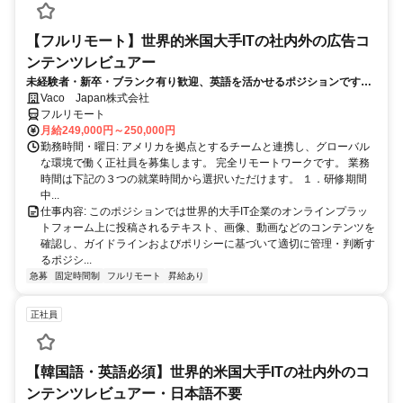
【フルリモート】世界的米国大手ITの社内外の広告コ
ンテンツレビュアー
未経験者・新卒・ブランク有り歓迎、英語を活かせるポジションです。
完全リモート
Vaco Japan株式会社
フルリモート
月給249,000円～250,000円
勤務時間・曜日: アメリカを拠点とするチームと連携し、グローバル
な環境で働く正社員を募集します。 完全リモートワークです。 業務
時間は下記の３つの就業時間から選択いただけます。 １．研修期間
中...
仕事内容: このポジションでは世界的大手IT企業のオンラインプラッ
トフォーム上に投稿されるテキスト、画像、動画などのコンテンツを
確認し、ガイドラインおよびポリシーに基づいて適切に管理・判断す
るポジシ...
急募
固定時間制
フルリモート
昇給あり
正社員
【韓国語・英語必須】世界的米国大手ITの社内外のコ
ンテンツレビュアー・日本語不要