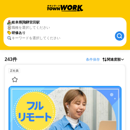
岐阜県
飛騨宮田駅
職種を選択してください
研修あり
キーワードを選択してください
243件
条件保存
関連度順
正社員