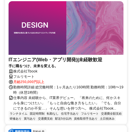
ITエンジニア(Web・アプリ開発)|未経験歓迎
手に職をつけ、未来を変える。
株式会社Tbook
フルリモート
月給250,000円以上
勤務時間詳細 総労働時間：1ヶ月あたり160時間 勤務時間：10時〜19
時（休憩1時間）
仕事内容 未経験から、IT業界デビュー。 「将来のために、何かスキ
ルを身につけたい」 「もっと自由な働き方をしたい」 「でも、自分
にできるのか不安…」 そんな想いを持つ方へ。 株式会社Tbook...
ランチタイム
固定時間制
転勤なし
住宅手当あり
フルリモート
交通費全額支給
研修あり
賞与あり
交通費支給
駅近5分以内
資格取得手当あり
土日祝休み
契約社員