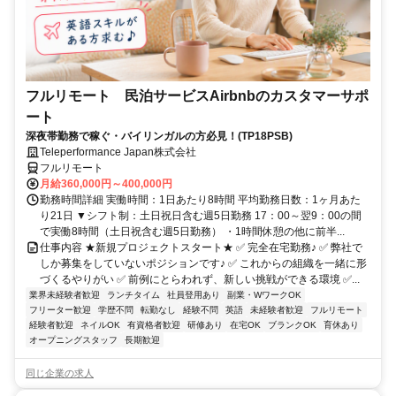
フルリモート 民泊サービスAirbnbのカスタマーサポ
ート
深夜帯勤務で稼ぐ・バイリンガルの方必見！(TP18PSB)
Teleperformance Japan株式会社
フルリモート
月給360,000円～400,000円
勤務時間詳細 実働時間：1日あたり8時間 平均勤務日数：1ヶ月あた
り21日 ▼シフト制：土日祝日含む週5日勤務 17：00～翌9：00の間
で実働8時間（土日祝含む週5日勤務） ・1時間休憩の他に前半...
仕事内容 ★新規プロジェクトスタート★ ✅ 完全在宅勤務♪ ✅ 弊社で
しか募集をしていないポジションです♪ ✅ これからの組織を一緒に形
づくるやりがい ✅ 前例にとらわれず、新しい挑戦ができる環境 ✅...
業界未経験者歓迎
ランチタイム
社員登用あり
副業・WワークOK
フリーター歓迎
学歴不問
転勤なし
経験不問
英語
未経験者歓迎
フルリモート
経験者歓迎
ネイルOK
有資格者歓迎
研修あり
在宅OK
ブランクOK
育休あり
オープニングスタッフ
長期歓迎
同じ企業の求人