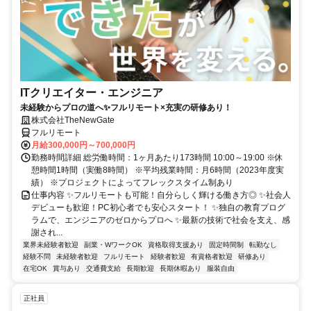
ITクリエイター・エンジニア
未経験からプロの道へ✨フルリモート×充実の研修あり！
株式会社TheNewGate
フルリモート
月給300,000円～700,000円
勤務時間詳細 総労働時間：1ヶ月あたり173時間 10:00～19:00 ※休
憩時間1時間（実働8時間） ※平均残業時間：月6時間（2023年度実
績） ※プロジェクトによってフレックスタイム制あり
仕事内容 ✨フルリモートも可能！自分らしく輝ける働き方◎ ✨社会人
デビューも歓迎！PC初心者でも安心スタート！ ✨独自の教育プログ
ラムで、エンジニアのゼロからプロへ ✨最新の技術で社会を支え、感
謝され...
業界未経験者歓迎
副業・WワークOK
資格取得支援あり
固定時間制
転勤なし
経験不問
未経験者歓迎
フルリモート
経験者歓迎
有資格者歓迎
研修あり
在宅OK
賞与あり
交通費支給
長期歓迎
長期休暇あり
服装自由
正社員