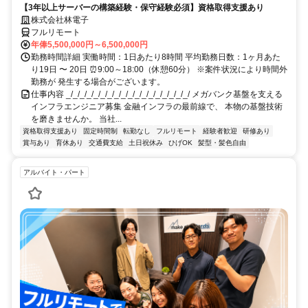
【3年以上サーバーの構築経験・保守経験必須】資格取得支援あり
株式会社林電子
フルリモート
年俸5,500,000円～6,500,000円
勤務時間詳細 実働時間：1日あたり8時間 平均勤務日数：1ヶ月あた
り19日 〜 20日 ⏰9:00～18:00（休憩60分） ※案件状況により時間外
勤務が 発生する場合がございます。
仕事内容 _/_/_/_/_/_/_/_/_/_/_/_/_/_/_/_/_/_/ メガバンク基盤を支える
インフラエンジニア募集 金融インフラの最前線で、 本物の基盤技術
を磨きませんか。 当社...
資格取得支援あり
固定時間制
転勤なし
フルリモート
経験者歓迎
研修あり
賞与あり
育休あり
交通費支給
土日祝休み
ひげOK
髪型・髪色自由
アルバイト・パート