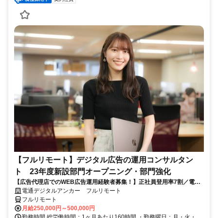
【フルリモート】デジタル広告の運用コンサルタン
ト 23年度新設部門オープニング・部門強化
【広告代理店でのWEB広告運用経験者募集！】正社員登用率7割／電通
G／全国×完全在宅／年休126日・土日祝休み／残業月平均4時間19分
電通デジタルアンカー フルリモート
フルリモート
月給250,000円～500,000円
勤務時間 総労働時間：1ヶ月あたり160時間 ・勤務曜日：月・火・