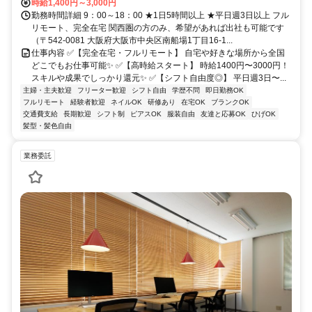
時給1,400円～3,000円
勤務時間詳細 9：00～18：00 ★1日5時間以上 ★平日週3日以上 フル
リモート、完全在宅 関西圏の方のみ、希望があれば出社も可能です
（〒542-0081 大阪府大阪市中央区南船場1丁目16-1...
仕事内容 ✅【完全在宅・フルリモート】 自宅や好きな場所から全国
どこでもお仕事可能✨ ✅【高時給スタート】 時給1400円〜3000円！
スキルや成果でしっかり還元✨ ✅【シフト自由度◎】 平日週3日〜...
主婦・主夫歓迎
フリーター歓迎
シフト自由
学歴不問
即日勤務OK
フルリモート
経験者歓迎
ネイルOK
研修あり
在宅OK
ブランクOK
交通費支給
長期歓迎
シフト制
ピアスOK
服装自由
友達と応募OK
ひげOK
髪型・髪色自由
業務委託