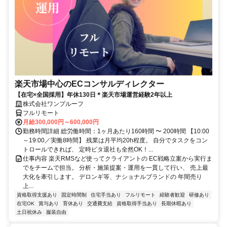
楽天市場中心のECコンサルディレクター
【在宅×全国採用】年休130日＊楽天市場運営経験2年以上
株式会社ワンプルーフ
フルリモート
月給300,000円～600,000円
勤務時間詳細 総労働時間：1ヶ月あたり160時間 〜 200時間 【10:00
～19:00／実働8時間】 残業は月平均20h程度。 自分でタスクをコン
トロールできれば、 定時ピタ退社も全然OK！...
仕事内容 楽天RMSなど使ってクライアントの EC戦略立案から実行ま
でをチームで担当。 分析・施策提案・運用を一貫して行い、 売上最
大化を牽引します。 デロンギ等、ナショナルブランドの 年間売り
上...
資格取得支援あり
固定時間制
住宅手当あり
フルリモート
経験者歓迎
研修あり
在宅OK
賞与あり
育休あり
交通費支給
資格取得手当あり
長期休暇あり
土日祝休み
服装自由