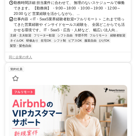
勤務時間詳細 担当案件に合わせて、 無理のないスケジュールで稼働
できます。 【勤務例】 ・9:00～18:00 ・10:00～19:00 ・12:00～
20:00 など 営業経験を活かしながら、 ...
仕事内容 ＜IT・SaaS業界経験者歓迎×フルリモート＞ これまで培っ
てきた営業経験や インサイドセールス経験を、 全国どこからでも活
かせる環境です。 IT・SaaS・広告・人材など、 幅広い法人向...
主婦・主夫歓迎
フリーター歓迎
シフト自由
学歴不問
フルリモート
経験者歓迎
ネイルOK
研修あり
在宅OK
シフト制
ピアスOK
服装自由
ひげOK
髪型・髪色自由
同じ企業の求人
契約社員