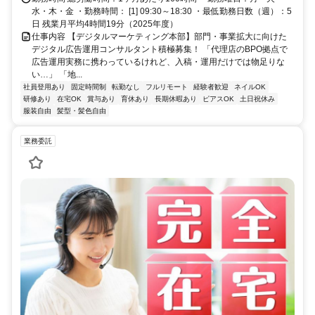
水・木・金 ・勤務時間： [1] 09:30～18:30 ・最低勤務日数（週）：5
日 残業月平均4時間19分（2025年度）
仕事内容 【デジタルマーケティング本部】部門・事業拡大に向けた
デジタル広告運用コンサルタント積極募集！ 「代理店のBPO拠点で
広告運用実務に携わっているけれど、入稿・運用だけでは物足りな
い…」 「地...
社員登用あり
固定時間制
転勤なし
フルリモート
経験者歓迎
ネイルOK
研修あり
在宅OK
賞与あり
育休あり
長期休暇あり
ピアスOK
土日祝休み
服装自由
髪型・髪色自由
業務委託