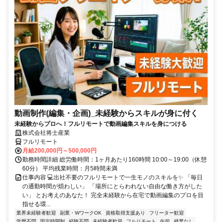
動画制作(編集・企画)_未経験からスキルが身に付く
未経験からプロへ！フルリモートで動画編集スキルを身につける
株式会社将士産業
フルリモート
月給200,000円～500,000円
勤務時間詳細 総労働時間：1ヶ月あたり160時間 10:00～19:00（休憩
60分） 平均残業時間：月5時間未満
仕事内容 💻出社不要のフルリモートで一生モノのスキルを✨ 「毎日
の通勤時間が煩わしい」 「場所にとらわれない自由な働き方がした
い」 とお考えのあなた！ 完全未経験から在宅で動画編集のプロを目
指せる環...
業界未経験者歓迎
副業・WワークOK
資格取得支援あり
フリーター歓迎
学歴不問
固定時間制
経験不問
未経験者歓迎
フルリモート
午前
残業なし