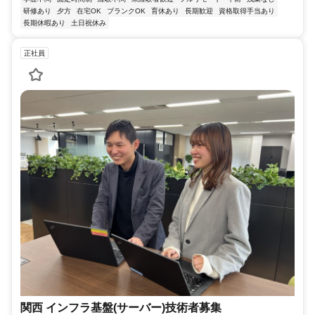
研修あり
夕方
在宅OK
ブランクOK
育休あり
長期歓迎
資格取得手当あり
長期休暇あり
土日祝休み
正社員
関西 インフラ基盤(サーバー)技術者募集