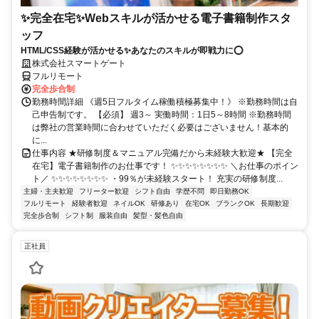
✨完全在宅✨Webスキルが活かせる電子書籍制作スタ
ッフ
HTML/CSS経験が活かせる✨あなたのスキルが即戦力に⭕️
株式会社スマートゲート
フルリモート
完全歩合制
勤務時間詳細 《週5日フルタイム稼働積極募集中！》 ※勤務時間は自
己申告制です。 【必須】 週3～ 実働時間：1日5～8時間 ※勤務時間
は弊社の営業時間に合わせていただく必要はございません！基本的
に...
仕事内容 ★研修制度＆マニュアル完備だから未経験大歓迎★ 【完全
在宅】電子書籍制作のお仕事です！ ✨✨✨✨✨✨✨✨ ＼お仕事のポイン
ト／ ✨✨✨✨✨✨✨✨ ・99％が未経験スタート！ 充実の研修制度...
主婦・主夫歓迎
フリーター歓迎
シフト自由
学歴不問
即日勤務OK
フルリモート
経験者歓迎
ネイルOK
研修あり
在宅OK
ブランクOK
長期歓迎
完全歩合制
シフト制
服装自由
髪型・髪色自由
正社員