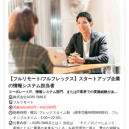
【フルリモート/フルフレックス】スタートアップ企業
の情報システム担当者
コーポレートIT、情報システム部門、またはIT業界での実務経験がある
方、大歓迎！
株式会社AGRI SMILE
フルリモート
月給340,000円～500,000円
勤務時間・曜日: フレックスタイム制 （標準労働時間8時間/日、フレ
キシブルタイム：5:00〜22:00）
仕事内容: ＜AGRI SMILEとは＞ 当社は、「テクノロジーによって、
産地とともに農業の未来をつくる」を経営理念に据え、豊かな経験を