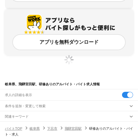
アプリを無料ダウンロード
岐阜県、飛騨宮田駅、研修ありのアルバイト・バイト求人情報
求人の詳細を表示
条件を追加・変更して検索
市区町村を追加・変更
関連キーワード
完全在宅ワーク 全国
シール貼り 在宅
現在地周辺
ガチャガチャ
犬カフェ
岐阜県
駅を追加・変更
バイトTOP
岐阜県
下呂市
飛騨宮田駅
研修ありのアルバイト・バイ
岐阜県
すべて
ト・求人
岐阜市
大垣市
高山市
多治見市
関市
中津川市
美濃市
瑞浪市
羽島市
恵那市
職種を追加・変更