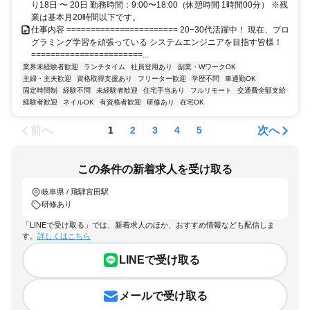
り18日 〜 20日 勤務時間：9:00〜18:00（休憩時間 1時間00分） ※残
業は基本月20時間以下です。
仕事内容 ======================= 20−30代活躍中！ 現在、プロ
グラミング学習を頑張っている システムエンジニアを目指す皆様！
=======================...
業界未経験者歓迎
ランチタイム
社員登用あり
副業・WワークOK
主婦・主夫歓迎
資格取得支援あり
フリーター歓迎
学歴不問
車通勤OK
固定時間制
経験不問
未経験者歓迎
住宅手当あり
フルリモート
交通費全額支給
経験者歓迎
ネイルOK
有資格者歓迎
研修あり
在宅OK
前へ
次へ
1
2
3
4
5
この条件の新着求人を受け取る
岐阜県 / 飛騨宮田駅
研修あり
「LINEで受け取る」では、新着求人のほか、おすすめ情報なども配信しま
す。
詳しくはこちら
LINEで受け取る
メールで受け取る