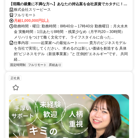
【現職の裁量に不満な方へ】あなたの持込案を会社原資でカタチに！最
短6ヶ月で共同経営者の道へ
株式会社スリーピース
フルリモート
月給1,000,000円以上
勤務時間・曜日: 勤務時間：8時40分～17時40分 勤務曜日：月火水木
金 実働時間：1日あたり8時間 ・残業少なめ（月平均20～30時間）
メリハリをつけて働く文化です。 ライフスタイルに合った...
仕事内容: ⸻起業家への最短ルート⸻ 貴方のビジネスモデル
を当社で実現してください。 求めるのは新しい価値を創造する 具体
的“ビジネスモデル（新規事業案）”と 圧倒的“エネルギー”です。 共同
経...
固定時間制
フルリモート
昇給あり
正社員