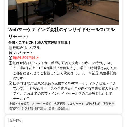
Webマーケティング会社のインサイドセールス(フル
リモート)
全国どこでもOK！法人営業経験者歓迎！
株式会社ハタフル
フルリモート
時給1,500円以上
勤務時間詳細 シフト制（希望を面談で決定） 9時～18時のあいだ
で、週4日以上・1日6時間以上が目安です。曜日・時間帯はあなたの
ご都合に合わせてご相談しながら決めましょう。 ※補足 業務委託契
約です...
仕事内容 地方企業の成長を支援するWebマーケティング会社・ハタ
フルで、当社Webサービスを企業さまへご案内する営業架電のお仕事
です。 これまでの営業・インサイドセールスのご経験を活かして、
チームで目...
主婦・主夫歓迎
フリーター歓迎
学歴不問
フルリモート
経験者歓迎
研修あり
在宅OK
シフト制
服装自由
髪型・髪色自由
業務委託