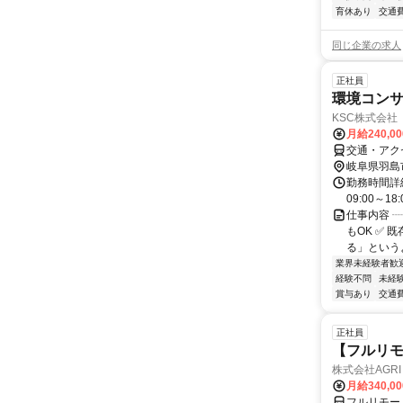
育休あり
交通
同じ企業の求人
正社員
環境コン
KSC株式会社
月給240,0
交通・アク
岐阜県羽島
勤務時間詳細
09:00～
仕事内容 ┈
もOK ✅ 
る」というよ
業界未経験者歓
経験不問
未経
賞与あり
交通
正社員
【フルリモ
株式会社AGRI 
月給340,0
フルリモー