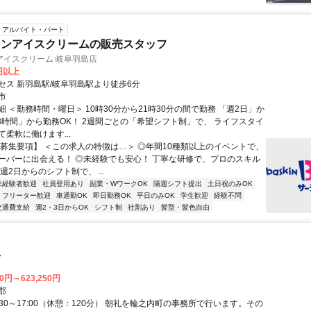
アルバイト・パート
ワンアイスクリームの販売スタッフ
アイスクリーム 岐阜羽島店
0円以上
セス 新羽島駅/岐阜羽島駅より徒歩6分
市
 ＜勤務時間・曜日＞ 10時30分から21時30分の間で勤務 「週2日」か
日3時間」から勤務OK！ 2週間ごとの「希望シフト制」で、 ライフスタイ
柔軟に働けます...
【募集要項】 ＜この求人の特徴は…＞ ◎年間10種類以上のイベントで、
ーバーに出会える！ ◎未経験でも安心！ 丁寧な研修で、プロのスキル
週2日からのシフト制で、 ...
未経験者歓迎
社員登用あり
副業・WワークOK
隔週シフト提出
土日祝のみOK
フリーター歓迎
車通勤OK
即日勤務OK
平日のみOK
学生歓迎
経験不問
交通費支給
週2・3日からOK
シフト制
社割あり
髪型・髪色自由
員
00円～623,250円
郡
:30～17:00（休憩：120分） 朝礼を輪之内町の事務所で行います。その