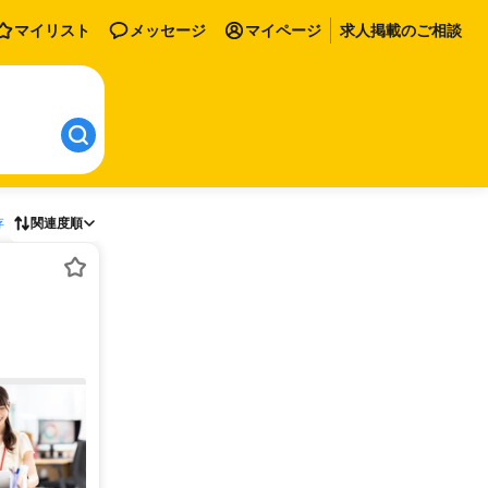
マイリスト
メッセージ
マイページ
求人掲載のご相談
存
関連度順