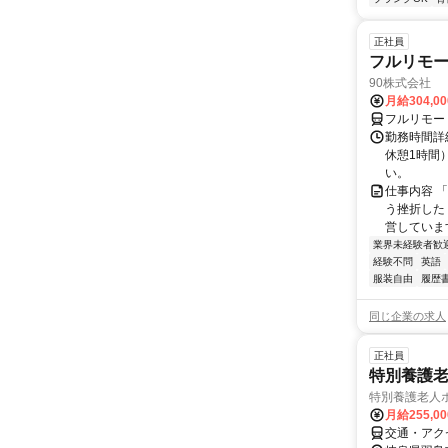
正社員
フルリモ
90株式会社
月給304,0
フルリモー
勤務時間詳
休憩1時間
い。
仕事内容 
う挫折したく
営しています
業界未経験者歓
経験不問
英語
服装自由
履歴
同じ企業の求人
正社員
特別養護
特別養護老人ホ
月給255,0
交通・アク