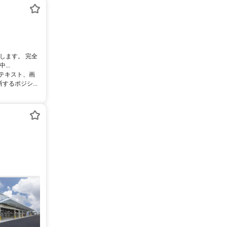
します。 完全
..
るテキスト、画
るポジシ...