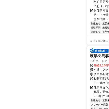
ため固定残
における特別
お仕事内容
路・下水道
掘削作業 
制服あり
業界
経験不問
未経
昇給あり
賞与
同じ企業の求人
岐阜羽島
ベルマートキ
時給1,14
交通・アク
岐阜県羽島
勤務時間詳細
日・勤務日
仕事内容 
充実の研修
2・3日でO
制服あり
業界
フリーター歓迎
夕方
ブランクO