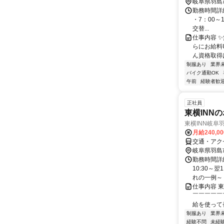
岐阜県羽島
勤務時間詳細
・7：00～1
交替...
仕事内容 
らにお給料
ん資格取得は
制服あり
業界
バイク通勤OK
午前
経験者歓
正社員
東横INN
東横INN岐阜
月給240,0
交通・アク
岐阜県羽島
勤務時間詳細
10:30～
れの一例～ 10
仕事内容 
￣￣￣￣￣￣
給を使って長
制服あり
業界
経験不問
未経