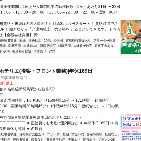
市
 実働時間：1日あたり8時間 平均勤務日数：1ヶ月あたり21日 〜 22日
1：00 ・11：00～20：00 ・13：00～22：00 ・22：00～翌9：00 (4
✨無資格・未経験の方大歓迎！✨ 月給25.5万円スタート！ 資格取得でさ
UP！ 働きながら「介護福祉士」の資格を とることができます。 もちろ
【全額会社負担】 資...
未経験者歓迎
主婦・主夫歓迎
60代も応募可
資格取得支援あり
フリーター歓迎
早朝
学歴不問
車通勤OK
職場見学可
経験不問
未経験者歓迎
住宅手当あり
迎
夜間
有資格者歓迎
研修あり
夕方
のホテリエ(接客・フロント業務)|年休169日
羽島駅新幹線南口
00円以上
セス 名鉄線新羽島駅から徒歩3分
市
 総労働時間：1ヶ月あたり150時間15分 〜 171時間 ＜勤務時間＞
翌11:30（実働時間20時間45分） (休憩4時間15分※仮眠含む） ～1日の流
...
東横INN岐阜羽島駅新幹線南口のホテリエは・・・ ￣￣￣￣￣￣￣￣￣
￣￣￣￣￣￣ ⏩ 正社員でも出勤は週2回ほど ⏩ 年間休日169日 ⏩ 有
期連休も可能 ⏩ 名鉄新...
未経験者歓迎
資格取得支援あり
フリーター歓迎
学歴不問
固定時間制
転勤なし
験者歓迎
経験者歓迎
残業なし
有資格者歓迎
研修あり
賞与あり
ブランクOK