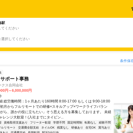
島駅
してください
を選択してください
条件保
員
るサポート事務
ークス合同会社
000円～6,000,000円
ト
総労働時間：1ヶ月あたり160時間 8:00-17:00 もしくは 9:00-18:00
【初月からフルリモートでの研修×スキルアップ×ワークライフバラン
ながら、誰かの役に立ちたい」そう思える方を募集しております。 未経
ャレンジ大歓迎！(入社までにタイピン...
迎
資格取得支援あり
フリーター歓迎
学歴不問
固定時間制
転勤なし
経験不問
フルリモート
交通費全額支給
ネイルOK
残業なし
研修あり
在宅OK
賞与あり
休あり
交通費支給
長期歓迎
駅近5分以内