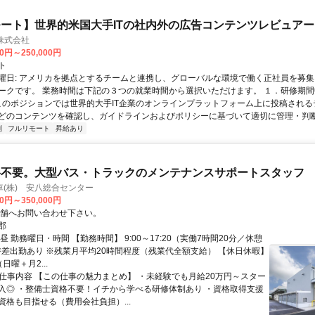
ート】世界的米国大手ITの社内外の広告コンテンツレビュアー
n株式会社
00円～250,000円
ト
曜日: アメリカを拠点とするチームと連携し、グローバルな環境で働く正社員を募集
ークです。 業務時間は下記の３つの就業時間から選択いただけます。 １．研修期間中.
 このポジションでは世界的大手IT企業のオンラインプラットフォーム上に投稿され
どのコンテンツを確認し、ガイドラインおよびポリシーに基づいて適切に管理・判断す
制
フルリモート
昇給あり
格不要。大型バス・トラックのメンテナンスサポートスタッフ
(株) 安八総合センター
00円～350,000円
店舗へお問い合わせ下さい。
郡
昼 勤務曜日・時間 【勤務時間】 9:00～17:20（実働7時間20分／休憩
※時差出勤あり ※残業月平均20時間程度（残業代全額支給） 【休日休暇】
日曜＋月2...
● 仕事内容 【この仕事の魅力まとめ】 ・未経験でも月給20万円～スター
入◎ ・整備士資格不要！イチから学べる研修体制あり ・資格取得支援
資格も目指せる（費用会社負担）...