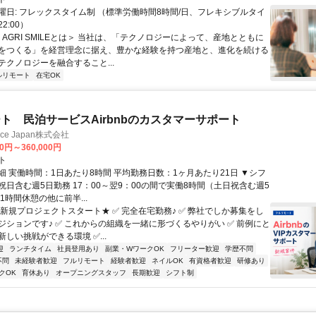
曜日: フレックスタイム制 （標準労働時間8時間/日、フレキシブルタイ
22:00）
＜AGRI SMILEとは＞ 当社は、「テクノロジーによって、産地とともに
をつくる」を経営理念に据え、豊かな経験を持つ産地と、進化を続ける
テクノロジーを融合すること...
ルリモート
在宅OK
ト 民泊サービスAirbnbのカスタマーサポート
ance Japan株式会社
00円～360,000円
ト
細 実働時間：1日あたり8時間 平均勤務日数：1ヶ月あたり21日 ▼シフ
祝日含む週5日勤務 17：00～翌9：00の間で実働8時間（土日祝含む週5
1時間休憩の他に前半...
★新規プロジェクトスタート★ ✅ 完全在宅勤務♪ ✅ 弊社でしか募集をし
ジションです♪ ✅ これからの組織を一緒に形づくるやりがい ✅ 前例にと
しい挑戦ができる環境 ✅...
迎
ランチタイム
社員登用あり
副業・WワークOK
フリーター歓迎
学歴不問
不問
未経験者歓迎
フルリモート
経験者歓迎
ネイルOK
有資格者歓迎
研修あり
クOK
育休あり
オープニングスタッフ
長期歓迎
シフト制