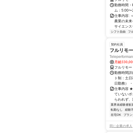
勤務時間・
ム：5:00〜
仕事内容: 
農業の未来
サイエンス
シフト自由
フ
契約社員
フルリモー
Teleperform
月給330,0
フルリモー
勤務時間詳
ト制：土日
日勤務） ・
仕事内容 
ていないポ
らわれず、新
業界未経験者歓
転勤なし
経験
在宅OK
ブラン
同じ企業の求人