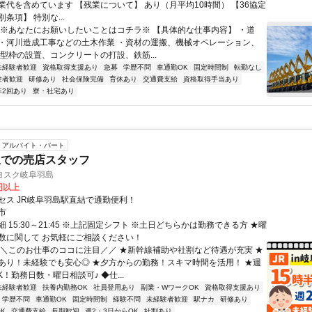
業代を含めています 【残業について】 あり（月平均10時間） 【36協定
条項】 特別な...
 ※あなたにお願いしたいことはコチラ※ 【具体的な仕事内容】 ・道
・河川造成工事などの土木作業 ・資材の運搬、機械オペレーション、
・型枠の設置、コンクリートの打設、鉄筋...
未経験者歓迎
資格取得支援あり
急募
学歴不問
車通勤OK
固定時間制
転勤なし
験者歓迎
研修あり
社会保険完備
育休あり
交通費支給
資格取得手当あり
年2回あり
寮・社宅あり
アルバイト・パート
駅での売店スタッフ
ヨスク岐阜羽島
0円以上
セス JR岐阜羽島駅直結で通勤便利！
市
 15:30～21:45 ※上記固定シフト ※土日どちらかは勤務できる方 ★曜
数に関して お気軽にご相談ください！
＼＼このお仕事のココに注目／／ ★新幹線補助や社割など待遇が充実 ★
あり！未経験でも安心◎ ★夕方からの勤務！スキマ時間を活用！ ★週
K！勤務日数・曜日相談可♪ ◆仕...
未経験者歓迎
扶養内勤務OK
社員登用あり
副業・WワークOK
資格取得支援あり
学歴不問
車通勤OK
固定時間制
経験不問
未経験者歓迎
駅ナカ
研修あり
K
交通費支給
長期歓迎
週2・3日からOK
社割あり