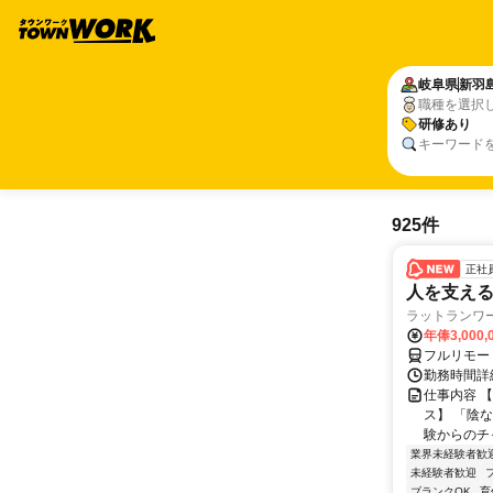
岐阜県
新羽
職種を選択
研修あり
キーワード
925件
正社
人を支え
ラットランワ
年俸3,000,
フルリモー
勤務時間詳細 
仕事内容 
ス】 「陰
験からのチ
業界未経験者歓
未経験者歓迎
ブランクOK
育