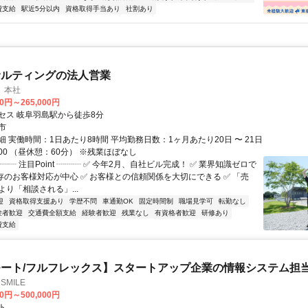
費支給
駅近5分以内
資格取得手当あり
社割あり
サルティングの法人営業
 本社
00円～265,000円
セス 岐阜羽島駅から徒歩8分
市
 実働時間：1日あたり8時間 平均勤務日数：1ヶ月あたり20日 〜 21日
18:00 （昼休憩：60分） ※残業ほぼなし
┈┈ 注目Point ┈┈┈ ✅ 今年2月、自社ビル完成！ ✅ 業界知識ゼロで
既存のお客様対応が中心 ✅ お客様との信頼関係を大切にできる ✅ 「売
り「相談される」...
迎
資格取得支援あり
学歴不問
車通勤OK
固定時間制
職場見学可
転勤なし
験者歓迎
交通費全額支給
経験者歓迎
残業なし
有資格者歓迎
研修あり
費支給
ート/フルフレックス】スタートアップ企業の情報システム担
SMILE
00円～500,000円
ト