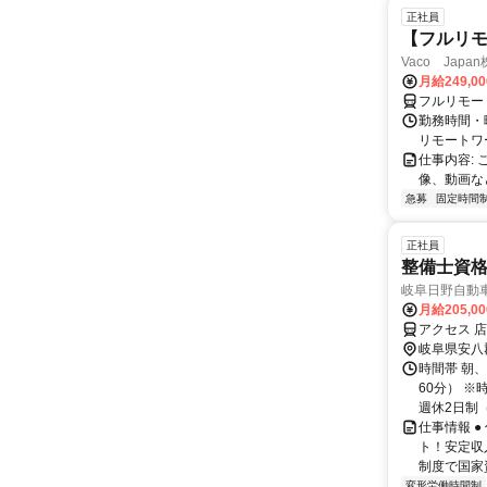
正社員
【フルリモ
Vaco Japa
月給249,0
フルリモー
勤務時間・
リモートワ
仕事内容:
像、動画な
急募
固定時間
正社員
整備士資
岐阜日野自動車
月給205,0
アクセス 
岐阜県安八
時間帯 朝、
60分） 
週休2日制（
仕事情報 
ト！安定収
制度で国家
変形労働時間制