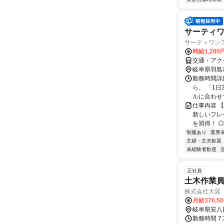
サーティ
サーティワン
時給1,20
交通・アク
岐阜県羽島
勤務時間詳細
ら、 「1
ルに合わせて
仕事内容 
新しいフレ
を習得！ ◎
制服あり
業界
主婦・主夫歓迎
未経験者歓迎
正社員
土木作業
株式会社大晃
月給370,5
岐阜県安八
勤務時間 7