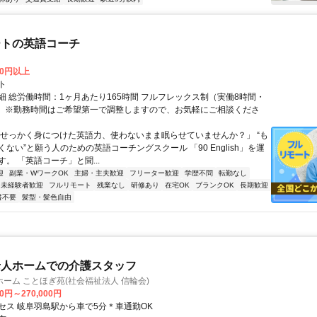
ートの英語コーチ
00円以上
ト
細 総労働時間：1ヶ月あたり165時間 フルフレックス制（実働8時間・
） ※勤務時間はご希望第一で調整しますので、お気軽にご相談くださ
「せっかく身につけた英語力、使わないまま眠らせていませんか？」 “も
ない”と願う人のための英語コーチングスクール 「90 English」を運
。 「英語コーチ」と聞...
迎
副業・WワークOK
主婦・主夫歓迎
フリーター歓迎
学歴不問
転勤なし
未経験者歓迎
フルリモート
残業なし
研修あり
在宅OK
ブランクOK
長期歓迎
書不要
髪型・髪色自由
老人ホームでの介護スタッフ
ーム ことほぎ苑(社会福祉法人 信輪会)
00円～270,000円
セス 岐阜羽島駅から車で5分＊車通勤OK