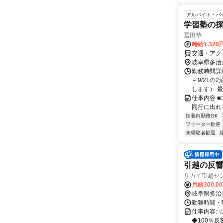
アルバイト・パ
学習塾の採
冨田塾
時給1,32
交通・アク
岐阜県多治
勤務時間詳細
～9/21
します） 最低
仕事内容 ■□
同行に出れる
扶養内勤務OK
フリーター歓迎
未経験者歓迎
引越の反
サカイ引越セ
月給300,0
岐阜県多治
勤務時間・曜
仕事内容:
◆100％