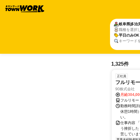
岐阜県
多治
職種を選択
平日のみOK
キーワード
1,325件
正社員
フルリモ
90株式会社
月給304,0
フルリモー
勤務時間詳
休憩1時間
い。
仕事内容 
う挫折したく
営しています
業界未経験者歓