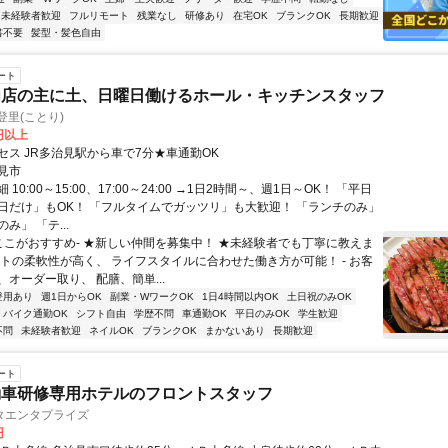
未経験者歓迎
フルリモート
残業なし
研修あり
在宅OK
ブランクOK
長期歓迎
書不要
髪型・髪色自由
ート
肉店の主に土、日曜日働けるホール・キッチンスタッフ
登里(ことり)
0円以上
セス JR多治見駅から車で7分★車通勤OK
見市
10:00～15:00、17:00～24:00 →1日2時間～、週1日～OK！ 「平日
日だけ」もOK！ 「フルタイムでガッツリ」も大歓迎！ 「ランチのみ」
み」 「テ...
-ここがおすすめ- ★新しい仲間を募集中！ ★未経験者でも丁寧に教えま
フトの柔軟性が高く、 ライフスタイルに合わせた働き方が可能！ - お客
オーダー取り、 配膳、簡単...
登用あり
週1日からOK
副業・WワークOK
1日4時間以内OK
土日祝のみOK
バイク通勤OK
シフト自由
学歴不問
車通勤OK
平日のみOK
学生歓迎
不問
未経験者歓迎
ネイルOK
ブランクOK
まかないあり
長期歓迎
ート
動車研修専用ホテルのフロントスタッフ
タエンタプライズ
円