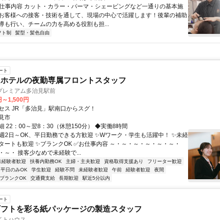
● 仕事内容 カット・カラー・パーマ・シェービングなど一通りの基本施
お客様への接客・技術を通して、現場の中心で活躍します！後輩の補助
導も行い、チームの力を高める役割も担...
フト制
髪型・髪色自由
ート
ムホテルの夜勤専属フロントスタッフ
プレミアム多治見駅前
円～1,500円
セス JR「多治見」駅南口からスグ！
見市
 22：00～翌8：30（休憩150分） ◆実働8時間
✨週2日～OK、平日勤務できる方歓迎 ✨Wワーク・学生も活躍中！ ✨未経
タートも歓迎 ✨ブランクOK ✅お仕事内容 ～・～・～・～・～・～・
～・ 接客少なめで未経験で...
未経験者歓迎
扶養内勤務OK
主婦・主夫歓迎
資格取得支援あり
フリーター歓迎
平日のみOK
学生歓迎
経験不問
未経験者歓迎
午前
経験者歓迎
夜間
ブランクOK
交通費支給
長期歓迎
駅近5分以内
ート
ギフトを彩る紙パッケージの製造スタッフ
イトハウス