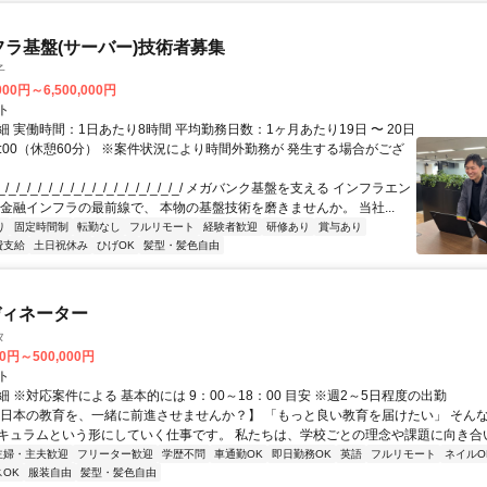
フラ基盤(サーバー)技術者募集
子
000円～6,500,000円
ト
 実働時間：1日あたり8時間 平均勤務日数：1ヶ月あたり19日 〜 20日
18:00（休憩60分） ※案件状況により時間外勤務が 発生する場合がござ
/_/_/_/_/_/_/_/_/_/_/_/_/_/_/_/_/ メガバンク基盤を支える インフラエン
 金融インフラの最前線で、 本物の基盤技術を磨きませんか。 当社...
り
固定時間制
転勤なし
フルリモート
経験者歓迎
研修あり
賞与あり
費支給
土日祝休み
ひげOK
髪型・髪色自由
ディネーター
タ
00円～500,000円
ト
 ※対応案件による 基本的には 9：00～18：00 目安 ※週2～5日程度の出勤
【日本の教育を、一緒に前進させませんか？】 「もっと良い教育を届けたい」 そん
キュラムという形にしていく仕事です。 私たちは、学校ごとの理念や課題に向き合いな
主婦・主夫歓迎
フリーター歓迎
学歴不問
車通勤OK
即日勤務OK
英語
フルリモート
ネイルO
OK
服装自由
髪型・髪色自由