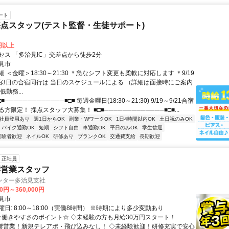
ート
点スタッフ(テスト監督・生徒サポート)
0円以上
セス 「多治見IC」交差点から徒歩2分
見市
 ＜金曜＞18:30～21:30 ＊急なシフト変更も柔軟に対応します ＊9/19
の2泊3日の合宿同行は 当日のスケジュールによる （詳細は面接時にご案内
勤務...
■─────────────■□■ 毎週金曜日(18:30～21:30) 9/19～9/21合宿
方限定！ 採点スタッフ大募集！ ■□■─────────────■□■...
社員登用あり
週1日からOK
副業・WワークOK
1日4時間以内OK
土日祝のみOK
バイク通勤OK
短期
シフト自由
車通勤OK
平日のみOK
学生歓迎
経験者歓迎
ネイルOK
研修あり
ブランクOK
交通費支給
長期歓迎
正社員
響営業スタッフ
ンター多治見支社
00円～360,000円
見市
日: 8:00～18:00（実働8時間） ※時期により多少変動あり
 ☆働きやすさのポイント☆ ◇未経験の方も月給30万円スタート！
反響営業！新規テレアポ・飛び込みなし！ ◇未経験歓迎！研修充実で安心