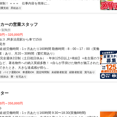
制！ ＝＝＝ 仕事内容を簡単に...
通費支給
昇給あり
ーカーの営業スタッフ
キ製陶所
00円～320,000円
セス JR多治見駅から車で15分
見市
 総労働時間：1ヶ月あたり160時間 勤務時間：8：00～17：00（実働
残業：あり、月20～30時間（繁忙期あり）
【完全週休2日制（土日祝日休み）・年休125日以上+有給】 ⭐名古屋のラ
など、著名物件への納入実績多数！ ⭐自らが手掛けた物件が施工された
できたとき、大きな達成感が得ら...
迎
バイク通勤OK
車通勤OK
固定時間制
未経験者歓迎
経験者歓迎
賞与あり
日祝休み
寮・社宅あり
スター
00円～350,000円
ト
 総労働時間：1ヶ月あたり160時間 9:30〜18:30(実働8時間)