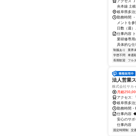
アクセス 
央本線 土岐
岐阜県多治
勤務時間 
メントを参照下
日数（週）..
仕事内容 
業研修専用
具体的な仕事
制服あり
業界
学歴不問
車通勤
長期歓迎
フル
法人営業
株式会社サカ
月給250,0
ア
岐阜県多治
勤務時間・曜
仕事内容:
安心のサポ
仕事内容 ＝
固定時間制
交