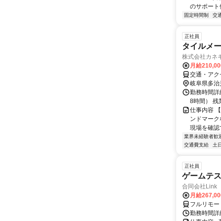
のサポート体
固定時間制
交
正社員
タイルメ
株式会社カネ
月給210,0
交通・アク
岐阜県多治
勤務時間詳細
8時間） 
仕事内容 
ンドマーク
現場を確認
業界未経験者歓
交通費支給
土
正社員
ゲームテ
合同会社Link
月給267,0
フルリモー
勤務時間詳細