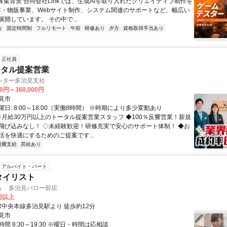
●募集背景 合同会社Linkでは、生成AIを取り入れたクリエイティブ制作を
C・物販事業、Webサイト制作、システム関連のサポートなど、幅広い
開しています。 その中で...
り
固定時間制
フルリモート
午前
研修あり
夕方
資格取得手当あり
正社員
ータル提案営業
ンター多治見支社
00円～360,000円
見市
日: 8:00～18:00（実働8時間） ※時期により多少変動あり
 ◇月給30万円以上のトータル提案営業スタッフ ◆100％反響営業！新規
飛び込みなし！ ◇未経験歓迎！研修充実で安心のサポート体制！ ◆お
活を快適にするためのご提案です...
通費支給
昇給あり
アルバイト・パート
タイリスト
ュ 多治見バロー前店
0円以上
R中央本線多治見駅より 徒歩約12分
見市
間 8:30～19:30 ※曜日・時間は応相談