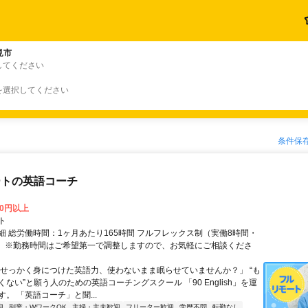
見市
してください
を選択してください
条件保
ートの英語コーチ
00円以上
ト
細 総労働時間：1ヶ月あたり165時間 フルフレックス制（実働8時間・
） ※勤務時間はご希望第一で調整しますので、お気軽にご相談くださ
「せっかく身につけた英語力、使わないまま眠らせていませんか？」 “も
ない”と願う人のための英語コーチングスクール 「90 English」を運
。 「英語コーチ」と聞...
迎
副業・WワークOK
主婦・主夫歓迎
フリーター歓迎
学歴不問
転勤なし