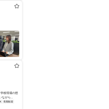
な学校現場の想
がら...
K
長期歓迎