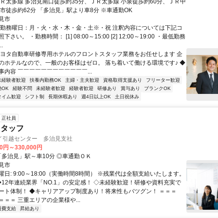
ＪＲ太多線 多治見南口徒歩約35分、ＪＲ太多線 小泉徒歩約60分、ＪＲ中
市徒歩約62分 「多治見」駅より車8分 ※車通勤OK
見市
・勤務曜日：月・火・水・木・金・土※・祝 注釈内容については下記コ
さい。 ・勤務時間： [1] 08:00～15:00 [2] 12:00～19:00 ・最低勤務
.
トヨタ自動車研修専用ホテルのフロントスタッフ業務をお任せします 企
のホテルなので、一般のお客様はゼロ。 落ち着いて働ける環境です♪ ◆
内容 ￣￣￣￣￣￣￣￣￣￣￣￣...
未経験者歓迎
扶養内勤務OK
主婦・主夫歓迎
資格取得支援あり
フリーター歓迎
OK
経験不問
未経験者歓迎
経験者歓迎
研修あり
賞与あり
ブランクOK
タイム歓迎
シフト制
長期休暇あり
週4日以上OK
土日祝休み
正社員
スタッフ
イ引越センター 多治見支社
00円～330,000円
クセス: 「多治見」駅～車10分 ◎車通勤ＯＫ
見市
日: 9:00～18:00（実働時間8時間） ※残業代は全額支給いたします。
 ◆12年連続業界「NO.1」の安定感！ ◇未経験歓迎！研修や資料充実で
ート体制！ ◆キャリアアップ制度あり！将来性もバツグン！ ＝＝＝
＝＝ 三重エリアの企業様や...
通費支給
昇給あり