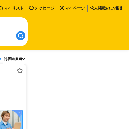
マイリスト
メッセージ
マイページ
求人掲載のご相談
存
関連度順