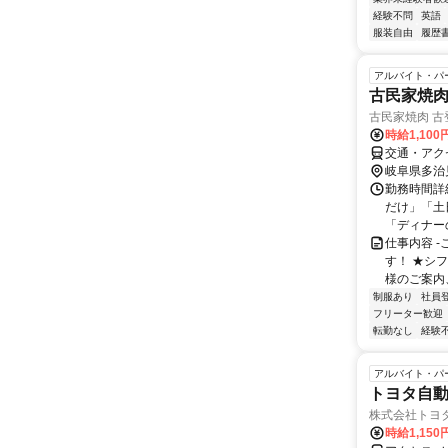
経験不問
英語
服装自由
履歴
アルバイト・パ
古民家焼
古民家焼肉 古
時給1,10
交通・アク
岐阜県多治
勤務時間詳細 
だけ」「土
「ディナーの
仕事内容 
す！ ★シ
様のご案内、
制服あり
社員
フリーター歓迎
転勤なし
経験
アルバイト・パ
トヨタ自
株式会社トヨ
時給1,150