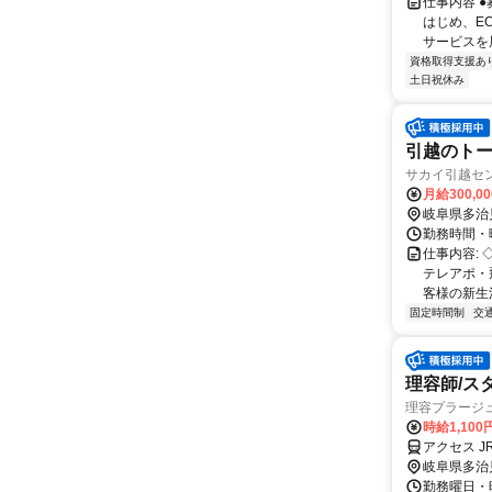
仕事内容 
はじめ、E
サービスを展
資格取得支援あ
土日祝休み
引越のト
サカイ引越セ
月給300,0
岐阜県多治
勤務時間・曜
仕事内容:
テレアポ・
客様の新生
固定時間制
交
理容師/ス
理容プラージ
時給1,10
アクセス J
岐阜県多治
勤務曜日・時