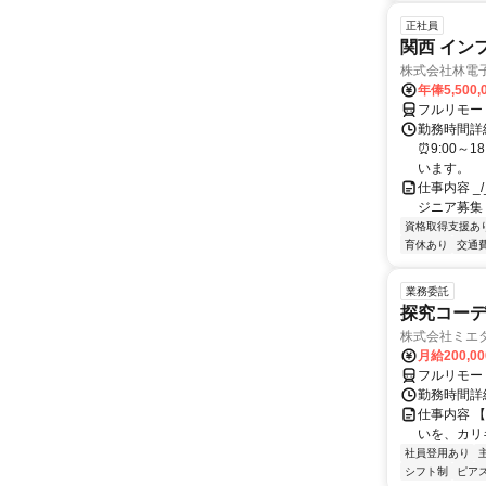
正社員
関西 イン
株式会社林電
年俸5,500,
フルリモー
勤務時間詳細
⏰9:00～
います。
仕事内容 _/_
ジニア募集
資格取得支援あ
育休あり
交通
業務委託
探究コー
株式会社ミエ
月給200,0
フルリモー
勤務時間詳細
仕事内容 
いを、カリ
社員登用あり
シフト制
ピアス