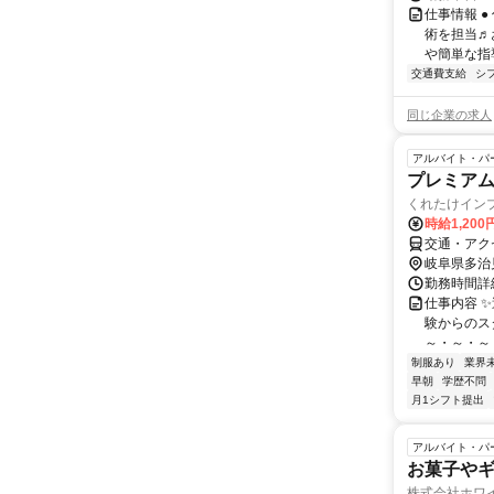
仕事情報 
術を担当♬
や簡単な指
交通費支給
シ
同じ企業の求人
アルバイト・パ
プレミア
くれたけイン
時給1,200
交通・アク
岐阜県多治
勤務時間詳細
仕事内容 
験からのス
～・～・～・
制服あり
業界
早朝
学歴不問
月1シフト提出
アルバイト・パ
お菓子や
株式会社ホワ