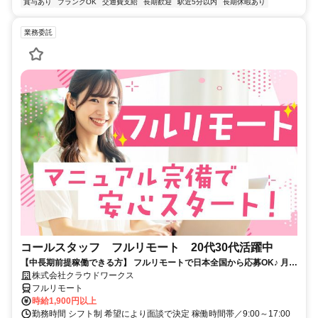
賞与あり
ブランクOK
交通費支給
長期歓迎
駅近5分以内
長期休暇あり
業務委託
コールスタッフ フルリモート 20代30代活躍中
【中長期前提稼働できる方】 フルリモートで日本全国から応募OK♪ 月稼
働80時間で安定収入！
株式会社クラウドワークス
フルリモート
時給1,900円以上
勤務時間 シフト制 希望により面談で決定 稼働時間帯／9:00～17:00