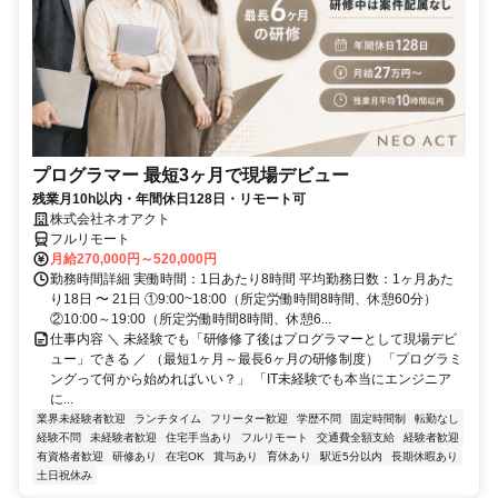
プログラマー 最短3ヶ月で現場デビュー
残業月10h以内・年間休日128日・リモート可
株式会社ネオアクト
フルリモート
月給270,000円～520,000円
勤務時間詳細 実働時間：1日あたり8時間 平均勤務日数：1ヶ月あた
り18日 〜 21日 ①9:00~18:00（所定労働時間8時間、休憩60分）
②10:00～19:00（所定労働時間8時間、休憩6...
仕事内容 ＼ 未経験でも「研修修了後はプログラマーとして現場デビ
ュー」できる ／ （最短1ヶ月～最長6ヶ月の研修制度） 「プログラミ
ングって何から始めればいい？」 「IT未経験でも本当にエンジニア
に...
業界未経験者歓迎
ランチタイム
フリーター歓迎
学歴不問
固定時間制
転勤なし
経験不問
未経験者歓迎
住宅手当あり
フルリモート
交通費全額支給
経験者歓迎
有資格者歓迎
研修あり
在宅OK
賞与あり
育休あり
駅近5分以内
長期休暇あり
土日祝休み