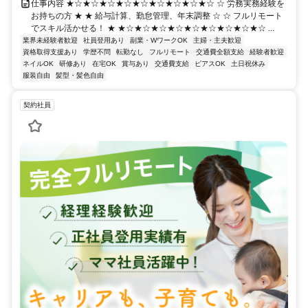
仕事内容 ★☆★☆★☆★☆★☆★☆★☆★☆★☆ ☆ 労務実務経験を
お持ちの方 ★ ★ 給与計算、勤怠管理、年末調整 ☆ ☆ フルリモート
でスキル活かせる！ ★ ★☆★☆★☆★☆★☆★☆★☆★☆★☆ ...
業界未経験者歓迎
社員登用あり
副業・WワークOK
主婦・主夫歓迎
資格取得支援あり
学歴不問
転勤なし
フルリモート
交通費全額支給
経験者歓迎
ネイルOK
研修あり
在宅OK
賞与あり
交通費支給
ピアスOK
土日祝休み
服装自由
髪型・髪色自由
契約社員