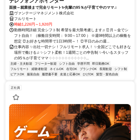
テレフォンアポインター
面接～就業後まで完全リモート✨先輩の95％が子育て中のママ♫
ヴァンテージマネジメント株式会社
フルリモート
時給1,226円～1,920円
勤務時間詳細 完全シフト制 希望を最大限考慮します♫ ⏰月～金でシ
フト自由！ （稼働目安時間： 9:00～17:00 ） ※週9時間以上の稼働を
想定 ⏰お好きな時間帯で1日3時間～！ ⏰平日のみの週...
仕事内容 ✨出社一切ナシ！フルリモート求人！ ✨全国どこでも好きな
場所で働ける♫ ✨シフト柔軟！1週間ごとの申告制 ✨今いるスタッフ
の95％が子育てママ ༶ ༶ ༶ ༶ ༶ ༶ ༶ ༶ ༶ ༶ ༶ ༶...
主婦・主夫歓迎
フリーター歓迎
シフト自由
学歴不問
即日勤務OK
フルリモート
経験者歓迎
ネイルOK
在宅OK
ブランクOK
長期歓迎
シフト制
ピアスOK
服装自由
履歴書不要
友達と応募OK
ひげOK
髪型・髪色自由
正社員