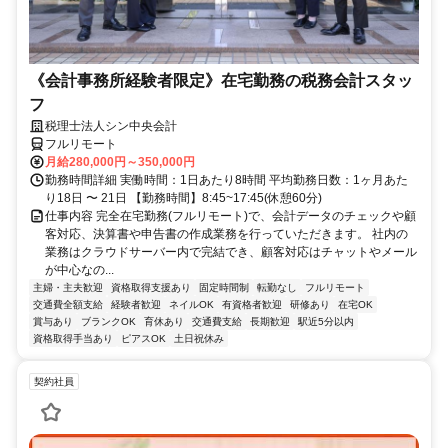
《会計事務所経験者限定》在宅勤務の税務会計スタッ
フ
税理士法人シン中央会計
フルリモート
月給280,000円～350,000円
勤務時間詳細 実働時間：1日あたり8時間 平均勤務日数：1ヶ月あた
り18日 〜 21日 【勤務時間】8:45~17:45(休憩60分)
仕事内容 完全在宅勤務(フルリモート)で、会計データのチェックや顧
客対応、決算書や申告書の作成業務を行っていただきます。 社内の
業務はクラウドサーバー内で完結でき、顧客対応はチャットやメール
が中心なの...
主婦・主夫歓迎
資格取得支援あり
固定時間制
転勤なし
フルリモート
交通費全額支給
経験者歓迎
ネイルOK
有資格者歓迎
研修あり
在宅OK
賞与あり
ブランクOK
育休あり
交通費支給
長期歓迎
駅近5分以内
資格取得手当あり
ピアスOK
土日祝休み
契約社員