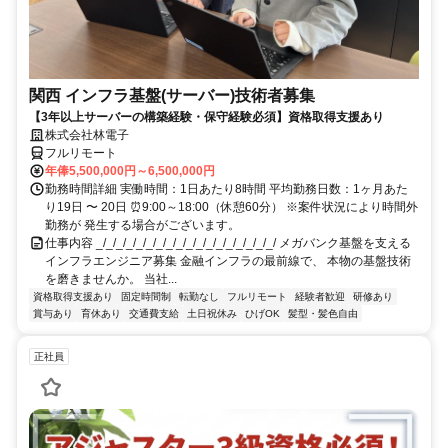
関西 インフラ基盤(サーバー)技術者募集
【3年以上サーバーの構築経験・保守経験必須】資格取得支援あり
株式会社林電子
フルリモート
年俸5,500,000円～6,500,000円
勤務時間詳細 実働時間：1日あたり8時間 平均勤務日数：1ヶ月あた
り19日 〜 20日 ⏰9:00～18:00（休憩60分） ※案件状況により時間外
勤務が 発生する場合がございます。
仕事内容 _/_/_/_/_/_/_/_/_/_/_/_/_/_/_/_/_/_/ メガバンク基盤を支える
インフラエンジニア募集 金融インフラの最前線で、 本物の基盤技術
を磨きませんか。 当社...
資格取得支援あり
固定時間制
転勤なし
フルリモート
経験者歓迎
研修あり
賞与あり
育休あり
交通費支給
土日祝休み
ひげOK
髪型・髪色自由
正社員