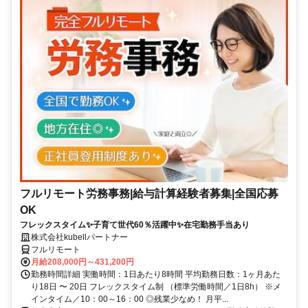
フルリモート労務事務|給与計算経験者募集|全国応募
OK
フレックスタイム✨子育て世代60％活躍中✨在宅勤務手当あり
株式会社kubellパートナー
フルリモート
月給208,000円～431,200円
勤務時間詳細 実働時間：1日あたり8時間 平均勤務日数：1ヶ月あた
り18日 〜 20日 フレックスタイム制 （標準労働時間／1日8h） ※メ
インタイム／10：00～16：00 ◎残業少なめ！ 月平...