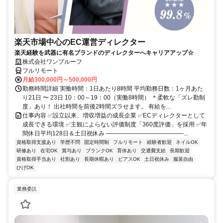
楽天市場中心のEC運営ディレクター
楽天経験を武器に有名ブランドのディレクターへキャリアアップ☆
株式会社ワンプルーフ
フルリモート
月給300,000円～500,000円
勤務時間詳細 実働時間：1日あたり8時間 平均勤務日数：1ヶ月あた
り21日 〜 23日 10：00～19：00（実働8時間） ＊柔軟な「ズレ勤制
度」あり！ 出社時間を前後2時間ズラせます。 有給を...
仕事内容 ✅設立以来、増収増益の成長企業 ✅ECディレクターとして
成長できる環境 ✅主観によらない評価制度「360度評価」を採用 ✅年
間休日平均128日＆土日祝休み ―――――――――――――...
資格取得支援あり
学歴不問
固定時間制
フルリモート
経験者歓迎
ネイルOK
研修あり
在宅OK
賞与あり
ブランクOK
育休あり
交通費支給
長期歓迎
資格取得手当あり
社割あり
長期休暇あり
ピアスOK
土日祝休み
服装自由
ひげOK
業務委託