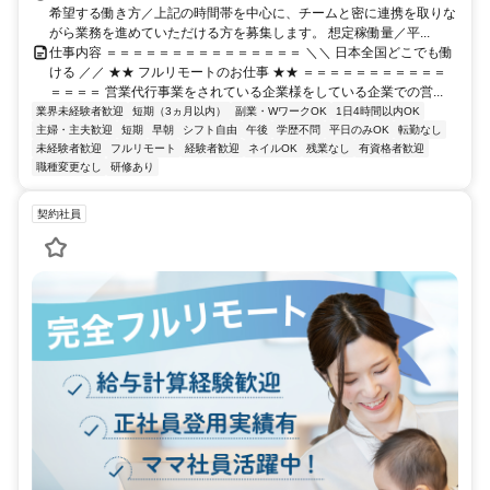
希望する働き方／上記の時間帯を中心に、チームと密に連携を取りな
がら業務を進めていただける方を募集します。 想定稼働量／平...
仕事内容 ＝＝＝＝＝＝＝＝＝＝＝＝＝＝＝ ＼＼ 日本全国どこでも働
ける ／／ ★★ フルリモートのお仕事 ★★ ＝＝＝＝＝＝＝＝＝＝＝
＝＝＝＝ 営業代行事業をされている企業様をしている企業での営...
業界未経験者歓迎
短期（3ヵ月以内）
副業・WワークOK
1日4時間以内OK
主婦・主夫歓迎
短期
早朝
シフト自由
午後
学歴不問
平日のみOK
転勤なし
未経験者歓迎
フルリモート
経験者歓迎
ネイルOK
残業なし
有資格者歓迎
職種変更なし
研修あり
契約社員