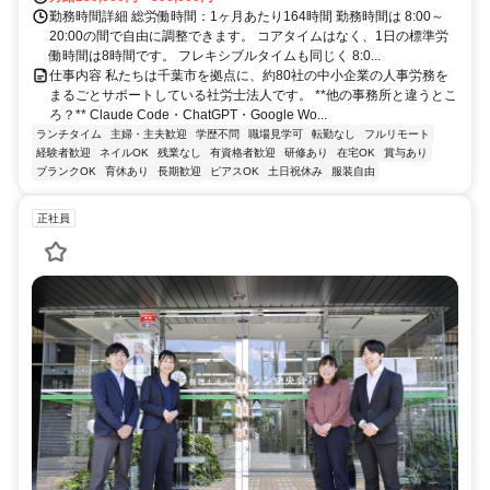
勤務時間詳細 総労働時間：1ヶ月あたり164時間 勤務時間は 8:00～
20:00の間で自由に調整できます。 コアタイムはなく、1日の標準労
働時間は8時間です。 フレキシブルタイムも同じく 8:0...
仕事内容 私たちは千葉市を拠点に、約80社の中小企業の人事労務を
まるごとサポートしている社労士法人です。 **他の事務所と違うとこ
ろ？** Claude Code・ChatGPT・Google Wo...
ランチタイム
主婦・主夫歓迎
学歴不問
職場見学可
転勤なし
フルリモート
経験者歓迎
ネイルOK
残業なし
有資格者歓迎
研修あり
在宅OK
賞与あり
ブランクOK
育休あり
長期歓迎
ピアスOK
土日祝休み
服装自由
正社員