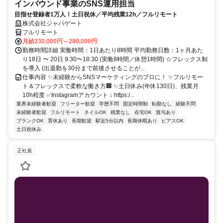
インバウンド事業のSNS運用担当
目指せ登録者1万人！土日祝休／平均残業12h／フルリモート
株式会社ジャパゲート
フルリモート
月給230,000円～280,000円
勤務時間詳細 実働時間：1日あたり8時間 平均勤務日数：1ヶ月あた
り18日 〜 20日 9:30〜18:30 (実働8時間／休憩1時間) ☆フレックス制
を導入 (出退勤を30分まで前後させることが...
仕事内容 ✨未経験からSNSマーケティングのプロに！ ✨フルリモー
ト＆フレックスで柔軟な働き方🏢 ✨土日休み(年休130日)、残業月
10h程度 ✅Instagramアカウント ↓ https:/...
業界未経験者歓迎
フリーター歓迎
学歴不問
固定時間制
転勤なし
経験不問
未経験者歓迎
フルリモート
ネイルOK
残業なし
在宅OK
賞与あり
ブランクOK
育休あり
長期歓迎
駅近5分以内
長期休暇あり
ピアスOK
土日祝休み
正社員