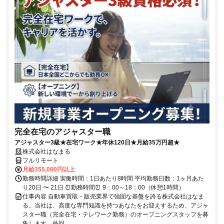
完全在宅のアジャスター職
アジャスター3級★在宅ワーク★年休120日★月給35万円超★
株式会社はなまる
フルリモート
月給355,000円以上
勤務時間詳細 実働時間：1日あたり8時間 平均勤務日数：1ヶ月あた
り20日 〜 21日 ⏰勤務時間⏰ 9：00～18：00（休憩1時間）
仕事内容 自動車買取・販売業界で強固な基盤を誇る株式会社はなま
る。当社は、高度な専門知識を持つあなたをお迎えするため、アジャ
スター職（完全在宅・テレワーク勤務）のオープニングスタッフを募
集します。外回...