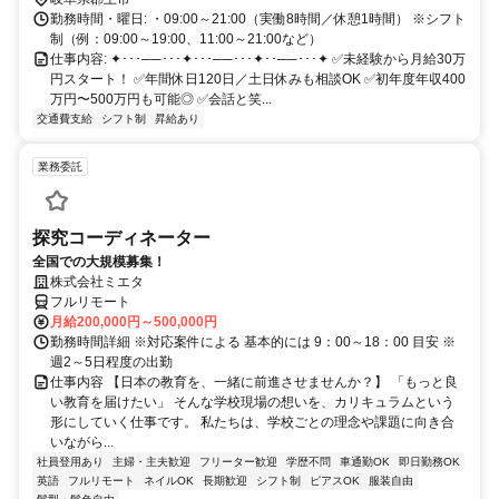
勤務時間・曜日: ・09:00～21:00（実働8時間／休憩1時間） ※シフト
制（例：09:00～19:00、11:00～21:00など）
仕事内容: ✦･･･──･･･✦･･･──･･･✦･･──･･･✦ ✅未経験から月給30万
円スタート！ ✅年間休日120日／土日休みも相談OK ✅初年度年収400
万円〜500万円も可能◎ ✅会話と笑...
交通費支給
シフト制
昇給あり
業務委託
探究コーディネーター
全国での大規模募集！
株式会社ミエタ
フルリモート
月給200,000円～500,000円
勤務時間詳細 ※対応案件による 基本的には 9：00～18：00 目安 ※
週2～5日程度の出勤
仕事内容 【日本の教育を、一緒に前進させませんか？】 「もっと良
い教育を届けたい」 そんな学校現場の想いを、カリキュラムという
形にしていく仕事です。 私たちは、学校ごとの理念や課題に向き合
いながら...
社員登用あり
主婦・主夫歓迎
フリーター歓迎
学歴不問
車通勤OK
即日勤務OK
英語
フルリモート
ネイルOK
長期歓迎
シフト制
ピアスOK
服装自由