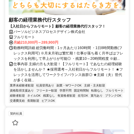
顧客の経理業務代行スタッフ
【入社日からフルリモート】顧客の経理業務代行スタッフ！
パーソルビジネスプロセスデザイン株式会社
フルリモート
月給210,000円～289,900円
勤務時間詳細 総労働時間：1ヶ月あたり160時間 ・1日8時間勤務(フ
レックス利用可) ※月末月初は繁忙期！仕事が落ち着く月半ばはフレ
ックスを利用して早上がりが可能◎ ・残業10～20時間程度 ※顧...
仕事内容 主婦の方も大歓迎！【フルリモート】であなたの経理経験
を活かしませんか？ ★採用選考～入社初日からフルリモート！ ★フ
レックスを活用してワークライフバランス抜群◎ ★主婦（夫）世代
が多く在籍...
業界未経験者歓迎
社員登用あり
副業・WワークOK
主婦・主夫歓迎
資格取得支援あり
フリーター歓迎
学歴不問
固定時間制
転勤なし
フルリモート
経験者歓迎
ネイルOK
残業なし
有資格者歓迎
在宅OK
賞与あり
ブランクOK
交通費支給
長期歓迎
ピアスOK
契約社員