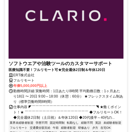
ソフトウエアや治験ツールのカスタマーサポート
医療知識不要！フルリモート可★完全週休2日制＆年休120日
ERT株式会社
フルリモート
年俸5,000,000円以上
勤務時間詳細 実働時間：1日あたり8時間 平均勤務日数：1ヶ月あた
り18日 〜 20日 9:00～18:00（休憩：60分） ★フレックスタイム制あ
り（標準労働時間8時間）
仕事内容 ◤￣￣￣￣￣￣￣￣￣￣￣￣￣￣￣￣￣￣◥ ★働くポイン
ト！★ ￣￣￣￣￣￣￣￣￣￣￣￣￣￣￣￣￣￣ ◆フルリモートOK！
◆完全週休2日制（土日祝）＆年休120日 ◆20代後半～40代の...
業界未経験者歓迎
学歴不問
固定時間制
転勤なし
経験不問
英語
未経験者歓迎
フルリモート
交通費全額支給
午前
経験者歓迎
研修あり
夕方
在宅OK