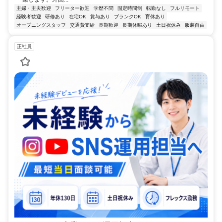
主婦・主夫歓迎
フリーター歓迎
学歴不問
固定時間制
転勤なし
フルリモート
経験者歓迎
研修あり
在宅OK
賞与あり
ブランクOK
育休あり
オープニングスタッフ
交通費支給
長期歓迎
長期休暇あり
土日祝休み
服装自由
正社員