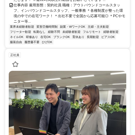
仕事内容 雇用形態：契約社員 職種：アウトバウンドコールスタッ
フ、インバウンドコールスタッフ、一般事務 ＊各種制度が整った環
境の中での在宅ワーク！ ＊出社不要で全国から応募可能◎ ＊PCやモ
ニター等...
業界未経験者歓迎
変形労働時間制
副業・WワークOK
主婦・主夫歓迎
フリーター歓迎
転勤なし
経験不問
未経験者歓迎
フルリモート
経験者歓迎
ネイルOK
研修あり
在宅OK
ブランクOK
育休あり
長期歓迎
ピアスOK
服装自由
履歴書不要
ひげOK
正社員