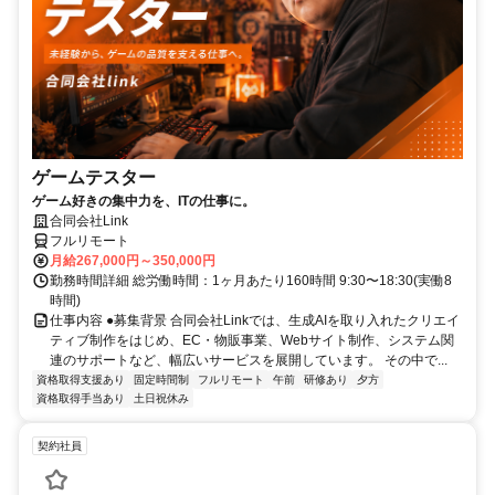
ゲームテスター
ゲーム好きの集中力を、ITの仕事に。
合同会社Link
フルリモート
月給267,000円～350,000円
勤務時間詳細 総労働時間：1ヶ月あたり160時間 9:30〜18:30(実働8
時間)
仕事内容 ●募集背景 合同会社Linkでは、生成AIを取り入れたクリエイ
ティブ制作をはじめ、EC・物販事業、Webサイト制作、システム関
連のサポートなど、幅広いサービスを展開しています。 その中で...
資格取得支援あり
固定時間制
フルリモート
午前
研修あり
夕方
資格取得手当あり
土日祝休み
契約社員