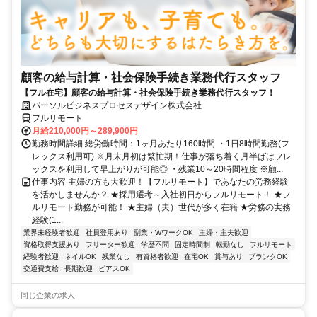
顧客の給与計算・社会保険手続き業務代行スタッフ
【フル在宅】顧客の給与計算・社会保険手続き業務代行スタッフ！
パーソルビジネスプロセスデザイン株式会社
フルリモート
月給210,000円～289,900円
勤務時間詳細 総労働時間：1ヶ月あたり160時間 ・1日8時間勤務(フ
レックス利用可) ※月末月初は繁忙期！仕事が落ち着く月半ばはフレ
ックスを利用して早上がりが可能◎ ・残業10～20時間程度 ※顧...
仕事内容 主婦の方も大歓迎！【フルリモート】であなたの労務経験
を活かしませんか？ ★採用選考～入社初日からフルリモート！ ★フ
ルリモート勤務が可能！ ★主婦（夫）世代が多く在籍 ★労務の実務
経験(1...
業界未経験者歓迎
社員登用あり
副業・WワークOK
主婦・主夫歓迎
資格取得支援あり
フリーター歓迎
学歴不問
固定時間制
転勤なし
フルリモート
経験者歓迎
ネイルOK
残業なし
有資格者歓迎
在宅OK
賞与あり
ブランクOK
交通費支給
長期歓迎
ピアスOK
同じ企業の求人