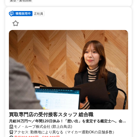
髪型・髪色自由
正社員
買取専門店の受付接客スタッフ 総合職
月給36万円〜／年間120日休み！「想い出」を査定する鑑定士へ。会話
を楽しみながら稼げる未経験歓迎の仕事
モノ・ループ株式会社 (郡上白鳥店)
アクセス: 勤務地により異なる（マイカー通勤OKの店舗多数）