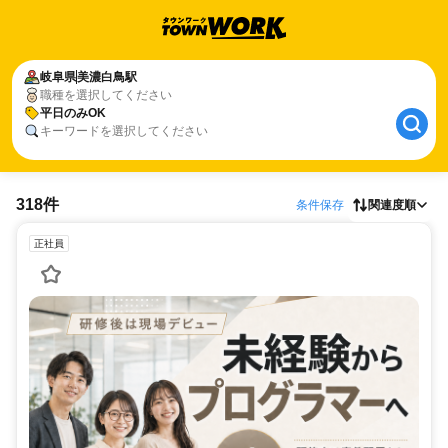
岐阜県
美濃白鳥駅
職種を選択してください
平日のみOK
キーワードを選択してください
318件
条件保存
関連度順
正社員