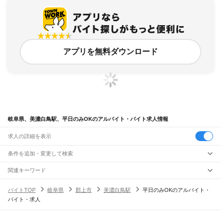
アプリを無料ダウンロード
岐阜県、美濃白鳥駅、平日のみOKのアルバイト・バイト求人情報
求人の詳細を表示
条件を追加・変更して検索
市区町村を追加・変更
関連キーワード
完全在宅ワーク 全国
シール貼り 在宅
現在地周辺
ガチャガチャ
犬カフェ
岐阜県
駅を追加・変更
バイトTOP
岐阜県
郡上市
美濃白鳥駅
平日のみOKのアルバイト・
岐阜県
すべて
バイト・求人
岐阜市
大垣市
高山市
多治見市
関市
中津川市
美濃市
瑞浪市
羽島市
恵那市
職種を追加・変更
JR中央本線(名古屋～塩尻)
美濃加茂市
土岐市
各務原市
可児市
山県市
瑞穂市
飛騨市
本巣市
郡上市
下呂市
古虎渓駅
多治見駅
土岐市駅
瑞浪駅
釜戸駅
武並駅
恵那駅
美乃坂本駅
中津川駅
飲食・フードサービス
海津市
羽島郡
養老郡
不破郡
安八郡
揖斐郡
本巣郡
加茂郡
可児郡
大野郡
特徴を追加・変更