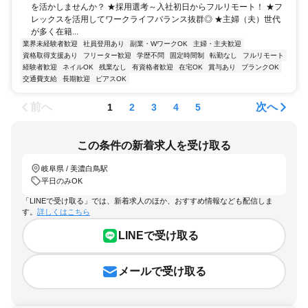
を活かしませんか？ ★採用選考～入社初日からフルリモート！ ★フ
レックスを活用してワークライフバランス抜群◎ ★主婦（夫）世代
が多く在籍...
業界未経験者歓迎
社員登用あり
副業・WワークOK
主婦・主夫歓迎
資格取得支援あり
フリーター歓迎
学歴不問
固定時間制
転勤なし
フルリモート
経験者歓迎
ネイルOK
残業なし
有資格者歓迎
在宅OK
賞与あり
ブランクOK
交通費支給
長期歓迎
ピアスOK
前へ
次へ
1
2
3
4
5
この条件の新着求人を受け取る
岐阜県 / 美濃白鳥駅
平日のみOK
「LINEで受け取る」では、新着求人のほか、おすすめ情報なども配信しま
す。
詳しくはこちら
LINEで受け取る
メールで受け取る