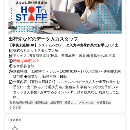
出荷先などのデータ入力スタッフ
【事務未経験OK】システムへのデータ入力や出荷作業のお手伝い／土日
休み／冷暖房完備／髪色自由
株式会社ホットスタッフ大垣
アクセス JR東海道本線(岐阜～美濃赤坂・米原)垂井駅から車で10分
友江駅(養老鉄道養老線)～車で9分 美濃青柳駅(養老鉄道養老線)～車で
時給1,300円以上
11分 (ザ・ビッグ養老店さん近く) ◆車・バイク・自転車・徒歩通勤
岐阜県養老郡
OK ◆無料駐車場・駐輪場あり
勤務時間 ＜勤務時間＞ 8:00～16:00 8:00～17:00 (実働7～8時間/休憩
1時間) ◆残業なし 勤務形態：日勤
仕事内容 【事務未経験OK】システムへのデータ入力や出荷作業のお
手伝い／土日休み／冷暖房完備／髪色自由 事務＆出荷のお手伝いス
タッフさん募集♪ おすすめポイント- ▼日勤＆残業なし 残業なしで定
時...
業界未経験者歓迎
車通勤OK
経験不問
残業なし
ブランクOK
交通費支給
シフト制
派遣社員