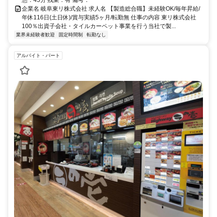
憩：45分 残業：有 備考：
企業名 岐阜東リ株式会社 求人名 【製造総合職】未経験OK/毎年昇給/
年休116日(土日休)/賞与実績5ヶ月/転勤無 仕事の内容 東リ株式会社
100％出資子会社・タイルカーペット事業を行う当社で製...
業界未経験者歓迎
固定時間制
転勤なし
アルバイト・パート