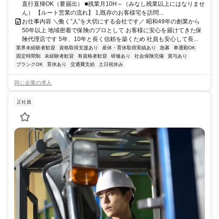
直行直帰OK（要届出） ■残業月10H～（みなし残業以上にはなりませ
ん） 【ルート営業の流れ】 1,既存のお客様宅を訪問...
お仕事内容 ＼働く”人”を大切にする会社です／ 昭和49年の創業から
50年以上 地域密着で保険のプロとして お客様に安心を届けてきた保
険代理店です 5年、10年と長く信頼を築くため 社員も安心して長...
業界未経験者歓迎
資格取得支援あり
産休・育休取得実績あり
急募
車通勤OK
固定時間制
未経験者歓迎
有資格者歓迎
研修あり
社会保険完備
賞与あり
ブランクOK
育休あり
交通費支給
土日祝休み
同じ企業の求人
正社員