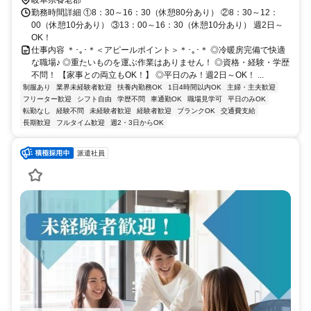
勤務時間詳細 ①8：30～16：30（休憩80分あり） ②8：30～12：
00（休憩10分あり） ③13：00～16：30（休憩10分あり） 週2日～
OK！
仕事内容 ＊･｡･＊＜アピールポイント＞＊･｡･＊ ◎冷暖房完備で快適
な職場♪ ◎重たいものを運ぶ作業はありません！ ◎資格・経験・学歴
不問！ 【家事との両立もOK！】 ◎平日のみ！週2日～OK！ ...
制服あり
業界未経験者歓迎
扶養内勤務OK
1日4時間以内OK
主婦・主夫歓迎
フリーター歓迎
シフト自由
学歴不問
車通勤OK
職場見学可
平日のみOK
転勤なし
経験不問
未経験者歓迎
経験者歓迎
ブランクOK
交通費支給
長期歓迎
フルタイム歓迎
週2・3日からOK
派遣社員