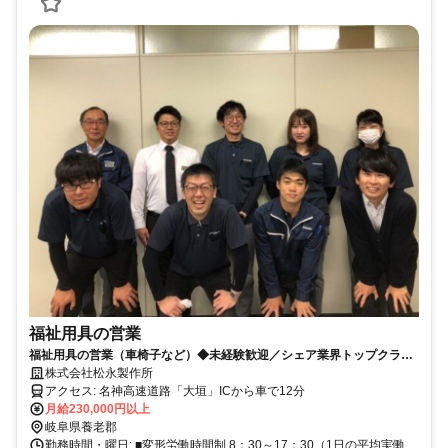
福祉用具の営業
福祉用具の営業（車椅子など）◆未経験歓迎／シェア業界トップクラス
／賞与年2～3回／年休120／転勤無
株式会社松永製作所
アクセス: 名神高速道路「大垣」ICから車で12分
月給230,000円以上
岐阜県養老郡
勤務時間・曜日: ■変形労働時間制 8：30～17：30（1日の平均実働