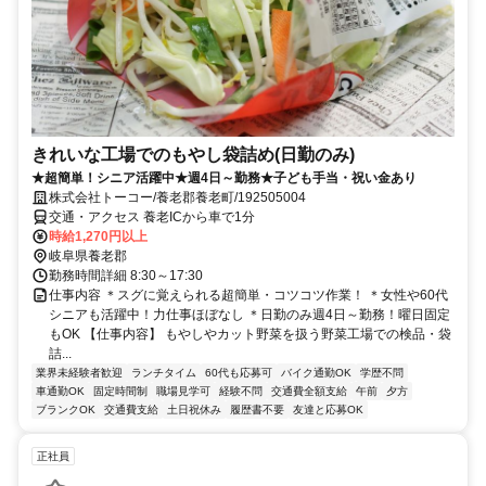
きれいな工場でのもやし袋詰め(日勤のみ)
★超簡単！シニア活躍中★週4日～勤務★子ども手当・祝い金あり
株式会社トーコー/養老郡養老町/192505004
交通・アクセス 養老ICから車で1分
時給1,270円以上
岐阜県養老郡
勤務時間詳細 8:30～17:30
仕事内容 ＊スグに覚えられる超簡単・コツコツ作業！ ＊女性や60代
シニアも活躍中！力仕事ほぼなし ＊日勤のみ週4日～勤務！曜日固定
もOK 【仕事内容】 もやしやカット野菜を扱う野菜工場での検品・袋
詰...
業界未経験者歓迎
ランチタイム
60代も応募可
バイク通勤OK
学歴不問
車通勤OK
固定時間制
職場見学可
経験不問
交通費全額支給
午前
夕方
ブランクOK
交通費支給
土日祝休み
履歴書不要
友達と応募OK
正社員