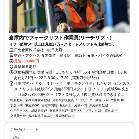
倉庫内でフォークリフト作業員(リーチリフト)
リフト経験5年以上は月給27万～スタート／リフトも未経験OK
日比倉庫株式会社 岐阜支店
交通・アクセス 養老鉄道「烏江駅」車12分 ★車・バイク通勤OK
月給230,000円
岐阜県養老郡
勤務時間詳細 実働時間：1日あたり7時間55分 平均勤務日数：1ヶ月
あたり21日 〜 22日 8:30～17:30（実働7時間55分）
仕事内容 -＜ＰＯＩＮＴ＞- ＊「モクモクと仕事がしたい方」にオスス
メ ＊リフト未経験OK／月給23万円スタート◎ ＊リフト経験5年以上
／月給27万1000円◎ ＊リフト免許は入社後に資格取得できます...
制服あり
業界未経験者歓迎
資格取得支援あり
フリーター歓迎
バイク通勤OK
学歴不問
車通勤OK
固定時間制
転勤なし
経験不問
未経験者歓迎
住宅手当あり
経験者歓迎
有資格者歓迎
賞与あり
ブランクOK
育休あり
交通費支給
資格取得手当あり
長期休暇あり
アルバイト・パート