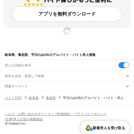
アプリを無料ダウンロード
岐阜県、養老郡、平日のみOKのアルバイト・バイト求人情報
求人の詳細を表示
条件を追加・変更して検索
市区町村を追加・変更
関連キーワード
岐阜県 平日のみOK 養老町
岐阜県 養老郡 平日のみパート 養老町
岐阜県
駅を追加・変更
バイトTOP
岐阜県
養老郡
平日のみOKのアルバイト・バイト・求人
岐阜県 平日のみOK 平日のみ
岐阜県 本巣郡 平日のみ
岐阜県 岐阜市 平日のみ
岐阜県
すべて
岐阜市
大垣市
高山市
多治見市
関市
中津川市
美濃市
瑞浪市
羽島市
恵那市
職種を追加・変更
JR中央本線(名古屋～塩尻)
美濃加茂市
土岐市
各務原市
可児市
山県市
瑞穂市
飛騨市
本巣市
郡上市
下呂市
古虎渓駅
多治見駅
土岐市駅
瑞浪駅
釜戸駅
武並駅
恵那駅
美乃坂本駅
中津川駅
飲食・フードサービス
海津市
羽島郡
養老郡
不破郡
安八郡
揖斐郡
本巣郡
加茂郡
可児郡
大野郡
ヘルプ・お問い合わせ
サイトマップ
利用規約・プライバシーポリシー
特徴を追加・変更
落合川駅
坂下駅
飲食・フードサービス
すべて
[企業]求人広告の掲載相談
ホールスタッフ
キッチンスタッフ
皿洗い・洗い場
精肉・鮮魚加工
給食調理
人気
JR高山本線
雇用形態を追加・変更
新着求人を受け取る
パン屋（ベーカリー）
フードカウンター販売員
バー（BAR）・バーテンダー
日払いOK
高校生歓迎
学生歓迎
深夜の仕事
髪型・髪色自由
ひげOK
ネイルOK
岐阜駅
長森駅
那加駅
蘇原駅
各務ケ原駅
鵜沼駅
坂祝駅
美濃太田駅
古井駅
中川辺駅
飲食店補助（開店・閉店準備）
飲食店（店長・マネージャー）