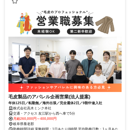
毛皮製品のアパレル企画営業(法人提案)
年休125日／転勤無／海外出張／完全週休2日／9割中途入社
株式会社高木ミンク本社
交通・アクセス 友江駅から西へ車で5分
月給260,000円～400,000円
岐阜県養老郡
勤務時間詳細 実働時間：1日あたり8時間 平均勤務日数：1ヶ月あた