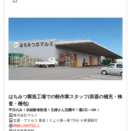
はちみつ製造工場での軽作業スタッフ(容器の補充・検
査・梱包)
平日のみ！未経験者歓迎！主婦さん活躍中！週2日～OK！
株式会社マルミ
交通・アクセス 養老ＩＣより東へ車で5分 ※車通勤可
時給1,080円以上
岐阜県養老郡