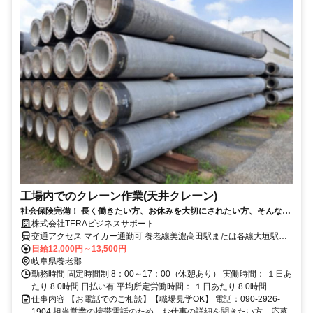
工場内でのクレーン作業(天井クレーン)
社会保険完備！ 長く働きたい方、お休みを大切にされたい方、そんな方
にぴったりの派遣会社です♪
株式会社TERAビジネスサポート
交通アクセス マイカー通勤可 養老線美濃高田駅または各線大垣駅下
車 車通勤が便利です
日給12,000円～13,500円
岐阜県養老郡
勤務時間 固定時間制 8：00～17：00（休憩あり） 実働時間： １日あ
たり 8.0時間 日払い有 平均所定労働時間： １日あたり 8.0時間
仕事内容 【お電話でのご相談】【職場見学OK】 電話：090-2926-
1904 担当営業の携帯電話のため、お仕事の詳細を聞きたい方、応募