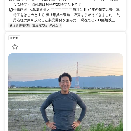
7.75時間） ◎残業は月平均20時間以下です！
仕事内容: ＜募集背景＞ ￣￣￣￣￣￣ 当社は1974年の創業以来、車
椅子をはじめとする 福祉用具の製造・販売を手がけてきました。 利
用者様の声を反映した製品開発を強みに、 現在では200種類以上...
変形労働時間制
交通費支給
昇給あり
正社員