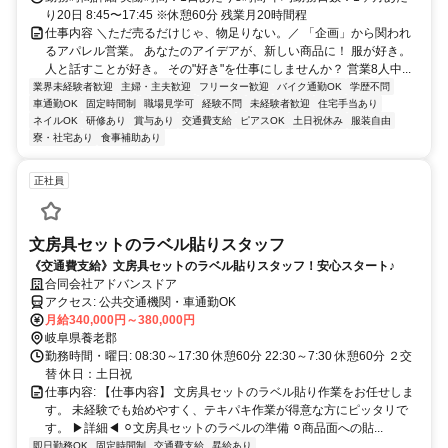
り20日 8:45〜17:45 ※休憩60分 残業⽉20時間程
仕事内容 ＼ただ売るだけじゃ、物足りない。／ 「企画」から関われ
るアパレル営業。 あなたのアイデアが、新しい商品に！ 服が好き。
人と話すことが好き。 その"好き"を仕事にしませんか？ 営業8人中...
業界未経験者歓迎
主婦・主夫歓迎
フリーター歓迎
バイク通勤OK
学歴不問
車通勤OK
固定時間制
職場見学可
経験不問
未経験者歓迎
住宅手当あり
ネイルOK
研修あり
賞与あり
交通費支給
ピアスOK
土日祝休み
服装自由
寮・社宅あり
食事補助あり
正社員
文房具セットのラベル貼りスタッフ
《交通費支給》文房具セットのラベル貼りスタッフ！安心スタート♪
合同会社アドバンスドア
アクセス: 公共交通機関・車通勤OK
月給340,000円～380,000円
岐阜県養老郡
勤務時間・曜日: 08:30～17:30 休憩60分 22:30～7:30 休憩60分 ２交
替 休日：土日祝
仕事内容: 【仕事内容】 文房具セットのラベル貼り作業をお任せしま
す。 未経験でも始めやすく、テキパキ作業が得意な方にピッタリで
す。 ▶詳細◀︎ ⚪︎文房具セットのラベルの準備 ⚪︎商品面への貼...
即日勤務OK
固定時間制
交通費支給
昇給あり