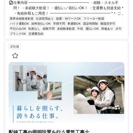
仕事内容 ━━━━━━━━━━━━━━━━━ ・経験・スキル不
問！ ・未経験大歓迎！ ・週払い／前払いOK！ ・交通費も別途支給＊
・有給休暇もご用意！ ━━━━━━━━━━━━━━━━━ *＊ ご...
業界未経験者歓迎
社員登用あり
副業・WワークOK
フリーター歓迎
バイク通勤OK
給料前払いOK
学歴不問
車通勤OK
固定時間制
職場見学可
平日のみOK
転勤なし
経験不問
未経験者歓迎
午前
週払いOK
研修あり
夕方
ブランクOK
交通費支給
正社員
配線工事や照明設置を行う電気工事士