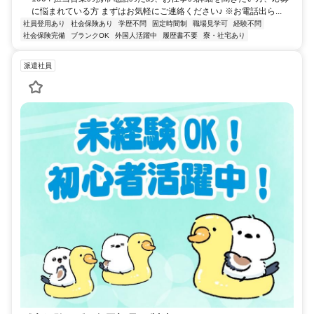
に悩まれている方 まずはお気軽にご連絡ください♪ ※お電話出ら...
社員登用あり
社会保険あり
学歴不問
固定時間制
職場見学可
経験不問
社会保険完備
ブランクOK
外国人活躍中
履歴書不要
寮・社宅あり
派遣社員