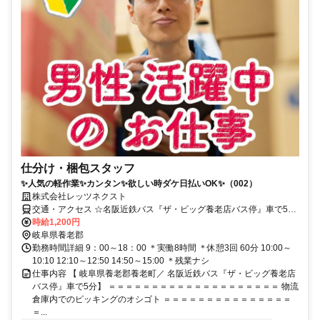
仕分け・梱包スタッフ
✨人気の軽作業✨カンタン✨欲しい時ダケ日払いOK✨（002）
株式会社レッツネクスト
交通・アクセス ☆名阪近鉄バス『ザ・ビッグ養老店バス停』車で5分
／車・バイク通勤OK
時給1,200円
岐阜県養老郡
勤務時間詳細 9：00～18：00 ＊実働8時間 ＊休憩3回 60分 10:00～
10:10 12:10～12:50 14:50～15:00 ＊残業ナシ
仕事内容 【 岐阜県養老郡養老町／ 名阪近鉄バス『ザ・ビッグ養老店
バス停』車で5分】 ＝＝＝＝＝＝＝＝＝＝＝＝＝＝＝＝＝＝＝＝ 物流
倉庫内でのピッキングのオシゴト ＝＝＝＝＝＝＝＝＝＝＝＝＝＝＝
＝...