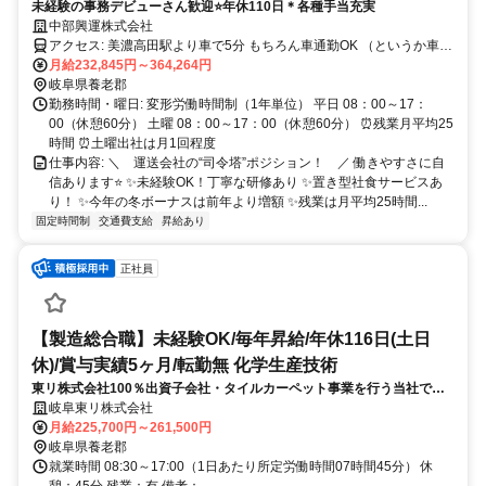
未経験の事務デビューさん歓迎⭐年休110日＊各種手当充実
中部興運株式会社
アクセス: 美濃高田駅より車で5分 もちろん車通勤OK （というか車が
楽）
月給232,845円～364,264円
岐阜県養老郡
勤務時間・曜日: 変形労働時間制（1年単位） 平日 08：00～17：
00（休憩60分） 土曜 08：00～17：00（休憩60分） ⏰残業月平均25
時間 ⏰土曜出社は月1回程度
仕事内容: ＼ 運送会社の“司令塔”ポジション！ ／ 働きやすさに自
信あります⭐ ✨未経験OK！丁寧な研修あり ✨置き型社食サービスあ
り！ ✨今年の冬ボーナスは前年より増額 ✨残業は月平均25時間...
固定時間制
交通費支給
昇給あり
正社員
【製造総合職】未経験OK/毎年昇給/年休116日(土日
休)/賞与実績5ヶ月/転勤無 化学生産技術
東リ株式会社100％出資子会社・タイルカーペット事業を行う当社で製
造職をお任せします。製造総合職として品質管理/生産管理など、意向や
岐阜東リ株式会社
スキルに併せてお任せします。未経験者も活躍中です！
月給225,700円～261,500円
岐阜県養老郡
就業時間 08:30～17:00（1日あたり所定労働時間07時間45分） 休