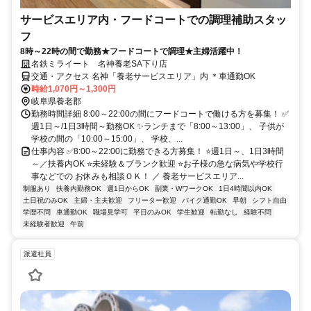
サービスエリア内・フードコートでの調理補助スタッ
フ
8時～22時の間で勤務★フードコートで調理★主婦活躍中！
名鉄ミライート 名神養老SA下り店
交通・アクセス 名神「養老サービスエリア」内 ＊車通勤OK
時給1,070円～1,300円
岐阜県養老郡
勤務時間詳細 8:00～22:00の間にフードコートで働ける方を募集！ ✅
週1日～/1日3時間～勤務OK ✨ランチまで「8:00～13:00」、 子供が
学校の間の「10:00～15:00」、 学校、...
仕事内容 ✅8:00～22:00に勤務できる方募集！ ⭐週1日～、1日3時間
～／扶養内OK ⭐未経験＆ブランク歓迎 ⭐お子様の急な病気や学校行
事などでの お休みも相談ＯＫ！ ／ 養老サービスエリア...
制服あり
扶養内勤務OK
週1日からOK
副業・WワークOK
1日4時間以内OK
土日祝のみOK
主婦・主夫歓迎
フリーター歓迎
バイク通勤OK
早朝
シフト自由
学歴不問
車通勤OK
職場見学可
平日のみOK
学生歓迎
転勤なし
経験不問
未経験者歓迎
午前
派遣社員