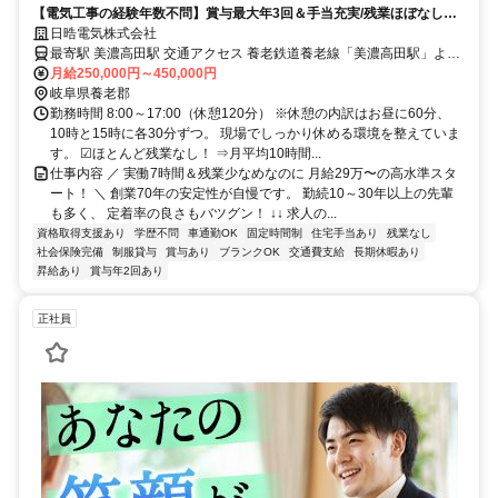
【電気工事の経験年数不問】賞与最大年3回＆手当充実/残業ほぼなし＆
実働7時間/創業70年の安定性！
日晧電気株式会社
最寄駅 美濃高田駅 交通アクセス 養老鉄道養老線「美濃高田駅」より
月給250,000円～450,000円
徒歩5分 ※車通勤OKです。
岐阜県養老郡
勤務時間 8:00～17:00（休憩120分） ※休憩の内訳はお昼に60分、
10時と15時に各30分ずつ。 現場でしっかり休める環境を整えていま
す。 ☑ほとんど残業なし！ ⇒月平均10時間...
仕事内容 ／ 実働7時間＆残業少なめなのに 月給29万〜の高水準スタ
ート！ ＼ 創業70年の安定性が自慢です。 勤続10～30年以上の先輩
も多く、 定着率の良さもバツグン！ ↓↓ 求人の...
資格取得支援あり
学歴不問
車通勤OK
固定時間制
住宅手当あり
残業なし
社会保険完備
制服貸与
賞与あり
ブランクOK
交通費支給
長期休暇あり
昇給あり
賞与年2回あり
正社員