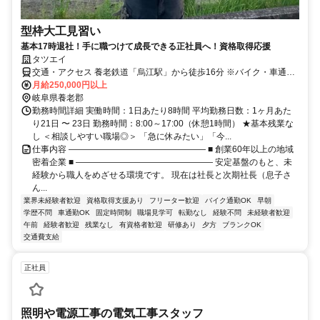
型枠大工見習い
基本17時退社！手に職つけて成長できる正社員へ！資格取得応援
タツエイ
交通・アクセス 養老鉄道「烏江駅」から徒歩16分 ※バイク・車通勤
OK
月給250,000円以上
岐阜県養老郡
勤務時間詳細 実働時間：1日あたり8時間 平均勤務日数：1ヶ月あた
り21日 〜 23日 勤務時間：8:00～17:00（休憩1時間） ★基本残業な
し ＜相談しやすい職場◎＞ 「急に休みたい」「今...
仕事内容 ―――――――――――――――― ■ 創業60年以上の地域
密着企業 ■ ―――――――――――――――― 安定基盤のもと、未
経験から職人をめざせる環境です。 現在は社長と次期社長（息子さ
ん...
業界未経験者歓迎
資格取得支援あり
フリーター歓迎
バイク通勤OK
早朝
学歴不問
車通勤OK
固定時間制
職場見学可
転勤なし
経験不問
未経験者歓迎
午前
経験者歓迎
残業なし
有資格者歓迎
研修あり
夕方
ブランクOK
交通費支給
正社員
照明や電源工事の電気工事スタッフ