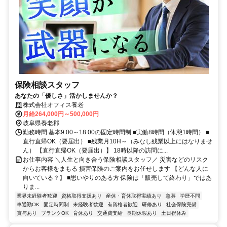
保険相談スタッフ
あなたの「優しさ」活かしませんか？
株式会社オフィス養老
月給264,000円～500,000円
岐阜県養老郡
勤務時間 基本9:00～18:00の固定時間制 ■実働8時間（休憩1時間） ■
直行直帰OK（要届出） ■残業月10H～（みなし残業以上にはなりませ
ん） 【直行直帰OK（要届出）】 18時以降の訪問に...
お仕事内容 ＼人生と向き合う保険相談スタッフ／ 災害などのリスク
からお客様をまもる 損害保険のご案内をお任せします 【どんな人に
向いている？】 ■思いやりのある方 保険は「販売して終わり」ではあ
りま...
業界未経験者歓迎
資格取得支援あり
産休・育休取得実績あり
急募
学歴不問
車通勤OK
固定時間制
未経験者歓迎
有資格者歓迎
研修あり
社会保険完備
賞与あり
ブランクOK
育休あり
交通費支給
長期休暇あり
土日祝休み