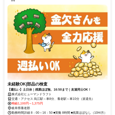
未経験OK|部品の検査
【週払い】土日休｜残業ほぼ無、16:50まで｜友達同士OK！
株式会社ヒューマンドラフト
交通・アクセス 烏江駅～車8分、養老駅～車10分（派遣先）
時給1,100円～1,375円
岐阜県養老郡
勤務時間詳細 8：00～16：50 ■実働 8時間 ■残業ほぼなし（10H/月）