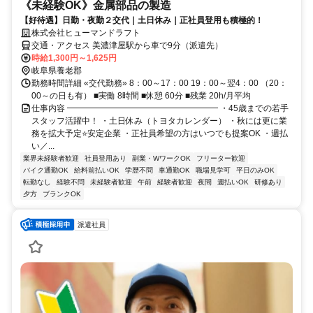
《未経験OK》金属部品の製造
【好待遇】日勤・夜勤２交代｜土日休み｜正社員登用も積極的！
株式会社ヒューマンドラフト
交通・アクセス 美濃津屋駅から車で9分（派遣先）
時給1,300円～1,625円
岐阜県養老郡
勤務時間詳細 «交代勤務» 8：00～17：00 19：00～翌4：00 （20：
00～の日も有） ■実働 8時間 ■休憩 60分 ■残業 20h/月平均
仕事内容 ━━━━━━━━━━━━━━━━━━ ・45歳までの若手
スタッフ活躍中！ ・土日休み（トヨタカレンダー） ・秋には更に業
務を拡大予定⭐安定企業 ・正社員希望の方はいつでも提案OK ・週払
い／...
業界未経験者歓迎
社員登用あり
副業・WワークOK
フリーター歓迎
バイク通勤OK
給料前払いOK
学歴不問
車通勤OK
職場見学可
平日のみOK
転勤なし
経験不問
未経験者歓迎
午前
経験者歓迎
夜間
週払いOK
研修あり
夕方
ブランクOK
派遣社員