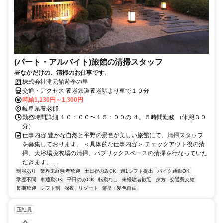
(パート・アルバイト)旅館の清掃スタッフ
昼なかだけの、清掃のお仕事です。
株式会社滝元館遊季の里
交通・アクセス 養老鉄道養老駅より車で１０分
時給1,130円～1,300円
岐阜県養老郡
勤務時間詳細 １０：００〜１５：００の ４。５時間勤務 （休憩３０
分）
仕事内容 豊かな自然と平野の景色が美しい旅館にて、清掃スタッフ
を募集しております。 ＜具体的な仕事内容＞ チェックアウト後の清
掃、大浴場脱衣場の清掃、パブリックスペースの清掃を行なっていた
だきます。 ...
制服あり
業界未経験者歓迎
土日祝のみOK
週1シフト提出
バイク通勤OK
学歴不問
車通勤OK
平日のみOK
転勤なし
未経験者歓迎
夕方
交通費支給
長期歓迎
シフト制
深夜
リゾート
髪型・髪色自由
正社員