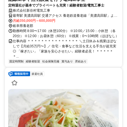
定時退社が基本でプライベートも充実！経験者歓迎/電気工事士
株式会社新谷村電気工事
最寄駅 美濃高田駅 交通アクセス 養老鉄道養老線「美濃高田駅」より
車で約5分、徒歩約15分 ・直行直帰OK ・夜勤あり ※年間で1ヶ月程
月給350,000円～600,000円
度、夜勤集中期間あり。 ・出張あり ※年間で1ヶ月程度。宿泊費・帰
岐阜県養老郡
省費は会社負担。
勤務時間 8:00〜17:00（休憩100分） ※10:00／15:00：小休憩 （各
20分） ※12:00：お昼休憩（60分） ※残業：0〜10時間（ほぼなし）
仕事内容 ＊＊＊＊＊＊＊＊＊＊＊＊＊＊＊ ＼土日休み＆残業ほぼな
しで【月給35万円〜】／ 住宅・食事など生活を支える手当が超充実
◎ 「稼ぎたい」「家族を安心させたい」経験者必見！ ＊＊＊＊＊
＊...
固定時間制
経験者歓迎
社会保険完備
賞与あり
昇給あり
派遣社員