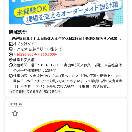
機械設計
【未経験歓迎！】土日祝休み＆年間休日125日！長期休暇あり／残業少
なめ！／駅から徒歩5分で通勤快適！
株式会社ダイワ
アクセス: 広神戸駅より徒歩5分
月給236,500円～300,000円
岐阜県安八郡
勤務時間・曜日: 8:30～17:30 （実働8時間／休憩1時間） ※会社全体
の月平均残業時間：13時間
仕事内容: ＼未経験からプロの道へ／ ✅入社後の丁寧な研修あり ✅年
間休日125日で安心 ✅残業少なめで働きやすい ✅業績好調の安定企業
【仕事内容】 プリント基板の投入機や、 受取機・搬送装置...
固定時間制
交通費支給
駅近5分以内
派遣社員