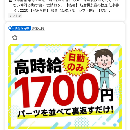
基本情報 急募！昼勤！航空機の部品の検査！未経験歓迎 かけがいの
ない仲間と共に”働く”に情熱を。 【職種】 航空機製品の検査 仕事番
号：2220 【雇用形態】 派遣（勤務形態：シフト制） 【契約...
シフト制
派遣社員