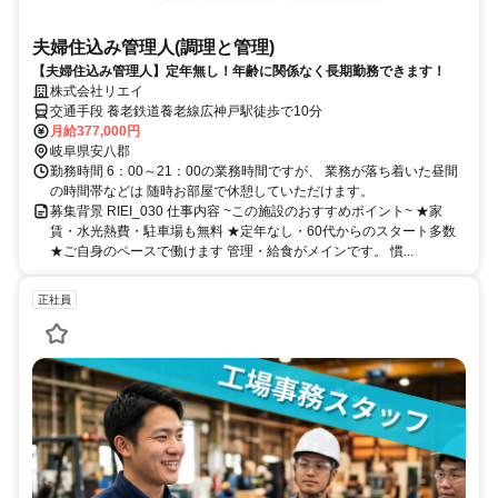
夫婦住込み管理人(調理と管理)
【夫婦住込み管理人】定年無し！年齢に関係なく長期勤務できます！
株式会社リエイ
交通手段 養老鉄道養老線広神戸駅徒歩で10分
月給377,000円
岐阜県安八郡
勤務時間 6：00～21：00の業務時間ですが、 業務が落ち着いた昼間
の時間帯などは 随時お部屋で休憩していただけます。
募集背景 RIEI_030 仕事内容 ~この施設のおすすめポイント~ ★家
賃・水光熱費・駐車場も無料 ★定年なし・60代からのスタート多数
★ご自身のペースで働けます 管理・給食がメインです。 慣...
正社員