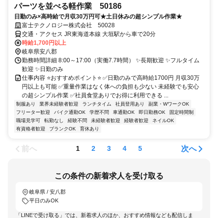
パーツを並べる軽作業 50186
日勤のみ×高時給で月収30万円可★土日休みの超シンプル作業★
富士テクノロジー株式会社 50028
交通・アクセス JR東海道本線 大垣駅から車で20分
時給1,700円以上
岐阜県安八郡
勤務時間詳細 8:00～17:00（実働7.7時間） ✨長期歓迎 ✨フルタイム
歓迎 ✨日勤のみ
仕事内容 ⭐おすすめポイント⭐ ✅日勤のみで高時給1700円 月収30万
円以上も可能 ✅重量作業はなく体への負担も少ない 未経験でも安心
の超シンプル作業 ✅社員食堂ありでお得に利用できる ...
制服あり
業界未経験者歓迎
ランチタイム
社員登用あり
副業・WワークOK
フリーター歓迎
バイク通勤OK
学歴不問
車通勤OK
即日勤務OK
固定時間制
職場見学可
転勤なし
経験不問
未経験者歓迎
経験者歓迎
ネイルOK
有資格者歓迎
ブランクOK
育休あり
前へ
次へ
1
2
3
4
5
この条件の新着求人を受け取る
岐阜県 / 安八郡
平日のみOK
「LINEで受け取る」では、新着求人のほか、おすすめ情報なども配信しま