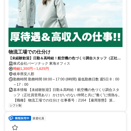
物流工場での仕分け
【未経験歓迎】日勤＆高時給！航空機の色づくり調合スタッフ（正社員
登用あり）
株式会社パーソナック 東海オフィス
時給1,300円～1,625円
岐阜県安八郡
勤務時間 勤務時間 08:00～17:00 (8時間) 最低勤務日数 週5日 8：00
～17：00
基本情報 【未経験歓迎】日勤＆高時給！航空機の色づくり調合スタ
ッフ（正社員登用あり） かけがいのない仲間と共に”働く”に情熱を。
【職種】 物流工場での仕分け 仕事番号：2164 【雇用形態】 派...
シフト制
派遣社員