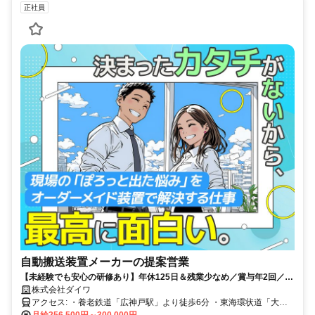
正社員
自動搬送装置メーカーの提案営業
【未経験でも安心の研修あり】年休125日＆残業少なめ／賞与年2回／住
宅手当・家族手当など待遇も充実！
株式会社ダイワ
アクセス: ・養老鉄道「広神戸駅」より徒歩6分 ・東海環状道「大野
月給256,500円～300,000円
神戸IC」より車で6分 ※マイカー通勤OK（駐車場完備）