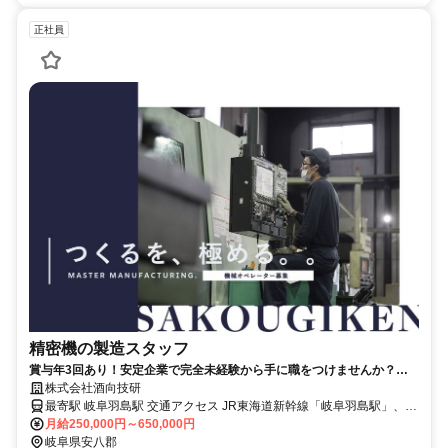
正社員
精密機の製造スタッフ
賞与年3回あり！安定企業で完全未経験から手に職をつけませんか？完
全週休2日制で負担なし
株式会社酒向技研
最寄駅 岐阜羽島駅 交通アクセス JR東海道新幹線「岐阜羽島駅」、名
月給250,000円～650,000円
鉄羽島線「新羽島駅」より車で約10分 車通勤OK（駐車場完備）
岐阜県安八郡