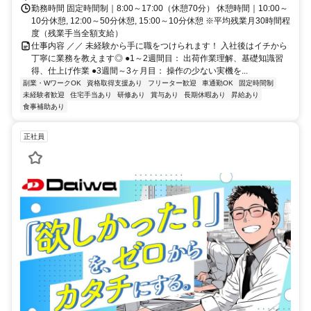
勤務時間 固定時間制｜8:00～17:00（休憩70分） 休憩時間｜10:00～
10分休憩, 12:00～50分休憩, 15:00～10分休憩 ※平均残業月30時間程
度（残業手当全額支給）
仕事内容 ／／ 未経験から手に職をつけられます！ 入社後はイチから
丁寧に業務を教えます◎ ●1～2週間目： 出荷作業理解、基礎知識習
得、仕上げ作業 ●3週間～3ヶ月目： 操作の少ない実機を...
副業・WワークOK
資格取得支援あり
フリーター歓迎
車通勤OK
固定時間制
未経験者歓迎
住宅手当あり
研修あり
賞与あり
長期休暇あり
昇給あり
食事補助あり
正社員