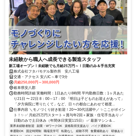
未経験から職人へ成長できる製造スタッフ
新工場オープン！未経験でも月給25万円～！日勤のみ＆手当充実
株式会社フタバモデル製作所 安八工場
交通・アクセス 安八IC～車で3分
月給250,000円～300,000円
岐阜県安八郡
勤務時間詳細 実働時間：1日あたり8時間 平均勤務日数：1ヶ月あた
り21日 〜 22日 8：00～17：00 「明日は子どものお迎えがあって」
「夕方病院に寄りたくて」など、日々の都合にあわせて都度...
仕事内容 ＼モノづくり好き歓迎！20〜30代活躍中／ ✨ここがポイン
ト！✨ ✅ 月給25万円スタート＋賞与年2回＋家族・住宅手当あり ✅
日勤のみで土日休み（年間休日実質115日） ✅ 最新マシン＆...
業界未経験者歓迎
副業・WワークOK
資格取得支援あり
バイク通勤OK
車通勤OK
固定時間制
職場見学可
転勤なし
経験不問
食費補助あり
研修あり