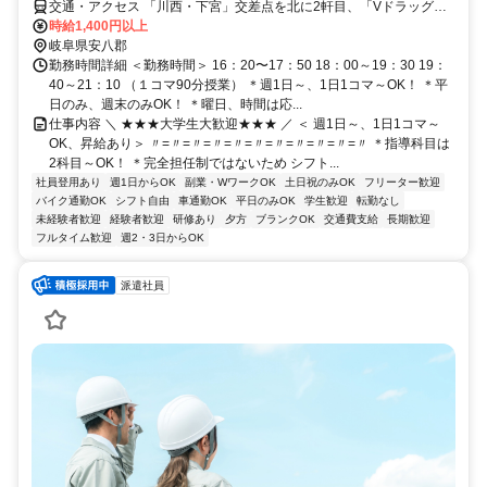
交通・アクセス 「川西・下宮」交差点を北に2軒目、「Vドラッグ神
戸店」様の向かいにあります。神戸町役場から南に徒歩1分にありま
時給1,400円以上
す。
岐阜県安八郡
勤務時間詳細 ＜勤務時間＞ 16：20〜17：50 18：00～19：30 19：
40～21：10 （１コマ90分授業） ＊週1日～、1日1コマ～OK！ ＊平
日のみ、週末のみOK！ ＊曜日、時間は応...
仕事内容 ＼ ★★★大学生大歓迎★★★ ／ ＜ 週1日～、1日1コマ～
OK、昇給あり＞ 〃=〃=〃=〃=〃=〃=〃=〃=〃=〃=〃 ＊指導科目は
2科目～OK！ ＊完全担任制ではないため シフト...
社員登用あり
週1日からOK
副業・WワークOK
土日祝のみOK
フリーター歓迎
バイク通勤OK
シフト自由
車通勤OK
平日のみOK
学生歓迎
転勤なし
未経験者歓迎
経験者歓迎
研修あり
夕方
ブランクOK
交通費支給
長期歓迎
フルタイム歓迎
週2・3日からOK
派遣社員