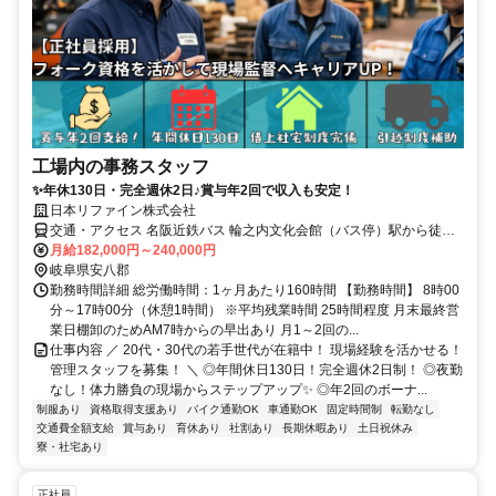
工場内の事務スタッフ
✨年休130日・完全週休2日♪賞与年2回で収入も安定！
日本リファイン株式会社
交通・アクセス 名阪近鉄バス 輪之内文化会館（バス停）駅から徒歩
10分 マイカー通勤OK！（無料駐車場あり） 《 地元からの通勤に便
月給182,000円～240,000円
利な好立地！ 》 安八郡（輪之内町・安八町）にお住まいの方、 大垣
岐阜県安八郡
市、羽島市、海津市、養老町、瑞穂市などからも車でスムーズに通え
勤務時間詳細 総労働時間：1ヶ月あたり160時間 【勤務時間】 8時00
ます。 渋滞を避けたルート選びもしやすく、西濃・岐阜エリア全域
分～17時00分（休憩1時間） ※平均残業時間 25時間程度 月末最終営
から通勤可能な立地です！
業日棚卸のためAM7時からの早出あり 月1～2回の...
仕事内容 ／ 20代・30代の若手世代が在籍中！ 現場経験を活かせる！
管理スタッフを募集！ ＼ ◎年間休日130日！完全週休2日制！ ◎夜勤
なし！体力勝負の現場からステップアップ✨ ◎年2回のボーナ...
制服あり
資格取得支援あり
バイク通勤OK
車通勤OK
固定時間制
転勤なし
交通費全額支給
賞与あり
育休あり
社割あり
長期休暇あり
土日祝休み
寮・社宅あり
正社員