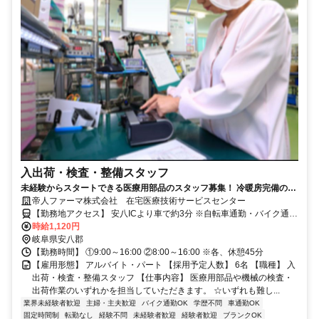
入出荷・検査・整備スタッフ
未経験からスタートできる医療用部品のスタッフ募集！ 冷暖房完備の働
きやすい環境で、無理なく作業に取り組めます。
帝人ファーマ株式会社 在宅医療技術サービスセンター
【勤務地アクセス】 安八ICより車で約3分 ※自転車通勤・バイク通
勤・自動車通勤OK ※無料駐車場あり
時給1,120円
岐阜県安八郡
【勤務時間】 ①9:00～16:00 ②8:00～16:00 ※各、休憩45分
【雇用形態】 アルバイト・パート 【採用予定人数】 6名 【職種】 入
出荷・検査・整備スタッフ 【仕事内容】 医療用部品や機械の検査・
出荷作業のいずれかを担当していただきます。 ☆いずれも難し...
業界未経験者歓迎
主婦・主夫歓迎
バイク通勤OK
学歴不問
車通勤OK
固定時間制
転勤なし
経験不問
未経験者歓迎
経験者歓迎
ブランクOK