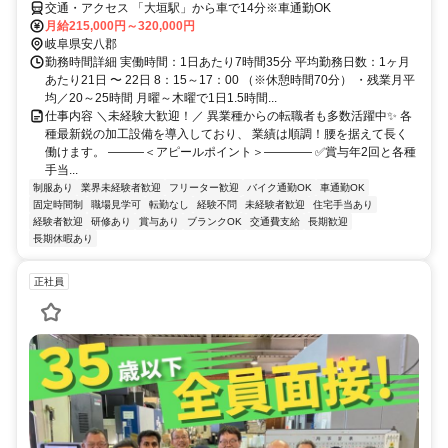
交通・アクセス 「大垣駅」から車で14分※車通勤OK
月給215,000円～320,000円
岐阜県安八郡
勤務時間詳細 実働時間：1日あたり7時間35分 平均勤務日数：1ヶ月
あたり21日 〜 22日 8：15～17：00 （※休憩時間70分） ・残業月平
均／20～25時間 月曜～木曜で1日1.5時間...
仕事内容 ＼未経験大歓迎！／ 異業種からの転職者も多数活躍中✨ 各
種最新鋭の加工設備を導入しており、 業績は順調！腰を据えて長く
働けます。 ―――＜アピールポイント＞―――― ✅賞与年2回と各種
手当...
制服あり
業界未経験者歓迎
フリーター歓迎
バイク通勤OK
車通勤OK
固定時間制
職場見学可
転勤なし
経験不問
未経験者歓迎
住宅手当あり
経験者歓迎
研修あり
賞与あり
ブランクOK
交通費支給
長期歓迎
長期休暇あり
正社員