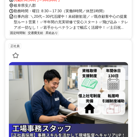
岐阜県安八郡
勤務時間・曜日: 8:30～17:30（実働8時間／休憩1時間）
仕事内容: ＼20代～30代活躍中！未経験歓迎／ ✅既存顧客中心の提案
型ルート営業！ ✅半年間の充実研修で安心スタート ✅飛び込み・テレ
アポ一切なし！ ✅若手からベテランまで幅広く活躍中！ ✅土日祝...
固定時間制
交通費支給
昇給あり
正社員