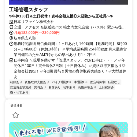
工場管理スタッフ
✨年休130日＆土日祝休！資格全額支援◎未経験から正社員へ✨
日本リファイン株式会社
交通・アクセス 名阪近鉄バス 輪之内文化会館（バス停）駅から徒歩
10分 マイカー通勤OK（無料駐車場あり） 《 地元からの通勤に便利
月給182,000円～230,000円
な好立地！ 》 安八郡（輪之内町・安八町）にお住まいの方、 大垣
岐阜県安八郡
市、羽島市、海津市、養老町、瑞穂市などからも車でスムーズに通え
勤務時間詳細 総労働時間：1ヶ月あたり160時間 【勤務時間】 8時00
ます。 渋滞を避けたルート選びもしやすく、西濃・岐阜エリア全域
分～17時00分（休憩1時間） ※平均残業時間 25時間程度 月末最終営
から通勤可能な立地です！
業日棚卸のためAM7時からの早出あり 月1～2回の...
仕事内容 ＼現場を動かす「管理スタッフ」のお仕事は・・・／ ✅年
間休日130日！完全週休2日制（土日祝休み） ✅資格取得支援あり◎
全額会社負担！ ✅年2回 賞与＆男性の育休取得実績あり⭐ ✅大型連休
あ...
制服あり
資格取得支援あり
バイク通勤OK
車通勤OK
固定時間制
転勤なし
交通費全額支給
賞与あり
育休あり
社割あり
長期休暇あり
土日祝休み
寮・社宅あり
派遣社員