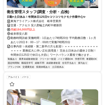
衛生管理スタッフ(調査・分析・点検)
日勤×土日休み！年間休日125日✨コツコツモクモク作業中心✨
東海アライアンス株式会社 岐阜営業所
交通・アクセス 安八郡輪之内町中郷新田
月給184,000円以上
岐阜県安八郡
勤務時間詳細 実働時間：1日あたり7時間20分 平均勤務日数：1ヶ月
あたり20日 8：00～17：00内で実働7時間20分
仕事内容 ✨未経験・第二新卒の方も歓迎✨ ＝＝＝＝＝＝＝＝＝＝＝＝
＝＝＝＝ 業務拡大に伴い正社員増員！ 完全土日休みの週休２日制！
年間休日125日で休日も大切に ワークバランス重視で働けます...
制服あり
業界未経験者歓迎
フリーター歓迎
バイク通勤OK
学歴不問
車通勤OK
固定時間制
職場見学可
経験不問
未経験者歓迎
住宅手当あり
賞与あり
ブランクOK
交通費支給
長期休暇あり
土日祝休み
アルバイト・パート