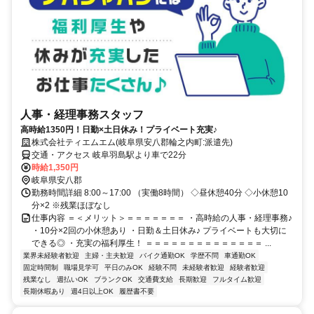
人事・経理事務スタッフ
高時給1350円！日勤×土日休み！プライベート充実♪
株式会社ティエムエム(岐阜県安八郡輪之内町:派遣先)
交通・アクセス 岐阜羽島駅より車で22分
時給1,350円
岐阜県安八郡
勤務時間詳細 8:00～17:00 （実働8時間） ◇昼休憩40分 ◇小休憩10
分×2 ※残業ほぼなし
仕事内容 ＝＜メリット＞＝＝＝＝＝＝＝ ・高時給の人事・経理事務♪
・10分×2回の小休憩あり ・日勤＆土日休み♪ プライベートも大切に
できる◎ ・充実の福利厚生！ ＝＝＝＝＝＝＝＝＝＝＝＝＝＝ ...
業界未経験者歓迎
主婦・主夫歓迎
バイク通勤OK
学歴不問
車通勤OK
固定時間制
職場見学可
平日のみOK
経験不問
未経験者歓迎
経験者歓迎
残業なし
週払いOK
ブランクOK
交通費支給
長期歓迎
フルタイム歓迎
長期休暇あり
週4日以上OK
履歴書不要