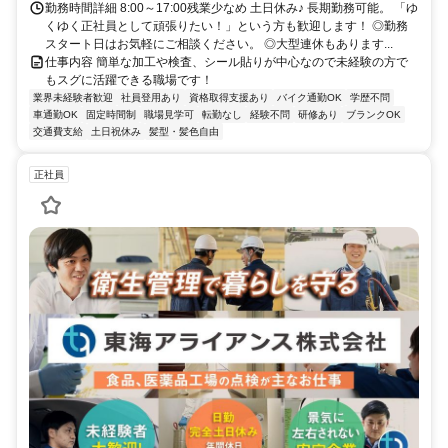
勤務時間詳細 8:00～17:00残業少なめ 土日休み♪ 長期勤務可能。 「ゆ
くゆく正社員として頑張りたい！」という方も歓迎します！ ◎勤務
スタート日はお気軽にご相談ください。 ◎大型連休もあります...
仕事内容 簡単な加工や検査、シール貼りが中心なので未経験の方で
もスグに活躍できる職場です！
業界未経験者歓迎
社員登用あり
資格取得支援あり
バイク通勤OK
学歴不問
車通勤OK
固定時間制
職場見学可
転勤なし
経験不問
研修あり
ブランクOK
交通費支給
土日祝休み
髪型・髪色自由
正社員