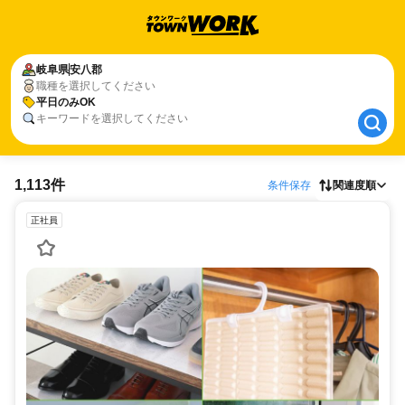
岐阜県
岐阜県
安八郡
安八郡
職種を選択してください
平日のみOK
平日のみOK
キーワードを選択してください
1,113件
条件保存
関連度順
正社員