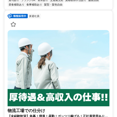
賞与あり
ブランクOK
育休あり
交通費支給
資格取得手当あり
服装自由
昼食補助あり
食事補助あり
髪型・髪色自由
派遣社員
物流工場での仕分け
【未経験歓迎】急募！増員！昼勤！ガッツリ稼げる！正社員登用あり！