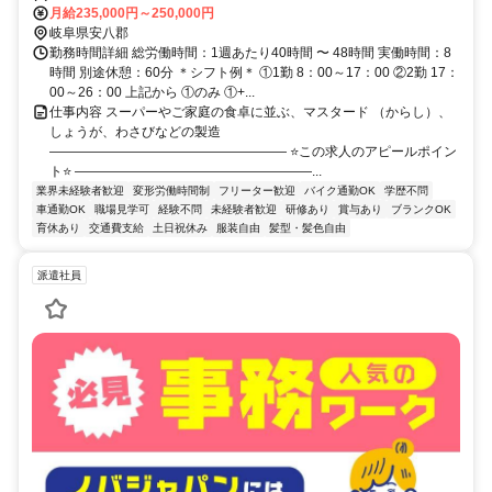
月給235,000円～250,000円
岐阜県安八郡
勤務時間詳細 総労働時間：1週あたり40時間 〜 48時間 実働時間：8
時間 別途休憩：60分 ＊シフト例＊ ①1勤 8：00～17：00 ②2勤 17：
00～26：00 上記から ①のみ ①+...
仕事内容 スーパーやご家庭の食卓に並ぶ、マスタード （からし）、
しょうが、わさびなどの製造
―――――――――――――――――― ⭐この求人のアピールポイン
ト⭐ ――――――――――――――――――...
業界未経験者歓迎
変形労働時間制
フリーター歓迎
バイク通勤OK
学歴不問
車通勤OK
職場見学可
経験不問
未経験者歓迎
研修あり
賞与あり
ブランクOK
育休あり
交通費支給
土日祝休み
服装自由
髪型・髪色自由
派遣社員