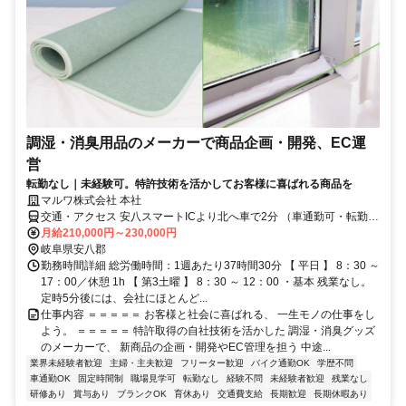
調湿・消臭用品のメーカーで商品企画・開発、EC運
営
転勤なし｜未経験可。特許技術を活かしてお客様に喜ばれる商品を
マルワ株式会社 本社
交通・アクセス 安八スマートICより北へ車で2分 （車通勤可・転勤な
し）
月給210,000円～230,000円
岐阜県安八郡
勤務時間詳細 総労働時間：1週あたり37時間30分 【 平日 】 8：30 ～
17：00／休憩 1h 【 第3土曜 】 8：30 ～ 12：00 ・基本 残業なし。
定時5分後には、会社にほとんど...
仕事内容 ＝＝＝＝＝ お客様と社会に喜ばれる、 一生モノの仕事をし
よう。 ＝＝＝＝＝ 特許取得の自社技術を活かした 調湿・消臭グッズ
のメーカーで、 新商品の企画・開発やEC管理を担う 中途...
業界未経験者歓迎
主婦・主夫歓迎
フリーター歓迎
バイク通勤OK
学歴不問
車通勤OK
固定時間制
職場見学可
転勤なし
経験不問
未経験者歓迎
残業なし
研修あり
賞与あり
ブランクOK
育休あり
交通費支給
長期歓迎
長期休暇あり