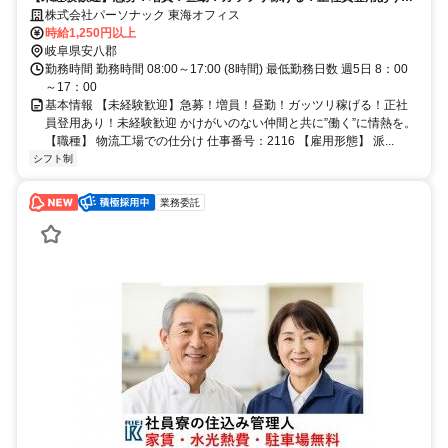
未経験歓迎
株式会社パーソナック 東海オフィス
時給1,250円以上
岐阜県安八郡
勤務時間 勤務時間 08:00～17:00 (8時間) 最低勤務日数 週5日 8：00
～17：00
基本情報 【未経験歓迎】急募！増員！昼勤！ガッツリ稼げる！正社
員登用あり！未経験歓迎 かけがいのない仲間と共に”働く”に情熱を。
【職種】 物流工場での仕分け 仕事番号：2116 【雇用形態】 派...
シフト制
業務委託