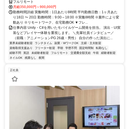
フルリモート
月給350,000円～900,000円
勤務時間詳細 実働時間：1日あたり8時間 平均勤務日数：1ヶ月あた
り18日 〜 20日 勤務時間：9:00～18:00 ※実働8時間 ※案件により変
動あり ※リモートワーク、在宅勤務OK ▼フレ...
仕事内容 Unity・C#を用いたモバイルゲーム開発を担当。 演出・UI実
装などプレイヤー体験を重視します。 ＼先輩社員インタビュー／
（前職：アニメーションPG 26歳・男性） 自分の作った演出に...
業界未経験者歓迎
ランチタイム
副業・WワークOK
主婦・主夫歓迎
資格取得支援あり
フリーター歓迎
早朝
学歴不問
固定時間制
転勤なし
経験不問
英語
未経験者歓迎
フルリモート
交通費全額支給
午前
経験者歓迎
ネイルOK
残業なし
夜間
正社員