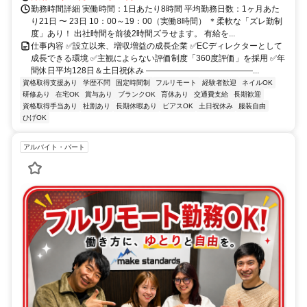
勤務時間詳細 実働時間：1日あたり8時間 平均勤務日数：1ヶ月あた
り21日 〜 23日 10：00～19：00（実働8時間） ＊柔軟な「ズレ勤制
度」あり！ 出社時間を前後2時間ズラせます。 有給を...
仕事内容 ✅設立以来、増収増益の成長企業 ✅ECディレクターとして
成長できる環境 ✅主観によらない評価制度「360度評価」を採用 ✅年
間休日平均128日＆土日祝休み ―――――――――――――...
資格取得支援あり
学歴不問
固定時間制
フルリモート
経験者歓迎
ネイルOK
研修あり
在宅OK
賞与あり
ブランクOK
育休あり
交通費支給
長期歓迎
資格取得手当あり
社割あり
長期休暇あり
ピアスOK
土日祝休み
服装自由
ひげOK
アルバイト・パート