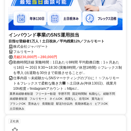
インバウンド事業のSNS運用担当
目指せ登録者1万人！土日祝休／平均残業12h／フルリモート
株式会社ジャパゲート
フルリモート
月給230,000円～280,000円
勤務時間詳細 実働時間：1日あたり8時間 平均勤務日数：1ヶ月あた
り18日 〜 20日 9:30〜18:30 (実働8時間／休憩1時間) ☆フレックス制
を導入 (出退勤を30分まで前後させることが...
仕事内容 ✨未経験からSNSマーケティングのプロに！ ✨フルリモー
ト＆フレックスで柔軟な働き方🏢 ✨土日休み(年休130日)、残業月
10h程度 ✅Instagramアカウント ↓ https:/...
業界未経験者歓迎
フリーター歓迎
学歴不問
固定時間制
転勤なし
経験不問
未経験者歓迎
フルリモート
ネイルOK
残業なし
在宅OK
賞与あり
ブランクOK
育休あり
長期歓迎
駅近5分以内
長期休暇あり
ピアスOK
土日祝休み
正社員