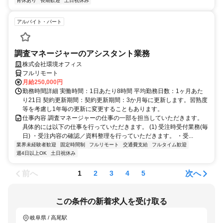
育休あり
長期歓迎
土日祝休み
アルバイト・パート
調査マネージャーのアシスタント業務
株式会社環境オフィス
フルリモート
月給250,000円
勤務時間詳細 実働時間：1日あたり8時間 平均勤務日数：1ヶ月あた
り21日 契約更新期間：契約更新期間：3か月毎に更新します。習熟度
等を考慮し1年毎の更新に変更することもあります。
仕事内容 調査マネージャーの仕事の一部を担当していただきます。
具体的には以下の仕事を行っていただきます。 (1) 受注時受付業務(毎
日) ・受注内容の確認／資料整理を行っていただきます。 ・受...
業界未経験者歓迎
固定時間制
フルリモート
交通費支給
フルタイム歓迎
週4日以上OK
土日祝休み
前へ
次へ
1
2
3
4
5
この条件の新着求人を受け取る
岐阜県 / 高尾駅