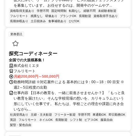
を募集しています。 お任せするのは、開発中のゲームやア...
資格取得支援あり
学歴不問
固定時間制
転勤なし
経験不問
未経験者歓迎
フルリモート
残業なし
研修あり
ブランクOK
長期歓迎
資格取得手当あり
長期休暇あり
土日祝休み
食事補助あり
ひげOK
業務委託
探究コーディネーター
全国での大規模募集！
株式会社ミエタ
フルリモート
月給200,000円～500,000円
勤務時間詳細 ※対応案件による 基本的には 9：00～18：00 目安 ※
週2～5日程度の出勤
仕事内容 【日本の教育を、一緒に前進させませんか？】 「もっと良
い教育を届けたい」 そんな学校現場の想いを、カリキュラムという
形にしていく仕事です。 私たちは、学校ごとの理念や課題に向き合
いながら...
社員登用あり
主婦・主夫歓迎
フリーター歓迎
学歴不問
車通勤OK
即日勤務OK
英語
フルリモート
ネイルOK
長期歓迎
シフト制
ピアスOK
服装自由
髪型・髪色自由