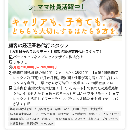
顧客の経理業務代行スタッフ
【入社日からフルリモート】顧客の経理業務代行スタッフ！
パーソルビジネスプロセスデザイン株式会社
フルリモート
月給210,000円～289,900円
勤務時間詳細 総労働時間：1ヶ月あたり160時間 ・1日8時間勤務(フ
レックス利用可) ※月末月初は繁忙期！仕事が落ち着く月半ばはフレ
ックスを利用して早上がりが可能◎ ・残業10～20時間程度 ※顧...
仕事内容 主婦の方も大歓迎！【フルリモート】であなたの経理経験
を活かしませんか？ ★採用選考～入社初日からフルリモート！ ★フ
レックスを活用してワークライフバランス抜群◎ ★主婦（夫）世代
が多く在籍...
業界未経験者歓迎
社員登用あり
副業・WワークOK
主婦・主夫歓迎
資格取得支援あり
フリーター歓迎
学歴不問
固定時間制
転勤なし
フルリモート
経験者歓迎
ネイルOK
残業なし
有資格者歓迎
在宅OK
賞与あり
ブランクOK
交通費支給
長期歓迎
ピアスOK