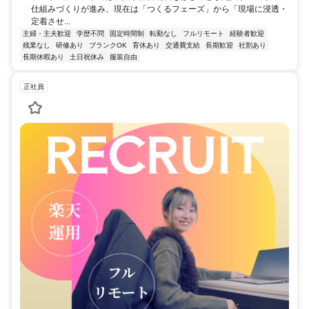
仕組みづくりが進み、現在は「つくるフェーズ」から「現場に浸透・
定着させ...
主婦・主夫歓迎
学歴不問
固定時間制
転勤なし
フルリモート
経験者歓迎
残業なし
研修あり
ブランクOK
育休あり
交通費支給
長期歓迎
社割あり
長期休暇あり
土日祝休み
服装自由
正社員