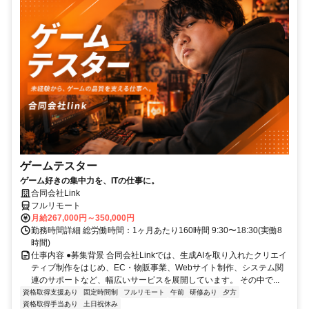
ゲームテスター
ゲーム好きの集中力を、ITの仕事に。
合同会社Link
フルリモート
月給267,000円～350,000円
勤務時間詳細 総労働時間：1ヶ月あたり160時間 9:30〜18:30(実働8
時間)
仕事内容 ●募集背景 合同会社Linkでは、生成AIを取り入れたクリエイ
ティブ制作をはじめ、EC・物販事業、Webサイト制作、システム関
連のサポートなど、幅広いサービスを展開しています。 その中で...
資格取得支援あり
固定時間制
フルリモート
午前
研修あり
夕方
資格取得手当あり
土日祝休み