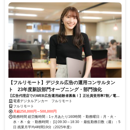
【フルリモート】デジタル広告の運用コンサルタン
ト 23年度新設部門オープニング・部門強化
【広告代理店でのWEB広告運用経験者募集！】正社員登用率7割／電通
G／全国×完全在宅／年休126日・土日祝休み／残業月平均4時間19分
電通デジタルアンカー フルリモート
フルリモート
月給250,000円～500,000円
勤務時間 総労働時間：1ヶ月あたり160時間 ・勤務曜日：月・火・
水・木・金 ・勤務時間： [1] 09:30～18:30 ・最低勤務日数（週）：5
日 残業月平均4時間19分（2025年度）