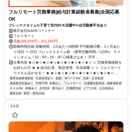
フルリモート労務事務|給与計算経験者募集|全国応募
OK
フレックスタイム✨子育て世代60％活躍中✨在宅勤務手当あり
株式会社kubellパートナー
フルリモート
月給208,000円～431,200円
勤務時間詳細 実働時間：1日あたり8時間 平均勤務日数：1ヶ月あた
り18日 〜 20日 フレックスタイム制 （標準労働時間／1日8h） ※メ
インタイム／10：00～16：00 ◎残業少なめ！ 月平...
仕事内容 ★☆★☆★☆★☆★☆★☆★☆★☆★☆ ☆ 労務実務経験を
お持ちの方 ★ ★ 給与計算、勤怠管理、年末調整 ☆ ☆ フルリモート
でスキル活かせる！ ★ ★☆★☆★☆★☆★☆★☆★☆★☆★☆ ...
業界未経験者歓迎
社員登用あり
副業・WワークOK
主婦・主夫歓迎
資格取得支援あり
学歴不問
転勤なし
フルリモート
交通費全額支給
経験者歓迎
ネイルOK
研修あり
在宅OK
賞与あり
交通費支給
ピアスOK
土日祝休み
服装自由
髪型・髪色自由
正社員