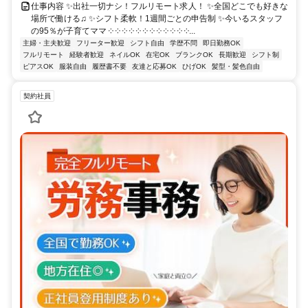
仕事内容 ✨出社一切ナシ！フルリモート求人！ ✨全国どこでも好きな
場所で働ける♫ ✨シフト柔軟！1週間ごとの申告制 ✨今いるスタッフ
の95％が子育てママ ༶ ༶ ༶ ༶ ༶ ༶ ༶ ༶ ༶ ༶ ༶ ༶...
主婦・主夫歓迎
フリーター歓迎
シフト自由
学歴不問
即日勤務OK
フルリモート
経験者歓迎
ネイルOK
在宅OK
ブランクOK
長期歓迎
シフト制
ピアスOK
服装自由
履歴書不要
友達と応募OK
ひげOK
髪型・髪色自由
契約社員