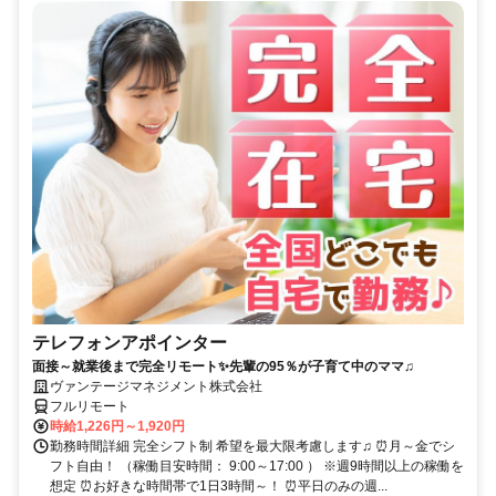
テレフォンアポインター
面接～就業後まで完全リモート✨先輩の95％が子育て中のママ♫
ヴァンテージマネジメント株式会社
フルリモート
時給1,226円～1,920円
勤務時間詳細 完全シフト制 希望を最大限考慮します♫ ⏰月～金でシ
フト自由！ （稼働目安時間： 9:00～17:00 ） ※週9時間以上の稼働を
想定 ⏰お好きな時間帯で1日3時間～！ ⏰平日のみの週...