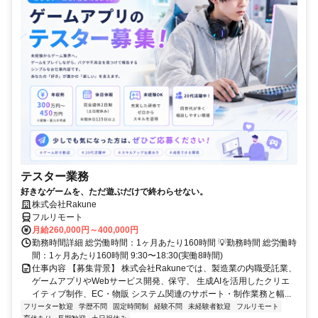
テスター業務
好きなゲームを、ただ遊ぶだけで終わらせない。
株式会社Rakune
フルリモート
月給260,000円～400,000円
勤務時間詳細 総労働時間：1ヶ月あたり160時間 💡勤務時間 総労働時
間：1ヶ月あたり160時間 9:30〜18:30(実働8時間)
仕事内容 【募集背景】 株式会社Rakuneでは、製造業の内職受託業、
ゲームアプリやWebサービス開発、保守、 生成AIを活用したクリエ
イティブ制作、EC・物販 システム関連のサポート・制作業務と幅...
フリーター歓迎
学歴不問
固定時間制
経験不問
未経験者歓迎
フルリモート