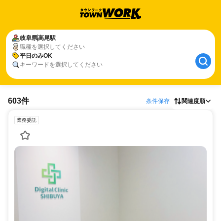
岐阜県
高尾駅
職種を選択してください
平日のみOK
キーワードを選択してください
603件
条件保存
関連度順
業務委託