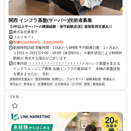
関西 インフラ基盤(サーバー)技術者募集
【3年以上サーバーの構築経験・保守経験必須】資格取得支援あり
株式会社林電子
フルリモート
年俸5,500,000円～6,500,000円
勤務時間詳細 実働時間：1日あたり8時間 平均勤務日数：1ヶ月あた
り19日 〜 20日 ⏰9:00～18:00（休憩60分） ※案件状況により時間外
勤務が 発生する場合がございます。
仕事内容 _/_/_/_/_/_/_/_/_/_/_/_/_/_/_/_/_/_/ メガバンク基盤を支える
インフラエンジニア募集 金融インフラの最前線で、 本物の基盤技術
を磨きませんか。 当社...
資格取得支援あり
固定時間制
転勤なし
フルリモート
経験者歓迎
研修あり
賞与あり
育休あり
交通費支給
土日祝休み
ひげOK
髪型・髪色自由
正社員