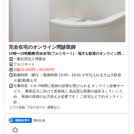
完全在宅のオンライン問診医師
10時〜19時勤務/完全在宅(フルリモート)・地方も歓迎のオンライン問診
業務
一般社団法人博愛会
フルリモート
日給32,000円～80,000円
勤務時間・曜日: ✅勤務時間 10:00～19:00 ※平日入れる方は大歓迎
※週0勤務も可
仕事内容: スキマ時間に医師の診察が受けられる オンライン診療サー
ビス。 事業拡大に向けて患者様に 高品質な医療の提供をしていくた
め、 医師の皆様のお力添えが必要です！ ご自宅などでのオンライン
診...
シフト自由
フルリモート
残業なし
契約社員