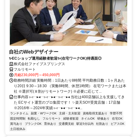
自社のWebデザイナー
✨ECショップ運用経験者歓迎✨(在宅ワークOK)待遇面◎
株式会社ファイブスプリングス
フルリモート
月給230,000円～450,000円
勤務時間詳細 実働時間：1日あたり8時間 平均勤務日数：1ヶ月あた
り20日 9:30～18:30 （実働8時間、休憩1時間） 在宅ワークまたは本
社 ※選択可(８割がリモートワーク) ※必要に応じて...
仕事内容 ▹◃┄▸◂┄▹◃┄▸◂┄▹◃┄▸◂ 当社は400店舗以上を支援してき
た ECサイト運営のプロ集団です！ ✨楽天SOY受賞店舗：17店舗
※2016年～2024年実績 ▹◃┄▸◂┄▹◃┄▸◂...
ランチタイム
副業・WワークOK
主婦・主夫歓迎
資格取得支援あり
学歴不問
固定時間制
転勤なし
フルリモート
経験者歓迎
ネイルOK
研修あり
在宅OK
賞与あり
ブランクOK
育休あり
交通費支給
駅近5分以内
社割あり
ピアスOK
土日祝休み