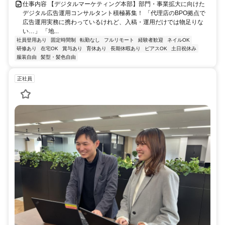
仕事内容 【デジタルマーケティング本部】部門・事業拡大に向けた
デジタル広告運用コンサルタント積極募集！ 「代理店のBPO拠点で
広告運用実務に携わっているけれど、入稿・運用だけでは物足りな
い…」 「地...
社員登用あり
固定時間制
転勤なし
フルリモート
経験者歓迎
ネイルOK
研修あり
在宅OK
賞与あり
育休あり
長期休暇あり
ピアスOK
土日祝休み
服装自由
髪型・髪色自由
正社員