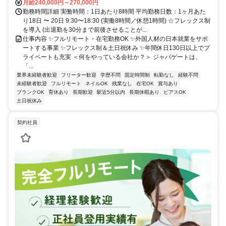
月給240,000円～270,000円
勤務時間詳細 実働時間：1日あたり8時間 平均勤務日数：1ヶ月あた
り18日 〜 20日 9:30〜18:30 (実働8時間／休憩1時間) ☆フレックス制
を導入 (出退勤を30分まで前後させることが...
仕事内容 ✨フルリモート・在宅勤務OK ✨外国人材の日本就業をサポ
ートする事業 ✨フレックス制＆土日祝休み ✨年間休日130日以上でプ
ライベートも充実 ＜何をやっている会社か？＞ ジャパゲートは、
「...
業界未経験者歓迎
フリーター歓迎
学歴不問
固定時間制
転勤なし
経験不問
未経験者歓迎
フルリモート
ネイルOK
残業なし
在宅OK
賞与あり
ブランクOK
育休あり
長期歓迎
駅近5分以内
長期休暇あり
ピアスOK
土日祝休み
契約社員