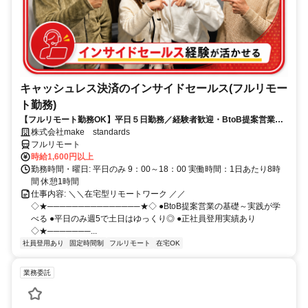
キャッシュレス決済のインサイドセールス(フルリモー
ト勤務)
【フルリモート勤務OK】平日５日勤務／経験者歓迎・BtoB提案営業で
スキルアップ
株式会社make standards
フルリモート
時給1,600円以上
勤務時間・曜日: 平日のみ 9：00～18：00 実働時間：1日あたり8時
間 休憩1時間
仕事内容: ＼＼在宅型リモートワーク ／／
◇★───────────────★◇ ●BtoB提案営業の基礎～実践が学
べる ●平日のみ週5で土日はゆっくり◎ ●正社員登用実績あり
◇★───────...
社員登用あり
固定時間制
フルリモート
在宅OK
業務委託