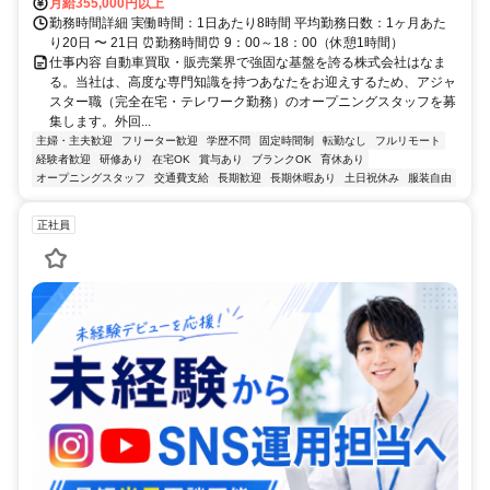
月給355,000円以上
勤務時間詳細 実働時間：1日あたり8時間 平均勤務日数：1ヶ月あた
り20日 〜 21日 ⏰勤務時間⏰ 9：00～18：00（休憩1時間）
仕事内容 自動車買取・販売業界で強固な基盤を誇る株式会社はなま
る。当社は、高度な専門知識を持つあなたをお迎えするため、アジャ
スター職（完全在宅・テレワーク勤務）のオープニングスタッフを募
集します。外回...
主婦・主夫歓迎
フリーター歓迎
学歴不問
固定時間制
転勤なし
フルリモート
経験者歓迎
研修あり
在宅OK
賞与あり
ブランクOK
育休あり
オープニングスタッフ
交通費支給
長期歓迎
長期休暇あり
土日祝休み
服装自由
正社員