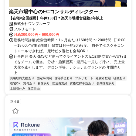
楽天市場中心のECコンサルディレクター
【在宅×全国採用】年休130日＊楽天市場運営経験2年以上
株式会社ワンプルーフ
フルリモート
月給300,000円～600,000円
勤務時間詳細 総労働時間：1ヶ月あたり160時間 〜 200時間 【10:00
～19:00／実働8時間】 残業は月平均20h程度。 自分でタスクをコン
トロールできれば、 定時ピタ退社も全然OK！...
仕事内容 楽天RMSなど使ってクライアントの EC戦略立案から実行ま
でをチームで担当。 分析・施策提案・運用を一貫して行い、 売上最
大化を牽引します。 デロンギ等、ナショナルブランドの 年間売り
上...
資格取得支援あり
固定時間制
住宅手当あり
フルリモート
経験者歓迎
研修あり
在宅OK
賞与あり
育休あり
交通費支給
資格取得手当あり
長期休暇あり
土日祝休み
服装自由
正社員