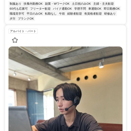
制服あり
扶養内勤務OK
副業・WワークOK
土日祝のみOK
主婦・主夫歓迎
60代も応募可
フリーター歓迎
バイク通勤OK
学歴不問
車通勤OK
即日勤務OK
職場見学可
平日のみOK
転勤なし
午前
経験者歓迎
有資格者歓迎
研修あり
夕方
ブランクOK
アルバイト・パート