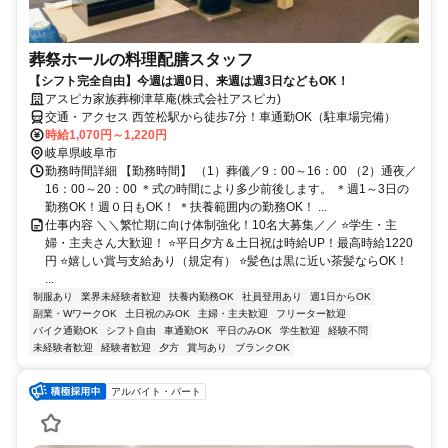
葬祭ホールの料理配膳スタッフ
【シフト完全自由】今週は週0日、来週は週3日などもOK！
アスピカ家族葬柳津草庵(株式会社アスピカ)
交通・アクセス 西笠松駅から徒歩7分！車通勤OK（駐車場完備）
時給1,070円～1,220円
岐阜県岐阜市
勤務時間詳細 【勤務時間】 （1）葬儀／9：00～16：00 （2）通夜／
16：00～20：00 ＊式の時間により多少前後します。 ＊週1～3日の
勤務OK！週０日もOK！ ＊扶養範囲内の勤務OK！ ...
仕事内容 ＼＼繁忙期に向け体制強化！10名大募集／／ ⭐学生・主
婦・主夫さん大歓迎！ ⭐平日夕方＆土日祝は時給UP！最高時給1220
円 ⭐嬉しい賞与支給あり（規定有） ⭐髪色は黒に近い茶髪ならOK！
...
制服あり
業界未経験者歓迎
扶養内勤務OK
社員登用あり
週1日からOK
副業・WワークOK
土日祝のみOK
主婦・主夫歓迎
フリーター歓迎
バイク通勤OK
シフト自由
車通勤OK
平日のみOK
学生歓迎
経験不問
未経験者歓迎
経験者歓迎
夕方
賞与あり
ブランクOK
アルバイト・パート