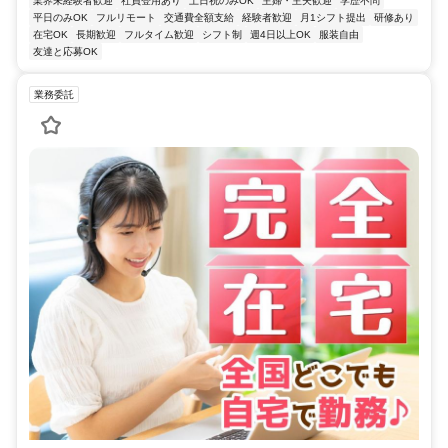
業界未経験者歓迎
社員登用あり
土日祝のみOK
主婦・主夫歓迎
学歴不問
平日のみOK
フルリモート
交通費全額支給
経験者歓迎
月1シフト提出
研修あり
在宅OK
長期歓迎
フルタイム歓迎
シフト制
週4日以上OK
服装自由
友達と応募OK
業務委託