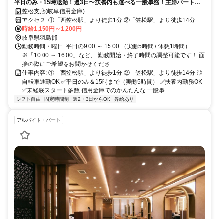
平日のみ・15時退勤！週3日〜扶養内も選べる一般事務！主婦パート活
躍中の金融事務アルバイト・パート募集◎
笠松支店(岐阜信用金庫)
アクセス: ①「西笠松駅」より徒歩1分 ②「笠松駅」より徒歩14分 ◎
自転車通勤OK
時給1,150円～1,200円
岐阜県羽島郡
勤務時間・曜日: 平日の9:00 ～ 15:00 （実働5時間 / 休憩1時間）
※「10:00 ～ 16:00」など、 勤務開始・終了時間の調整可能です！ 面
接の際にご希望をお聞かせくださ...
仕事内容: ①「西笠松駅」より徒歩1分 ②「笠松駅」より徒歩14分 ◎
自転車通勤OK ✅平日のみ＆15時まで（実働5時間） ✅扶養内勤務OK
✅未経験スタート多数 信用金庫でのかんたんな 一般事...
シフト自由
固定時間制
週2・3日からOK
昇給あり
アルバイト・パート