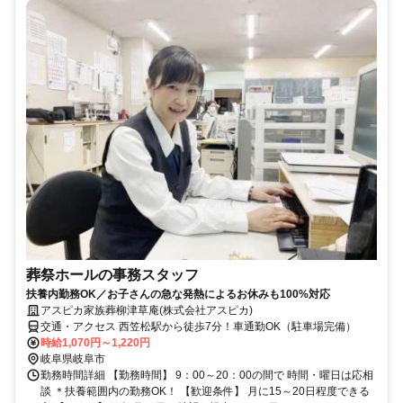
葬祭ホールの事務スタッフ
扶養内勤務OK／お子さんの急な発熱によるお休みも100%対応
アスピカ家族葬柳津草庵(株式会社アスピカ)
交通・アクセス 西笠松駅から徒歩7分！車通勤OK（駐車場完備）
時給1,070円～1,220円
岐阜県岐阜市
勤務時間詳細 【勤務時間】 9：00～20：00の間で 時間・曜日は応相
談 ＊扶養範囲内の勤務OK！ 【歓迎条件】 月に15～20日程度できる