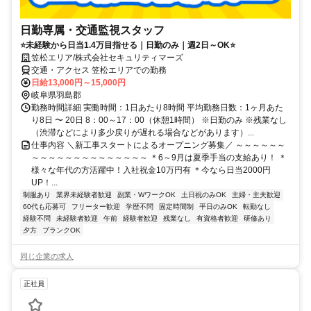
日勤専属・交通監視スタッフ
⭐未経験から日当1.4万目指せる｜日勤のみ｜週2日～OK⭐
笠松エリア/株式会社セキュリティマーズ
交通・アクセス 笠松エリアでの勤務
日給13,000円～15,000円
岐阜県羽島郡
勤務時間詳細 実働時間：1日あたり8時間 平均勤務日数：1ヶ月あた
り8日 〜 20日 8：00～17：00（休憩1時間） ※日勤のみ ※残業なし
（渋滞などにより多少戻りが遅れる場合などがあります）...
仕事内容 ＼新工事スタートによるオープニング募集／ ～～～～～～
～～～～～～～～～～～～～～ ＊6～9月は夏季手当の支給あり！ ＊
様々な年代の方活躍中！入社祝金10万円有 ＊今なら日当2000円
UP！...
制服あり
業界未経験者歓迎
副業・WワークOK
土日祝のみOK
主婦・主夫歓迎
60代も応募可
フリーター歓迎
学歴不問
固定時間制
平日のみOK
転勤なし
経験不問
未経験者歓迎
午前
経験者歓迎
残業なし
有資格者歓迎
研修あり
夕方
ブランクOK
同じ企業の求人
正社員