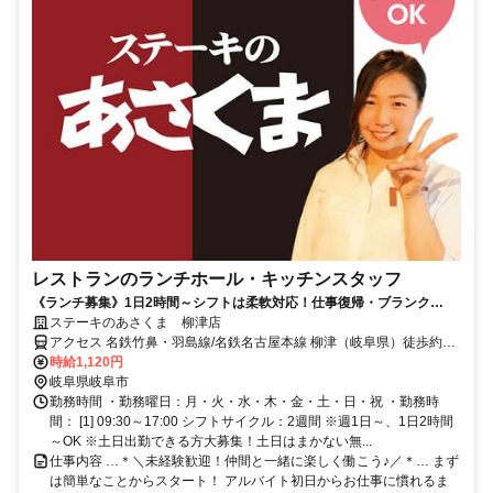
レストランのランチホール・キッチンスタッフ
《ランチ募集》1日2時間～シフトは柔軟対応！仕事復帰・ブランク
OK！お子さんやご家庭両立の働き方を応援♪
ステーキのあさくま 柳津店
アクセス 名鉄竹鼻・羽島線/名鉄名古屋本線 柳津（岐阜県）徒歩約13
分、名鉄竹鼻・羽島線/名鉄名古屋本線 西笠松笠松・岐阜・名古屋方
時給1,120円
面口徒歩約14分、名鉄竹鼻・羽島線 笠松西口徒歩約24分 名鉄竹鼻線
岐阜県岐阜市
柳津駅より徒歩15分
勤務時間 ・勤務曜日：月・火・水・木・金・土・日・祝 ・勤務時
間： [1] 09:30～17:00 シフトサイクル：2週間 ※週1日～、1日2時間
～OK ※土日出勤できる方大募集！土日はまかない無...
仕事内容 …＊＼未経験歓迎！仲間と一緒に楽しく働こう♪／＊… まず
は簡単なことからスタート！ アルバイト初日からお仕事に慣れるま