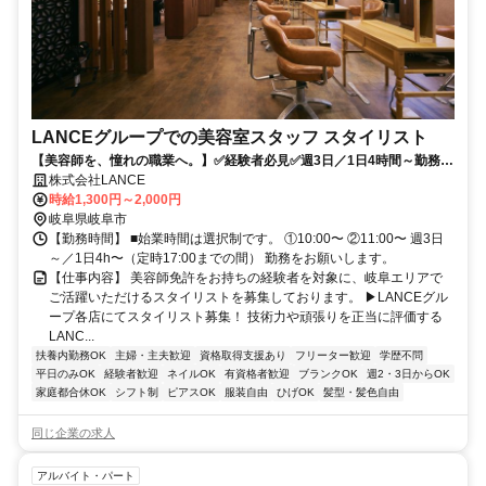
LANCEグループでの美容室スタッフ スタイリスト
【美容師を、憧れの職業へ。】✅️経験者必見✅週3日／1日4時間～勤務
OK✅店販ノルマなし✅会員獲得評価制度あり
株式会社LANCE
時給1,300円～2,000円
岐阜県岐阜市
【勤務時間】 ■始業時間は選択制です。 ①10:00〜 ②11:00〜 週3日
～／1日4h〜（定時17:00までの間） 勤務をお願いします。
【仕事内容】 美容師免許をお持ちの経験者を対象に、岐阜エリアで
ご活躍いただけるスタイリストを募集しております。 ▶LANCEグル
ープ各店にてスタイリスト募集！ 技術力や頑張りを正当に評価する
LANC...
扶養内勤務OK
主婦・主夫歓迎
資格取得支援あり
フリーター歓迎
学歴不問
平日のみOK
経験者歓迎
ネイルOK
有資格者歓迎
ブランクOK
週2・3日からOK
家庭都合休OK
シフト制
ピアスOK
服装自由
ひげOK
髪型・髪色自由
同じ企業の求人
アルバイト・パート