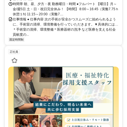
時間帯 朝、昼、夕方・夜 勤務曜日・時間 ●フルパート 【曜日】月～
金/週5日 土・日・祝日完全休み！ 【時間】 8:00～16:45（実働7.75ｈ
休憩１h) 11:15～20:00（実働7....
仕事情報 ● 仕事内容 次の手術が安全かつスムーズに始められるよう
に、手術室の清掃、環境整備を行っていただきます。▼具体的には…
＊手術室の清掃、環境整備＊医療器材の洗浄 など医療を支える社会
貢献度の...
固定時間制
正社員