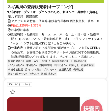
スギ薬局の登録販売者(オープニング)
9月初旬オープン！オープニングのため、新メンバー募集中！資格を活
かして働ける／週2日～OK
スギ薬局 茜部南店
アクセス 名鉄竹鼻・羽島線/名鉄名古屋本線 西笠松笠松・岐阜・名古
屋方面口徒歩約22分、名鉄竹鼻・羽島線/名鉄名古屋本線 柳津（岐阜
時給1,125円～1,375円
県）徒歩約23分、名鉄竹鼻・羽島線 笠松西口徒歩約26分
岐阜県岐阜市
勤務時間 ・勤務曜日：月・火・水・木・金・土・日・祝 ・勤務時
間： [1] 09:00～22:00 ・最低勤務日数（週）：2日 シフトサイクル：
1ヶ月 ／ シフトは前月末に 翌１カ月分が決定 ＼...
仕事内容 ＜仕事内容＞ ＼9月初旬 NEWオープン！／ NEW OPENす
る新店で、 お客様のお薬選びのサポートや お薬に関する情報提供、
健康相談対応などをお願いします。 その他にも… ・品出し／...
扶養内勤務OK
副業・WワークOK
1日4時間以内OK
土日祝のみOK
バイク通勤OK
車通勤OK
固定時間制
平日のみOK
転勤なし
経験者歓迎
有資格者歓迎
月1シフト提出
ブランクOK
交通費支給
長期歓迎
週2・3日からOK
社割あり
週4日以上OK
アルバイト・パート