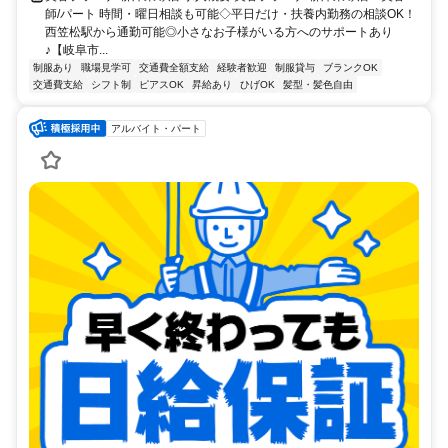
師/パート 時間・曜日相談も可能◇平日だけ・扶養内勤務の相談OK！
西笠松駅から通勤可能◎小さなお子様がいる方へのサポートあり
♪【岐阜市...
制服あり
職場見学可
交通費全額支給
経験者歓迎
制服貸与
ブランクOK
交通費支給
シフト制
ピアスOK
昇給あり
ひげOK
髪型・髪色自由
アルバイト・パート