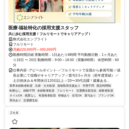
医療‧福祉特化の採用支援スタッフ
共に歩む採用支援！フルリモートでキャリアアップ！
株式会社エンブライト
フルリモート
月給220,000円～400,000円
勤務時間詳細 実働時間：1日あたり8時間 平均勤務日数：1ヶ月あた
り18日 〜 20日 勤務時間：9:00～18:00（実働8時間） 休憩時間：60
分
仕事内容 -アピールポイント- ✅フルリモートで全国から参画可能 ✅成
長企業にて役職やキャリアアップ ✅賞与3.5ヶ月分（前年度実績） ✅
土日祝休み＆年間休日120日以上 ✅20〜30代活躍！裁量ある...
業界未経験者歓迎
主婦・主夫歓迎
資格取得支援あり
学歴不問
固定時間制
転勤なし
経験不問
未経験者歓迎
フルリモート
交通費全額支給
経験者歓迎
ネイルOK
残業なし
有資格者歓迎
研修あり
在宅OK
賞与あり
ブランクOK
育休あり
交通費支給
正社員