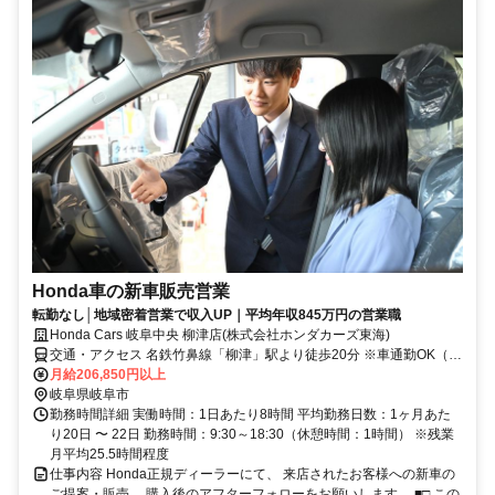
Honda車の新車販売営業
転勤なし│地域密着営業で収入UP｜平均年収845万円の営業職
Honda Cars 岐阜中央 柳津店(株式会社ホンダカーズ東海)
交通・アクセス 名鉄竹鼻線「柳津」駅より徒歩20分 ※車通勤OK（駐
車場完備）
月給206,850円以上
岐阜県岐阜市
勤務時間詳細 実働時間：1日あたり8時間 平均勤務日数：1ヶ月あた
り20日 〜 22日 勤務時間：9:30～18:30（休憩時間：1時間） ※残業
月平均25.5時間程度
仕事内容 Honda正規ディーラーにて、 来店されたお客様への新車の
ご提案・販売、 購入後のアフターフォローをお願いします。 ■□ この