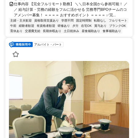
仕事内容 【完全フルリモート勤務】 ＼＼日本全国から参画可能！ ／
／ 給与計算・労務の経験をフルに活かせる 労務専門BPOチームのコ
アメンバー募集！ ＝＝＝＝ おすすめポイント ＝＝＝＝ ✅完...
主婦・主夫歓迎
資格取得支援あり
学歴不問
固定時間制
転勤なし
フルリモート
午前
経験者歓迎
有資格者歓迎
研修あり
夕方
在宅OK
賞与あり
ブランクOK
育休あり
交通費支給
長期休暇あり
土日祝休み
昼食補助あり
食事補助あり
アルバイト・パート