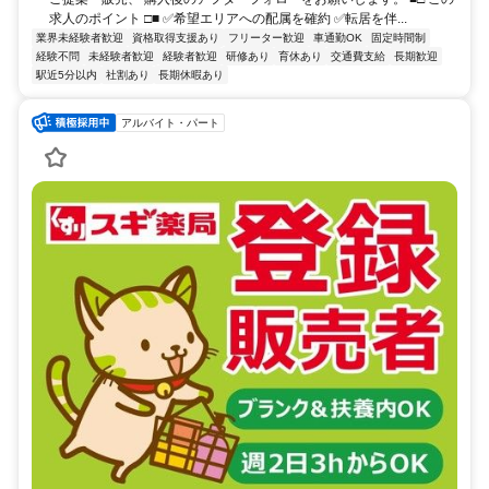
求人のポイント □■ ✅希望エリアへの配属を確約 ✅転居を伴...
業界未経験者歓迎
資格取得支援あり
フリーター歓迎
車通勤OK
固定時間制
経験不問
未経験者歓迎
経験者歓迎
研修あり
育休あり
交通費支給
長期歓迎
駅近5分以内
社割あり
長期休暇あり
アルバイト・パート