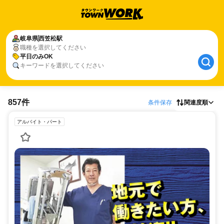
岐阜県
西笠松駅
職種を選択してください
平日のみOK
キーワードを選択してください
857件
条件保存
関連度順
アルバイト・パート