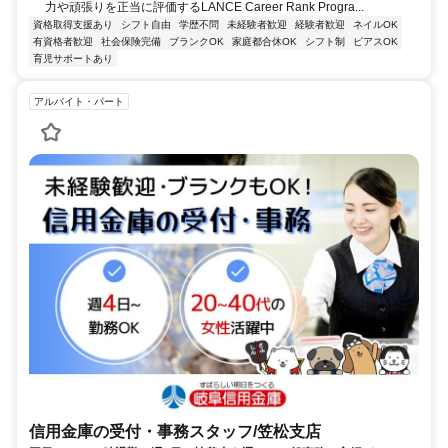
力や頑張りを正当に評価するLANCE Career Rank Progra...
資格取得支援あり
シフト自由
学歴不問
未経験者歓迎
経験者歓迎
ネイルOK
有資格者歓迎
社会保険完備
ブランクOK
家庭都合休OK
シフト制
ピアスOK
育児サポートあり
アルバイト・パート
信用金庫の受付・事務スタッフ/笠松支店