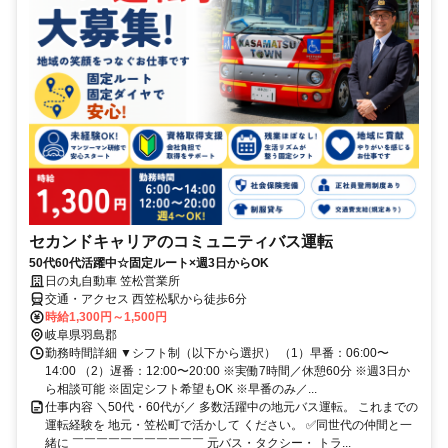
セカンドキャリアのコミュニティバス運転
50代60代活躍中☆固定ルート×週3日からOK
日の丸自動車 笠松営業所
交通・アクセス 西笠松駅から徒歩6分
時給1,300円～1,500円
岐阜県羽島郡
勤務時間詳細 ▼シフト制（以下から選択） （1）早番：06:00〜
14:00 （2）遅番：12:00〜20:00 ※実働7時間／休憩60分 ※週3日か
ら相談可能 ※固定シフト希望もOK ※早番のみ／...
仕事内容 ＼50代・60代が／ 多数活躍中の地元バス運転。 これまでの
運転経験を 地元・笠松町で活かして ください。 ✅同世代の仲間と一
緒に ￣￣￣￣￣￣￣￣￣￣￣ 元バス・タクシー・ トラ...