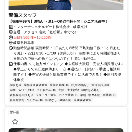
警備スタッフ
【採用率99％】週払い・週1～OK◎年齢不問！シニア活躍中！
インターナショナルガード株式会社 岐阜支社
交通・アクセス 名鉄「笠松駅」車で5分
日給9,500円～15,000円
岐阜県岐阜市
勤務時間詳細 実働時間：1日あたり8時間 平均勤務日数：1ヶ月あた
り8日 〜 22日 8:30〜17:30（休憩60分） ※案件により時間前後あり
日勤のみで体への負担は少なめです！ 週1～勤務O...
仕事内容 ＼＼魅力ポイント／／ ◆未経験大歓迎！完全人柄採用です♪
◆早上がりでも日給保障あり！◎ ◆週払い・日払い・手渡し相談可
能です！ ◆充実の研修と簡単業務ですぐに活躍できる！ ◆原則希望
休重視...
制服あり
業界未経験者歓迎
扶養内勤務OK
社員登用あり
週1日からOK
副業・WワークOK
土日祝のみOK
主婦・主夫歓迎
60代も応募可
資格取得支援あり
フリーター歓迎
バイク通勤OK
早朝
学歴不問
車通勤OK
職場見学可
平日のみOK
転勤なし
経験不問
未経験者歓迎
正社員