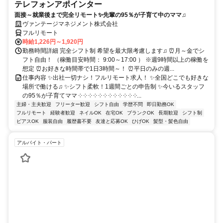
テレフォンアポインター
面接～就業後まで完全リモート✨先輩の95％が子育て中のママ♫
ヴァンテージマネジメント株式会社
フルリモート
時給1,226円～1,920円
勤務時間詳細 完全シフト制 希望を最大限考慮します♫ ⏰月～金でシ
フト自由！ （稼働目安時間： 9:00～17:00 ） ※週9時間以上の稼働を
想定 ⏰お好きな時間帯で1日3時間～！ ⏰平日のみの週...
仕事内容 ✨出社一切ナシ！フルリモート求人！ ✨全国どこでも好きな
場所で働ける♫ ✨シフト柔軟！1週間ごとの申告制 ✨今いるスタッフ
の95％が子育てママ ༶ ༶ ༶ ༶ ༶ ༶ ༶ ༶ ༶ ༶ ༶ ༶...
主婦・主夫歓迎
フリーター歓迎
シフト自由
学歴不問
即日勤務OK
フルリモート
経験者歓迎
ネイルOK
在宅OK
ブランクOK
長期歓迎
シフト制
ピアスOK
服装自由
履歴書不要
友達と応募OK
ひげOK
髪型・髪色自由
アルバイト・パート