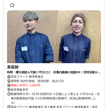
美容師
時間・曜日相談も可能◇平日だけ・扶養内勤務の相談OK！西笠松駅から
通勤可能◎小さなお子様がいる方へのサポートあり♪【岐阜市、西笠松
美容プラーナ 柳津東塚店
駅、美容室、美容師、パート】
最寄駅 名鉄竹鼻線「西笠松駅」徒歩12分
時給1,300円～1,600円
岐阜県岐阜市
勤務時間 8:30～18:45 休憩60分 ※店舗により異なる ※平日のみ・扶
養内勤務相談可能 ※1日4時間程度の勤務可（休憩は勤務時間によ
る）
美容プラーナ 柳津東塚店 求人概要 美容プラーナ 柳津東塚店：美容