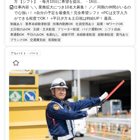
方 【シフト】 ・毎月10日に希望を提出。 ・16日...
仕事内容 ＼＼ 業務拡大につき10名大募集！ ／／ 同期の仲間がいるの
で心強い！ ⭐自分の予定を最優先！完全希望シフト ⭐PCは文字入力
ができる程度でOK！ ⭐平日夕方＆土日祝は時給UP！ 最高...
制服あり
業界未経験者歓迎
扶養内勤務OK
社員登用あり
副業・WワークOK
土日祝のみOK
主婦・主夫歓迎
フリーター歓迎
バイク通勤OK
シフト自由
車通勤OK
平日のみOK
転勤なし
経験不問
未経験者歓迎
経験者歓迎
賞与あり
ブランクOK
交通費支給
長期歓迎
アルバイト・パート