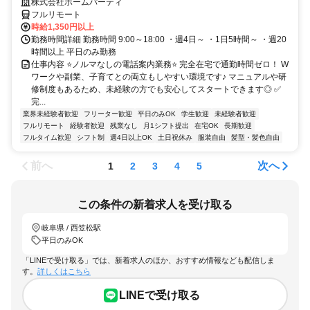
株式会社ホームパーティ
フルリモート
時給1,350円以上
勤務時間詳細 勤務時間 9:00～18:00 ・週4日～ ・1日5時間～ ・週20
時間以上 平日のみ勤務
仕事内容 ⭐ノルマなしの電話案内業務⭐ 完全在宅で通勤時間ゼロ！ W
ワークや副業、子育てとの両立もしやすい環境です♪ マニュアルや研
修制度もあるため、未経験の方でも安心してスタートできます◎ ✅
完...
業界未経験者歓迎
フリーター歓迎
平日のみOK
学生歓迎
未経験者歓迎
フルリモート
経験者歓迎
残業なし
月1シフト提出
在宅OK
長期歓迎
フルタイム歓迎
シフト制
週4日以上OK
土日祝休み
服装自由
髪型・髪色自由
前へ
次へ
1
2
3
4
5
この条件の新着求人を受け取る
岐阜県 / 西笠松駅
平日のみOK
「LINEで受け取る」では、新着求人のほか、おすすめ情報なども配信しま
す。
詳しくはこちら
LINEで受け取る