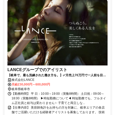
LANCEグループでのアイリスト
【岐阜で、最も洗練された働き方を。】✅月売上70万円で一人前を目指
せる環境✅集客・広告費・材料費会社負担
株式会社LANCE
月給230,000円～600,000円
岐阜県岐阜市
【勤務時間】 平 日：10:00～19:00（実働8時間） 土日祝：09:00～
18:00（実働8時間） ▶時短勤務について◀ 時短勤務でも、フルタイ
ム正社員と給与は変わりません✨ 子育てと両立しな...
【仕事内容】 美容師免許をお持ちの方を対象に、岐阜エリアの各店
舗でご活躍いただける経験者アイリストを募集しております。 技術