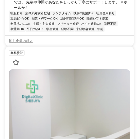
では、 先輩や仲間があなたをしっかり丁寧にサポートします。 ※ホ
ールかキ...
制服あり
業界未経験者歓迎
ランチタイム
扶養内勤務OK
社員登用あり
週1日からOK
副業・WワークOK
1日4時間以内OK
隔週シフト提出
土日祝のみOK
主婦・主夫歓迎
フリーター歓迎
バイク通勤OK
学歴不問
車通勤OK
平日のみOK
学生歓迎
経験不問
未経験者歓迎
午前
同じ企業の求人
業務委託