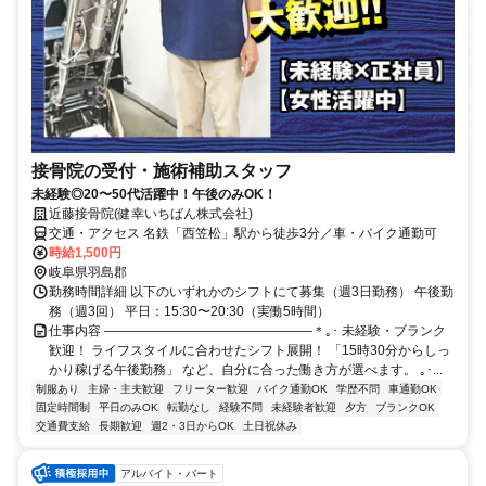
接骨院の受付・施術補助スタッフ
未経験◎20〜50代活躍中！午後のみOK！
近藤接骨院(健幸いちばん株式会社)
交通・アクセス 名鉄「西笠松」駅から徒歩3分／車・バイク通勤可
時給1,500円
岐阜県羽島郡
勤務時間詳細 以下のいずれかのシフトにて募集（週3日勤務） 午後勤
務（週3回） 平日：15:30〜20:30（実働5時間）
仕事内容 ――――――――――――――――＊｡･ 未経験・ブランク
歓迎！ ライフスタイルに合わせたシフト展開！ 「15時30分からしっ
かり稼げる午後勤務」 など、自分に合った働き方が選べます。 ｡･...
制服あり
主婦・主夫歓迎
フリーター歓迎
バイク通勤OK
学歴不問
車通勤OK
固定時間制
平日のみOK
転勤なし
経験不問
未経験者歓迎
夕方
ブランクOK
交通費支給
長期歓迎
週2・3日からOK
土日祝休み
アルバイト・パート