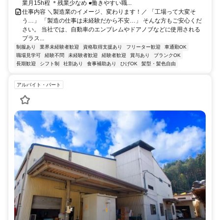
業月15h程 ＊残業少なめ ●働きやすい職...
仕事内容 ＼製造業のイメージ、変わります！／ 「工場って大変そ
う…」 「製造の仕事は未経験だから不安…」 そんな方もご安心くだ
さい。 当社では、自動車のエンブレムやドアノブなどに使用される
プラス...
制服あり
業界未経験者歓迎
資格取得支援あり
フリーター歓迎
車通勤OK
職場見学可
経験不問
未経験者歓迎
経験者歓迎
賞与あり
ブランクOK
長期歓迎
シフト制
社割あり
食事補助あり
ひげOK
髪型・髪色自由
アルバイト・パート