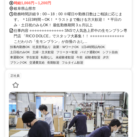
車で30分！＜車通勤OK＞
時給1,066円～1,200円
岐阜県山県市
勤務時間詳細 9：00～18：00 ※曜日や勤務日数はご相談に応じま
す。 ＊1日3時間～OK！ ＊ラストまで働ける方大歓迎！ ＊平日の
み・土日祝のみもOK！ 最低勤務期間 3ヵ月以上
仕事内容 ⭐⭐⭐⭐⭐⭐⭐⭐⭐⭐⭐⭐⭐⭐ SNSで人気急上昇中の生モンブラン専
門店 「RICO DOLCE」でスタッフ大募集！！ ⭐⭐⭐⭐⭐⭐⭐⭐⭐⭐⭐⭐⭐⭐
こだわりの「生モンブラン」が自慢の おし...
扶養内勤務OK
社員登用あり
副業・WワークOK
1日4時間以内OK
土日祝のみOK
主婦・主夫歓迎
フリーター歓迎
バイク通勤OK
シフト自由
車通勤OK
学生歓迎
転勤なし
未経験者歓迎
午前
経験者歓迎
夕方
ブランクOK
交通費支給
長期歓迎
フルタイム歓迎
正社員