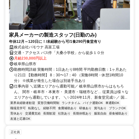
家具メーカーの製造スタッフ(日勤のみ)
年休12月～120日に！/未経験から可/1食290円食堂有り
株式会社パモウナ 高富工場
交通・アクセス バス停「大桑小学校」から徒歩１０分
月給230,000円以上
岐阜県山県市
勤務時間詳細 実働時間：1日あたり8時間 平均勤務日数：1ヶ月あた
り21日 【勤務時間】 8：30〜17：40 （実働8時間・休憩1時間10
分） ※残業が発生した場合は別途手当あり
仕事内容 ＼近隣エリアから通勤可能／ 岐阜県山県市からはもちろ
ん、 関市・岐阜市・本巣市・ 美濃市・瑞穂市など… 従業員は様々な
エリアから通勤しています。 ＼✨2024年11月、新食堂完成✨／ 国...
業界未経験者歓迎
変形労働時間制
ランチタイム
バイク通勤OK
車通勤OK
職場見学可
転勤なし
経験不問
食費補助あり
研修あり
賞与あり
ブランクOK
育休あり
交通費支給
長期歓迎
社割あり
長期休暇あり
服装自由
昼食補助あり
友達と応募OK
正社員