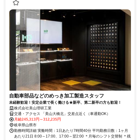
自動車部品などのめっき加工製造スタッフ
未経験歓迎！安定企業で長く働ける★新卒、第二新卒の方も歓迎！
株式会社美山理研工業
交通・アクセス 「美山大橋北」交差点近く（車通勤OK）
月給245,313円～312,235円
岐阜県山県市
勤務時間詳細 実働時間：1日あたり7時間40分 平均勤務日数：1ヶ月
あたり21日 8:00～17:00、17:00～翌2:00 ＊月毎のシフト交替制 ＊残