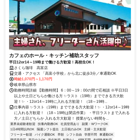
カフェのホール・キッチン補助スタッフ
平日12or14～19時まで働ける方歓迎！高校生OK！
さくら珈琲 高富店
交通・アクセス 「高富小学校」から北に徒歩3分／車通勤OK
時給1,070円～1,170円
岐阜県山県市
勤務時間詳細 【勤務時間】 6：00～19：00の間で応相談 ※平日3日
以上や土日どちらか働ける方 ✨ラスト（19時）までできる方大歓
迎！✨ ・12or14～19時に入れる方歓迎！ （18～19時...
仕事内容 ✨ラスト（19時）までできる方大歓迎！✨ ・12or14～19時
に入れる方歓迎！ （18～19時は閉店作業） ・平日ラストまで入れる
方／土日どちらか 入れる方大歓迎！ 授業がない時間を...
業界未経験者歓迎
扶養内勤務OK
社員登用あり
副業・WワークOK
1日4時間以内OK
隔週シフト提出
土日祝のみOK
主婦・主夫歓迎
フリーター歓迎
バイク通勤OK
早朝
シフト自由
学歴不問
車通勤OK
職場見学可
平日のみOK
学生歓迎
転勤なし
経験不問
未経験者歓迎