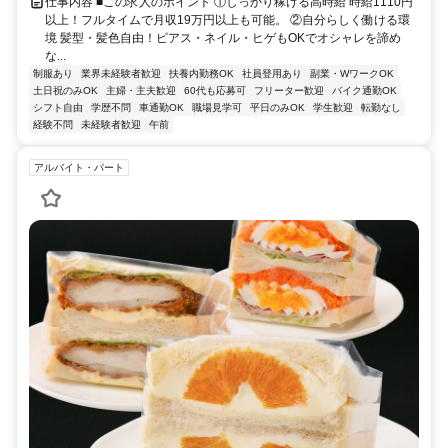
仕事内容 ■この求人のポイント ①しっかり稼げる高時給 時給1110円
以上！フルタイムで月収19万円以上も可能。 ②自分らしく働ける環
境 髪型・髪色自由！ピアス・ネイル・ヒゲもOKでオシャレを諦め
な...
制服あり
業界未経験者歓迎
扶養内勤務OK
社員登用あり
副業・WワークOK
土日祝のみOK
主婦・主夫歓迎
60代も応募可
フリーター歓迎
バイク通勤OK
シフト自由
学歴不問
車通勤OK
職場見学可
平日のみOK
学生歓迎
転勤なし
経験不問
未経験者歓迎
午前
アルバイト・パート