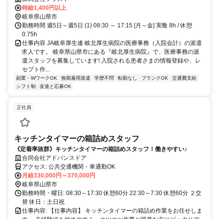
時給1,400円以上
岐阜県山県市
勤務時間 週5日～週5日 (1) 08:30 ～ 17:15 [月～金] 実働 8h / 休憩
0.75h
仕事内容 JA岐阜厚生連 岐北厚生病院の医療事務（入院会計）の派遣
求人です。 岐阜県山県市にある『岐北厚生病院』で、医療事務の派
遣スタッフを募集しています! 入院される患者さまの情報登録や、レ
セプト作...
副業・WワークOK
無期雇用派遣
学歴不問
転勤なし
ブランクOK
交通費支給
シフト制
友達と応募OK
正社員
キッチンタイマーの箱詰めスタッフ
《定着率抜群》キッチンタイマーの箱詰めスタッフ！働きやすい♪
合同会社アドバンスドア
アクセス: 公共交通機関・車通勤OK
月給330,000円～370,000円
岐阜県山県市
勤務時間・曜日: 08:30～17:30 休憩60分 22:30～7:30 休憩60分 ２交
替 休日：土日祝
仕事内容: 【仕事内容】 キッチンタイマーの箱詰め作業をお任せしま