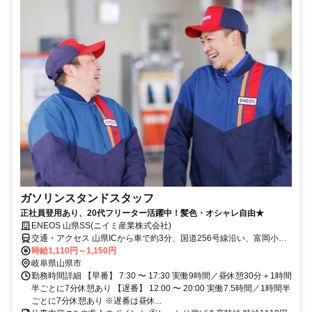
ガソリンスタンドスタッフ
正社員登用あり、20代フリーター活躍中！髪色・オシャレ自由★
ENEOS 山県SS(ニイミ産業株式会社)
交通・アクセス 山県ICから車で約3分、国道256号線沿い、富岡小学
校近く ※車通勤OK、制服通勤OK
時給1,110円～1,150円
岐阜県山県市
勤務時間詳細 【早番】 7:30 〜 17:30 実働9時間／昼休憩30分＋1時間
半ごとに7分休憩あり 【遅番】 12:00 〜 20:00 実働7.5時間／1時間半
ごとに7分休憩あり ※遅番は昼休...