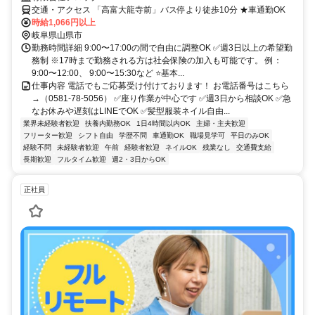
交通・アクセス 「高富大龍寺前」バス停より徒歩10分 ★車通勤OK
時給1,066円以上
岐阜県山県市
勤務時間詳細 9:00〜17:00の間で自由に調整OK ✅週3日以上の希望勤
務制 ※17時まで勤務される方は社会保険の加入も可能です。 例：
9:00〜12:00、 9:00〜15:30など ⭐基本...
仕事内容 電話でもご応募受け付けております！ お電話番号はこちら
→（0581-78-5056） ✅座り作業が中心です ✅週3日から相談OK ✅急
なお休みや遅刻はLINEでOK ✅髪型服装ネイル自由...
業界未経験者歓迎
扶養内勤務OK
1日4時間以内OK
主婦・主夫歓迎
フリーター歓迎
シフト自由
学歴不問
車通勤OK
職場見学可
平日のみOK
経験不問
未経験者歓迎
午前
経験者歓迎
ネイルOK
残業なし
交通費支給
長期歓迎
フルタイム歓迎
週2・3日からOK
正社員