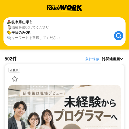
岐阜県
山県市
職種を選択してください
平日のみOK
キーワードを選択してください
502件
条件保存
関連度順
正社員