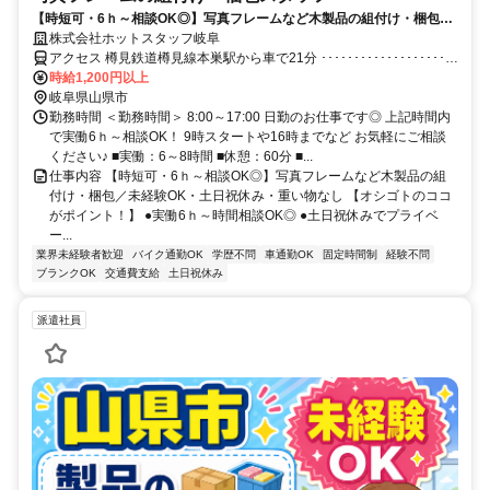
【時短可・6ｈ～相談OK◎】写真フレームなど木製品の組付け・梱包／
未経験OK・土日祝休み・重い物なし
株式会社ホットスタッフ岐阜
アクセス 樽見鉄道樽見線本巣駅から車で21分 ････････････････････
●車・バイク通勤OK！ ●無料駐車場あり♪ ●通勤手当支給いたします
時給1,200円以上
岐阜県山県市
(※規定あり) ファミリーマート 山県佐賀店 近く
勤務時間 ＜勤務時間＞ 8:00～17:00 日勤のお仕事です◎ 上記時間内
で実働6ｈ～相談OK！ 9時スタートや16時までなど お気軽にご相談
ください♪ ■実働：6～8時間 ■休憩：60分 ■...
仕事内容 【時短可・6ｈ～相談OK◎】写真フレームなど木製品の組
付け・梱包／未経験OK・土日祝休み・重い物なし 【オシゴトのココ
がポイント！】 ●実働6ｈ～時間相談OK◎ ●土日祝休みでプライベ
ー...
業界未経験者歓迎
バイク通勤OK
学歴不問
車通勤OK
固定時間制
経験不問
ブランクOK
交通費支給
土日祝休み
派遣社員