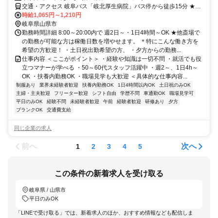
交通・アクセス 岐阜バス「岐北厚生病院」バス停から徒歩15分 ★車
通勤OK
時給1,065円～1,210円
岐阜県山県市
勤務時間詳細 8:00～20:00内で 週2日～・1日4時間～OK ★他斎場で
の勤務が可能な方は稼働日数を増やせます。 ＊特にこんな働き方を
希望の方歓迎！ ・土日祝出勤希望の方、 ・夕方からの勤務...
仕事内容 ＜ここがポイント＞ ・経験や知識は一切不問 ・就活でも役
立つマナーが学べる ・50～60代スタッフ活躍中 ・週2～、1日4h～
OK ・扶養内勤務OK ・職場見学も大歓迎 ＜具体的な仕事内容...
制服あり
業界未経験者歓迎
扶養内勤務OK
1日4時間以内OK
土日祝のみOK
主婦・主夫歓迎
フリーター歓迎
シフト自由
学歴不問
車通勤OK
職場見学可
平日のみOK
経験不問
未経験者歓迎
午前
経験者歓迎
研修あり
夕方
ブランクOK
交通費支給
同じ企業の求人
前へ
次へ
1
2
3
4
5
この条件の新着求人を受け取る
岐阜県 / 山県市
平日のみOK
「LINEで受け取る」では、新着求人のほか、おすすめ情報なども配信しま