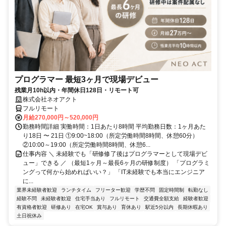
プログラマー 最短3ヶ月で現場デビュー
残業月10h以内・年間休日128日・リモート可
株式会社ネオアクト
フルリモート
月給270,000円～520,000円
勤務時間詳細 実働時間：1日あたり8時間 平均勤務日数：1ヶ月あた
り18日 〜 21日 ①9:00~18:00（所定労働時間8時間、休憩60分）
②10:00～19:00（所定労働時間8時間、休憩6...
仕事内容 ＼ 未経験でも「研修修了後はプログラマーとして現場デビ
ュー」できる ／ （最短1ヶ月～最長6ヶ月の研修制度） 「プログラミ
ングって何から始めればいい？」 「IT未経験でも本当にエンジニア
に...
業界未経験者歓迎
ランチタイム
フリーター歓迎
学歴不問
固定時間制
転勤なし
経験不問
未経験者歓迎
住宅手当あり
フルリモート
交通費全額支給
経験者歓迎
有資格者歓迎
研修あり
在宅OK
賞与あり
育休あり
駅近5分以内
長期休暇あり
土日祝休み