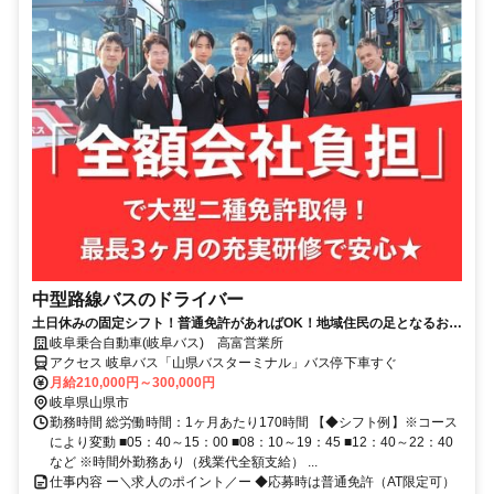
中型路線バスのドライバー
土日休みの固定シフト！普通免許があればOK！地域住民の足となるお仕
事です
岐阜乗合自動車(岐阜バス) 高富営業所
アクセス 岐阜バス「山県バスターミナル」バス停下車すぐ
月給210,000円～300,000円
岐阜県山県市
勤務時間 総労働時間：1ヶ月あたり170時間 【◆シフト例】※コース
により変動 ■05：40～15：00 ■08：10～19：45 ■12：40～22：40
など ※時間外勤務あり（残業代全額支給） ...
仕事内容 ー＼求人のポイント／ー ◆応募時は普通免許（AT限定可）