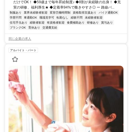
だけでOK！ ◆59歳まで毎年昇給制度♪ ◆8割が未経験の出身！ ◆充
実の研修、福利厚生★ ◆定着率94%で働きやすさ◎ ー 路線バ...
制服あり
業界未経験者歓迎
変形労働時間制
資格取得支援あり
バイク通勤OK
学歴不問
車通勤OK
職場見学可
転勤なし
経験不問
未経験者歓迎
住宅手当あり
経験者歓迎
有資格者歓迎
食費補助あり
研修あり
賞与あり
ブランクOK
育休あり
交通費支給
同じ企業の求人
アルバイト・パート