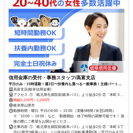
信用金庫の受付・事務スタッフ/高富支店
平日のみ・15時退勤！週3日〜扶養内も選べる一般事務！主婦パート活
躍中の金融事務アルバイト・パート募集◎
高富支店(岐阜信用金庫)
アクセス: ①「岐北厚生病院前(岐阜バス)」より徒歩2分 ②「本町３丁
目(山県市)(岐阜バス)」より徒歩4分 ◎自転車通勤OK
時給1,150円～1,200円
岐阜県山県市
勤務時間・曜日: 平日の9:00 ～ 15:00 （実働5時間 / 休憩1時間）
※「10:00 ～ 16:00」など、 勤務開始・終了時間の調整可能です！ 面
接の際にご希望をお聞かせくださ...
仕事内容: ①「岐北厚生病院前(岐阜バス)」より徒歩2分 ②「本町３丁
目(山県市)(岐阜バス)」より徒歩4分 ◎自転車通勤OK ✅平日のみ＆15