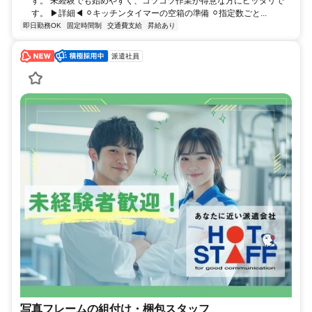
す。 未経験でも始めやすく、コツコツ作業が得意な方にピッタリで
す。 ▶詳細◀︎ ⚪︎キッチンタイマーの空箱の準備 ⚪︎指定数ごと...
即日勤務OK
固定時間制
交通費支給
昇給あり
派遣社員
写真フレームの組付け・梱包スタッフ