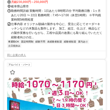
月給230,000円～250,000円
岐阜県山県市
勤務時間詳細 実働時間：1日あたり8時間15分 平均勤務日数：1ヶ月
あたり20日 〜 22日 勤務時間：7:45〜17:00（休憩1時間） ※平均残
業時間5時間程度
仕事内容 オリジナル額縁の製作を中心に、受注に応じてオーダーキ
ッチンなどの木製品も製作します。 加工、組立、仕上げ、検品など
の製作実務を行いながら、工程や品質の改善にも取り組んでいただく
経験者向けの仕...
車通勤OK
固定時間制
経験不問
未経験者歓迎
経験者歓迎
賞与あり
土日祝休み
同じ企業の求人
アルバイト・パート