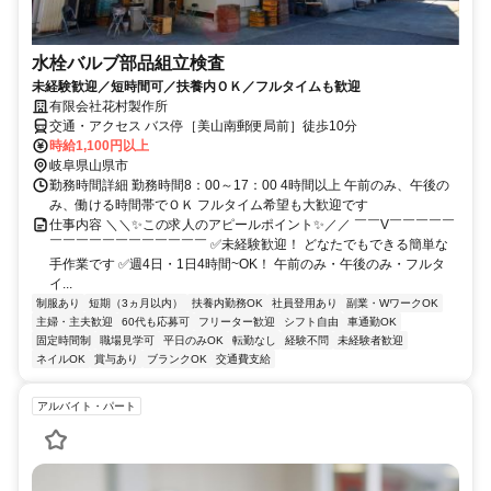
水栓バルブ部品組立検査
未経験歓迎／短時間可／扶養内ＯＫ／フルタイムも歓迎
有限会社花村製作所
交通・アクセス バス停［美山南郵便局前］徒歩10分
時給1,100円以上
岐阜県山県市
勤務時間詳細 勤務時間8：00～17：00 4時間以上 午前のみ、午後の
み、働ける時間帯でＯＫ フルタイム希望も大歓迎です
仕事内容 ＼＼✨この求人のアピールポイント✨／／ ￣￣V￣￣￣￣￣
￣￣￣￣￣￣￣￣￣￣￣￣ ✅未経験歓迎！ どなたでもできる簡単な
手作業です ✅週4日・1日4時間~OK！ 午前のみ・午後のみ・フルタ
イ...
制服あり
短期（3ヵ月以内）
扶養内勤務OK
社員登用あり
副業・WワークOK
主婦・主夫歓迎
60代も応募可
フリーター歓迎
シフト自由
車通勤OK
固定時間制
職場見学可
平日のみOK
転勤なし
経験不問
未経験者歓迎
ネイルOK
賞与あり
ブランクOK
交通費支給
アルバイト・パート