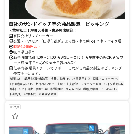
自社のサンドイッチ等の商品製造・ピッキング
＜業務拡大！増員大募集＞未経験者歓迎！
有限会社リッチバーガー
交通・アクセス 「山県市役所」より西へ車で約5分 ＊車・バイク通勤
可
時給1,065円以上
岐阜県山県市
勤務時間詳細 4:00～14:00 ★週3日～ＯＫ！ ★午前中のみOK ★Ｗワ
ーク可 ★平日のみOK ★土日祝のみOK
仕事内容 増員！チームでサポートしながら商品の製造やピッキング
作業を行います｡
制服あり
業界未経験者歓迎
扶養内勤務OK
社員登用あり
副業・WワークOK
1日4時間以内OK
土日祝のみOK
主婦・主夫歓迎
フリーター歓迎
バイク通勤OK
早朝
シフト自由
学歴不問
車通勤OK
固定時間制
職場見学可
平日のみOK
転勤なし
経験不問
未経験者歓迎
正社員