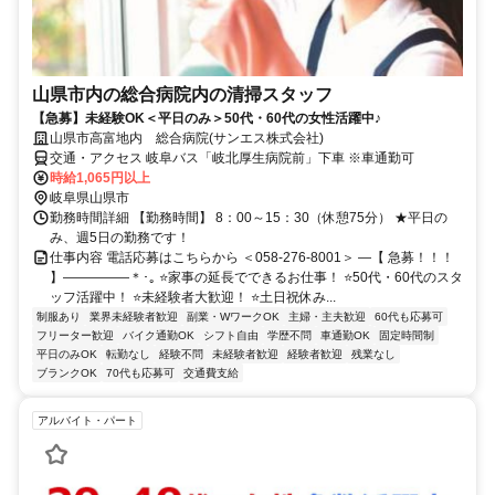
山県市内の総合病院内の清掃スタッフ
【急募】未経験OK＜平日のみ＞50代・60代の女性活躍中♪
山県市高富地内 総合病院(サンエス株式会社)
交通・アクセス 岐阜バス「岐北厚生病院前」下車 ※車通勤可
時給1,065円以上
岐阜県山県市
勤務時間詳細 【勤務時間】 8：00～15：30（休憩75分） ★平日の
み、週5日の勤務です！
仕事内容 電話応募はこちらから ＜058-276-8001＞ ―【 急募！！！
】―――――＊･｡ ⭐家事の延長でできるお仕事！ ⭐50代・60代のスタ
ッフ活躍中！ ⭐未経験者大歓迎！ ⭐土日祝休み...
制服あり
業界未経験者歓迎
副業・WワークOK
主婦・主夫歓迎
60代も応募可
フリーター歓迎
バイク通勤OK
シフト自由
学歴不問
車通勤OK
固定時間制
平日のみOK
転勤なし
経験不問
未経験者歓迎
経験者歓迎
残業なし
ブランクOK
70代も応募可
交通費支給
アルバイト・パート