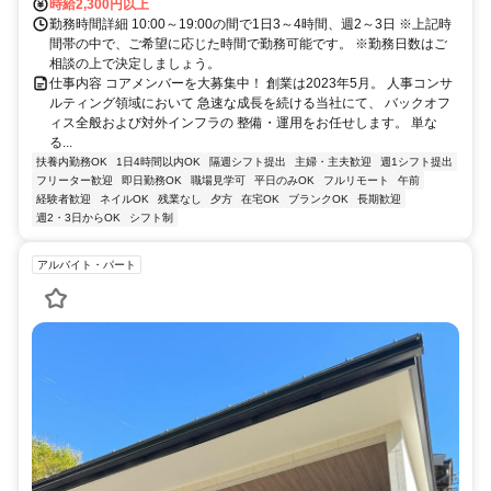
時給2,300円以上
勤務時間詳細 10:00～19:00の間で1日3～4時間、週2～3日 ※上記時
間帯の中で、ご希望に応じた時間で勤務可能です。 ※勤務日数はご
相談の上で決定しましょう。
仕事内容 コアメンバーを大募集中！ 創業は2023年5月。 人事コンサ
ルティング領域において 急速な成長を続ける当社にて、 バックオフ
ィス全般および対外インフラの 整備・運用をお任せします。 単な
る...
扶養内勤務OK
1日4時間以内OK
隔週シフト提出
主婦・主夫歓迎
週1シフト提出
フリーター歓迎
即日勤務OK
職場見学可
平日のみOK
フルリモート
午前
経験者歓迎
ネイルOK
残業なし
夕方
在宅OK
ブランクOK
長期歓迎
週2・3日からOK
シフト制
アルバイト・パート