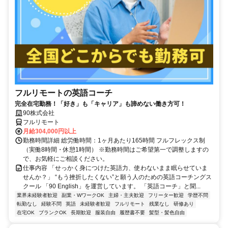
フルリモートの英語コーチ
完全在宅勤務！「好き」も「キャリア」も諦めない働き方可！
90株式会社
フルリモート
月給304,000円以上
勤務時間詳細 総労働時間：1ヶ月あたり165時間 フルフレックス制
（実働8時間・休憩1時間） ※勤務時間はご希望第一で調整しますの
で、お気軽にご相談ください。
仕事内容 「せっかく身につけた英語力、使わないまま眠らせていま
せんか？」 “もう挫折したくない”と願う人のための英語コーチングス
クール 「90 English」を運営しています。 「英語コーチ」と聞...
業界未経験者歓迎
副業・WワークOK
主婦・主夫歓迎
フリーター歓迎
学歴不問
転勤なし
経験不問
英語
未経験者歓迎
フルリモート
残業なし
研修あり
在宅OK
ブランクOK
長期歓迎
服装自由
履歴書不要
髪型・髪色自由