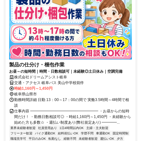
製品の仕分け・梱包作業
お昼～の短時間｜時間・日数相談可｜未経験◎土日休み｜空調完備
株式会社ドリームアシスト岐阜
交通・アクセス 岐阜バス 美山中学校前停
時給1,160円～1,450円
岐阜県山県市
勤務時間詳細 日勤 13：00～17：00の間で 実働3.5時間～4時間で相
談
仕事内容 ━━━━━━━━━━━━━━━━━━ ・お昼からの短時
間だけ！ ・勤務日数相談可◎ ・時給1,160円～1,450円 ・未経験から
始めた方も多数☆ ・週払い制度あり(弊社規定あり) ━━━━...
業界未経験者歓迎
社員登用あり
1日4時間以内OK
主婦・主夫歓迎
フリーター歓迎
バイク通勤OK
給料前払いOK
学歴不問
車通勤OK
固定時間制
職場見学可
平日のみOK
転勤なし
経験不問
未経験者歓迎
週払いOK
夕方