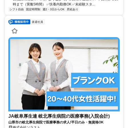
時まで（実働5時間） ✅扶養内勤務OK ✅未経験スタ...
シフト自由
固定時間制
週2・3日からOK
昇給あり
派遣社員
JA岐阜厚生連 岐北厚生病院の医療事務(入院会計)
山県市の岐北厚生病院で医療事務の求人!平日のみ・無資格OK
株式会社ソラスト