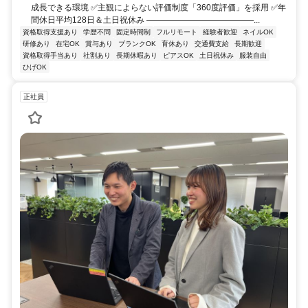
成長できる環境 ✅主観によらない評価制度「360度評価」を採用 ✅年
間休日平均128日＆土日祝休み ―――――――――――――...
資格取得支援あり
学歴不問
固定時間制
フルリモート
経験者歓迎
ネイルOK
研修あり
在宅OK
賞与あり
ブランクOK
育休あり
交通費支給
長期歓迎
資格取得手当あり
社割あり
長期休暇あり
ピアスOK
土日祝休み
服装自由
ひげOK
正社員