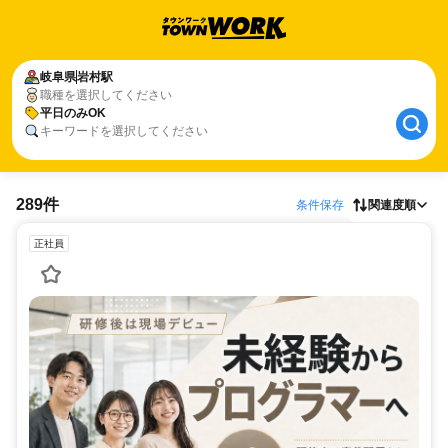
岐阜県
岩村駅
職種を選択してください
平日のみOK
キーワードを選択してください
289件
条件保存
関連度順
正社員