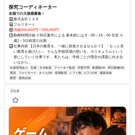
探究コーディネーター
全国での大規模募集！
株式会社ミエタ
フルリモート
月給200,000円～500,000円
勤務時間詳細 ※対応案件による 基本的には 9：00～18：00 目安 ※
週2～5日程度の出勤
仕事内容 【日本の教育を、一緒に前進させませんか？】 「もっと良
い教育を届けたい」 そんな学校現場の想いを、カリキュラムという
形にしていく仕事です。 私たちは、学校ごとの理念や課題に向き合
いながら...
社員登用あり
主婦・主夫歓迎
フリーター歓迎
学歴不問
車通勤OK
即日勤務OK
英語
フルリモート
ネイルOK
長期歓迎
シフト制
ピアスOK
服装自由
髪型・髪色自由
正社員