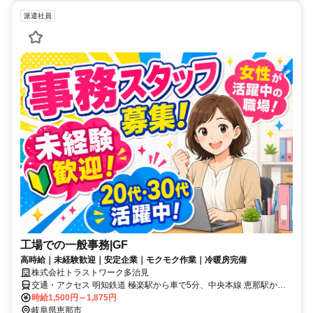
派遣社員
工場での一般事務|GF
高時給｜未経験歓迎｜安定企業｜モクモク作業｜冷暖房完備
株式会社トラストワーク多治見
交通・アクセス 明知鉄道 極楽駅から車で5分、中央本線 恵那駅から
車で15分、中央本線 中津川駅から車で30分 ※自動車・バイク・自転
時給1,500円～1,875円
車通勤OK（無料駐車場完備）
岐阜県恵那市