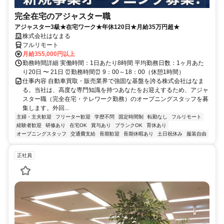
完全在宅のアジャスター職
アジャスター3級★在宅ワーク★年休120日★月給35万円超★
株式会社はなまる
フルリモート
月給355,000円以上
勤務時間詳細 実働時間：1日あたり8時間 平均勤務日数：1ヶ月あた
り20日 〜 21日 ⏰勤務時間⏰ 9：00～18：00（休憩1時間）
仕事内容 自動車買取・販売業界で強固な基盤を誇る株式会社はなま
る。当社は、高度な専門知識を持つあなたをお迎えするため、アジャ
スター職（完全在宅・テレワーク勤務）のオープニングスタッフを募
集します。外回...
主婦・主夫歓迎
フリーター歓迎
学歴不問
固定時間制
転勤なし
フルリモート
経験者歓迎
研修あり
在宅OK
賞与あり
ブランクOK
育休あり
オープニングスタッフ
交通費支給
長期歓迎
長期休暇あり
土日祝休み
服装自由
正社員