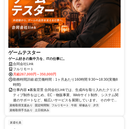
ゲームテスター
ゲーム好きの集中力を、ITの仕事に。
合同会社Link
フルリモート
月給267,000円～350,000円
勤務時間詳細 総労働時間：1ヶ月あたり160時間 9:30〜18:30(実働8
時間)
仕事内容 ●募集背景 合同会社Linkでは、生成AIを取り入れたクリエイ
ティブ制作をはじめ、EC・物販事業、Webサイト制作、システム関
連のサポートなど、幅広いサービスを展開しています。 その中で...
資格取得支援あり
固定時間制
フルリモート
午前
研修あり
夕方
資格取得手当あり
土日祝休み
派遣社員