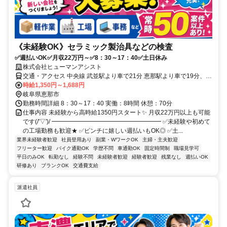
《未経験OK》セラミック製治具などの検査
✅週払いOK✅月収22万円～✅8：30～17：40✅土日休み
株式会社ヒューマンアシスト
交通・アクセス 中央線 武並駅より車で21分 恵那駅より車で19分、明
知鉄道 岩村駅より車で3分（派遣先）
時給1,350円～1,688円
岐阜県恵那市
勤務時間詳細 8：30～17：40 実働：8時間 休憩：70分
仕事内容 未経験から高時給1350円スタート✨ 月収22万円以上も可能
です(/'▽')/ ━━━━━━━━━━━━━━━━━━ ✅未経験や初めて
の工場勤務も歓迎★ ✅ピンチに嬉しい週払いもOK◎ ✅土...
業界未経験者歓迎
社員登用あり
副業・WワークOK
主婦・主夫歓迎
フリーター歓迎
バイク通勤OK
学歴不問
車通勤OK
固定時間制
職場見学可
平日のみOK
転勤なし
経験不問
未経験者歓迎
経験者歓迎
残業なし
週払いOK
研修あり
ブランクOK
交通費支給
派遣社員