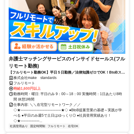
弁護士マッチングサービスのインサイドセールス(フル
リモート勤務)
【フルリモート勤務OK】平日５日勤務／法律知識ゼロでOK！BtoBスキ
ルが身につく営業職
株式会社make standards
フルリモート
時給1,600円以上
勤務時間・曜日: 平日のみ 9：00～18：00 実働時間：1日あたり8時
間 休憩1時間
仕事内容: ＼＼在宅型リモートワーク ／／
◇★───────────────★◇ ●BtoB提案営業の基礎～実践が学
べる ●平日のみ週5で土日はゆっくり◎ ●社員登用実績あり！
◇★───────...
社員登用あり
固定時間制
フルリモート
在宅OK