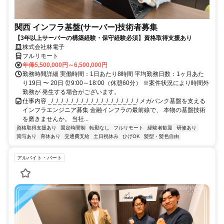
関西 インフラ基盤(サーバー)技術者募集
【3年以上サーバーの構築経験・保守経験必須】資格取得支援あり
株式会社林電子
フルリモート
年俸5,500,000円～6,500,000円
勤務時間詳細 実働時間：1日あたり8時間 平均勤務日数：1ヶ月あた
り19日 〜 20日 ⏰9:00～18:00（休憩60分） ※案件状況により時間外
勤務が 発生する場合がございます。
仕事内容 _/_/_/_/_/_/_/_/_/_/_/_/_/_/_/_/_/_/ メガバンク基盤を支える
インフラエンジニア募集 金融インフラの最前線で、 本物の基盤技術
を磨きませんか。 当社...
資格取得支援あり
固定時間制
転勤なし
フルリモート
経験者歓迎
研修あり
賞与あり
育休あり
交通費支給
土日祝休み
ひげOK
髪型・髪色自由
アルバイト・パート