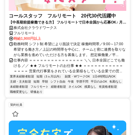
コールスタッフ フルリモート 20代30代活躍中
【中長期前提稼働できる方】 フルリモートで日本全国から応募OK♪ 月稼
働80時間で安定収入！
株式会社クラウドワークス
フルリモート
時給1,900円以上
勤務時間 シフト制 希望により面談で決定 稼働時間帯／9:00～17:00
希望する働き方／上記の時間帯を中心に、チームと密に連携を取りな
がら業務を進めていただける方を募集します。 想定稼働量／平...
仕事内容 ＝＝＝＝＝＝＝＝＝＝＝＝＝＝＝ ＼＼ 日本全国どこでも働
ける ／／ ★★ フルリモートのお仕事 ★★ ＝＝＝＝＝＝＝＝＝＝＝
＝＝＝＝ 営業代行事業をされている企業様をしている企業での営...
業界未経験者歓迎
短期（3ヵ月以内）
副業・WワークOK
1日4時間以内OK
主婦・主夫歓迎
短期
早朝
シフト自由
午後
学歴不問
平日のみOK
転勤なし
未経験者歓迎
フルリモート
経験者歓迎
ネイルOK
残業なし
有資格者歓迎
職種変更なし
研修あり
契約社員