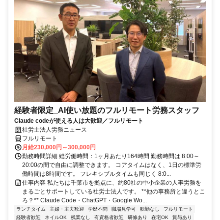
経験者限定_AI使い放題のフルリモート労務スタッフ
Claude codeが使える人は大歓迎／フルリモート
社労士法人労務ニュース
フルリモート
月給230,000円～300,000円
勤務時間詳細 総労働時間：1ヶ月あたり164時間 勤務時間は 8:00～
20:00の間で自由に調整できます。 コアタイムはなく、1日の標準労
働時間は8時間です。 フレキシブルタイムも同じく 8:0...
仕事内容 私たちは千葉市を拠点に、約80社の中小企業の人事労務を
まるごとサポートしている社労士法人です。 **他の事務所と違うとこ
ろ？** Claude Code・ChatGPT・Google Wo...
ランチタイム
主婦・主夫歓迎
学歴不問
職場見学可
転勤なし
フルリモート
経験者歓迎
ネイルOK
残業なし
有資格者歓迎
研修あり
在宅OK
賞与あり