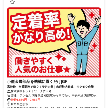
小型金属部品を機械に置くだけ|GF
高時給｜交替勤務で稼ぐ！安定企業｜未経験大歓迎｜モクモク作業
株式会社トラストワーク多治見
交通・アクセス 明知鉄道 極楽駅から車で5分、中央本線 恵那駅から
車で15分、中央本線 中津川駅から車で30分 ※自動車・バイク・自転
時給1,650円～2,063円
車通勤OK（無料駐車場完備）
岐阜県恵那市