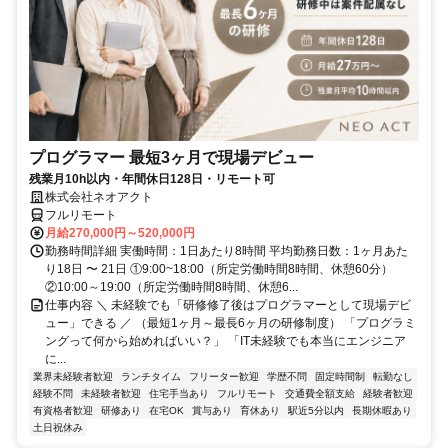
プログラマー 最短3ヶ月で現場デビュー
残業月10h以内・年間休日128日・リモート可
株式会社ネオアクト
フルリモート
月給270,000円～520,000円
勤務時間詳細 実働時間：1日あたり8時間 平均勤務日数：1ヶ月あた
り18日 〜 21日 ①9:00~18:00（所定労働時間8時間、休憩60分）
②10:00～19:00（所定労働時間8時間、休憩6...
仕事内容 ＼ 未経験でも「研修修了後はプログラマーとして現場デビ
ュー」できる ／ （最短1ヶ月～最長6ヶ月の研修制度） 「プログラミ
ングって何から始めればいい？」 「IT未経験でも本当にエンジニア
に...
業界未経験者歓迎
ランチタイム
フリーター歓迎
学歴不問
固定時間制
転勤なし
経験不問
未経験者歓迎
住宅手当あり
フルリモート
交通費全額支給
経験者歓迎
有資格者歓迎
研修あり
在宅OK
賞与あり
育休あり
駅近5分以内
長期休暇あり
土日祝休み