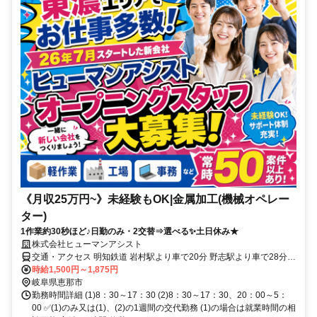
《月収25万円~》未経験もOK|金属加工(機械オペレー
ター)
1作業約30秒ほど♪日勤のみ・2交替⇒選べる✨土日休み★
株式会社ヒューマンアシスト
交通・アクセス 明知鉄道 岩村駅より車で20分 野志駅より車で28分
明智駅より車で30分（派遣先）
時給1,500円～1,875円
岐阜県恵那市
勤務時間詳細 (1)8：30～17：30 (2)8：30～17：30、20：00～5：
00 ✅(1)のみ又は(1)、(2)の1週間の交代勤務 (1)の場合は就業時間の相