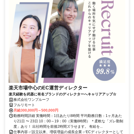
楽天市場中心のEC運営ディレクター
楽天経験を武器に有名ブランドのディレクターへキャリアアップ☆
株式会社ワンプルーフ
フルリモート
月給300,000円～500,000円
勤務時間詳細 実働時間：1日あたり8時間 平均勤務日数：1ヶ月あた
り21日 〜 23日 10：00～19：00（実働8時間） ＊柔軟な「ズレ勤制
度」あり！ 出社時間を前後2時間ズラせます。 有給を...
仕事内容 ✅設立以来、増収増益の成長企業 ✅ECディレクターとして