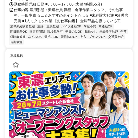
勤務時間詳細 日勤 ■8：00～17：00 (実働7時間55分)
仕事内容 雇用形態：派遣社員 職種：倉庫作業スタッフ、その他事
務、一般事務 ☆…☆おすすめポイント☆…☆ ■未経験大歓迎 ■冷暖房
完備 ■1人モクモク作業 【お仕事内容】 金属部品を扱っている工...
業界未経験者歓迎
主婦・主夫歓迎
バイク通勤OK
学歴不問
車通勤OK
即日勤務OK
固定時間制
職場見学可
平日のみOK
転勤なし
未経験者歓迎
午前
経験者歓迎
ネイルOK
週払いOK
即日払いOK
夕方
ブランクOK
交通費支給
長期歓迎
派遣社員