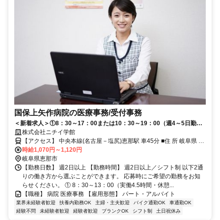
国保上矢作病院の医療事務/受付事務
＜新着求人＞①8：30～17：00または10：30～19：00（週4～5日勤
務） ②8：30～13：00（週2～4勤日務） 土日祝休 受付や会計など
株式会社ニチイ学館
医療事務のお仕事
【アクセス】 中央本線(名古屋－塩尻)恵那駅 車45分 ■住 所 岐阜県 恵
那市 上矢作町3111-2 ■アクセス 中央本線(名古屋－塩尻)恵那駅 車45
時給1,070円～1,120円
分
岐阜県恵那市
【勤務日数】 週2日以上 【勤務時間】 週2日以上／シフト制 以下2通
りの働き方から選ぶことができます。 応募時にご希望の勤務をお知
らせください。 ① 8：30～13：00（実働4.5時間・休憩...
【職種】 病院 医療事務 【雇用形態】 パート・アルバイト
業界未経験者歓迎
扶養内勤務OK
主婦・主夫歓迎
バイク通勤OK
車通勤OK
経験不問
未経験者歓迎
経験者歓迎
ブランクOK
シフト制
土日祝休み