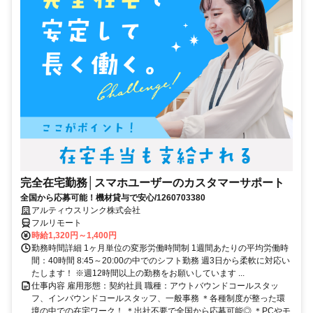
完全在宅勤務│スマホユーザーのカスタマーサポート
全国から応募可能！機材貸与で安心/1260703380
アルティウスリンク株式会社
フルリモート
時給1,320円～1,400円
勤務時間詳細 1ヶ月単位の変形労働時間制 1週間あたりの平均労働時
間：40時間 8:45～20:00の中でのシフト勤務 週3日から柔軟に対応い
たします！ ※週12時間以上の勤務をお願いしています ...
仕事内容 雇用形態：契約社員 職種：アウトバウンドコールスタッ
フ、インバウンドコールスタッフ、一般事務 ＊各種制度が整った環
境の中での在宅ワーク！ ＊出社不要で全国から応募可能◎ ＊PCやモ