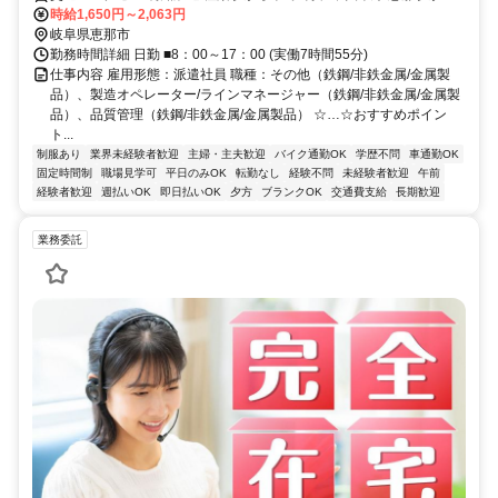
車で15分、中央本線 中津川駅から車で30分 ※自動車・バイク・自転
時給1,650円～2,063円
車通勤OK（無料駐車場完備）
岐阜県恵那市
勤務時間詳細 日勤 ■8：00～17：00 (実働7時間55分)
仕事内容 雇用形態：派遣社員 職種：その他（鉄鋼/非鉄金属/金属製
品）、製造オペレーター/ラインマネージャー（鉄鋼/非鉄金属/金属製
品）、品質管理（鉄鋼/非鉄金属/金属製品） ☆…☆おすすめポイン
ト...
制服あり
業界未経験者歓迎
主婦・主夫歓迎
バイク通勤OK
学歴不問
車通勤OK
固定時間制
職場見学可
平日のみOK
転勤なし
経験不問
未経験者歓迎
午前
経験者歓迎
週払いOK
即日払いOK
夕方
ブランクOK
交通費支給
長期歓迎
業務委託