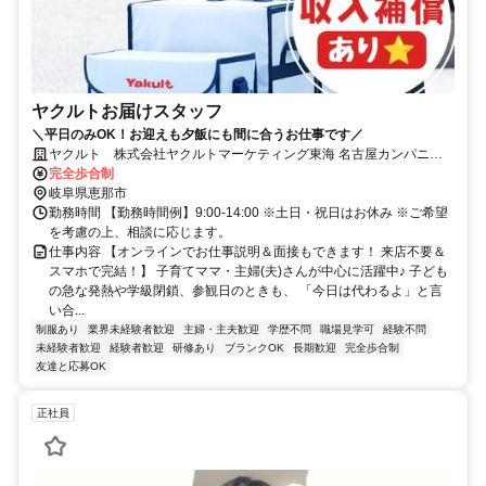
ヤクルトお届けスタッフ
＼平日のみOK！お迎えも夕飯にも間に合うお仕事です／
ヤクルト 株式会社ヤクルトマーケティング東海 名古屋カンパニー/
恵南センター
完全歩合制
岐阜県恵那市
勤務時間 【勤務時間例】9:00-14:00 ※土日・祝日はお休み ※ご希望
を考慮の上、相談に応じます。
仕事内容 【オンラインでお仕事説明＆面接もできます！ 来店不要＆
スマホで完結！】 子育てママ・主婦(夫)さんが中心に活躍中♪ 子ども
の急な発熱や学級閉鎖、参観日のときも、 「今日は代わるよ」と言
い合...
制服あり
業界未経験者歓迎
主婦・主夫歓迎
学歴不問
職場見学可
経験不問
未経験者歓迎
経験者歓迎
研修あり
ブランクOK
長期歓迎
完全歩合制
友達と応募OK
正社員