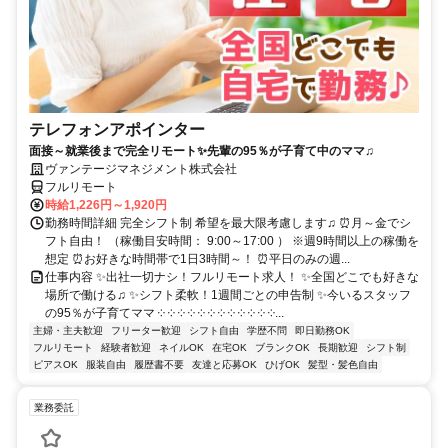
テレフォンアポインター
面接～就業後まで完全リモート✨先輩の95％が子育て中のママ♫
ヴァンテージマネジメント株式会社
フルリモート
時給1,226円～1,920円
勤務時間詳細 完全シフト制 希望を最大限考慮します♫ ⏰月～金でシ
フト自由！ （稼働目安時間： 9:00～17:00 ） ※週9時間以上の稼働を
想定 ⏰お好きな時間帯で1日3時間～！ ⏰平日のみの週...
仕事内容 ✨出社一切ナシ！フルリモート求人！ ✨全国どこでも好きな
場所で働ける♫ ✨シフト柔軟！1週間ごとの申告制 ✨今いるスタッフ
の95％が子育てママ ༶ ༶ ༶ ༶ ༶ ༶ ༶ ༶ ༶ ༶ ༶ ༶...
主婦・主夫歓迎
フリーター歓迎
シフト自由
学歴不問
即日勤務OK
フルリモート
経験者歓迎
ネイルOK
在宅OK
ブランクOK
長期歓迎
シフト制
ピアスOK
服装自由
履歴書不要
友達と応募OK
ひげOK
髪型・髪色自由
業務委託