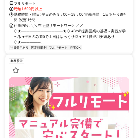
フルリモート
時給1,600円以上
勤務時間・曜日: 平日のみ 9：00～18：00 実働時間：1日あたり8時
間 休憩1時間
仕事内容: ＼＼在宅型リモートワーク ／／
◇★───────────────★◇ ●BtoB提案営業の基礎～実践が学
べる ●平日のみ週5で土日はゆっくり◎ ●正社員登用実績あり
◇★───────...
社員登用あり
固定時間制
フルリモート
在宅OK
業務委託