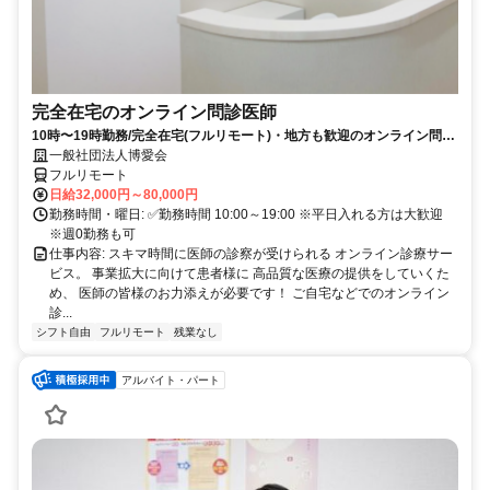
完全在宅のオンライン問診医師
10時〜19時勤務/完全在宅(フルリモート)・地方も歓迎のオンライン問診
業務
一般社団法人博愛会
フルリモート
日給32,000円～80,000円
勤務時間・曜日: ✅勤務時間 10:00～19:00 ※平日入れる方は大歓迎
※週0勤務も可
仕事内容: スキマ時間に医師の診察が受けられる オンライン診療サー
ビス。 事業拡大に向けて患者様に 高品質な医療の提供をしていくた
め、 医師の皆様のお力添えが必要です！ ご自宅などでのオンライン
診...
シフト自由
フルリモート
残業なし
アルバイト・パート