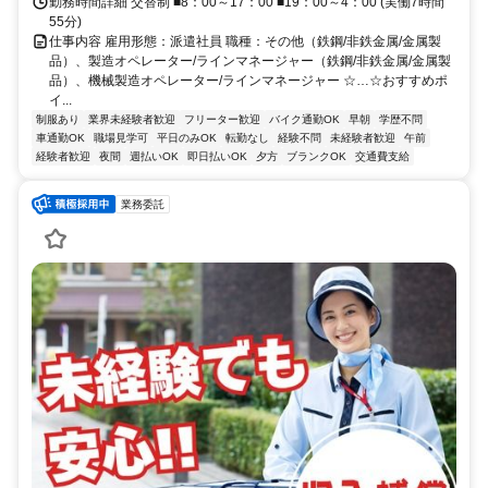
勤務時間詳細 交替制 ■8：00～17：00 ■19：00～4：00 (実働7時間
55分)
仕事内容 雇用形態：派遣社員 職種：その他（鉄鋼/非鉄金属/金属製
品）、製造オペレーター/ラインマネージャー（鉄鋼/非鉄金属/金属製
品）、機械製造オペレーター/ラインマネージャー ☆…☆おすすめポ
イ...
制服あり
業界未経験者歓迎
フリーター歓迎
バイク通勤OK
早朝
学歴不問
車通勤OK
職場見学可
平日のみOK
転勤なし
経験不問
未経験者歓迎
午前
経験者歓迎
夜間
週払いOK
即日払いOK
夕方
ブランクOK
交通費支給
業務委託