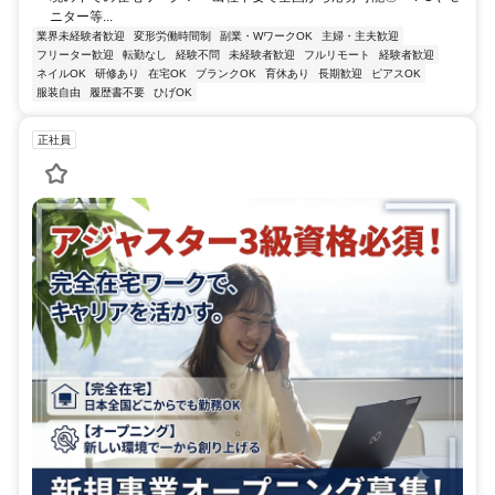
ニター等...
業界未経験者歓迎
変形労働時間制
副業・WワークOK
主婦・主夫歓迎
フリーター歓迎
転勤なし
経験不問
未経験者歓迎
フルリモート
経験者歓迎
ネイルOK
研修あり
在宅OK
ブランクOK
育休あり
長期歓迎
ピアスOK
服装自由
履歴書不要
ひげOK
正社員