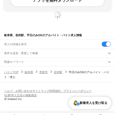
アプリを無料ダウンロード
岐阜県、岩村駅、平日のみOKのアルバイト・バイト求人情報
求人の詳細を表示
条件を追加・変更して検索
市区町村を追加・変更
関連キーワード
完全在宅ワーク 全国
シール貼り 在宅
現在地周辺
ガチャガチャ
犬カフェ
岐阜県
駅を追加・変更
バイトTOP
岐阜県
恵那市
岩村駅
平日のみOKのアルバイト・バイ
岐阜県
すべて
ト・求人
岐阜市
大垣市
高山市
多治見市
関市
中津川市
美濃市
瑞浪市
羽島市
恵那市
職種を追加・変更
JR中央本線(名古屋～塩尻)
美濃加茂市
土岐市
各務原市
可児市
山県市
瑞穂市
飛騨市
本巣市
郡上市
下呂市
古虎渓駅
多治見駅
土岐市駅
瑞浪駅
釜戸駅
武並駅
恵那駅
美乃坂本駅
中津川駅
飲食・フードサービス
海津市
羽島郡
養老郡
不破郡
安八郡
揖斐郡
本巣郡
加茂郡
可児郡
大野郡
特徴を追加・変更
落合川駅
坂下駅
飲食・フードサービス
すべて
ヘルプ・お問い合わせ
サイトマップ
利用規約・プライバシーポリシー
ホールスタッフ
キッチンスタッフ
皿洗い・洗い場
精肉・鮮魚加工
給食調理
人気
[企業]求人広告の掲載相談
JR高山本線
雇用形態を追加・変更
パン屋（ベーカリー）
フードカウンター販売員
バー（BAR）・バーテンダー
日払いOK
高校生歓迎
学生歓迎
深夜の仕事
髪型・髪色自由
ひげOK
ネイルOK
岐阜駅
長森駅
那加駅
蘇原駅
各務ケ原駅
鵜沼駅
坂祝駅
美濃太田駅
古井駅
中川辺駅
飲食店補助（開店・閉店準備）
飲食店（店長・マネージャー）
新着求人を受け取る
ピアスOK
アルバイト・パート
履歴書不要
オープニングスタッフ
留学生・外国人活躍中
下麻生駅
上麻生駅
白川口駅
下油井駅
飛騨金山駅
焼石駅
下呂駅
禅昌寺駅
飛騨萩原駅
都道府県を変更
営業・販売
勤務期間
正社員
上呂駅
飛騨宮田駅
飛騨小坂駅
渚駅
久々野駅
飛騨一ノ宮駅
高山駅
上枝駅
飛騨国府駅
営業・販売
すべて
短期
契約社員
単発・1日OK
長期
期間限定（春夏冬休み等）
飛騨古川駅
杉崎駅
飛騨細江駅
角川駅
坂上駅
打保駅
杉原駅