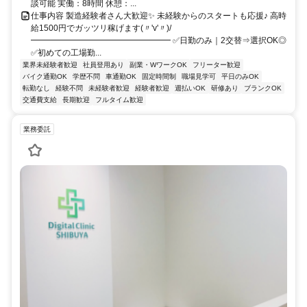
談可能 実働：8時間 休憩：...
仕事内容 製造経験者さん大歓迎✨ 未経験からのスタートも応援♪ 高時
給1500円でガッツリ稼げます(〃'v'〃)/
━━━━━━━━━━━━━━━━━ ✅日勤のみ｜2交替⇒選択OK◎
✅初めての工場勤...
業界未経験者歓迎
社員登用あり
副業・WワークOK
フリーター歓迎
バイク通勤OK
学歴不問
車通勤OK
固定時間制
職場見学可
平日のみOK
転勤なし
経験不問
未経験者歓迎
経験者歓迎
週払いOK
研修あり
ブランクOK
交通費支給
長期歓迎
フルタイム歓迎
業務委託