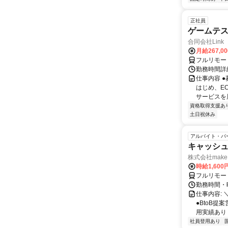
正社員
ゲームテ
合同会社Link
月給267,0
フルリモー
勤務時間詳細
仕事内容 
はじめ、E
サービスを展
資格取得支援あ
土日祝休み
アルバイト・パ
キャッシュ
株式会社make 
時給1,60
フルリモー
勤務時間・曜
仕事内容: 
●BtoB
用実績あり ◇
社員登用あり