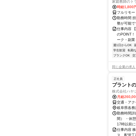
家庭教師のト
時給1,800
フルリモー
勤務時間 
整が可能で
仕事内容 
のPOINT
ーク・副業も
週1日からOK
学生歓迎
転勤
ブランクOK
交
同じ企業の求人
正社員
プラント
株式会社ハヤ
月給260,0
交通・アク
岐阜県各務
勤務時間詳細
間） ・休
17時以前に
仕事内容 
ス、配管工