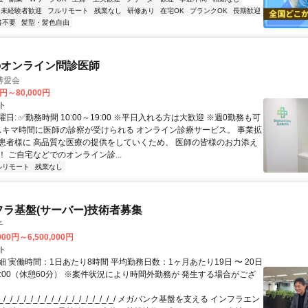
未経験者歓迎
フルリモート
残業なし
研修あり
在宅OK
ブランクOK
長期歓迎
書不要
髪型・髪色自由
のオンライン問診医師
博愛会
0円～80,000円
ト
日: ✅勤務時間 10:00～19:00 ※平日入れる方は大歓迎 ※週0勤務も可
 スキマ時間に医師の診察が受けられる オンライン診療サービス。 事業拡
患者様に 高品質な医療の提供をしていくため、 医師の皆様のお力添え
 ご自宅などでのオンライン診...
ルリモート
残業なし
フラ基盤(サーバー)技術者募集
子
000円～6,500,000円
ト
 実働時間：1日あたり8時間 平均勤務日数：1ヶ月あたり19日 〜 20日
18:00（休憩60分） ※案件状況により時間外勤務が 発生する場合がござ
/_/_/_/_/_/_/_/_/_/_/_/_/_/_/_/_/ メガバンク基盤を支える インフラエン