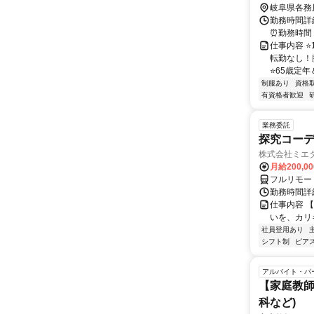
岐阜県各務
勤務時間詳細
⏰勤務時間 
仕事内容 
転勤なし！
⭐65歳定年
制服あり
資格
有資格者歓迎
業務委託
探究コー
株式会社ミエ
月給200,0
フルリモー
勤務時間詳細
仕事内容 
いを、カリ
社員登用あり
シフト制
ピアス
アルバイト・パ
【家庭教師
科など)