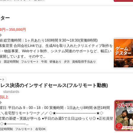
スター
00円～350,000円
ト
 総労働時間：1ヶ月あたり160時間 9:30〜18:30(実働8時間)
●募集背景 合同会社Linkでは、生成AIを取り入れたクリエイティブ制作を
C・物販事業、Webサイト制作、システム関連のサポートなど、幅広い
開しています。 その中で...
り
固定時間制
フルリモート
午前
研修あり
夕方
資格取得手当あり
ート
レス決済のインサイドセールス(フルリモート勤務)
standards
0円以上
ト
日: 平日のみ 9：00～18：00 実働時間：1日あたり8時間 休憩1時間
＼＼在宅型リモートワーク ／／ ◇★───────────────★◇
提案営業の基礎～実践が学べる ●平日のみ週5で土日はゆっくり◎ ●正社員登
★───────...
固定時間制
フルリモート
在宅OK