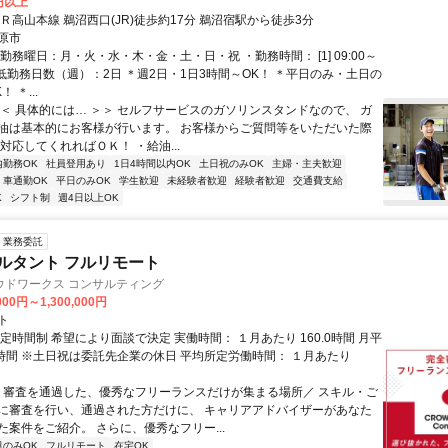
0円以上
Ｒ高山本線 鵜沼西口(JR)徒歩約17分 鵜沼宿駅から徒歩3分
原市
勤務曜日：月・火・水・木・金・土・日・祝 ・勤務時間： [1] 09:00～
・最低勤務日数（週）：2日 ＊週2日・1日3時間～OK！ ＊平日のみ・土日の
 ＊...
＜＜ 具体的には… ＞＞ セルフサービスのガソリンスタンドなので、 ガ
油は基本的にお客様が行います。 お客様からご質問等をいただいた際
対応してくれればＯＫ！ ・給油...
内勤務OK
社員登用あり
1日4時間以内OK
土日祝のみOK
主婦・主夫歓迎
車通勤OK
平日のみOK
学生歓迎
未経験者歓迎
経験者歓迎
交通費支給
K
シフト制
週4日以上OK
業務委託
ルタント フルリモート
ウドワークス コンサルティング
000円～1,300,000円
ト
定時間制 希望により面談で決定 実働時間： １月あたり 160.0時間 月平
0時間 ※土日祝は委託先企業の休日 平均所定労働時間： １月あたり
＼ 審査を通過した、優秀なフリーランスだけが集まる場所／ スキル・ご
に審査を行い、通過された方だけに、 キャリアアドバイザーがあなた
た案件をご紹介。 さらに、優秀なフリー...
日のみOK
フルリモート
在宅OK