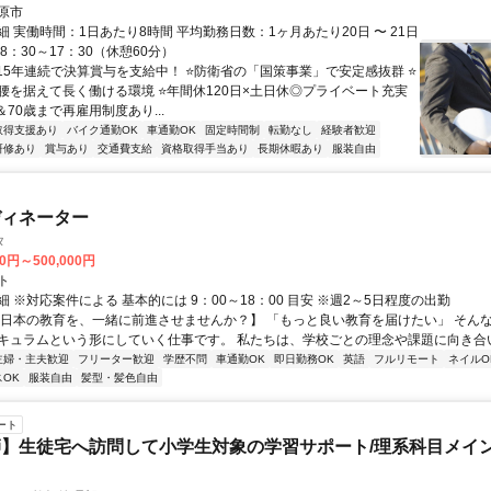
原市
 実働時間：1日あたり8時間 平均勤務日数：1ヶ月あたり20日 〜 21日
8：30～17：30（休憩60分）
⭐15年連続で決算賞与を支給中！ ⭐防衛省の「国策事業」で安定感抜群 ⭐
腰を据えて長く働ける環境 ⭐年間休120日×土日休◎プライベート充実
＆70歳まで再雇用制度あり...
取得支援あり
バイク通勤OK
車通勤OK
固定時間制
転勤なし
経験者歓迎
研修あり
賞与あり
交通費支給
資格取得手当あり
長期休暇あり
服装自由
ディネーター
タ
00円～500,000円
ト
 ※対応案件による 基本的には 9：00～18：00 目安 ※週2～5日程度の出勤
【日本の教育を、一緒に前進させませんか？】 「もっと良い教育を届けたい」 そん
キュラムという形にしていく仕事です。 私たちは、学校ごとの理念や課題に向き合いな
主婦・主夫歓迎
フリーター歓迎
学歴不問
車通勤OK
即日勤務OK
英語
フルリモート
ネイルO
OK
服装自由
髪型・髪色自由
ート
】生徒宅へ訪問して小学生対象の学習サポート/理系科目メイン