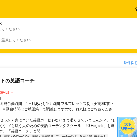
駅
してください
を選択してください
条件保
ートの英語コーチ
00円以上
ト
細 総労働時間：1ヶ月あたり165時間 フルフレックス制（実働8時間・
） ※勤務時間はご希望第一で調整しますので、お気軽にご相談くださ
「せっかく身につけた英語力、使わないまま眠らせていませんか？」 “も
ない”と願う人のための英語コーチングスクール 「90 English」を運
。 「英語コーチ」と聞...
迎
副業・WワークOK
主婦・主夫歓迎
フリーター歓迎
学歴不問
転勤なし