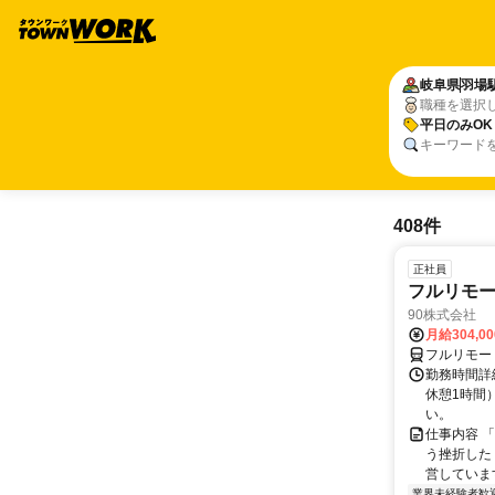
岐阜県
羽場
職種を選択
平日のみOK
キーワード
408件
正社員
フルリモ
90株式会社
月給304,0
フルリモー
勤務時間詳
休憩1時間
い。
仕事内容 
う挫折したく
営しています
業界未経験者歓