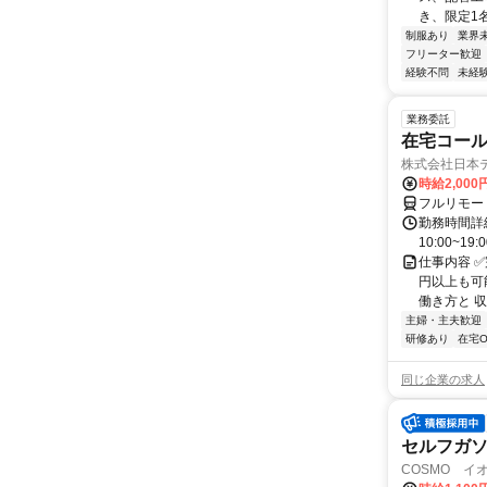
き、限定1
制服あり
業界
フリーター歓迎
経験不問
未経
業務委託
在宅コー
株式会社日本
時給2,000
フルリモー
勤務時間詳細
10:00~19:
仕事内容 
円以上も可
働き方と 収
主婦・主夫歓迎
研修あり
在宅O
同じ企業の求人
セルフガ
COSMO イ