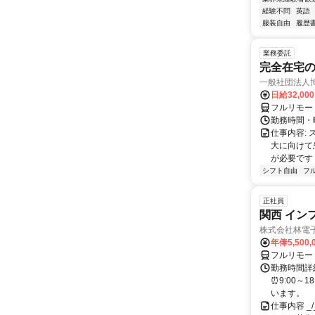
経験不問
英語
服装自由
履歴
業務委託
完全在宅
一般社団法人
日給32,00
フルリモー
勤務時間・曜
仕事内容:
大に向けて
が必要です！
シフト自由
フ
正社員
関西 イン
株式会社林電
年俸5,500,
フルリモー
勤務時間詳細
⏰9:00～
います。
仕事内容 _/_