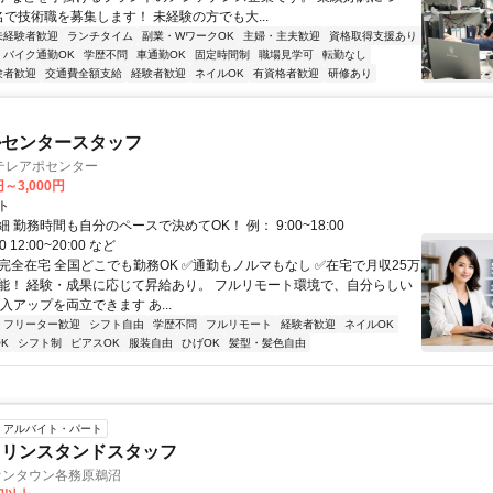
名で技術職を募集します！ 未経験の方でも大...
未経験者歓迎
ランチタイム
副業・WワークOK
主婦・主夫歓迎
資格取得支援あり
バイク通勤OK
学歴不問
車通勤OK
固定時間制
職場見学可
転勤なし
験者歓迎
交通費全額支給
経験者歓迎
ネイルOK
有資格者歓迎
研修あり
ルセンタースタッフ
テレアポセンター
円～3,000円
ト
 勤務時間も自分のペースで決めてOK！ 例： 9:00~18:00
00 12:00~20:00 など
✅完全在宅 全国どこでも勤務OK ✅通勤もノルマもなし ✅在宅で月収25万
能！ 経験・成果に応じて昇給あり。 フルリモート環境で、自分らしい
入アップを両立できます あ...
フリーター歓迎
シフト自由
学歴不問
フルリモート
経験者歓迎
ネイルOK
K
シフト制
ピアスOK
服装自由
ひげOK
髪型・髪色自由
アルバイト・パート
ソリンスタンドスタッフ
オンタウン各務原鵜沼