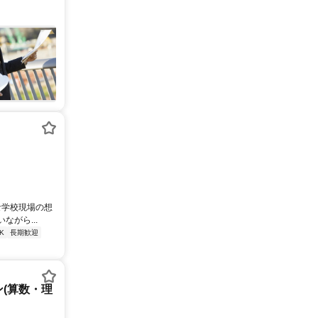
な学校現場の想
がら...
K
長期歓迎
(算数・理