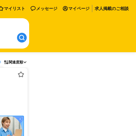
マイリスト
メッセージ
マイページ
求人掲載のご相談
存
関連度順