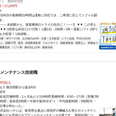
ライ 教師管理部
円～17,200円
ト
担当科目や勤務曜日/時間は柔軟に対応でき、ご希望に応じてシフトの調
す。
【―― 未経験から、家庭教師のトライの先生に！ ――】 ▼▼ この求人
！ ▼▼ □得意な科目だけでOK！ □週1日・1時間～OK！柔軟シフト □Wワ
大歓迎！ □未経験...
副業・WワークOK
土日祝のみOK
主婦・主夫歓迎
シフト自由
平日のみOK
なし
経験不問
英語
未経験者歓迎
フルリモート
経験者歓迎
残業なし
研修あり
通費支給
シフト制
週4日以上OK
服装自由
のメンテナンス技術職
シ
00円以上
セス 鵜沼宿駅から徒歩6分
原市
 総労働時間：1ヶ月あたり154時間 勤務時間：8:00～17:00（実働7時
憩時間：昼休憩1時間＋午前午後30分ずつ ・平均残業時間：5時間/月 ・
仕事が終わった...
株式会社ハヤシは、岐阜県を拠点に焼却炉の機械入れ替えやメンテナン
事などを手掛けるプラントのメンテナンス企業です。 業績好調につ