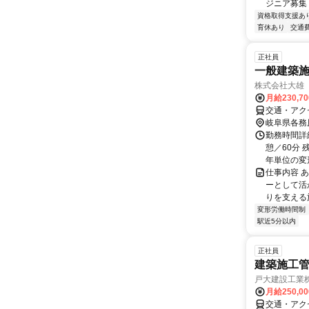
ジニア募集
資格取得支援あ
育休あり
交通
正社員
一般建築施
株式会社大雄
月給230,7
交通・アク
岐阜県各務
勤務時間詳細
憩／60分 
年単位の変形
仕事内容 
ーとして活
りを支える施
変形労働時間制
駅近5分以内
正社員
建築施工管
戸大建設工業
月給250,0
交通・アク