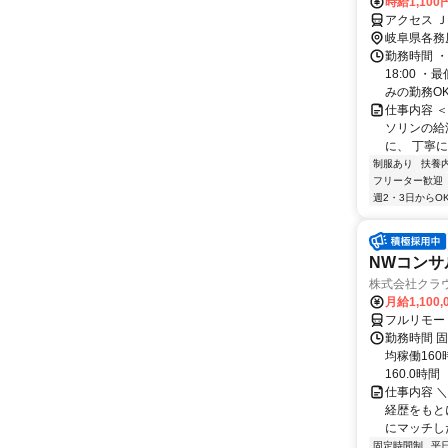
時給1,10
アクセス Ｊ
岐阜県各務
勤務時間 ・
18:00 
みの勤務OK！
仕事内容 
ソリンの給
に、 丁寧に
制服あり
扶養
フリーター歓迎
週2・3日からO
NWコンサ
株式会社クラ
月給1,100,
フルリモー
勤務時間 固
均稼働16
160.0時間
仕事内容 
経歴をもと
にマッチし
固定時間制
平