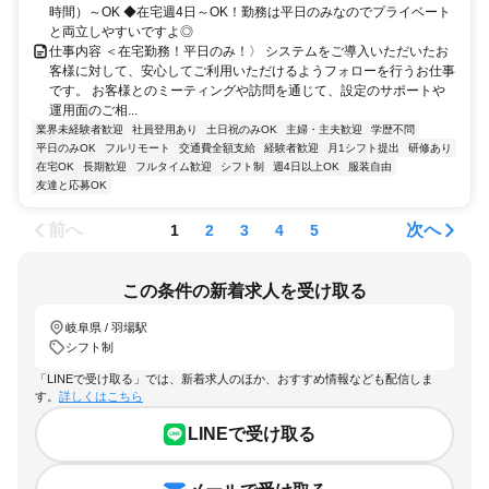
時間）～OK ◆在宅週4日～OK！勤務は平日のみなのでプライベート
と両立しやすいですよ◎
仕事内容 ＜在宅勤務！平日のみ！〉 システムをご導入いただいたお
客様に対して、安心してご利用いただけるようフォローを行うお仕事
です。 お客様とのミーティングや訪問を通じて、設定のサポートや
運用面のご相...
業界未経験者歓迎
社員登用あり
土日祝のみOK
主婦・主夫歓迎
学歴不問
平日のみOK
フルリモート
交通費全額支給
経験者歓迎
月1シフト提出
研修あり
在宅OK
長期歓迎
フルタイム歓迎
シフト制
週4日以上OK
服装自由
友達と応募OK
前へ
次へ
1
2
3
4
5
この条件の新着求人を受け取る
岐阜県 / 羽場駅
シフト制
「LINEで受け取る」では、新着求人のほか、おすすめ情報なども配信しま
す。
詳しくはこちら
LINEで受け取る