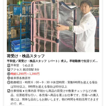
荷受け・検品スタッフ
平和堂／荷受け・検品スタッフ（パート）求人。早朝勤務で生活リズム
も整う仕事です
平和堂 うぬま店
アクセス 鵜沼宿駅 8分
時給1,290円～1,390円
岐阜県各務原市
勤務曜日・時間 6：00～9：30 ※休憩時間：実働6時間を超える場合
は50分以上、8時間を超える場合は60分以上
仕事情報 ● 仕事内容 早朝から商品の荷受けや数量チェックなどの検
品、伝票処理を行い、各売場へ商品を運ぶお仕事です。売場への搬入
後には、簡単な品出しもお願いします。朝の時間を有効活用できます
ので、終...