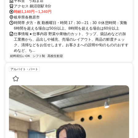
お仕事です
平和堂 うぬま店
アクセス 鵜沼宿駅 8分
時給1,140円～1,340円
岐阜県各務原市
時間帯 夕方・夜 勤務曜日・時間 17：30～21：30 ※休憩時間：実働
6時間を超える場合は50分以上、8時間を超える場合は60分以上
仕事情報 ● 仕事内容 野菜や果物のカット、ラップ、袋詰めなどの加
工業務から、品出しや補充、売場のレイアウト、商品の鮮度チェッ
ク、清掃などをお任せします。お客さまへの説明や旬のもののおすす
めなど、ち...
給料前払いOK
シフト制
高校生歓迎
アルバイト・パート