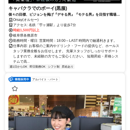
キャバクラでのボーイ(黒服)
個々の目標、ビジョンを掲げ『デキる男』『モテる男』を目指す職場で
す。
Orsay(オルセー)
アクセス: 名鉄「苧ヶ瀬駅」より徒歩7分
時給1,500円以上
岐阜県各務原市
勤務時間・曜日: 営業時間：18:00～LAST 時間内で融通利きます。
仕事内容: お客様のご案内やドリンク・フードの提供など、ホールス
タッフ業務全般をお任せします。 先輩スタッフがしっかりサポート
しますので、未経験の方でもご安心ください。 短期昇給・昇格シス
テムで高...
週1日からOK
即日勤務OK
シフト制
昇給あり
アルバイト・パート