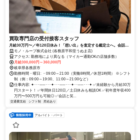
買取専門店の受付接客スタッフ
月給30万円〜／年120日休み！「想い出」を査定する鑑定士へ。会話を
楽しみながら稼げる未経験歓迎の仕事
モノ・ループ株式会社 (各務原平和堂うぬま店)
アクセス: 勤務地により異なる（マイカー通勤OKの店舗多数）
月給300,000円～360,000円
岐阜県各務原市
勤務時間・曜日: ・09:00～21:00（実働8時間／休憩1時間） ※シフト
制（例：09:00～19:00、11:00～21:00など）
仕事内容: ✦･･･──･･･✦･･･──･･･✦･･──･･･✦ ✅未経験から月給30万
円スタート！ ✅年間休日120日／土日休みも相談OK ✅初年度年収400
万円〜500万円も可能◎ ✅会話と笑...
交通費支給
シフト制
昇給あり
アルバイト・パート