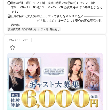
勤務時間・曜日: シフト制（実働8時間／休憩60分） <シフト例>
①08：00～17：00 ②13：00～22：00 ◎残業月平均15時間と少なめ
です♪
仕事内容: ＼大人気のビュッフェで新たなキャリアを／ -------------------
-------------------------- ✅「見て盗め」は一切なし！安心の育成環境 ✅世
界の料...
交通費支給
駅近5分以内
シフト制
昇給あり
アルバイト・パート