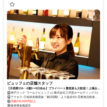
ビュッフェの店舗スタッフ
【月残業15h・4週8〜9日休み】プライベート重視派も大歓迎！上場企業
ならではの手厚い福利厚生！
神戸クック･ワールドビュッフェ( 株式会社三洋堂ホールディングス)
アクセス: ①名鉄各務原線「鵜沼宿駅」より徒歩4分 ②東海北陸道
「各務原IC」より車で19分 ◎マイカー通勤OK ◎大きな無料駐車場完
月給235,000円以上
備！
岐阜県各務原市