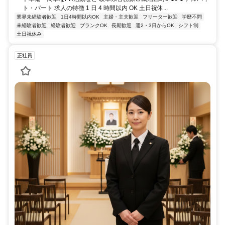
ト・パート 求人の特徴 1 日 4 時間以内 OK 土日祝休...
業界未経験者歓迎
1日4時間以内OK
主婦・主夫歓迎
フリーター歓迎
学歴不問
未経験者歓迎
経験者歓迎
ブランクOK
長期歓迎
週2・3日からOK
シフト制
土日祝休み
正社員