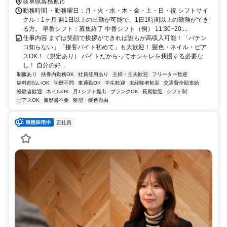
岐阜県各務原市
勤務時間 ・勤務曜日：月・火・水・木・金・土・日・祝 シフトサイ
クル：1ヶ月 週1日以上の出勤が可能で、1日1時間以上の勤務ができ
る方。 早番シフト：募集終了 中番シフト（例） 11:30~20:...
仕事内容 まずは笑顔で挨拶ができれば誰もが高収入可能！「パチン
コ知らない」「接客バイト初めて」も大歓迎！ 髪色・ネイル・ピア
スOK！（規定あり） バイトだからってオシャレを我慢する必要な
し！ 自分の好...
制服あり
扶養内勤務OK
社員登用あり
主婦・主夫歓迎
フリーター歓迎
給料前払いOK
学歴不問
車通勤OK
学生歓迎
未経験者歓迎
交通費全額支給
経験者歓迎
ネイルOK
月1シフト提出
ブランクOK
長期歓迎
シフト制
ピアスOK
履歴書不要
髪型・髪色自由
正社員