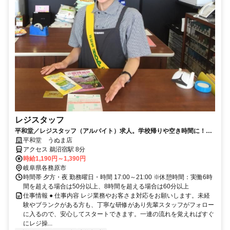
レジスタッフ
平和堂／レジスタッフ（アルバイト）求人。学校帰りや空き時間に！丁
寧な研修あります
平和堂 うぬま店
アクセス 鵜沼宿駅 8分
時給1,190円～1,390円
岐阜県各務原市
時間帯 夕方・夜 勤務曜日・時間 17:00～21:00 ※休憩時間：実働6時
間を超える場合は50分以上、8時間を超える場合は60分以上
仕事情報 ● 仕事内容 レジ業務やお客さま対応をお願いします。未経
験やブランクがある方も、丁寧な研修があり先輩スタッフがフォロー
に入るので、安心してスタートできます。一連の流れを覚えればすぐ
にレジ操...