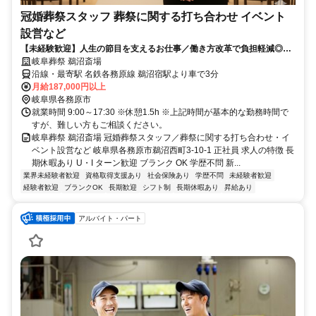
冠婚葬祭スタッフ 葬祭に関する打ち合わせ イベント
設営など
【未経験歓迎】人生の節目を支えるお仕事／働き方改革で負担軽減◎丁
寧な研修制度で初心者の方も安心♪異業種からの転職者も多数活躍中！週
岐阜葬祭 鵜沼斎場
休二日制でプライベートも充実◎安定して長く働けます
沿線・最寄駅 名鉄各務原線 鵜沼宿駅より車で3分
月給187,000円以上
岐阜県各務原市
就業時間 9:00～17:30 ※休憩1.5h ※上記時間が基本的な勤務時間で
すが、難しい方もご相談ください。
岐阜葬祭 鵜沼斎場 冠婚葬祭スタッフ／葬祭に関する打ち合わせ・イ
ベント設営など 岐阜県各務原市鵜沼西町3-10-1 正社員 求人の特徴 長
期休暇あり U・I ターン歓迎 ブランク OK 学歴不問 新...
業界未経験者歓迎
資格取得支援あり
社会保険あり
学歴不問
未経験者歓迎
経験者歓迎
ブランクOK
長期歓迎
シフト制
長期休暇あり
昇給あり
アルバイト・パート