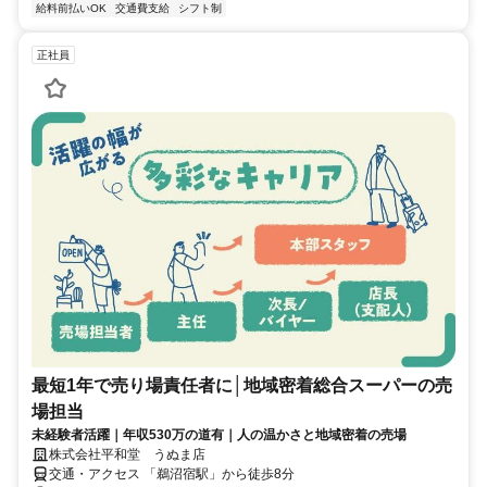
給料前払いOK
交通費支給
シフト制
正社員
最短1年で売り場責任者に│地域密着総合スーパーの売
場担当
未経験者活躍｜年収530万の道有｜人の温かさと地域密着の売場
株式会社平和堂 うぬま店
交通・アクセス 「鵜沼宿駅」から徒歩8分