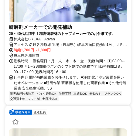
研磨剤メーカーでの開発補助
20～40代活躍中！精密研磨材のトップメーカーでのお仕事です。
株式会社BREXA Advan
アクセス 名鉄各務原線 羽場（岐阜県）岐阜方面口徒歩約1分、ＪＲ高
山本線 各務ヶ原徒歩約26分 名鉄各務原線『羽場駅』より車で10分 ＊
時給1,700円～1,800円
車、バイク通勤可
岐阜県各務原市
勤務時間 ・勤務曜日：月・火・水・木・金 ・勤務時間： [1] 08:00～
17:00 ＊1～2週間単位ごとのシフト制での勤務です [勤務時間1] 8：
00～17：00 [勤務時間2] 16：00...
仕事内容 開発補助業務をお任せします。 ■評価測定 測定装置を用い
たオペレーション ■研磨作業 研磨機を使用した研磨作業 ■その他付随
業務 安全衛生活動、5S
業界未経験者歓迎
バイク通勤OK
学歴不問
車通勤OK
転勤なし
ブランクOK
交通費支給
シフト制
土日祝休み
派遣社員