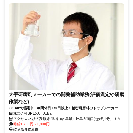
大手研磨剤メーカーでの開発補助業務(評価測定や研磨
作業など)
20~40代活躍中！年間休日130日以上！精密研磨材のトップメーカーで
のお仕事です。
株式会社BREXA Advan
アクセス 名鉄各務原線 羽場（岐阜県）岐阜方面口徒歩約1分、ＪＲ高
山本線 各務ヶ原徒歩約26分 【勤務地詳細】名鉄各務原線『羽場駅』
時給1,700円～1,800円
より車で10分 ＊車、バイク通勤可
岐阜県各務原市