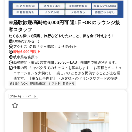
未経験歓迎/高時給6,000円可 週1日~OKのラウンジ接
客スタッフ
たくさん稼いで美容、旅行などやりたいこと、夢を全て叶えよう！
Orsay(オルセー)
アクセス: 名鉄「苧ヶ瀬駅」より徒歩7分
時給6,000円以上
岐阜県各務原市
勤務時間・曜日: 営業時間：20:30～LAST 時間内で融通利きます。
仕事内容: キャバクラでのキャストを募集します。 お客様とのコミュ
ニケーションを大切にし、 楽しいひとときを提供することが主な業
務です。 【主な仕事内容】 ・お客様へのドリンクやフードの提供...
週1日からOK
即日勤務OK
シフト制
昇給あり
アルバイト・パート