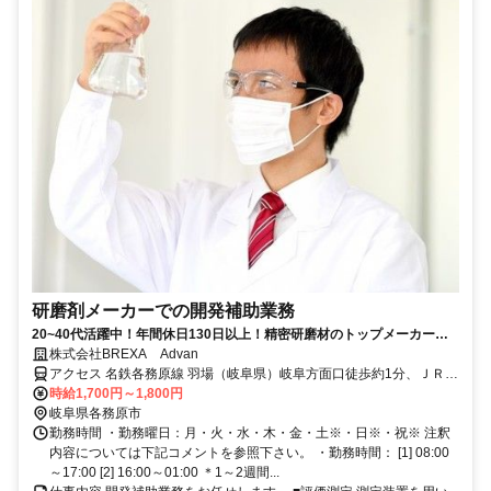
研磨剤メーカーでの開発補助業務
20~40代活躍中！年間休日130日以上！精密研磨材のトップメーカーで
のお仕事です。
株式会社BREXA Advan
アクセス 名鉄各務原線 羽場（岐阜県）岐阜方面口徒歩約1分、ＪＲ高
山本線 各務ヶ原徒歩約26分 【勤務地詳細】名鉄各務原線『羽場駅』
時給1,700円～1,800円
より車で10分 ＊車、バイク通勤可
岐阜県各務原市
勤務時間 ・勤務曜日：月・火・水・木・金・土※・日※・祝※ 注釈
内容については下記コメントを参照下さい。 ・勤務時間： [1] 08:00
～17:00 [2] 16:00～01:00 ＊1～2週間...