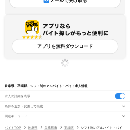
メールで受け取る
アプリを無料ダウンロード
岐阜県、羽場駅、シフト制のアルバイト・バイト求人情報
求人の詳細を表示
条件を追加・変更して検索
市区町村を追加・変更
関連キーワード
完全在宅ワーク 全国
シール貼り 在宅
現在地周辺
ガチャガチャ
犬カフェ
岐阜県
駅を追加・変更
バイトTOP
岐阜県
各務原市
羽場駅
シフト制のアルバイト・バイ
岐阜県
すべて