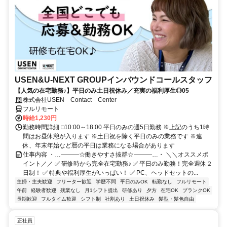
USEN&U-NEXT GROUPインバウンドコールスタッフ
【人気の在宅勤務♪】平日のみ土日祝休み／充実の福利厚生◎05
株式会社USEN Contact Center
フルリモート
時給1,230円
勤務時間詳細 □10:00～18:00 平日のみの週5日勤務 ※上記のうち1時
間はお昼休憩が入ります ※土日祝を除く平日のみの業務です ※連
休、年末年始など暦の平日は業務になる場合があります
仕事内容 ・…―――☆働きやすさ抜群☆―――…・ ＼＼オススメポ
イント／／ ✅ 研修時から完全在宅勤務♪ ✅ 平日のみ勤務！完全週休２
日制！ ✅ 特典や福利厚生がいっぱい！ ✅ PC、ヘッドセットの...
主婦・主夫歓迎
フリーター歓迎
学歴不問
平日のみOK
転勤なし
フルリモート
午前
経験者歓迎
残業なし
月1シフト提出
研修あり
夕方
在宅OK
ブランクOK
長期歓迎
フルタイム歓迎
シフト制
社割あり
土日祝休み
髪型・髪色自由
正社員