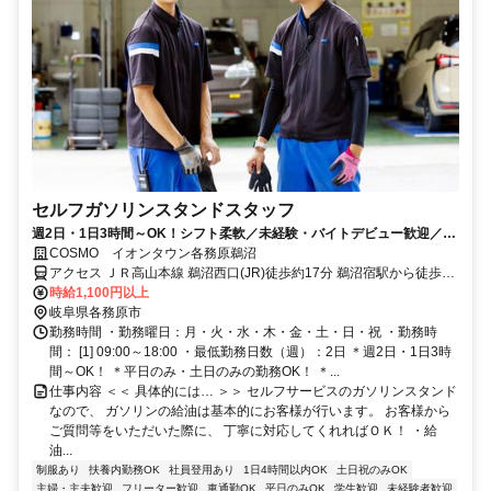
セルフガソリンスタンドスタッフ
週2日・1日3時間～OK！シフト柔軟／未経験・バイトデビュー歓迎／社
員割引／幅広いスキルが身につく
COSMO イオンタウン各務原鵜沼
アクセス ＪＲ高山本線 鵜沼西口(JR)徒歩約17分 鵜沼宿駅から徒歩3
分
時給1,100円以上
岐阜県各務原市
勤務時間 ・勤務曜日：月・火・水・木・金・土・日・祝 ・勤務時
間： [1] 09:00～18:00 ・最低勤務日数（週）：2日 ＊週2日・1日3時
間～OK！ ＊平日のみ・土日のみの勤務OK！ ＊...
仕事内容 ＜＜ 具体的には… ＞＞ セルフサービスのガソリンスタンド
なので、 ガソリンの給油は基本的にお客様が行います。 お客様から
ご質問等をいただいた際に、 丁寧に対応してくれればＯＫ！ ・給
油...
制服あり
扶養内勤務OK
社員登用あり
1日4時間以内OK
土日祝のみOK
主婦・主夫歓迎
フリーター歓迎
車通勤OK
平日のみOK
学生歓迎
未経験者歓迎