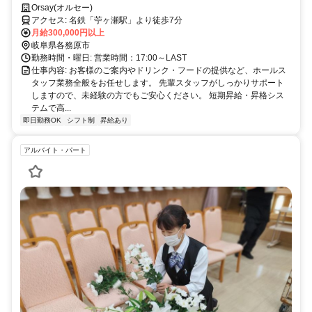
す。
Orsay(オルセー)
アクセス: 名鉄「苧ヶ瀬駅」より徒歩7分
月給300,000円以上
岐阜県各務原市
勤務時間・曜日: 営業時間：17:00～LAST
仕事内容: お客様のご案内やドリンク・フードの提供など、ホールス
タッフ業務全般をお任せします。 先輩スタッフがしっかりサポート
しますので、未経験の方でもご安心ください。 短期昇給・昇格シス
テムで高...
即日勤務OK
シフト制
昇給あり
アルバイト・パート