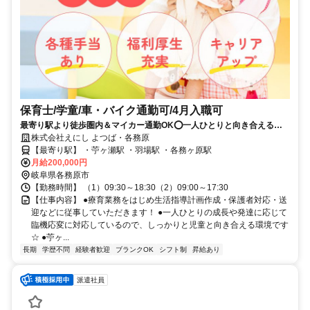
保育士/学童/車・バイク通勤可/4月入職可
最寄り駅より徒歩圏内＆マイカー通勤OK⭕一人ひとりと向き合える環
境⭐資格や経験を活かして働きませんか？
株式会社えにし よつば・各務原
【最寄り駅】 ・苧ヶ瀬駅 ・羽場駅 ・各務ヶ原駅
月給200,000円
岐阜県各務原市
【勤務時間】 （1）09:30～18:30（2）09:00～17:30
【仕事内容】 ●療育業務をはじめ生活指導計画作成・保護者対応・送
迎などに従事していただきます！ ●一人ひとりの成長や発達に応じて
臨機応変に対応しているので、しっかりと児童と向き合える環境です
☆ ●苧ヶ...
長期
学歴不問
経験者歓迎
ブランクOK
シフト制
昇給あり
派遣社員