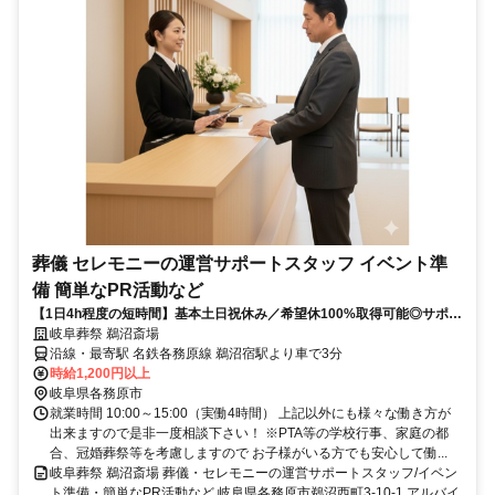
葬儀 セレモニーの運営サポートスタッフ イベント準
備 簡単なPR活動など
【1日4h程度の短時間】基本土日祝休み／希望休100%取得可能◎サポー
トメインの簡単業務で小さいお子さんがいる方、年齢を気にされている
岐阜葬祭 鵜沼斎場
方、定年したけどまだまだ働きたい方などどんな方も応募OK☆
沿線・最寄駅 名鉄各務原線 鵜沼宿駅より車で3分
時給1,200円以上
岐阜県各務原市
就業時間 10:00～15:00（実働4時間） 上記以外にも様々な働き方が
出来ますので是非一度相談下さい！ ※PTA等の学校行事、家庭の都
合、冠婚葬祭等を考慮しますので お子様がいる方でも安心して働...
岐阜葬祭 鵜沼斎場 葬儀・セレモニーの運営サポートスタッフ/イベン
ト準備・簡単なPR活動など 岐阜県各務原市鵜沼西町3-10-1 アルバイ