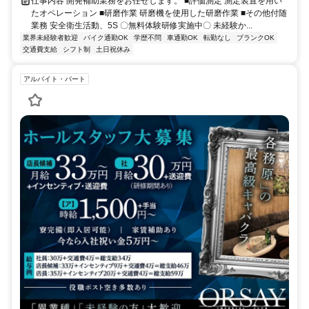
仕事内容 開発補助業務をお任せします。 ■評価測定 測定装置を用い
たオペレーション ■研磨作業 研磨機を使用した研磨作業 ■その他付随
業務 安全衛生活動、5S 〇無料体験研修実施中〇 未経験か...
業界未経験者歓迎
バイク通勤OK
学歴不問
車通勤OK
転勤なし
ブランクOK
交通費支給
シフト制
土日祝休み
アルバイト・パート