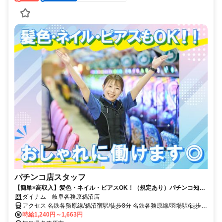
パチンコ店スタッフ
【簡単×高収入】髪色・ネイル・ピアスOK！（規定あり）パチンコ知ら
ない方も大歓迎！
ダイナム 岐阜各務原鵜沼店
アクセス 名鉄各務原線/鵜沼宿駅/徒歩8分 名鉄各務原線/羽場駅/徒歩
11分 高山本線/鵜沼駅/車5分
時給1,240円～1,663円