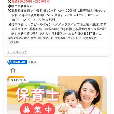
月給210,000円～260,000円
岐阜県各務原市
勤務時間詳細 総労働時間：1ヶ月あたり160時間 1日実働8時間のシフ
ト制 ※月平均残業時間15.5h ＜勤務例＞ 8:00～17:00、10:00～
19:00、12:00～21:00 等 ※部門...
仕事内容 ＼＼アピールポイント／／ ✅プライム市場上場 ✅最短1年で
売場責任者へ昇格可能 ✅年収530万円も目指せる昇進制度 ✅売場の戦
略も自分主導で設計できる ✅月8日以上休み＆年間休日117日 ✅...
業界未経験者歓迎
学歴不問
経験不問
賞与あり
ブランクOK
交通費支給
シフト制
同じ企業の求人
正社員