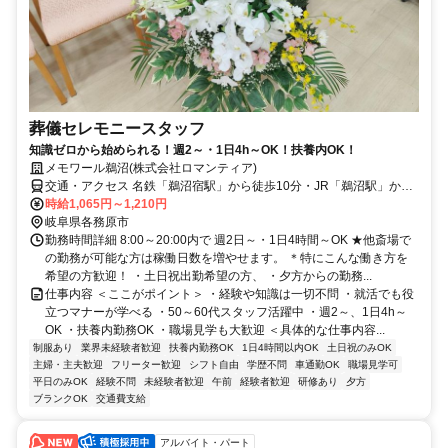
葬儀セレモニースタッフ
知識ゼロから始められる！週2～・1日4h～OK！扶養内OK！
メモワール鵜沼(株式会社ロマンティア)
交通・アクセス 名鉄「鵜沼宿駅」から徒歩10分・JR「鵜沼駅」から
徒歩20分 ★車通勤OK
時給1,065円～1,210円
岐阜県各務原市
勤務時間詳細 8:00～20:00内で 週2日～・1日4時間～OK ★他斎場で
の勤務が可能な方は稼働日数を増やせます。 ＊特にこんな働き方を
希望の方歓迎！ ・土日祝出勤希望の方、 ・夕方からの勤務...
仕事内容 ＜ここがポイント＞ ・経験や知識は一切不問 ・就活でも役
立つマナーが学べる ・50～60代スタッフ活躍中 ・週2～、1日4h～
OK ・扶養内勤務OK ・職場見学も大歓迎 ＜具体的な仕事内容...
制服あり
業界未経験者歓迎
扶養内勤務OK
1日4時間以内OK
土日祝のみOK
主婦・主夫歓迎
フリーター歓迎
シフト自由
学歴不問
車通勤OK
職場見学可
平日のみOK
経験不問
未経験者歓迎
午前
経験者歓迎
研修あり
夕方
ブランクOK
交通費支給
アルバイト・パート