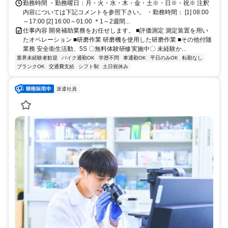
勤務時間 ・勤務曜日：月・火・水・木・金・土※・日※・祝※ 注釈
内容については下記コメントを参照下さい。 ・勤務時間： [1] 08:00
～17:00 [2] 16:00～01:00 ＊1～2週間...
仕事内容 開発補助業務をお任せします。 ■評価測定 測定装置を用い
たオペレーション ■研磨作業 研磨機を使用した研磨作業 ■その他付随
業務 安全衛生活動、5S 〇無料体験研修実施中〇 未経験か...
業界未経験者歓迎
バイク通勤OK
学歴不問
車通勤OK
平日のみOK
転勤なし
ブランクOK
交通費支給
シフト制
土日祝休み
派遣社員