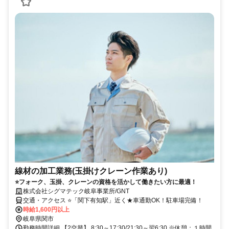
線材の加工業務(玉掛けクレーン作業あり)
⭐フォーク、玉掛、クレーンの資格を活かして働きたい方に最適！
株式会社シグマテック岐阜事業所/GNT
交通・アクセス ⭐「関下有知駅」近く★車通勤OK！駐車場完備！
時給1,600円以上
岐阜県関市
勤務時間詳細 【2交替】 8:30～17:30/21:30～翌6:30 ※休憩：１時間