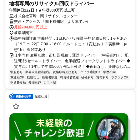
地場専属のリサイクル回収ドライバー
年間休日122日！★年収500万円以上可
株式会社宮崎 関リサイクルセンター
交通・アクセス 「関下有知駅」より車で5分
月給284,000円以上
岐阜県関市
勤務時間詳細 実働時間：1日あたり8時間 平均勤務日数：1ヶ月あた
り19日 〜 22日 7:00～16:00 ※ルートにより変動あり ※実働8h（休
憩1h） ※残業あり
仕事内容 雇用形態：正社員 職種：運送ドライバー（中長距離）、配
送/宅配/セールスドライバー、倉庫/配送フォークリフトドライバー ◆
賞与2回！1年目で年収500万円以上可能！ ◆夜勤なし、距離なしの...
制服あり
業界未経験者歓迎
資格取得支援あり
バイク通勤OK
学歴不問
車通勤OK
転勤なし
経験者歓迎
有資格者歓迎
研修あり
賞与あり
ブランクOK
交通費支給
長期歓迎
シフト制
派遣社員