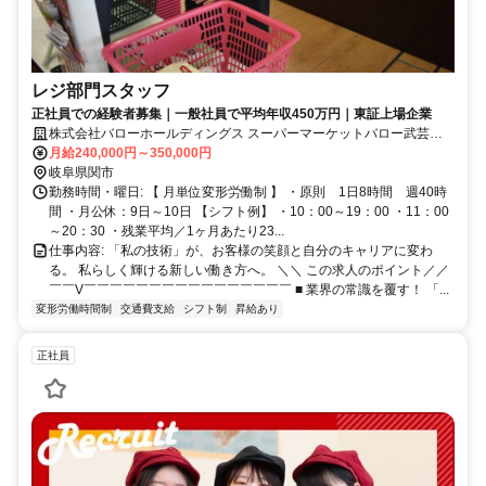
レジ部門スタッフ
正社員での経験者募集｜一般社員で平均年収450万円｜東証上場企業
株式会社バローホールディングス スーパーマーケットバロー武芸川
店
月給240,000円～350,000円
岐阜県関市
勤務時間・曜日: 【 月単位変形労働制 】 ・原則 1日8時間 週40時
間 ・月公休：9日～10日 【シフト例】 ・10：00～19：00 ・11：00
～20：30 ・残業平均／1ヶ月あたり23...
仕事内容: 「私の技術」が、お客様の笑顔と自分のキャリアに変わ
る。 私らしく輝ける新しい働き方へ。 ＼＼ この求人のポイント／／
￣￣V￣￣￣￣￣￣￣￣￣￣￣￣￣￣￣￣ ■ 業界の常識を覆す！ 「...
変形労働時間制
交通費支給
シフト制
昇給あり
正社員