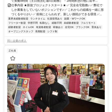
で実働8時間（土日祝含む週5日勤務） ・1時間休憩の他に前半...
仕事内容 ★新規プロジェクトスタート★ ✅ 完全在宅勤務♪ ✅ 弊社で
しか募集をしていないポジションです♪ ✅ これからの組織を一緒に形
づくるやりがい ✅ 前例にとらわれず、新しい挑戦ができる環境 ✅...
業界未経験者歓迎
ランチタイム
社員登用あり
副業・WワークOK
フリーター歓迎
学歴不問
転勤なし
経験不問
未経験者歓迎
フルリモート
経験者歓迎
ネイルOK
有資格者歓迎
研修あり
在宅OK
ブランクOK
育休あり
オープニングスタッフ
長期歓迎
シフト制
同じ企業の求人
正社員