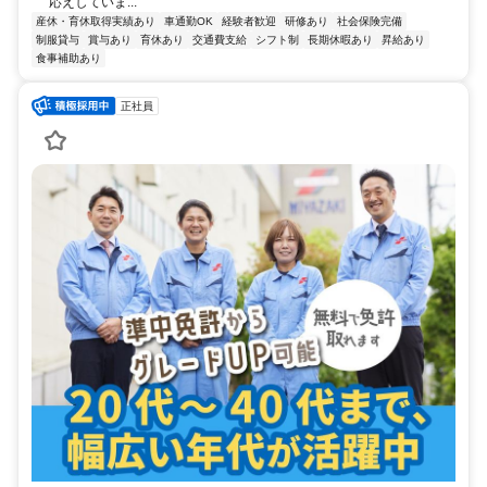
応えしていま...
産休・育休取得実績あり
車通勤OK
経験者歓迎
研修あり
社会保険完備
制服貸与
賞与あり
育休あり
交通費支給
シフト制
長期休暇あり
昇給あり
食事補助あり
正社員