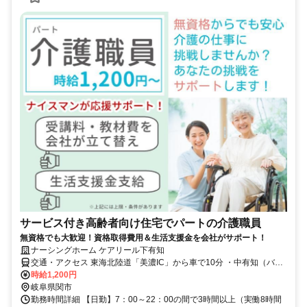
サービス付き高齢者向け住宅でパートの介護職員
無資格でも大歓迎！資格取得費用＆生活支援金を会社がサポート！
ナーシングホーム ケアリール下有知
交通・アクセス 東海北陸道「美濃IC」から車で10分 ・中有知（バ
ス）8分・松森駅15分
時給1,200円
岐阜県関市
勤務時間詳細 【日勤】7：00～22：00の間で3時間以上（実働8時間