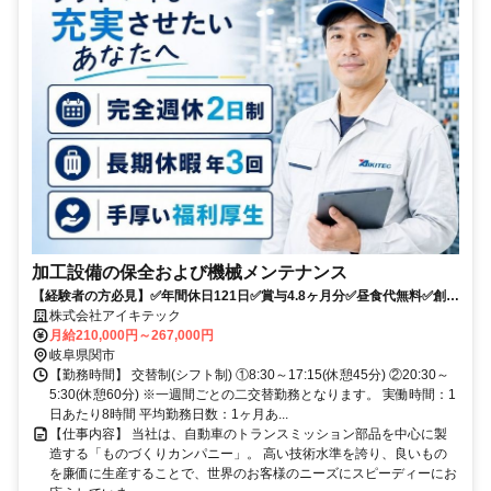
加工設備の保全および機械メンテナンス
【経験者の方必見】✅年間休日121日✅賞与4.8ヶ月分✅昼食代無料✅創立
70周年✅水曜日は全社ノー残業デー
株式会社アイキテック
月給210,000円～267,000円
岐阜県関市
【勤務時間】 交替制(シフト制) ①8:30～17:15(休憩45分) ②20:30～
5:30(休憩60分) ※一週間ごとの二交替勤務となります。 実働時間：1
日あたり8時間 平均勤務日数：1ヶ月あ...
【仕事内容】 当社は、自動車のトランスミッション部品を中心に製
造する「ものづくりカンパニー」。 高い技術水準を誇り、良いもの
を廉価に生産することで、世界のお客様のニーズにスピーディーにお