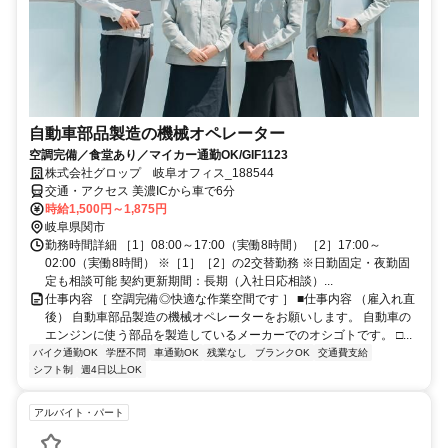
自動車部品製造の機械オペレーター
空調完備／食堂あり／マイカー通勤OK/GIF1123
株式会社グロップ 岐阜オフィス_188544
交通・アクセス 美濃ICから車で6分
時給1,500円～1,875円
岐阜県関市
勤務時間詳細 ［1］08:00～17:00（実働8時間） ［2］17:00～
02:00（実働8時間） ※［1］［2］の2交替勤務 ※日勤固定・夜勤固
定も相談可能 契約更新期間：長期（入社日応相談）...
仕事内容 ［ 空調完備◎快適な作業空間です ］ ■仕事内容 （雇入れ直
後） 自動車部品製造の機械オペレーターをお願いします。 自動車の
エンジンに使う部品を製造しているメーカーでのオシゴトです。 □...
バイク通勤OK
学歴不問
車通勤OK
残業なし
ブランクOK
交通費支給
シフト制
週4日以上OK
アルバイト・パート