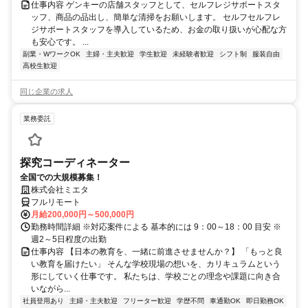
仕事内容 ゲンキーの店舗スタッフとして、セルフレジサポートスタ
ッフ、商品の品出し、簡単な清掃をお願いします。 セルフセルフレ
ジサポートスタッフを導入しているため、お金の取り扱いが心配な方
も安心です。 ...
副業・WワークOK
主婦・主夫歓迎
学生歓迎
未経験者歓迎
シフト制
服装自由
高校生歓迎
同じ企業の求人
業務委託
探究コーディネーター
全国での大規模募集！
株式会社ミエタ
フルリモート
月給200,000円～500,000円
勤務時間詳細 ※対応案件による 基本的には 9：00～18：00 目安 ※
週2～5日程度の出勤
仕事内容 【日本の教育を、一緒に前進させませんか？】 「もっと良
い教育を届けたい」 そんな学校現場の想いを、カリキュラムという
形にしていく仕事です。 私たちは、学校ごとの理念や課題に向き合
いながら...
社員登用あり
主婦・主夫歓迎
フリーター歓迎
学歴不問
車通勤OK
即日勤務OK