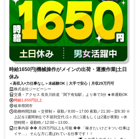
時給1650円|機械操作がメインの出荷・運搬作業|土日
休み
＜高収入×力仕事なし＞未経験OK｜大手で安心｜月収29万円可
株式会社ジービーシー
交通・アクセス 長良川鉄道「関下有知駅」より車で3分 ★車通勤OK
時給1,650円以上
岐阜県関市
勤務時間詳細 ＜交替制＞ 昼勤／8:00～17:00 夜勤／21:30～翌6:30 ※
上記を1週間単位で不規則交代 (1ヶ月に1週もしくは2週が夜勤) ＜休
憩時間＞ 昼勤時／12:00～13:00...
仕事内容 ❖❖ 月29万円以上も可能 ❖❖ 「稼ぎたいけどキツい仕事は
イヤ…」 そんな方に選ばれている仕事です！！