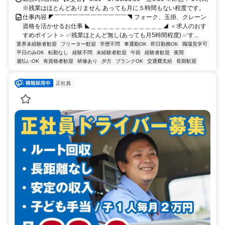
※残業はほとんどありません あっても月に５時間もない程度です。
仕事内容 ◤￣￣￣￣￣￣￣￣￣￣￣￣◥ フォーク、玉掛、クレーン
資格を活かせるお仕事 ◣＿＿＿＿＿＿＿＿＿＿＿＿◢ ＜求人のおす
すめポイント＞ ✅残業ほとんど無し(あっても月5時間程度) ✅す...
業界未経験者歓迎
フリーター歓迎
学歴不問
車通勤OK
即日勤務OK
職場見学可
平日のみOK
転勤なし
経験不問
未経験者歓迎
午前
経験者歓迎
夜間
週払いOK
有資格者歓迎
研修あり
夕方
ブランクOK
交通費支給
長期歓迎
正社員