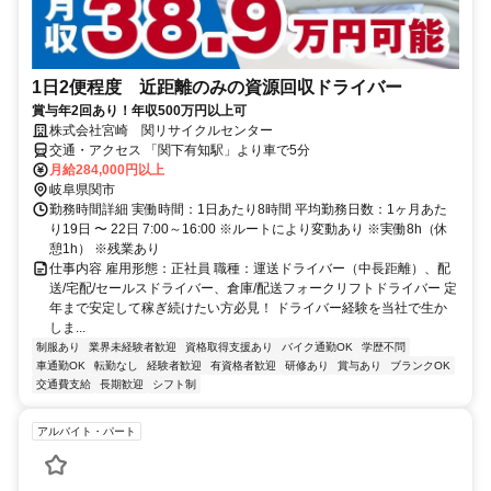
1日2便程度 近距離のみの資源回収ドライバー
賞与年2回あり！年収500万円以上可
株式会社宮崎 関リサイクルセンター
交通・アクセス 「関下有知駅」より車で5分
月給284,000円以上
岐阜県関市
勤務時間詳細 実働時間：1日あたり8時間 平均勤務日数：1ヶ月あた
り19日 〜 22日 7:00～16:00 ※ルートにより変動あり ※実働8h（休
憩1h） ※残業あり
仕事内容 雇用形態：正社員 職種：運送ドライバー（中長距離）、配
送/宅配/セールスドライバー、倉庫/配送フォークリフトドライバー 定
年まで安定して稼ぎ続けたい方必見！ ドライバー経験を当社で生か
しま...
制服あり
業界未経験者歓迎
資格取得支援あり
バイク通勤OK
学歴不問
車通勤OK
転勤なし
経験者歓迎
有資格者歓迎
研修あり
賞与あり
ブランクOK
交通費支給
長期歓迎
シフト制
アルバイト・パート