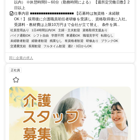
以内） ※休憩時間0～60分（勤務時間による） 【週所定労働日数】2
日以上
仕事内容 ■■■■■■■■■■■■■■■■■■■■ 【応募時は無資格・未経験
OK！】 採用後に介護職員初任者研修を受講し、資格取得後に入社。
受講料・教材費は上限10万円まで会社が立て替え、 条件を満...
社員登用あり
1日4時間以内OK
主婦・主夫歓迎
資格取得支援あり
バイク通勤OK
シフト自由
学歴不問
車通勤OK
職場見学可
転勤なし
未経験者歓迎
経験者歓迎
残業なし
有資格者歓迎
研修あり
ブランクOK
交通費支給
長期歓迎
フルタイム歓迎
週2・3日からOK
同じ企業の求人
正社員