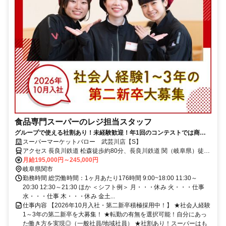
食品専門スーパーのレジ担当スタッフ
グループで使える社割あり！未経験歓迎！年1回のコンテストでは商品
券ゲットのチャンスも★
スーパーマーケットバロー 武芸川店【S】
アクセス 長良川鉄道 松森徒歩約80分、長良川鉄道 関（岐阜県）徒歩
約80分、長良川鉄道 関市役所前出口2徒歩約80分
月給195,000円～245,000円
岐阜県関市
勤務時間 総労働時間：1ヶ月あたり176時間 9:00~18:00 11:30～
20:30 12:30～21:30 ほか ＜シフト例＞ 月・・・休み 火・・・仕事
水・・・仕事 木・・・休み 金土...
仕事内容 【2026年10月入社・第二新卒積極採用中！】 ★社会人経験
1～3年の第二新卒を大募集！ ★転勤の有無を選択可能！自分にあっ
た働き方を実現◎（一般社員/地域社員） ★社割あり！スーパーはも