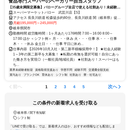
食品専門スーパーのベーカリー担当スタッフ
【35歳未満限定募集】バローグループ全店で使える社割あり！未経験大
歓迎・資格取得支援制度で国家資格（パン製造技能士）の取得も可能★
スーパーマーケットバロー 武芸川店【S】
アクセス 長良川鉄道 松森徒歩約80分、長良川鉄道 関（岐阜県）徒歩
約80分、長良川鉄道 関市役所前出口2徒歩約80分
月給195,000円～245,000円
岐阜県関市
勤務時間 総労働時間：1ヶ月あたり176時間 7:00～16:00 8:00～
17:00 ほか ＜シフト例＞ 月・・・休み 火・・・仕事 水・・・仕事
木・・・休み 金土日・・・仕事 平日に休め...
仕事内容 【2026年10月入社・第二新卒積極採用中！】 ★社会人経験
1～3年の第二新卒を大募集！ ★転勤の有無を選択可能！自分にあっ
た働き方を実現◎（一般社員/地域社員） ★社割あり！スーパーはも
ち...
業界未経験者歓迎
資格取得支援あり
学歴不問
経験不問
交通費全額支給
賞与あり
ブランクOK
育休あり
シフト制
社割あり
寮・社宅あり
前へ
次へ
1
2
3
4
5
この条件の新着求人を受け取る
岐阜県 / 関下有知駅
シフト制
「LINEで受け取る」では、新着求人のほか、おすすめ情報なども配信しま