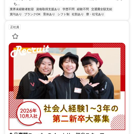
ち...
業界未経験者歓迎
資格取得支援あり
学歴不問
経験不問
交通費全額支給
賞与あり
ブランクOK
育休あり
シフト制
社割あり
寮・社宅あり
正社員