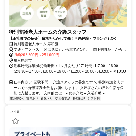
特別養護老人ホームの介護スタッフ
【正社員での紹介】資格を活かして働く＊未経験・ブランクもOK
特別養護老人ホーム 寿和苑
交通・アクセス 「関広見IC」から車で約5分、「関下有知駅」から車
で約15分 ※車通勤OK
月給202,200円～251,000円
岐阜県関市
勤務時間詳細 総労働時間：1ヶ月あたり171時間 (1)7:00～16:00
(2)8:30～17:30 (3)10:00～19:00 (4)11:00～20:00 (5)16:00～翌10:00
...
仕事内容 ／ 経験不問！ 介護スタッフの募集です ＼ 特別養護老人ホ
ームでの介護業務全般をお願いします。 入居者さんの日常生活を個
別に支援します。 具体的には... ● 食事介助 ● 入浴介助 ●...
車通勤OK
賞与あり
育休あり
交通費支給
長期歓迎
シフト制
正社員