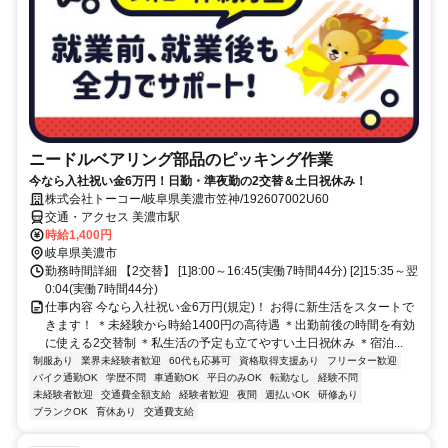
ニードルベアリング部品のピッキング作業
今なら入社祝い金6万円！日勤・準夜勤の2交替＆土日祝休み！
株式会社トーコー/岐阜県美濃市笠神/192607002U60
交通・アクセス 美濃市駅
時給1,400円
岐阜県美濃市
勤務時間詳細 【2交替】 [1]8:00～16:45(実働7時間44分) [2]15:35～翌
0:04(実働7時間44分)
仕事内容 今なら入社祝い金6万円(規定)！ お得に新生活をスタートで
きます！ ＊未経験から時給1400円の高待遇 ＊出勤前後の時間を有効
に使える2交替制 ＊私生活の予定も立てやすい土日祝休み ＊宿泊...
制服あり
業界未経験者歓迎
60代も応募可
資格取得支援あり
フリーター歓迎
バイク通勤OK
学歴不問
車通勤OK
平日のみOK
転勤なし
経験不問
未経験者歓迎
交通費全額支給
経験者歓迎
夜間
週払いOK
研修あり
ブランクOK
育休あり
交通費支給