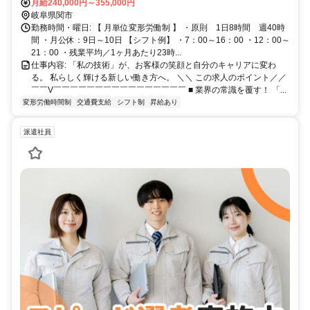
店
月給240,000円～355,000円
岐阜県関市
勤務時間・曜日: 【 月単位変形労働制 】 ・原則 1日8時間 週40時
間 ・月公休：9日～10日 【シフト例】 ・7：00～16：00 ・12：00～
21：00 ・残業平均／1ヶ月あたり23時...
仕事内容: 「私の技術」が、お客様の笑顔と自分のキャリアに変わ
る。 私らしく輝ける新しい働き方へ。 ＼＼ この求人のポイント／／
￣￣V￣￣￣￣￣￣￣￣￣￣￣￣￣￣￣￣ ■ 業界の常識を覆す！ 「...
変形労働時間制
交通費支給
シフト制
昇給あり
派遣社員