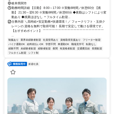
岐阜県関市
勤務時間詳細 【日勤】 8:00～17:00 ※実働8時間／休憩60分 【夜
勤】 21:30～翌6:30 ※実働8時間／休憩60分 ◆夜勤はシフトにより変
動あり ◆残業ほぼなし ＊フルタイム歓迎...
仕事内容 ＼高時給×安定勤務×快適環境！／ フォークリフト・玉掛ク
レーンの 資格を無料で取得可能！ 長期で安定して働ける環境です。
【おすすめポイント】 ￣￣￣￣￣￣￣￣￣￣￣￣￣￣￣￣￣￣￣￣
...
制服あり
業界未経験者歓迎
社員登用あり
資格取得支援あり
フリーター歓迎
バイク通勤OK
給料前払いOK
学歴不問
車通勤OK
職場見学可
転勤なし
経験不問
未経験者歓迎
経験者歓迎
夜間
有資格者歓迎
交通費支給
長期歓迎
フルタイム歓迎
シフト制
派遣社員