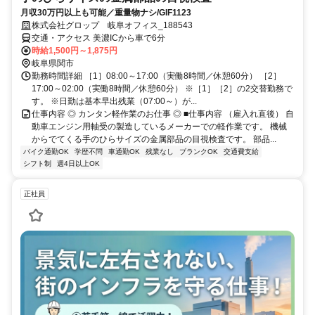
月収30万円以上も可能／重量物ナシ/GIF1123
株式会社グロップ 岐阜オフィス_188543
交通・アクセス 美濃ICから車で6分
時給1,500円～1,875円
岐阜県関市
勤務時間詳細 ［1］08:00～17:00（実働8時間／休憩60分） ［2］
17:00～02:00（実働8時間／休憩60分） ※［1］［2］の2交替勤務で
す。 ※日勤は基本早出残業（07:00～）が...
仕事内容 ◎ カンタン軽作業のお仕事 ◎ ■仕事内容 （雇入れ直後） 自
動車エンジン用軸受の製造しているメーカーでの軽作業です。 機械
からでてくる手のひらサイズの金属部品の目視検査です。 部品...
バイク通勤OK
学歴不問
車通勤OK
残業なし
ブランクOK
交通費支給
シフト制
週4日以上OK
正社員