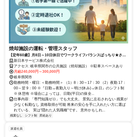
焼却施設の運転・管理スタッフ
【定年60歳】月8日～10日休日でワークライフバランスばっちり★さら
に住宅手当など待遇が豊富！資格取得サポートもあります♪
新日本サービス株式会社
アクセス: 岐阜県関市の公共施設（焼却施設） ※駐車スペースあり
月給240,000円～300,000円
岐阜県関市
勤務時間・曜日: ＜勤務時間＞ （1）8：30～17：30 （2）夜勤 17：
00～翌 9：00 ※『日勤→夜勤入り～明け(休み)→休日』のシフト制
※ 休憩有 ※場合によっては、日勤(平日)の保全...
仕事内容: 「専門知識ゼロ」でも大丈夫。 景気に左右されない 残業が
少なく転勤なし 資格取得が可能 将来の安心を手に入れたい方に選ば
れている、 実は“隠れた人気職種”です。 意外かもしれ...
残業なし
シフト制
昇給あり
派遣社員