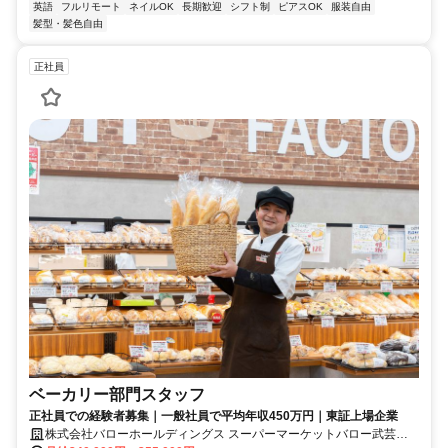
英語
フルリモート
ネイルOK
長期歓迎
シフト制
ピアスOK
服装自由
髪型・髪色自由
正社員
ベーカリー部門スタッフ
正社員での経験者募集｜一般社員で平均年収450万円｜東証上場企業
株式会社バローホールディングス スーパーマーケットバロー武芸川