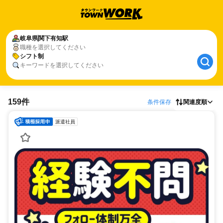
岐阜県
関下有知駅
職種を選択してください
シフト制
キーワードを選択してください
159件
条件保存
関連度順
派遣社員