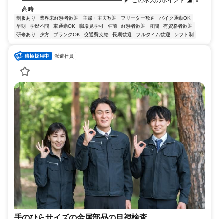
――――――――――――――――― |◤ この求人のポイント ◢| ⭐
高時...
制服あり
業界未経験者歓迎
主婦・主夫歓迎
フリーター歓迎
バイク通勤OK
早朝
学歴不問
車通勤OK
職場見学可
午前
経験者歓迎
夜間
有資格者歓迎
研修あり
夕方
ブランクOK
交通費支給
長期歓迎
フルタイム歓迎
シフト制
派遣社員
手のひらサイズの金属部品の目視検査