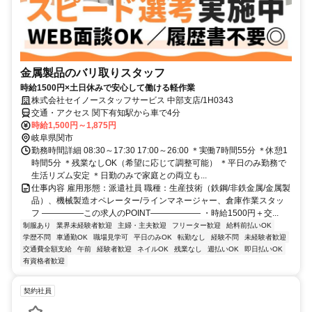
金属製品のバリ取りスタッフ
時給1500円×土日休みで安心して働ける軽作業
株式会社セイノースタッフサービス 中部支店/1H0343
交通・アクセス 関下有知駅から車で4分
時給1,500円～1,875円
岐阜県関市
勤務時間詳細 08:30～17:30 17:00～26:00 ＊実働7時間55分 ＊休憩1
時間5分 ＊残業なしOK（希望に応じて調整可能） ＊平日のみ勤務で
生活リズム安定 ＊日勤のみで家庭との両立も...
仕事内容 雇用形態：派遣社員 職種：生産技術（鉄鋼/非鉄金属/金属製
品）、機械製造オペレーター/ラインマネージャー、倉庫作業スタッ
フ ―――――この求人のPOINT―――――― ・時給1500円＋交...
制服あり
業界未経験者歓迎
主婦・主夫歓迎
フリーター歓迎
給料前払いOK
学歴不問
車通勤OK
職場見学可
平日のみOK
転勤なし
経験不問
未経験者歓迎
交通費全額支給
午前
経験者歓迎
ネイルOK
残業なし
週払いOK
即日払いOK
有資格者歓迎
契約社員