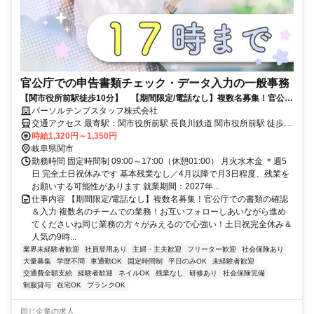
官公庁での申告書類チェック・データ入力の一般事務
【関市役所前駅徒歩10分】 【期間限定/電話なし】複数名募集！官公庁
での書類の確認＆入力
パーソルテンプスタッフ株式会社
交通アクセス 最寄駅：関市役所前駅 長良川鉄道 関市役所前駅 徒歩10
分 ＪＲ東海道本線(熱海－米原) 岐阜駅 車37分 美濃太田駅からもクル
時給1,320円～1,350円
岐阜県関市
マで25分 車通勤可能 無料駐車場があります
勤務時間 固定時間制 09:00～17:00（休憩01:00） 月火水木金 ＊週5
日 完全土日祝休みです 基本残業なし／4月以降で月3日程度、残業を
お願いする可能性があります 就業期間：2027年...
仕事内容 【期間限定/電話なし】複数名募集！官公庁での書類の確認
＆入力 複数名のチームでの業務！お互いフォローしあいながら進め
てくださいね同じ業務の方々がみえるので心強い！土日祝完全休み＆
人気の9時...
業界未経験者歓迎
社員登用あり
主婦・主夫歓迎
フリーター歓迎
社会保険あり
大量募集
学歴不問
車通勤OK
固定時間制
平日のみOK
未経験者歓迎
交通費全額支給
経験者歓迎
ネイルOK
残業なし
研修あり
社会保険完備
制服貸与
在宅OK
ブランクOK
同じ企業の求人