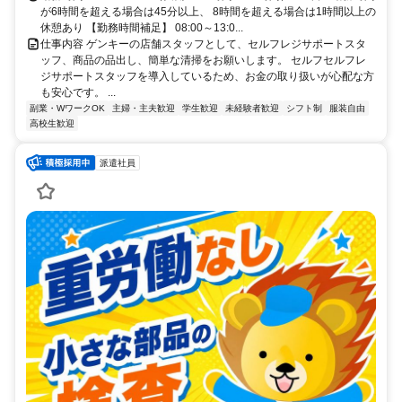
が6時間を超える場合は45分以上、 8時間を超える場合は1時間以上の
休憩あり 【勤務時間補足】 08:00～13:0...
仕事内容 ゲンキーの店舗スタッフとして、セルフレジサポートスタ
ッフ、商品の品出し、簡単な清掃をお願いします。 セルフセルフレ
ジサポートスタッフを導入しているため、お金の取り扱いが心配な方
も安心です。 ...
副業・WワークOK
主婦・主夫歓迎
学生歓迎
未経験者歓迎
シフト制
服装自由
高校生歓迎
派遣社員