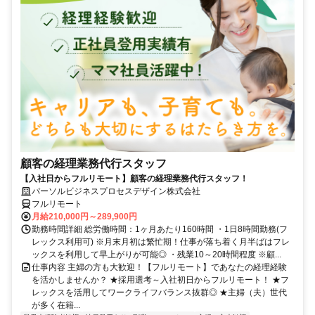
顧客の経理業務代行スタッフ
【入社日からフルリモート】顧客の経理業務代行スタッフ！
パーソルビジネスプロセスデザイン株式会社
フルリモート
月給210,000円～289,900円
勤務時間詳細 総労働時間：1ヶ月あたり160時間 ・1日8時間勤務(フ
レックス利用可) ※月末月初は繁忙期！仕事が落ち着く月半ばはフレ
ックスを利用して早上がりが可能◎ ・残業10～20時間程度 ※顧...
仕事内容 主婦の方も大歓迎！【フルリモート】であなたの経理経験
を活かしませんか？ ★採用選考～入社初日からフルリモート！ ★フ
レックスを活用してワークライフバランス抜群◎ ★主婦（夫）世代
が多く在籍...