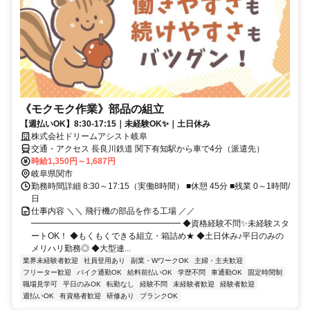
《モクモク作業》部品の組立
【週払いOK】8:30-17:15｜未経験OK✨｜土日休み
株式会社ドリームアシスト岐阜
交通・アクセス 長良川鉄道 関下有知駅から車で4分（派遣先）
時給1,350円～1,687円
岐阜県関市
勤務時間詳細 8:30～17:15（実働8時間） ■休憩 45分 ■残業 0～1時間/
日
仕事内容 ＼＼ 飛行機の部品を作る工場 ／／
━━━━━━━━━━━━━━━━━━ ◆資格経験不問✨未経験スタ
ートOK！ ◆もくもくできる組立・箱詰め★ ◆土日休み♪平日のみの
メリハリ勤務◎ ◆大型連...
業界未経験者歓迎
社員登用あり
副業・WワークOK
主婦・主夫歓迎
フリーター歓迎
バイク通勤OK
給料前払いOK
学歴不問
車通勤OK
固定時間制
職場見学可
平日のみOK
転勤なし
経験不問
未経験者歓迎
経験者歓迎
週払いOK
有資格者歓迎
研修あり
ブランクOK