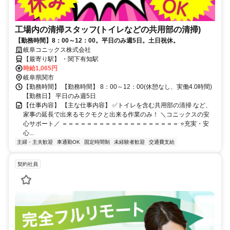
工場内の清掃スタッフ(トイレなどの共用部の清掃)
【勤務時間】8：00～12：00。平日のみ週5日。土日祝休。
岐阜コニックス株式会社
【最寄り駅】 ・関下有知駅
時給1,065円
岐阜県関市
【勤務時間】 【勤務時間】 8：00～12：00(休憩なし、実働4.0時間)
【勤務日】 平日のみ週5日
【仕事内容】 【主な仕事内容】 ✅トイレを含む共用部の清掃 など、
家事の延長で出来るモクモクと出来る作業のみ！ ＼コニックスの安
心サポート／ ＝＝＝＝＝＝＝＝＝＝＝＝＝＝＝＝＝＝＝ ⭐充実・安
心...
主婦・主夫歓迎
車通勤OK
固定時間制
未経験者歓迎
交通費支給
契約社員