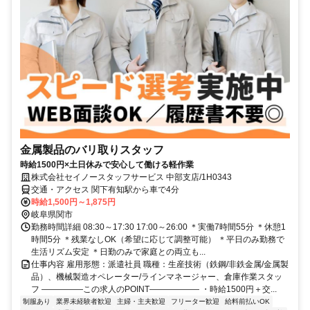
金属製品のバリ取りスタッフ
時給1500円×土日休みで安心して働ける軽作業
株式会社セイノースタッフサービス 中部支店/1H0343
交通・アクセス 関下有知駅から車で4分
時給1,500円～1,875円
岐阜県関市
勤務時間詳細 08:30～17:30 17:00～26:00 ＊実働7時間55分 ＊休憩1
時間5分 ＊残業なしOK（希望に応じて調整可能） ＊平日のみ勤務で
生活リズム安定 ＊日勤のみで家庭との両立も...
仕事内容 雇用形態：派遣社員 職種：生産技術（鉄鋼/非鉄金属/金属製
品）、機械製造オペレーター/ラインマネージャー、倉庫作業スタッ
フ ―――――この求人のPOINT―――――― ・時給1500円＋交...
制服あり
業界未経験者歓迎
主婦・主夫歓迎
フリーター歓迎
給料前払いOK