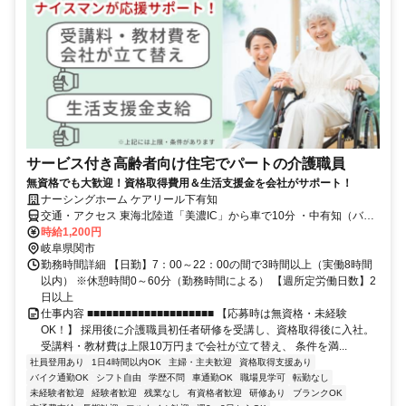
サービス付き高齢者向け住宅でパートの介護職員
無資格でも大歓迎！資格取得費用＆生活支援金を会社がサポート！
ナーシングホーム ケアリール下有知
交通・アクセス 東海北陸道「美濃IC」から車で10分 ・中有知（バ
ス）8分・松森駅15分
時給1,200円
岐阜県関市
勤務時間詳細 【日勤】7：00～22：00の間で3時間以上（実働8時間
以内） ※休憩時間0～60分（勤務時間による） 【週所定労働日数】2
日以上
仕事内容 ■■■■■■■■■■■■■■■■■■■■ 【応募時は無資格・未経験
OK！】 採用後に介護職員初任者研修を受講し、資格取得後に入社。
受講料・教材費は上限10万円まで会社が立て替え、 条件を満...
社員登用あり
1日4時間以内OK
主婦・主夫歓迎
資格取得支援あり
バイク通勤OK
シフト自由
学歴不問
車通勤OK
職場見学可
転勤なし
未経験者歓迎
経験者歓迎
残業なし
有資格者歓迎
研修あり
ブランクOK