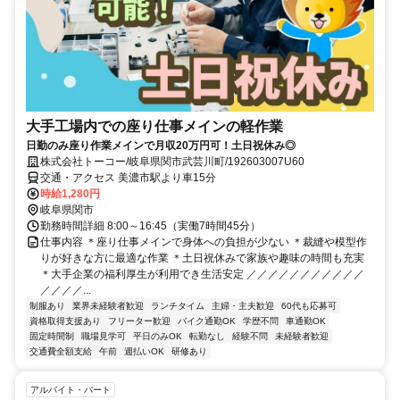
大手工場内での座り仕事メインの軽作業
日勤のみ座り作業メインで月収20万円可！土日祝休み◎
株式会社トーコー/岐阜県関市武芸川町/192603007U60
交通・アクセス 美濃市駅より車15分
時給1,280円
岐阜県関市
勤務時間詳細 8:00～16:45（実働7時間45分）
仕事内容 ＊座り仕事メインで身体への負担が少ない ＊裁縫や模型作
りが好きな方に最適な作業 ＊土日祝休みで家族や趣味の時間も充実
＊大手企業の福利厚生が利用でき生活安定 ／／／／／／／／／／／
／／／／...
制服あり
業界未経験者歓迎
ランチタイム
主婦・主夫歓迎
60代も応募可
資格取得支援あり
フリーター歓迎
バイク通勤OK
学歴不問
車通勤OK
固定時間制
職場見学可
平日のみOK
転勤なし
経験不問
未経験者歓迎
交通費全額支給
午前
週払いOK
研修あり
アルバイト・パート