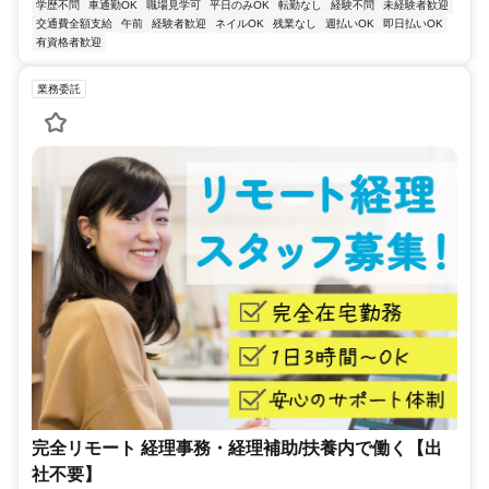
学歴不問
車通勤OK
職場見学可
平日のみOK
転勤なし
経験不問
未経験者歓迎
交通費全額支給
午前
経験者歓迎
ネイルOK
残業なし
週払いOK
即日払いOK
有資格者歓迎
業務委託
完全リモート 経理事務・経理補助/扶養内で働く【出
社不要】