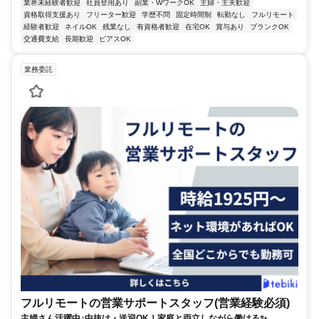
業界未経験者歓迎
社員登用あり
副業・WワークOK
主婦・主夫歓迎
資格取得支援あり
フリーター歓迎
学歴不問
固定時間制
転勤なし
フルリモート
経験者歓迎
ネイルOK
残業なし
有資格者歓迎
在宅OK
賞与あり
ブランクOK
交通費支給
長期歓迎
ピアスOK
業務委託
フルリモートの営業サポートスタッフ(営業経験必須)
主婦さん活躍中♪中抜け・送迎OK！家庭と両立しながら働ける✨