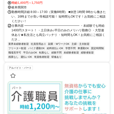
15分（派遣先）
時給1,400円～1,750円
岐阜県関市
勤務時間詳細 8:00～17:00（実働8時間） ■休憩 1時間 9時から働きた
い、16時までが良い等相談可能！ 短時間もOKです！お気軽にご相談
ください！
仕事内容 ━━━━━━━━━━━━━━━━━━ ・未経験でも時給
1400円スタート！ ・土日休み♪平日のみのメリハリ勤務◎ ・大型連
休あり★私生活とも両立バッチリ ・短時間もOK！お気軽にご相談く
ださ...
業界未経験者歓迎
社員登用あり
副業・WワークOK
主婦・主夫歓迎
フリーター歓迎
バイク通勤OK
給料前払いOK
学歴不問
車通勤OK
固定時間制
職場見学可
平日のみOK
転勤なし
経験不問
未経験者歓迎
経験者歓迎
残業なし
週払いOK
有資格者歓迎
研修あり
アルバイト・パート