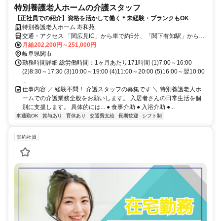
特別養護老人ホームの介護スタッフ
【正社員での紹介】資格を活かして働く＊未経験・ブランクもOK
特別養護老人ホーム 寿和苑
交通・アクセス 「関広見IC」から車で約5分、「関下有知駅」から車
で約15分 ※車通勤OK
月給202,200円～251,000円
岐阜県関市
勤務時間詳細 総労働時間：1ヶ月あたり171時間 (1)7:00～16:00
(2)8:30～17:30 (3)10:00～19:00 (4)11:00～20:00 (5)16:00～翌10:00
...
仕事内容 ／ 経験不問！ 介護スタッフの募集です ＼ 特別養護老人ホ
ームでの介護業務全般をお願いします。 入居者さんの日常生活を個
別に支援します。 具体的には... ● 食事介助 ● 入浴介助 ●...
車通勤OK
賞与あり
育休あり
交通費支給
長期歓迎
シフト制
契約社員