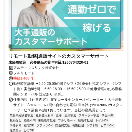
リモート勤務|通販サイトのカスタマーサポート
未経験歓迎！必要備品の貸与有💻/1260704320-01
アルティウスリンク株式会社
フルリモート
時給1,400円
勤務時間詳細 ⏩6:50-25:00の間でシフト制 ※会社指定シフト 《シフ
ト例》実働8時間 ・6:50-16:00 ・15:50-25:00 ※健康管理のため勤務
間インターバル 設定あり ※所...
仕事内容 【仕事内容】 在宅コールセンターオペレーター！ 大手通販
サイト「Amazon」の 問い合わせ対応◎ ※当社はAmazonのカスタマ
ーサービス業務 を請け負っています。当社の従業員として ...
業界未経験者歓迎
社員登用あり
主婦・主夫歓迎
フリーター歓迎
学歴不問
転勤なし
経験不問
未経験者歓迎
フルリモート
経験者歓迎
ネイルOK
研修あり
在宅OK
ブランクOK
交通費支給
長期歓迎
シフト制
ピアスOK
服装自由
ひげOK