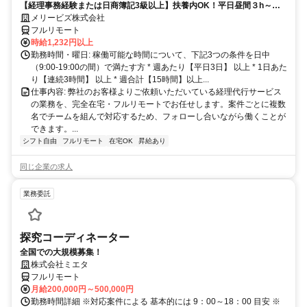
【経理事務経験または日商簿記3級以上】扶養内OK！平日昼間３h～。
完全在宅で育児・介護中の方も大歓迎♪
メリービズ株式会社
フルリモート
時給1,232円以上
勤務時間・曜日: 稼働可能な時間について、下記3つの条件を日中
（9:00-19:00の間）で満たす方 * 週あたり【平日3日】 以上 * 1日あた
り【連続3時間】 以上 * 週合計【15時間】以上...
仕事内容: 弊社のお客様よりご依頼いただいている経理代行サービス
の業務を、完全在宅・フルリモートでお任せします。案件ごとに複数
名でチームを組んで対応するため、フォローし合いながら働くことが
できます。...
シフト自由
フルリモート
在宅OK
昇給あり
同じ企業の求人
業務委託
探究コーディネーター
全国での大規模募集！
株式会社ミエタ
フルリモート
月給200,000円～500,000円
勤務時間詳細 ※対応案件による 基本的には 9：00～18：00 目安 ※