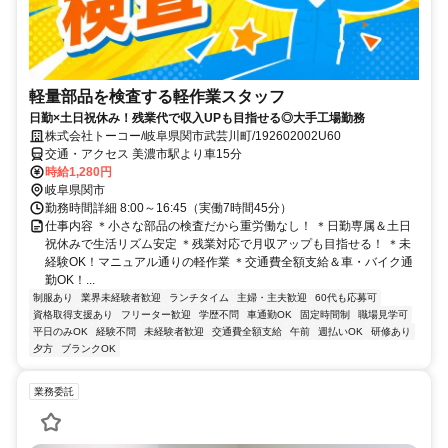
軽量部品を検査する軽作業スタッフ
日勤×土日祝休み！残業代で収入UPも目指せる◎大手工場勤務
株式会社トーコー/岐阜県関市武芸川町/192602002U60
交通・アクセス 美濃市駅より車15分
時給1,280円
岐阜県関市
勤務時間詳細 8:00～16:45（実働7時間45分）
仕事内容 ＊小さな部品の検査だから重労働なし！ ＊日勤専属＆土日
祝休みで生活リズム安定 ＊残業対応で月収アップも目指せる！ ＊未
経験OK！マニュアル通りの軽作業 ＊交通費全額支給＆車・バイク通
勤OK！...
制服あり
業界未経験者歓迎
ランチタイム
主婦・主夫歓迎
60代も応募可
資格取得支援あり
フリーター歓迎
学歴不問
車通勤OK
固定時間制
職場見学可
平日のみOK
経験不問
未経験者歓迎
交通費全額支給
午前
週払いOK
研修あり
夕方
ブランクOK
業務委託