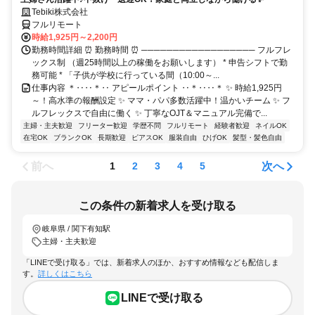
Tebiki株式会社
フルリモート
時給1,925円～2,200円
勤務時間詳細 ⏰ 勤務時間 ⏰ ────────────────── フルフレ
ックス制 （週25時間以上の稼働をお願いします） * 申告シフトで勤
務可能 * 「子供が学校に行っている間（10:00～...
仕事内容 ＊‥‥＊‥ アピールポイント ‥＊‥‥＊ ✨ 時給1,925円
～！高水準の報酬設定 ✨ ママ・パパ多数活躍中！温かいチーム ✨ フ
ルフレックスで自由に働く ✨ 丁寧なOJT＆マニュアル完備で...
主婦・主夫歓迎
フリーター歓迎
学歴不問
フルリモート
経験者歓迎
ネイルOK
在宅OK
ブランクOK
長期歓迎
ピアスOK
服装自由
ひげOK
髪型・髪色自由
前へ
次へ
1
2
3
4
5
この条件の新着求人を受け取る
岐阜県 / 関下有知駅
主婦・主夫歓迎
「LINEで受け取る」では、新着求人のほか、おすすめ情報なども配信しま
す。
詳しくはこちら
LINEで受け取る