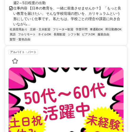
週2～5日程度の出勤
仕事内容 【日本の教育を、一緒に前進させませんか？】 「もっと良
い教育を届けたい」 そんな学校現場の想いを、カリキュラムという
形にしていく仕事です。 私たちは、学校ごとの理念や課題に向き合
いながら...
社員登用あり
主婦・主夫歓迎
フリーター歓迎
学歴不問
車通勤OK
即日勤務OK
英語
フルリモート
ネイルOK
長期歓迎
シフト制
ピアスOK
服装自由
髪型・髪色自由
アルバイト・パート