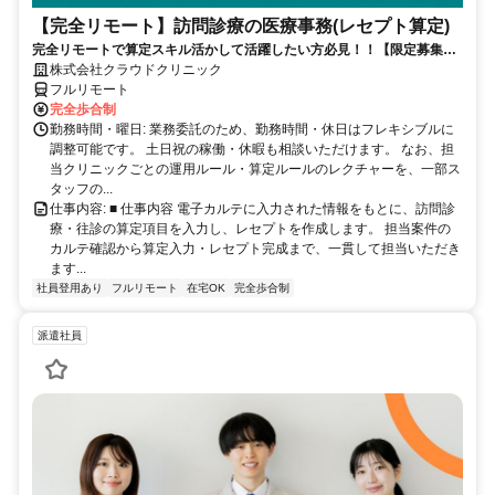
【完全リモート】訪問診療の医療事務(レセプト算定)
完全リモートで算定スキル活かして活躍したい方必見！！【限定募集】
完全リモート｜在宅医療レセプト算定（成果報酬型／業務委託）
株式会社クラウドクリニック
フルリモート
完全歩合制
勤務時間・曜日: 業務委託のため、勤務時間・休日はフレキシブルに
調整可能です。 土日祝の稼働・休暇も相談いただけます。 なお、担
当クリニックごとの運用ルール・算定ルールのレクチャーを、一部ス
タッフの...
仕事内容: ■ 仕事内容 電子カルテに入力された情報をもとに、訪問診
療・往診の算定項目を入力し、レセプトを作成します。 担当案件の
カルテ確認から算定入力・レセプト完成まで、一貫して担当いただき
ます...
社員登用あり
フルリモート
在宅OK
完全歩合制
派遣社員