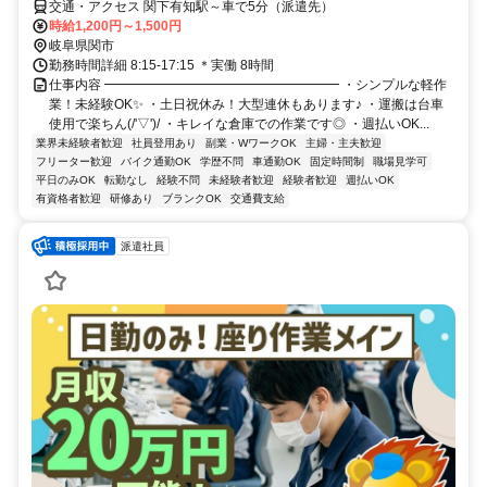
交通・アクセス 関下有知駅～車で5分（派遣先）
時給1,200円～1,500円
岐阜県関市
勤務時間詳細 8:15-17:15 ＊実働 8時間
仕事内容 ━━━━━━━━━━━━━━━━━━ ・シンプルな軽作
業！未経験OK✨ ・土日祝休み！大型連休もあります♪ ・運搬は台車
使用で楽ちん(/'▽')/ ・キレイな倉庫での作業です◎ ・週払いOK...
業界未経験者歓迎
社員登用あり
副業・WワークOK
主婦・主夫歓迎
フリーター歓迎
バイク通勤OK
学歴不問
車通勤OK
固定時間制
職場見学可
平日のみOK
転勤なし
経験不問
未経験者歓迎
経験者歓迎
週払いOK
有資格者歓迎
研修あり
ブランクOK
交通費支給
派遣社員