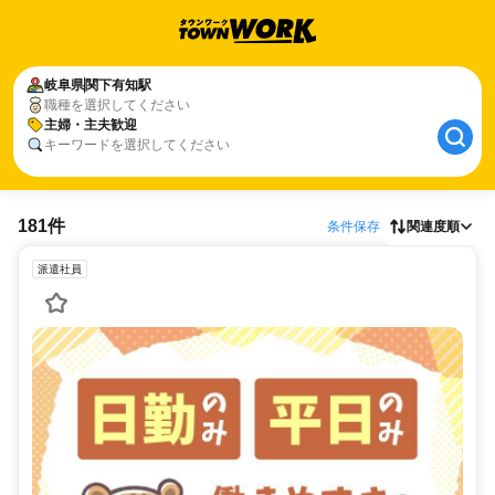
岐阜県
関下有知駅
職種を選択してください
主婦・主夫歓迎
キーワードを選択してください
181件
条件保存
関連度順
派遣社員