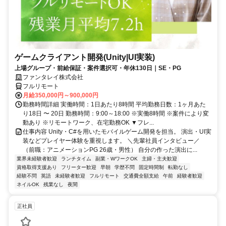
ゲームクライアント開発(Unity|UI実装)
上場グループ・前給保証・案件選択可・年休130日｜SE・PG
ファンタレイ株式会社
フルリモート
月給350,000円～900,000円
勤務時間詳細 実働時間：1日あたり8時間 平均勤務日数：1ヶ月あた
り18日 〜 20日 勤務時間：9:00～18:00 ※実働8時間 ※案件により変
動あり ※リモートワーク、在宅勤務OK ▼フレ...
仕事内容 Unity・C#を用いたモバイルゲーム開発を担当。 演出・UI実
装などプレイヤー体験を重視します。 ＼先輩社員インタビュー／
（前職：アニメーションPG 26歳・男性） 自分の作った演出に...
業界未経験者歓迎
ランチタイム
副業・WワークOK
主婦・主夫歓迎
資格取得支援あり
フリーター歓迎
早朝
学歴不問
固定時間制
転勤なし
経験不問
英語
未経験者歓迎
フルリモート
交通費全額支給
午前
経験者歓迎
ネイルOK
残業なし
夜間
正社員