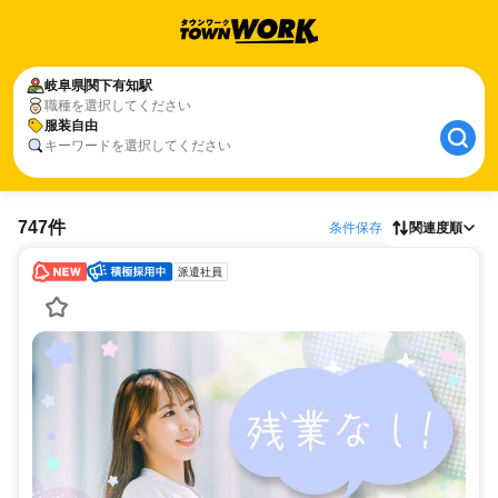
岐阜県
関下有知駅
職種を選択してください
服装自由
キーワードを選択してください
747件
条件保存
関連度順
派遣社員