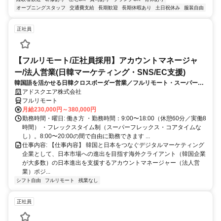
オープニングスタッフ
交通費支給
長期歓迎
長期休暇あり
土日祝休み
服装自由
正社員
【フルリモート/正社員採用】アカウントマネージャ
ー/法人営業(日韓マーケティング・SNS/EC支援)
韓国語を活かせる日韓クロスボーダー営業／フルリモート・スーパーフ
レックス
アドスクエア株式会社
フルリモート
月給230,000円～380,000円
勤務時間・曜日: 働き方 ・勤務時間：9:00〜18:00（休憩60分／実働8
時間） ・フレックスタイム制（スーパーフレックス・コアタイムな
し）。8:00〜20:00の間で自由に勤務できます ...
仕事内容: 【仕事内容】 韓国と日本をつなぐデジタルマーケティング
企業として、日本市場への進出を目指す海外クライアント（韓国企業
が大多数）の日本進出を支援するアカウントマネージャー（法人営
業）ポジ...
シフト自由
フルリモート
残業なし
正社員