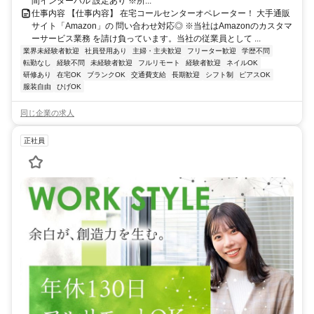
間インターバル 設定あり ※所...
仕事内容 【仕事内容】 在宅コールセンターオペレーター！ 大手通販
サイト「Amazon」の 問い合わせ対応◎ ※当社はAmazonのカスタマ
ーサービス業務 を請け負っています。当社の従業員として ...
業界未経験者歓迎
社員登用あり
主婦・主夫歓迎
フリーター歓迎
学歴不問
転勤なし
経験不問
未経験者歓迎
フルリモート
経験者歓迎
ネイルOK
研修あり
在宅OK
ブランクOK
交通費支給
長期歓迎
シフト制
ピアスOK
服装自由
ひげOK
同じ企業の求人
正社員