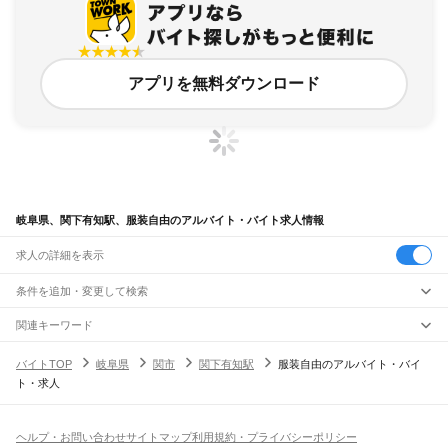
アプリを無料ダウンロード
岐阜県、関下有知駅、服装自由のアルバイト・バイト求人情報
求人の詳細を表示
条件を追加・変更して検索
市区町村を追加・変更
関連キーワード
完全在宅ワーク 全国
シール貼り 在宅
現在地周辺
ガチャガチャ
犬カフェ
岐阜県
駅を追加・変更
バイトTOP
岐阜県
関市
関下有知駅
服装自由のアルバイト・バイ
岐阜県
すべて
ト・求人
岐阜市
大垣市
高山市
多治見市
関市
中津川市
美濃市
瑞浪市
羽島市
恵那市
職種を追加・変更
JR中央本線(名古屋～塩尻)
美濃加茂市
土岐市
各務原市
可児市
山県市
瑞穂市
飛騨市
本巣市
郡上市
下呂市
古虎渓駅
多治見駅
土岐市駅
瑞浪駅
釜戸駅
武並駅
恵那駅
美乃坂本駅
中津川駅
飲食・フードサービス
海津市
羽島郡
養老郡
不破郡
安八郡
揖斐郡
本巣郡
加茂郡
可児郡
大野郡
特徴を追加・変更
落合川駅
坂下駅
飲食・フードサービス
すべて
ヘルプ・お問い合わせ
サイトマップ
利用規約・プライバシーポリシー