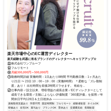
楽天市場中心のEC運営ディレクター
楽天経験を武器に有名ブランドのディレクターへキャリアアップ☆
株式会社ワンプルーフ
フルリモート
月給300,000円～500,000円
勤務時間詳細 実働時間：1日あたり8時間 平均勤務日数：1ヶ月あた
り21日 〜 23日 10：00～19：00（実働8時間） ＊柔軟な「ズレ勤制
度」あり！ 出社時間を前後2時間ズラせます。 有給を...
仕事内容 ✅設立以来、増収増益の成長企業 ✅ECディレクターとして
成長できる環境 ✅主観によらない評価制度「360度評価」を採用 ✅年
間休日平均128日＆土日祝休み ―――――――――――――...
資格取得支援あり
学歴不問
固定時間制
フルリモート
経験者歓迎
ネイルOK
研修あり
在宅OK
賞与あり
ブランクOK
育休あり
交通費支給
長期歓迎