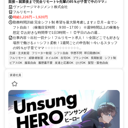
面接～就業後まで完全リモート✨先輩の95％が子育て中のママ♫
ヴァンテージマネジメント株式会社
フルリモート
時給1,226円～1,920円
勤務時間詳細 完全シフト制 希望を最大限考慮します♫ ⏰月～金でシ
フト自由！ （稼働目安時間： 9:00～17:00 ） ※週9時間以上の稼働を
想定 ⏰お好きな時間帯で1日3時間～！ ⏰平日のみの週...
仕事内容 ✨出社一切ナシ！フルリモート求人！ ✨全国どこでも好きな
場所で働ける♫ ✨シフト柔軟！1週間ごとの申告制 ✨今いるスタッフ
の95％が子育てママ ༶ ༶ ༶ ༶ ༶ ༶ ༶ ༶ ༶ ༶ ༶ ༶...
主婦・主夫歓迎
フリーター歓迎
シフト自由
学歴不問
即日勤務OK
フルリモート
経験者歓迎
ネイルOK
在宅OK
ブランクOK
長期歓迎
シフト制
ピアスOK
服装自由
履歴書不要
友達と応募OK
ひげOK
髪型・髪色自由
派遣社員