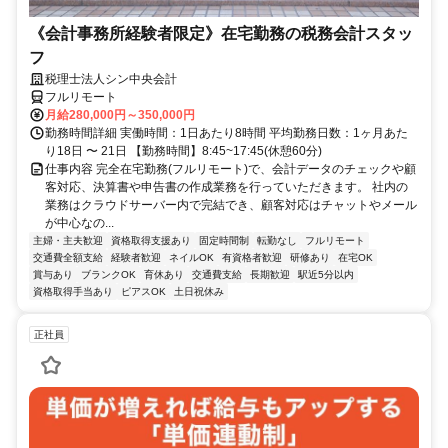
《会計事務所経験者限定》在宅勤務の税務会計スタッ
フ
税理士法人シン中央会計
フルリモート
月給280,000円～350,000円
勤務時間詳細 実働時間：1日あたり8時間 平均勤務日数：1ヶ月あた
り18日 〜 21日 【勤務時間】8:45~17:45(休憩60分)
仕事内容 完全在宅勤務(フルリモート)で、会計データのチェックや顧
客対応、決算書や申告書の作成業務を行っていただきます。 社内の
業務はクラウドサーバー内で完結でき、顧客対応はチャットやメール
が中心なの...
主婦・主夫歓迎
資格取得支援あり
固定時間制
転勤なし
フルリモート
交通費全額支給
経験者歓迎
ネイルOK
有資格者歓迎
研修あり
在宅OK
賞与あり
ブランクOK
育休あり
交通費支給
長期歓迎
駅近5分以内
資格取得手当あり
ピアスOK
土日祝休み
正社員