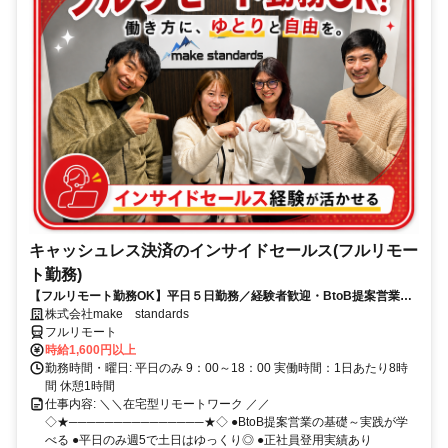
キャッシュレス決済のインサイドセールス(フルリモー
ト勤務)
【フルリモート勤務OK】平日５日勤務／経験者歓迎・BtoB提案営業で
スキルアップ
株式会社make standards
フルリモート
時給1,600円以上
勤務時間・曜日: 平日のみ 9：00～18：00 実働時間：1日あたり8時
間 休憩1時間
仕事内容: ＼＼在宅型リモートワーク ／／
◇★───────────────★◇ ●BtoB提案営業の基礎～実践が学
べる ●平日のみ週5で土日はゆっくり◎ ●正社員登用実績あり