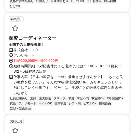
資格取得手当あり
社割あり
長期休暇あり
ピアスOK
土日祝休み
服装自由
ひげOK
業務委託
探究コーディネーター
全国での大規模募集！
株式会社ミエタ
フルリモート
月給200,000円～500,000円
勤務時間詳細 ※対応案件による 基本的には 9：00～18：00 目安 ※
週2～5日程度の出勤
仕事内容 【日本の教育を、一緒に前進させませんか？】 「もっと良
い教育を届けたい」 そんな学校現場の想いを、カリキュラムという
形にしていく仕事です。 私たちは、学校ごとの理念や課題に向き合
いながら...
社員登用あり
主婦・主夫歓迎
フリーター歓迎
学歴不問
車通勤OK
即日勤務OK
英語
フルリモート
ネイルOK
長期歓迎
シフト制
ピアスOK
服装自由
髪型・髪色自由
契約社員