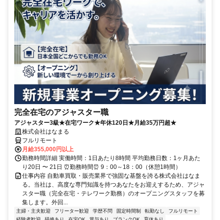
完全在宅のアジャスター職
アジャスター3級★在宅ワーク★年休120日★月給35万円超★
株式会社はなまる
フルリモート
月給355,000円以上
勤務時間詳細 実働時間：1日あたり8時間 平均勤務日数：1ヶ月あた
り20日 〜 21日 ⏰勤務時間⏰ 9：00～18：00（休憩1時間）
仕事内容 自動車買取・販売業界で強固な基盤を誇る株式会社はなま
る。当社は、高度な専門知識を持つあなたをお迎えするため、アジャ
スター職（完全在宅・テレワーク勤務）のオープニングスタッフを募
集します。外回...
主婦・主夫歓迎
フリーター歓迎
学歴不問
固定時間制
転勤なし
フルリモート
経験者歓迎
研修あり
在宅OK
賞与あり
ブランクOK
育休あり