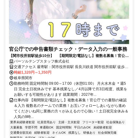
官公庁での申告書類チェック・データ入力の一般事務
【関市役所前駅徒歩10分】 【期間限定/電話なし】複数名募集！官公庁
での書類の確認＆入力
パーソルテンプスタッフ株式会社
交通アクセス 最寄駅：関市役所前駅 長良川鉄道 関市役所前駅 徒歩10
分 ＪＲ東海道本線(熱海－米原) 岐阜駅 車37分 美濃太田駅からもクル
時給1,320円～1,350円
岐阜県関市
マで25分 車通勤可能 無料駐車場があります
勤務時間 固定時間制 09:00～17:00（休憩01:00） 月火水木金 ＊週5
日 完全土日祝休みです 基本残業なし／4月以降で月3日程度、残業を
お願いする可能性があります 就業期間：2027年...
仕事内容 【期間限定/電話なし】複数名募集！官公庁での書類の確認
＆入力 複数名のチームでの業務！お互いフォローしあいながら進め
てくださいね同じ業務の方々がみえるので心強い！土日祝完全休み＆
人気の9時...
業界未経験者歓迎
社員登用あり
主婦・主夫歓迎
フリーター歓迎
社会保険あり
大量募集
学歴不問
車通勤OK
固定時間制
平日のみOK
未経験者歓迎
交通費全額支給
経験者歓迎
ネイルOK
残業なし
研修あり
社会保険完備
制服貸与
在宅OK
ブランクOK