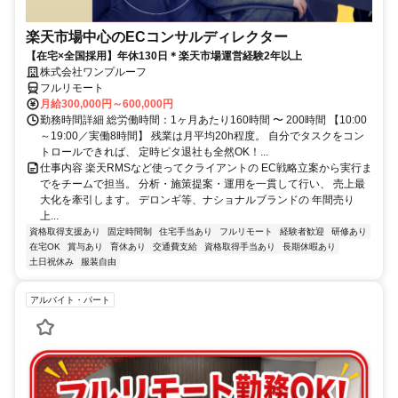
楽天市場中心のECコンサルディレクター
【在宅×全国採用】年休130日＊楽天市場運営経験2年以上
株式会社ワンプルーフ
フルリモート
月給300,000円～600,000円
勤務時間詳細 総労働時間：1ヶ月あたり160時間 〜 200時間 【10:00
～19:00／実働8時間】 残業は月平均20h程度。 自分でタスクをコン
トロールできれば、 定時ピタ退社も全然OK！...
仕事内容 楽天RMSなど使ってクライアントの EC戦略立案から実行ま
でをチームで担当。 分析・施策提案・運用を一貫して行い、 売上最
大化を牽引します。 デロンギ等、ナショナルブランドの 年間売り
上...
資格取得支援あり
固定時間制
住宅手当あり
フルリモート
経験者歓迎
研修あり
在宅OK
賞与あり
育休あり
交通費支給
資格取得手当あり
長期休暇あり
土日祝休み
服装自由
アルバイト・パート