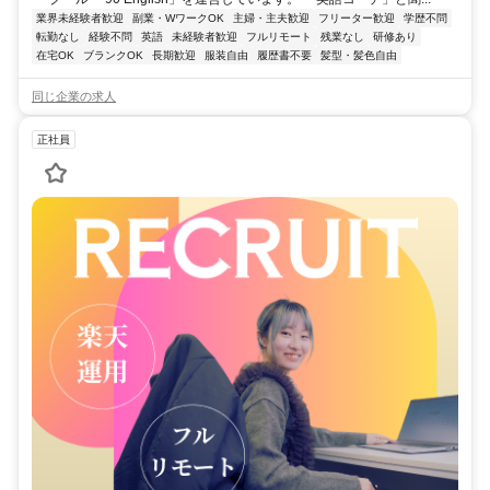
業界未経験者歓迎
副業・WワークOK
主婦・主夫歓迎
フリーター歓迎
学歴不問
転勤なし
経験不問
英語
未経験者歓迎
フルリモート
残業なし
研修あり
在宅OK
ブランクOK
長期歓迎
服装自由
履歴書不要
髪型・髪色自由
同じ企業の求人
正社員