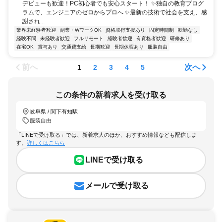
デビューも歓迎！PC初心者でも安心スタート！ ✨独自の教育プログ
ラムで、エンジニアのゼロからプロへ ✨最新の技術で社会を支え、感
謝され...
業界未経験者歓迎
副業・WワークOK
資格取得支援あり
固定時間制
転勤なし
経験不問
未経験者歓迎
フルリモート
経験者歓迎
有資格者歓迎
研修あり
在宅OK
賞与あり
交通費支給
長期歓迎
長期休暇あり
服装自由
前へ
次へ
1
2
3
4
5
この条件の新着求人を受け取る
岐阜県 / 関下有知駅
服装自由
「LINEで受け取る」では、新着求人のほか、おすすめ情報なども配信しま
す。
詳しくはこちら
LINEで受け取る
メールで受け取る