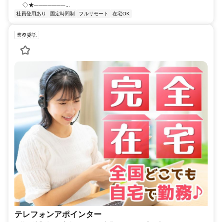
◇★───────...
社員登用あり
固定時間制
フルリモート
在宅OK
業務委託
テレフォンアポインター