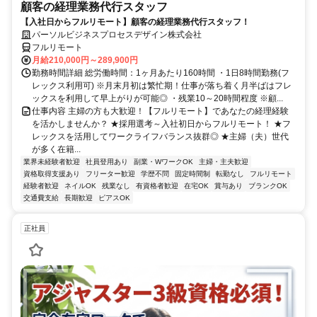
顧客の経理業務代行スタッフ
【入社日からフルリモート】顧客の経理業務代行スタッフ！
パーソルビジネスプロセスデザイン株式会社
フルリモート
月給210,000円～289,900円
勤務時間詳細 総労働時間：1ヶ月あたり160時間 ・1日8時間勤務(フ
レックス利用可) ※月末月初は繁忙期！仕事が落ち着く月半ばはフレ
ックスを利用して早上がりが可能◎ ・残業10～20時間程度 ※顧...
仕事内容 主婦の方も大歓迎！【フルリモート】であなたの経理経験
を活かしませんか？ ★採用選考～入社初日からフルリモート！ ★フ
レックスを活用してワークライフバランス抜群◎ ★主婦（夫）世代
が多く在籍...
業界未経験者歓迎
社員登用あり
副業・WワークOK
主婦・主夫歓迎
資格取得支援あり
フリーター歓迎
学歴不問
固定時間制
転勤なし
フルリモート
経験者歓迎
ネイルOK
残業なし
有資格者歓迎
在宅OK
賞与あり
ブランクOK
交通費支給
長期歓迎
ピアスOK
正社員