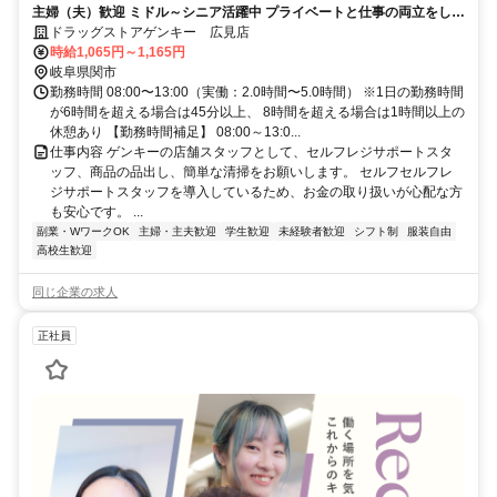
主婦（夫）歓迎 ミドル～シニア活躍中 プライベートと仕事の両立をしな
がら新たな喜びを見つけましょう
ドラッグストアゲンキー 広見店
時給1,065円～1,165円
岐阜県関市
勤務時間 08:00〜13:00（実働：2.0時間〜5.0時間） ※1日の勤務時間
が6時間を超える場合は45分以上、 8時間を超える場合は1時間以上の
休憩あり 【勤務時間補足】 08:00～13:0...
仕事内容 ゲンキーの店舗スタッフとして、セルフレジサポートスタ
ッフ、商品の品出し、簡単な清掃をお願いします。 セルフセルフレ
ジサポートスタッフを導入しているため、お金の取り扱いが心配な方
も安心です。 ...
副業・WワークOK
主婦・主夫歓迎
学生歓迎
未経験者歓迎
シフト制
服装自由
高校生歓迎
同じ企業の求人
正社員