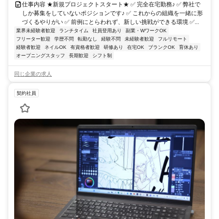
仕事内容 ★新規プロジェクトスタート★ ✅ 完全在宅勤務♪ ✅ 弊社で
しか募集をしていないポジションです♪ ✅ これからの組織を一緒に形
づくるやりがい ✅ 前例にとらわれず、新しい挑戦ができる環境 ✅...
業界未経験者歓迎
ランチタイム
社員登用あり
副業・WワークOK
フリーター歓迎
学歴不問
転勤なし
経験不問
未経験者歓迎
フルリモート
経験者歓迎
ネイルOK
有資格者歓迎
研修あり
在宅OK
ブランクOK
育休あり
オープニングスタッフ
長期歓迎
シフト制
同じ企業の求人
契約社員