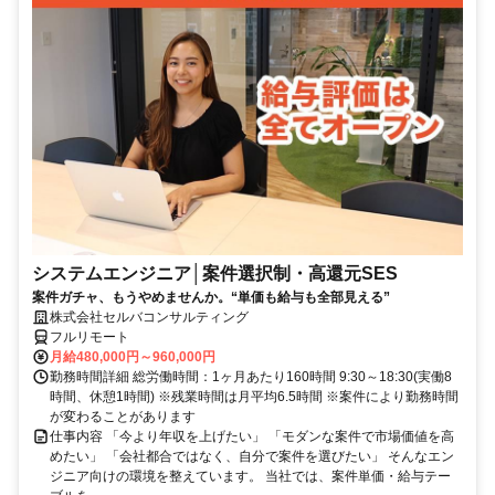
システムエンジニア│案件選択制・高還元SES
案件ガチャ、もうやめませんか。“単価も給与も全部見える”
株式会社セルバコンサルティング
フルリモート
月給480,000円～960,000円
勤務時間詳細 総労働時間：1ヶ月あたり160時間 9:30～18:30(実働8
時間、休憩1時間) ※残業時間は月平均6.5時間 ※案件により勤務時間
が変わることがあります
仕事内容 「今より年収を上げたい」 「モダンな案件で市場価値を高
めたい」 「会社都合ではなく、自分で案件を選びたい」 そんなエン
ジニア向けの環境を整えています。 当社では、案件単価・給与テー