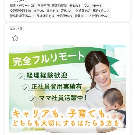
ブルを...
副業・WワークOK
学歴不問
固定時間制
転勤なし
フルリモート
交通費全額支給
在宅OK
賞与あり
育休あり
交通費支給
駅近5分以内
資格取得手当あり
長期休暇あり
土日祝休み
服装自由
入社祝い金あり
契約社員