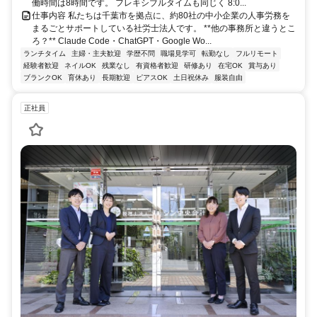
働時間は8時間です。 フレキシブルタイムも同じく 8:0...
仕事内容 私たちは千葉市を拠点に、約80社の中小企業の人事労務を
まるごとサポートしている社労士法人です。 **他の事務所と違うとこ
ろ？** Claude Code・ChatGPT・Google Wo...
ランチタイム
主婦・主夫歓迎
学歴不問
職場見学可
転勤なし
フルリモート
経験者歓迎
ネイルOK
残業なし
有資格者歓迎
研修あり
在宅OK
賞与あり
ブランクOK
育休あり
長期歓迎
ピアスOK
土日祝休み
服装自由
正社員