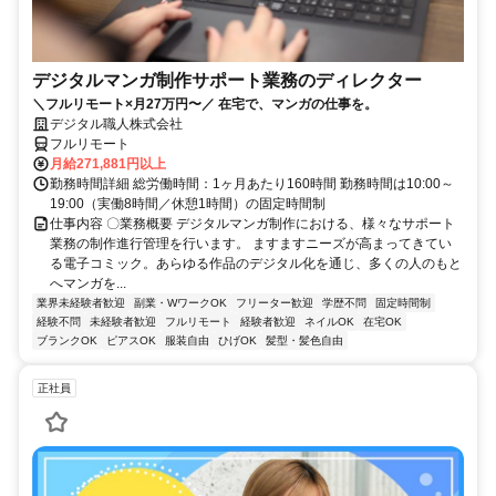
デジタルマンガ制作サポート業務のディレクター
＼フルリモート×月27万円〜／ 在宅で、マンガの仕事を。
デジタル職人株式会社
フルリモート
月給271,881円以上
勤務時間詳細 総労働時間：1ヶ月あたり160時間 勤務時間は10:00～
19:00（実働8時間／休憩1時間）の固定時間制
仕事内容 〇業務概要 デジタルマンガ制作における、様々なサポート
業務の制作進行管理を行います。 ますますニーズが高まってきてい
る電子コミック。あらゆる作品のデジタル化を通じ、多くの人のもと
へマンガを...
業界未経験者歓迎
副業・WワークOK
フリーター歓迎
学歴不問
固定時間制
経験不問
未経験者歓迎
フルリモート
経験者歓迎
ネイルOK
在宅OK
ブランクOK
ピアスOK
服装自由
ひげOK
髪型・髪色自由
正社員