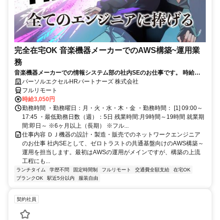
完全在宅OK 音楽機器メーカーでのAWS構築~運用業
務
音楽機器メーカーでの情報システム部の社内SEのお仕事です。 時給
3050円！基本はフル在宅が可能です！ （状況によって出社有り） AWS
パーソルエクセルHRパートナーズ 株式会社
構築の上流工程にも携われます！ご本人負担が約4割でとってもお得な
フルリモート
パナソニック健保に加入頂けます！
時給3,050円
勤務時間 ・勤務曜日：月・火・水・木・金 ・勤務時間： [1] 09:00～
17:45 ・最低勤務日数（週）：5日 残業時間:月9時間～19時間 就業期
間:即日～ ※6ヶ月以上（長期） ※フル...
仕事内容 ＤＪ機器の設計・製造・販売でのネットワークエンジニア
のお仕事 社内SEとして、ゼロトラストの共通基盤向けのAWS構築～
運用を担当します。最初はAWSの運用がメインですが、構築の上流
工程にも...
ランチタイム
学歴不問
固定時間制
フルリモート
交通費全額支給
在宅OK
ブランクOK
駅近5分以内
服装自由
契約社員