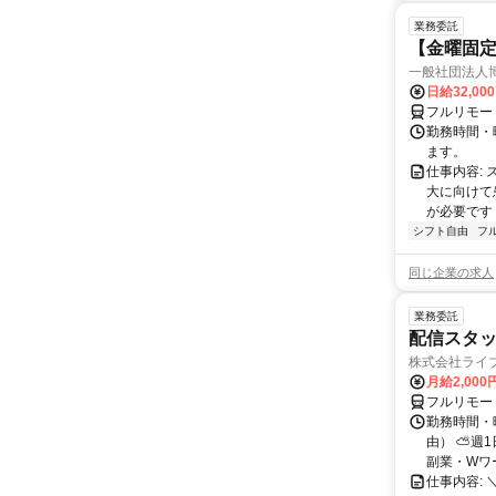
業務委託
【金曜固
一般社団法人
日給32,00
フルリモー
勤務時間・曜
ます。
仕事内容:
大に向けて
が必要です！
シフト自由
フ
同じ企業の求人
業務委託
配信スタッ
株式会社ライ
月給2,000
フルリモー
勤務時間・
由） ⛅週1
副業・Wワ
仕事内容: 