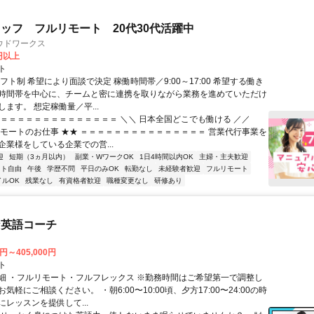
ッフ フルリモート 20代30代活躍中
ウドワークス
0円以上
ト
フト制 希望により面談で決定 稼働時間帯／9:00～17:00 希望する働き
時間帯を中心に、チームと密に連携を取りながら業務を進めていただけ
ます。 想定稼働量／平...
＝＝＝＝＝＝＝＝＝＝＝＝＝＝＝ ＼＼ 日本全国どこでも働ける ／／
リモートのお仕事 ★★ ＝＝＝＝＝＝＝＝＝＝＝＝＝＝＝ 営業代行事業を
企業様をしている企業での営...
迎
短期（3ヵ月以内）
副業・WワークOK
1日4時間以内OK
主婦・主夫歓迎
フト自由
午後
学歴不問
平日のみOK
転勤なし
未経験者歓迎
フルリモート
イルOK
残業なし
有資格者歓迎
職種変更なし
研修あり
な英語コーチ
0円～405,000円
ト
細 ・フルリモート・フルフレックス ※勤務時間はご希望第一で調整し
気軽にご相談ください。 ・朝6:00〜10:00頃、夕方17:00〜24:00の時
レッスンを提供して...