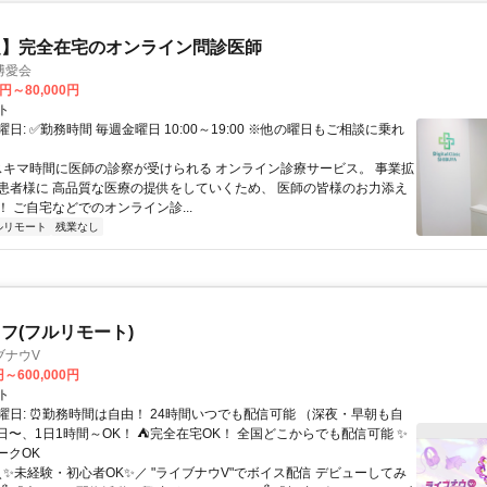
定】完全在宅のオンライン問診医師
博愛会
0円～80,000円
ト
日: ✅勤務時間 毎週金曜日 10:00～19:00 ※他の曜日もご相談に乗れ
 スキマ時間に医師の診察が受けられる オンライン診療サービス。 事業拡
患者様に 高品質な医療の提供をしていくため、 医師の皆様のお力添え
 ご自宅などでのオンライン診...
ルリモート
残業なし
フ(フルリモート)
ブナウV
円～600,000円
ト
曜日: ⏰勤務時間は自由！ 24時間いつでも配信可能 （深夜・早朝も自
日〜、1日1時間～OK！ ⛺完全在宅OK！ 全国どこからでも配信可能 ✨
ークOK
＼✨未経験・初心者OK✨／ "ライブナウV"でボイス配信 デビューしてみ