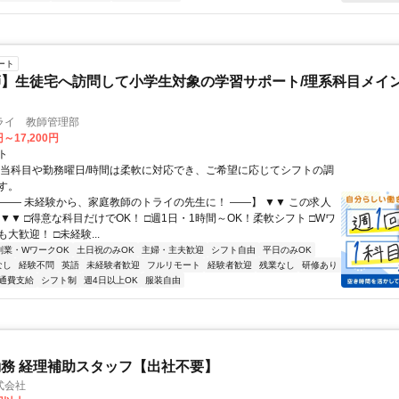
ート
】生徒宅へ訪問して小学生対象の学習サポート/理系科目メイン
ライ 教師管理部
円～17,200円
ト
担当科目や勤務曜日/時間は柔軟に対応でき、ご希望に応じてシフトの調
す。
【―― 未経験から、家庭教師のトライの先生に！ ――】 ▼▼ この求人
！ ▼▼ □得意な科目だけでOK！ □週1日・1時間～OK！柔軟シフト □Wワ
大歓迎！ □未経験...
副業・WワークOK
土日祝のみOK
主婦・主夫歓迎
シフト自由
平日のみOK
なし
経験不問
英語
未経験者歓迎
フルリモート
経験者歓迎
残業なし
研修あり
通費支給
シフト制
週4日以上OK
服装自由
務 経理補助スタッフ【出社不要】
式会社