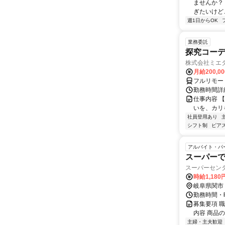
ませんか？
ぎたいけど…
週1日からOK
業務委託
探究コー
株式会社ミエ
月給200,0
フルリモー
勤務時間詳細
仕事内容 
いを、カリ
社員登用あり
シフト制
ピアス
アルバイト・パ
スーパーで
スーパーセン
時給1,18
岐阜県関市
勤務時間・曜
募集要項 
内容 商品
主婦・主夫歓迎