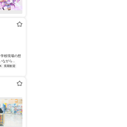
な学校現場の想
がら...
K
長期歓迎