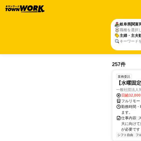
岐阜県
関富
職種を選択
主婦・主夫
キーワード
257件
業務委託
【水曜固
一般社団法人
日給32,00
フルリモー
勤務時間・曜
ます。
仕事内容:
大に向けて
が必要です！
シフト自由
フ