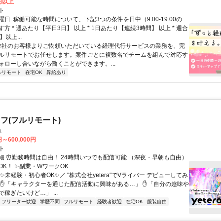
2円以上
ト
日: 稼働可能な時間について、下記3つの条件を日中（9:00-19:00の
方 * 週あたり【平日3日】 以上 * 1日あたり【連続3時間】 以上 * 週合
以上...
 弊社のお客様よりご依頼いただいている経理代行サービスの業務を、完
ルリモートでお任せします。案件ごとに複数名でチームを組んで対応す
ォローし合いながら働くことができます。...
ルリモート
在宅OK
昇給あり
フ(フルリモート)
a
円～600,000円
ト
細 ⏰勤務時間は自由！ 24時間いつでも配信可能 （深夜・早朝も自由）
OK！ ✨副業・WワークOK
✨未経験・初心者OK✨／ "株式会社yetera"でVライバー デビューしてみ
 ✋「キャラクターを通じた配信活動に興味がある…」 ✋「自分の趣味や
稼ぎたいけど…」 ...
フリーター歓迎
学歴不問
フルリモート
経験者歓迎
在宅OK
服装自由