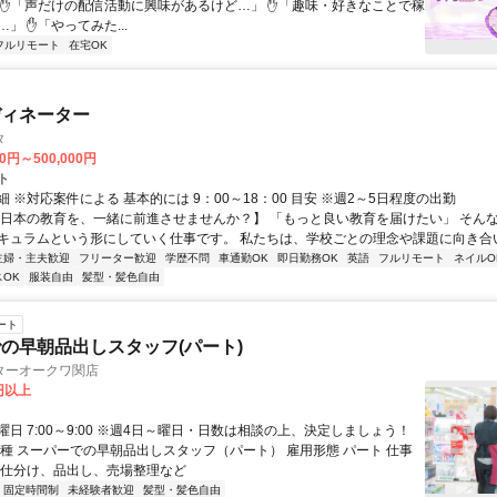
 ✋「声だけの配信活動に興味があるけど…」 ✋「趣味・好きなことで稼
」 ✋「やってみた...
フルリモート
在宅OK
ディネーター
タ
00円～500,000円
ト
 ※対応案件による 基本的には 9：00～18：00 目安 ※週2～5日程度の出勤
【日本の教育を、一緒に前進させませんか？】 「もっと良い教育を届けたい」 そん
キュラムという形にしていく仕事です。 私たちは、学校ごとの理念や課題に向き合いな
主婦・主夫歓迎
フリーター歓迎
学歴不問
車通勤OK
即日勤務OK
英語
フルリモート
ネイルO
OK
服装自由
髪型・髪色自由
ート
の早朝品出しスタッフ(パート)
ターオークワ関店
0円以上
日 7:00～9:00 ※週4日～曜日・日数は相談の上、決定しましょう！
職種 スーパーでの早朝品出しスタッフ（パート） 雇用形態 パート 仕事
の仕分け、品出し、売場整理など
固定時間制
未経験者歓迎
髪型・髪色自由