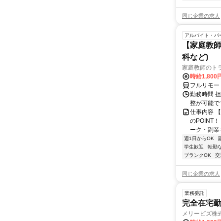
同じ企業の求人
アルバイト・パ
【家庭教師
科など)
家庭教師のト
時給1,800
フルリモー
勤務時間 
整が可能で
仕事内容 
のPOINT
ーク・副業も
週1日からOK
学生歓迎
転勤
ブランクOK
交
同じ企業の求人
業務委託
完全在宅勤
メリービズ株