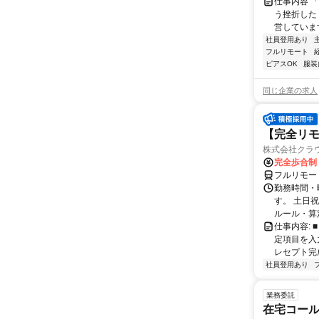
仕事内容 
う挫折したく
営しています
社員登用あり
フルリモート
ピアスOK
服装
同じ企業の求人
【完全リモ
株式会社クラ
完全歩合制
フルリモー
勤務時間・
す。 土日
ルール・算
仕事内容:
定項目を入
レセプト完
社員登用あり
業務委託
在宅コー