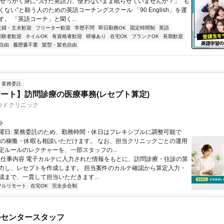
「せっかく身につけた英語力、使わないまま眠らせていませんか？」 “も
ない”と願う人のための英語コーチングスクール 「90 English」を運
。 「英語コーチ」と聞く...
主婦・主夫歓迎
フリーター歓迎
学歴不問
即日勤務OK
固定時間制
英語
経験者歓迎
ネイルOK
有資格者歓迎
研修あり
在宅OK
ブランクOK
長期歓迎
自由
履歴書不要
髪型・髪色自由
業務委託
ート】訪問診療の医療事務(レセプト算定)
ウドクリニック
ト
曜日: 業務委託のため、勤務時間・休日はフレキシブルに調整可能で
祝の稼働・休暇も相談いただけます。 なお、担当クリニックごとの運用
定ルールのレクチャーを、一部スタッフの...
 ■ 仕事内容 電子カルテに入力された情報をもとに、訪問診療・往診の算
力し、レセプトを作成します。 担当案件のカルテ確認から算定入力・
成まで、一貫して担当いただきます...
フルリモート
在宅OK
完全歩合制
ルセンタースタッフ