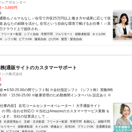
テレアポセンター
円～3,000円
ト
✅通勤もノルマもなし ✅在宅で月収25万円以上 働き方や成果に応じて収
能 あなたの経験を活かし 在宅という自由な環境で稼げるお仕事！ ✅具
. ①クラウド上で提供され...
フリーター歓迎
シフト自由
学歴不問
フルリモート
経験者歓迎
ネイルOK
K
シフト制
ピアスOK
服装自由
ひげOK
髪型・髪色自由
務|通販サイトのカスタマーサポート
リンク株式会社
円
ト
 ⏩6:50-25:00の間でシフト制 ※会社指定シフト 《シフト例》実働8時
-16:00 ・15:50-25:00 ※健康管理のため勤務間インターバル 設定あり ※
【仕事内容】 在宅コールセンターオペレーター！ 大手通販サイト
n」の 問い合わせ対応◎ ※当社はAmazonのカスタマーサービス業務 を
ます。当社の従業員として ...
迎
社員登用あり
主婦・主夫歓迎
フリーター歓迎
学歴不問
転勤なし
経験不問
フルリモート
経験者歓迎
ネイルOK
研修あり
在宅OK
ブランクOK
交通費支給
ト制
ピアスOK
服装自由
ひげOK