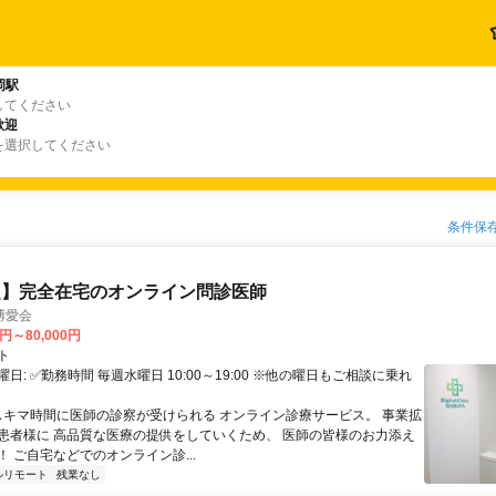
岡駅
してください
歓迎
を選択してください
条件保
定】完全在宅のオンライン問診医師
博愛会
0円～80,000円
ト
日: ✅勤務時間 毎週水曜日 10:00～19:00 ※他の曜日もご相談に乗れ
 スキマ時間に医師の診察が受けられる オンライン診療サービス。 事業拡
患者様に 高品質な医療の提供をしていくため、 医師の皆様のお力添え
 ご自宅などでのオンライン診...
ルリモート
残業なし