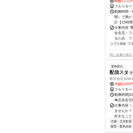
時給1,23
フルリモー
勤務時間・曜
間）で満たす
計【15時間】
仕事内容:
全在宅・フ
るため、フ
シフト自由
フ
同じ企業の求人
業務委託
配信スタッ
株式会社yeter
月給2,000
フルリモー
勤務時間詳
⛺完全在宅
仕事内容 ＼
ませんか？
好きなことで
主婦・主夫歓迎
髪型・髪色自由