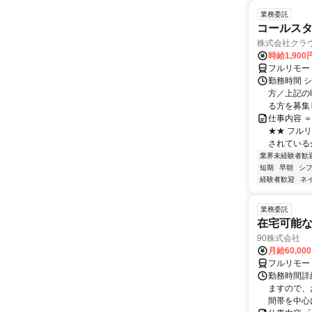
業務委託
コールスタ
株式会社クラ
時給1,90
フルリモー
勤務時間 シ
方／上記の
る方を募集し
仕事内容 
★★ フル
されている
業界未経験者歓
短期
早朝
シ
経験者歓迎
ネ
業務委託
在宅可能
90株式会社
月給60,00
フルリモー
勤務時間詳
ますので、お
間帯を中心に