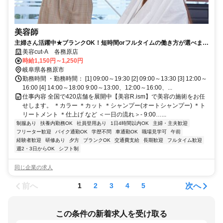
美容師
主婦さん活躍中★ブランクOK！短時間orフルタイムの働き方が選べます
◎資格を活かしたい方の復帰を応援
美容cut-A 各務原店
時給1,150円～1,250円
岐阜県各務原市
勤務時間 ・勤務時間： [1] 09:00～19:30 [2] 09:00～13:30 [3] 12:00～
16:00 [4] 14:00～18:00 9:00～13:00、12:00～16:00、...
仕事内容 全国で420店舗を展開中【美容R.ism】で美容の施術をお任
せします。 ＊カラー ＊カット ＊シャンプー(オートシャンプー) ＊ト
リートメント ＊仕上げ など ＜一日の流れ＞- 9:00…...
制服あり
扶養内勤務OK
社員登用あり
1日4時間以内OK
主婦・主夫歓迎
フリーター歓迎
バイク通勤OK
学歴不問
車通勤OK
職場見学可
午前
経験者歓迎
研修あり
夕方
ブランクOK
交通費支給
長期歓迎
フルタイム歓迎
週2・3日からOK
シフト制
同じ企業の求人
前へ
次へ
1
2
3
4
5
この条件の新着求人を受け取る