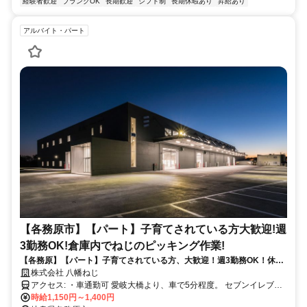
経験者歓迎
ブランクOK
長期歓迎
シフト制
長期休暇あり
昇給あり
アルバイト・パート
【各務原市】【パート】子育てされている方大歓迎!週
3勤務OK!倉庫内でねじのピッキング作業!
【各務原】【パート】子育てされている方、大歓迎！週3勤務OK！休み
も取りやすい！倉庫内ピッキング作業！
株式会社 八幡ねじ
アクセス: ・車通勤可 愛岐大橋より、車で5分程度。 セブンイレブン
の交差点を右に行くとあります！
時給1,150円～1,400円