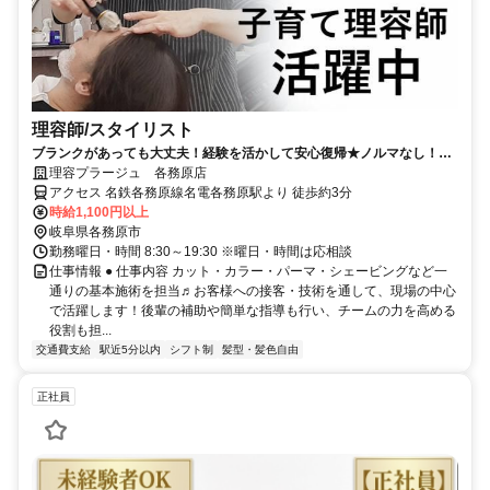
理容師/スタイリスト
ブランクがあっても大丈夫！経験を活かして安心復帰★ノルマなし！主
婦(夫)の方も多数活躍中！
理容プラージュ 各務原店
アクセス 名鉄各務原線名電各務原駅より 徒歩約3分
時給1,100円以上
岐阜県各務原市
勤務曜日・時間 8:30～19:30 ※曜日・時間は応相談
仕事情報 ● 仕事内容 カット・カラー・パーマ・シェービングなど一
通りの基本施術を担当♬お客様への接客・技術を通して、現場の中心
で活躍します！後輩の補助や簡単な指導も行い、チームの力を高める
役割も担...
交通費支給
駅近5分以内
シフト制
髪型・髪色自由
正社員