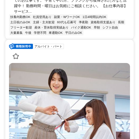
てのお仕事です。 子育て中の方、ブランクから復帰された方など活
躍中！ 勤務時間・曜日はお気軽にご相談ください。 【お仕事内容】
サービス...
扶養内勤務OK
社員登用あり
副業・WワークOK
1日4時間以内OK
土日祝のみOK
主婦・主夫歓迎
60代も応募可
準夜勤
資格取得支援あり
長期
フリーター歓迎
産休・育休取得実績あり
バイク通勤OK
早朝
シフト自由
大量募集
午後
学歴不問
車通勤OK
平日のみOK
アルバイト・パート