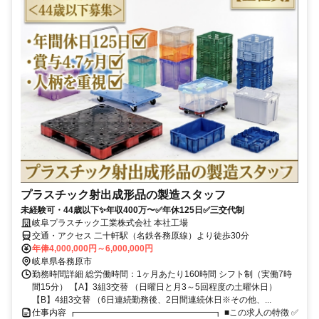
プラスチック射出成形品の製造スタッフ
未経験可・44歳以下✨年収400万〜✅年休125日✅三交代制
岐阜プラスチック工業株式会社 本社工場
交通・アクセス 二十軒駅（名鉄各務原線）より徒歩30分
年俸4,000,000円～6,000,000円
岐阜県各務原市
勤務時間詳細 総労働時間：1ヶ月あたり160時間 シフト制（実働7時
間15分） 【A】3組3交替 （日曜日と月3～5回程度の土曜休日）
【B】4組3交替 （6日連続勤務後、2日間連続休日※その他、...
仕事内容 ┏━━━━━━━━━━━━━━━━┓ ■この求人の特徴 ✅