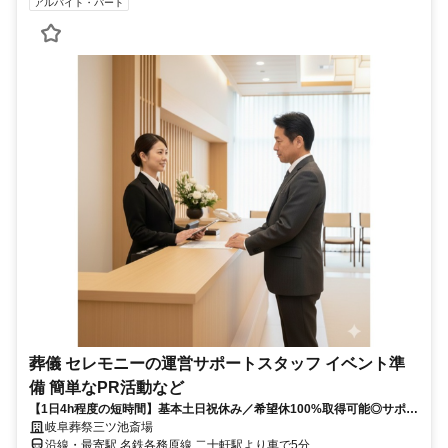
アルバイト・パート
葬儀 セレモニーの運営サポートスタッフ イベント準
備 簡単なPR活動など
【1日4h程度の短時間】基本土日祝休み／希望休100%取得可能◎サポー
トメインの簡単業務で小さいお子さんがいる方、年齢を気にされている
岐阜葬祭三ツ池斎場
方、定年したけどまだまだ働きたい方などどんな方も応募OK☆
沿線・最寄駅 名鉄各務原線 二十軒駅より車で5分