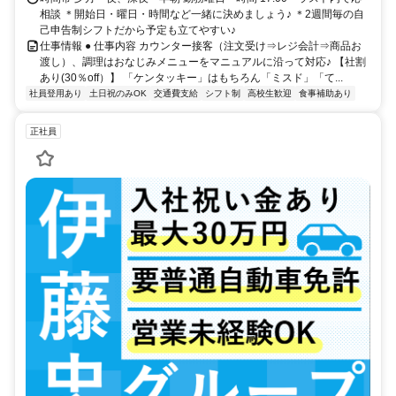
相談 ＊開始日・曜日・時間など一緒に決めましょう♪ ＊2週間毎の自
己申告制シフトだから予定も立てやすい♪
仕事情報 ● 仕事内容 カウンター接客（注文受け⇒レジ会計⇒商品お
渡し）、調理はおなじみメニューをマニュアルに沿って対応♪ 【社割
あり(30％off）】 「ケンタッキー」はもちろん「ミスド」「て...
社員登用あり
土日祝のみOK
交通費支給
シフト制
高校生歓迎
食事補助あり
正社員