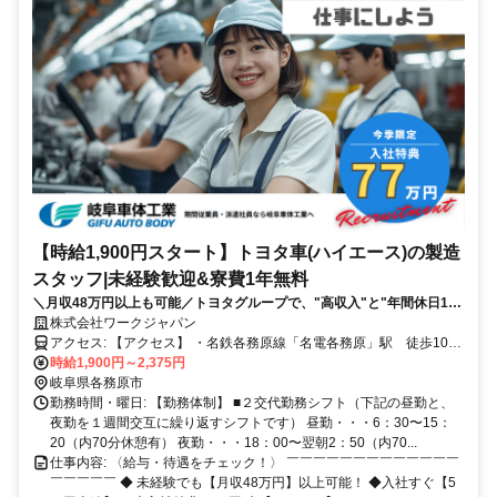
【時給1,900円スタート】トヨタ車(ハイエース)の製造
スタッフ|未経験歓迎&寮費1年無料
＼月収48万円以上も可能／トヨタグループで、"高収入"と"年間休日120
日以上"の両方を手に入れる！
株式会社ワークジャパン
アクセス: 【アクセス】 ・名鉄各務原線「名電各務原」駅 徒歩10分
・名鉄犬山線「新鵜沼」駅 車10分 ※名古屋駅まで電車で約40分と
時給1,900円～2,375円
交通アクセスも抜群です
岐阜県各務原市
勤務時間・曜日: 【勤務体制】 ■２交代勤務シフト（下記の昼勤と、
夜勤を１週間交互に繰り返すシフトです） 昼勤・・・6：30〜15：
20（内70分休憩有） 夜勤・・・18：00〜翌朝2：50（内70...
仕事内容: 〈給与・待遇をチェック！〉 ￣￣￣￣￣￣￣￣￣￣￣￣￣
￣￣￣￣￣ ◆ 未経験でも【月収48万円】以上可能！ ◆入社すぐ【5