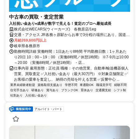
中古車の買取・査定営業
入社祝い金あり♦︎成果が数字で見える！査定のプロへ最短成長
株式会社WECARS(ウィーカーズ) 各務原店/1eg
交通・アクセス JR各務ヶ原駅からお車で3分程の場所にあり、国道
21号沿い、各務原町1交差点近くの店舗です。
月給269,600円以上
岐阜県各務原市
勤務時間詳細 実働時間：1日あたり8時間 平均勤務日数：1ヶ月あた
り20日 10：00～19：00 （実働8時間／休憩1時間） ※7-9月は10:00
～20:00 （実働8時間／休憩1時間） ・店...
仕事内容 雇用形態：正社員 職種：その他営業、自動車/輸送機器個人
営業、買取査定 ✅入社祝い金あり（最大30万円） ※対象店舗限定 ✅
お客様の愛車を査定し、 納得の売却を叶える営業 ✅反響中心 ...
業界未経験者歓迎
資格取得支援あり
学歴不問
車通勤OK
職場見学可
経験不問
住宅手当あり
研修あり
賞与あり
ブランクOK
育休あり
交通費支給
シフト制
社割あり
入社祝い金あり
アルバイト・パート