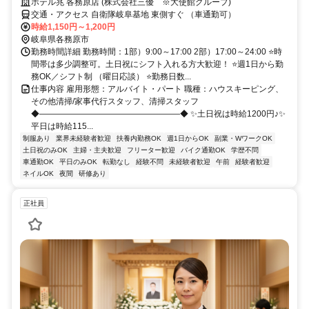
ホテル兆 各務原店 (株式会社三優 ※大使館グループ)
交通・アクセス 自衛隊岐阜基地 東側すぐ （車通勤可）
時給1,150円～1,200円
岐阜県各務原市
勤務時間詳細 勤務時間：1部）9:00～17:00 2部）17:00～24:00 ⭐時
間帯は多少調整可。土日祝にシフト入れる方大歓迎！ ⭐週1日から勤
務OK／シフト制 （曜日応談） ⭐勤務日数...
仕事内容 雇用形態：アルバイト・パート 職種：ハウスキーピング、
その他清掃/家事代行スタッフ、清掃スタッフ
◆―――――――――――――――――◆ ✨土日祝は時給1200円♪✨
平日は時給115...
制服あり
業界未経験者歓迎
扶養内勤務OK
週1日からOK
副業・WワークOK
土日祝のみOK
主婦・主夫歓迎
フリーター歓迎
バイク通勤OK
学歴不問
車通勤OK
平日のみOK
転勤なし
経験不問
未経験者歓迎
午前
経験者歓迎
ネイルOK
夜間
研修あり
正社員