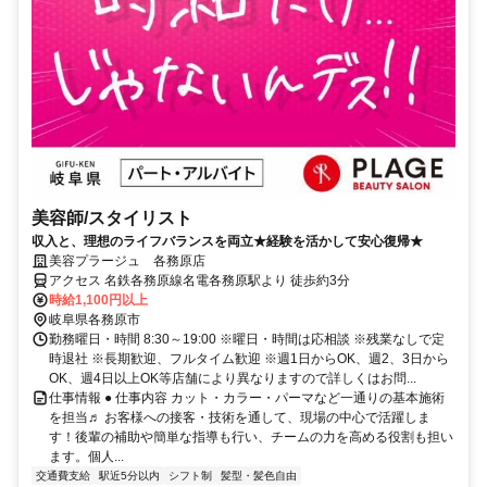
美容師/スタイリスト
収入と、理想のライフバランスを両立★経験を活かして安心復帰★
美容プラージュ 各務原店
アクセス 名鉄各務原線名電各務原駅より 徒歩約3分
時給1,100円以上
岐阜県各務原市
勤務曜日・時間 8:30～19:00 ※曜日・時間は応相談 ※残業なしで定
時退社 ※長期歓迎、フルタイム歓迎 ※週1日からOK、週2、3日から
OK、週4日以上OK等店舗により異なりますので詳しくはお問...
仕事情報 ● 仕事内容 カット・カラー・パーマなど一通りの基本施術
を担当♬ お客様への接客・技術を通して、現場の中心で活躍しま
す！後輩の補助や簡単な指導も行い、チームの力を高める役割も担い
ます。個人...
交通費支給
駅近5分以内
シフト制
髪型・髪色自由