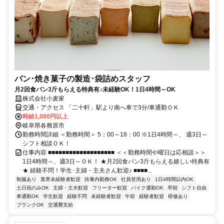
パン･焼き菓子の製造･袋詰めスタッフ
月2回食パン3斤もらえる特典有♪未経験OK！1日4時間～OK
株式会社小麦家
交通・アクセス 「二十軒」駅より南へ車で3分/車通勤ＯＫ
時給1,080円以上
岐阜県各務原市
勤務時間詳細 ＜勤務時間＞ 5：00～18：00 ※1日4時間～、 週3日～
シフト相談ＯＫ！
仕事内容 ■■■■■■■■■■■■■■■■■■■ ＜＜勤務時間や曜日は応相談＞＞
1日4時間～、週3日～ＯＫ！ ★月2回食パン3斤もらえる嬉しい特典有
★ 経験不問！学生･主婦・主夫さん歓迎♪ ■■■■...
制服あり
業界未経験者歓迎
扶養内勤務OK
社員登用あり
1日4時間以内OK
土日祝のみOK
主婦・主夫歓迎
フリーター歓迎
バイク通勤OK
早朝
シフト自由
車通勤OK
学生歓迎
経験不問
未経験者歓迎
午前
経験者歓迎
研修あり
ブランクOK
交通費支給