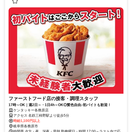
ファーストフード店の接客・調理スタッフ
17時～OK｜週2日～・1日4h～OK◎髪色自由♪初バイトも歓迎！
ケンタッキー各務原店
アクセス 名鉄三柿野駅より徒歩5分
時給1,100円以上
岐阜県各務原市
時間帯 夕方・夜、深夜・早朝 勤務曜日・時間 17:00～ラスト内で応