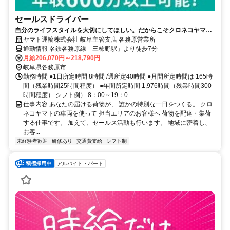
セールスドライバー
自分のライフスタイルを大切にしてほしい。だからこそクロネコヤマト
は収入も休日も充実
ヤマト運輸株式会社 岐阜主管支店 各務原営業所
通勤情報 名鉄各務原線「三柿野駅」より徒歩7分
月給206,070円～218,790円
岐阜県各務原市
勤務時間 ●1日所定時間 8時間 /週所定40時間 ●月間所定時間は 165時
間（残業時間25時間程度） ●年間所定時間 1,976時間（残業時間300
時間程度） シフト例） 8：00～19：0...
仕事内容 あなたの届ける荷物が、 誰かの特別な一日をつくる。 クロ
ネコヤマトの車両を使って 担当エリアのお客様へ 荷物を配達・集荷
する仕事です。 加えて、セールス活動も行います。 地域に密着し、
お客...
未経験者歓迎
研修あり
交通費支給
シフト制
アルバイト・パート