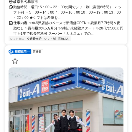
岐阜県各務原市
勤務時間・曜日: 5：00～22：00の間でシフト制（実働8時間） ＜ シ
フト例 ＞ 5：00～14：00 7：00～16：00 10：00～19：00 13：00
～22：00 ★シフトは希望を...
仕事内容: ✨年間5店舗のペースで新店舗OPEN ✨残業月7.7時間＆夜
勤なし ✨賞与最大4.5カ月分 ✨9割が未経験スタート ✨20代で500万円
可 ✨1年で店長昇格可 スーパー「カネスエ」での...
シフト自由
交通費支給
シフト制
昇給あり
正社員