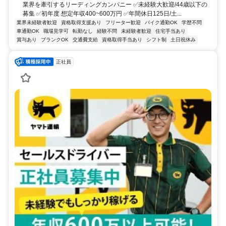
業界を牽引するリーディングカンパニー ✅未経験大歓迎/44歳以下の
募集 ✅初年度 想定年収400~600万円 ✅年間休日125日/土...
業界未経験者歓迎
資格取得支援あり
フリーター歓迎
バイク通勤OK
学歴不問
車通勤OK
職場見学可
転勤なし
経験不問
未経験者歓迎
住宅手当あり
賞与あり
ブランクOK
交通費支給
資格取得手当あり
シフト制
土日祝休み
正社員