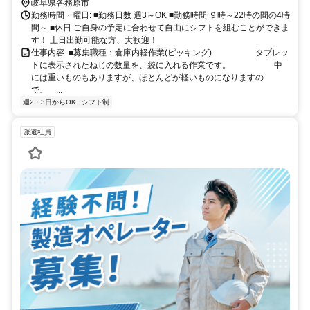
岐阜県各務原市
勤務時間・曜日: ■勤務日数 週3～OK ■勤務時間 ９時～22時の間の4時
間～ ■休日 ご自身の予定に合わせて自由にシフトを組むことができま
す！ 土日出勤可能な方、大歓迎！
仕事内容: ■募集職種：倉庫内軽作業(ピッキング) タブレッ
トに表示されたねじの数量を、袋に入れる作業です。 中
には重いものもありますが、ほとんどが軽いものになりますの
で、 ...
週2・3日からOK
シフト制
派遣社員