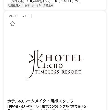
万円支給】！ ◆入社特典77万円 ◆【70%OFF】の...
社員登用あり
急募
シフト制
昇給あり
アルバイト・パート
ホテルのルームメイク・清掃スタッフ
日中のみ×週1～OK！3人1組で安心◎シンプル作業で稼げる♪