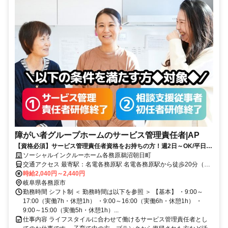
障がい者グループホームのサービス管理責任者|AP
【資格必須】サービス管理責任者資格をお持ちの方！週2日～OK/平日の
みOK/残業ほぼなし！家庭や私生活と無理なく両立◎
ソーシャルインクルーホーム各務原鵜沼朝日町
交通アクセス 最寄駅：名電各務原駅 名電各務原駅から徒歩20分（車
4分） 各務ヶ原駅から徒歩22分（車5分）
時給2,040円～2,440円
岐阜県各務原市
勤務時間 シフト制 ＜ 勤務時間は以下を参照 ＞ 【基本】 ・9:00～
17:00（実働7h・休憩1h） ・9:00～16:00（実働6h・休憩1h） ・
9:00～15:00（実働5h・休憩1h）...
仕事内容 ライフスタイルに合わせて働けるサービス管理責任者とし