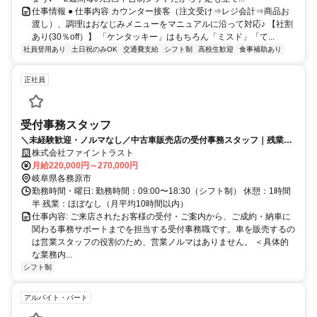
仕事情報 ● 仕事内容 カウンター接客（注文受け⇒レジ会計⇒商品お
渡し）、調理はおなじみメニューをマニュアルに沿って対応♪ 【社割
あり(30％off）】 「ケンタッキー」はもちろん「ミスド」「て...
社員登用あり
土日祝のみOK
交通費支給
シフト制
高校生歓迎
食事補助あり
正社員
受付事務スタッフ
＼未経験歓迎・ノルマなし／中古車販売店の受付事務スタッフ｜残業ほ
ぼなし／賞与年2回／年間休日125日／お客様を最初にお迎えする「お店
株式会社ファイントラスト
の顔」ポジション
月給220,000円～270,000円
岐阜県各務原市
勤務時間・曜日: 勤務時間：09:00〜18:30（シフト制） 休憩：1時間
半 残業：ほぼなし（月平均10時間以内）
仕事内容: ご来店されたお客様の受付・ご案内から、ご成約・納車に
関わる事務サポートまでを担当する受付事務職です。車を販売するの
は営業スタッフの役割のため、営業ノルマはありません。 ＜具体的
な業務内...
シフト制
アルバイト・パート