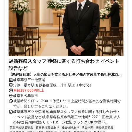
冠婚葬祭スタッフ 葬祭に関する打ち合わせ イベント
設営など
【未経験歓迎】人生の節目を支えるお仕事／働き方改革で負担軽減◎丁
寧な研修制度で初心者の方も安心♪異業種からの転職者も多数活躍中！週
岐阜葬祭三ツ池斎場
休二日制でプライベートも充実◎安定して長く働けます
沿線・最寄駅 名鉄各務原線 二十軒駅より車で5分
月給187,000円以上
岐阜県各務原市
就業時間 9:00～17:30 ※休憩1.5h ※上記時間が基本的な勤務時間で
すが、難しい方もご相談ください。
岐阜葬祭三ツ池斎場 冠婚葬祭スタッフ／葬祭に関する打ち合わせ・
イベント設営など 岐阜県各務原市鵜沼三ツ池町5-227-1 正社員 求人
の特徴 長期休暇あり U・I ターン歓迎 ブランク OK 学歴不...
業界未経験者歓迎
資格取得支援あり
社会保険あり
学歴不問
未経験者歓迎