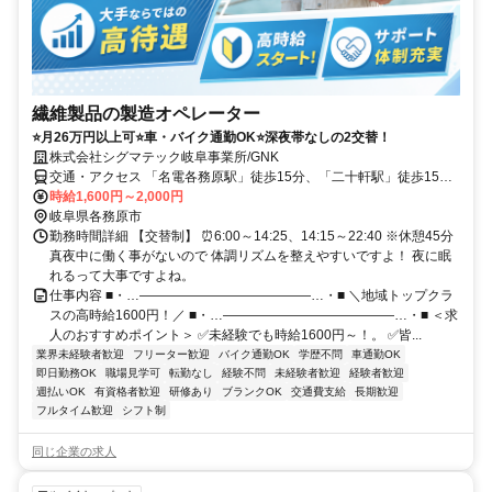
繊維製品の製造オペレーター
⭐月26万円以上可⭐車・バイク通勤OK⭐深夜帯なしの2交替！
株式会社シグマテック岐阜事業所/GNK
交通・アクセス 「名電各務原駅」徒歩15分、「二十軒駅」徒歩15
分、「各務ヶ原駅」徒歩16分⭐車やバイクでの通勤が便利です
時給1,600円～2,000円
岐阜県各務原市
勤務時間詳細 【交替制】 ⏰6:00～14:25、14:15～22:40 ※休憩45分
真夜中に働く事がないので 体調リズムを整えやすいですよ！ 夜に眠
れるって大事ですよね。
仕事内容 ■・…―――――――――――――…・■ ＼地域トップクラ
スの高時給1600円！／ ■・…―――――――――――――…・■ ＜求
人のおすすめポイント＞ ✅未経験でも時給1600円～！。 ✅皆...
業界未経験者歓迎
フリーター歓迎
バイク通勤OK
学歴不問
車通勤OK
即日勤務OK
職場見学可
転勤なし
経験不問
未経験者歓迎
経験者歓迎
週払いOK
有資格者歓迎
研修あり
ブランクOK
交通費支給
長期歓迎
フルタイム歓迎
シフト制
同じ企業の求人