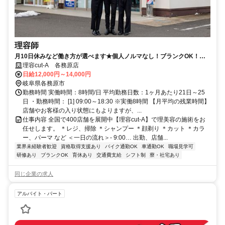
理容師
月10日休みなど働き方が選べます★個人ノルマなし！ブランクOK！給
与もスキルもアップできる環境が◎収入重視 or プライベート重視などお
理容cut-A 各務原店
好みの働き方を教えて下さいね♪
日給12,000円～14,000円
岐阜県各務原市
勤務時間 実働時間：8時間/日 平均勤務日数：1ヶ月あたり21日～25
日 ・勤務時間： [1] 09:00～18:30 ※実働8時間 【月平均の残業時間】
店舗やお客様の入り状態にもよりますが、...
仕事内容 全国で400店舗を展開中【理容cut-A】で理美容の施術をお
任せします。 ＊レジ、掃除 ＊シャンプー ＊顔剃り ＊カット ＊カラ
ー、パーマ など ＜一日の流れ＞- 9:00… 出勤、店舗...
業界未経験者歓迎
資格取得支援あり
バイク通勤OK
車通勤OK
職場見学可
研修あり
ブランクOK
育休あり
交通費支給
シフト制
寮・社宅あり
同じ企業の求人
アルバイト・パート