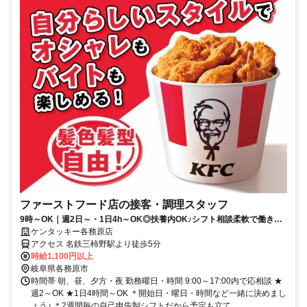
ファーストフード店の接客・調理スタッフ
9時～OK｜週2日～・1日4h～OK◎扶養内OK♪シフト相談柔軟で働きや
すい！
ケンタッキー各務原店
アクセス 名鉄三柿野駅より徒歩5分
時給1,100円以上
岐阜県各務原市
時間帯 朝、昼、夕方・夜 勤務曜日・時間 9:00～17:00内で応相談 ★
週2～OK ★1日4時間～OK ＊開始日・曜日・時間など一緒に決めまし
ょう♪ ＊2週間毎の自己申告制シフトだから予定も立て...