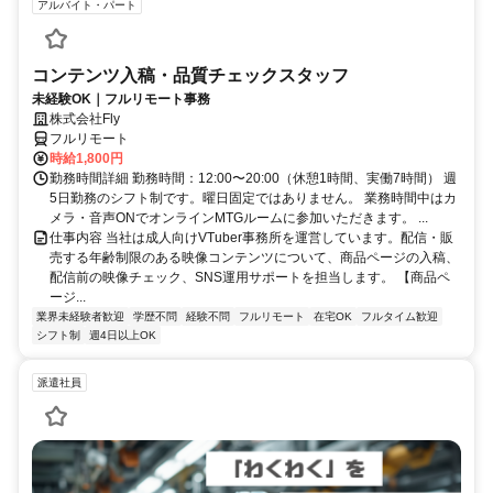
アルバイト・パート
コンテンツ入稿・品質チェックスタッフ
未経験OK｜フルリモート事務
株式会社Fly
フルリモート
時給1,800円
勤務時間詳細 勤務時間：12:00〜20:00（休憩1時間、実働7時間） 週
5日勤務のシフト制です。曜日固定ではありません。 業務時間中はカ
メラ・音声ONでオンラインMTGルームに参加いただきます。 ...
仕事内容 当社は成人向けVTuber事務所を運営しています。配信・販
売する年齢制限のある映像コンテンツについて、商品ページの入稿、
配信前の映像チェック、SNS運用サポートを担当します。 【商品ペ
ージ...
業界未経験者歓迎
学歴不問
経験不問
フルリモート
在宅OK
フルタイム歓迎
シフト制
週4日以上OK
派遣社員