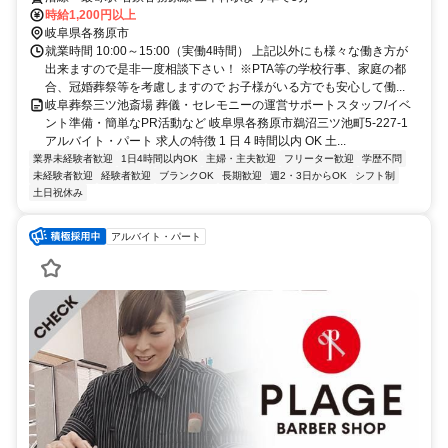
時給1,200円以上
岐阜県各務原市
就業時間 10:00～15:00（実働4時間） 上記以外にも様々な働き方が
出来ますので是非一度相談下さい！ ※PTA等の学校行事、家庭の都
合、冠婚葬祭等を考慮しますので お子様がいる方でも安心して働...
岐阜葬祭三ツ池斎場 葬儀・セレモニーの運営サポートスタッフ/イベ
ント準備・簡単なPR活動など 岐阜県各務原市鵜沼三ツ池町5-227-1
アルバイト・パート 求人の特徴 1 日 4 時間以内 OK 土...
業界未経験者歓迎
1日4時間以内OK
主婦・主夫歓迎
フリーター歓迎
学歴不問
未経験者歓迎
経験者歓迎
ブランクOK
長期歓迎
週2・3日からOK
シフト制
土日祝休み
アルバイト・パート