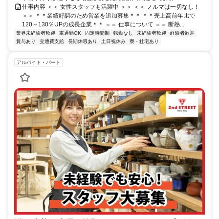
仕事内容 ＜＜ 女性スタッフも活躍中 ＞＞ ＜＜ ノルマは一切なし！
＞＞ ＊＊業績好調のため営業を追加募集＊＊ ＊＊売上高前年比で
120～130％UPの成長企業＊＊ ＝＝ 仕事について ＝＝ 断熱...
業界未経験者歓迎
車通勤OK
固定時間制
転勤なし
未経験者歓迎
経験者歓迎
賞与あり
交通費支給
長期休暇あり
土日祝休み
寮・社宅あり
アルバイト・パート