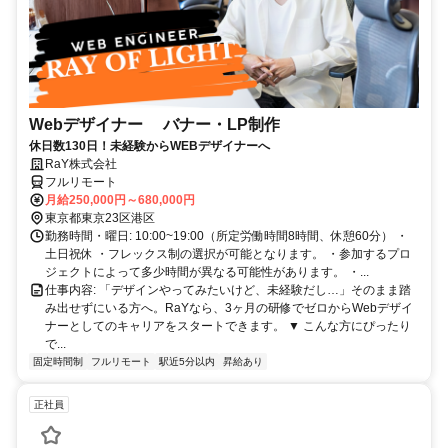
Webデザイナー バナー・LP制作
休日数130日！未経験からWEBデザイナーへ
RaY株式会社
フルリモート
月給250,000円～680,000円
東京都東京23区港区
勤務時間・曜日: 10:00~19:00（所定労働時間8時間、休憩60分） ・
土日祝休 ・フレックス制の選択が可能となります。 ・参加するプロ
ジェクトによって多少時間が異なる可能性があります。 ・...
仕事内容: 「デザインやってみたいけど、未経験だし…」そのまま踏
み出せずにいる方へ。RaYなら、3ヶ月の研修でゼロからWebデザイ
ナーとしてのキャリアをスタートできます。 ▼ こんな方にぴったり
で...
固定時間制
フルリモート
駅近5分以内
昇給あり
正社員