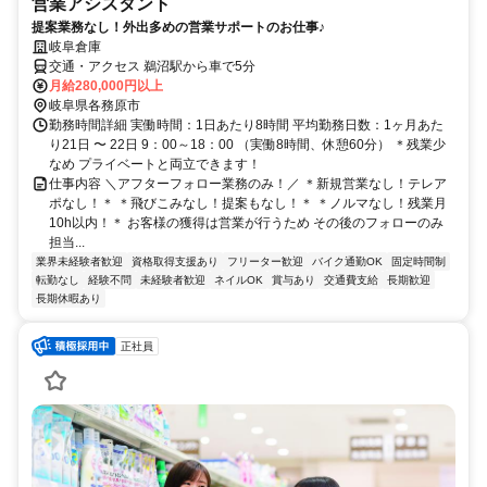
営業アシスタント
提案業務なし！外出多めの営業サポートのお仕事♪
岐阜倉庫
交通・アクセス 鵜沼駅から車で5分
月給280,000円以上
岐阜県各務原市
勤務時間詳細 実働時間：1日あたり8時間 平均勤務日数：1ヶ月あた
り21日 〜 22日 9：00～18：00 （実働8時間、休憩60分） ＊残業少
なめ プライベートと両立できます！
仕事内容 ＼アフターフォロー業務のみ！／ ＊新規営業なし！テレア
ポなし！＊ ＊飛びこみなし！提案もなし！＊ ＊ノルマなし！残業月
10h以内！＊ お客様の獲得は営業が行うため その後のフォローのみ
担当...
業界未経験者歓迎
資格取得支援あり
フリーター歓迎
バイク通勤OK
固定時間制
転勤なし
経験不問
未経験者歓迎
ネイルOK
賞与あり
交通費支給
長期歓迎
長期休暇あり
正社員