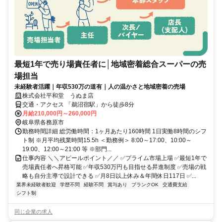
最短1年で売り場責任者に│地域密着総合スーパーの売
場担当
未経験者活躍｜年収530万の道有｜人の温かさと地域密着の売場
株式会社平和堂 うぬま店
交通・アクセス 「鵜沼宿駅」から徒歩8分
月給210,000円～260,000円
岐阜県各務原市
勤務時間詳細 総労働時間：1ヶ月あたり160時間 1日実働8時間のシフ
ト制 ※月平均残業時間15.5h ＜勤務例＞ 8:00～17:00、10:00～
19:00、12:00～21:00 等 ※部門...
仕事内容 ＼＼アピールポイント／／ ✅プライム市場上場 ✅最短1年で
売場責任者へ昇格可能 ✅年収530万円も目指せる昇進制度 ✅売場の戦
略も自分主導で設計できる ✅月8日以上休み＆年間休日117日 ✅...
業界未経験者歓迎
学歴不問
経験不問
賞与あり
ブランクOK
交通費支給
シフト制
同じ企業の求人