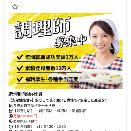
調理師/契約社員
【安定性抜群✊️】安心して長く働ける職場で✅️安定した生活を✨
各務原市立鵜沼第一小学校
【最寄り駅】 ・鵜沼宿駅 ・鵜沼駅 ・新鵜沼駅
月給210,000円
岐阜県各務原市
【勤務時間】 （1）07:30～16:30