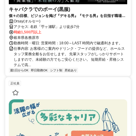
キャバクラでのボーイ(黒服)
個々の目標、ビジョンを掲げ『デキる男』『モテる男』を目指す職場で
す。
Orsay(オルセー)
アクセス: 名鉄「苧ヶ瀬駅」より徒歩7分
時給1,500円以上
岐阜県各務原市
勤務時間・曜日: 営業時間：18:00～LAST 時間内で融通利きます。
仕事内容: お客様のご案内やドリンク・フードの提供など、ホールス
タッフ業務全般をお任せします。 先輩スタッフがしっかりサポート
しますので、未経験の方でもご安心ください。 短期昇給・昇格シス
テムで高...
週1日からOK
即日勤務OK
シフト制
昇給あり
正社員