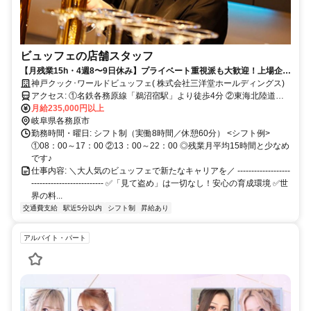
ビュッフェの店舗スタッフ
【月残業15h・4週8〜9日休み】プライベート重視派も大歓迎！上場企業
ならではの手厚い福利厚生！
神戸クック･ワールドビュッフェ( 株式会社三洋堂ホールディングス)
アクセス: ①名鉄各務原線「鵜沼宿駅」より徒歩4分 ②東海北陸道
「各務原IC」より車で19分 ◎マイカー通勤OK ◎大きな無料駐車場完
月給235,000円以上
備！
岐阜県各務原市
勤務時間・曜日: シフト制（実働8時間／休憩60分） <シフト例>
①08：00～17：00 ②13：00～22：00 ◎残業月平均15時間と少なめ
です♪
仕事内容: ＼大人気のビュッフェで新たなキャリアを／ -------------------
-------------------------- ✅「見て盗め」は一切なし！安心の育成環境 ✅世
界の料...
交通費支給
駅近5分以内
シフト制
昇給あり
アルバイト・パート