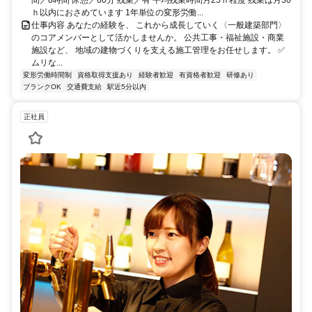
ｈ以内におさめています 1年単位の変形労働...
仕事内容 あなたの経験を、 これから成長していく〈一般建築部門〉
のコアメンバーとして活かしませんか。 公共工事・福祉施設・商業
施設など、 地域の建物づくりを支える施工管理をお任せします。 ✅
ムリな...
変形労働時間制
資格取得支援あり
経験者歓迎
有資格者歓迎
研修あり
ブランクOK
交通費支給
駅近5分以内
正社員