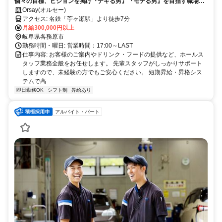
個々の目標、ビジョンを掲げ『デキる男』『モテる男』を目指す職場で
す。
Orsay(オルセー)
アクセス: 名鉄「苧ヶ瀬駅」より徒歩7分
月給300,000円以上
岐阜県各務原市
勤務時間・曜日: 営業時間：17:00～LAST
仕事内容: お客様のご案内やドリンク・フードの提供など、ホールス
タッフ業務全般をお任せします。 先輩スタッフがしっかりサポート
しますので、未経験の方でもご安心ください。 短期昇給・昇格シス
テムで高...
即日勤務OK
シフト制
昇給あり
アルバイト・パート