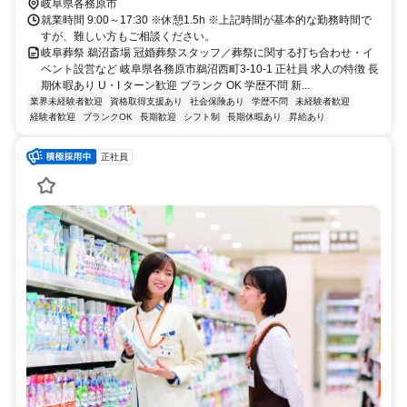
岐阜県各務原市
就業時間 9:00～17:30 ※休憩1.5h ※上記時間が基本的な勤務時間で
すが、難しい方もご相談ください。
岐阜葬祭 鵜沼斎場 冠婚葬祭スタッフ／葬祭に関する打ち合わせ・イ
ベント設営など 岐阜県各務原市鵜沼西町3-10-1 正社員 求人の特徴 長
期休暇あり U・I ターン歓迎 ブランク OK 学歴不問 新...
業界未経験者歓迎
資格取得支援あり
社会保険あり
学歴不問
未経験者歓迎
経験者歓迎
ブランクOK
長期歓迎
シフト制
長期休暇あり
昇給あり
正社員