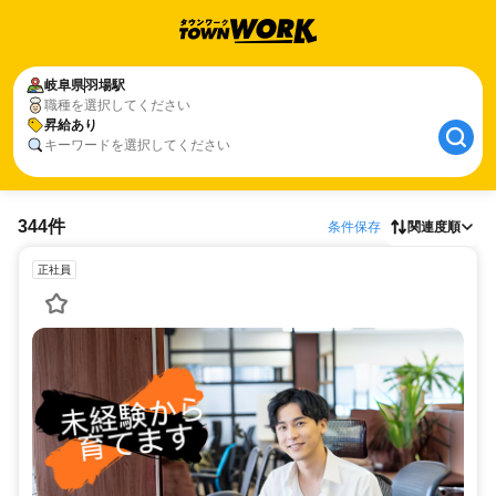
岐阜県
羽場駅
職種を選択してください
昇給あり
キーワードを選択してください
344件
条件保存
関連度順
正社員