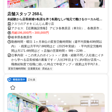
店舗スタッフ 268-L
未経験から店長候補✨転居を伴う転勤なし✅地元で働けるローカル社員
｜希望休月4日
クスリのアオキ にんじん通り店
アクセス: 【近隣施設情報】 アピタ各務原店（車3分）、各務原市民
公園（車5分）、航空自衛隊岐阜基地（車5分） 【近隣学校情報】 中
月給196,000円～300,000円
部学院大学（車10分）
岐阜県各務原市
勤務時間・曜日: 1ヶ月単位の変形労働時間制（週平均実働40時間以
内） ・残業は月平均7.8時間ほど（2025年実績） ・平均所定労働時
間は月171.4時間ほど ＜店舗の営業時間＞ 9時～22時 ...
仕事内容: ＜この求人のポイント＞ ✅ 資格・経験不問／入社後にイチ
から学べる店長候補の募集です ✅ 入社3年目までに約4割が店長へ。
職務給制度で役職に就いた時点で年収アップ ✅ 残業は月平均7.8...
変形労働時間制
交通費支給
昇給あり
正社員