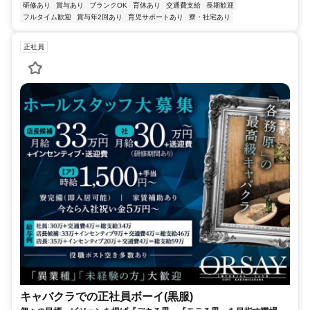
研修あり
賞与あり
ブランクOK
育休あり
交通費支給
長期歓迎
フルタイム歓迎
賞与年2回あり
育児サポートあり
寮・社宅あり
正社員
キャバクラでの正社員ボーイ(黒服)