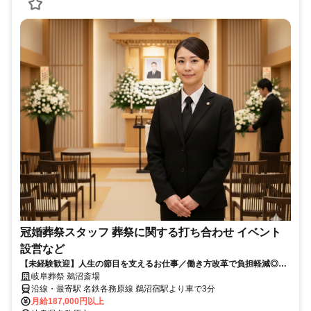
冠婚葬祭スタッフ 葬祭に関する打ち合わせ イベント
設営など
【未経験歓迎】人生の節目を支えるお仕事／働き方改革で負担軽減◎丁
寧な研修制度で初心者の方も安心♪異業種からの転職者も多数活躍中！週
岐阜葬祭 鵜沼斎場
休二日制でプライベートも充実◎安定して長く働けます
沿線・最寄駅 名鉄各務原線 鵜沼宿駅より車で3分
月給187,000円以上