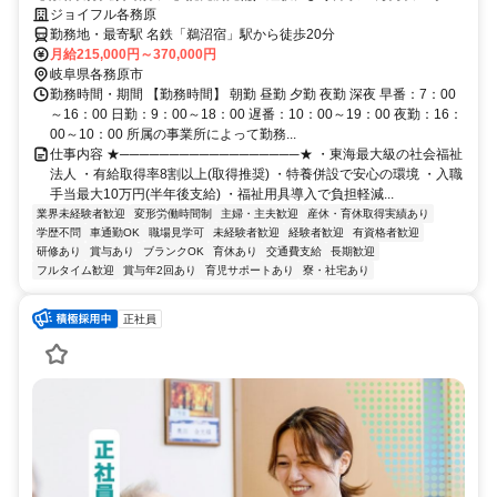
／東海最大級の社会福祉法人
ジョイフル各務原
勤務地・最寄駅 名鉄「鵜沼宿」駅から徒歩20分
月給215,000円～370,000円
岐阜県各務原市
勤務時間・期間 【勤務時間】 朝勤 昼勤 夕勤 夜勤 深夜 早番：7：00
～16：00 日勤：9：00～18：00 遅番：10：00～19：00 夜勤：16：
00～10：00 所属の事業所によって勤務...
仕事内容 ★──────────────────★ ・東海最大級の社会福祉
法人 ・有給取得率8割以上(取得推奨) ・特養併設で安心の環境 ・入職
手当最大10万円(半年後支給) ・福祉用具導入で負担軽減...
業界未経験者歓迎
変形労働時間制
主婦・主夫歓迎
産休・育休取得実績あり
学歴不問
車通勤OK
職場見学可
未経験者歓迎
経験者歓迎
有資格者歓迎
研修あり
賞与あり
ブランクOK
育休あり
交通費支給
長期歓迎
フルタイム歓迎
賞与年2回あり
育児サポートあり
寮・社宅あり
正社員