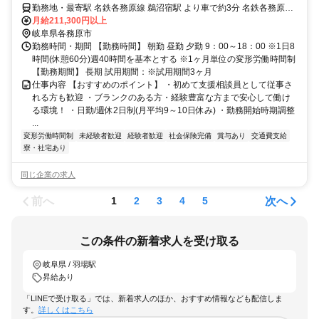
勤務地・最寄駅 名鉄各務原線 鵜沼宿駅 より車で約3分 名鉄各務原線
羽場駅 より車で約5分 JR高山本線 鵜沼駅 より車で約6分
月給211,300円以上
岐阜県各務原市
勤務時間・期間 【勤務時間】 朝勤 昼勤 夕勤 9：00～18：00 ※1日8
時間(休憩60分)週40時間を基本とする ※1ヶ月単位の変形労働時間制
【勤務期間】 長期 試用期間：※試用期間3ヶ月
仕事内容 【おすすめのポイント】 ・初めて支援相談員として従事さ
れる方も歓迎 ・ブランクのある方・経験豊富な方まで安心して働け
る環境！ ・日勤/週休2日制(月平均9～10日休み) ・勤務開始時期調整
...
変形労働時間制
未経験者歓迎
経験者歓迎
社会保険完備
賞与あり
交通費支給
寮・社宅あり
同じ企業の求人
前へ
次へ
1
2
3
4
5
この条件の新着求人を受け取る
岐阜県 / 羽場駅
昇給あり
「LINEで受け取る」では、新着求人のほか、おすすめ情報なども配信しま
す。
詳しくはこちら