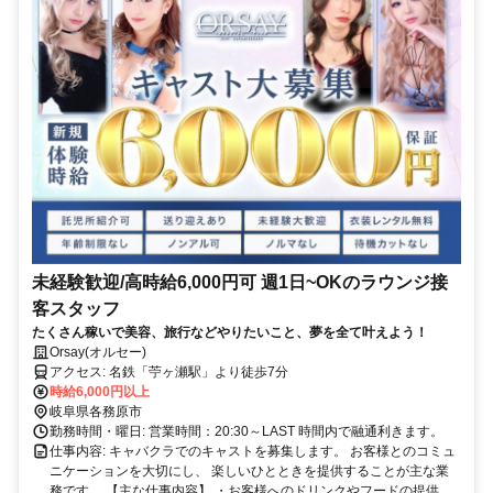
未経験歓迎/高時給6,000円可 週1日~OKのラウンジ接
客スタッフ
たくさん稼いで美容、旅行などやりたいこと、夢を全て叶えよう！
Orsay(オルセー)
アクセス: 名鉄「苧ヶ瀬駅」より徒歩7分
時給6,000円以上
岐阜県各務原市
勤務時間・曜日: 営業時間：20:30～LAST 時間内で融通利きます。
仕事内容: キャバクラでのキャストを募集します。 お客様とのコミュ
ニケーションを大切にし、 楽しいひとときを提供することが主な業
務です。 【主な仕事内容】 ・お客様へのドリンクやフードの提供...