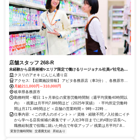
店舗スタッフ 268-R
未経験から店長候補✨エリア限定で働けるリージョナル社員✅社宅あり
｜残業月7.8h
クスリのアオキ にんじん通り店
アクセス: 【近隣施設情報】 アピタ各務原店（車3分）、各務原市民
公園（車5分）、航空自衛隊岐阜基地（車5分） 【近隣学校情報】 中
月給211,000円～310,000円
部学院大学（車10分）
岐阜県各務原市
勤務時間・曜日: 1ヶ月単位の変形労働時間制（週平均実働40時間以
内） ・残業は月平均7.8時間ほど（2025年実績） ・平均所定労働時
間は月171.4時間ほど ＜店舗の営業時間＞ 9時～22時 ...
仕事内容: ＜この求人のポイント＞ ✅ 資格・経験不問／入社後にイチ
から学べる店長候補の募集です ✅ 入社3年目までに約4割が店長へ。
職務給制度で役職に就いた時点で年収アップ ✅ 残業は月平均7.8...
変形労働時間制
交通費支給
昇給あり