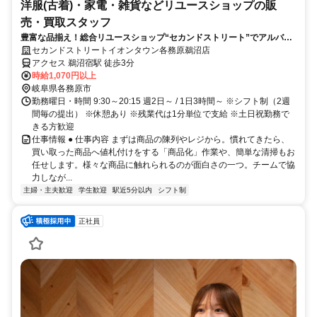
洋服(古着)・家電・雑貨などリユースショップの販
売・買取スタッフ
豊富な品揃え！総合リユースショップ“セカンドストリート”でアルバイ
ト始めませんか
セカンドストリートイオンタウン各務原鵜沼店
アクセス 鵜沼宿駅 徒歩3分
時給1,070円以上
岐阜県各務原市
勤務曜日・時間 9:30～20:15 週2日～ / 1日3時間～ ※シフト制（2週
間毎の提出） ※休憩あり ※残業代は1分単位で支給 ※土日祝勤務で
きる方歓迎
仕事情報 ● 仕事内容 まずは商品の陳列やレジから。慣れてきたら、
買い取った商品へ値札付けをする「商品化」作業や、簡単な清掃もお
任せします。様々な商品に触れられるのが面白さの一つ。チームで協
力しなが...
主婦・主夫歓迎
学生歓迎
駅近5分以内
シフト制
正社員