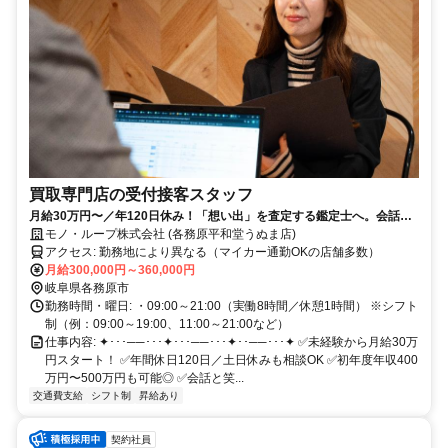
買取専門店の受付接客スタッフ
月給30万円〜／年120日休み！「想い出」を査定する鑑定士へ。会話を
楽しみながら稼げる未経験歓迎の仕事
モノ・ループ株式会社 (各務原平和堂うぬま店)
アクセス: 勤務地により異なる（マイカー通勤OKの店舗多数）
月給300,000円～360,000円
岐阜県各務原市
勤務時間・曜日: ・09:00～21:00（実働8時間／休憩1時間） ※シフト
制（例：09:00～19:00、11:00～21:00など）
仕事内容: ✦･･･──･･･✦･･･──･･･✦･･──･･･✦ ✅未経験から月給30万
円スタート！ ✅年間休日120日／土日休みも相談OK ✅初年度年収400
万円〜500万円も可能◎ ✅会話と笑...
交通費支給
シフト制
昇給あり
契約社員