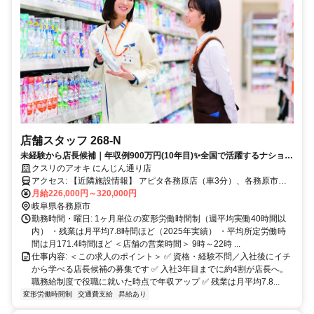
店舗スタッフ 268-N
未経験から店長候補｜年収例900万円(10年目)✨全国で活躍するナショナ
ル社員✅社宅あり
クスリのアオキ にんじん通り店
アクセス: 【近隣施設情報】 アピタ各務原店（車3分）、各務原市民
公園（車5分）、航空自衛隊岐阜基地（車5分） 【近隣学校情報】 中
月給226,000円～320,000円
部学院大学（車10分）
岐阜県各務原市
勤務時間・曜日: 1ヶ月単位の変形労働時間制（週平均実働40時間以
内） ・残業は月平均7.8時間ほど（2025年実績） ・平均所定労働時
間は月171.4時間ほど ＜店舗の営業時間＞ 9時～22時 ...
仕事内容: ＜この求人のポイント＞ ✅ 資格・経験不問／入社後にイチ
から学べる店長候補の募集です ✅ 入社3年目までに約4割が店長へ。
職務給制度で役職に就いた時点で年収アップ ✅ 残業は月平均7.8...
変形労働時間制
交通費支給
昇給あり