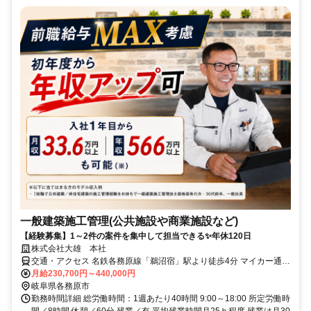
一般建築施工管理(公共施設や商業施設など)
【経験募集】1～2件の案件を集中して担当できる✨年休120日
株式会社大雄 本社
交通・アクセス 名鉄各務原線「鵜沼宿」駅より徒歩4分 マイカー通勤
OK
月給230,700円～440,000円
岐阜県各務原市
勤務時間詳細 総労働時間：1週あたり40時間 9:00～18:00 所定労働時
間／8時間 休憩／60分 残業／有 平均残業時間月25ｈ程度 残業は月30