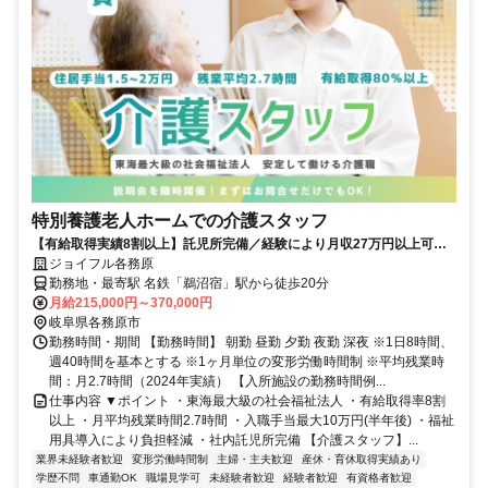
特別養護老人ホームでの介護スタッフ
【有給取得実績8割以上】託児所完備／経験により月収27万円以上可能
／東海最大級の社会福祉法人
ジョイフル各務原
勤務地・最寄駅 名鉄「鵜沼宿」駅から徒歩20分
月給215,000円～370,000円
岐阜県各務原市
勤務時間・期間 【勤務時間】 朝勤 昼勤 夕勤 夜勤 深夜 ※1日8時間、
週40時間を基本とする ※1ヶ月単位の変形労働時間制 ※平均残業時
間：月2.7時間（2024年実績） 【入所施設の勤務時間例...
仕事内容 ▼ポイント ・東海最大級の社会福祉法人 ・有給取得率8割
以上 ・月平均残業時間2.7時間 ・入職手当最大10万円(半年後) ・福祉
用具導入により負担軽減 ・社内託児所完備 【介護スタッフ】...
業界未経験者歓迎
変形労働時間制
主婦・主夫歓迎
産休・育休取得実績あり
学歴不問
車通勤OK
職場見学可
未経験者歓迎
経験者歓迎
有資格者歓迎