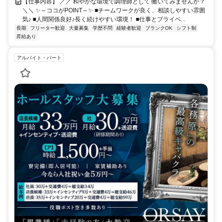
【仕事内容】 ／／ 和やかな環境で調理師として 働いてみませんか？
＼＼ ✨～ココがPOINT～✨ ■チームワークが良く、相談しやすい雰囲
気♪ ■人間関係良好♪長く続けやすい環境！ ■仕事とプライベ...
長期
フリーター歓迎
大量募集
学歴不問
経験者歓迎
ブランクOK
シフト制
昇給あり
アルバイト・パート