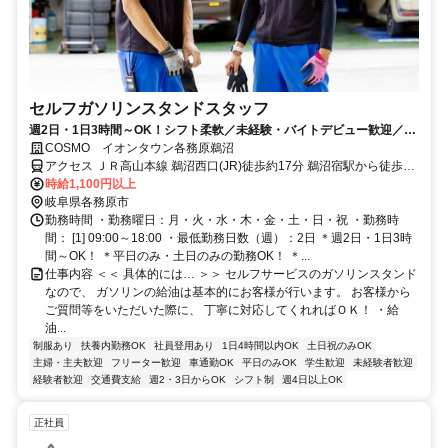
セルフガソリンスタンドスタッフ
週2日・1日3時間～OK！シフト柔軟／未経験・バイトデビュー歓迎／社
員割引／幅広いスキルが身につく
COSMO イオンタウン各務原鵜沼
アクセス ＪＲ高山本線 鵜沼西口(JR)徒歩約17分 鵜沼宿駅から徒歩3
分
時給1,100円以上
岐阜県各務原市
勤務時間 ・勤務曜日：月・火・水・木・金・土・日・祝 ・勤務時
間： [1] 09:00～18:00 ・最低勤務日数（週）：2日 ＊週2日・1日3時
間～OK！ ＊平日のみ・土日のみの勤務OK！ ＊...
仕事内容 ＜＜ 具体的には… ＞＞ セルフサービスのガソリンスタンド
なので、 ガソリンの給油は基本的にお客様が行います。 お客様から
ご質問等をいただいた際に、 丁寧に対応してくれればＯＫ！ ・給
油...
制服あり
扶養内勤務OK
社員登用あり
1日4時間以内OK
土日祝のみOK
主婦・主夫歓迎
フリーター歓迎
車通勤OK
平日のみOK
学生歓迎
未経験者歓迎
経験者歓迎
交通費支給
週2・3日からOK
シフト制
週4日以上OK
正社員