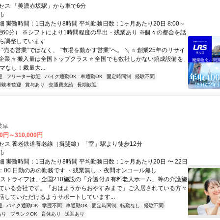
セス 「美濃赤坂駅」から車で6分
市
 実働時間：1日あたり8時間 平均勤務日数：1ヶ月あたり20日 8:00～
（休憩60分） ※シフトにより1時間程度の早出・残業あり ※個々の都合を話
ら調整しています
 “売る営業”ではなく、 “市場を動かす営業”へ。 ＼ ⭐ 創業25年のリサイ
企業 ⭐ 搬入量は全国トップクラス ⭐ 全国でも数社しかない焼成設備を
ルマなし！裁量大...
迎
フリーター歓迎
バイク通勤OK
車通勤OK
固定時間制
経験不問
経験者歓迎
賞与あり
交通費支給
長期歓迎
岐阜
00円～310,000円
セス 養老鉄道養老線（揖斐線）「室」駅より徒歩12分
市
 実働時間：1日あたり8時間 平均勤務日数：1ヶ月あたり20日 〜 22日
8：00 日勤のみの勤務です ・残業無し ・夜間オンコール無し
ベストライフは、全国210施設の「介護付き有料老人ホーム」等の介護施
ている会社です。「おはようからおやすみまで」ご入居されている方々
活していただけるようサポートしています...
迎
バイク通勤OK
学歴不問
車通勤OK
固定時間制
転勤なし
経験不問
あり
ブランクOK
育休あり
送迎あり