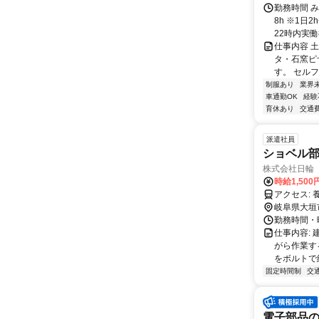
勤務時間 み
8h ※1
22時内実働
仕事内容 
タ・石窯ピ
す。 セルフ
制服あり
業界
車通勤OK
経験
育休あり
交通
派遣社員
ショベル部
株式会社日輪
時給1,500
岐阜県大垣
勤務時間・曜
仕事内容:
がら作業す
をボルトで締
固定時間制
交
電子部品