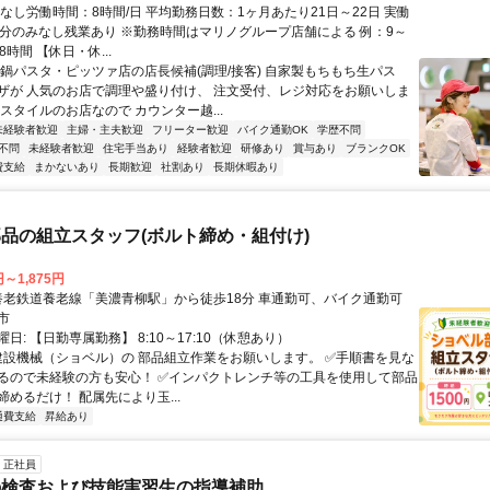
なし労働時間：8時間/日 平均勤務日数：1ヶ月あたり21日～22日 実働
日2h分のみなし残業あり ※勤務時間はマリノグループ店舗による 例：9～
8時間 【休日・休...
土鍋パスタ・ピッツァ店の店長候補(調理/接客) 自家製もちもち生パス
ザが 人気のお店で調理や盛り付け、 注文受付、レジ対応をお願いしま
スタイルのお店なので カウンター越...
未経験者歓迎
主婦・主夫歓迎
フリーター歓迎
バイク通勤OK
学歴不問
不問
未経験者歓迎
住宅手当あり
経験者歓迎
研修あり
賞与あり
ブランクOK
費支給
まかないあり
長期歓迎
社割あり
長期休暇あり
品の組立スタッフ(ボルト締め・組付け)
円～1,875円
アクセス: 養老鉄道養老線「美濃青柳駅」から徒歩18分 車通勤可、バイク通勤可
市
日: 【日勤専属勤務】 8:10～17:10（休憩あり）
 建設機械（ショベル）の 部品組立作業をお願いします。 ✅手順書を見な
るので未経験の方も安心！ ✅インパクトレンチ等の工具を使用して部品
めるだけ！ 配属先により玉...
通費支給
昇給あり
正社員
の検査および技能実習生の指導補助