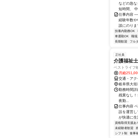
などの急な
短時間、 中
仕事内容 
経験年数や
談にのります
扶養内勤務OK
車通勤OK
職場
長期歓迎
フル
正社員
介護福祉
ベストライフ
月給251,0
交通・アク
岐阜県大垣
勤務時間詳細
残業なし！シフ
夜勤...
仕事内容 
設を運営し
が快適に生
資格取得支援あ
未経験者歓迎
シフト制
食事