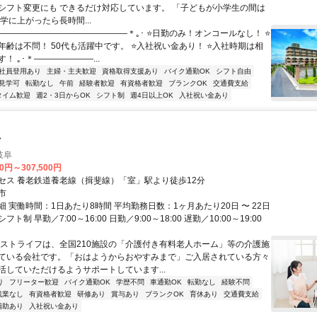
シフト変更にも できるだけ対応しています。 「子どもが小学生の間は
学に上がったら長時間...
――――――――――――――――＊｡･ ⭐日勤のみ！オンコールなし！ ⭐
年齢は不問！ 50代も活躍中です。 ⭐入社祝い金あり！ ⭐入社時期は相
！ ｡･＊―――――――...
社員登用あり
主婦・主夫歓迎
資格取得支援あり
バイク通勤OK
シフト自由
見学可
転勤なし
午前
経験者歓迎
有資格者歓迎
ブランクOK
交通費支給
タイム歓迎
週2・3日からOK
シフト制
週4日以上OK
入社祝い金あり
士
岐阜
00円～307,500円
セス 養老鉄道養老線（揖斐線）「室」駅より徒歩12分
市
 実働時間：1日あたり8時間 平均勤務日数：1ヶ月あたり20日 〜 22日
ト制 早勤／7:00～16:00 日勤／9:00～18:00 遅勤／10:00～19:00
ベストライフは、全国210施設の「介護付き有料老人ホーム」等の介護施
ている会社です。「おはようからおやすみまで」ご入居されている方々
活していただけるようサポートしています...
り
フリーター歓迎
バイク通勤OK
学歴不問
車通勤OK
転勤なし
経験不問
残業なし
有資格者歓迎
研修あり
賞与あり
ブランクOK
育休あり
交通費支給
補助あり
入社祝い金あり