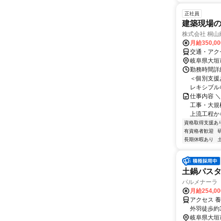
正社員
建築現場
株式会社 桐山
月給350,0
交通・アク
岐阜県大垣
勤務時間詳細
＜個別支援
レキシブルな
仕事内容 
工事・大規
上流工程か
資格取得支援あ
有資格者歓迎
長期休暇あり
土鍋パス
パルメナーラ
月給254,0
アクセス 
外羽徒歩約
煙防止措置
岐阜県大垣