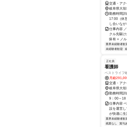
交通・アク
岐阜県大垣
勤務時間詳細
17:00
し合いなが
仕事内容 ／
クル先駆け
保有 ⭐ ノ
業界未経験者歓
未経験者歓迎
正社員
看護師
ベストライフ
月給291,0
交通・アク
岐阜県大垣
勤務時間詳細
9：00～1
仕事内容 
設を運営し
が快適に生
業界未経験者歓
残業なし
賞与