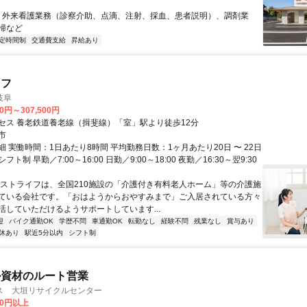
 ・外来看護業務（診察介助、点滴、注射、採血、患者説明）、調剤業
掃など
定時間制
交通費支給
昇給あり
ッフ
岐阜
00円～307,500円
セス 養老鉄道養老線（揖斐線）「室」駅より徒歩12分
市
 実働時間：1日あたり8時間 平均勤務日数：1ヶ月あたり20日 〜 22日
ト制 早勤／7:00～16:00 日勤／9:00～18:00 夜勤／16:30～翌9:30
ベストライフは、全国210施設の「介護付き有料老人ホーム」等の介護施
ている会社です。「おはようからおやすみまで」ご入居されている方々
活していただけるようサポートしています...
迎
バイク通勤OK
学歴不問
車通勤OK
転勤なし
経験不問
残業なし
賞与あり
休あり
駅近5分以内
シフト制
ル資材のルート営業
ス 大垣リサイクルセンター
00円以上