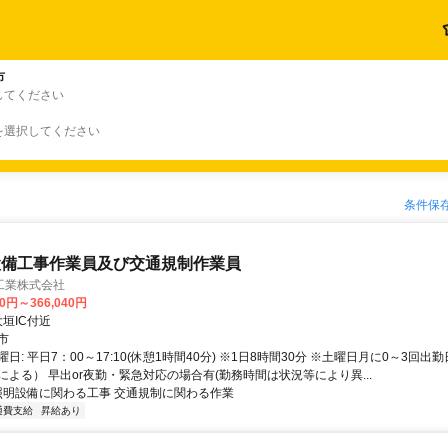
市
してください
を選択してください
条件保
設備工事作業員及び交通規制作業員
工業株式会社
00円～366,040円
クセス: 大垣IC付近
市
日: 平日7：00～17:10(休憩1時間40分) ※1日8時間30分 ※土曜日月に0～3回
による） 早出or夜勤・緊急対応の場合有(勤務時間は状況等により異...
 照明設備に関わる工事 交通規制に関わる作業
通費支給
昇給あり