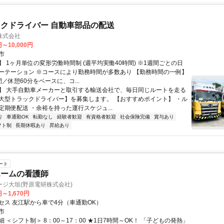
クドライバー 自動車部品の配送
株式会社
円～10,000円
市
 1ヶ月単位の変形労働時間制 (週平均実働40時間) ※1週間ごとの日
ーテーション ※コースにより勤務時間が多数あり 【勤務時間の一例】
／休憩60分をベースに、コ...
】 大手自動車メーカーと取引する輸送会社で、毎日同じルートを走る
大型トラックドライバー】を募集します。 【おすすめポイント】 ・ル
定期便配送 ・余裕を持った運行スケジュ...
り
車通勤OK
転勤なし
経験者歓迎
有資格者歓迎
社会保険完備
賞与あり
フト制
長期休暇あり
昇給あり
ート
ホームの看護師
ジ大垣(野原電研株式会社)
円～1,670円
セス 友江駅から車で4分（車通勤OK）
市
 ＜シフト制＞ 8：00～17：00 ★1日7時間～OK！ 「子どもの発熱」