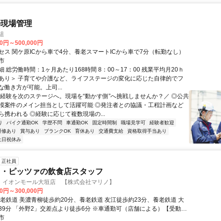
の現場管理
組
00円～500,000円
セス 関ケ原ICから車で4分、養老スマートICから車で7分（転勤なし）
市
 総労働時間：1ヶ月あたり168時間 8：00～17：00 残業平均月20ｈ
あり＞ 子育てや介護など、ライフステージの変化に応じた自律的でフ
働き方が可能。上司...
＼経験を次のステージへ。現場を“動かす側”へ挑戦しませんか？／ ◎公共
模案件のメイン担当として活躍可能 ◎発注者との協議・工程計画など
ら携われる ◎経験に応じて複数現場の...
り
バイク通勤OK
学歴不問
車通勤OK
固定時間制
職場見学可
経験者歓迎
研修あり
賞与あり
ブランクOK
育休あり
交通費支給
資格取得手当あり
土日祝休み
正社員
タ・ピッツァの飲食店スタッフ
 イオンモール大垣店 【株式会社マリノ】
00円～300,000円
養老鉄道 美濃青柳徒歩約20分、養老鉄道 友江徒歩約23分、養老鉄道 大
39分 「外野2」交差点より徒歩6分 ※車通勤可（店舗による）【受動喫
】敷地内禁煙 （喫煙所/勤務地により異なる）
市