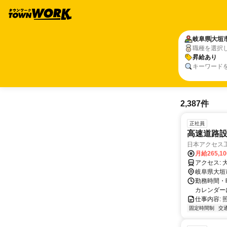
岐阜県
大垣
職種を選択
昇給あり
キーワード
2,387件
正社員
高速道路
日本アクセス
月給265,1
ア
岐阜県大垣
勤務時間・曜
カレンダー
仕事内容:
固定時間制
交