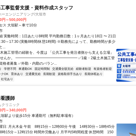
の工事監督支援・資料作成スタッフ
ホーエンジニアリング/大垣市
00円～500,000円
セス 大垣駅～車で10分
市
 実働時間：1日あたり8時間 平均勤務日数：1ヶ月あたり18日 〜 21日
 8:30～17:30 (実働8時間/休憩1時間) ※勤務先によって、勤務時間が多少
..
土木施工管理の経験を、今度は 「公共工事を発注者側から支える立場」
ませんか。 ━━━━━━━━━━━━━━━━━ ✅1級・2級土木施工管
格者募集 ✅外勤・内勤のバラン...
り
学歴不問
車通勤OK
固定時間制
交通費全額支給
経験者歓迎
有資格者歓迎
ンクOK
育休あり
交通費支給
長期歓迎
資格取得手当あり
長期休暇あり
・社宅あり
准看護師
もクリニック
00円～340,000円
アクセス: 大垣駅より徒歩15分 車通勤可（無料駐車場有）
市
日: 月火木金 午前 8時15分～12時00分 午後 14時30分～18時45分
8時15分～12時15分 時間外労働あり 月平均5時間程度 休憩時間 150