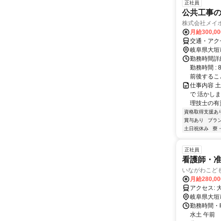
正社員
公共工事
株式会社メイ
月給300,0
交通・アク
岐阜県大垣
勤務時間詳細
勤務時間 :
前後すること.
仕事内容 
で 活かし
理技士の有資
資格取得支援あ
賞与あり
ブラ
土日祝休み
寮
正社員
看護師・
いながわこど
月給280,0
岐阜県大垣
勤務時間・曜
水土 午前 