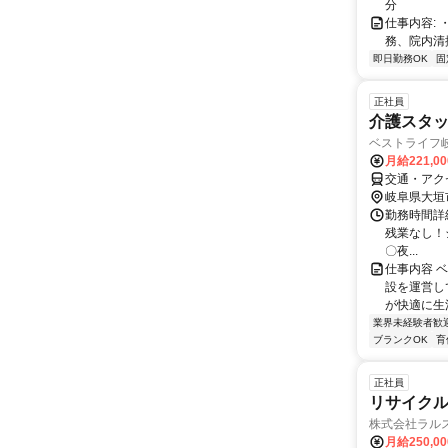
分
仕事内容:
務、院内清
即日勤務OK
固
正社員
介護スタ
ベストライフ
月給221,0
交通・アク
岐阜県大垣
勤務時間詳細
残業なし！シフ
〇夜...
仕事内容 
設を運営し
が快適に生
業界未経験者歓
ブランクOK
育
正社員
リサイク
株式会社ラル
月給250,0