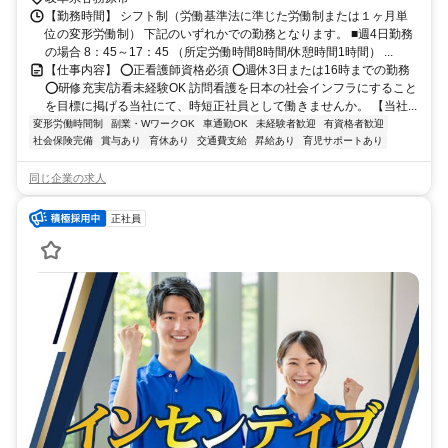
【勤務時間】 シフト制（労働基準法に準じた労働制または１ヶ月単
位の変形労働制） 下記のいずれかでの勤務となります。 ■週4日勤務
の場合 8：45～17：45 （所定労働時間8時間/休憩時間1時間） ...
【仕事内容】 ⭕正看護師資格必須 ⭕週休3日または16時までの勤務
⭕研修充実/訪看未経験OK 訪問看護を日本の社会インフラにすること
を目標に掲げる当社にて、時短正社員として働きませんか。 【当社...
変形労働時間制
副業・WワークOK
車通勤OK
未経験者歓迎
有資格者歓迎
社会保険完備
賞与あり
育休あり
交通費支給
昇給あり
育児サポートあり
同じ企業の求人
正社員