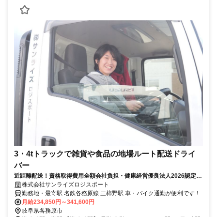
3・4tトラックで雑貨や食品の地場ルート配送ドライ
バー
近距離配送！資格取得費用全額会社負担・健康経営優良法人2026認定企
業です。
株式会社サンライズロジスポート
勤務地・最寄駅 名鉄各務原線 三柿野駅 車・バイク通勤が便利です！
月給234,850円～341,600円
岐阜県各務原市