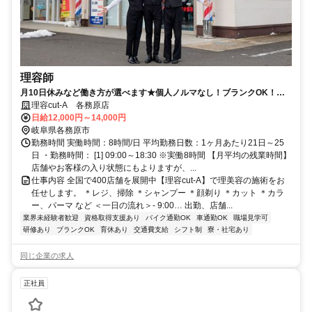
理容師
月10日休みなど働き方が選べます★個人ノルマなし！ブランクOK！給
与もスキルもアップできる環境が◎収入重視 or プライベート重視などお
理容cut-A 各務原店
好みの働き方を教えて下さいね♪
日給12,000円～14,000円
岐阜県各務原市
勤務時間 実働時間：8時間/日 平均勤務日数：1ヶ月あたり21日～25
日 ・勤務時間： [1] 09:00～18:30 ※実働8時間 【月平均の残業時間】
店舗やお客様の入り状態にもよりますが、...
仕事内容 全国で400店舗を展開中【理容cut-A】で理美容の施術をお
任せします。 ＊レジ、掃除 ＊シャンプー ＊顔剃り ＊カット ＊カラ
ー、パーマ など ＜一日の流れ＞- 9:00… 出勤、店舗...
業界未経験者歓迎
資格取得支援あり
バイク通勤OK
車通勤OK
職場見学可
研修あり
ブランクOK
育休あり
交通費支給
シフト制
寮・社宅あり
同じ企業の求人
正社員