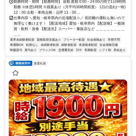
勤務時間・期間 【勤務時間】 昼勤 夜勤 0:00～24:00の間で1日8時間
勤務 ※休憩1時間 ※残業あり（月平均30時間程度） 1日の流れ(一例)
12：00 出勤・車両点検・点呼 13：00 ...
仕事内容 ＼愛知・岐阜県内の近場配送☆／ 長距離の運転も無いので
無理なく働けます！ 【配送地域】愛知・岐阜県内 【配送物】一般雑
貨・飲料・加食 【配送先】スーパー・量販店など ＿＿＿＿＿＿＿＿
＿...
業界未経験者歓迎
資格取得支援あり
フリーター歓迎
社会保険あり
学歴不問
車通勤OK
転勤なし
未経験者歓迎
経験者歓迎
有資格者歓迎
社会保険完備
制服貸与
賞与あり
ブランクOK
交通費支給
日中
長期歓迎
シフト制
昇給あり
派遣社員