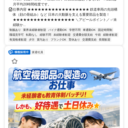
月平均20時間程度です。
仕事内容 ★★★★★★★★★★★★★★★★★★ 鉄道車両の先頭構
体（顔の骨組み）など 日本の大動脈を支える重要部品を製造！
★★★★★★★★★★★★★★★★★★ ＼アピールポイント／ ✅未
経験か...
制服あり
業界未経験者歓迎
バイク通勤OK
学歴不問
車通勤OK
固定時間制
職場見学可
転勤なし
経験不問
未経験者歓迎
交通費全額支給
午前
経験者歓迎
有資格者歓迎
夕方
賞与あり
ブランクOK
育休あり
交通費支給
長期歓迎
派遣社員