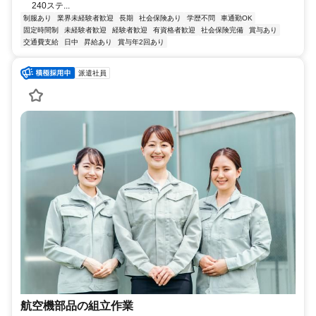
240ステ...
制服あり
業界未経験者歓迎
長期
社会保険あり
学歴不問
車通勤OK
固定時間制
未経験者歓迎
経験者歓迎
有資格者歓迎
社会保険完備
賞与あり
交通費支給
日中
昇給あり
賞与年2回あり
派遣社員
航空機部品の組立作業