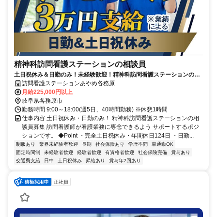
精神科訪問看護ステーションの相談員
土日祝休み＆日勤のみ！未経験歓迎！精神科訪問看護ステーションの相
談員【医療行為なし】
訪問看護ステーションあやめ各務原
月給225,000円以上
岐阜県各務原市
勤務時間 9:00～18:00(週5日、40時間勤務) ※休憩1時間
仕事内容 土日祝休み・日勤のみ！ 精神科訪問看護ステーションの相
談員募集 訪問看護師が看護業務に専念できるよう サポートするポジ
ションです。 ◆Point ・完全土日祝休み・年間休日124日 ・日勤...
制服あり
業界未経験者歓迎
長期
社会保険あり
学歴不問
車通勤OK
固定時間制
未経験者歓迎
経験者歓迎
有資格者歓迎
社会保険完備
賞与あり
交通費支給
日中
土日祝休み
昇給あり
賞与年2回あり
正社員