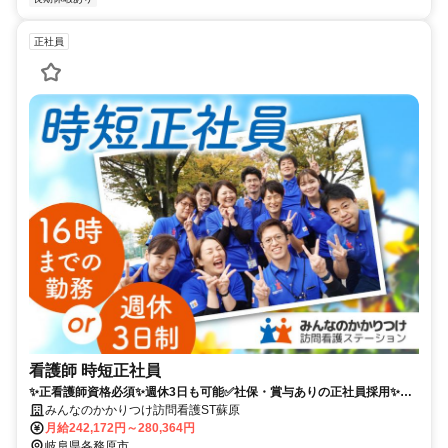
正社員
看護師 時短正社員
✨正看護師資格必須✨週休3日も可能✅社保・賞与ありの正社員採用✨充
実の研修ありで訪看未経験OK ✅お電話からのご応募・お問い合わせも
みんなのかかりつけ訪問看護ST蘇原
お待ちしております！ TEL：080-4886-3614 受付時間：平日9:00～
月給242,172円～280,364円
17:45 採用担当：ナカニシ
岐阜県各務原市