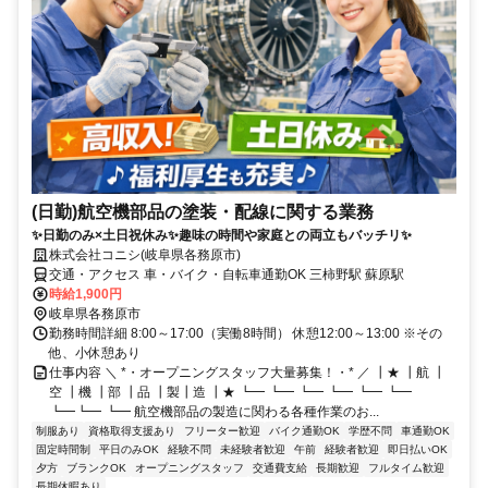
(日勤)航空機部品の塗装・配線に関する業務
✨日勤のみ×土日祝休み✨趣味の時間や家庭との両立もバッチリ✨
株式会社コニシ(岐阜県各務原市)
交通・アクセス 車・バイク・自転車通勤OK 三柿野駅 蘇原駅
時給1,900円
岐阜県各務原市
勤務時間詳細 8:00～17:00（実働8時間） 休憩12:00～13:00 ※その
他、小休憩あり
仕事内容 ＼ *・オープニングスタッフ大量募集！・* ／ ┃★ ┃航 ┃
空 ┃機 ┃部 ┃品 ┃製┃造 ┃★ ┗━ ┗━ ┗━ ┗━ ┗━ ┗━
┗━┗━ ┗━ 航空機部品の製造に関わる各種作業のお...
制服あり
資格取得支援あり
フリーター歓迎
バイク通勤OK
学歴不問
車通勤OK
固定時間制
平日のみOK
経験不問
未経験者歓迎
午前
経験者歓迎
即日払いOK
夕方
ブランクOK
オープニングスタッフ
交通費支給
長期歓迎
フルタイム歓迎
長期休暇あり