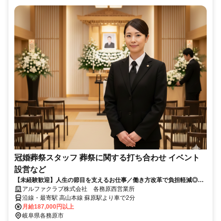
冠婚葬祭スタッフ 葬祭に関する打ち合わせ イベント
設営など
【未経験歓迎】人生の節目を支えるお仕事／働き方改革で負担軽減◎丁
寧な研修制度で初心者の方も安心♪異業種からの転職者も多数活躍中！週
アルファクラブ株式会社 各務原西営業所
休二日制でプライベートも充実◎安定して長く働けます
沿線・最寄駅 高山本線 蘇原駅より車で2分
月給187,000円以上
岐阜県各務原市