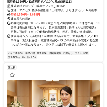
高時給1,350円／勤続期間でどんどん昇給/GIF1123
株式会社グロップ 岐阜オフィス_188535
交通・アクセス 名鉄各務原線「三柿野駅」より徒歩5分／JR高山本線
「蘇原駅」より徒歩8分
時給1,350円～1,688円
岐阜県各務原市
勤務時間詳細 8:00～17:00（休憩70分／実働8時間） ※休憩の内、10
分間は有給休憩になります。 契約更新期間：長期（入社日応相談）
更新の可能性：有（労働者の勤務状況・態度、業務の進捗状況...
仕事内容 ＼＼ 応募殺到！未経験OK×高時給で、大量募集！ ／／ ■仕
事内容 （雇入れ直後） 航空機部品やバスの車体部品を製造する企業
での組立作業になります。 具体的には以下の作業をお願いします。
...
バイク通勤OK
学歴不問
車通勤OK
固定時間制
残業なし
ブランクOK
交通費支給
週4日以上OK
正社員