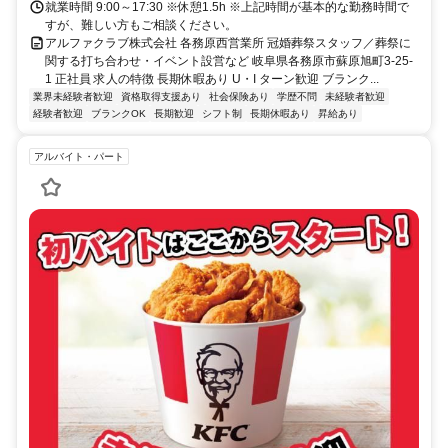
就業時間 9:00～17:30 ※休憩1.5h ※上記時間が基本的な勤務時間で
すが、難しい方もご相談ください。
アルファクラブ株式会社 各務原西営業所 冠婚葬祭スタッフ／葬祭に
関する打ち合わせ・イベント設営など 岐阜県各務原市蘇原旭町3-25-
1 正社員 求人の特徴 長期休暇あり U・I ターン歓迎 ブランク...
業界未経験者歓迎
資格取得支援あり
社会保険あり
学歴不問
未経験者歓迎
経験者歓迎
ブランクOK
長期歓迎
シフト制
長期休暇あり
昇給あり
アルバイト・パート