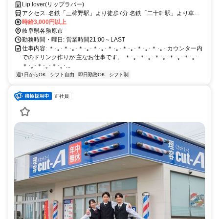
Lip lover(リップラバー)
アクセス: 名鉄「三柿野駅」より徒歩7分 名鉄「二十軒駅」より車で4
分
時給3,000円以上
岐阜県各務原市
勤務時間・曜日: 営業時間21:00～LAST
仕事内容: ＊･｡･＊･｡･＊･｡･＊･｡･＊･｡･＊･｡･＊･｡･＊･｡･ カウンター内
でのドリンク作りが 主なお仕事です。 ＊･｡･＊･｡･＊･｡･＊･｡･＊･｡･
＊･｡･＊･｡･＊･｡･...
週1日からOK
シフト自由
即日勤務OK
シフト制
正社員