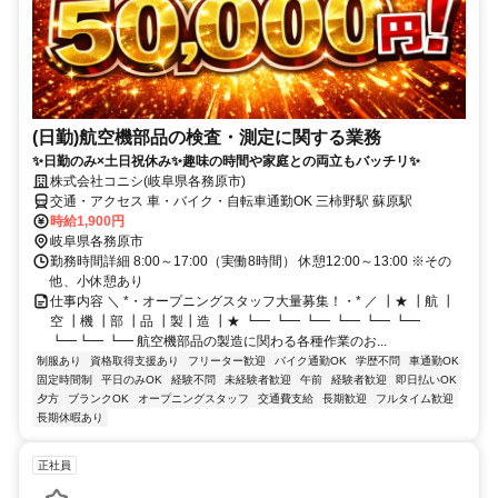
(日勤)航空機部品の検査・測定に関する業務
✨日勤のみ×土日祝休み✨趣味の時間や家庭との両立もバッチリ✨
株式会社コニシ(岐阜県各務原市)
交通・アクセス 車・バイク・自転車通勤OK 三柿野駅 蘇原駅
時給1,900円
岐阜県各務原市
勤務時間詳細 8:00～17:00（実働8時間） 休憩12:00～13:00 ※その
他、小休憩あり
仕事内容 ＼ *・オープニングスタッフ大量募集！・* ／ ┃★ ┃航 ┃
空 ┃機 ┃部 ┃品 ┃製┃造 ┃★ ┗━ ┗━ ┗━ ┗━ ┗━ ┗━
┗━┗━ ┗━ 航空機部品の製造に関わる各種作業のお...
制服あり
資格取得支援あり
フリーター歓迎
バイク通勤OK
学歴不問
車通勤OK
固定時間制
平日のみOK
経験不問
未経験者歓迎
午前
経験者歓迎
即日払いOK
夕方
ブランクOK
オープニングスタッフ
交通費支給
長期歓迎
フルタイム歓迎
長期休暇あり
正社員