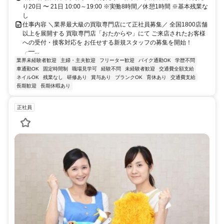
り20日 〜 21日 10:00～19:00 ※実働8時間／休憩1時間 ※基本残業な
し
仕事内容 ＼業界最大級の買取専門店にて正社員募集／ 全国1800店舗
以上を展開する 買取専門店「おたからや」にて ご来店されたお客様
への受付・接客対応を お任せする新規スタッフの募集を開始！
╭━...
業界未経験者歓迎
主婦・主夫歓迎
フリーター歓迎
バイク通勤OK
学歴不問
車通勤OK
固定時間制
職場見学可
経験不問
未経験者歓迎
交通費全額支給
ネイルOK
残業なし
研修あり
賞与あり
ブランクOK
育休あり
交通費支給
長期歓迎
長期休暇あり
正社員