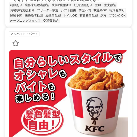
制服あり
業界未経験者歓迎
扶養内勤務OK
社員登用あり
主婦・主夫歓迎
資格取得支援あり
フリーター歓迎
シフト自由
学歴不問
車通勤OK
職場見学可
経験不問
未経験者歓迎
経験者歓迎
ネイルOK
有資格者歓迎
夕方
ブランクOK
オープニングスタッフ
交通費支給
アルバイト・パート