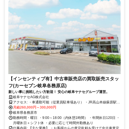
【インセンティブ有】中古車販売店の買取販売スタッ
フ(カーセブン岐阜各務原店)
新しい事に挑戦したい方歓迎！ 安心の岐阜ヤナセグループ運営。
岐阜ヤナセAG株式会社
アクセス: ・車通勤可能（従業員駐車場あり） ・JR高山本線蘇原駅徒
歩10分
月給260,000円～300,000円
岐阜県各務原市
勤務時間・曜日: ・9:00～18:00（内休憩1時間） ・年間休日120日 ・
月曜休日＋シフト休 ・必要に応じて時間外勤務あり
仕事内容: 【主な業務】 ・お客様からの査定依頼を受けて中古車査定