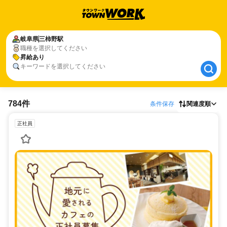
岐阜県
岐阜県
三柿野駅
三柿野駅
職種を選択してください
昇給あり
昇給あり
キーワードを選択してください
784件
条件保存
関連度順
正社員