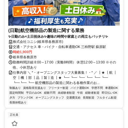
(日勤)航空機部品の製造に関する業務
✨日勤のみ×土日祝休み✨趣味の時間や家庭との両立もバッチリ✨
株式会社コニシ(岐阜県各務原市)
交通・アクセス 車・バイク・自転車通勤OK 三柿野駅 蘇原駅
時給1,900円
岐阜県各務原市
勤務時間詳細 8:00～17:00（実働8時間） 休憩12:00～13:00 ※その
他、小休憩あり
仕事内容 ＼ *・オープニングスタッフ大量募集！・* ／ ┃★ ┃航 ┃
空 ┃機 ┃部 ┃品 ┃製┃造 ┃★ ┗━ ┗━ ┗━ ┗━ ┗━ ┗━
┗━┗━ ┗━ 航空機部品の製造に関わる各種作業のお...
制服あり
資格取得支援あり
フリーター歓迎
バイク通勤OK
学歴不問
車通勤OK
固定時間制
平日のみOK
経験不問
未経験者歓迎
午前
経験者歓迎
即日払いOK
夕方
ブランクOK
オープニングスタッフ
交通費支給
長期歓迎
フルタイム歓迎
長期休暇あり
正社員