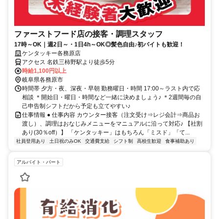
ファーストフード店の接客・調理スタッフ
17時～OK｜週2日～・1日4h～OK◎髪色自由♪初バイトも歓迎！
ケンタッキー各務原店
アクセス 名鉄三柿野駅より徒歩5分
時給1,100円以上
岐阜県各務原市
時間帯 夕方・夜、深夜・早朝 勤務曜日・時間 17:00～ラスト内で応
相談 ＊開始日・曜日・時間など一緒に決めましょう♪ ＊2週間毎の自
己申告制シフトだから予定も立てやすい♪
仕事情報 ● 仕事内容 カウンター接客（注文受け⇒レジ会計⇒商品お
渡し）、調理はおなじみメニューをマニュアルに沿って対応♪ 【社割
あり(30％off）】 「ケンタッキー」はもちろん「ミスド」「て...
社員登用あり
土日祝のみOK
交通費支給
シフト制
高校生歓迎
食事補助あり
アルバイト・パート