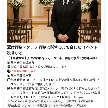
冠婚葬祭スタッフ 葬祭に関する打ち合わせ イベント
設営など
【未経験歓迎】人生の節目を支えるお仕事／働き方改革で負担軽減◎丁
寧な研修制度で初心者の方も安心♪異業種からの転職者も多数活躍中！週
岐阜葬祭 蘇原斎場
休二日制でプライベートも充実◎安定して長く働けます
沿線・最寄駅 高山本線 蘇原駅より車で3分
月給187,000円以上
岐阜県各務原市
就業時間 9:00～17:30 ※休憩1.5h ※上記時間が基本的な勤務時間で
すが、難しい方もご相談ください。
岐阜葬祭 蘇原斎場 冠婚葬祭スタッフ／葬祭に関する打ち合わせ・イ
ベント設営など 岐阜県各務原市蘇原東栄町2-77 正社員 求人の特徴 長
期休暇あり U・I ターン歓迎 ブランク OK 学歴不問 新卒...
業界未経験者歓迎
資格取得支援あり
社会保険あり
学歴不問
未経験者歓迎
経験者歓迎
ブランクOK
長期歓迎
シフト制
長期休暇あり
昇給あり