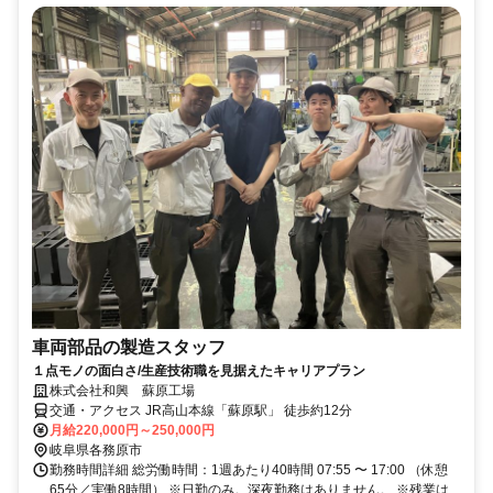
車両部品の製造スタッフ
１点モノの面白さ/生産技術職を見据えたキャリアプラン
株式会社和興 蘇原工場
交通・アクセス JR高山本線「蘇原駅」 徒歩約12分
月給220,000円～250,000円
岐阜県各務原市
勤務時間詳細 総労働時間：1週あたり40時間 07:55 〜 17:00 （休憩
65分／実働8時間） ※日勤のみ。深夜勤務はありません。 ※残業は