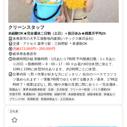
クリーンスタッフ
未経験OK★完全週休二日制（土日）＋祝日休み★残業月平均2h
各務原市の大手工場敷地内建屋(ハヤックス株式会社)
交通・アクセス 最寄り駅：三柿野駅 ＊車通勤OK
月給172,000円～200,000円
岐阜県各務原市
勤務時間詳細 実働時間：1日あたり7時間 平均勤務日数：1ヶ月あた
り20日 ＜勤務時間＞ 8：00～17：00 ※お昼の60分休憩に加えて、
10時と15時に休憩30分あります。 約2時間ごとに休憩...
仕事内容 ＼黙々作業が好きな方にピッタリ／ 自分のペースでコツコ
ツ進められます！ ✅実働7時間でゆとり持てる働き方 ✅基本、17時定
時終了！残業ほぼなし 買い物や夕飯の支度に間に合う☆ ✅完全週休...
制服あり
業界未経験者歓迎
主婦・主夫歓迎
フリーター歓迎
バイク通勤OK
学歴不問
車通勤OK
固定時間制
経験不問
未経験者歓迎
経験者歓迎
研修あり
ブランクOK
長期歓迎
長期休暇あり
土日祝休み
正社員