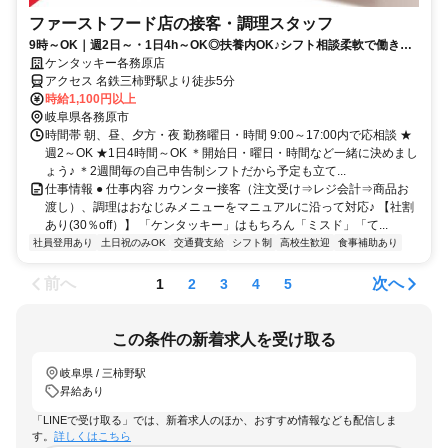
ファーストフード店の接客・調理スタッフ
9時～OK｜週2日～・1日4h～OK◎扶養内OK♪シフト相談柔軟で働きや
すい！
ケンタッキー各務原店
アクセス 名鉄三柿野駅より徒歩5分
時給1,100円以上
岐阜県各務原市
時間帯 朝、昼、夕方・夜 勤務曜日・時間 9:00～17:00内で応相談 ★
週2～OK ★1日4時間～OK ＊開始日・曜日・時間など一緒に決めまし
ょう♪ ＊2週間毎の自己申告制シフトだから予定も立て...
仕事情報 ● 仕事内容 カウンター接客（注文受け⇒レジ会計⇒商品お
渡し）、調理はおなじみメニューをマニュアルに沿って対応♪ 【社割
あり(30％off）】 「ケンタッキー」はもちろん「ミスド」「て...
社員登用あり
土日祝のみOK
交通費支給
シフト制
高校生歓迎
食事補助あり
前へ
次へ
1
2
3
4
5
この条件の新着求人を受け取る
岐阜県 / 三柿野駅
昇給あり
「LINEで受け取る」では、新着求人のほか、おすすめ情報なども配信しま
す。
詳しくはこちら