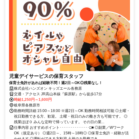
児童デイサービスの保育スタッフ
保育士免許があれば経験不問！週2日～OK◎残業なし！
株式会社ハンズオン キッズエール各務原
交通・アクセス JR高山本線『蘇原駅』から徒歩17分
時給1,250円～1,600円
岐阜県各務原市
勤務時間詳細 15:00～18:00 ※週2日～OK 勤務時間相談可能 ◎土曜・
祝日勤務できる方、歓迎。 土曜・祝日のみの働き方も可能です。 ◎
残業ほぼ０ みんな定時で帰っています。 その日の業...
仕事内容 おすすめポイント････････････････□■ ◎副業／Wワーク
OK（規定あり） ◎週2日～、15時～18時◎ ◎保育士免許・経験が活
かせます ◎運転ができる方歓迎 土祝のみ勤務でき...