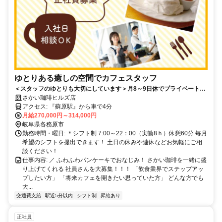
ゆとりある癒しの空間でカフェスタッフ
＜スタッフのゆとりも大切にしています＞月8～9日休でプライベートも
充実！賞与年2回！未経験歓迎！これまでの経験を生かして活躍したい
さかい珈琲ヒルズ店
方大歓迎！
アクセス: 『蘇原駅』から車で4分
月給270,000円～314,000円
岐阜県各務原市
勤務時間・曜日: ＊シフト制 7:00～22：00（実働8ｈ）休憩60分 毎月
希望のシフトを提出できます！ 土日の休みや連休などお気軽にご相
談ください！
仕事内容: ／ ふわふわパンケーキでおなじみ！ さかい珈琲を一緒に盛
り上げてくれる 社員さんを大募集！！！ 「飲食業界でステップアッ
プしたい方」 「将来カフェを開きたい思っていた方」 どんな方でも
大...
交通費支給
駅近5分以内
シフト制
昇給あり
正社員