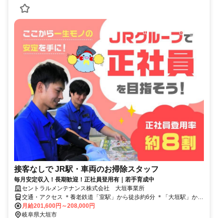
接客なしで JR駅・車両のお掃除スタッフ
毎月安定収入！長期歓迎！正社員登用有｜若手育成中
セントラルメンテナンス株式会社 大垣事業所
交通・アクセス ＊養老鉄道「室駅」から徒歩約6分 ＊「大垣駅」から
１駅！ ＊東大垣駅・西大垣駅・美濃青柳駅・北大垣駅などからも通
月給201,600円～208,000円
いやすい！
岐阜県大垣市