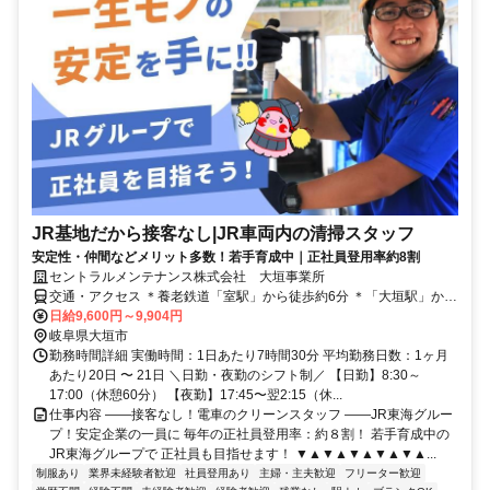
JR基地だから接客なし|JR車両内の清掃スタッフ
安定性・仲間などメリット多数！若手育成中｜正社員登用率約8割
セントラルメンテナンス株式会社 大垣事業所
交通・アクセス ＊養老鉄道「室駅」から徒歩約6分 ＊「大垣駅」から
１駅！ ＊東大垣駅・西大垣駅・美濃青柳駅・北大垣駅などからも通
日給9,600円～9,904円
いやすい！
岐阜県大垣市
勤務時間詳細 実働時間：1日あたり7時間30分 平均勤務日数：1ヶ月
あたり20日 〜 21日 ＼日勤・夜勤のシフト制／ 【日勤】8:30～
17:00（休憩60分） 【夜勤】17:45〜翌2:15（休...
仕事内容 ――接客なし！電車のクリーンスタッフ ――JR東海グルー
プ！安定企業の一員に 毎年の正社員登用率：約８割！ 若手育成中の
JR東海グループで 正社員も目指せます！ ▼▲▼▲▼▲▼▲▼▲...
制服あり
業界未経験者歓迎
社員登用あり
主婦・主夫歓迎
フリーター歓迎