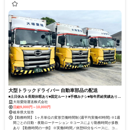
大型トラックドライバー 自動車部品の配送
■土日休み＆長期休暇あり■固定ルート■手積みナシ■毎年昇給実績あり■
余裕ある運行スケジュール
大垣愛陸運送株式会社
日給9,000円～10,000円
岐阜県大垣市
【勤務時間】 1ヶ月単位の変形労働時間制 (週平均実働40時間) ※1週
間ごとの日勤・夜勤ローテーション ※コースにより勤務時間が多数
あり 【勤務時間の一例】 ※実働8時間／休憩60分をベースに、コ...