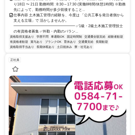
り18日 〜 21日 勤務時間 : 8:30～17:30 (実働8時間/休憩1時間) ※勤務
先によって、勤務時間が多少前後すること...
仕事内容 土木施工管理の経験を、今度は 「公共工事を発注者側から
支える立場」で 活かしませんか。
━━━━━━━━━━━━━━━━━ ✅1級・2級土木施工管理技士
の有資格者募集 ✅外勤・内勤のバラン...
資格取得支援あり
学歴不問
車通勤OK
固定時間制
交通費全額支給
経験者歓迎
有資格者歓迎
賞与あり
ブランクOK
育休あり
交通費支給
長期歓迎
資格取得手当あり
長期休暇あり
土日祝休み
寮・社宅あり
正社員