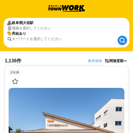
岐阜県
岐阜県
大垣駅
大垣駅
職種を選択してください
昇給あり
昇給あり
キーワードを選択してください
1,136件
条件保存
関連度順
正社員