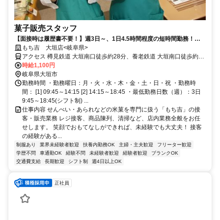
菓子販売スタッフ
【面接時は履歴書不要！】週3日～、1日4.5時間程度の短時間勤務！子
育て中の主婦（夫）さんも活躍中！
もち吉 大垣店<岐阜県>
アクセス 樽見鉄道 大垣南口徒歩約28分、養老鉄道 大垣南口徒歩約28
分、ＪＲ東海道本線 大垣南口徒歩約28分
時給1,100円
岐阜県大垣市
勤務時間 ・勤務曜日：月・火・水・木・金・土・日・祝 ・勤務時
間： [1] 09:45～14:15 [2] 14:15～18:45 ・最低勤務日数（週）：3日
9:45～18:45(シフト制) ...
仕事内容 せんべい・あられなどの米菓を専門に扱う「もち吉」の接
客・販売業務 レジ接客、商品陳列、清掃など、店内業務全般をお任
せします。 笑顔でおもてなしができれば、未経験でも大丈夫！ 接客
の経験がある...
制服あり
業界未経験者歓迎
扶養内勤務OK
主婦・主夫歓迎
フリーター歓迎
学歴不問
車通勤OK
経験不問
未経験者歓迎
経験者歓迎
ブランクOK
交通費支給
長期歓迎
シフト制
週4日以上OK
正社員