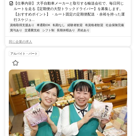
【仕事内容】 大手自動車メーカーと取引する輸送会社で、毎日同じ
ルートを走る【定期便の大型トラックドライバー】を募集します。
【おすすめポイント】 ・ルート固定の定期便配送 ・余裕を持った運
行スケジュ...
資格取得支援あり
車通勤OK
転勤なし
経験者歓迎
有資格者歓迎
社会保険完備
賞与あり
交通費支給
シフト制
長期休暇あり
昇給あり
同じ企業の求人
アルバイト・パート