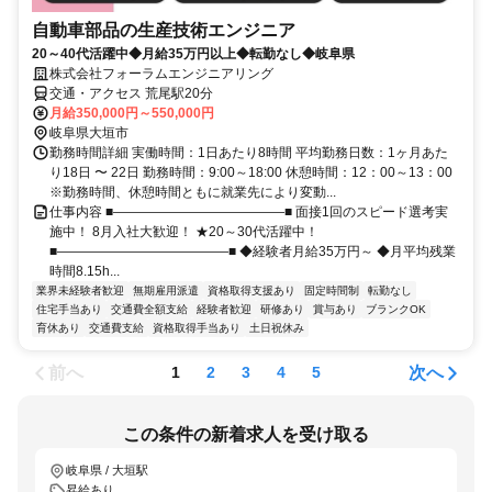
自動車部品の生産技術エンジニア
20～40代活躍中◆月給35万円以上◆転勤なし◆岐阜県
株式会社フォーラムエンジニアリング
交通・アクセス 荒尾駅20分
月給350,000円～550,000円
岐阜県大垣市
勤務時間詳細 実働時間：1日あたり8時間 平均勤務日数：1ヶ月あた
り18日 〜 22日 勤務時間：9:00～18:00 休憩時間：12：00～13：00
※勤務時間、休憩時間ともに就業先により変動...
仕事内容 ■―――――――――――――■ 面接1回のスピード選考実
施中！ 8月入社大歓迎！ ★20～30代活躍中！
■―――――――――――――■ ◆経験者月給35万円～ ◆月平均残業
時間8.15h...
業界未経験者歓迎
無期雇用派遣
資格取得支援あり
固定時間制
転勤なし
住宅手当あり
交通費全額支給
経験者歓迎
研修あり
賞与あり
ブランクOK
育休あり
交通費支給
資格取得手当あり
土日祝休み
前へ
次へ
1
2
3
4
5
この条件の新着求人を受け取る
岐阜県 / 大垣駅
昇給あり