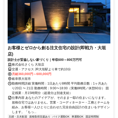
お客様とゼロから創る注文住宅の設計(即戦力・大垣
店)
設計士が妥協しない家づくり｜年収600～800万円可
株式会社さくら 大垣店
交通・アクセス JR大垣駅より車で約10分
月給360,000円～600,000円
岐阜県大垣市
勤務時間詳細 実働時間：1日あたり8時間 平均勤務日数：1ヶ月あた
り20日 〜 21日 勤務時間：9:00〜18:00（実働8時間／休憩60分） 固
定残業：月15時間分（超過分は別途支給）
仕事内容 あなたのアイデアが、そのまま一邸の住まいになります。
規格住宅ではありません。営業・コーディネーター・工務とチームを
組み、お客様一人ひとりに合わせた完全自由設計の住まいをデザイン
します。「もっ...
主婦・主夫歓迎
資格取得支援あり
バイク通勤OK
車通勤OK
固定時間制