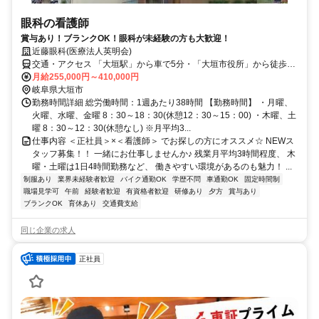
眼科の看護師
賞与あり！ブランクOK！眼科が未経験の方も大歓迎！
近藤眼科(医療法人英明会)
交通・アクセス 「大垣駅」から車で5分・「大垣市役所」から徒歩3
分／車通勤OK
月給255,000円～410,000円
岐阜県大垣市
勤務時間詳細 総労働時間：1週あたり38時間 【勤務時間】 ・月曜、
火曜、水曜、金曜 8：30～18：30(休憩12：30～15：00) ・木曜、土
曜 8：30～12：30(休憩なし) ※月平均3...
仕事内容 ＜正社員＞×＜看護師＞ でお探しの方にオススメ☆ NEWス
タッフ募集！！ 一緒にお仕事しませんか♪ 残業月平均3時間程度、 木
曜・土曜は1日4時間勤務など、 働きやすい環境があるのも魅力！ ...
制服あり
業界未経験者歓迎
バイク通勤OK
学歴不問
車通勤OK
固定時間制
職場見学可
午前
経験者歓迎
有資格者歓迎
研修あり
夕方
賞与あり
ブランクOK
育休あり
交通費支給
同じ企業の求人
正社員