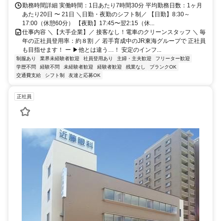
勤務時間詳細 実働時間：1日あたり7時間30分 平均勤務日数：1ヶ月
あたり20日 〜 21日 ＼日勤・夜勤のシフト制／ 【日勤】8:30～
17:00（休憩60分） 【夜勤】17:45〜翌2:15（休...
仕事内容 ＼【大手企業】／ 接客なし！電車のクリーンスタッフ ＼ 毎
年の正社員登用率：約８割 ／ 若手育成中のJR東海グループで 正社員
も目指せます！ ー ▶他とは違う…！ 安定のインフ...
制服あり
業界未経験者歓迎
社員登用あり
主婦・主夫歓迎
フリーター歓迎
学歴不問
経験不問
未経験者歓迎
経験者歓迎
残業なし
ブランクOK
交通費支給
シフト制
友達と応募OK
正社員