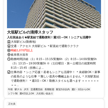
大垣駅ビルの清掃スタッフ
入社祝金あり★駅直結で通勤便利！週3日～OK！シニアも活躍中
大垣駅ビル(勤務地)
交通・アクセス 大垣駅ビル ＊駅直結で通勤ラクラク
時給1,070円以上
岐阜県大垣市
勤務時間詳細 （1）8:15～15:15/実働6h （2）8:15～14:00/実働5h
（3）13:15～19:00/実働5h ※（1)日曜日・第一土曜日の就業時間
8:15～15:45（担務によ...
仕事内容 ＊シニア応援！若者もシニアも活躍中！ ＊未経験OK！家事
の延長のような仕事 ＊難しい道具や機械はありません ＊大垣駅直結
で通勤便利！ ＊週3日～OK！勤務スタイルも選べます ＝＝＝＝＝＝
＝＝...
午前
駅ナカ
夕方
交通費支給
長期歓迎
駅近5分以内
週2・3日からOK
シフト制
週4日以上OK
入社祝い金あり
正社員