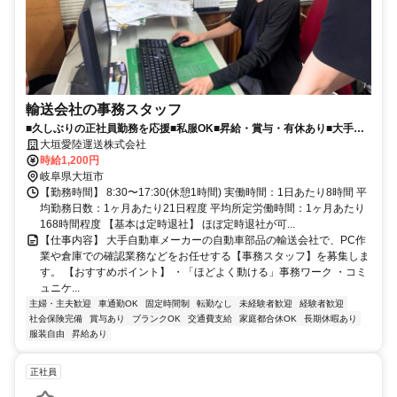
輸送会社の事務スタッフ
■久しぶりの正社員勤務を応援■私服OK■昇給・賞与・有休あり■大手と
の直取引で経営安定
大垣愛陸運送株式会社
時給1,200円
岐阜県大垣市
【勤務時間】 8:30〜17:30(休憩1時間) 実働時間：1日あたり8時間 平
均勤務日数：1ヶ月あたり21日程度 平均所定労働時間：1ヶ月あたり
168時間程度 【基本は定時退社】 ほぼ定時退社が可...
【仕事内容】 大手自動車メーカーの自動車部品の輸送会社で、PC作
業や倉庫での確認業務などをお任せする【事務スタッフ】を募集しま
す。 【おすすめポイント】 ・「ほどよく動ける」事務ワーク ・コミ
ュニケ...
主婦・主夫歓迎
車通勤OK
固定時間制
転勤なし
未経験者歓迎
経験者歓迎
社会保険完備
賞与あり
ブランクOK
交通費支給
家庭都合休OK
長期休暇あり
服装自由
昇給あり
正社員