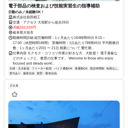
電子部品の検査および技能実習生の指導補助
日勤のみ／未経験OK！
株式会社前田精工
交通・アクセス 大垣駅から徒歩28分
月給202,520円
岐阜県大垣市
勤務時間詳細 総労働時間：1ヶ月あたり164時間40分 8:15～
17:00（休憩時間1時間） 実働時間：1日あたり7時間45分 平均勤務日
数：1ヶ月あたり20日 〜 21日 残業について 繁忙期...
仕事内容 モクモク・コツコツ作業が好きな方、大歓迎！ 電子基板な
どのチェックと、教育の仕事です。 Welcome to those who enjoy
focused and steady work!...
主婦・主夫歓迎
フリーター歓迎
バイク通勤OK
車通勤OK
固定時間制
転勤なし
賞与あり
服装自由
髪型・髪色自由
正社員