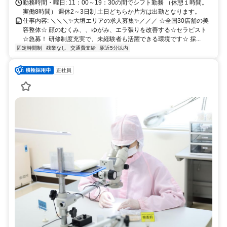
勤務時間・曜日: 11：00～19：30の間でシフト勤務 （休憩１時間。
実働8時間） 週休2～3日制 土日どちらか片方は出勤となります。
仕事内容: ＼＼＼✨大垣エリアの求人募集✨／／／ ☆全国30店舗の美
容整体☆ 顔のむくみ、、ゆがみ、エラ張りを改善する☆セラピスト
☆急募！ 研修制度充実で、未経験者も活躍できる環境です☆ 採...
固定時間制
残業なし
交通費支給
駅近5分以内
正社員