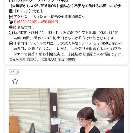
【大垣駅からスグ!!/車通勤OK】無理なく不安なく働ける小顔コルギサロ
ン
【KSラボ】大垣店
アクセス: ・大垣駅から徒歩3分 ※車通勤OK
月給300,000円～450,000円
岐阜県大垣市
勤務時間・曜日: 11：00～19：30の間でシフト勤務 （休憩１時間。
実働8時間） 週休2～3日制 土日どちらか片方は出勤となります。
仕事内容: ＼＼＼✨大垣エリアの求人募集✨／／／ ☆全国50店舗の小
顔専門店☆ 顔のむくみ、、ゆがみ、エラ張りを改善する☆小顔プラ
ンナー☆急募！ 研修制度充実で、未経験者も活躍できる環境です☆...
固定時間制
残業なし
交通費支給
駅近5分以内
正社員