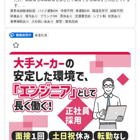
す。 ...
業界未経験者歓迎
バイク通勤OK
学歴不問
車通勤OK
職場見学可
経験不問
研修あり
賞与あり
ブランクOK
育休あり
交通費支給
シフト制
社割あり
食事補助あり
入社祝い金あり
髪型・髪色自由
派遣社員