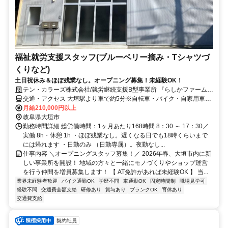
福祉就労支援スタッフ(ブルーベリー摘み・Tシャツづ
くりなど)
土日祝休み＆ほぼ残業なし。オープニング募集！未経験OK！
テン・カラーズ株式会社/就労継続支援B型事業所 『らしかファーム南
頬』
交通・アクセス 大垣駅より車で約5分※自転車・バイク・自家用車通
勤可／マイカー通勤者向け無料駐車場あり
月給210,000円以上
岐阜県大垣市
勤務時間詳細 総労働時間：1ヶ月あたり168時間 8：30 ～ 17：30／
実働 8h・休憩 1h ・ほぼ残業なし。遅くなる日でも18時くらいまで
には帰れます ・日勤のみ （日勤専属）。夜勤なし...
仕事内容 ＼オープニングスタッフ募集！／ 2026年春、大垣市内に新
しい事業所を開設！ 地域の方々と一緒にモノづくりやショップ運営
を行う仲間を増員募集します！ 【 AT免許があれば未経験OK 】 当...
業界未経験者歓迎
バイク通勤OK
学歴不問
車通勤OK
固定時間制
職場見学可
経験不問
交通費全額支給
研修あり
賞与あり
ブランクOK
育休あり
交通費支給
契約社員