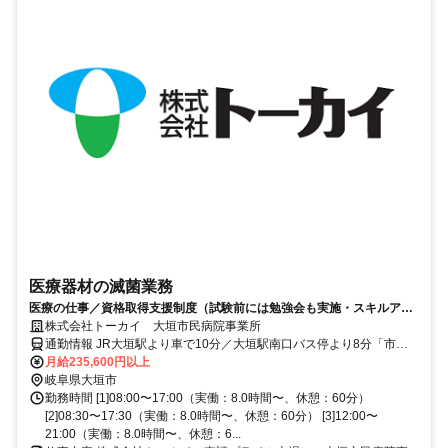
医療器材の滅菌業務
医療の仕事／資格取得支援制度（試験前には勉強会も実施・スキルアッ
プ応援）／年間休日・休暇１２０日／安定基盤／医療の仕事／未経験歓
株式会社トーカイ 大垣市民病院事業所
迎
通勤情報 JR大垣駅より車で10分／大垣駅南口バス停より8分「市民
病院前」降車、徒歩4分
月給235,600円以上
岐阜県大垣市
勤務時間 [1]08:00〜17:00（実働：8.0時間〜、休憩：60分）
[2]08:30〜17:30（実働：8.0時間〜、休憩：60分） [3]12:00〜
21:00（実働：8.0時間〜、休憩：6...