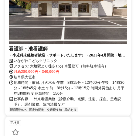
看護師・准看護師
・小児科未経験者歓迎（サポートいたします）・2023年4月開院・地域
の子供たちの成長を支える仕事です
いながわこどもクリニック
アクセス: 大垣駅より徒歩15分 車通勤可（無料駐車場有）
月給280,000円～340,000円
岐阜県大垣市
勤務時間・曜日: 月火木金 午前 8時15分～12時00分 午後 14時30
分～18時45分 水土 午前 8時15分～12時15分 時間外労働あり 月平
均5時間程度 休憩時間 150分
仕事内容: ・外来看護業務（診察介助、点滴、注射、採血、患者説
明）、調剤業務、院内清掃など
即日勤務OK
固定時間制
交通費支給
昇給あり
正社員