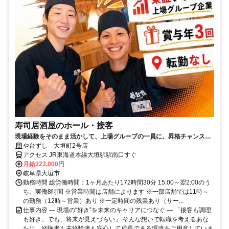
寿司居酒屋のホール・接客
現場経験をそのまま活かして、上場グループの一員に。昇格チャンスも
役職ポストも拡大中！
や台ずし 大垣町2号店
アクセス JR東海道本線大垣駅駅南口すぐ
月給323,000円
岐阜県大垣市
勤務時間 総労働時間：1ヶ月あたり172時間30分 15:00～翌2:00のう
ち、実働8時間 ※営業時間は店舗によります ※一部店舗では11時～
の勤務（12時～営業）あり ※一定時間の残業あり（サー...
仕事内容 ― 現場の“好き”を未来のキャリアにつなぐ ― 「接客も調理
も好き。でも、将来が見えづらい」 そんな想いで転職を考えるあな
たに、経験者も未経験者も安心して成長できる環境をご用意していま