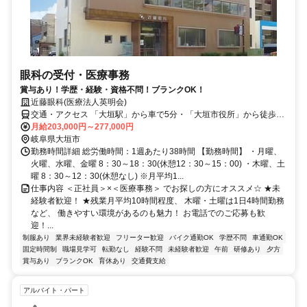
眼科の受付・医療事務
賞与あり！学歴・経験・資格不問！ブランクOK！
近藤眼科(医療法人英明会)
交通・アクセス 「大垣駅」から車で5分・「大垣市役所」から徒歩3
分／車通勤OK
月給203,000円～277,000円
岐阜県大垣市
勤務時間詳細 総労働時間：1週あたり38時間 【勤務時間】 ・月曜、
火曜、水曜、金曜 8：30～18：30(休憩12：30～15：00) ・木曜、土
曜 8：30～12：30(休憩なし) ※月平均1...
仕事内容 ＜正社員＞×＜医療事務＞ でお探しの方にオススメ☆ ★未
経験者歓迎！ ★残業月平均10時間程度、 木曜・土曜は1日4時間勤務
など、 働きやすい環境があるのも魅力！ お電話でのご応募も歓
迎！...
制服あり
業界未経験者歓迎
フリーター歓迎
バイク通勤OK
学歴不問
車通勤OK
固定時間制
職場見学可
転勤なし
経験不問
未経験者歓迎
午前
研修あり
夕方
賞与あり
ブランクOK
育休あり
交通費支給
アルバイト・パート