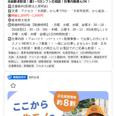
未経験者歓迎！週3～5日シフト応相談！扶養内勤務もOK！
近藤眼科(医療法人英明会)
交通・アクセス 「大垣駅」から車で5分・「大垣市役所」から徒歩3
分／車通勤OK
時給1,200円～1,500円
岐阜県大垣市
勤務時間詳細 【勤務時間】 ・月曜、火曜、水曜、金曜 8：30～18：
30(休憩12：30～15：00) ・木曜、土曜 8：30～12：30(休憩なし) ※
月曜・火曜・水曜・金曜は1日5時間程度！ ...
仕事内容 ＜アルバイト・パート＞×＜医療事務＞ でお探しの方にオス
スメ☆ NEWスタッフ募集！！ 一緒にお仕事しませんか♪ 主婦・主夫
さんも大歓迎！ 家庭との両立も◎ お電話でのご応募も歓迎！ → ...
制服あり
業界未経験者歓迎
扶養内勤務OK
社員登用あり
1日4時間以内OK
主婦・主夫歓迎
フリーター歓迎
バイク通勤OK
学歴不問
車通勤OK
職場見学可
転勤なし
未経験者歓迎
経験者歓迎
有資格者歓迎
研修あり
ブランクOK
交通費支給
長期歓迎
フルタイム歓迎
契約社員