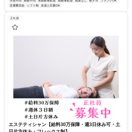
学歴不問
経験不問
未経験者歓迎
経験者歓迎
残業なし
駅ナカ
ブランクOK
交通費支給
シフト制
友達と応募OK
正社員
エステティシャン【給料30万保障・週3日休み可・土
日片方休み・フレックス制】