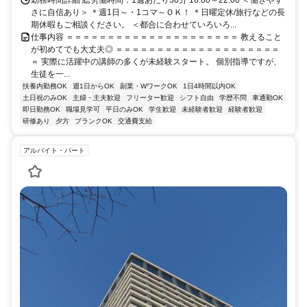
勤務時間詳細 総労働時間：1週あたり50分 16:00～22:00 ＜働きやす
さに自信あり＞ ＊週1日～・1コマ～ＯＫ！ ＊日曜定休/旅行などの長
期休暇もご相談ください。 ＜都合に合わせていろいろ...
仕事内容 ＝＝＝＝＝＝＝＝＝＝＝＝＝＝＝＝＝＝＝＝＝ 教えること
が初めてでも大丈夫◎ ＝＝＝＝＝＝＝＝＝＝＝＝＝＝＝＝＝＝＝＝
＝ 実際に活躍中の講師の多くが未経験スタート。 個別指導ですが、
生徒を一...
扶養内勤務OK
週1日からOK
副業・WワークOK
1日4時間以内OK
土日祝のみOK
主婦・主夫歓迎
フリーター歓迎
シフト自由
学歴不問
車通勤OK
即日勤務OK
職場見学可
平日のみOK
学生歓迎
未経験者歓迎
経験者歓迎
研修あり
夕方
ブランクOK
交通費支給
アルバイト・パート