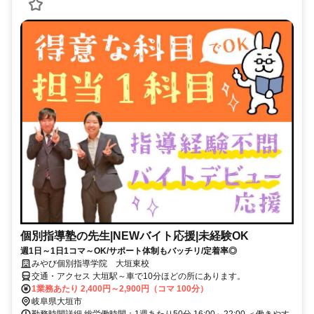
個別指導塾の先生|NEWバイト応援|未経験OK
週1日～1日1コマ～OK/サポート体制もバッチリ/定着率◎
みやび個別指導学院 大垣東校
交通・アクセス 大垣駅～車で10分ほどの所にあります。
1業務あたり 2,400円～2,900円（コマ 100分）
岐阜県大垣市