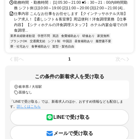
勤務時間 ・勤務時間： [1] 05:30～21:00 ■5：30～21：00内8時間勤
務 シフト例 [1]10:00～19:00 [2]11:00～20:00 [3]12:00～21:00 [4]...
仕事内容 こんなお仕事をお任せします 【クインテッサホテル大垣】
レア求人！【通しシフト＆客室寮】周辺便利！洋食調理業務 【仕事
内容】 【シティホテルの洋食調理スタッフ】 ホテル内宴会場での洋
食調理...
業界未経験者歓迎
学歴不問
英語
食費補助あり
研修あり
家賃無料
ブランクOK
交通費支給
シフト制
中国語
昼食補助あり
履歴書不要
寮・社宅あり
食事補助あり
髪型・髪色自由
前へ
次へ
1
この条件の新着求人を受け取る
岐阜県 / 大垣駅
面接なし
「LINEで受け取る」では、新着求人のほか、おすすめ情報なども配信しま
す。
詳しくはこちら
LINEで受け取る
メールで受け取る