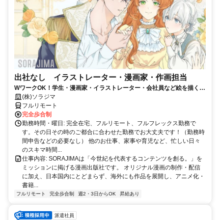
出社なし イラストレーター・漫画家・作画担当
WワークOK！学生・漫画家・イラストレーター・会社員など絵を描くこ
とがお好きな方を大募集！！
(株)ソラジマ
フルリモート
完全歩合制
勤務時間・曜日: 完全在宅、フルリモート、フルフレックス勤務で
す。その日その時のご都合に合わせた勤務でお大丈夫です！（勤務時
間申告などの必要なし） 他のお仕事、家事や育児など、忙しい日々
のスキマ時間...
仕事内容: SORAJIMAは「今世紀を代表するコンテンツを創る。」を
ミッションに掲げる漫画出版社です。 オリジナル漫画の制作・配信
に加え、日本国内にとどまらず、海外にも作品を展開し、アニメ化・
書籍...
フルリモート
完全歩合制
週2・3日からOK
昇給あり
派遣社員