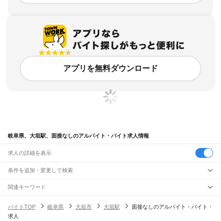
アプリを無料ダウンロード
岐阜県、大垣駅、面接なしのアルバイト・バイト求人情報
求人の詳細を表示
条件を追加・変更して検索
市区町村を追加・変更
関連キーワード
完全在宅ワーク 全国
シール貼り 在宅
現在地周辺
ガチャガチャ
犬カフェ
岐阜県
駅を追加・変更
バイトTOP
岐阜県
大垣市
大垣駅
面接なしのアルバイト・バイト・
岐阜県
すべて
求人
岐阜市
大垣市
高山市
多治見市
関市
中津川市
美濃市
瑞浪市
羽島市
恵那市
職種を追加・変更