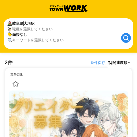
岐阜県
大垣駅
職種を選択してください
面接なし
キーワードを選択してください
2件
条件保存
関連度順
業務委託