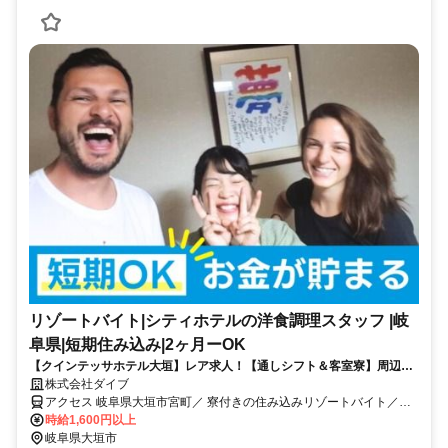
リゾートバイト|シティホテルの洋食調理スタッフ |岐
阜県|短期住み込み|2ヶ月ーOK
【クインテッサホテル大垣】レア求人！【通しシフト＆客室寮】周辺便
利！洋食調理業務
株式会社ダイブ
アクセス 岐阜県大垣市宮町／ 寮付きの住み込みリゾートバイト／生
活費が抑えられるのでお金が貯まる／休日は観光し放題／急募／面接
時給1,600円以上
なし
岐阜県大垣市