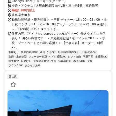
Chorky's Diner(チョーキーズダイナー)
交通・アクセス ｢大垣市民病院｣から東へ車で約1分（車通勤可）
時給1,100円以上
岐阜県大垣市
勤務時間詳細 ＜勤務時間＞ ＊平日 ディナー／18：00～22：00 ＊土
日祝 ランチ ／11：00～16：00 ディナー／18：00～22：00 ★週1日
～､1日2時間～OK！ ★ラストま...
仕事内容 【アメリカンpopなおしゃれダイナー】 働きやすさに自信
あり！ 明るい職場です！ ＜未経験者歓迎！初バイトもOK！＞ ＜学
校・プライベートとの両立応援！＞ 【仕事内容】 オーダー、料理
や...
制服あり
扶養内勤務OK
週1日からOK
1日4時間以内OK
土日祝のみOK
主婦・主夫歓迎
フリーター歓迎
バイク通勤OK
シフト自由
学歴不問
車通勤OK
学生歓迎
転勤なし
未経験者歓迎
午前
経験者歓迎
ネイルOK
夕方
ブランクOK
まかないあり
正社員