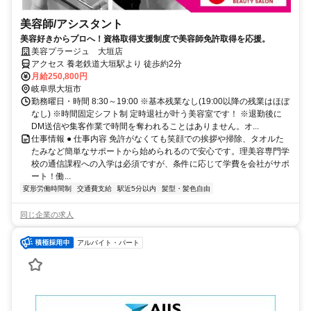
美容師/アシスタント
美容好きからプロへ！資格取得支援制度で美容師免許取得を応援。
美容プラージュ 大垣店
アクセス 養老鉄道大垣駅より 徒歩約2分
月給250,800円
岐阜県大垣市
勤務曜日・時間 8:30～19:00 ※基本残業なし(19:00以降の残業はほぼ
なし) ※時間固定シフト制 定時退社が叶う美容室です！ ※退勤後に
DM送信や集客作業で時間を奪われることはありません。オ...
仕事情報 ● 仕事内容 免許がなくても笑顔での挨拶や掃除、タオルた
たみなど簡単なサポートから始められるので安心です。理美容専門学
校の通信課程への入学は必須ですが、条件に応じて学費を会社がサポ
ート！働...
変形労働時間制
交通費支給
駅近5分以内
髪型・髪色自由
同じ企業の求人
アルバイト・パート