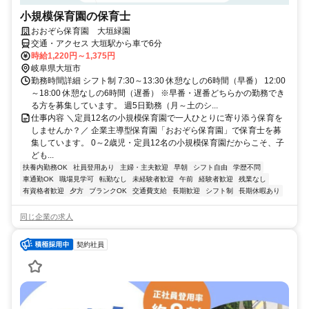
小規模保育園の保育士
おおぞら保育園 大垣緑園
交通・アクセス 大垣駅から車で6分
時給1,220円～1,375円
岐阜県大垣市
勤務時間詳細 シフト制 7:30～13:30 休憩なしの6時間（早番） 12:00
～18:00 休憩なしの6時間（遅番） ※早番・遅番どちらかの勤務でき
る方を募集しています。 週5日勤務（月～土のシ...
仕事内容 ＼定員12名の小規模保育園で一人ひとりに寄り添う保育を
しませんか？／ 企業主導型保育園「おおぞら保育園」で保育士を募
集しています。 0～2歳児・定員12名の小規模保育園だからこそ、子
ども...
扶養内勤務OK
社員登用あり
主婦・主夫歓迎
早朝
シフト自由
学歴不問
車通勤OK
職場見学可
転勤なし
未経験者歓迎
午前
経験者歓迎
残業なし
有資格者歓迎
夕方
ブランクOK
交通費支給
長期歓迎
シフト制
長期休暇あり
同じ企業の求人
契約社員