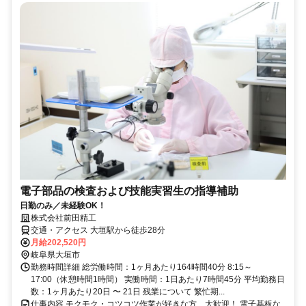
電子部品の検査および技能実習生の指導補助
日勤のみ／未経験OK！
株式会社前田精工
交通・アクセス 大垣駅から徒歩28分
月給202,520円
岐阜県大垣市
勤務時間詳細 総労働時間：1ヶ月あたり164時間40分 8:15～
17:00（休憩時間1時間） 実働時間：1日あたり7時間45分 平均勤務日
数：1ヶ月あたり20日 〜 21日 残業について 繁忙期...
仕事内容 モクモク・コツコツ作業が好きな方、大歓迎！ 電子基板な