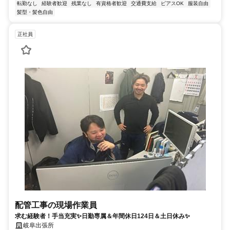
転勤なし
経験者歓迎
残業なし
有資格者歓迎
交通費支給
ピアスOK
服装自由
髪型・髪色自由
正社員
配管工事の現場作業員
求む経験者！手当充実✨日勤専属＆年間休日124日＆土日休み✨
岐阜出張所