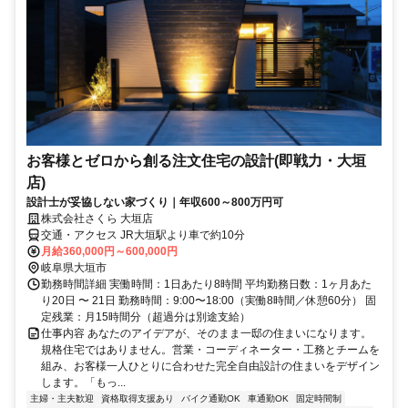
お客様とゼロから創る注文住宅の設計(即戦力・大垣
店)
設計士が妥協しない家づくり｜年収600～800万円可
株式会社さくら 大垣店
交通・アクセス JR大垣駅より車で約10分
月給360,000円～600,000円
岐阜県大垣市
勤務時間詳細 実働時間：1日あたり8時間 平均勤務日数：1ヶ月あた
り20日 〜 21日 勤務時間：9:00〜18:00（実働8時間／休憩60分） 固
定残業：月15時間分（超過分は別途支給）
仕事内容 あなたのアイデアが、そのまま一邸の住まいになります。
規格住宅ではありません。営業・コーディネーター・工務とチームを
組み、お客様一人ひとりに合わせた完全自由設計の住まいをデザイン
します。「もっ...
主婦・主夫歓迎
資格取得支援あり
バイク通勤OK
車通勤OK
固定時間制