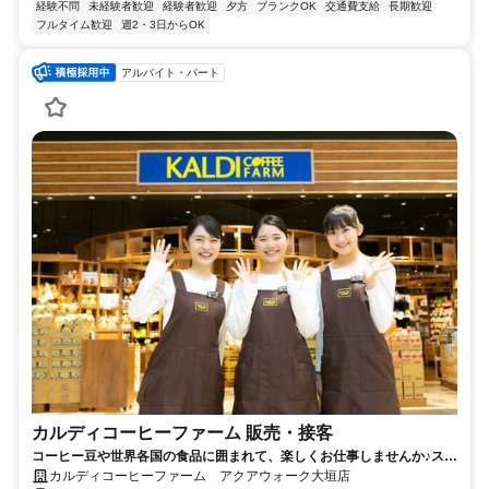
経験不問
未経験者歓迎
経験者歓迎
夕方
ブランクOK
交通費支給
長期歓迎
フルタイム歓迎
週2・3日からOK
アルバイト・パート
カルディコーヒーファーム 販売・接客
コーヒー豆や世界各国の食品に囲まれて、楽しくお仕事しませんか♪スタ
ッフ割引あり！未経験OK
カルディコーヒーファーム アクアウォーク大垣店