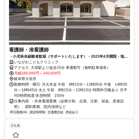
看護師・准看護師
・小児科未経験者歓迎（サポートいたします）・2023年4月開院・地域
の子供たちの成長を支える仕事です
いながわこどもクリニック
アクセス: 大垣駅より徒歩15分 車通勤可（無料駐車場有）
月給280,000円～340,000円
岐阜県大垣市
勤務時間・曜日: 月火木金 午前 8時15分～12時00分 午後 14時30
分～18時45分 水土 午前 8時15分～12時15分 時間外労働あり 月平
均5時間程度 休憩時間 150分
仕事内容: ・外来看護業務（診察介助、点滴、注射、採血、患者説
明）、調剤業務、院内清掃など
即日勤務OK
固定時間制
交通費支給
昇給あり
正社員