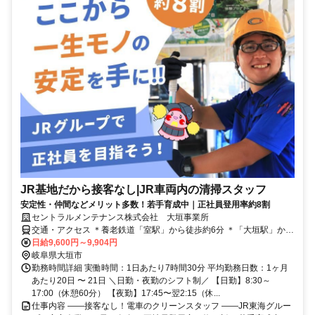
JR基地だから接客なし|JR車両内の清掃スタッフ
安定性・仲間などメリット多数！若手育成中｜正社員登用率約8割
セントラルメンテナンス株式会社 大垣事業所
交通・アクセス ＊養老鉄道「室駅」から徒歩約6分 ＊「大垣駅」から
１駅！ ＊東大垣駅・西大垣駅・美濃青柳駅・北大垣駅などからも通
日給9,600円～9,904円
いやすい！
岐阜県大垣市
勤務時間詳細 実働時間：1日あたり7時間30分 平均勤務日数：1ヶ月
あたり20日 〜 21日 ＼日勤・夜勤のシフト制／ 【日勤】8:30～
17:00（休憩60分） 【夜勤】17:45〜翌2:15（休...
仕事内容 ――接客なし！電車のクリーンスタッフ ――JR東海グルー