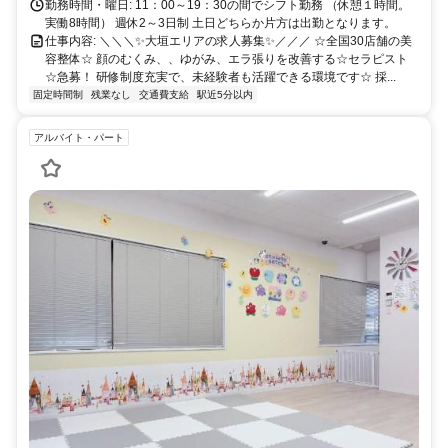
勤務時間・曜日: 11：00～19：30の間でシフト勤務 （休憩１時間。
実働8時間） 週休2～3日制 土日どちらか片方は出勤となります。
仕事内容: ＼＼＼✨大垣エリアの求人募集✨／／／ ☆全国30店舗の美
容整体☆ 顔のむくみ、、ゆがみ、エラ張りを改善する☆セラピスト
☆急募！ 研修制度充実で、未経験者も活躍できる環境です☆ 採...
固定時間制
残業なし
交通費支給
駅近5分以内
アルバイト・パート