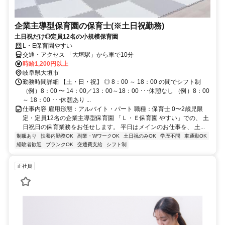
企業主導型保育園の保育士(※土日祝勤務)
土日祝だけ◎定員12名の小規模保育園
L・E保育園やすい
交通・アクセス 「大垣駅」から車で10分
時給1,200円以上
岐阜県大垣市
勤務時間詳細 【土・日・祝】 ◎ 8：00 ～ 18：00 の間でシフト制
（例）8：00 〜 14：00／13：00～18：00 ･･･休憩なし （例）8：00
～ 18：00 ･･･休憩あり ...
仕事内容 雇用形態：アルバイト・パート 職種：保育士 0〜2歳児限
定・定員12名の企業主導型保育園 「Ｌ・Ｅ保育園 やすい」での、 土
日祝日の保育業務をお任せします。 平日はメインのお仕事を、 土...
制服あり
扶養内勤務OK
副業・WワークOK
土日祝のみOK
学歴不問
車通勤OK
経験者歓迎
ブランクOK
交通費支給
シフト制
正社員