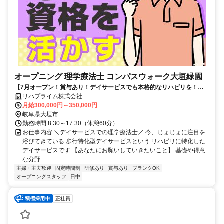
オープニング 理学療法士 コンパスウォーク大垣緑園
【7月オープン！賞与あり！デイサービスでも本格的なリハビリを！】
理学療法士・PT
リハプライム株式会社
月給300,000円～350,000円
岐阜県大垣市
勤務時間 8:30～17:30（休憩60分）
お仕事内容 ＼デイサービスでの理学療法士／ 今、じょじょに注目を
浴びてきている 歩行特化型デイサービスという リハビリに特化した
デイサービスです 【あなたにお願いしていきたいこと】 基礎や得意
な分野...
主婦・主夫歓迎
固定時間制
研修あり
賞与あり
ブランクOK
オープニングスタッフ
日中
正社員