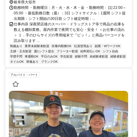
岐阜県大垣市
勤務時間 ・勤務曜日：月・火・水・木・金 ・勤務時間： [1] 22:00～
05:00 ・最低勤務日数（週）：3日 シフトサイクル：1週間 シフト提
出期限：シフト開始の30日前 シフト確定時期：...
仕事内容 深夜閉店後のスーパー・ドラッグストア等で商品の在庫を
数える棚卸業務。屋内作業で夜間でも安心・安全！ ＜お仕事の流れ
＞ １．手のひらサイズの専用端末で『ピッ！』と商品バーコードを
読み取ります ...
制服あり
業界未経験者歓迎
扶養内勤務OK
社員登用あり
副業・WワークOK
主婦・主夫歓迎
週1シフト提出
フリーター歓迎
給料前払いOK
シフト自由
学歴不問
車通勤OK
平日のみOK
学生歓迎
経験不問
未経験者歓迎
経験者歓迎
ネイルOK
研修あり
ブランクOK
アルバイト・パート