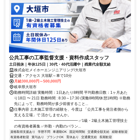
公共工事の工事監督支援・資料作成スタッフ
土日祝休｜年休125日｜30代・40代活躍中｜残業代全額支給
株式会社メイホーエンジニアリング/大垣市
交通・アクセス 大垣駅～車で10分
月給300,000円～500,000円
岐阜県大垣市
勤務時間詳細 実働時間：1日あたり8時間 平均勤務日数：1ヶ月あた
り18日 〜 21日 勤務時間 : 8:30～17:30 (実働8時間/休憩1時間) ※勤務
先によって、勤務時間が多少前後すること...
仕事内容 土木施工管理の経験を、今度は 「公共工事を発注者側から
支える立場」で 活かしませんか。
━━━━━━━━━━━━━━━━━ ✅1級・2級土木施工管理技士
の有資格者募集 ✅外勤・内勤のバラン...
資格取得支援あり
学歴不問
車通勤OK
固定時間制
交通費全額支給
経験者歓迎
有資格者歓迎
賞与あり
ブランクOK
育休あり
交通費支給
長期歓迎