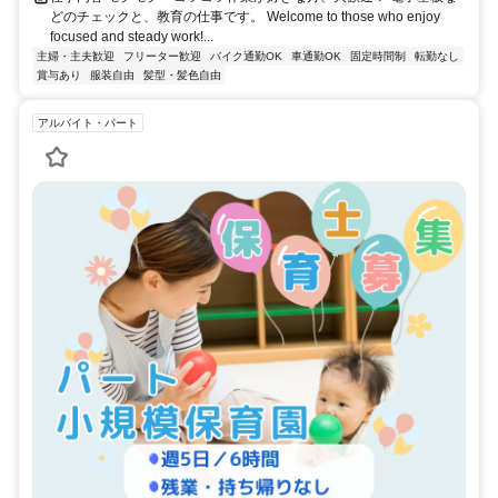
どのチェックと、教育の仕事です。 Welcome to those who enjoy
focused and steady work!...
主婦・主夫歓迎
フリーター歓迎
バイク通勤OK
車通勤OK
固定時間制
転勤なし
賞与あり
服装自由
髪型・髪色自由
アルバイト・パート