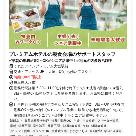
プレミアムホテルの朝食会場のサポートスタッフ
✅早朝の勤務✅週2～OK✅シニア活躍中！✅地元の方多数活躍中
くれたけインプレミアム大垣駅前
交通・アクセス JR「大垣」駅から歩いてスグ！
時給1,065円以上
岐阜県大垣市
勤務時間詳細 5:30～11:00(片付け終了まで) ★扶養内勤務ok ★週2、
3日～勤務ok 勤務シフトは希望を考慮します。お気軽に相談くださ
い。
仕事内容 ✨朝の短時間で生活リズム安定♪ ✨週2・3日～OK ✨扶養内
勤務OK ✨洗い物中心のシンプル作業 ✨駅前でも地元通勤が中心で、
主婦(夫)さんやシニアが活躍中！ ✨シニア活躍中♪ ホテル...
制服あり
業界未経験者歓迎
扶養内勤務OK
主婦・主夫歓迎
フリーター歓迎
早朝
学歴不問
学生歓迎
経験不問
未経験者歓迎
午前
経験者歓迎
月1シフト提出
ブランクOK
交通費支給
まかないあり
長期歓迎
駅近5分以内