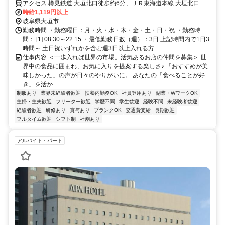
アクセス 樽見鉄道 大垣北口徒歩約6分、ＪＲ東海道本線 大垣北口徒
歩約6分、養老鉄道 大垣徒歩約8分 JR/養老線 大垣駅より北口ブリッ
時給1,119円以上
ジで直結
岐阜県大垣市
勤務時間 ・勤務曜日：月・火・水・木・金・土・日・祝 ・勤務時
間： [1] 08:30～22:15 ・最低勤務日数（週）：3日 上記時間内で1日3
時間～ 土日祝いずれかを含む週3日以上入れる方 ...
仕事内容 ＜一歩入れば世界の市場。活気あるお店の仲間を募集＞ 世
界中の食品に囲まれ、お気に入りを提案する楽しさ♪ 「おすすめが美
味しかった」の声が日々のやりがいに。 あなたの「食べることが好
き」を活か...
制服あり
業界未経験者歓迎
扶養内勤務OK
社員登用あり
副業・WワークOK
主婦・主夫歓迎
フリーター歓迎
学歴不問
学生歓迎
経験不問
未経験者歓迎
経験者歓迎
研修あり
賞与あり
ブランクOK
交通費支給
長期歓迎
フルタイム歓迎
シフト制
社割あり
アルバイト・パート