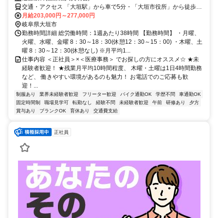
交通・アクセス 「大垣駅」から車で5分・「大垣市役所」から徒歩3
分／車通勤OK
月給203,000円～277,000円
岐阜県大垣市
勤務時間詳細 総労働時間：1週あたり38時間 【勤務時間】 ・月曜、
火曜、水曜、金曜 8：30～18：30(休憩12：30～15：00) ・木曜、土
曜 8：30～12：30(休憩なし) ※月平均1...
仕事内容 ＜正社員＞×＜医療事務＞ でお探しの方にオススメ☆ ★未
経験者歓迎！ ★残業月平均10時間程度、 木曜・土曜は1日4時間勤務
など、 働きやすい環境があるのも魅力！ お電話でのご応募も歓
迎！...
制服あり
業界未経験者歓迎
フリーター歓迎
バイク通勤OK
学歴不問
車通勤OK
固定時間制
職場見学可
転勤なし
経験不問
未経験者歓迎
午前
研修あり
夕方
賞与あり
ブランクOK
育休あり
交通費支給
正社員