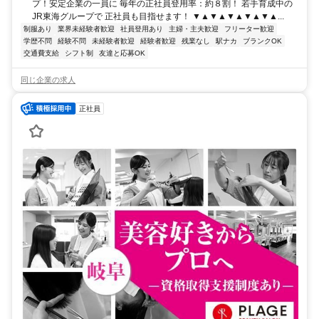
プ！安定企業の一員に 毎年の正社員登用率：約８割！ 若手育成中の
JR東海グループで 正社員も目指せます！ ▼▲▼▲▼▲▼▲▼▲...
制服あり
業界未経験者歓迎
社員登用あり
主婦・主夫歓迎
フリーター歓迎
学歴不問
経験不問
未経験者歓迎
経験者歓迎
残業なし
駅ナカ
ブランクOK
交通費支給
シフト制
友達と応募OK
同じ企業の求人
正社員