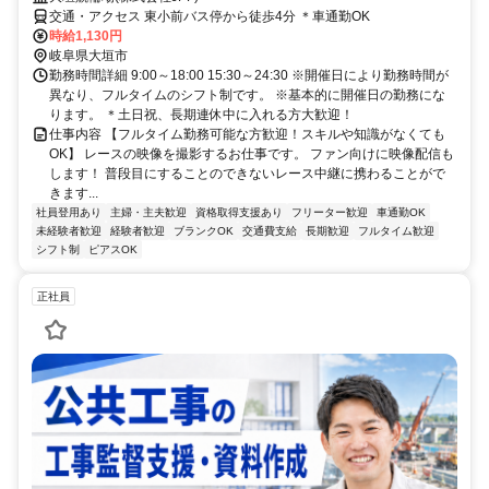
交通・アクセス 東小前バス停から徒歩4分 ＊車通勤OK
時給1,130円
岐阜県大垣市
勤務時間詳細 9:00～18:00 15:30～24:30 ※開催日により勤務時間が
異なり、フルタイムのシフト制です。 ※基本的に開催日の勤務にな
ります。 ＊土日祝、長期連休中に入れる方大歓迎！
仕事内容 【フルタイム勤務可能な方歓迎！スキルや知識がなくても
OK】 レースの映像を撮影するお仕事です。 ファン向けに映像配信も
します！ 普段目にすることのできないレース中継に携わることがで
きます...
社員登用あり
主婦・主夫歓迎
資格取得支援あり
フリーター歓迎
車通勤OK
未経験者歓迎
経験者歓迎
ブランクOK
交通費支給
長期歓迎
フルタイム歓迎
シフト制
ピアスOK
正社員