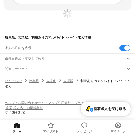
岐阜県、大垣駅、制服ありのアルバイト・バイト求人情報
求人の詳細を表示
条件を追加・変更して検索
市区町村を追加・変更
関連キーワード
完全在宅ワーク 全国
シール貼り 在宅
現在地周辺
ガチャガチャ
犬カフェ
岐阜県
駅を追加・変更
バイトTOP
岐阜県
大垣市
大垣駅
制服ありのアルバイト・バイト・
岐阜県
すべて
求人
岐阜市
大垣市
高山市
多治見市
関市
中津川市
美濃市
瑞浪市
羽島市
恵那市
職種を追加・変更
JR中央本線(名古屋～塩尻)
美濃加茂市
土岐市
各務原市
可児市
山県市
瑞穂市
飛騨市
本巣市
郡上市
下呂市
古虎渓駅
多治見駅
土岐市駅
瑞浪駅
釜戸駅
武並駅
恵那駅
美乃坂本駅
中津川駅
飲食・フードサービス
海津市
羽島郡
養老郡
不破郡
安八郡
揖斐郡
本巣郡
加茂郡
可児郡
大野郡
特徴を追加・変更
落合川駅
坂下駅
飲食・フードサービス
すべて
ヘルプ・お問い合わせ
サイトマップ
利用規約・プライバシーポリシー
ホールスタッフ
キッチンスタッフ
皿洗い・洗い場
精肉・鮮魚加工
給食調理
人気
[企業]求人広告の掲載相談
JR高山本線
新着求人を受け取る
雇用形態を追加・変更
パン屋（ベーカリー）
フードカウンター販売員
バー（BAR）・バーテンダー
日払いOK
高校生歓迎
学生歓迎
深夜の仕事
髪型・髪色自由
ひげOK
ネイルOK
岐阜駅
長森駅
那加駅
蘇原駅
各務ケ原駅
鵜沼駅
坂祝駅
美濃太田駅
古井駅
中川辺駅
飲食店補助（開店・閉店準備）
飲食店（店長・マネージャー）
ピアスOK
アルバイト・パート
履歴書不要
オープニングスタッフ
留学生・外国人活躍中
下麻生駅
上麻生駅
白川口駅
下油井駅
飛騨金山駅
焼石駅
下呂駅
禅昌寺駅
飛騨萩原駅
都道府県を変更
営業・販売
勤務期間
正社員
上呂駅
飛騨宮田駅
飛騨小坂駅
渚駅
久々野駅
飛騨一ノ宮駅
高山駅
上枝駅
飛騨国府駅
営業・販売
すべて
短期
契約社員
単発・1日OK
長期
期間限定（春夏冬休み等）
飛騨古川駅
杉崎駅
飛騨細江駅
角川駅
坂上駅
打保駅
杉原駅
ホーム
マイリスト
メッセージ
マイページ
営業
テレフォンアポインター（テレアポ）
ルートセールス
コンビニ
シフト
派遣社員