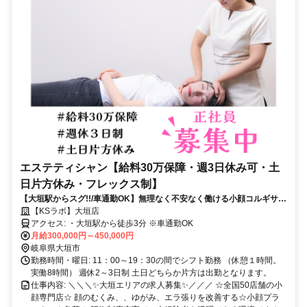
エステティシャン【給料30万保障・週3日休み可・土
日片方休み・フレックス制】
【大垣駅からスグ!!/車通勤OK】無理なく不安なく働ける小顔コルギサロ
ン
【KSラボ】大垣店
アクセス: ・大垣駅から徒歩3分 ※車通勤OK
月給300,000円～450,000円
岐阜県大垣市
勤務時間・曜日: 11：00～19：30の間でシフト勤務 （休憩１時間。
実働8時間） 週休2～3日制 土日どちらか片方は出勤となります。
仕事内容: ＼＼＼✨大垣エリアの求人募集✨／／／ ☆全国50店舗の小
顔専門店☆ 顔のむくみ、、ゆがみ、エラ張りを改善する☆小顔プラ