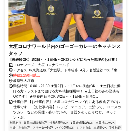
大垣コロナワールド内のゴーゴーカレーのキッチンス
タッフ
【未経験OK】週2日～・1日4h～OK◎レシピに沿った調理のお仕事！
コロナフーズ 大垣コロナワールド
アクセス JR東海道線「大垣駅」下車徒歩14分／名阪近鉄バス「東小
前」下車、徒歩1分
時給1,150円以上
岐阜県大垣市
勤務時間 10:00～21:30 ★週2日～・1日4h～勤務OK！ ★土日祝に働
ける方・ラストまで働ける方を積極採用中！ ★土日祝のみの勤務も
OKです！ ★扶養内勤務OK 週2日～・1日4h～勤務O...
仕事内容 【お仕事内容】 大垣コロナワールド内にある飲食店でのお
仕事です！ 【お仕事内容】 レシピ・マニュアルに沿って、 ロースカ
ツカレーなどの調理・盛り付けや、 食器を洗ったりなど、 キッチ
ン・厨...
制服あり
業界未経験者歓迎
扶養内勤務OK
1日4時間以内OK
土日祝のみOK
主婦・主夫歓迎
フリーター歓迎
バイク通勤OK
シフト自由
車通勤OK
学生歓迎