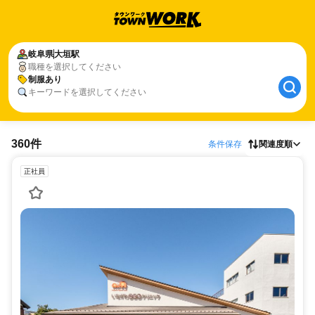
岐阜県
大垣駅
職種を選択してください
制服あり
キーワードを選択してください
360件
条件保存
関連度順
正社員