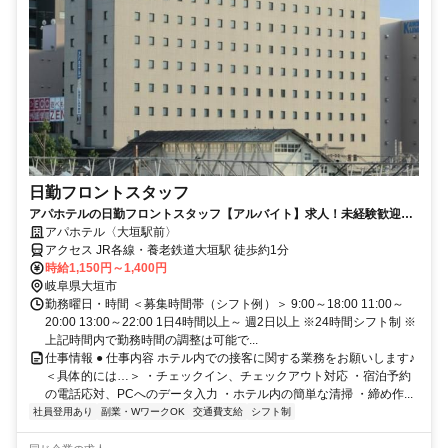
日勤フロントスタッフ
アパホテルの日勤フロントスタッフ【アルバイト】求人！未経験歓迎＆
研修充実で安心スタート
アパホテル〈大垣駅前〉
アクセス JR各線・養老鉄道大垣駅 徒歩約1分
時給1,150円～1,400円
岐阜県大垣市
勤務曜日・時間 ＜募集時間帯（シフト例）＞ 9:00～18:00 11:00～
20:00 13:00～22:00 1日4時間以上～ 週2日以上 ※24時間シフト制 ※
上記時間内で勤務時間の調整は可能で...
仕事情報 ● 仕事内容 ホテル内での接客に関する業務をお願いします♪
＜具体的には…＞ ・チェックイン、チェックアウト対応 ・宿泊予約
の電話応対、PCへのデータ入力 ・ホテル内の簡単な清掃 ・締め作...
社員登用あり
副業・WワークOK
交通費支給
シフト制