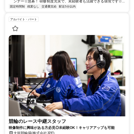
ンナー☆急募！ 研修制度充実で、未経験者も活躍できる環境です☆...
固定時間制
残業なし
交通費支給
駅近5分以内
アルバイト・パート
競輪のレース中継スタッフ
映像制作に興味がある方必見◎未経験OK！キャリアアップも可能
大垣競輪場(株式会社JPF)