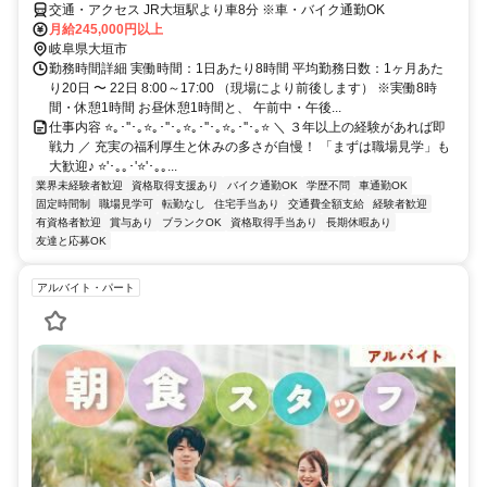
交通・アクセス JR大垣駅より車8分 ※車・バイク通勤OK
月給245,000円以上
岐阜県大垣市
勤務時間詳細 実働時間：1日あたり8時間 平均勤務日数：1ヶ月あた
り20日 〜 22日 8:00～17:00 （現場により前後します） ※実働8時
間・休憩1時間 お昼休憩1時間と、 午前中・午後...
仕事内容 ⭐｡･''･｡⭐｡･''･｡⭐｡･''･｡⭐｡･''･｡⭐ ＼ ３年以上の経験があれば即
戦力 ／ 充実の福利厚生と休みの多さが自慢！ 「まずは職場見学」も
大歓迎♪ ⭐'･｡｡･'⭐'･｡｡...
業界未経験者歓迎
資格取得支援あり
バイク通勤OK
学歴不問
車通勤OK
固定時間制
職場見学可
転勤なし
住宅手当あり
交通費全額支給
経験者歓迎
有資格者歓迎
賞与あり
ブランクOK
資格取得手当あり
長期休暇あり
友達と応募OK
アルバイト・パート