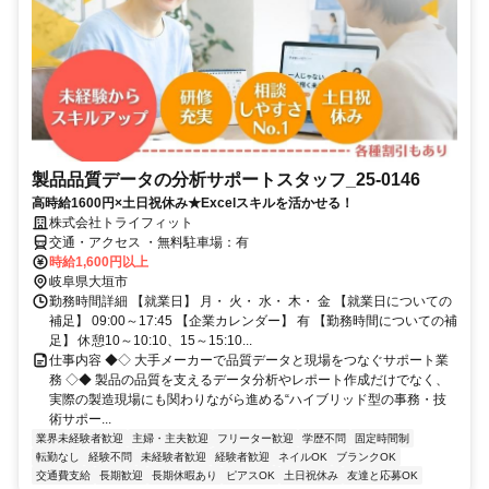
製品品質データの分析サポートスタッフ_25-0146
高時給1600円×土日祝休み★Excelスキルを活かせる！
株式会社トライフィット
交通・アクセス ・無料駐車場：有
時給1,600円以上
岐阜県大垣市
勤務時間詳細 【就業日】 月・ 火・ 水・ 木・ 金 【就業日についての
補足】 09:00～17:45 【企業カレンダー】 有 【勤務時間についての補
足】 休憩10～10:10、15～15:10...
仕事内容 ◆◇ 大手メーカーで品質データと現場をつなぐサポート業
務 ◇◆ 製品の品質を支えるデータ分析やレポート作成だけでなく、
実際の製造現場にも関わりながら進める“ハイブリッド型の事務・技
術サポー...
業界未経験者歓迎
主婦・主夫歓迎
フリーター歓迎
学歴不問
固定時間制
転勤なし
経験不問
未経験者歓迎
経験者歓迎
ネイルOK
ブランクOK
交通費支給
長期歓迎
長期休暇あり
ピアスOK
土日祝休み
友達と応募OK