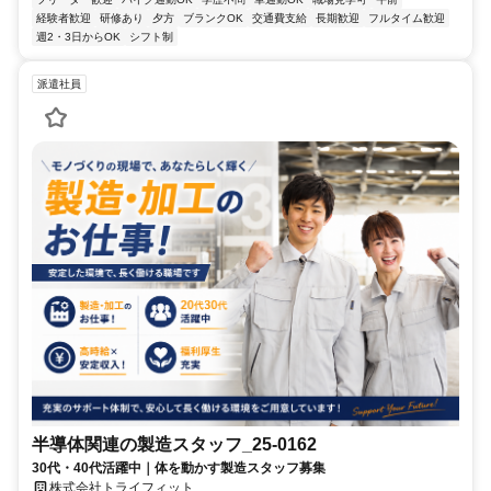
経験者歓迎
研修あり
夕方
ブランクOK
交通費支給
長期歓迎
フルタイム歓迎
週2・3日からOK
シフト制
派遣社員
半導体関連の製造スタッフ_25-0162
30代・40代活躍中｜体を動かす製造スタッフ募集
株式会社トライフィット