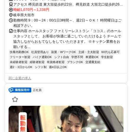
アクセス 樽見鉄道 東大垣徒歩約22分、樽見鉄道 大垣北口徒歩約26
分、ＪＲ東海道本線 大垣北口徒歩約26分 JR大垣駅 徒歩25分
時給1,070円～1,338円
岐阜県大垣市
勤務時間 9：00～24：00/1日3時間～、週2日～ＯＫ！ 時間曜日はご
相談下さい。
仕事内容 ホールスタッフ ファミリーレストラン「ココス」のホール
スタッフとして、 お客様が快適に過ごしていただけるよう チームで
協力しながらおもてなしをしていただきます。 ※キッチン業務をお
願いする...
扶養内勤務OK
社員登用あり
副業・WワークOK
主婦・主夫歓迎
60代も応募可
フリーター歓迎
バイク通勤OK
シフト自由
学歴不問
車通勤OK
学生歓迎
未経験者歓迎
経験者歓迎
有資格者歓迎
ブランクOK
交通費支給
週2・3日からOK
シフト制
週4日以上OK
同じ企業の求人
正社員