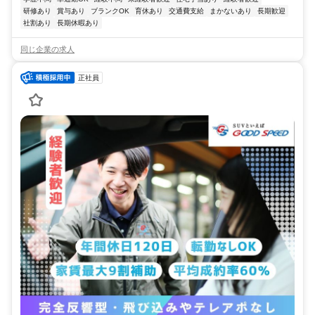
研修あり
賞与あり
ブランクOK
育休あり
交通費支給
まかないあり
長期歓迎
社割あり
長期休暇あり
同じ企業の求人
正社員