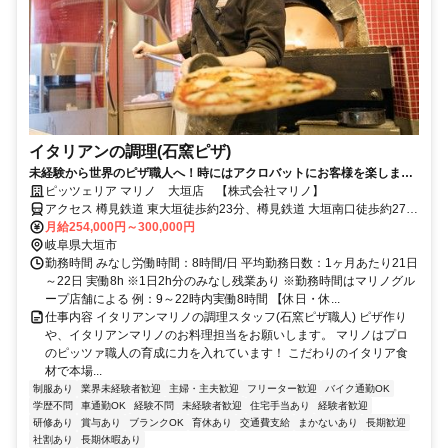
イタリアンの調理(石窯ピザ)
未経験から世界のピザ職人へ！時にはアクロバットにお客様を楽しませ
るエンターテイメントな調理staff
ピッツェリア マリノ 大垣店 【株式会社マリノ】
アクセス 樽見鉄道 東大垣徒歩約23分、樽見鉄道 大垣南口徒歩約27
分、養老鉄道 大垣南口徒歩約27分 ｢大垣市総合体育館｣より徒歩6分
月給254,000円～300,000円
※車通勤可（店舗による）【受動喫煙防止措置】敷地内禁煙 （喫煙
岐阜県大垣市
所/勤務地により異なる）
勤務時間 みなし労働時間：8時間/日 平均勤務日数：1ヶ月あたり21日
～22日 実働8h ※1日2h分のみなし残業あり ※勤務時間はマリノグル
ープ店舗による 例：9～22時内実働8時間 【休日・休...
仕事内容 イタリアンマリノの調理スタッフ(石窯ピザ職人) ピザ作り
や、イタリアンマリノのお料理担当をお願いします。 マリノはプロ
のピッツァ職人の育成に力を入れています！ こだわりのイタリア食
材で本場...
制服あり
業界未経験者歓迎
主婦・主夫歓迎
フリーター歓迎
バイク通勤OK
学歴不問
車通勤OK
経験不問
未経験者歓迎
住宅手当あり
経験者歓迎
研修あり
賞与あり
ブランクOK
育休あり
交通費支給
まかないあり
長期歓迎
社割あり
長期休暇あり