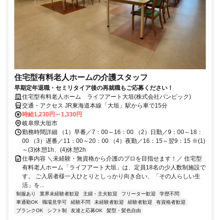
住宅型有料老人ホームの介護スタッフ
早期定年退職・セミリタイア後の再就職もご応募ください！
住宅型有料老人ホーム ライフアート大垣(株式会社パンピック)
交通・アクセス JR東海道本線「大垣」駅から車で15分
時給1,230円～1,330円
岐阜県大垣市
勤務時間詳細 （1）早番／7：00～16：00 （2）日勤／9：00～18：
00 （3）遅番／11：00～20：00 （4）夜勤／16：15～翌9：15 ※(1)
～(3)休憩1h、(4)休憩2h
仕事内容 ＼未経験・無資格から介護のプロを目指せます！／ 住宅型
有料老人ホーム「ライフアート大垣」は、定員18名の少人数制施設で
す。 ご入居者様一人ひとりとしっかり向き合い、「その人らしい生
活」を...
制服あり
業界未経験者歓迎
主婦・主夫歓迎
フリーター歓迎
学歴不問
車通勤OK
職場見学可
経験不問
未経験者歓迎
経験者歓迎
有資格者歓迎
ブランクOK
シフト制
友達と応募OK
髪型・髪色自由