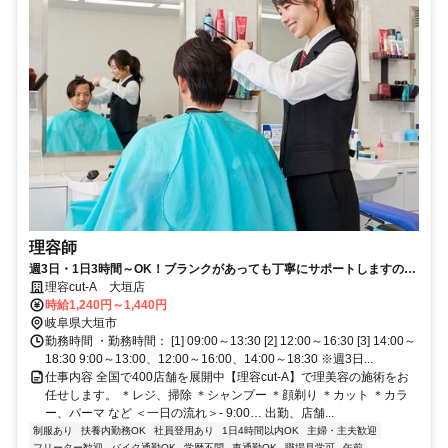
理容師
週3日・1日3時間～OK！ブランクがあっても丁寧にサポートしますので
もう一度理容師として働きたいという方に♪残業ナシで家庭との両立も安
理容cut-A 大垣店
心◎無理なく続けられる職場です！
時給1,240円～1,440円
岐阜県大垣市
勤務時間 ・勤務時間： [1] 09:00～13:30 [2] 12:00～16:30 [3] 14:00～
18:30 9:00～13:00、12:00～16:00、14:00～18:30 ※週3日...
仕事内容 全国で400店舗を展開中【理容cut-A】で理美容の施術をお
任せします。 ＊レジ、掃除 ＊シャンプー ＊顔剃り ＊カット ＊カラ
ー、パーマ など ＜一日の流れ＞- 9:00… 出勤、店舗...
制服あり
扶養内勤務OK
社員登用あり
1日4時間以内OK
主婦・主夫歓迎
フリーター歓迎
バイク通勤OK
学歴不問
車通勤OK
職場見学可
午前