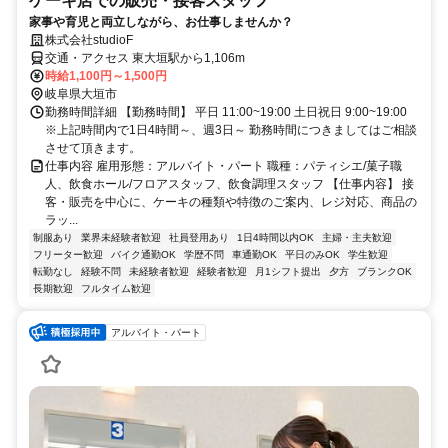
ケーキ店での販売・接客スタッフ
家事や育児と両立しながら、お仕事しませんか？
株式会社studioF
交通・アクセス 東大垣駅から1,106m
時給1,100円～1,500円
岐阜県大垣市
勤務時間詳細 【勤務時間】 平日 11:00~19:00 土日祝日 9:00~19:00
※上記時間内で1日4時間～、週3日～ 勤務時間につきましてはご相談
させて頂きます。
仕事内容 雇用形態：アルバイト・パート 職種：パティシエ/菓子職
人、飲食ホール/フロアスタッフ、飲食調理スタッフ 【仕事内容】 接
客・販売を中心に、ケーキの種類や特徴のご案内、レジ対応、商品の
ラッ...
制服あり
業界未経験者歓迎
社員登用あり
1日4時間以内OK
主婦・主夫歓迎
フリーター歓迎
バイク通勤OK
学歴不問
車通勤OK
平日のみOK
学生歓迎
転勤なし
経験不問
未経験者歓迎
経験者歓迎
月1シフト提出
夕方
ブランクOK
長期歓迎
フルタイム歓迎
アルバイト・パート