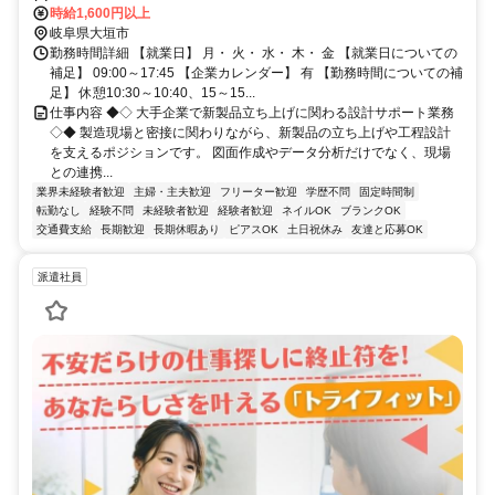
時給1,600円以上
岐阜県大垣市
勤務時間詳細 【就業日】 月・ 火・ 水・ 木・ 金 【就業日についての
補足】 09:00～17:45 【企業カレンダー】 有 【勤務時間についての補
足】 休憩10:30～10:40、15～15...
仕事内容 ◆◇ 大手企業で新製品立ち上げに関わる設計サポート業務
◇◆ 製造現場と密接に関わりながら、新製品の立ち上げや工程設計
を支えるポジションです。 図面作成やデータ分析だけでなく、現場
との連携...
業界未経験者歓迎
主婦・主夫歓迎
フリーター歓迎
学歴不問
固定時間制
転勤なし
経験不問
未経験者歓迎
経験者歓迎
ネイルOK
ブランクOK
交通費支給
長期歓迎
長期休暇あり
ピアスOK
土日祝休み
友達と応募OK
派遣社員