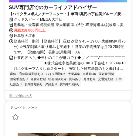
SUV専門店でのカーライフアドバイザー
【ハイクラス求人／チーフスタート】年商1兆円の宇佐美グループ|反響
営業のみ！年休120日＋計画有給5日
グッドスピード MEGA 大垣店
勤務地・最寄駅 樽見鉄道 東大垣駅 車で6分 JR東海道本線(岐阜～美濃
赤坂・米原) 大垣駅 車で8分 養老鉄道養老線 室駅 車で11分 アル・プ
月給318,000円以上
ラザ鶴見のすぐそば
岐阜県大垣市
勤務時間・期間 【勤務時間】 昼勤 夕勤 9:45～19:00 (実働8h/休憩75
分) ☆残業削減の取り組みを実施中！ 営業の平均残業は月20.25時間
です。 【勤務期間】 長期 試用期間：3ヵ...
仕事内容 ＼＼ ◆当社のここが魅力です◆ ／／ ￣￣V￣￣￣￣￣￣￣
￣￣￣￣￣￣￣￣ ★株式会社宇佐美鉱油の100％子会社！ 2024年10
月にグループ入りし新スタート。 安定した経営基盤のもと働けま...
産休・育休取得実績あり
バイク通勤OK
大量募集
車通勤OK
固定時間制
住宅手当あり
経験者歓迎
社会保険完備
賞与あり
育休あり
交通費支給
日中
社割あり
長期休暇あり
昇給あり
賞与年2回あり
同じ企業の求人
アルバイト・パート