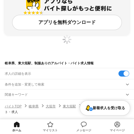
アプリを無料ダウンロード
岐阜県、東大垣駅、制服ありのアルバイト・バイト求人情報
求人の詳細を表示
条件を追加・変更して検索
市区町村を追加・変更
関連キーワード
完全在宅ワーク 全国
シール貼り 在宅
現在地周辺
ガチャガチャ
犬カフェ
岐阜県
駅を追加・変更
バイトTOP
岐阜県
大垣市
東大垣駅
制服ありのアルバイト・バイ
岐阜県
すべて
新着求人を受け取る
ト・求人
岐阜市
大垣市
高山市
多治見市
関市
中津川市
美濃市
瑞浪市
羽島市
恵那市
職種を追加・変更
JR中央本線(名古屋～塩尻)
美濃加茂市
土岐市
各務原市
可児市
山県市
瑞穂市
飛騨市
本巣市
郡上市
下呂市
古虎渓駅
多治見駅
土岐市駅
瑞浪駅
釜戸駅
武並駅
恵那駅
美乃坂本駅
中津川駅
飲食・フードサービス
海津市
羽島郡
養老郡
不破郡
安八郡
揖斐郡
本巣郡
加茂郡
可児郡
大野郡
特徴を追加・変更
落合川駅
坂下駅
飲食・フードサービス
すべて
ヘルプ・お問い合わせ
サイトマップ
利用規約・プライバシーポリシー
ホーム
マイリスト
メッセージ
マイページ
ホールスタッフ
キッチンスタッフ
皿洗い・洗い場
精肉・鮮魚加工
給食調理
人気
[企業]求人広告の掲載相談
JR高山本線