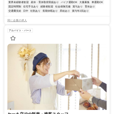
業界未経験者歓迎
産休・育休取得実績あり
バイク通勤OK
大量募集
車通勤OK
固定時間制
住宅手当あり
経験者歓迎
社会保険完備
賞与あり
育休あり
交通費支給
日中
社割あり
長期休暇あり
昇給あり
賞与年2回あり
同じ企業の求人
アルバイト・パート