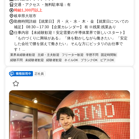
交通・アクセス ・無料駐車場：有
時給1,300円以上
岐阜県大垣市
勤務時間詳細 【就業日】 月・ 火・ 水・ 木・ 金 【就業日についての
補足】 08:30～17:30 【企業カレンダー】 有 ※残業:残業あり
仕事内容 【未経験歓迎！安定需要の半導体業界で新しいスタート】
「ものづくりに興味がある」 「体を動かしながら働きたい」 「安定
した会社で腰を据えて働きたい」 そんな方にピッタリのお仕事で
す！ ...
業界未経験者歓迎
主婦・主夫歓迎
フリーター歓迎
学歴不問
固定時間制
経験不問
未経験者歓迎
経験者歓迎
ネイルOK
ブランクOK
ピアスOK
正社員