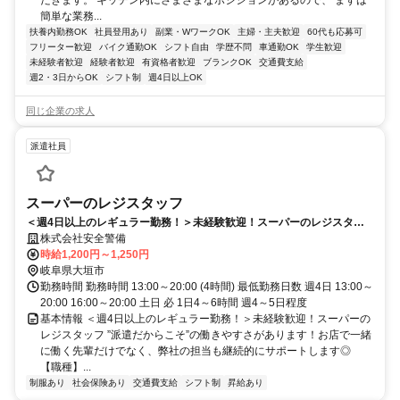
簡単な業務...
扶養内勤務OK
社員登用あり
副業・WワークOK
主婦・主夫歓迎
60代も応募可
フリーター歓迎
バイク通勤OK
シフト自由
学歴不問
車通勤OK
学生歓迎
未経験者歓迎
経験者歓迎
有資格者歓迎
ブランクOK
交通費支給
週2・3日からOK
シフト制
週4日以上OK
同じ企業の求人
派遣社員
スーパーのレジスタッフ
＜週4日以上のレギュラー勤務！＞未経験歓迎！スーパーのレジスタッ
フ
株式会社安全警備
時給1,200円～1,250円
岐阜県大垣市
勤務時間 勤務時間 13:00～20:00 (4時間) 最低勤務日数 週4日 13:00～
20:00 16:00～20:00 土日 必 1日4～6時間 週4～5日程度
基本情報 ＜週4日以上のレギュラー勤務！＞未経験歓迎！スーパーの
レジスタッフ ”派遣だからこそ”の働きやすさがあります！お店で一緒
に働く先輩だけでなく、弊社の担当も継続的にサポートします◎
【職種】...
制服あり
社会保険あり
交通費支給
シフト制
昇給あり