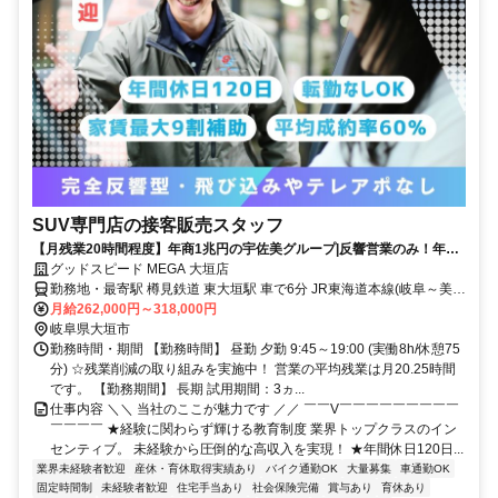
SUV専門店の接客販売スタッフ
【月残業20時間程度】年商1兆円の宇佐美グループ|反響営業のみ！年休
120日＋計画有給5日|20代中心のお店
グッドスピード MEGA 大垣店
勤務地・最寄駅 樽見鉄道 東大垣駅 車で6分 JR東海道本線(岐阜～美濃
赤坂・米原) 大垣駅 車で8分 養老鉄道養老線 室駅 車で11分 アル・プ
月給262,000円～318,000円
ラザ鶴見のすぐそば
岐阜県大垣市
勤務時間・期間 【勤務時間】 昼勤 夕勤 9:45～19:00 (実働8h/休憩75
分) ☆残業削減の取り組みを実施中！ 営業の平均残業は月20.25時間
です。 【勤務期間】 長期 試用期間：3ヵ...
仕事内容 ＼＼ 当社のここが魅力です ／／ ￣￣V￣￣￣￣￣￣￣￣￣
￣￣￣￣ ★経験に関わらず輝ける教育制度 業界トップクラスのイン
センティブ。 未経験から圧倒的な高収入を実現！ ★年間休日120日...
業界未経験者歓迎
産休・育休取得実績あり
バイク通勤OK
大量募集
車通勤OK
固定時間制
未経験者歓迎
住宅手当あり
社会保険完備
賞与あり
育休あり