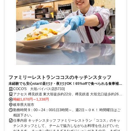
ファミリーレストランココスのキッチンスタッフ
未経験でも安心start!昼だけ・夜だけOK！65%offで食べられる食事補助
制度あり♪
COCO'S 大垣バイパス店[5733]
アクセス 樽見鉄道 東大垣徒歩約22分、樽見鉄道 大垣北口徒歩約26
分、ＪＲ東海道本線 大垣北口徒歩約26分 JR大垣駅 徒歩25分
時給1,070円～1,338円
岐阜県大垣市
勤務時間 9：00～24：00/1日3時間～、週2日～ＯＫ！ 時間曜日はご
相談下さい。
仕事内容 キッチンスタッフ ファミリーレストラン「ココス」のキッ
チンスタッフとして、 チームで協力しながらお料理を仕上げていた
だきます。 キッチン内にさまざまなポジションがあるので、 まずは