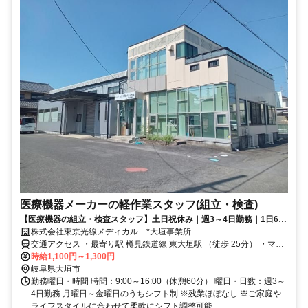
医療機器メーカーの軽作業スタッフ(組立・検査)
【医療機器の組立・検査スタッフ】土日祝休み｜週3～4日勤務｜1日6時
間勤務｜未経験歓迎｜安定企業
株式会社東京光線メディカル *大垣事業所
交通アクセス ・最寄り駅 樽見鉄道線 東大垣駅 （徒歩 25分） ・マイ
カー通勤可（駐車場あり） ・自転車通勤可（駐輪場あり）
時給1,100円～1,300円
岐阜県大垣市
勤務曜日・時間 時間：9:00～16:00（休憩60分） 曜日・日数：週3～
4日勤務 月曜日～金曜日のうちシフト制 ※残業ほぼなし ※ご家庭や
ライフスタイルに合わせて柔軟にシフト調整可能