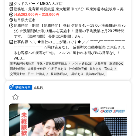
み！転勤なし×年休120日＋計画有給5日
グッドスピード MEGA 大垣店
勤務地・最寄駅 樽見鉄道 東大垣駅 車で6分 JR東海道本線(岐阜～美濃
赤坂・米原) 大垣駅 車で8分 養老鉄道養老線 室駅 車で11分 アル・プ
月給262,000円～318,000円
ラザ鶴見のすぐそば
岐阜県大垣市
勤務時間・期間 【勤務時間】 昼勤 夕勤 9:45～19:00 (実働8h/休憩75
分) ☆残業削減の取り組みを実施中！ 営業の平均残業は月20.25時間
です。 【勤務期間】 長期 試用期間：3ヵ...
仕事内容 ＼＼ ◆当社のここが魅力です◆ ／／ ￣￣V￣￣￣￣￣￣￣
￣￣￣￣￣￣￣￣ ☆飛び込みなし！反響型の自動車販売 ご来店され
るお客様への接客が中心。 ノルマに追われる飛び込み営業なし！
WEB...
業界未経験者歓迎
産休・育休取得実績あり
バイク通勤OK
大量募集
車通勤OK
固定時間制
未経験者歓迎
住宅手当あり
社会保険完備
賞与あり
育休あり
交通費支給
日中
社割あり
長期休暇あり
昇給あり
賞与年2回あり
正社員