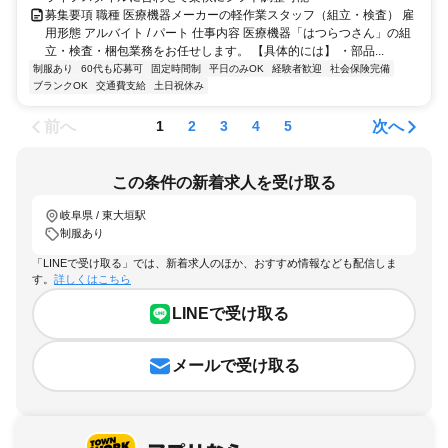
募集要項 職種 医療機器メーカーの軽作業スタッフ（組立・検査） 雇
用形態 アルバイト / パート 仕事内容 医療機器「はつらつさん」の組
立・検査・梱包業務をお任せします。 【具体的には】 ・部品...
制服あり
60代も応募可
固定時間制
平日のみOK
経験者歓迎
社会保険完備
ブランクOK
交通費支給
土日祝休み
前へ
次へ
1
2
3
4
5
この条件の新着求人を受け取る
岐阜県 / 東大垣駅
制服あり
「LINEで受け取る」では、新着求人のほか、おすすめ情報なども配信しま
す。
詳しくはこちら
LINEで受け取る
メールで受け取る