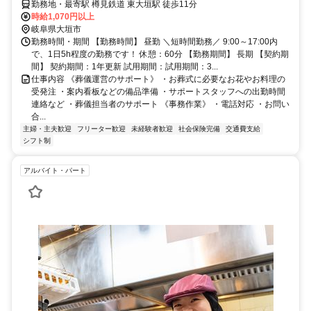
勤務地・最寄駅 樽見鉄道 東大垣駅 徒歩11分
時給1,070円以上
岐阜県大垣市
勤務時間・期間 【勤務時間】 昼勤 ＼短時間勤務／ 9:00～17:00内
で、1日5h程度の勤務です！ 休憩：60分 【勤務期間】 長期 【契約期
間】 契約期間：1年更新 試用期間：試用期間：3...
仕事内容 《葬儀運営のサポート》 ・お葬式に必要なお花やお料理の
受発注 ・案内看板などの備品準備 ・サポートスタッフへの出勤時間
連絡など ・葬儀担当者のサポート 《事務作業》 ・電話対応 ・お問い
合...
主婦・主夫歓迎
フリーター歓迎
未経験者歓迎
社会保険完備
交通費支給
シフト制
アルバイト・パート