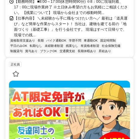
【勤務時間】 ■8:00～17:00(休憩時間90分) ※8：00に現場到着、
17：00に現場作業終了 ※土日休み希望の方もお気軽にご相談くださ
い。 【残業について】 現場から会社までの移動時間...
【仕事内容】 ＼未経験から手に職をつけたい方へ／ 最初は「道具運
び」など簡単な作業からスタート！ 当社は、建物を建てる前の「地
面づくり（基礎工事）」を行う会社です。 現場はすべて日帰りで、
現場での残...
資格取得支援あり
長期
バイク通勤OK
学歴不問
車通勤OK
固定時間制
平日のみOK
転勤なし
未経験者歓迎
残業なし
有資格者歓迎
社会保険完備
制服貸与
賞与あり
ブランクOK
交通費支給
長期休暇あり
昇給あり
正社員