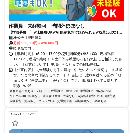
作業員 未経験可 時間外ほぼなし
【増員募集！】✅未経験OK✅AT限定免許で始められる✅残業ほぼなし✅
資格取得支援あり(全額会社負担)
株式会社早田興業
月給300,000円～450,000円
岐阜県大垣市
【勤務時間】 ■8:00～17:00(休憩時間90分) ※8：00に現場到着、
17：03に現場作業終了 ※土日休み希望の方もお気軽にご相談くださ
い。 【残業について】 現場から会社までの移動時間...
【仕事内容】 ＼未経験から手に職をつけたい方へ／ 最初は「道具運
び」など簡単な作業からスタート！ 当社は、建物を建てる前の「地
面づくり（基礎工事）」を行う会社です。 現場はすべて日帰りで、
現場での残...
資格取得支援あり
長期
バイク通勤OK
学歴不問
車通勤OK
固定時間制
平日のみOK
転勤なし
未経験者歓迎
残業なし
有資格者歓迎
社会保険完備
制服貸与
賞与あり
ブランクOK
交通費支給
長期休暇あり
昇給あり
アルバイト・パート