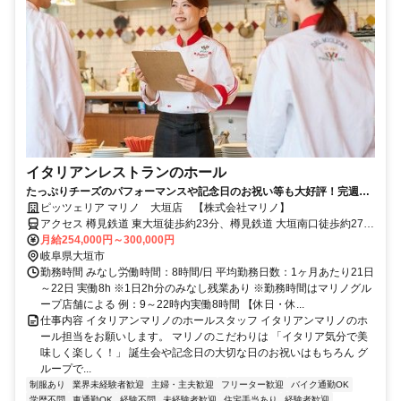
イタリアンレストランのホール
たっぷりチーズのパフォーマンスや記念日のお祝い等も大好評！完週休
2、5連休制度、賞与・退職金等充実！
ピッツェリア マリノ 大垣店 【株式会社マリノ】
アクセス 樽見鉄道 東大垣徒歩約23分、樽見鉄道 大垣南口徒歩約27
分、養老鉄道 大垣南口徒歩約27分 ｢大垣市総合体育館｣より徒歩6分
月給254,000円～300,000円
※車通勤可（店舗による）【受動喫煙防止措置】敷地内禁煙 （喫煙
岐阜県大垣市
所/勤務地により異なる）
勤務時間 みなし労働時間：8時間/日 平均勤務日数：1ヶ月あたり21日
～22日 実働8h ※1日2h分のみなし残業あり ※勤務時間はマリノグル
ープ店舗による 例：9～22時内実働8時間 【休日・休...
仕事内容 イタリアンマリノのホールスタッフ イタリアンマリノのホ
ール担当をお願いします。 マリノのこだわりは 「イタリア気分で美
味しく楽しく！」 誕生会や記念日の大切な日のお祝いはもちろん グ
ループで...
制服あり
業界未経験者歓迎
主婦・主夫歓迎
フリーター歓迎
バイク通勤OK
学歴不問
車通勤OK
経験不問
未経験者歓迎
住宅手当あり
経験者歓迎