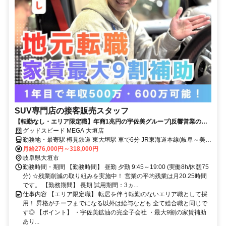
SUV専門店の接客販売スタッフ
【転勤なし・エリア限定職】年商1兆円の宇佐美グループ|反響営業の
み！転勤なし×年休120日＋計画有給5日
グッドスピード MEGA 大垣店
勤務地・最寄駅 樽見鉄道 東大垣駅 車で6分 JR東海道本線(岐阜～美濃
赤坂・米原) 大垣駅 車で8分 養老鉄道養老線 室駅 車で11分 アル・プ
月給276,000円～318,000円
ラザ鶴見のすぐそば
岐阜県大垣市
勤務時間・期間 【勤務時間】 昼勤 夕勤 9:45～19:00 (実働8h/休憩75
分) ☆残業削減の取り組みを実施中！ 営業の平均残業は月20.25時間
です。 【勤務期間】 長期 試用期間：3ヵ...
仕事内容 【エリア限定職】 転居を伴う転勤のないエリア職として採
用！ 昇格がチーフまでになる以外は給与なども 全て総合職と同じで
す◎ 【ポイント】 ・宇佐美鉱油の完全子会社 ・最大9割の家賃補助
あり...